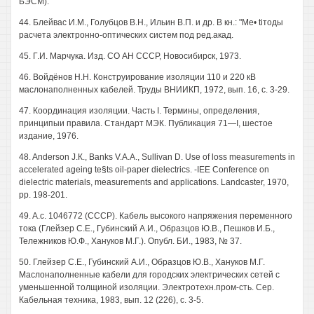
БЭСМ).
44. Блейвас И.М., Голубцов В.Н., Ильин В.П. и др. В кн.: "Me• tiтоды
расчета электронно-оптических систем под ред.акад.
45. Г.И. Марчука. Изд. СО АН СССР, Новосибирск, 1973.
46. Войдёнов Н.Н. Конструирование изоляции 110 и 220 кВ
маслонаполненных кабелей. Труды ВНИИКП, 1972, вып. 16, с. 3-29.
47. Координация изоляции. Часть I. Термины, определения,
принципыи правила. Стандарт МЭК. Публикация 71—I, шестое
издание, 1976.
48. Anderson J.К., Banks V.A.A., Sullivan D. Use of loss measurements in
accelerated ageing te§ts oil-paper dielectrics. -IEE Conference on
dielectric materials, measurements and applications. Landcaster, 1970,
pp. 198-201.
49. A.c. 1046772 (СССР). Кабель высокого напряжения переменного
тока (Глейзер С.Е., Губинский А.И., Образцов Ю.В., Пешков И.Б.,
Тележников Ю.Ф., Хануков М.Г.). Опубл. БИ., 1983, № 37.
50. Глейзер С.Е., Губинский А.И., Образцов Ю.В., Хануков М.Г.
Маслонаполненные кабели для городских электрических сетей с
уменьшенной толщиной изоляции. Электротехн.пром-сть. Сер.
Кабельная техника, 1983, вып. 12 (226), с. 3-5.