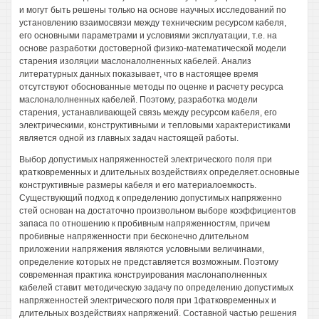
и могут быть решены только на основе научных исследований по
установлению взаимосвязи между техническим ресурсом кабеля,
его основными параметрами и условиями эксплуатации, т.е. на
основе разработки достоверной физико-математической модели
старения изоляции маслоналолненных кабелей. Анализ
литературных данных показывает, что в настоящее время
отсутствуют обоснованные методы по оценке и расчету ресурса
маслоналолненных кабелей. Поэтому, разработка модели
старения, устанавливающей связь между ресурсом кабеля, его
электрическими, конструктивными и тепловыми характеристиками
является одной из главных задач настоящей работы.
Выбор допустимых напряженностей электрического поля при
кратковременных и длительных воздействиях определяет.основные
конструктивные размеры кабеля и его материалоемкость.
Существующий подход к определению допустимых напряженно
стей основан на достаточно произвольном выборе коэффициентов
запаса по отношению к пробивным напряженностям, причем
пробивные напряженности при бесконечно длительном
приложении напряжения являются условными величинами,
определение которых не представляется возможным. Поэтому
современная практика конструирования маслонаполненных
кабелей ставит методическую задачу по определению допустимых
напряженностей электрического поля при 1фатковременных и
длительных воздействиях напряжений. Составной частью решения