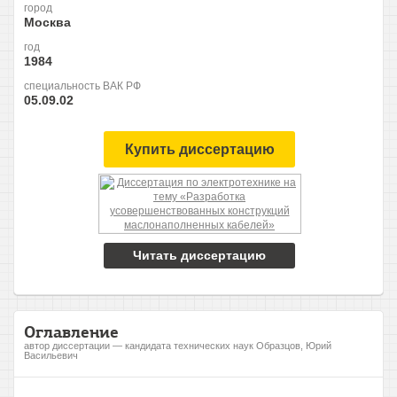
город
Москва
год
1984
специальность ВАК РФ
05.09.02
Купить диссертацию
Читать диссертацию
Оглавление
автор диссертации — кандидата технических наук Образцов, Юрий
Васильевич