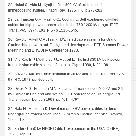
28. Nakoi S., Akio M., Kyoji H. First 500 kV of'cable used for
immeboosting system. Hitachi Rev., 1975, H 6, p 277-283.
29. Lanfranconi G.M.,Mashio G., Occhini E. Self -contained oil-filled
cables for high power transmission in the 750 1200 kV range. IEEE
Trans. PAS, 1974, v.93, N 5 - p 1535-1545.
30. Ray J.J., Arkell C.A., Frank H.W. Filled cable systems for Grand
Coulee third powerplant. Design and development. IEEE Summer Power
Meething and EHV/UHV Conference,1973.
31. M-c Rae B.P.,Medhurst P.J., Hubert L. The first 330 kV bulk power
transmission cable sistem in Australia. Cigre, 1980, N 21 - 08.
32. Bazzi G. 400 kV Cable installation дп Mexiko. IEEE Trans.,vol. PAS-
97, H 3, 1978, pp. 669 674.
33. Dwek M.G., Eggleton M.N. Electrical Parameters of 400 kV and 275
kV Cables in England and Wales. IEE Conference on Un-dergraund
Transmission, London 1968, pp 461 - 479*
34. Hata H., Metsuura K. Development EHV power cables for long
undergraund transmission lines. Sumitomo Electric Technical Review,
1966, IT 8.
35. Bader G. 550 kV HPOF Cable Development in the USA. CIGRE,
1976, Rep. 21-11.