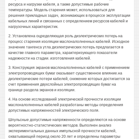
ресурса и нагрузки кабеля, а также допустимые рабочие
температуры. Модель старения может, использоваться для
решения прикладных задач, .возникающих в процессе эксплуатации
кабельных линий и связанных с определением ресурсов кабелей и
нагрузочных характеристик.
2. Установлена оцределяющая роль диэлектрических потерь на
процесс старения изоляции маслоналолненных кабелей. Исходное
значение тангенса утла диэлектрических потерь предлагается в
качестве главного параметра, характеризующего показатели
надежности на стадии. изготовления кабелей.
3. Конструкция экранов маслоналолненных кабелей с применением
электропроводящих бумаг оказывает существенное влияние.на
диэлектрические потери кабелей, снижение которых достигается за
счет применения двухслойных электропроводящих бумаг на
границе раздела экранов и изоляции.
4. На основе исследований электрической прочности изоляции
маслоналолненных кабелей разработаны методы определения
допустимых напряженностей электрического поля.
Шпульсные допустимые напряженности определяются на основе
вероятностно-статистических методов. Выполнен анализ
экспериментальных данных импульсной прочности кабелей,
охватывающей период около 20 лет и определены параметры