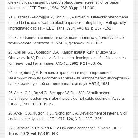
dielektric loss, cansed by carbon black paper screens, for oil paper
dielectrics.- IEEE Trans., 1964, PAS-83,pp. 121-130.
21. Gazzana- Prioroggia P., Ochini E., Palmieri N. Dielectric phenomena
related to the use of carbon black paper scree-ring in high-voltage fully
impregnated cables. - IEEE Trans.,1964, РАС 83, p. 137 - 152.
22. Коэффициент мощности маслонаполненных кабелей / Доклад
технического Комитета 20 А МЭК, февраль 1968. 13 с.
23. Gleiser S.E., Goldobin D.A., Kadomskaja К.P.,Kh.anukov M.G.,
Obraztsov Ju.V., Peshkov I.B. Insulation development of oilfilled cables
for heavy load transmission. CIGRE, 1982, К 21 - 08. -5p.
24. Голдобин Д.А. Волновые процессы и перенапряжения в
кабельных линиях высокого напряжения. Автореферат диссертации
на соискание учёной степени канд.техн.наук. НЭТИ, 1981.
25. Arkell C.A., Bazzi G., Schuppe W. First 380 kV bulk power
transmission system with lateral pipe external cable cooling in Austria.
CIGRE, 1980, 11 21-09.-p7.
26. Arkell C.A.,Hutson R.B., Nicholson J.A. Development of internally oil
cooled cable systems. - IEE, 1977, 124, N 3, p 317 - 325.
27. Calzolari P., Palmieri N. 220 kV cable connection in Rome. -IEEE
Trans., 1972, vol. PAS 91, N 3.