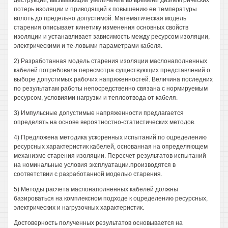
деструкции, вызывающий увеличение во времени диэлектрических
потерь изоляции и приводящий к повышению ее температуры
вплоть до предельно допустимой. Математическая модель
старения описывает кинетику изменения основных свойств
изоляции и устанавливает зависимость между ресурсом изоляции,
электрическими и те-ловыми параметрами кабеля.
2) Разработанная модель старения изоляции маслонаполненных
кабелей потребовала пересмотра существующих представлений о
выборе допустимых рабочих напряженностей. Величина последних
по результатам работы непосредственно связана с нормируемым
ресурсом, условиями нагрузки и теплоотвода от кабеля.
3) Импульсные допустимые напряженности предлагается
определять на основе вероятностно-статистических методов.
4) Предложена методика ускоренных испытаний по оцределению
ресурсных характеристик кабелей, основанная на определяющем
механизме старения изоляции. Пересчет результатов испытаний
на номинальные условия эксплуатации.производятся в
соответствии с разработанной моделью старения.
5) Методы расчета маслонаполненных кабелей должны
базироваться на комплексном подходе к оцределению ресурсных,
электрических и нагрузочных характеристик.
Достоверность полученных результатов основывается на