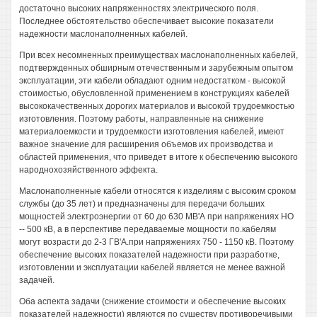
достаточно высоких напряженностях электрического поля.
Последнее обстоятельство обеспечивает высокие показатели
надежности маслонаполненных кабелей.
При всех несомненных преимуществах маслонаполненных кабелей,
подтвержденных обширным отечественным и зарубежным опытом
эксплуатации, эти кабели обладают одним недостатком - высокой
стоимостью, обусловленной применением в конструкциях кабелей
высококачественных дорогих материалов и высокой трудоемкостью
изготовления. Поэтому работы, направленные на снижение
материалоемкости и трудоемкости изготовления кабелей, имеют
важное значение для расширения объемов их производства и
областей применения, что приведет в итоге к обеспечению высокого
народнохозяйственного эффекта.
Маслонаполненные кабели относятся к изделиям с высоким сроком
службы (до 35 лет) и предназначены для передачи больших
мощностей электроэнергии от 60 до 630 МВ'А при напряжениях НО
-- 500 кВ, а в перспективе передаваемые мощности по.кабелям
могут возрасти до 2-3 ГВ'А.при напряжениях 750 - 1150 кВ. Поэтому
обеспечение высоких показателей надежности при разработке,
изготовлении и эксплуатации кабелей является не менее важной
задачей.
Оба аспекта задачи (снижение стоимости и обеспечение высоких
показателей надежности) являются по существу противоречивыми