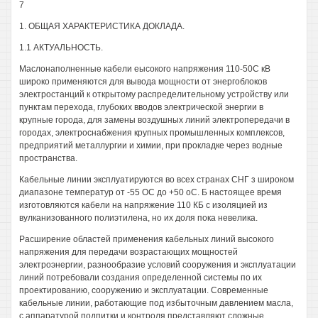
7
1. ОБЩАЯ ХАРАКТЕРИСТИКА ДОКЛАДА.
1.1 АКТУАЛЬНОСТЬ.
Маслонаполненные кабели еысокого напряжения 110-50С кВ
широко применяются для вывода мощности от энергоблоков
электростанций к открытому распределительному устройству или
пунктам перехода, глубоких вводов электрической энергии в
крупные города, для замены воздушных линий электропередачи в
городах, электроснабжения крупных промышленных комплексов,
предприятий металлургии и химии, при прокладке через водные
пространства.
Кабельные линии эксплуатируются во всех странах СНГ з широком
диапазоне температур от -55 ОС до +50 оС. Б настоящее время
изготовляются кабели на напряжение 110 КБ с изоляцией из
вулканизованного полиэтилена, но их доля пока невелика.
Расширение областей применения кабельных линий высокого
напряжения для передачи возрастающих мощностей
электроэнергии, разнообразие условий сооружения и эксплуатации
линий потребовали создания определенной системы по их
проектированию, сооружению и эксплуатации. Современные
кабельные линии, работающие под избыточным давлением масла,
с аппаратурой подпитки и контроля представляют сложные