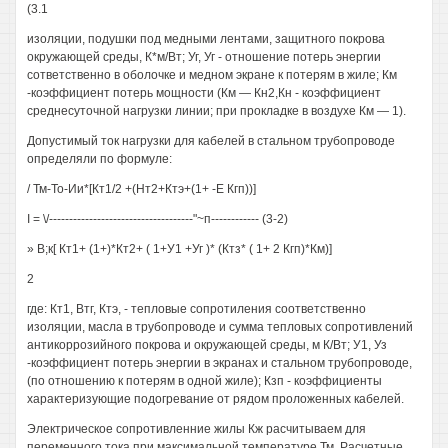
(3.1
изоляции, подушки под медными лентами, защитного покрова
окружающей среды, К*м/Вт; Уг, Уг - отношение потерь энергии
сответственно в оболочке и медном экране к потерям в жиле; Км
-коэффициент потерь мощности (Км — Кн2,Кн - коэффициент
среднесуточной нагрузки линии; при прокладке в воздухе Км — 1).
Допустимый ток нагрузки для кабелей в стальном трубопроводе
определяли по формуле:
/ Тм-То-Ии*[Кт1/2 +(Нт2+Ктэ+(1+ -Е Кгп))]
I = \/------------------------------------"~п------------ (3-2)
» В;к[ Кт1+ (1+)*Кт2+ ( 1+У1 +Уг )* (Ктз* ( 1+ 2 Кгп)*Км)]
2
где: Кт1, Втг, Ктэ, - тепловые сопротиления соответственно
изоляции, масла в трубопроводе и сумма тепловых сопротивлений
антикоррозийного покрова и окружающей среды, м К/Вт; У1, Уз
-коэффициент потерь энергии в экранах и стальном трубопроводе,
(по отношению к потерям в одной жиле); Кзп - коэффициенты
характеризующие подогревание от рядом проложенных кабелей.
Электрическое сопротивленние жилы Кж расчитываем для
переменного тока при максимальной температуре Тм. Расчетные