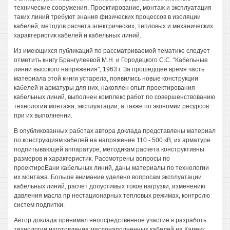
технические сооружения. Проектирование, монтаж и эксплуатация
таких линий требуют знания физических процессов в изоляции
кабелей, методов расчета электрических, тепловых и механических
характеристик кабелей и кабельных линий.
Из имеющихся публикаций по рассматриваемой тематике следует
отметить книгу Брангулеевой М.Н. и Городецкого С.С. "Кабельные
линии высокого напряжения", 1963 г. За прошедщее время часть
материала этой книги устарела, появились новые конструкции
кабелей и арматуры для них, накоплен опыт проектирования
кабельных линий, выполнен комплекс работ по совершенствованию
технологии монтажа, эксплуатации, а также по экономии ресурсов
при их выполнении.
В опубликованных работах автора доклада представлены материал
по конструкциям кабелей на напряжение 110 - 500 кВ, их арматуре
подпитывающей аппаратуре, методикам расчета конструктивны
размеров и характеристик. Рассмотрены вопросы по
проектироЕани кабельных линий, даны материалы по технологии
их монтажа. Больше внимание уделено вопросам эксплуатации
кабельных линий, расчет допустимых токов нагрузки, изменению
давления масла пр нестационарных тепловых режимах, контролю
систем подпитки.
Автор доклада принимал непосредственное участие в разработь
технологии изготовления маслонаполненных кабелей на Камею: