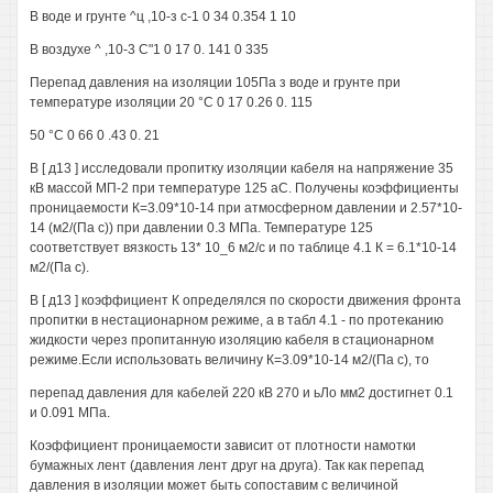
В воде и грунте ^ц ,10-з с-1 0 34 0.354 1 10
В воздухе ^ ,10-3 С"1 0 17 0. 141 0 335
Перепад давления на изоляции 105Па з воде и грунте при
температуре изоляции 20 °С 0 17 0.26 0. 115
50 °С 0 66 0 .43 0. 21
В [ д13 ] исследовали пропитку изоляции кабеля на напряжение 35
кВ массой МП-2 при температуре 125 аС. Получены коэффициенты
проницаемости К=3.09*10-14 при атмосферном давлении и 2.57*10-
14 (м2/(Па с)) при давлении 0.3 МПа. Температуре 125
соответствует вязкость 13* 10_6 м2/с и по таблице 4.1 К = 6.1*10-14
м2/(Па с).
В [ д13 ] коэффициент К определялся по скорости движения фронта
пропитки в нестационарном режиме, а в табл 4.1 - по протеканию
жидкости через пропитанную изоляцию кабеля в стационарном
режиме.Если использовать величину К=3.09*10-14 м2/(Па с), то
перепад давления для кабелей 220 кВ 270 и ьЛо мм2 достигнет 0.1
и 0.091 МПа.
Коэффициент проницаемости зависит от плотности намотки
бумажных лент (давления лент друг на друга). Так как перепад
давления в изоляции может быть сопоставим с величиной