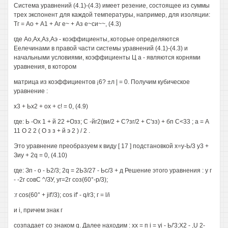
Система уравнений (4.1)-(4.3) имеет резение, состоящее из суммы
трех экспонент для каждой температуры, например, для изоляции:
Тг = Ао + А1 + Аг е~ + Аз е~си~~, (4.3)
где Ао,Ах,Аз,Аэ - коэффициенты,.которые определяются
Еелечинами в правой части системы уравнений (4.1)-(4.3) и
начальными условиями, коэффициенты Ц а - являются корнями
уравнения, в котором
матрица из коэффициентов ¡6? ±л | = 0. Получим кубическое
уравнение :
х3 + Ьх2 + ох + с! = 0, (4.9)
где: Ь -Ох 1 + й 22 +Озз; С -йг2(ви/2 + С?зг/2 + С'зз) + бп С<33 ; а = А
11 О 2 2 ( О з з + й э 2 ) / 2 .
Это уравнение преобразуем к виду [ 17 ] подстановкой х=у-Ь/3 у3 +
Зиу + 2q = 0, (4.10)
где: Зп - о - Ь2/3; 2q = 2Ь3/27 - Ьс/3 + д Решение этого уравнения : у г
- -2г совС ^/ЗУ, уг=2г соз(60°-р/3);
:r cos(60° + jif'/3); cos if' - q/r3; г = l/i
и i, причем знак г
созпадает со знаком q. Далее находим : хх = п i = yi - Ь/'3;Х2 - ,U 2-