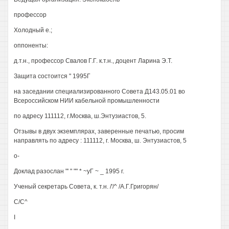
профессор
Холодный е.;
оппоненты:
д.т.н., профессор Свалов Г.Г. к.т.н., доцент Ларина Э.Т.
Защита состоится " 1995Г
на заседании специализированного Совета Д143.05.01 во
Всероссийском НИИ кабельной промышленности
по адресу 111112, г.Москва, ш.Энтузиастов, 5.
Отзывы в двух экземплярах, заверенные печатью, просим
направлять по адресу : 111112, г. Москва, ш. Энтузиастов, 5
о-
Доклад разослан "' " "" * ~уГ ~ _ 1995 г.
Ученый секретарь Совета, к. т.н. /'/^ /А.Г.Григорян/
С/С^
I