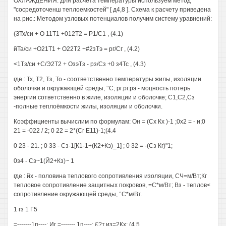
ОХЛАЖДЕНИЯ. Для расчета температуры используем метод
"сосредоточенш теплоемкостей" [ д4,8 ]. Схема к расчету приведена
на рис.: Методом узловых потенциалов получим систему уравнений:
(ЗТх/си + О 11Т1 +012Т2 = Р1/С1 , (4.1)
йТа/си +О21Т1 + О22Т2 +#2зТэ = рг/Сг , (4.2)
<1Тз/си +С/Э2Т2 + ОзэТз - рз/Сз +0 з4Тс , (4.3)
где : Тх, Т2, Тз, То - соответственно температуры жилы, изоляции
оболочки и окружающей среды, °С; рг.рг.рэ - моцность потерь
энергии сответственно в жиле, изоляции и оболочке; С1,С2,Сз
-полные теплоёмкости жилы, изоляции и оболочки.
Коэффициенты вычислим по формулам: Он = (Сх Кх )-1 ;0х2 = - и;0
21 = -022 / 2; 0 22 = 2*(Сг Е11)-1;(4.4
0 23 - 21. ; 0 33 - Сз-1[К1-1+(К2+Кэ)_1] ; 0 32 = -(Сз Кг)"1;
0з4 - Сз~1(Й2+Кз)~ 1
где : йх - половина теплового сопротивления изоляции, СЧ=м/Вт;Кг
тепловое сопротивление защитных покровов, =С*м/Вт; Вз - теплов<
сопротивление окружающей среды, °С*м/Вт.
1 гз 1 Г5
=-------1п----; Иг =------- 1п----; £?т,из=2Кх; (4.5