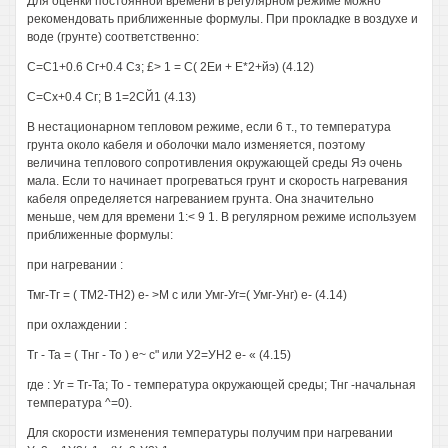
Для оценки постоянной времени в регулярном режиме можно
рекомендовать приближенные формулы. При прокладке в воздухе и
воде (грунте) соответственно:
С=С1+0.6 Сг+0.4 Сз; £> 1 = С( 2Еи + Е*2+йэ) (4.12)
С=Сх+0.4 Сг; В 1=2СЙ1 (4.13)
В нестационарном тепловом режиме, если 6 т., то температура
грунта около кабеля и оболочки мало изменяется, поэтому
величина теплового сопротивления окружающей среды Яэ очень
мала. Если то начинает прогреваться грунт и скорость нагревания
кабеля определяется нагреванием грунта. Она значительно
меньше, чем для времени 1:< 9 1. В регулярном режиме используем
приближенные формулы:
при нагревании :
Тмг-Тг = ( ТМ2-ТН2) е- >М с или Умг-Уг=( Умг-Унг) е- (4.14)
при охлаждении :
Тг - Та = ( Тнг - То ) е~ с" или У2=УН2 е- « (4.15)
где : Уг = Тг-Та; То - температура окружающей среды; Тнг -начальная
температура ^=0).
Для скорости изменения температуры получим при нагревании