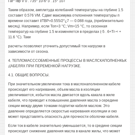
I аг^Твр V 0 . 735* 10-6*3 . 15* 107
Таким образом, амплитуда колебаний температуры на глубине 1.5
составит 0.576 VM. Сдвиг максимума отклонения температуры п
времени составит t/TBP=0.555/2*¿7 — 0.088 года, (приблизительно
месяц). Например, если Топ=3 °С; Vm=15 °С, то сезонная
температур на глубине 1.5 м изменяется в пределах (-5 . 6<Тг-< +
11.6 °С). Таки
расчеты позволяют уточнить допустимый ток нагрузки в
зависимости от сезона.
4. ТЕПЛОМАСССОБМЕННЫЕ ПРОЦЕССЫ В МАСЛСКАПОЛНЕНКЬК
¡{АБЕЛЯХ ПРИ ПЕРЕМЕНКОЙ НАГРУЗКЕ.
4.1. ОБЩИЕ ВОПРОСЫ.
При значительном увеличении тока в маслонаполненном кабеле
происходит его нагревание, объем масла в изоляции
увеличивается, избыток масла двигается вдоль какала в жиле
кабеля, что приводит к повышению давления масла э середине
секции между двумя точками подпитки кабеля маслом. Это
давление определяется скоростью нагревания изоляции и око
может представлять опасность для прочности оболочки кабеля.
Если ток в кабеле значительно уменьшается, то в средине секции
происходит снижение давления масла в канале жилы, что может