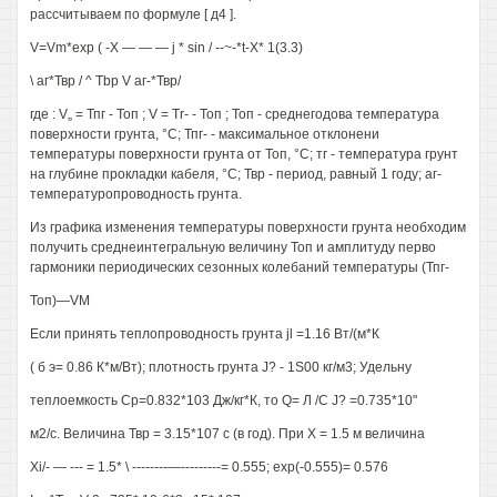
рассчитываем по формуле [ д4 ].
V=Vm*exp ( -X — — — j * sin / --~-*t-X* 1(3.3)
\ аг*Твр / ^ Tbp V аг-*Твр/
где : V„ = Тпг - Топ ; V = Tr- - Топ ; Топ - среднегодова температура
поверхности грунта, °С; Тпг- - максимальное отклонени
температуры поверхности грунта от Топ, °С; тг - температура грунт
на глубине прокладки кабеля, °С; Твр - период, равный 1 году; аг-
температуропроводность грунта.
Из графика изменения температуры поверхности грунта необходим
получить среднеинтегральную величину Топ и амплитуду перво
гармоники периодических сезонных колебаний температуры (Тпг-
Топ)—VM
Если принять теплопроводность грунта jl =1.16 Вт/(м*К
( б э= 0.86 К*м/Вт); плотность грунта J? - 1S00 кг/м3; Удельну
теплоемкость Ср=0.832*103 Дж/кг*К, то Q= Л /С J? =0.735*10"
м2/с. Величина Твр = 3.15*107 с (в год). При X = 1.5 м величина
Xi/- — --- = 1.5* \ --------—---------= 0.555; ехр(-0.555)= 0.576