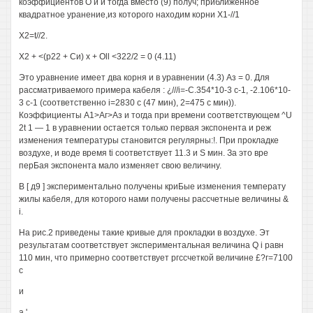
коэффициентов О и и тогда вместо (9) получ; приближенное
квадратное уранение,из которого находим корни Х1-//1
X2=t//2.
X2 + <(р22 + Си) х + Oll <322/2 = 0 (4.11)
Это уравнение имеет два корня и в уравнении (4.3) Аз = 0. Для
рассматриваемого примера кабеля : ¿///i=-C.354*10-3 с-1, -2.106*10-
3 с-1 (соответственно i=2830 с (47 мин), 2=475 с мин)).
Коэффициенты А1>Аг>Аз и тогда при времени соответствующем ^U
2t 1 — 1 в уравнении остается только первая экспонента и реж
изменения температуры становится регулярны:!. При прокладке
воздухе, и воде время ti соответствует 11.3 и S мин. За это вре
перБая экспонента мало изменяет свою величину.
В [ д9 ] экспериментально получены криБые изменения температу
жилы кабеля, для которого нами получены рассчетные величины &
i.
На рис.2 приведены такие кривые для прокладки в воздухе. Эт
результатам соответствует экспериментальная величина Q i равн
110 мин, что примерно соответствует ргссчеткой величине £?г=7100
с
и
a '