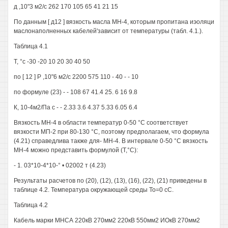
д ,10"3 м2/с 262 170 105 65 41 21 15
По данным [ д12 ] вязкость масла МН-4, которым пропитана иэоляци
маслонаполненных кабелей'зависит от температуры (табл. 4.1.).
Таблица 4.1
Т, °с -30 -20 10 20 30 40 50
по [ 12 ] Р ,10"6 м2/с 2200 575 110 - 40 - - 10
по формуле (23) - - 108 67 41.4 25. 6 16 9.8
К, 10-4м2/Па с - - 2.33 3.6 4.37 5.33 6.05 6.4
Вязкость МН-4 в области температур 0-50 °С соответствует
вязкости МП-2 при 80-130 °С, поэтому предполагаем, что формула
(4.21) справедлива также для- МН-4. В интервале 0-50 °С вязкость
МН-4 можно представить формулой (Т,°С):
- 1. 03*10-4*10-° • 02002 т (4.23)
Результаты расчетов по (20), (12), (13), (16), (22), (21) приведены в
таблице 4.2. Температура окружающей среды То=0 сС.
Таблица 4.2
Кабель марки МНСА 220кВ 270мм2 220кВ 550мм2 ИОкВ 270мм2