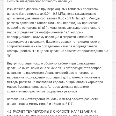
снизить электрическую прочность изоляции.
Избыточное давление при переходнзых тепловых процессах
должно быть в пределах 0.04 - 0.8 МПа, тогда как длительно
допустимое давление составляет 0.06 - 0.3 МПа [ дЗ ] . Методы
расчета давления в канале жиль; при переходных процессах
подробно изложены в [ д5 ] . Количество движущегося в канале
масла определяется коэффициентом " а ", который
пропорционален объему изоляции и скорости изменения
температуры з изоляции. Давление зависит от динамического
сопротивления канала при движении масла и определяется
коэффициентом "Ь".В целом давление зависит от произведения "С/
*Ь".
Внутри изоляции (около оболочки кабеля) при охлаждении
давление ниже, чем в канале кабеля. В литературе этот вопрос
детально не рассмотрен. Аналитический расчет скорости
нагревания и охлаждения изоляции [ д5 ] сложен, а численные
методы расчета не позволяют сделать общий анализ характера
массообменньк процессов. Автором доклада предложен
сравнительно простой метод расчета режимов
нагревания и охлаждения кабелей и метод расчета разности
давлен] масла между жилой и оболочкой [17].
4.2. РАСЧЕТ ТЕМПЕРАТУРЫ И СКОРОСТИ НАГРЕВАНИЯ И