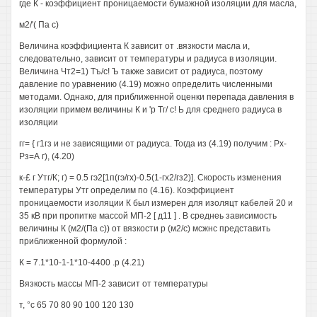
где К - коэффициент проницаемости бумажной изоляции для масла,
м2/'( Па с)
Величина коэффициента К зависит от .вязкости масла и,
следовательно, зависит от температуры и радиуса в изоляции.
Величина Чт2=1) Тъ/с! Ъ также зависит от радиуса, поэтому
давление по уравнению (4.19) можно определить численными
методами. Однако, для приближенной оценки перепада давления в
изоляции примем величины К и 'р Тг/ с! Ь для среднего радиуса в
изоляции
гг= { г1гз и не зависящими от радиуса. Тогда из (4.19) получим : Рх-
Рз=А г), (4.20)
к-£ г Утг/К; г) = 0.5 гэ2[1п(гэ/гх)-0.5(1-гх2/гз2)]. Скорость изменения
температуры Утг определим по (4.16). Коэффициент
проницаемости изоляции К был измерен для изоляцт кабелей 20 и
35 кВ при пропитке массой МП-2 [ д11 ] . В среднеь зависимость
величины К (м2/(Па с)) от вязкости р (м2/с) мсжнс представить
приближенной формулой :
К = 7.1*10-1-1*10-4400 .р (4.21)
Вязкость массы МП-2 зависит от температуры
т, °с 65 70 80 90 100 120 130