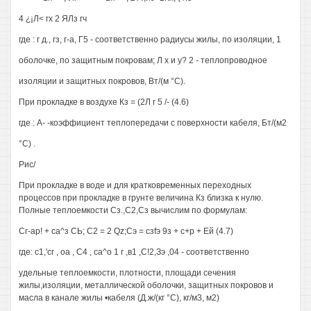
4 ¿¡Л< гх 2 ЯЛз гч
где : г д., гз, г-а, Г5 - соответственно радиусы жилы, по изоляции, 1
оболочке, по защитным покровам; Л х и у? 2 - теплопроводное
изоляции и защитных покровов, Вт/(м °С).
При прокладке в воздухе Кз = (2Л г 5 /- (4.6)
где : А- -коэффициент теплопередачи с поверхности кабеля, Бт/(м2
°С) .
Рис/
При прокладке в воде и для кратковременных переходных
процессов при прокладке в грунте величина Кз близка к нулю.
Полные теплоемкости Сз.,С2,Сз вычислим по формулам:
Сг-ар! + са^з СЬ; С2 = 2 Qz;Cэ = cзfэ 9з + с+р + Ей (4.7)
где: с1,'сг , оа , С4 , са^о 1 г ,в1 ,С!2,Зэ ,04 - соответственно
удельные теплоемкости, плотности, площади сечения
жилы,изоляции, металлической оболочки, защитных покровов и
масла в канале жилы •кабеля (Д.ж/(кг °С), кг/м3, м2)