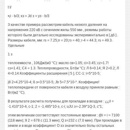
t I/
•¡i - b/З; хэ = Jd з = уз - b/3
3 качестве примера рассмотрим кабель низкого даления на
напряжения 220 кВ с сечением жилы 550 мм-, режимы работы
которого были детально исследованны экспериментально в [ дб ] .
Размеры кабеля, мм: rs = 7.25;п = 20;гз = 40; г-4 = 44.3; rs = 49.3.
Удельные
1 з
теплоемкости , 106Дж/(м3 °С): масло св=1.05; ci=3.45; cz=1.7!
сэ=1.41; С4 = 1.3. Теплопроводности, Бт/(м °С): Л 6=0.14; Я 2=0.2; Л
4=0.14.Коэффициенты расширения [ 5 ], СС-1: i=5*10-5;
j8 2=4.25*10-4; ß э=3.5*10-5; Jb 5=7.5*10-*. Коэффицие!
теплопередачи от поверхности кабеля к воздуху приняли равным :
Вт/(м2 °С).
В результате расчета получены для прокладки в воздухе : ¿¿/i =
-1.410*10-4, с-1; 2 = -1.485*10-з, c-i; uJU з=-2.39*1Q-3, с"1;
этим величинам соответствуют постоянные времени : @i = i = 7100
(118 мин); 9 2 = 678 с (11.3 мин); Q з=232 с (7.0 мин). При прокладке в
земле и в воде коэффициент О зэ значительно болы остальных