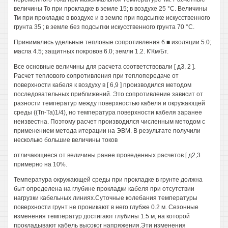
величины То при прокладке в земле 15; в воздухе 25 °С. Величины
Тм при прокладке в воздухе и в земле при подсыпке искусственного
грунта 35 ; в земле без подсыпки искусственного грунта 70 °С.
Принимались удельные тепловые сопротивления б ■ изоляции 5.0;
масла 4.5; защитных покровов 6.0; земли 1.2. К'Км/Бт.
Все основные величины для расчета соответствовали [ дЗ, 2 ].
Расчет теплового сопротивления при теплопередаче от
поверхности кабеля к воздуху в [ 6,9 ] производился методом
последовательных приближений. Это сопротивление зависит от
разности температур между поверхностью кабеля и окружающей
среды ((Тп-Та)1/4), но температура поверхности кабеля заранее
неизвестна. Поэтому расчет производился численным методом с
применением метода итерации на ЭВМ. В результате получили
несколько большие величины токов
отличающиеся от величины ранее проведенных расчетов [ д2,3
примерно на 10%.
Температура окружающей среды при прокладке в грунте должна
быт определена на глубине прокладки кабеля при отсутствии
нагрузки кабельных линиях.Суточные колебания температуры
поверхности грунт не проникают в него глубже 0.2 м. Сезонные
изменения температур достигают глубины 1.5 м, на которой
прокладывают кабель высоког напряжения.Эти изменения