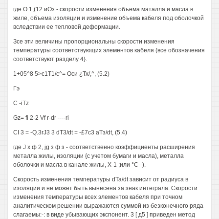
где О 1,(12 иОз - скорости изменения объема маталла и масла в
жиле, объема изоляции и изменение объема кабеля под оболочкой
вследствии ее тепловой деформации.
Зсе эти величины пропорциональны скорости изменения
температуры соответствующих элементов кабеля (все обозначения
соответствуют разделу 4}.
1+05^8 5>с1Т1/с^= Оси ¿Тх/,^, (5.2)
Гэ
С -iTz
Gz= fi 2-2 Vf r-dr ----ri
CI 3 = -Q.3rJ3 3 dT3/dt = -£7c3 аТз/dt, (5.4)
где J x ф 2, jg з ф з - соответственно коэффициенты расширения
металла жилы, изоляции {с учетом бумаги и масла), металла
оболочки и масла в канале жилы, Х-1 ;или °С--).
Скорость изменения температуры dTa/dt зависит от радиуса в
изоляции и не может быть вынесена за знак интеграла. Скорости
изменения температуры всех элементов кабеля при точном
аналитическом решении выражаются суммой из безконечного ряда
слагаемы:-: в виде убывающих экспонент. 3 [ д5 ] приведен метод