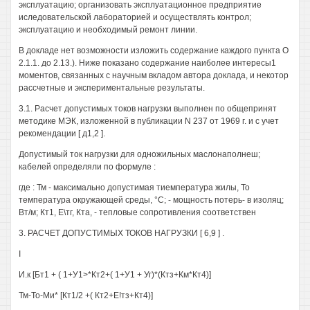
эксплуатацию; организовать эксплуатационное предприятие
иследовательской лабораторией и осуществлять контрол;
эксплуатацию и необходимый ремонт линии.
В докладе нет возможности изложить содержание каждого пункта О
2.1.1. до 2.13.). Ниже показано содержание наиболее интересы1
моментов, связанных с научным вкладом автора доклада, и некотор
рассчетные и экспериментальные результаты.
3.1. Расчет допустимых токов нагрузки выполнен по общепринят
методике МЭК, изложенной в публикации N 237 от 1969 г. и с учет
рекомендации [ д1,2 ].
Допустимый ток нагрузки для одножильных маслонаполнеш;
кабелей определяли по формуле :
где : Тм - максимально допустимая тиемпература жилы, То
температура окружающей среды, °С; - мощность потерь- в изоляц;
Вт/м; Кт1, Е\тг, Кта, - тепловые сопротивления соответствен
3. РАСЧЕТ ДОПУСТИМЫХ ТОКОВ НАГРУЗКИ [ 6,9 ] .
I
И.к [Бт1 + ( 1+У1>*Кт2+( 1+У1 + Уг)*(Ктз+Км*Кт4)]
Тм-То-Ми* [Кт1/2 +( Кт2+Е!тз+Кт4)]