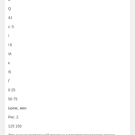
Q
4J
c: 5:
\
\ 6
\A
к
\5
Г
0 25
50 75
Ьрем;, мин
Рис. 2
125 150