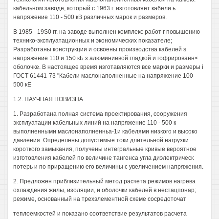
кабельном заводе, который с 1963 г. изготовляет кабели ь
напряжение 110 - 500 кВ различных марок и размеров.
В 1985 - 19S0 гг. на заводе выполнен комплекс работ г повышению
технико-эксплуатационных и экономических показателе;
Разработаны конструкции и освоены производства кабелей s
напряжение 110 и 150 кБ з алюминиевой гладкой и гофрированн<
оболочке. В настоящее время изготавляются все марки и размеры i
ГОСТ 61441-73 "Кабели маслонаполненные на напряжение 100 -
500 кЕ
1.2. НАУЧНАЯ НОВИЗНА.
1. Разработана полная система проектирования, сооружения
эксплуатации кабельных линий на напряжение 110 - 500 к
выполненными маслонаполненньа-1и кабелями низкого и высоко
давления. Определены допустимые токи длительной нагрузки
короткого замыкания, получены интегральные кривые вероятное
изготовления кабелей по величине тангенса угла диэлектрическ
потерь и по приращению его величины с увеличением напряжения.
2. Предложен приблизительный метод расчета режимов нагрева
охлаждения жилы, изоляции, и оболочки кабелей в нестацпонар;
режиме, основанный на трехэлементной схеме сосредоточат
теплоемкостей и показано соответствие результатов расчета