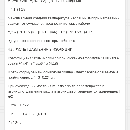
Ут2=с1У2/с1г=(Ум2-У2) 1, а при охлаждении
= ^ 1. (4.15)
Максимальная средняя температура изоляции Тмг при нагревании
зависит от суммарной мощности потерь в кабеле
У„2 = (Р1 + Р2)К1+[Р1(1 + уоб) + Р2](Е*2+Е?з), (4.17)
где уоо - коэффициент потерь в оболочке.
4.3. РАСЧЕТ ДАВЛЕНИЯ В ИЗОЛЯЦИИ.
Коэффициент "а" вычислим по приближенной формуле : а гвгУтг+А
з9зУтг+^ гЯ^-п-^ звзУ^-з (4.18)
В этой формуле наибольшую величину имеет первое слагаемое и
приближенно ¿7= $ г0.2Утз .
При охлаждении масло из канала в жиле перемещается в
изоляцию. Давление масла в изоляции определяется уравнением [
дЮ ]:
. Эта 1 £ / 2Р \
- .Р ----— ( & -Г" / ' (4.19)
'Г г \ Эг. /