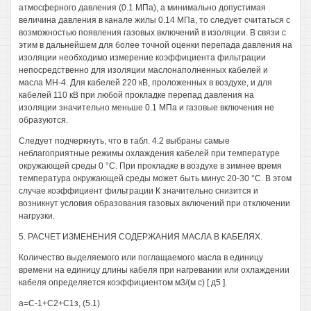
атмосферного давления (0.1 МПа), а минимально допустимая
величина давления в канале жилы 0.14 МПа, то следует считаться с
возможностью появления газовых включений в изоляции. В связи с
этим в дальнейшем для более точной оценки перепада давления на
изоляции необходимо измерение коэффициента фильтрации
непосредственно для изоляции маслонаполненных кабелей и
масла МН-4. Для кабелей 220 кВ, проложенных в воздухе, и для
кабелей 110 кВ при любой прокладке перепад давления на
изоляции значительно меньше 0.1 МПа и газовые включения не
образуются.
Следует подчеркнуть, что в табл. 4.2 выбраны самые
неблагоприятные режимы охлаждения кабелей при температуре
окружающей среды 0 °С. При прокладке в воздухе в зимнее время
температура окружающей среды может быть минус 20-30 °С. В этом
случае коэффициент фильтрации К значительно снизится и
возникнут условия образования газовых включений при отключении
нагрузки.
5. РАСЧЕТ ИЗМЕНЕНИЯ СОДЕРЖАНИЯ МАСЛА В КАБЕЛЯХ.
Количество выделяемого или поглащаемого масла в единицу
времени на единицу длины кабеля при нагревании или охлаждении
кабеля определяется коэффициентом м3/(м с) [ д5 ].
а=С-1+С2+С1з, (5.1)