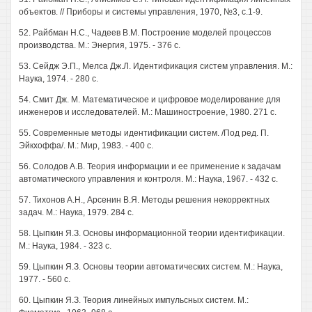
объектов. // Приборы и системы управления, 1970, №3, с.1-9.
52. Райбман Н.С., Чадеев В.М. Построение моделей процессов
производства. М.: Энергия, 1975. - 376 с.
53. Сейдж Э.П., Мелса Дж.Л. Идентификация систем управления. М.:
Наука, 1974. - 280 с.
54. Смит Дж. М. Математическое и цифровое моделирование для
инженеров и исследователей. М.: Машиностроение, 1980. 271 с.
55. Современные методы идентификации систем. /Под ред. П.
Эйкхоффа/. М.: Мир, 1983. - 400 с.
56. Солодов A.B. Теория информации и ее применение к задачам
автоматического управления и контроля. М.: Наука, 1967. - 432 с.
57. Тихонов А.Н., Арсенин В.Я. Методы решения некорректных
задач. М.: Наука, 1979. 284 с.
58. Цыпкин Я.З. Основы информационной теории идентификации.
М.: Наука, 1984. - 323 с.
59. Цыпкин Я.З. Основы теории автоматических систем. М.: Наука,
1977. - 560 с.
60. Цыпкин Я.З. Теория линейных импульсных систем. М.: