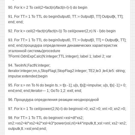
90. For k:= 2 To ceil(2+fact(n)/fact(n-l)-l) do begin
91. For TT:= 1 To TTL do begin0utput0, TT.:= 0utput[0, TT] Output[k, TT];
end; end;
92. For k:= ceil(2+fact(n)/fact(n-l)) To ceil(power(2,n) N - l)do begin
93. For TT:= 1 To TTL do begin0utput0, TT.:= 0utput[0, TT] + Output[k, TT];
end; end;процедура определения динамических характеристик
эталонной системы}procedure
TForml.OdnExpCalc(N:integer;TTL:integer); label 1; label 2; var
94. TwoInN,FactN:integer;
iterator:integer;nn,s,StopFlagl,StopFlag2:integer; TE2,te3 ,te4,te5: string;
impulse:extended;begin
95. For s:= nn To N do begin ts.:= t[s -1]; u[s, t[s]]:=impulse; u[s, t[s] -1]:= 0;
end;end; end;iterator— 1; GoTo 1;2: exit; end;
96. Процедура определения реакции неоднородной
97. For k:= 1 To ceil(power(2,N)-l) do beginxsl:=0; xs2:=0; xnl:=0; xn2:=0;
98. For TT:= 1 To TTL do beginxnl:=xsl+dt*xs2;
xn2:=xs2+kl*xs2+k2*xsl+k3*power(xsl,nl)+k4*inputk,tt.;xsl:=xnl; xs2~xn2;
outputk,tt.:=xsl;end;end;