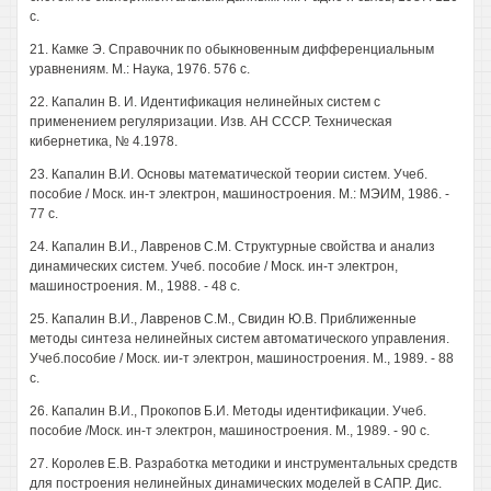
с.
21. Камке Э. Справочник по обыкновенным дифференциальным
уравнениям. М.: Наука, 1976. 576 с.
22. Капалин В. И. Идентификация нелинейных систем с
применением регуляризации. Изв. АН СССР. Техническая
кибернетика, № 4.1978.
23. Капалин В.И. Основы математической теории систем. Учеб.
пособие / Моск. ин-т электрон, машиностроения. М.: МЭИМ, 1986. -
77 с.
24. Капалин В.И., Лавренов С.М. Структурные свойства и анализ
динамических систем. Учеб. пособие / Моск. ин-т электрон,
машиностроения. М., 1988. - 48 с.
25. Капалин В.И., Лавренов С.М., Свидин Ю.В. Приближенные
методы синтеза нелинейных систем автоматического управления.
Учеб.пособие / Моск. ии-т электрон, машиностроения. М., 1989. - 88
с.
26. Капалин В.И., Прокопов Б.И. Методы идентификации. Учеб.
пособие /Моск. ин-т электрон, машиностроения. М., 1989. - 90 с.
27. Королев Е.В. Разработка методики и инструментальных средств
для построения нелинейных динамических моделей в САПР. Дис.