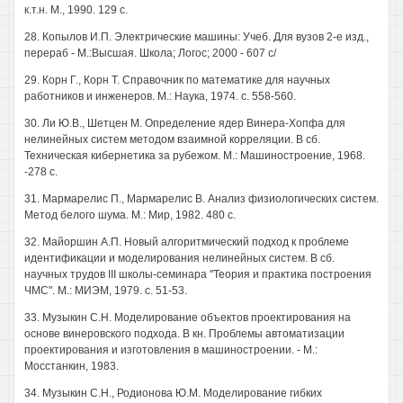
к.т.н. М., 1990. 129 с.
28. Копылов И.П. Электрические машины: Учеб. Для вузов 2-е изд.,
перераб - М.:Высшая. Школа; Логос; 2000 - 607 с/
29. Корн Г., Корн Т. Справочник по математике для научных
работников и инженеров. М.: Наука, 1974. с. 558-560.
30. Ли Ю.В., Шетцен М. Определение ядер Винера-Хопфа для
нелинейных систем методом взаимной корреляции. В сб.
Техническая кибернетика за рубежом. М.: Машиностроение, 1968.
-278 с.
31. Мармарелис П., Мармарелис В. Анализ физиологических систем.
Метод белого шума. М.: Мир, 1982. 480 с.
32. Майоршин А.П. Новый алгоритмический подход к проблеме
идентификации и моделирования нелинейных систем. В сб.
научных трудов III школы-семинара "Теория и практика построения
ЧМС". М.: МИЭМ, 1979. с. 51-53.
33. Музыкин С.Н. Моделирование объектов проектирования на
основе винеровского подхода. В кн. Проблемы автоматизации
проектирования и изготовления в машиностроении. - М.:
Мосстанкин, 1983.
34. Музыкин С.Н., Родионова Ю.М. Моделирование гибких