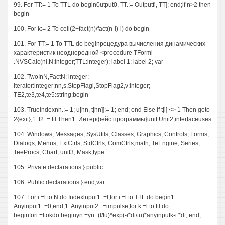
99. For TT:= 1 To TTL do begin0utput0, TT.:= Outputfl, TT]; end;if n>2 then
begin
100. For k:= 2 To ceil(2+fact(n)/fact(n-l)-l) do begin
101. For TT:= 1 To TTL do beginроцедура вычисления динамических
характеристик неоднородной <procedure TForml
.NVSCalc(nl,N:integer;TTL:integer); label 1; label 2; var
102. TwoInN,FactN: integer;
iterator:integer;nn,s,StopFlagl,StopFlag2,v:integer;
TE2,te3,te4,te5:string;begin
103. Truelndexnn.:= 1; u[nn, t[nn]]:= 1; end; end Else If t[l] <> 1 Then goto
2{exit};1. t2. = ttl Then1. Интерфейс программы}unit Unit2;interfaceuses
104. Windows, Messages, SysUtils, Classes, Graphics, Controls, Forms,
Dialogs, Menus, ExtCtrls, StdCtrls, ComCtrls,math, TeEngine, Series,
TeeProcs, Chart, unit3, Mask;type
105. Private declarations } public
106. Public declarations } end;var
107. For i:=l to N do Indexlnput1.:=l;for i:=l to TTL do begin1.
Anyinput1.:=0;end;1. Anyinput2. :=impulse;for k:=l to ttl do
beginfori:=ltokdo beginyn:=yn+(l/tu)*exp(-i*dt/tu)*anyinputk-i.*dt; end;