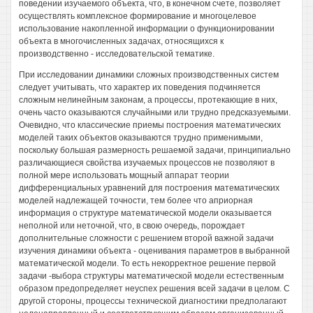
поведении изучаемого объекта, что, в конечном счете, позволяет
осуществлять комплексное формирование и многоцелевое
использование накопленной информации о функционировании
объекта в многочисленных задачах, относящихся к
производственно - исследовательской тематике.
При исследовании динамики сложных производственных систем
следует учитывать, что характер их поведения подчиняется
сложным нелинейным законам, а процессы, протекающие в них,
очень часто оказываются случайными или трудно предсказуемыми.
Очевидно, что классические приемы построения математических
моделей таких объектов оказываются трудно применимыми,
поскольку большая размерность решаемой задачи, принципиально
различающиеся свойства изучаемых процессов не позволяют в
полной мере использовать мощный аппарат теории
дифференциальных уравнений для построения математических
моделей надлежащей точности, тем более что априорная
информация о структуре математической модели оказывается
неполной или неточной, что, в свою очередь, порождает
дополнительные сложности с решением второй важной задачи
изучения динамики объекта - оценивания параметров в выбранной
математической модели. То есть некорректное решение первой
задачи -выбора структуры математической модели естественным
образом предопределяет неуспех решения всей задачи в целом. С
другой стороны, процессы технической диагностики предполагают