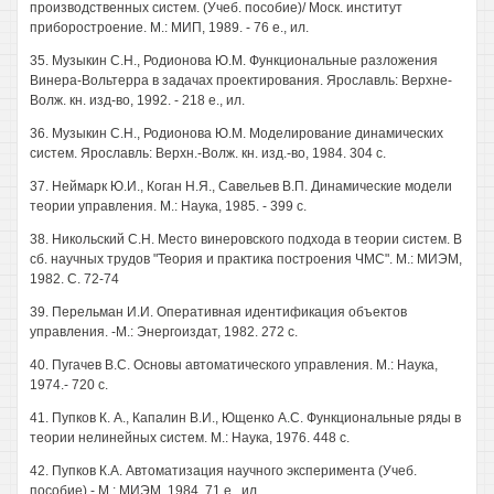
производственных систем. (Учеб. пособие)/ Моск. институт
приборостроение. М.: МИП, 1989. - 76 е., ил.
35. Музыкин С.Н., Родионова Ю.М. Функциональные разложения
Винера-Вольтерра в задачах проектирования. Ярославль: Верхне-
Волж. кн. изд-во, 1992. - 218 е., ил.
36. Музыкин С.Н., Родионова Ю.М. Моделирование динамических
систем. Ярославль: Верхн.-Волж. кн. изд.-во, 1984. 304 с.
37. Неймарк Ю.И., Коган Н.Я., Савельев В.П. Динамические модели
теории управления. М.: Наука, 1985. - 399 с.
38. Никольский С.Н. Место винеровского подхода в теории систем. В
сб. научных трудов "Теория и практика построения ЧМС". М.: МИЭМ,
1982. С. 72-74
39. Перельман И.И. Оперативная идентификация объектов
управления. -М.: Энергоиздат, 1982. 272 с.
40. Пугачев B.C. Основы автоматического управления. М.: Наука,
1974.- 720 с.
41. Пупков К. А., Капалин В.И., Ющенко A.C. Функциональные ряды в
теории нелинейных систем. М.: Наука, 1976. 448 с.
42. Пупков К.А. Автоматизация научного эксперимента (Учеб.
пособие).- М.: МИЭМ, 1984. 71 е., ил.