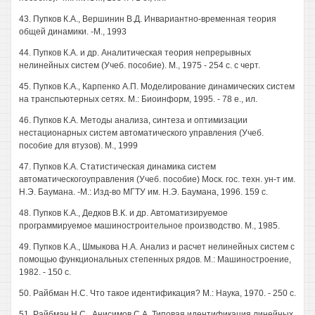
43. Пупков К.А., Вершинин В.Д. Инвариантно-временная теория
общей динамики. -М., 1993
44. Пупков К.А. и др. Аналитическая теория непрерывных
нелинейных систем (Учеб. пособие). М., 1975 - 254 с. с черт.
45. Пупков К.А., Карпенко А.П. Моделирование динамических систем
на транспьютерных сетях. М.: Биоинформ, 1995. - 78 е., ил.
46. Пупков К.А. Методы анализа, синтеза и оптимизации
нестационарных систем автоматического управления (Учеб.
пособие для втузов). М., 1999
47. Пупков К.А. Статистическая динамика систем
автоматическогоуправления (Учеб. пособие) Моск. гос. техн. ун-т им.
Н.Э. Баумана. -М.: Изд-во МГТУ им. Н.Э. Баумана, 1996. 159 с.
48. Пупков К.А., Дедков В.К. и др. Автоматизируемое
программируемое машиностроительное производство. М., 1985.
49. Пупков К.А., Шмыкова H.A. Анализ и расчет нелинейных систем с
помощью функциональных степенных рядов. М.: Машиностроение,
1982. - 150 с.
50. Райбман Н.С. Что такое идентификация? М.: Наука, 1970. - 250 с.
51. Райбман Н.С., Анисимов С.А. Типовая идентификация линейных