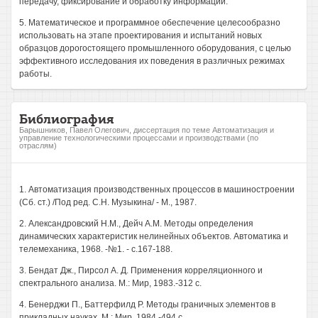
передачу, фиксирование и обработку информации.
5. Математическое и программное обеспечение целесообразно
использовать на этапе проектирования и испытаний новых
образцов дорогостоящего промышленного оборудования, с целью
эффективного исследования их поведения в различных режимах
работы.
Библиография
Барышников, Павел Олегович, диссертация по теме Автоматизация и
управление технологическими процессами и производствами (по
отраслям)
1. Автоматизация производственных процессов в машиностроении
(Сб. ст.) /Под ред. С.Н. Музыкина/ - М., 1987.
2. Александровский Н.М., Дейч A.M. Методы определения
динамических характеристик нелинейных объектов. Автоматика и
телемеханика, 1968. -№1. - с.167-188.
3. Бендат Дж., Пирсол А. Д. Применения корреляционного и
спектрального анализа. М.: Мир, 1983.-312 с.
4. Бенерджи П., Баттерфилд Р. Методы граничных элементов в
прикладных науках. М.: Мир, 1984.-494 с.