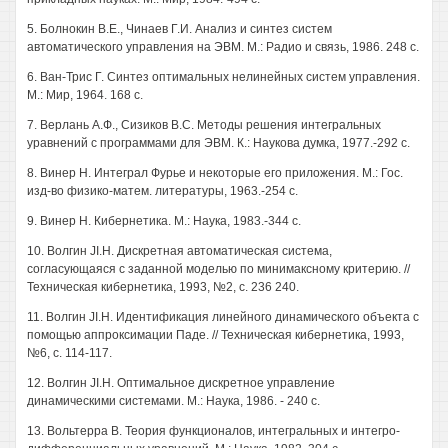
5. Болнокин В.Е., Чинаев Г.И. Анализ и синтез систем
автоматического управления на ЭВМ. М.: Радио и связь, 1986. 248 с.
6. Ван-Трис Г. Синтез оптимальных нелинейных систем управления.
М.: Мир, 1964. 168 с.
7. Верлань А.Ф., Сизиков B.C. Методы решения интегральных
уравнений с программами для ЭВМ. К.: Наукова думка, 1977.-292 с.
8. Винер Н. Интеграл Фурье и некоторые его приложения. М.: Гос.
изд-во физико-матем. литературы, 1963.-254 с.
9. Винер Н. Кибернетика. М.: Наука, 1983.-344 с.
10. Волгин JI.H. Дискретная автоматическая система,
согласующаяся с заданной моделью по минимаксному критерию. //
Техническая кибернетика, 1993, №2, с. 236 240.
11. Волгин JI.H. Идентификация линейного динамического объекта с
помощью аппроксимации Паде. // Техническая кибернетика, 1993,
№6, с. 114-117.
12. Волгин JI.H. Оптимальное дискретное управление
динамическими системами. М.: Наука, 1986. - 240 с.
13. Вольтерра В. Теория функционалов, интегральных и интегро-