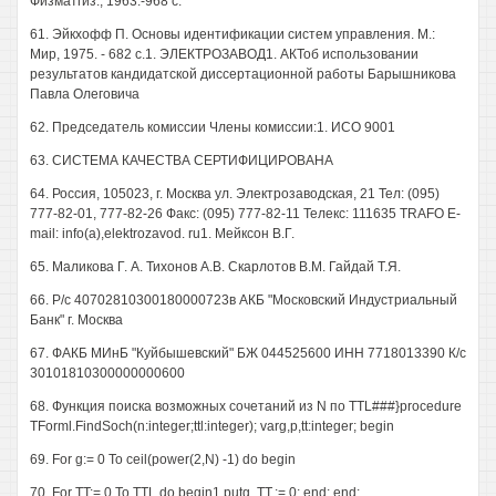
Физматгиз., 1963.-968 с.
61. Эйкхофф П. Основы идентификации систем управления. М.:
Мир, 1975. - 682 с.1. ЭЛЕКТРОЗАВОД1. АКТоб использовании
результатов кандидатской диссертационной работы Барышникова
Павла Олеговича
62. Председатель комиссии Члены комиссии:1. ИСО 9001
63. СИСТЕМА КАЧЕСТВА СЕРТИФИЦИРОВАНА
64. Россия, 105023, г. Москва ул. Электрозаводская, 21 Тел: (095)
777-82-01, 777-82-26 Факс: (095) 777-82-11 Телекс: 111635 TRAFO E-
mail: info(a),elektrozavod. ru1. Мейксон В.Г.
65. Маликова Г. А. Тихонов A.B. Скарлотов В.М. Гайдай Т.Я.
66. Р/с 40702810300180000723в АКБ "Московский Индустриальный
Банк" г. Москва
67. ФАКБ МИнБ "Куйбышевский" БЖ 044525600 ИНН 7718013390 К/с
30101810300000000600
68. Функция поиска возможных сочетаний из N по TTL###}procedure
TForml.FindSoch(n:integer;ttl:integer); varg,p,tt:integer; begin
69. For g:= 0 To ceil(power(2,N) -1) do begin
70. For TT:= 0 To TTL do begin1.putg, TT.:= 0; end; end;