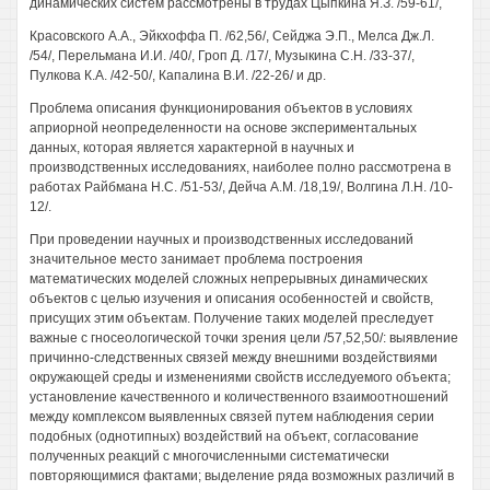
динамических систем рассмотрены в трудах Цыпкина Я.З. /59-61/,
Красовского A.A., Эйкхоффа П. /62,56/, Сейджа Э.П., Мелса Дж.Л.
/54/, Перельмана И.И. /40/, Гроп Д. /17/, Музыкина С.Н. /33-37/,
Пулкова К.А. /42-50/, Капалина В.И. /22-26/ и др.
Проблема описания функционирования объектов в условиях
априорной неопределенности на основе экспериментальных
данных, которая является характерной в научных и
производственных исследованиях, наиболее полно рассмотрена в
работах Райбмана Н.С. /51-53/, Дейча A.M. /18,19/, Волгина Л.Н. /10-
12/.
При проведении научных и производственных исследований
значительное место занимает проблема построения
математических моделей сложных непрерывных динамических
объектов с целью изучения и описания особенностей и свойств,
присущих этим объектам. Получение таких моделей преследует
важные с гносеологической точки зрения цели /57,52,50/: выявление
причинно-следственных связей между внешними воздействиями
окружающей среды и изменениями свойств исследуемого объекта;
установление качественного и количественного взаимоотношений
между комплексом выявленных связей путем наблюдения серии
подобных (однотипных) воздействий на объект, согласование
полученных реакций с многочисленными систематически
повторяющимися фактами; выделение ряда возможных различий в