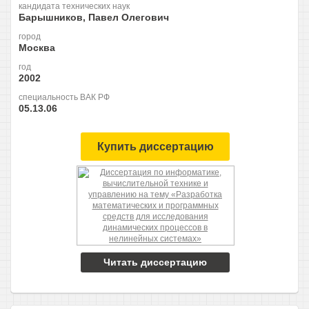
кандидата технических наук
Барышников, Павел Олегович
город
Москва
год
2002
специальность ВАК РФ
05.13.06
Купить диссертацию
Читать диссертацию