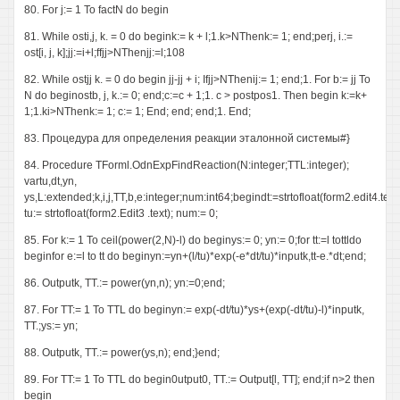
80. For j:= 1 To factN do begin
81. While osti,j, k. = 0 do begink:= k + l;1.k>NThenk:= 1; end;perj, i.:=
ost[i, j, k];jj:=i+l;ffjj>NThenjj:=l;108
82. While ostjj k. = 0 do begin jj-jj + i; Ifjj>NThenij:= 1; end;1. For b:= jj To
N do beginostb, j, k.:= 0; end;c:=c + 1;1. c > postpos1. Then begin k:=k+
1;1.ki>NThenk:= 1; c:= 1; End; end; end;1. End;
83. Процедура для определения реакции эталонной системы#}
84. Procedure TForml.OdnExpFindReaction(N:integer;TTL:integer);
vartu,dt,yn,
ys,L:extended;k,i,j,TT,b,e:integer;num:int64;begindt:=strtofloat(form2.edit4.text)
tu:= strtofloat(form2.Edit3 .text); num:= 0;
85. For k:= 1 To ceil(power(2,N)-l) do beginys:= 0; yn:= 0;for tt:=l tottldo
beginfor e:=l to tt do beginyn:=yn+(l/tu)*exp(-e*dt/tu)*inputk,tt-e.*dt;end;
86. Outputk, TT.:= power(yn,n); yn:=0;end;
87. For TT:= 1 To TTL do beginyn:= exp(-dt/tu)*ys+(exp(-dt/tu)-l)*inputk,
TT.;ys:= yn;
88. Outputk, TT.:= power(ys,n); end;}end;
89. For TT:= 1 To TTL do begin0utput0, TT.:= Output[l, TT]; end;if n>2 then
begin