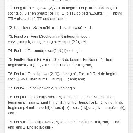
71. For g:=l To ceil(power(2,N)-l) do begin1. For p :=l To N do begin1.
sochg, p.=0 Then break; For TT:= 1 To TTL do begin1.putfg, TT.:= Inputg,
TT] + u[soch[g, p], TT] end;end; end;
72. Call ПечатьВходов(Ы, u, TTL, soch, вход)} End;
73. Function TForml.Sochetania(N:integer):integer;
varz,i,j,temp,k,s:integer; beginz:=stepen(2,3); z:=l;
74. For i:= 1 To round(power(2, N )-l) do begin
75. FindBinNum(i,N); For j:= 0 To N do begin1. BinNumj.= 1 Then
beginsochi,z.:= j + 1; z:= z + 1;1. End;end; z:= 1; end;
76. For i:= 1 To ceil(power(2, N)) do begin1. For j:= 0 To N do begin1.
sochi, j. <> 0 Then num1.:= num[i] + 1; end; end;
77. For i:= 1 To ceil(power(2, N)) do begin
78. For j:= i + 1 To ceil(power(2,N)) do begin1. num1. < numj. Then
begintemp:= numj.; num[j]:= num1.; num[i]:= temp; For k:= 1 To num[i] do
begintempNumk.:= soch[i, k]; soch[i, k]:= soch[j, k];sochj, k.:= tempNum[k];
end;
79. For s:= 1 To ceil(power(2, N)) do begintempNums.:= 0; end;1. End;
end; end;1. End;возможных