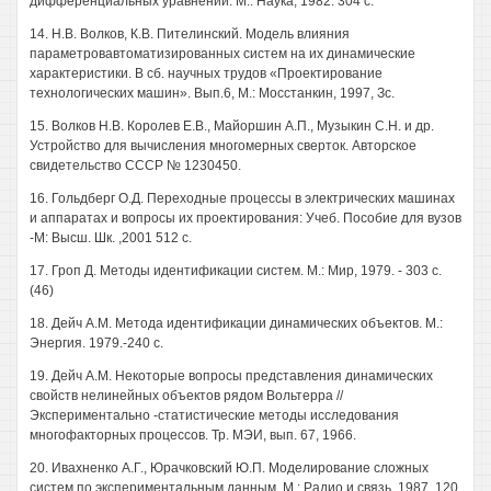
дифференциальных уравнений. М.: Наука, 1982. 304 с.
14. Н.В. Волков, К.В. Пителинский. Модель влияния
параметровавтоматизированных систем на их динамические
характеристики. В сб. научных трудов «Проектирование
технологических машин». Вып.6, М.: Мосстанкин, 1997, Зс.
15. Волков Н.В. Королев Е.В., Майоршин А.П., Музыкин С.Н. и др.
Устройство для вычисления многомерных сверток. Авторское
свидетельство СССР № 1230450.
16. Гольдберг О.Д. Переходные процессы в электрических машинах
и аппаратах и вопросы их проектирования: Учеб. Пособие для вузов
-М: Высш. Шк. ,2001 512 с.
17. Гроп Д. Методы идентификации систем. М.: Мир, 1979. - 303 с.
(46)
18. Дейч A.M. Метода идентификации динамических объектов. М.:
Энергия. 1979.-240 с.
19. Дейч A.M. Некоторые вопросы представления динамических
свойств нелинейных объектов рядом Вольтерра //
Экспериментально -статистические методы исследования
многофакторных процессов. Тр. МЭИ, вып. 67, 1966.
20. Ивахненко А.Г., Юрачковский Ю.П. Моделирование сложных
систем по экспериментальным данным. М.: Радио и связь, 1987. 120