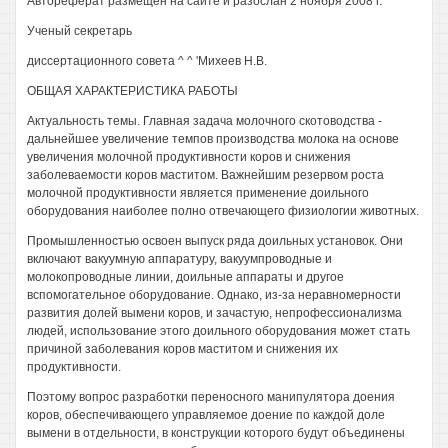
Автореферат размещен на сайте и разослан 2 ноября 2008 г.
Ученый секретарь
диссертационного совета ^ ^ 'Михеев Н.В.
ОБЩАЯ ХАРАКТЕРИСТИКА РАБОТЫ
Актуальность темы. Главная задача молочного скотоводства -
дальнейшее увеличение темпов производства молока на основе
увеличения молочной продуктивности коров и снижения
заболеваемости коров маститом. Важнейшим резервом роста
молочной продуктивности является применение доильного
оборудования наиболее полно отвечающего физиологии животных.
Промышленностью освоен выпуск ряда доильных установок. Они
включают вакуумную аппаратуру, вакуумпроводные и
молокопроводные линии, доильные аппараты и другое
вспомогательное оборудование. Однако, из-за неравномерности
развития долей вымени коров, и зачастую, непрофессионализма
людей, использование этого доильного оборудования может стать
причиной заболевания коров маститом и снижения их
продуктивности.
Поэтому вопрос разработки переносного манипулятора доения
коров, обеспечивающего управляемое доение по каждой доле
вымени в отдельности, в конструкции которого будут объединены