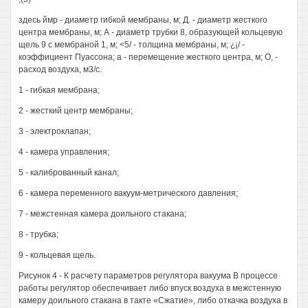
здесь ймр - диаметр гибкой мембраны, м; Д. - диаметр жесткого
центра мембраны, м; А - диаметр трубки 8, образующей кольцевую
щель 9 с мембраной 1, м; <5/ - толщина мембраны, м; ¿¡/ -
коэффициент Пуассона; а - перемещение жесткого центра, м; О, -
расход воздуха, м3/с.
1 - гибкая мембрана;
2 - жесткий центр мембраны;
3 - электроклапан;
4 - камера управления;
5 - калиброванный канал;
6 - камера переменного вакуум-метрического давления;
7 - межстенная камера доильного стакана;
8 - трубка;
9 - кольцевая щель.
Рисунок 4 - К расчету параметров регулятора вакуума В процессе
работы регулятор обеспечивает либо впуск воздуха в межстенную
камеру доильного стакана в такте «Сжатие», либо откачка воздуха в