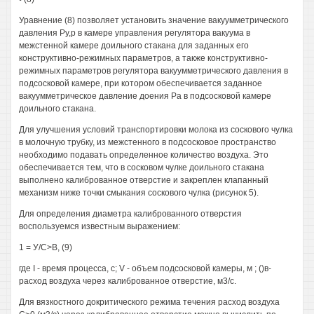
Уравнение (8) позволяет установить значение вакуумметрического
давления Ру,р в камере управления регулятора вакуума в
межстенной камере доильного стакана для заданных его
конструктивно-режимных параметров, а также конструктивно-
режимных параметров регулятора вакуумметрического давления в
подсосковой камере, при котором обеспечивается заданное
вакуумметрическое давление доения Ра в подсосковой камере
доильного стакана.
Для улучшения условий транспортировки молока из соскового чулка
в молочную трубку, из межстенного в подсосковое пространство
необходимо подавать определенное количество воздуха. Это
обеспечивается тем, что в сосковом чулке доильного стакана
выполнено калиброванное отверстие и закреплен клапанный
механизм ниже точки смыкания соскового чулка (рисунок 5).
Для определения диаметра калиброванного отверстия
воспользуемся известным выражением:
1 = У/С>В, (9)
где I - время процесса, с; V - объем подсосковой камеры, м ; ()в-
расход воздуха через калиброванное отверстие, м3/с.
Для вязкостного докритического режима течения расход воздуха