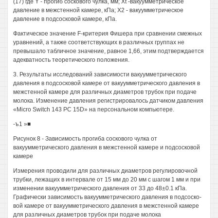
(17) где Y - прогиб соскового чулка, мм; Xt -вакуумметрическое
давление в межстенной камере, кПа; Х2 - вакуумметрическое
давление в подсосковой камере, кПа.
Фактическое значение F-критерия Фишера при сравнении смежных
уравнений, а также соответствующих в различных группах не
превышало табличное значение, равное 1,66, этим подтверждается
адекватность теоретического положения.
3. Результаты исследований зависимости вакуумметрического
давления в подсосковой камере от вакуумметрического давления в
межстенной камере для различных диаметров трубок при подаче
молока. Изменение давления регистрировалось датчиком давления
«Micro Switch 143 PC 15D» на персональном компьютере.
-ъ1 »■
Рисунок 8 - Зависимость прогиба соскового чулка от
вакуумметрического давления в межстенной камере и подсосковой
камере
Измерения проводили для различных диаметров регулировочной
трубки, лежащих в интервале от 15 мм до 20 мм с шагом 1 мм и при
изменении вакуумметрического давления от 33 до 48±0.1 кПа.
Графически зависимость вакуумметрического давления в подсоско-
вой камере от вакуумметрического давления в межстенной камере
для различных диаметров трубок при подаче молока