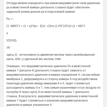
Отсюда можем определить при каком вакуумметриче-ском давлении
рь в межстенной камере доильного стакана будет обеспечен
заданный режим доения ра в подсосковой камере:
Рь = -
(1 -МКР.Г1 + (1 + цУУр» - Е(г1 -г2)ггх (1-Р)Г22Гк2+(1 + М)ГУ
е
\2ZnSQ,
(4)
здесь Q - интенсивность движения молока через калиброванную
щель, м3/с; у-удельный вес молока, Н/м\
Очевидно, что вакуумметрическое давление Рь в межстенной
камере 7 (рисунок 4) доильного стакана будет зависеть от
вакуумметрического давления в камере управления 4, так как гибкая
мембрана 1, деформируясь в сторону камеры 6 под воздействием
перепада давления между камерами 6 и 4, будет стремиться
разъединить камеры б и 7, тем самым ограничивая отсос воздуха по
патрубку 8 через щель 9 из межстенной камеры 7 доильного
стакана. В результате, вакуумметрическое давление в межстенной
камере 7 будет стремиться к значению вакуумметрического
давления в камере управления 4.