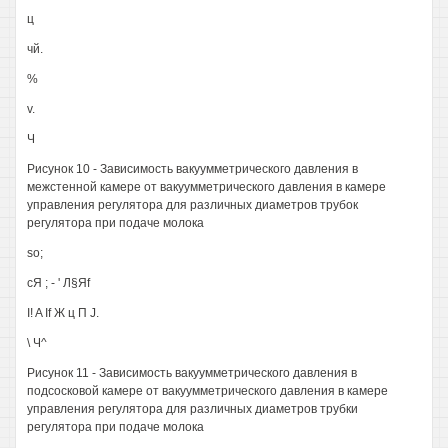
ц
чй.
%
v.
Ч
Рисунок 10 - Зависимость вакуумметрического давления в
межстенной камере от вакуумметрического давления в камере
управления регулятора для различных диаметров трубок
регулятора при подаче молока
so;
сЯ ; - ' Л§Яf
I! A If Ж ц П J.
\ Ч^
Рисунок 11 - Зависимость вакуумметрического давления в
подсосковой камере от вакуумметрического давления в камере
управления регулятора для различных диаметров трубки
регулятора при подаче молока