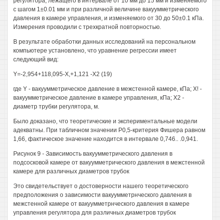
регулятора, лежащего в интервале от 10 мм до 15 мм и изменяемого
с шагом 1±0.01 мм и при различной величине вакуумметрического
давления в камере управления, и изменяемого от 30 до 50±0.1 кПа.
Измерения проводили с трехкратной повторностью.
В результате обработки данных исследований на персональном
компьютере установлено, что уравнение регрессии имеет
следующий вид:
Y=-2,954+118,095-Х,+1,121 -Х2 (19)
где Y - вакуумметрическое давление в межстенной камере, кПа; X! -
вакуумметрическое давление в камере управления, кПа; Х2 -
диаметр трубки регулятора, м.
Было доказано, что теоретические и экспериментальные модели
адекватны. При табличном значении Р0,5-критерия Фишера равном
1,66, фактическое значение находится в интервале 0,746.. .0,941.
Рисунок 9 - Зависимость вакуумметрического давления в
подсосковой камере от вакуумметрического давления в межстенной
камере для различных диаметров трубок
Это свидетельствует о достоверности нашего теоретического
предположения о зависимости вакуумметрнческого давления в
межстенной камере от вакуумметрнческого давления в камере
управления регулятора для различных диаметров трубок