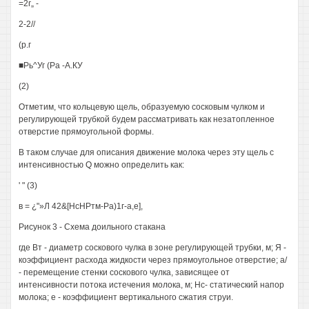
=2г„ -
2-2//
(р.г
■Рь^Уг (Ра -А.КУ
(2)
Отметим, что кольцевую щель, образуемую сосковым чулком и
регулирующей трубкой будем рассматривать как незатопленное
отверстие прямоугольной формы.
В таком случае для описания движение молока через эту щель с
интенсивностью Q можно определить как:
' " (3)
в = ¿"»Л 42&[НсНРтм-Ра)1г-а,е],
Рисунок 3 - Схема доильного стакана
где Вт - диаметр соскового чулка в зоне регулирующей трубки, м; Я -
коэффициент расхода жидкости через прямоугольное отверстие; а/
- перемещение стенки соскового чулка, зависящее от
интенсивности потока истечения молока, м; Нс- статический напор
молока; е - коэффициент вертикального сжатия струи.