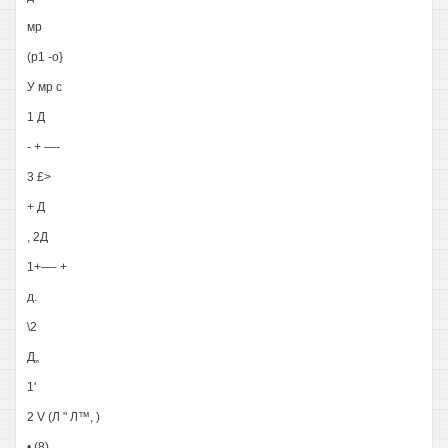
мр
(р1 -о}
У мр с
1 Д
- + —-
3 £>
+ Д
, 2Д
1+—- +
д.
\2
Д„
1'
2 V (Л " Л™, )
• (8)