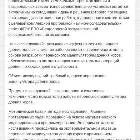
положительные качества мобильных агрегатов доения и
стационарных автоматизированных доильных установок остается
актуальным на сегодняшний день и решению которого посвящена
настоящая диссертационная работа, выполненная в соответствии
с целевой комплексной программой научно-исследовательских
работ ФГОУ ВПО «Белгородской государственной
сельскохозяйственной академии».
Цель исследований - повышение эффективности машинного
доения коров и снижение заболеваемости вымени маститом на
основе разработки переносного манипулятором доения коров,
обеспечивающего автоматизацию заключительных операций
доения по каждой доле в отдельности.
Объест исследований - рабочий процесс переносного
манипулятора доения коров.
Предмет исследований - закономерности изменения
технологических показателей работы переносною манипулятора
доения коров.
Методическая база и методы исследования. Решение
поставленных задач проведено на основе математического
моделирования и программирования. Экспериментальные
исследования проводились на экспериментальном образце
переносного манипулятора доения коров с применением
мобильного тензоизмерительного комплекса Данные теоретических