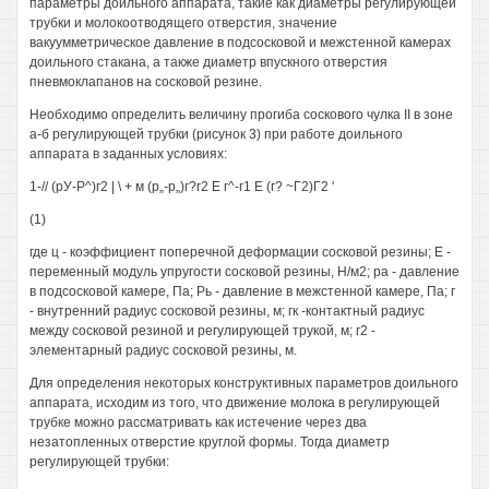
параметры доильного аппарата, такие как диаметры регулирующей
трубки и молокоотводящего отверстия, значение
вакуумметрическое давление в подсосковой и межстенной камерах
доильного стакана, а также диаметр впускного отверстия
пневмоклапанов на сосковой резине.
Необходимо определить величину прогиба соскового чулка II в зоне
а-б регулирующей трубки (рисунок 3) при работе доильного
аппарата в заданных условиях:
1-// (рУ-Р^)г2 | \ + м (р„-р„)г?г2 Е г^-г1 Е (г? ~Г2)Г2 '
(1)
где ц - коэффициент поперечной деформации сосковой резины; Е -
переменный модуль упругости сосковой резины, Н/м2; ра - давление
в подсосковой камере, Па; Рь - давление в межстенной камере, Па; г
- внутренний радиус сосковой резины, м; гк -контактный радиус
между сосковой резиной и регулирующей трукой, м; г2 -
элементарный радиус сосковой резины, м.
Для определения некоторых конструктивных параметров доильного
аппарата, исходим из того, что движение молока в регулирующей
трубке можно рассматривать как истечение через два
незатопленных отверстие круглой формы. Тогда диаметр
регулирующей трубки: