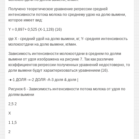
Получено теоретическое уравнение регрессии средней
интенсивности потока молока по среднему удою на долю вымени,
которое имеет вид:
Y = 0,897+ 0,525 (Х-1,128) (16)
где X - средний удой на долю вымени, кг; Y- средняя интенсивность
молокоотдачи на долю вымени, кг/мин.
Зависимость интенсивности молокоотдачи в среднем по долям
вымени от удоя изображена на рисунке 7. Так как различие
коэффициентов регрессии полученных уравнений недостоверно, то
доли вымени будут характеризоваться уравнением (16).
-♦-1 ДОЛЯ -»-2 ДОЛЯ -А-3 доля & доля |
Рисунок 6 - Зависимость интенсивности потока молока от удоя по
долям вымени
2,5 2
X
1 1,5
2