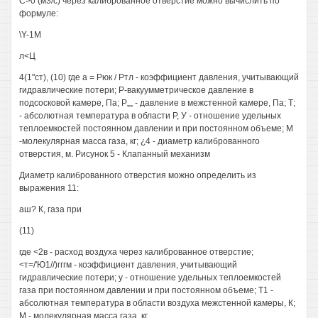
С>0 (м3/с) через калиброванное отверстие можно вычислить по
формуле:
\Y-1M
л<Ц
4(1"ст), (10) где а = Рюк / Ртл - коэффициент давления, учитывающий
гидравлические потери; Р-вакуумметрическое давление в
подсосковой камере, Па; Р„„ - давление в межстенной камере, Па; Т;
- абсолютная температура в области Р, У - отношение удельных
теплоемкостей постоянном давлении и при постоянном объеме; М
-молекулярная масса газа, кг; ¿4 - диаметр калиброванного
отверстия, м. Рисунок 5 - Клапанный механизм
Диаметр калиброванного отверстия можно определить из
выражения 11:
аш? К, газа при
(11)
где <2в - расход воздуха через калиброванное отверстие;
<т=/'Ю1//)гггм - коэффициент давления, учитывающий
гидравлические потери; у - отношение удельных теплоемкостей
газа при постоянном давлении и при постоянном объеме; Т1 -
абсолютная температура в области воздуха межстенной камеры, К;
М - молекулярная масса газа, кг.