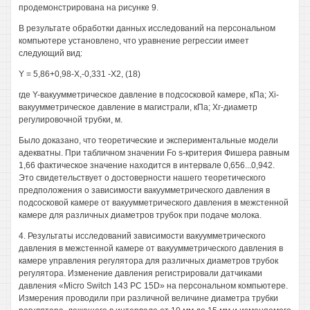
продемонстрирована на рисунке 9.
В результате обработки данных исследований на персональном
компьютере установлено, что уравнение регрессии имеет
следующий вид:
Y = 5,86+0,98-Х,-0,331 -Х2, (18)
где Y-вакуумметрическое давление в подсосковой камере, кПа; Xi-
вакуумметрическое давление в магистрали, кПа; Хг-диаметр
регулировочной трубки, м.
Было доказано, что теоретические и экспериментальные модели
адекватны. При табличном значении Fo s-критерия Фишера равным
1,66 фактическое значение находится в интервале 0,656...0,942.
Это свидетельствует о достоверности нашего теоретического
предположения о зависимости вакуумметрического давления в
подсосковой камере от вакуумметрического давления в межстенной
камере для различных диаметров трубок при подаче молока.
4. Результаты исследований зависимости вакуумметрического
давления в межстенной камере от вакуумметрического давления в
камере управления регулятора для различных диаметров трубок
регулятора. Изменение давления регистрировали датчиками
давления «Micro Switch 143 PC 15D» на персональном компьютере.
Измерения проводили при различной величине диаметра трубки