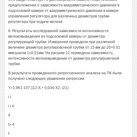
предположения о зависимости вакуумметрического давления в
подсосковой камере от вакуумметрического давления в камере
управления регулятора для различных диаметров трубки
регулятора при подаче молока
6. Результаты исследований зависимости интенсивности
молоковыведения из подсосковой камеры от диаметра
регулирующей трубки. Измерения проводили при различной
величине диаметра регулировочной трубки от 15 мм до 20+0.01
ммсшагом 1±0.01мм. На рисунке 12 приведена зависимость
интенсивности молоковыведения от диаметра регулировочной
трубки.
В результате проведенного регрессионного анализа на ПК были
получено следующее уравнение регрессии:
Y=1,961-107,112-Х,+ 0,034-Х2; (21)
i I
i I 4
II
I» 4
f