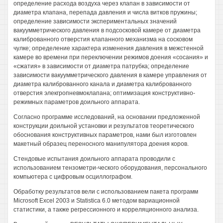
определение расхода воздуха через клапан в зависимости от
диаметра клапана, перепада давления и числа витков пружины;
определение зависимости экспериментальных значений
вакуумметрического давления в подсосковой камере от диаметра
калиброванного отверстия клапанного механизма на сосковом
чулке; определение характера изменения давления в межстенной
камере во времени при переключении режимов доения «сосания» и
«сжатия» в зависимости от диаметра патрубка; определение
зависимости вакуумметрического давления в камере управления от
диаметра калиброванного канала и диаметра калиброванного
отверстия элекгропневмоклапана; оптимизация конструктивно-
режимных параметров доильного аппарата.
Согласно программе исследований, на основании предложенной
конструкции доильной установки и результатов теоретического
обоснования конструктивных параметров, нами был изготовлен
макетный образец переносного манипулятора доения коров.
Стендовые испытания доильного аппарата проводили с
использованием тензометри-ческого оборудования, персонального
компьютера с цифровым осциллографом.
Обработку результатов вели с использованием пакета программ
Microsoft Excel 2003 и Statistica 6.0 методом вариационной
статистики, а также регрессионного и корреляционного анализа.