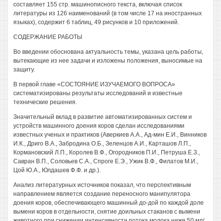
составляет 155 стр. машинописного текста, включая список
литературы из 126 наименований (в том числе 17 на иностранных
языках), содержит 6 таблиц, 49 рисунков и 10 приложений.
СОДЕРЖАНИЕ РАБОТЫ
Во введении обоснована актуальность темы, указана цель работы,
вытекающие из нее задачи и изложены положения, выносимые на
защиту.
В первой главе «СОСТОЯНИЕ ИЗУЧАЕМОГО ВОПРОСА»
систематизированы результаты исследований и известные
технические решения.
Значительный вклад в развитие автоматизированных систем и
устройств машинного доения коров сделан исследованиями
известных ученых и практиков (Аверкиев A.A., Ад-мин Е.И., Винников
И.К., Дриго В.А., Забродина О.Б., Зеленцов А.И., Карташов Л.П.,
Кормановский Л.П., Королев В.Ф., Огородников П.И., Петруша Е.З.,
Савран В.П., Соловьев С.А., Спроге Е.Э., Ужик В.Ф., Филатов М.И.,
Цой Ю.А., Юлдашев Ф.Ф. и др.).
Анализ литературных источников показал, что перспективным
направлением является создание переносного манипулятора
доения коров, обеспечивающего машинный до-дой по каждой доле
вымени коров в отдельности, снятие доильных стаканов с вымени
животного при снижении интенсивности потока молока ниже 50 мл/