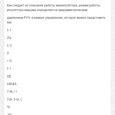
Как следует из описания работы манипулятора, режим работы
регулятора вакуума определяется вакуумметрическим
давлением РУЧ, в камере управления, которое можно представить
как:
1 +
2Ц.
1-3
3
+ 0;
1 +
2Д
16Е&4,
7-М, / +
3 [я. 1+р, {
'5/
,(5)