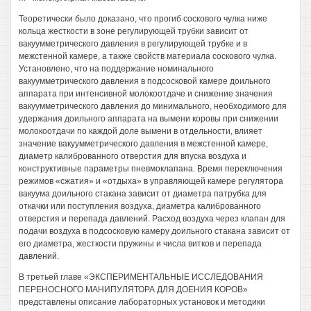
Теоретически было доказано, что прогиб соскового чулка ниже
кольца жесткости в зоне регулирующей трубки зависит от
вакуумметрического давления в регулирующей трубке и в
межстенной камере, а также свойств материала соскового чулка.
Установлено, что на поддержание номинального
вакуумметрического давления в подсосковой камере доильного
аппарата при интенсивной молокоотдаче и снижение значения
вакуумметрического давления до минимального, необходимого для
удержания доильного аппарата на вымени коровы при снижении
молокоотдачи по каждой доле вымени в отдельности, влияет
значение вакуумметрического давления в межстенной камере,
диаметр калиброванного отверстия для впуска воздуха и
конструктивные параметры пневмоклапана. Время переключения
режимов «сжатия» и «отдыха» в управляющей камере регулятора
вакуума доильного стакана зависит от диаметра патрубка для
откачки или поступления воздуха, диаметра калиброванного
отверстия и перепада давлений. Расход воздуха через клапан для
подачи воздуха в подсосковую камеру доильного стакана зависит от
его диаметра, жесткости пружины и числа витков и перепада
давлений.
В третьей главе «ЭКСПЕРИМЕНТАЛЬНЫЕ ИССЛЕДОВАНИЯ
ПЕРЕНОСНОГО МАНИПУЛЯТОРА ДЛЯ ДОЕНИЯ КОРОВ»
представлены описание лабораторных установок и методики