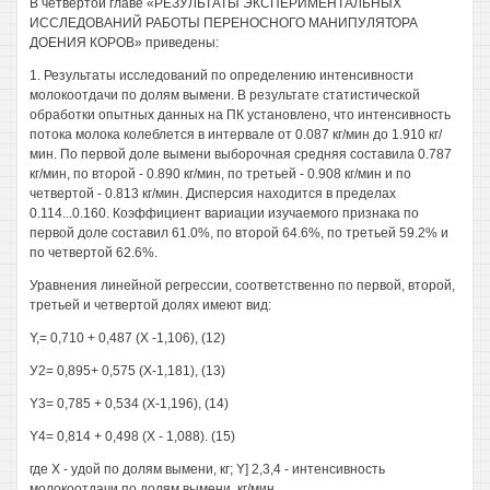
В четвертой главе «РЕЗУЛЬТАТЫ ЭКСПЕРИМЕНТАЛЬНЫХ
ИССЛЕДОВАНИЙ РАБОТЫ ПЕРЕНОСНОГО МАНИПУЛЯТОРА
ДОЕНИЯ КОРОВ» приведены:
1. Результаты исследований по определению интенсивности
молокоотдачи по долям вымени. В результате статистической
обработки опытных данных на ПК установлено, что интенсивность
потока молока колеблется в интервале от 0.087 кг/мин до 1.910 кг/
мин. По первой доле вымени выборочная средняя составила 0.787
кг/мин, по второй - 0.890 кг/мин, по третьей - 0.908 кг/мин и по
четвертой - 0.813 кг/мин. Дисперсия находится в пределах
0.114...0.160. Коэффициент вариации изучаемого признака по
первой доле составил 61.0%, по второй 64.6%, по третьей 59.2% и
по четвертой 62.6%.
Уравнения линейной регрессии, соответственно по первой, второй,
третьей и четвертой долях имеют вид:
Y,= 0,710 + 0,487 (Х -1,106), (12)
У2= 0,895+ 0,575 (Х-1,181), (13)
Y3= 0,785 + 0,534 (Х-1,196), (14)
Y4= 0,814 + 0,498 (X - 1,088). (15)
где X - удой по долям вымени, кг; Y] 2,3,4 - интенсивность
молокоотдачи по долям вымени, кг/мин.