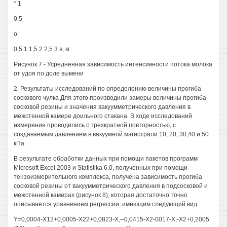
* 1
0,5
о
0,5 1 1,5 2 2,5 3 в, кг
Рисунок 7 - Усредненная зависимость интенсивности потока молока
от удоя по доле вымени
2. Результаты исследований по определению величины прогиба
соскового чулка Для этого производили замеры величины прогиба
сосковой резины и значения вакуумметрического давления в
межстенной камере доильного стакана. В ходе исследований
измерения проводились с трехкратной повторностью, с
создаваемым давлением в вакуумной магистрали 10, 20, 30,40 и 50
кПа.
В результате обработки данных при помощи пакетов программ
Microsoft Excel 2003 и Statistika 6.0, полученных при помощи
тензоизмерительного комплекса, получена зависимость прогиба
сосковой резины от вакуумметрического давления в подсосковой и
межстенной камерах (рисунок 8), которая достаточно точно
описывается уравнением регрессии, имеющим следующий вид:
Y=0,0004-Х12+0,0005-Х22+0,0823-Х,--0,0415-Х2-0017-Х,-Х2+0,2005