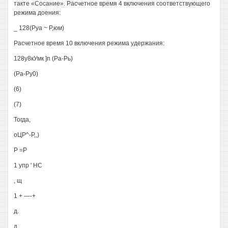
такте «Сосание». Расчетное время 4 включения соответствующего
режима доения:
_ 128(Руа ~ Р,юм)
Расчетное время 10 включения режима удержания:
128у8кУмк ]п (Ра-Рь)
(Ра-Ру0)
(6)
(7)
Тогда,
оЦР^-Р,,)
Р =Р
1 упр ' НС
, щ
1 + —-+
д.
д