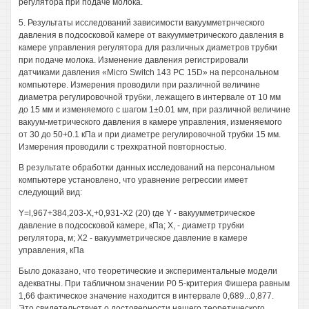
регулятора при подаче молока.
5. Результаты исследований зависимости вакуумметрнческого
давления в подсосковой камере от вакуумметрического давления в
камере управления регулятора для различных диаметров трубки
при подаче молока. Изменение давления регистрировали
датчиками давления «Micro Switch 143 PC 15D» на персональном
компьютере. Измерения проводили при различной величине
диаметра регулировочной трубки, лежащего в интервале от 10 мм
до 15 мм и изменяемого с шагом 1±0.01 мм, при различной величине
вакуум-метрического давления в камере управления, изменяемого
от 30 до 50+0.1 кПа и при диаметре регулировочной трубки 15 мм.
Измерения проводили с трехкратной повторностью.
В результате обработки данных исследований на персональном
компьютере установлено, что уравнение регрессии имеет
следующий вид:
Y=l,967+384,203-Х,+0,931-Х2 (20) где Y - вакуумметрическое
давление в подсосковой камере, кПа; X, - диаметр трубки
регулятора, м; Х2 - вакуумметрическое давление в камере
управления, кПа
Было доказано, что теоретические и экспериментальные модели
адекватны. При табличном значении Р0 5-критерия Фишера равным
1,66 фактическое значение находится в интервале 0,689...0,877.
Это свидетельствует о достоверности нашего теоретического