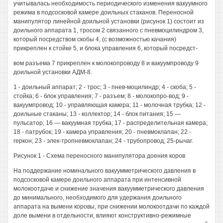
учитывалась необходимость периодического изменения вакуумного
режима в подсосковой камере доильных стаканов. Переносной
манипулятор линейной доильной установки (рисунок 1) состоит из
доильного аппарата 1, тросом 2 связанного с пневмоцилиндром 3,
который посредством скобы 4, (с возможностью качания)
прикреплен к стойке 5, и блока управления 6, который посредст-
вом разъема 7 прикреплен к молокопроводу 8 и вакуумпроводу 9
доильной установки АДМ-8.
1 - доильный аппарат; 2 - трос; 3 - пнев-моцилиндр; 4 - скоба; 5 -
стойка; 6 - блок управления; 7 - разъем; 8 - молокопро-вод; 9 -
вакуумпровод; 10 - управляющая камера; 11 - молочная трубка; 12 -
доильные стаканы; 13 - коллектор; 14 - блок питания; 15 —
пульсатор; 16 — вакуумная трубка; 17 - распределительная камера;
18 - патрубок; 19 - камера управления; 20 - пневмоклапан; 22 -
геркон; 23 - элек-тропневмоклапан; 24 - трубопровод; 25-рычаг.
Рисунок 1 - Схема переносного манипулятора доения коров
На поддержание номинального вакуумметрического давления в
подсосковой камере доильного аппарата при интенсивной
молокоотдаче и снижение значения вакуумметрического давления
до минимального, необходимого для удержания доильного
аппарата на вымени коровы, при снижении молокоотдачи по каждой
доле вымени в отдельности, влияют конструктивно-режимные