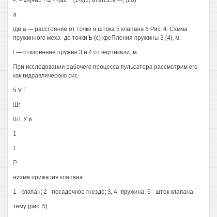
Р. = 2к{4а1 +/2 - -¡а2 + (1-х)1) 8тагс1% —, (20)
а
где а — расстояние от точки о штока 5 клапана б Рис. 4. Схема
пружинного меха- до точки Ь (с) креПления пружины 3 (4), м;
I — отклонение пружин 3 и 4 от вертикали, м.
При исследовании рабочего процесса пульсатора рассмотрим его
как гидравлическую сис-
5 V Г
Шг
0гГ У и
1
1
Р
низма прижатия клапана:
1 - клапан; 2 - посадочное гнездо; 3, 4- пружина; 5 - шток клапана
тему (рис. 5).