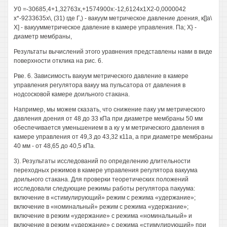
У0 =-30685,4+1,32763х,+1574900х:-12,6124х1Х2-0,0000042
х*-9233635х\, (31) где Г,) - вакуум метрическое давление доения, к[]а\
X] - вакуумметрическое давление в камере управления. Па; X} -
диаметр мембраны,
Результаты вычислений этого уравнения представлены нами в виде
поверхности отклика на рис. 6.
Рве. 6. Зависимость вакуум метрического давление в камере
управления регулятора вакуу ма пульсатора от давления в
нодсосковой камере доильного стакана.
Например, мы можем сказать, что снижение паку ум метрического
давления доения от 48 до 33 кПа при диаметре мембраны 50 мм
обеспечивается уменьшением в а ку у м метрического давления в
камере управления от 49,3 до 43,32 к11а, а при диаметре мембраны
40 мм - от 48,65 до 40,5 кПа.
3). Результаты исследований по определению длительности
переходных режимов в камере управления регулятора вакуума
доильного стакана. Для проверки теоретических положений
исследовали следующие режимы работы регулятора пакуума:
включение в «стимулирующий» режим с режима «удержание»;
включение в «номинальный» режим с режима «удержание»;
включение в режим «удержание» с режима «номинальный» и
включение в режим «удержание» с режима «стимулирующий» при