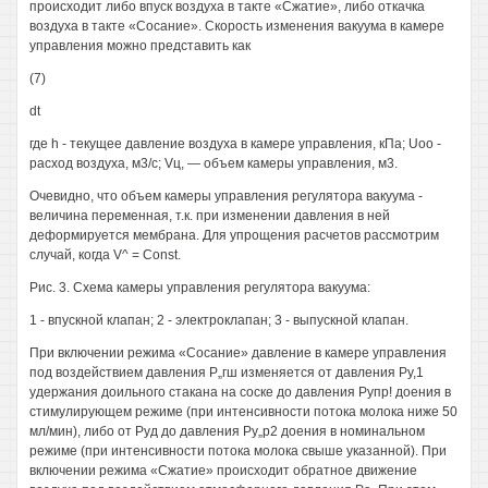
происходит либо впуск воздуха в такте «Сжатие», либо откачка
воздуха в такте «Сосание». Скорость изменения вакуума в камере
управления можно представить как
(7)
dt
где h - текущее давление воздуха в камере управления, кПа; Uoo -
расход воздуха, м3/с; Vц, — объем камеры управления, м3.
Очевидно, что объем камеры управления регулятора вакуума -
величина переменная, т.к. при изменении давления в ней
деформируется мембрана. Для упрощения расчетов рассмотрим
случай, когда V^ = Const.
Рис. 3. Схема камеры управления регулятора вакуума:
1 - впускной клапан; 2 - электроклапан; 3 - выпускной клапан.
При включении режима «Сосание» давление в камере управления
под воздействием давления Р„гш изменяется от давления Ру,1
удержания доильного стакана на соске до давления Рупр! доения в
стимулирующем режиме (при интенсивности потока молока ниже 50
мл/мин), либо от Руд до давления Ру„р2 доения в номинальном
режиме (при интенсивности потока молока свыше указанной). При
включении режима «Сжатие» происходит обратное движение