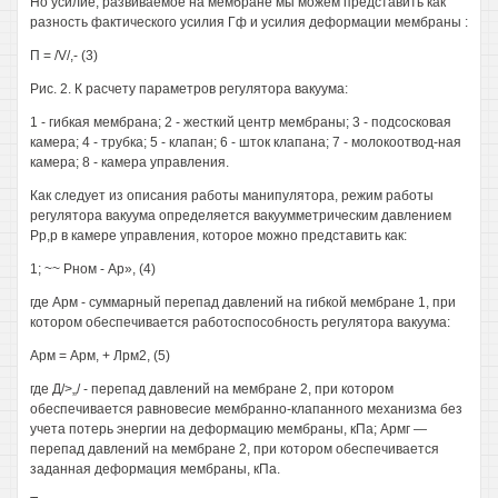
Но усилие, развиваемое на мембране мы можем представить как
разность фактического усилия Гф и усилия деформации мембраны :
П = /V/,- (3)
Рис. 2. К расчету параметров регулятора вакуума:
1 - гибкая мембрана; 2 - жесткий центр мембраны; 3 - подсосковая
камера; 4 - трубка; 5 - клапан; 6 - шток клапана; 7 - молокоотвод-ная
камера; 8 - камера управления.
Как следует из описания работы манипулятора, режим работы
регулятора вакуума определяется вакуумметрическим давлением
Рр,р в камере управления, которое можно представить как:
1; ~~ Рном - Ар», (4)
где Арм - суммарный перепад давлений на гибкой мембране 1, при
котором обеспечивается работоспособность регулятора вакуума:
Арм = Арм, + Лрм2, (5)
где Д/>„/ - перепад давлений на мембране 2, при котором
обеспечивается равновесие мембранно-клапанного механизма без
учета потерь энергии на деформацию мембраны, кПа; Армг —
перепад давлений на мембране 2, при котором обеспечивается
заданная деформация мембраны, кПа.