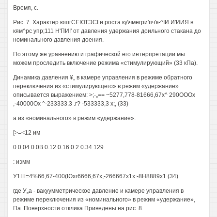
Время, с.
Рис. 7. Характер юшгСЕЮТЭСI и роста ку\чмегри'пч'к-^IИ И'ИИЯ в
кям^рс упр;111 Н'ПИ!' от давления удержания доильного стакана до
номинального давления доения.
По этому же уравнению и графической его интерпретации мы
можем проследить включение режима «стимулирующий» (33 кПа).
Динамика давления ¥„ в камере управления в режиме обратного
переключения из «стимулирующего» в режим «удержание»
описывается выражением: >;-„== ~5277,778-81666,67х^ 290ОООх
,-40000Ох ^-233333.3 .г? -533333,3 х;, (33)
а из «номинального» в режим «удержание»:
[>=<12 им
0 0.04 0.0В 0.12 0.16 0 2 0.34 129
: иэмм
У1Ш=4%66,67-400(Юхг6666,67х,-266667х1х:-8Н8889х1 (34)
где У„а - вакуумметрическое давление и камере управления в
режиме переключения из «номинального» в режим «удержание»,
Па. Поверхности отклика Приведены на рис. 8.