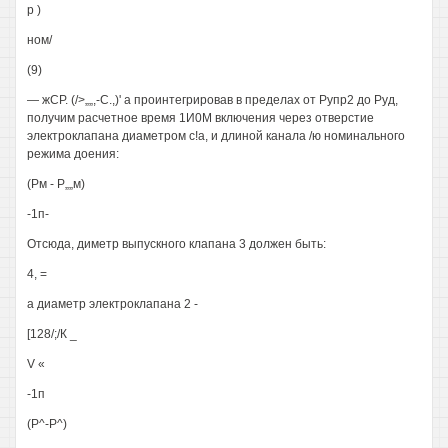
р )
ном/
(9)
— жСР. (/>„„,-С.,)' а проинтегрировав в пределах от Рупр2 до Руд,
получим расчетное время 1И0М включения через отверстие
электроклапана диаметром с!а, и длиной канала /ю номинального
режима доения:
(Рм - Р„„м)
-1п-
Отсюда, диметр выпускного клапана 3 должен быть:
4, =
а диаметр электроклапана 2 -
[128/;/К _
V «
-1п
(Р^-Р^)