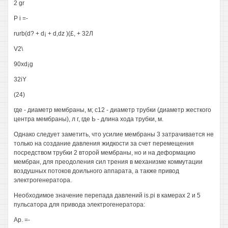
2 gr
P i =-
rurb(d? + d¡ + d,dz )(£, + 32Л
V2\
90xd¡g
32iY
(24)
где - диаметр мембраны, м; с12 - диаметр трубки (диаметр жесткого
центра мембраны), л г, где Ь - длина хода трубки, м.
Однако следует заметить, что усилие мембраны 3 затрачивается не
только на создание давления жидкости за счет перемещения
посредством трубки 2 второй мембраны, но и на деформацию
мембран, для преодоления сил трения в механизме коммутации
воздушных потоков доильного аппарата, а также привод
электрогенератора.
Необходимое значение перепада давлений is.pi в камерах 2 и 5
пульсатора для привода электрогенератора:
Ар. =-