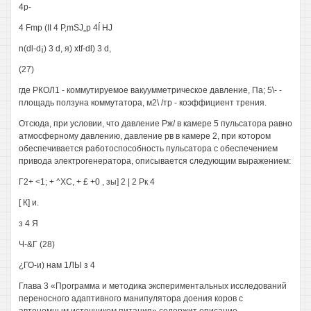
4р-
4 Fmp (II 4 P,mSJ„p 4Í HJ
n(dl-d¡) 3 d, я) xtf-dl) 3 d,
(27)
где РКОЛ1 - коммутируемое вакуумметрическое давление, Па; 5\- -
площадь ползуна коммутатора, м2\ /тр - коэффициент трения.
Отсюда, при условии, что давление Рж/ в камере 5 пульсатора равно
атмосферному давлению, давление рв в камере 2, при котором
обеспечивается работоспособность пульсатора с обеспечением
привода электрогенератора, описывается следующим выражением:
Г2+ <1; + ^ХС, + £ +0 , зы] 2 | 2 Рк 4
[ К] и.
з 4 Я
Ч-&Г (28)
¿ГО-и) нам 1ЛЫ з 4
Глава 3 «Программа и методика экспериментальных исследований
переносного адаптивного манипулятора доения коров с