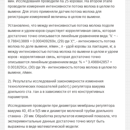
мин. Исследования проводили па 25 коровах. На втором этапе
проводили измерения интенсивности потока молока в целом по
вымени. Для этого применяли датчик потока молока для
регистрации измеряемой величины в целом по вымени.
Установлено, что между интенсивностью потока молока подоле
вымени и удоем коров существует коррелятивная связь, которая
достаточно точно описывается линейным уравнением вида: 'V. ~ -
0.788413889 + 0.000409269х, (29) где У,*, - интенсивность потока
молока по доле вымени, я/мин.; л - удой коровы за лактацию, кг, а
между интенсивностью потока молока по вымени в целом и удоем
коров - коррелятивная связь, которая достаточно точно
описывается линейным уравнением вида: % = " 3.498842857 +
0.0018291х, (30) где Ув - интенсивность потока молока в целом по
вымени, л/мин.
2). Результаты исследований закономерности изменения
технологических показателей работ),) регулятора вакуума
доильного ста .тан а в зависимости от его конструктивных
параметров.
Исследования проводили при диаметрах мембраны регулятора
вакуума 40, 45 и 5(5 мм и диаметре молочной трубки доильного
стакана - 20 мм. Обработка результатов измерений показала, что
экспериментальные данные достаточно точно могут быть
выражены в виде математической модели: