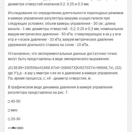
диаметре отверстий клапанов 0.2. 0.25 и 0.3 мм.
Исследования по определению длительности переходных режимов
в камере управления регулятора вакуума осуществляли при
следующих условиях: объем камеры управления - 30 см ; длина
канала - 1 мм; диаметры отверстий - 0,2; 0.25 и 0,3 мм; номинальное
вакуум метрическое давление - 50 кПа: стимулирующее в ак у у м м
етр и ч еское давление - 33 кПа; вакуум метрическое давление
удержания доильного стакана на соске - 10 кПа.
Установлено, что экспериментальные данные достаточно точно
могут быть представлены в виде эмпирического выражения:
¡6138,89+330556хг41666.67x4+1666б7Х]Хг837037х\+666б6,7х\, (32)
где У'у„р - в аку у мметри ч ее ко е давление в камере управления.
Па; время процесса, с; х4 - диаметр отверстия, м .
В графическом виде динамика давления в камере управления
регулятора представлена на рис. 7.
□ 40-50
□ мио
□ 20-30
»«■м вмо