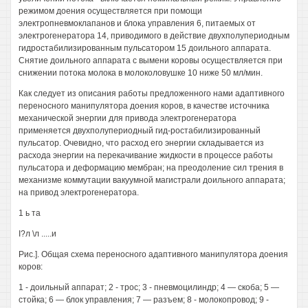
режимом доения осуществляется при помощи
электропневмоклапанов и блока управления 6, питаемых от
электрогенератора 14, приводимого в действие двухполупериодным
гидростабилизированным пульсатором 15 доильного аппарата.
Снятие доильного аппарата с вымени коровы осуществляется при
снижении потока молока в молоколовушке 10 ниже 50 мл/мин.
Как следует из описания работы предложенного нами адаптивного
переносного манипулятора доения коров, в качестве источника
механической энергии для привода электрогенератора
применяется двухполупериодный гид-ростабилизированный
пульсатор. Очевидно, что расход его энергии складывается из
расхода энергии на перекачивание жидкости в процессе работы
пульсатора и деформацию мембран; на преодоление сил трения в
механизме коммутации вакуумной магистрали доильного аппарата;
на привод электрогенератора.
1 ь та
I?л \л .....и
Рис.]. Общая схема переносного адаптивного манипулятора доения
коров:
1 - доильный аппарат; 2 - трос; 3 - пневмоцилиндр; 4 — скоба; 5 —
стойка; 6 — блок управления; 7 — разъем; 8 - молокопровод; 9 -