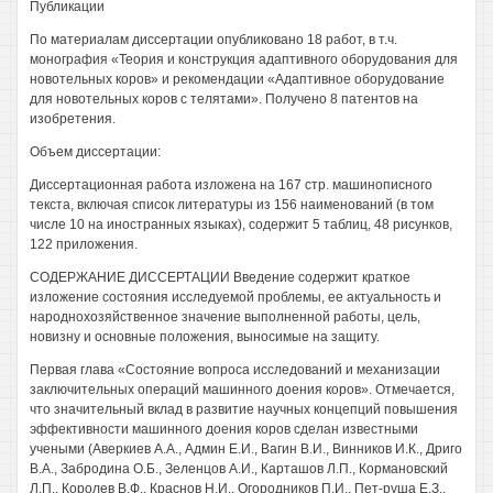
Публикации
По материалам диссертации опубликовано 18 работ, в т.ч.
монография «Теория и конструкция адаптивного оборудования для
новотельных коров» и рекомендации «Адаптивное оборудование
для новотельных коров с телятами». Получено 8 патентов на
изобретения.
Объем диссертации:
Диссертационная работа изложена на 167 стр. машинописного
текста, включая список литературы из 156 наименований (в том
числе 10 на иностранных языках), содержит 5 таблиц, 48 рисунков,
122 приложения.
СОДЕРЖАНИЕ ДИССЕРТАЦИИ Введение содержит краткое
изложение состояния исследуемой проблемы, ее актуальность и
народнохозяйственное значение выполненной работы, цель,
новизну и основные положения, выносимые на защиту.
Первая глава «Состояние вопроса исследований и механизации
заключительных операций машинного доения коров». Отмечается,
что значительный вклад в развитие научных концепций повышения
эффективности машинного доения коров сделан известными
учеными (Аверкиев A.A., Админ Е.И., Вагин В.И., Винников И.К., Дриго
В.А., Забродина О.Б., Зеленцов А.И., Карташов Л.П., Кормановский
Л.П., Королев В.Ф., Краснов Н.И., Огородников П.И., Пет-руша Е.З.,