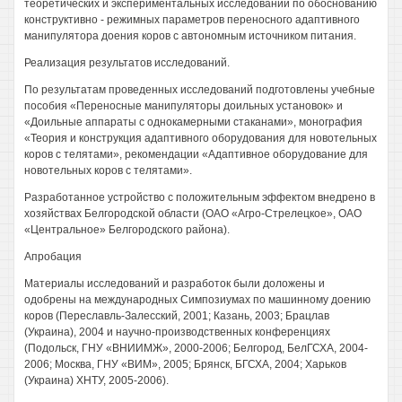
теоретических и экспериментальных исследований по обоснованию
конструктивно - режимных параметров переносного адаптивного
манипулятора доения коров с автономным источником питания.
Реализация результатов исследований.
По результатам проведенных исследований подготовлены учебные
пособия «Переносные манипуляторы доильных установок» и
«Доильные аппараты с однокамерными стаканами», монография
«Теория и конструкция адаптивного оборудования для новотельных
коров с телятами», рекомендации «Адаптивное оборудование для
новотельных коров с телятами».
Разработанное устройство с положительным эффектом внедрено в
хозяйствах Белгородской области (ОАО «Агро-Стрелецкое», ОАО
«Центральное» Белгородского района).
Апробация
Материалы исследований и разработок были доложены и
одобрены на международных Симпозиумах по машинному доению
коров (Переславль-Залесский, 2001; Казань, 2003; Брацлав
(Украина), 2004 и научно-производственных конференциях
(Подольск, ГНУ «ВНИИМЖ», 2000-2006; Белгород, БелГСХА, 2004-
2006; Москва, ГНУ «ВИМ», 2005; Брянск, БГСХА, 2004; Харьков
(Украина) ХНТУ, 2005-2006).