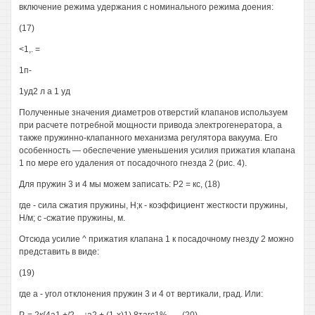
включение режима удержания с номинального режима доения:
(17)
<1,. =
1п-
1уд2 л а 1 уд
Полученные значения диаметров отверстий клапанов используем
при расчете потребной мощности привода электрогенератора, а
также пружинно-клапанного механизма регулятора вакуума. Его
особенность — обеспечение уменьшения усилия прижатия клапана
1 по мере его удаления от посадочного гнезда 2 (рис. 4).
Для пружин 3 и 4 мы можем записать: Р2 = кс, (18)
где - сила сжатия пружины, Н;к - коэффициент жесткости пружины,
Н/м; с -сжатие пружины, м.
Отсюда усилие ^ прижатия клапана 1 к посадочному гнезду 2 можно
представить в виде:
(19)
где а - угол отклонения пружин 3 и 4 от вертикали, град. Или: