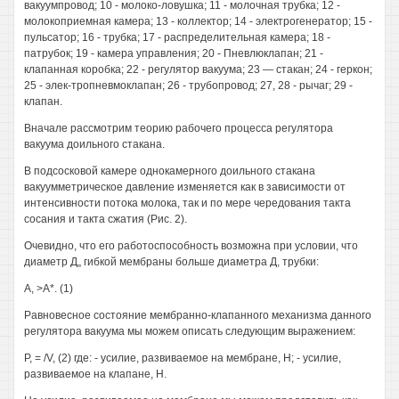
вакуумпровод; 10 - молоко-ловушка; 11 - молочная трубка; 12 -
молокоприемная камера; 13 - коллектор; 14 - электрогенератор; 15 -
пульсатор; 16 - трубка; 17 - распределительная камера; 18 -
патрубок; 19 - камера управления; 20 - Пневлюклапан; 21 -
клапанная коробка; 22 - регулятор вакуума; 23 — стакан; 24 - геркон;
25 - элек-тропневмоклапан; 26 - трубопровод; 27, 28 - рычаг; 29 -
клапан.
Вначале рассмотрим теорию рабочего процесса регулятора
вакуума доильного стакана.
В подсосковой камере однокамерного доильного стакана
вакуумметрическое давление изменяется как в зависимости от
интенсивности потока молока, так и по мере чередования такта
сосания и такта сжатия (Рис. 2).
Очевидно, что его работоспособность возможна при условии, что
диаметр Д„ гибкой мембраны больше диаметра Д, трубки:
А, >А*. (1)
Равновесное состояние мембранно-клапанного механизма данного
регулятора вакуума мы можем описать следующим выражением:
Р, = /V, (2) где: - усилие, развиваемое на мембране, Н; - усилие,
развиваемое на клапане, Н.