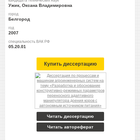
кандидата технических наук
Ужик, Оксана Владимировна
город
Белгород
год
2007
специальность ВАК РФ
05.20.01
Купить диссертацию
Читать диссертацию
Читать автореферат