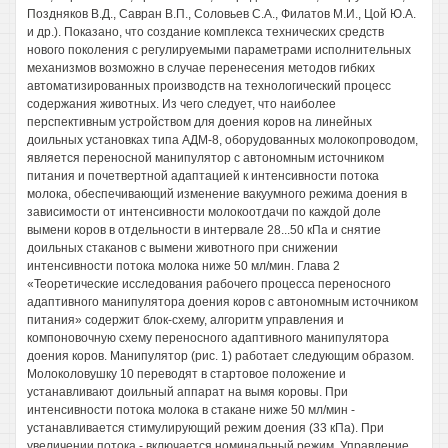
Поздняков В.Д., Савран В.П., Соловьев С.А., Филатов М.И., Цой Ю.А.
и др.). Показано, что создание комплекса технических средств
нового поколения с регулируемыми параметрами исполнительных
механизмов возможно в случае перенесения методов гибких
автоматизированных производств на технологический процесс
содержания животных. Из чего следует, что наиболее
перспективным устройством для доения коров на линейных
доильных установках типа АДМ-8, оборудованных молокопроводом,
является переносной манипулятор с автономным источником
питания и почетвертной адаптацией к интенсивности потока
молока, обеспечивающий изменение вакуумного режима доения в
зависимости от интенсивности молокоотдачи по каждой доле
вымени коров в отдельности в интервале 28...50 кПа и снятие
доильных стаканов с вымени животного при снижении
интенсивности потока молока ниже 50 мл/мин. Глава 2
«Теоретические исследования рабочего процесса переносного
адаптивного манипулятора доения коров с автономным источником
питания» содержит блок-схему, алгоритм управления и
компоновочную схему переносного адаптивного манипулятора
доения коров. Манипулятор (рис. 1) работает следующим образом.
Молоколовушку 10 переводят в стартовое положение и
устанавливают доильный аппарат на вымя коровы. При
интенсивности потока молока в стакане ниже 50 мл/мин -
устанавливается стимулирующий режим доения (33 кПа). При
увеличении потока - включается номинальный режим. Управление