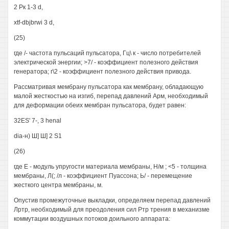
2 Рк 1-3 d,
xtf-dbjbrwi 3 d,
(25)
где /- частота пульсаций пульсатора, Гц\ к - число потребителей
электрической энергии; >7/ - коэффициент полезного действия
генератора; г\2 - коэффициент полезного действия привода.
Рассматривая мембрану пульсатора как мембрану, обладающую
малой жесткостью на изгиб, перепад давлений Арм, необходимый
для деформации обеих мембран пульсатора, будет равен:
32ES' 7-, 3 henal
dia-н) Ш] Ш] 2 S1
(26)
где Е - модуль упругости материала мембраны, Н/м ; <5 - толщина
мембраны, Л(; /л - коэффициент Пуассона; Ь/ - перемещение
жесткого центра мембраны, м.
Опустив промежуточные выкладки, определяем перепад давлений
Лртр, необходимый для преодоления сил Ртр трения в механизме
коммутации воздушных потоков доильного аппарата: