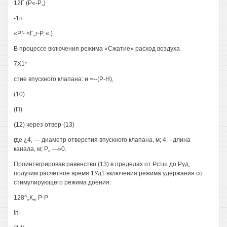
12Г (Р«-Р„)
-1п
«Р.'- <Г„г-Р. «.)
В процессе включения режима «Сжатие» расход воздуха
7X1*
стие впускного клапана: и =--(Р-Н),
(10)
(П)
(12) через отвер-(13)
где ¿4, — диаметр отверстия впускного клапана, м; 4, - длина
канала, м; Р„ —»0.
Проинтегрировав равенство (13) в пределах от Рстш до Руд,
получим расчетное время 1Уд1 включения режима удержания со
стимулирующего режима доения:
128^„К„, Р-Р
!п-