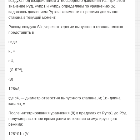
воздуха под воздействием атмосферного давления Ра. При этом
значение Руд, Рупр1 и Рупр2 определяем по уравнению (6),
задаваясь давлением Рд в зависимости от режима доильного
стакана в текущий момент.
Расход воздуха £/«, через отверстие выпускного клапана можно
представить в
виде:
и„ =
яЦ
-(Л-Л™),
(8)
128/х/,
где с4, — диаметр отверстия выпускного клапана, м; 1к - длина
канала, м.
После интегрирования уравнения (8) в пределах от Рупр1 до РУд,
получим расчетное время ¡спим включения стимулирующего
режима:
128^Л1п (V