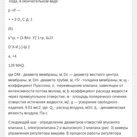
Тогда, в окончательном виде:
р =Р —
+ + 3 D„ С Д. J
(6)
ь^ш; + (3-ft/ro. У}' 1+р, IaJJ
D'Jl-И,) [-Ш 2
а, +4
128 MAQ.
где DM - диаметр мембраны, м; Dc — диаметр жесткого центра
мембраны, м; Dm -диаметр трубки, м; <5/ - толщина мембраны, м; щ -
коэффициент Пуассона; о, -перемещение клапана, зависящее от
интенсивности потока молока, м; fj- коэффициент расхода жидкости
через прямоугольное отверстие; w - площадь поперечного сечения
отверстия истечения жидкости, м2; g — ускорение свободного
падения, 9.81 м/с2; где: Q„ - расход воздуха, м3/с; [i„ - динамическая
вязкость воздуха, Па с.
Следующий шаг - определение диаметров отверстий впускного
клапана 1, электроклапана 2 и выпускного 3 клапана (рис. 3) камеры
управления регулятора вакуума. В процессе работы регулятора