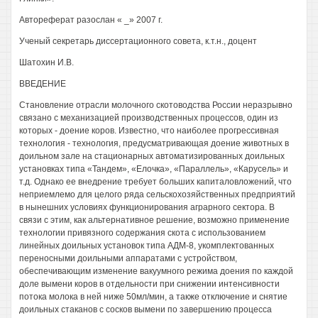
Автореферат разослан « _» 2007 г.
Ученый секретарь диссертационного совета, к.т.н., доцент
Шатохин И.В.
ВВЕДЕНИЕ
Становление отрасли молочного скотоводства России неразрывно
связано с механизацией производственных процессов, один из
которых - доение коров. Известно, что наиболее прогрессивная
технология - технология, предусматривающая доение животных в
доильном зале на стационарных автоматизированных доильных
установках типа «Тандем», «Елочка», «Параллель», «Карусель» и
т.д. Однако ее внедрение требует больших капиталовложений, что
неприемлемо для целого ряда сельскохозяйственных предприятий
в нынешних условиях функционирования аграрного сектора. В
связи с этим, как альтернативное решение, возможно применение
технологии привязного содержания скота с использованием
линейных доильных установок типа АДМ-8, укомплектованных
переносными доильными аппаратами с устройством,
обеспечивающим изменение вакуумного режима доения по каждой
доле вымени коров в отдельности при снижении интенсивности
потока молока в ней ниже 50мл/мин, а также отключение и снятие
доильных стаканов с сосков вымени по завершению процесса