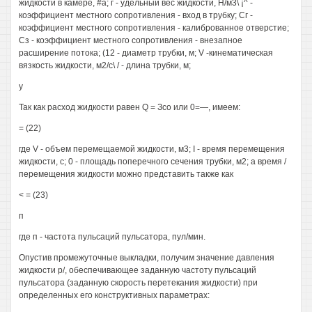
жидкости в камере, #а; г - удельный вес жидкости, Н/м3\ ¡^ -
коэффициент местного сопротивления - вход в трубку; Сг -
коэффициент местного сопротивления - калиброванное отверстие;
Сз - коэффициент местного сопротивления - внезапное
расширение потока; (12 - диаметр трубки, м; V -кинематическая
вязкость жидкости, м2/с\ / - длина трубки, м;
у
Так как расход жидкости равен Q = Зco или 0=—, имеем:
= (22)
где V - объем перемещаемой жидкости, м3; I - время перемещения
жидкости, с; 0 - площадь поперечного сечения трубки, м2; а время /
перемещения жидкости можно представить также как
< = (23)
п
где п - частота пульсаций пульсатора, пул/мин.
Опустив промежуточные выкладки, получим значение давления
жидкости р/, обеспечивающее заданную частоту пульсаций
пульсатора (заданную скорость перетекания жидкости) при
определенных его конструктивных параметрах: