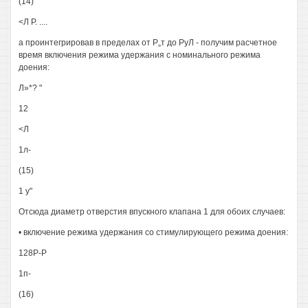
(14)
<Л Р. ....
а проинтегрировав в пределах от Р„т до РуЛ - получим расчетное
время включения режима удержания с номинального режима
доения:
Л»*? "
12
<Л
1л-
(15)
1 у"
Отсюда диаметр отверстия впускного клапана 1 для обоих случаев:
• включение режима удержания со стимулирующего режима доения:
128Р-Р
1п-
(16)