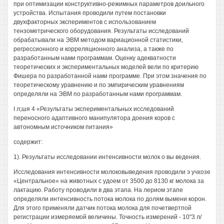
при оптимизации конструктивно-режимных параметров доильного
устройства. Испытания проводили путем постановки
двухфакторных экспериментов с использованием
тензометрического оборудования. Результаты исследований
обрабатывали на ЭВМ методом вариационной статистики,
регрессионного и корреляционного анализа, а также по
разработанным нами программам. Оценку адекватности
теоретических и экспериментальных моделей вели по критерию
Фишера по разработанной нами программе. При этом значения по
теоретическому уравнению и по эмпирическим уравнениям
определяли на ЭВМ по разработанным нами программам.
I л;шя 4 «Результаты экспериментальных исследований
переносного адаптивного манипулятора доения коров с
автономным источником питания»
содержит:
1). Результаты исследовании интенсивности молок о вы ведения.
Исследования интенсивности молоковыведения проводили э учхозе
«Центральное» на животных с удоем от 3500 до 8130 кг молока за
лактацию. Работу проводили в два этапа. На лериом этапе
определяли интенсивность потока молока по долям вымени корон.
Для этого применяли датчик потока молока для почетвертпой
регистрации измеряемой величины. Точность измерений - 10"3 л/