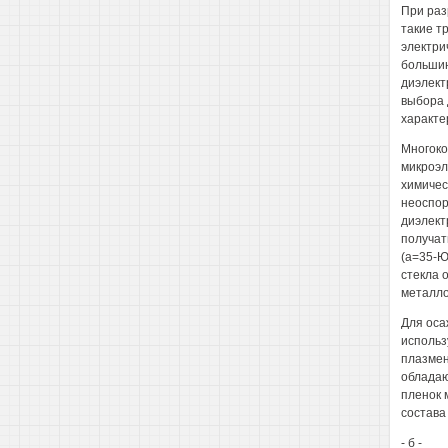
При раз
такие т
электри
большин
диэлект
выбора 
характе
Многоко
микроэл
химичес
неоспор
диэлектр
получат
(а=35-Ю
стекла 
металло
Для оса
использ
плазмен
обладаю
пленок 
состава
- б -