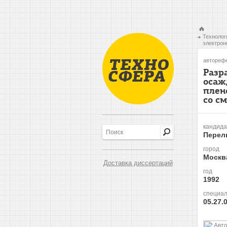
Технолог
электрон
авторефе
Разр
осаж
плен
со с
кандида
Перел
город
Москв
Доставка диссертаций
год
1992
специал
05.27.