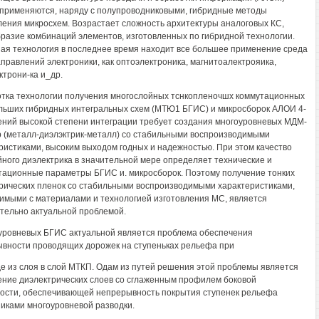
применяются, наряду с полупроводниковыми, гибридные методы
ления микросхем. Возрастает сложность архитектуры аналоговых КС,
разие комбинаций элементов, изготовленных по гибридной технологии.
ая технология в последнее время находит все большее применение среда
аправлений электроники, как оптоэлектроника, магнитоалектрояика,
ктрони-ка и_др.
тка технологии получения многослойных тснкопленочшх коммутационных
льших гибридных интегральных схем (МТЮ1 БГИС) и микросборок АЛОИ 4-
ений высокой степени интеграции требует создания многоуровневых МДМ-
р (металл-диэлэктрик-металл) со стабильными воспроизводимыми
ристиками, высоким выходом годных и надежностью. При этом качество
ного диэлектрика в значительной мере определяет технические и
тационные параметры БГИС и. микросборок. Поэтому получение тонких
рических пленок со стабильными воспроизводимыми характеристиками,
имыми с материалами и технологией изготовления МС, является
тельно актуальной проблемой.
уровневых БГИС актуальной является проблема обеспечения
вности проводящих дорожек на ступеньках рельефа при
е из слоя в слой МТКП. Одам из путей решения этой проблемы является
ние диэлектрических слоев со сглаженным профилем боковой
ости, обеспечивающей непрерывность покрытия ступенек рельефа
иками многоуровневой разводки.