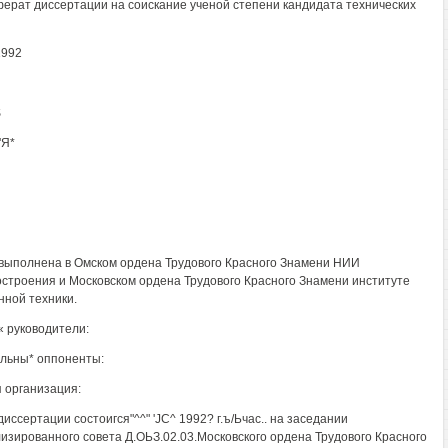
ерат диссертации на соискание ученой степени кандидата технических
1992
$
'Я*
выполнена в Омском ордена Трудового Красного Знамени НИИ
строения и Московском ордена Трудового Красного Знамени институте
нной техники.
 руководители:
льны* оппоненты:
 организация:
иссертации состоигся"^^" 'JC^ 1992? г.ъ/Ьчас.. на заседании
изированного совета Д.ОЬЗ.02.03.Московского ордена Трудового Красного