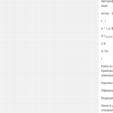
Автореф
наук
ыссш - 
г. , \
(г ^ ! ¡¡г 
Л /-¿¿¿¿
2.9
/1 О»
г
Работа 
приборо
электро
Научны«
Официа
Бедуцая
Занята д
специал