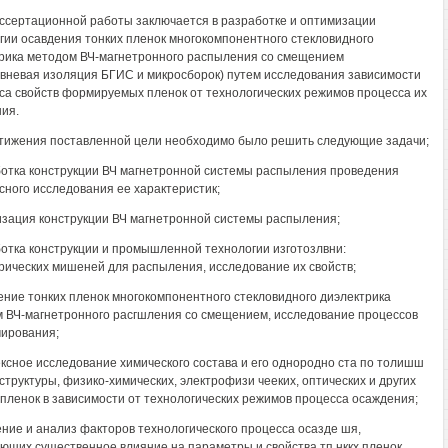
ссертационной работы заключается в разработке и оптимизации
гии осавдения тонких пленок многокомпонентного стекловидного
рика методом ВЧ-магнетронного распыления со смещением
вневая изоляция БГИС и микросборок) путем исследования зависимости
са свойств формируемых пленок от технологических режимов процесса их
ия.
тижения поставленной цели необходимо было решить следующие задачи;
ботка конструкции ВЧ магнетронной системы распыления проведения
сного исследования ее характеристик;
изация конструкции ВЧ магнетронной системы распыления;
ботка конструкции и промышленной технологии изготозлвни:
рических мишеней для распыления, исследование их свойств;
чение тонких пленок многокомпонентного стекловидного диэлектрика
 ВЧ-магнетронного расгшления со смещением, исследование процессов
ирования;
ексное исследование химического состава и его однородно ста по толишш
 структуры, физико-химических, электрофизи чееких, оптических и других
 пленок в зависимости от технологических режимов процесса осаждения;
ение и анализ факторов технологического процесса осазде шя,
ющих существенное влияние на параметры и свойства тп нккх пленок