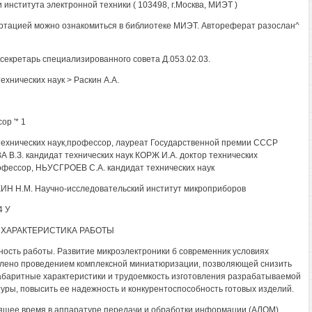
 института электронной техники ( 103498, г.Москва, МИЭТ )
ртацией можно ознакомиться в библиотеке МИЭТ. Автореферат разослан^
секретарь специализированного совета Д.053.02.03.
ехнических наук > Раскин A.A.
ор '* 1
технических наук,профессор, лауреат Государственной премии СССР
 В.З. кандидат технических наук КОРЖ И.А. доктор технических
офессор, НЬУСГРОЕВ С.А. кандидат технических наук
Н Н.М. Научно-исследовательский институт микроприборов
4 У
ХАРАКТЕРИСТИКА РАБОТЫ
ность работы. Развитие микроэлектроники б современник условиях
лено проведением комплексной миниатюризации, позволяющей снизить
абаритные характеристики и трудоемкость изготовления разрабатываемой
уры, повысить ее надежность и конкурентоспособность готовых изделий.
ящее время в аппаратуре передачи и обработки информации (АЛОМ)