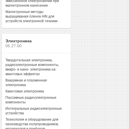
эмиссионной спектроскопии при
магнетронном нанесении
Магнетронные методы
выращивания пленок AIN для
устройств электронной техники
Электроника
05.27.00
Твердотельная электроника,
радиоэлектронные компоненты,
микро- и нано- электроника на
квантовых эффектах
Вакуумная и плазменная
электроника
Квантовая электроника
Пассивные радиоэлектронные
компоненты
Интегральные радиоэлектронные
устройства
Технология и оборудование для
производства полупроводников,
материалов и приборов