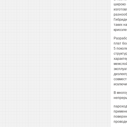
широко 
изготов
разнооб
Гибридн
таких н
криоэле
Разрабо
плат бо
5 покол
структу
характе
межслой
эксплуа
диэлект
совмест
исключи
В много
непреры
пароход
примене
поверхн
проводн