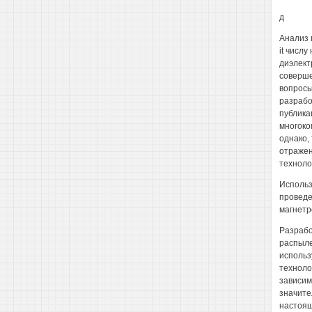
д
Анализ 
it числ
диэлект
соверше
вопросы
разрабо
публика
многоко
однако,
отражен
техноло
Использ
проведе
магнетр
Разрабо
распыле
использ
техноло
зависим
значите
настоящ