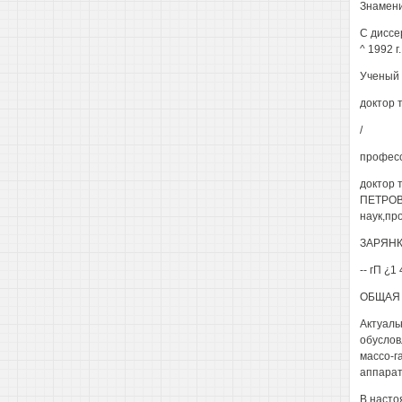
Знамени
С диссе
^ 1992 г.
Ученый 
доктор т
/
професс
доктор 
ПЕТРОВА
наук,пр
ЗАРЯНКИ
-- гП ¿1 
ОБЩАЯ 
Актуаль
обуслов
массо-г
аппарат
В насто