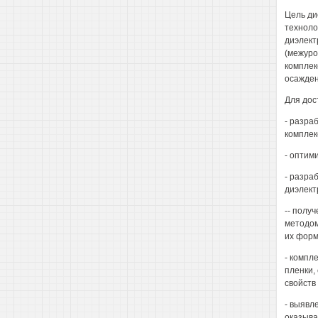
Цель ди
техноло
диэлект
(межуро
комплек
осажден
Для дос
- разра
комплек
- оптим
- разра
диэлект
-- полу
методом
их форм
- компл
пленки,
свойств
- выявл
оказыва