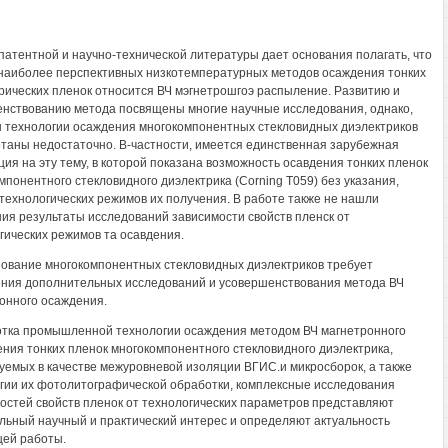
патентной и научно-технической литературы дает основания полагать, что
у наиболее перспективных низкотемпературных методов осаждения тонких
рических пленок относится ВЧ мэгнетрошгоэ распыление. Развитию и
нствованию метода посвящены многие научные исследования, однако,
 технологии осаждения многокомпонентных стекловидных диэлектриков
таны недостаточно. В-частности, имеется единственная зарубежная
ция на эту тему, в которой показана возможность осавдения тонких пленок
мпонентного стекловидного диэлектрика (Corning Т059) без указания,
 технологических режимов их получения. В работе также не нашли
ия результаты исследований зависимости свойств пленск от
гических режимов та осавдения.
ование многокомпонентных стекловидных диэлектриков требует
ния дополнительных исследований и усовершенствования метода ВЧ
онного осаждения.
тка промышленной технологии осаждения методом ВЧ магнетронного
ния тонких пленок многокомпонентного стекловидного диэлектрика,
уемых в качестве межуровневой изоляции ВГИС.и микросборок, а также
гии их фотолитографической обработки, комплексные исследования
остей свойств пленок от технологических параметров представляют
льный научный и практический интерес и определяют актуальность
ей работы.