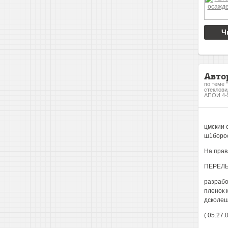
Ч
Авто
по теме 
стеклови
АПОИ 4-5
цмскии 
ш1боро
На прав
ПЕРЕЛЫ
разрабо
пленок 
дсколе
( 05.27