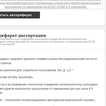
итать автореферат
реферат диссертации
"Разработка и исследование технологии осаждения многокомпонентных
дных пленок методом Вч-магнетронного распыления со смещением для БГИС
 поколений"
ордена трудового красного знамкни ыаучно-йсследовагвльский институт
строенш
ах рукописи Для служебного пользования Экз. Д ^¿Х' ^
ГМН ИГОРЬ ЗАХАРОВ«
тка и исследование технологии осаждения шогжсшонентнщ сшлошдшх
методом вч-шжгронного распыления со смещением для ешс апси 4-5
шй
.06, - технология полупроводников и материалов влектронной техники )