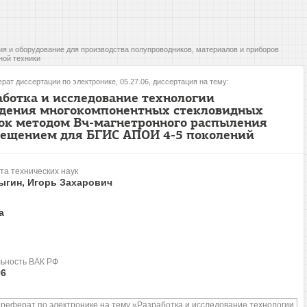
ия и оборудование для производства полупроводников, материалов и приборов
ной техники
рат диссертации по электронике, 05.27.06, диссертация на тему:
аботка и исследование технологии
дения многокомпонентных стекловидных
ок методом Вч-магнетронного распыления
мещением для БГИС АПОИ 4-5 поколений
та технических наук
ыгин, Игорь Захарович
а
ьность ВАК РФ
06