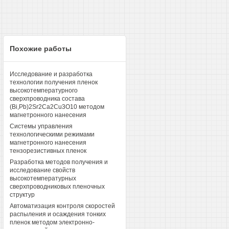
Похожие работы
Исследование и разработка
технологии получения пленок
высокотемпературного
сверхпроводника состава
(Bi,Pb)2Sr2Ca2Cu3O10 методом
магнетронного нанесения
Системы управления
технологическими режимами
магнетронного нанесения
тензорезистивных пленок
Разработка методов получения и
исследование свойств
высокотемпературных
сверхпроводниковых пленочных
структур
Автоматизация контроля скоростей
распыления и осаждения тонких
пленок методом электронно-