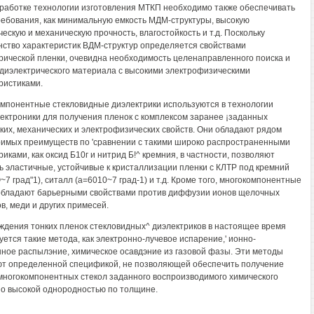
работке технологии изготовления МТКП необходимо также обеспечивать
ребования, как минимальную емкость МДМ-структуры, высокую
ческую и механическую прочность, влагостойкость и т.д. Поскольку
ство характеристик ВДМ-структур определяется свойствами
рической пленки, очевидна необходимость целенаправленного поиска и
диэлектрического материала с высокими электрофизическими
ристиками.
мпонентные стекловидные диэлектрики используются в технологии
ектроники для получения пленок с комплексом заранее ¡заданных
ких, механических и электрофизических свойств. Они обладают рядом
имых преимуществ по 'сравнении с такими широко распространенными
иками, как оксид Б10г и нитрид Б!^ кремния, в частности, позволяют
ь эластичные, устойчивые к кристаллизации пленки с КЛТР под кремний
~7 град"1), ситалл (а=6010~7 град-1) и т.д. Кроме того, многокомпонентные
обладают барьерными свойствами против диффузии ионов щелочных
в, меди и других примесей.
ждения тонких пленок стекловидных^ диэлектриков в настоящее время
уется такие метода, как электронно-лучевое испарение,' ионно-
ное распылэние, химическое осавдэние из газовой фазы. Эти методы
т определенной спецификой, не позволяющей обеспечить получение
многокомпонентных стекол заданного воспроизводимого химического
 о высокой однородностью по толщине.