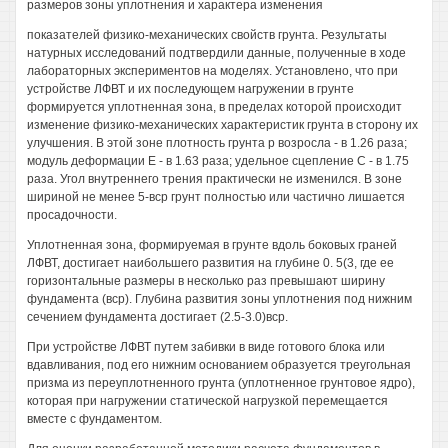
размеров зоны уплотнения и характера изменения
показателей физико-механических свойств грунта. Результаты
натурных исследований подтвердили данные, полученные в ходе
лабораторных экспериментов на моделях. Установлено, что при
устройстве ЛФВТ и их последующем нагружении в грунте
формируется уплотненная зона, в пределах которой происходит
изменение физико-механических характеристик грунта в сторону их
улучшения. В этой зоне плотность грунта р возросла - в 1.26 раза;
модуль деформации Е - в 1.63 раза; удельное сцепление С - в 1.75
раза. Угол внутреннего трения практически не изменился. В зоне
шириной не менее 5-вср грунт полностью или частично лишается
просадочности.
Уплотненная зона, формируемая в грунте вдоль боковых граней
ЛФВТ, достигает наибольшего развития на глубине 0. 5(3, где ее
горизонтальные размеры в несколько раз превышают ширину
фундамента (вср). Глубина развития зоны уплотнения под нижним
сечением фундамента достигает (2.5-3.0)вср.
При устройстве ЛФВТ путем забивки в виде готового блока или
вдавливания, под его нижним основанием образуется треугольная
призма из переуплотненного грунта (уплотненное грунтовое ядро),
которая при нагружении статической нагрузкой перемещается
вместе с фундаментом.