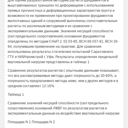
Для оценки разработанной методики расчета фундаментов в
выштампованных траншеях по деформациям с использованием
прямых прочностных и деформационных характеристик грунта и
возможности ее применения при проектировании фундаментов
малоэтажных зданий и сооружений выполнены сопоставительные
расчеты по различным методикам и их сравнение с
экспериментальными данными. Значения несущей способности
(сил предельного сопротивления) основания фундаментов
определены по методам СНиП 2. 02.03-85, ВСН 66 037-81, ВСН 26-
84, получившим применение на практике. Для сравнения
использованы результаты статических испытаний Саратовского
ГТУ и НИИпромстрой г. Уфа. Результаты определения предельной
вертикальной нагрузки представлены в таблице 1.
Сравнение результатов расчетов с опытными данными показывает,
что все рассматриваемые методы дают погрешность до 30-60%, а
погрешность предлагаемого метода ниже, чем у других методов и в
среднем составляет 12-16%.
Таблица 1
Сравнение значений несущей способности (сил предельного
сопротивления) оснований ЛФВТ по результатам расчетов и
экспериментальным данным на воздействие вертикальной нагрузки
Площадка N 1 Площадка N 2