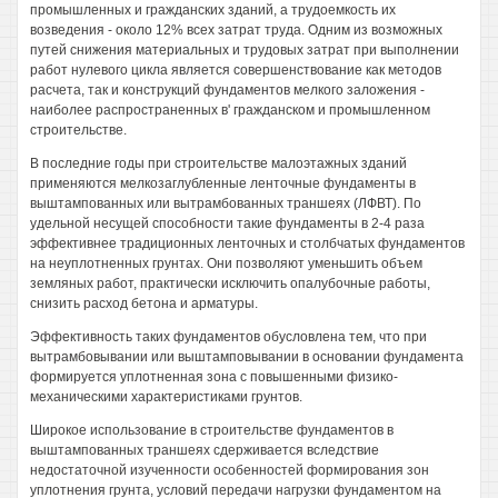
промышленных и гражданских зданий, а трудоемкость их
возведения - около 12% всех затрат труда. Одним из возможных
путей снижения материальных и трудовых затрат при выполнении
работ нулевого цикла является совершенствование как методов
расчета, так и конструкций фундаментов мелкого заложения -
наиболее распространенных в' гражданском и промышленном
строительстве.
В последние годы при строительстве малоэтажных зданий
применяются мелкозаглубленные ленточные фундаменты в
выштампованных или вытрамбованных траншеях (ЛФВТ). По
удельной несущей способности такие фундаменты в 2-4 раза
эффективнее традиционных ленточных и столбчатых фундаментов
на неуплотненных грунтах. Они позволяют уменьшить объем
земляных работ, практически исключить опалубочные работы,
снизить расход бетона и арматуры.
Эффективность таких фундаментов обусловлена тем, что при
вытрамбовывании или выштамповывании в основании фундамента
формируется уплотненная зона с повышенными физико-
механическими характеристиками грунтов.
Широкое использование в строительстве фундаментов в
выштампованных траншеях сдерживается вследствие
недостаточной изученности особенностей формирования зон
уплотнения грунта, условий передачи нагрузки фундаментом на