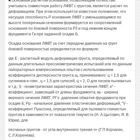
■ Основным расчетом оснований, позволяющим полностью
учитывать совместную работу ЛФВТ с грунтом, является расчет по
деформациям. При этом используется известное положение, что
несущая способность Р основания ЛФВТ с уменьшающимся по
высоте поперечным сечением формируется из сопротивлений
основания по боковой поверхности Р3 и под нижним концом
фундамента Гв при заданной осадке Б.
Осадка основания ЛФВТ за счет передачи давления на грунт
боковой поверхностью определяется по формуле:
где Е - расчетный модуль деформации грунта, определяемый по
данным длительных прессиометрических испытаний или по данным
лабораторных компрессионных опытов с использованием
коэффициента дисперсности грунта щ, принимаемого: ц = 1,0 для
суглинков и глин , ц = 1,5 для супесей, ц = 2, О для песков пылеватых
и т.д.; § - геометрическая характеристика сечения ЛФВТ; к^ -
коэффициент, зависящий от длины фундамента; вь - ширина
верхнего сечения ЛФВТ; РГз- давление обжатия фундамента при
осадке Б; Рр - начальное давление пластических деформаций; "V -
коэффициент Пуассона, определяемый для пылевато-глинистых
грунтов в зависимости от показателя текучести (Н. А.Цытович, Я. В.
Юрик), для
песчаных грунтов - от угла внутреннего трения ч> (Г.П.Корчагин,
С.Л.Коренева).