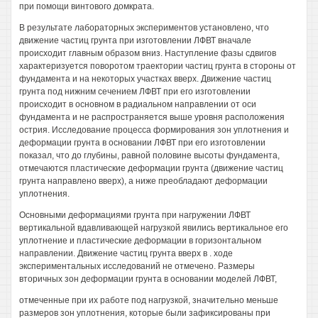
при помощи винтового домкрата.
В результате лабораторных экспериментов установлено, что
движение частиц грунта при изготовлении ЛФВТ вначале
происходит главным образом вниз. Наступление фазы сдвигов
характеризуется поворотом траектории частиц грунта в стороны от
фундамента и на некоторых участках вверх. Движение частиц
грунта под нижним сечением ЛФВТ при его изготовлении
происходит в основном в радиальном направлении от оси
фундамента и не распространяется выше уровня расположения
острия. Исследование процесса формирования зон уплотнения и
деформации грунта в основании ЛФВТ при его изготовлении
показал, что до глубины, равной половине высоты фундамента,
отмечаются пластические деформации грунта (движение частиц
грунта направлено вверх), а ниже преобладают деформации
уплотнения.
Основными деформациями грунта при нагружении ЛФВТ
вертикальной вдавливающей нагрузкой явились вертикальное его
уплотнение и пластические деформации в горизонтальном
направлении. Движение частиц грунта вверх в . ходе
экспериментальных исследований не отмечено. Размеры
вторичных зон деформации грунта в основании моделей ЛФВТ,
отмеченные при их работе под нагрузкой, значительно меньше
размеров зон уплотнения, которые были зафиксированы при