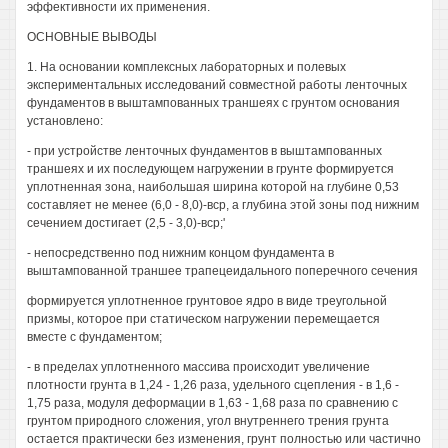
эффективности их применения.
ОСНОВНЫЕ ВЫВОДЫ
1. На основании комплексных лабораторных и полевых
экспериментальных исследований совместной работы ленточных
фундаментов в выштампованных траншеях с грунтом основания
установлено:
- при устройстве ленточных фундаментов в выштампованных
траншеях и их последующем нагружении в грунте формируется
уплотненная зона, наибольшая ширина которой на глубине 0,53
составляет не менее (6,0 - 8,0)-вср, а глубина этой зоны под нижним
сечением достигает (2,5 - 3,0)-вср;'
- непосредственно под нижним концом фундамента в
выштампованной траншее трапецеидального поперечного сечения
формируется уплотненное грунтовое ядро в виде треугольной
призмы, которое при статическом нагружении перемещается
вместе с фундаментом;
- в пределах уплотненного массива происходит увеличение
плотности грунта в 1,24 - 1,26 раза, удельного сцепления - в 1,6 -
1,75 раза, модуля деформации в 1,63 - 1,68 раза по сравнению с
грунтом природного сложения, угол внутреннего трения грунта
остается практически без изменения, грунт полностью или частично