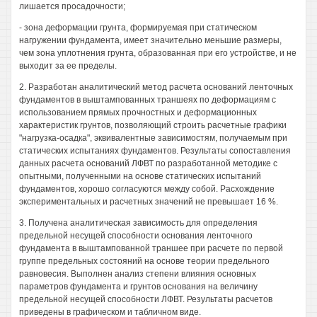
лишается просадочности;
- зона деформации грунта, формируемая при статическом
нагружении фундамента, имеет значительно меньшие размеры,
чем зона уплотнения грунта, образованная при его устройстве, и не
выходит за ее пределы.
2. Разработан аналитический метод расчета оснований ленточных
фундаментов в выштампованных траншеях по деформациям с
использованием прямых прочностных и деформационных
характеристик грунтов, позволяющий строить расчетные графики
"нагрузка-осадка", эквивалентные зависимостям, получаемым при
статических испытаниях фундаментов. Результаты сопоставления
данных расчета оснований ЛФВТ по разработанной методике с
опытными, полученными на основе статических испытаний
фундаментов, хорошо согласуются между собой. Расхождение
экспериментальных и расчетных значений не превышает 16 %.
3. Получена аналитическая зависимость для определения
предельной несущей способности основания ленточного
фундамента в выштампованной траншее при расчете по первой
группе предельных состояний на основе теории предельного
равновесия. Выполнен анализ степени влияния основных
параметров фундамента и грунтов основания на величину
предельной несущей способности ЛФВТ. Результаты расчетов
приведены в графическом и табличном виде.