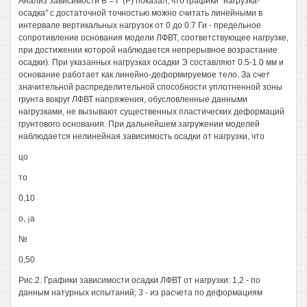
Анализ зависимости Б = Г (Р) показал, что графики "нагрузка-
осадка" с достаточной точностью можно считать линейными в
интервале вертикальных нагрузок от 0 до 0.7 Ги - предельное
сопротивление основания модели ЛФВТ, соответствующее нагрузке,
при достижении которой наблюдается непрерывное возрастание
осадки). При указанных нагрузках осадки Э составляют 0.5-1.0 мм и
основание работает как линейно-деформируемое тело. За счет
значительной распределительной способности уплотненной зоны
грунта вокруг ЛФВТ напряжения, обусловленные данными
нагрузками, не вызывают существенных пластических деформаций
грунтового основания. При дальнейшем загружении моделей
наблюдается нелинейная зависимость осадки от нагрузки, что
цо
то
0,10
о, ¡а
№
0,50
Рис.2. Графики зависимости осадки ЛФВТ от нагрузки: 1,2 - по
данным натурных испытаний; 3 - из расчета по деформациям