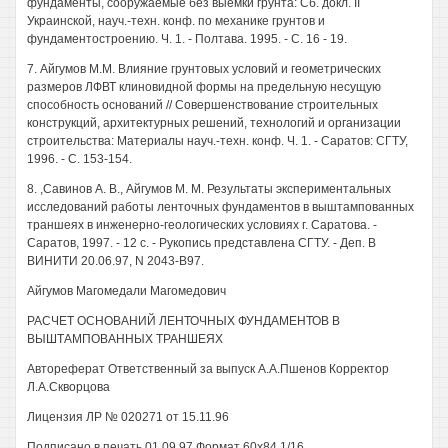
фундаменты, сооружаемые без выемки грунта: Сб. докл. II
Украинской, науч.-техн. конф. по механике грунтов и
фундаментостроению. Ч. 1. - Полтава. 1995. - С. 16 - 19.
7. Айгумов М.М. Влияние грунтовых условий и геометрических
размеров ЛФВТ клиновидной формы на предельную несущую
способность оснований // Совершенствование строительных
конструкций, архитектурных решений, технологий и организации
строительства: Материалы науч.-техн. конф. Ч. 1. - Саратов: СГТУ,
1996. - С. 153-154.
8. ,Савинов А. В., Айгумов М. М. Результаты экспериментальных
исследований работы ленточных фундаментов в выштампованных
траншеях в инженерно-геологических условиях г. Саратова. -
Саратов, 1997. - 12 с. - Рукопись представлена СГТУ. - Деп. В
ВИНИТИ 20.06.97, N 2043-В97.
Айгумов Магомедали Магомедович
РАСЧЕТ ОСНОВАНИЙ ЛЕНТОЧНЫХ ФУНДАМЕНТОВ В
ВЫШТАМПОВАННЫХ ТРАНШЕЯХ
Автореферат Ответственный за выпуск А.А.Пшенов Корректор
Л.А.Скворцова
Лицензия ЛР № 020271 от 15.11.96
Подписано в печать 01.09.97 Формат 60x84 1/16