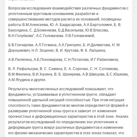
Вопросам исследования взаимодействия различных фундаментов с
уплотненным грунтовым основанием, разработке и
совершенствованию методов расчета их оснований, посвящены
работы В.М.Алексеева, Ю. А. Багдасарова, А.А.Бартоломея, Б. В.
Бахолдина, С. Д.Боженкова, Б.Д.Васильева, Ю.В.Власова,
В.Н.Голубкова", А.С.Головачева. Л.В.Головачевой,
Б.В.Гончарова. А.Л.Готмана, А.А.Григорян, Б. И.Далматова, Н. М.
Дорошкевич, Н.Л. Зоценко, В. И. Крутова, Ф. К. Лапшина,
A.В.Пилягина, А.Б.Пономарева, С.Н.Потапова, И.Г.Рабиновича,
B. Л. Рафальзука, В. С. Сажина, Е. А. Сорочан, С. Н. Сотникова,
В.М.Феклина, В.И.Хазина, В. Б. Шахирева, А.В.Швецова, Б.С.Юшкова,
A.M.Ягудина и других.
Результаты многочисленных исследований показывают, что
фундаменты, устраиваемые в уплотненном грунте, обладают
повышенной удельной несущей способностью. При этом несущая
способность таких фундаментов во многом определяется формой и
размерами уплотненной зоны грунта и зависит от изменения
прочностных и деформационных характеристик в этой зоне. Анализ
результатов исследований по определению зон уплотнения и
деформации грунта вокруг различных фундаментов и изменению
его физико-механических характеристик в этих зонах показал, что