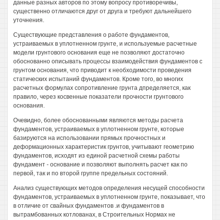
данные разных авторов по этому вопросу противоречивы,
существенно отличаются друг от друга и требуют дальнейшего
уточнения.
Существующие представления о работе фундаментов,
устраиваемых в уплотненном грунте, и используемые расчетные
модели грунтового основания еще не позволяют достаточно
обоснованно описывать процессы взаимодействия фундаментов с
грунтом основания, что приводит к необходимости проведения
статических испытаний фундаментов. Кроме того, во многих
расчетных формулах сопротивление грунта дпределяется, как
правило, через косвенные показатели прочности грунтового
основания.
Очевидно, более обоснованными являются методы расчета
фундаментов, устраиваемых в уплотненном грунте, которые
базируются на использовании прямых прочностных и
деформационных характеристик грунтов, учитывают геометрию
фундаментов, исходят из единой расчетной схемы работы
фундамент - основание и позволяют выполнять расчет как по
первой, так и по второй группе предельных состояний.
Анализ существующих методов определения несущей способности
фундаментов, устраиваемых в уплотненном грунте, показывает, что
в отличие от свайных фундаментов .и фундаментов в
вытрамбованных котлованах, в Строительных Нормах не