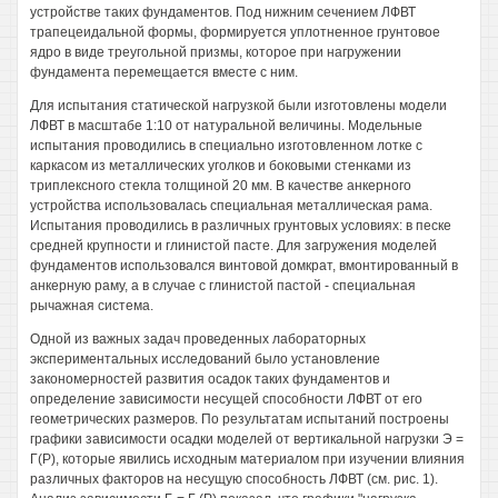
устройстве таких фундаментов. Под нижним сечением ЛФВТ
трапецеидальной формы, формируется уплотненное грунтовое
ядро в виде треугольной призмы, которое при нагружении
фундамента перемещается вместе с ним.
Для испытания статической нагрузкой были изготовлены модели
ЛФВТ в масштабе 1:10 от натуральной величины. Модельные
испытания проводились в специально изготовленном лотке с
каркасом из металлических уголков и боковыми стенками из
триплексного стекла толщиной 20 мм. В качестве анкерного
устройства использовалась специальная металлическая рама.
Испытания проводились в различных грунтовых условиях: в песке
средней крупности и глинистой пасте. Для загружения моделей
фундаментов использовался винтовой домкрат, вмонтированный в
анкерную раму, а в случае с глинистой пастой - специальная
рычажная система.
Одной из важных задач проведенных лабораторных
экспериментальных исследований было установление
закономерностей развития осадок таких фундаментов и
определение зависимости несущей способности ЛФВТ от его
геометрических размеров. По результатам испытаний построены
графики зависимости осадки моделей от вертикальной нагрузки Э =
Г(Р), которые явились исходным материалом при изучении влияния
различных факторов на несущую способность ЛФВТ (см. рис. 1).