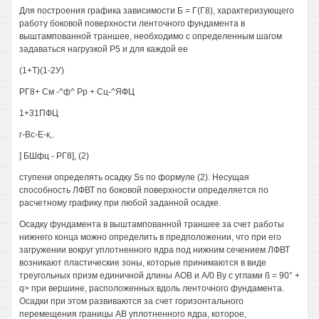
Для построения графика зависимости Б = Г(Г8), характеризующего
работу боковой поверхности ленточного фундамента в
выштампованной траншее, необходимо с определенным шагом
задаваться нагрузкой Р5 и для каждой ее
(1+Т)(1-2У)
РГ8+ См -^ф^ Рр + Сц-^ЯФЦ
1+31ПФЦ
г-Вс-Е-к,.
] БШфц - РГ8], (2)
ступени определять осадку Ss по формуле (2). Несущая
способность ЛФВТ по боковой поверхности определяется по
расчетному графику при любой заданной осадке.
Осадку фундамента в выштампованной траншее за счет работы
нижнего конца можно определить в предположении, что при его
загружении вокруг уплотненного ядра под нижним сечением ЛФВТ
возникают пластические зоны, которые принимаются в виде
треугольных призм единичной длины АОВ и А/0 Ву с углами ß = 90° +
q> при вершине, расположенных вдоль ленточного фундамента.
Осадки при этом развиваются за счет горизонтального
перемещения границы AB уплотненного ядра, которое,