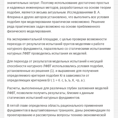
значительных затрат. Поэтому использование достаточно простых
и надежных инженерных методов, разработанных на основе теории
подобия, является весьма актуальным. Исследованиями В. А.
Флорина и других авторов установлено, что выполнить все условия
подобия при моделировании практически невозможно. Решение
ряда практических задач возможно на основе приближенного
физического моделирования.
На экспериментальной площадке, с целью проверки возможности
перехода от результатов испытаний грунтов моделями к работе
натурного фундамента, параллельно со статическими испытаниями
натурных ЛФВТ проводились испытания их моделей.
Для перехода от результатов модельных испытаний к несущей
способности натурного ЛФВТ использовались условия подобия,
установленные из решения (1). и выражение для получения
определяемого критерия подобия Кг в зависимости от
определяющих критериев Б! ( 1 = б. с, Ь, Ь, К, <р, а ).
Расчеты, выполненные для различных глубин заложения моделей
ЛФВТ, позволили получить результаты, близкие к данным
статических испытаний натурных фундаментов.
В пятой главе определена область рационального применения
фундаментов в выштампованных траншеях, даны рекомендации по
проектированию и рассмотрены вопросы технико-экономической