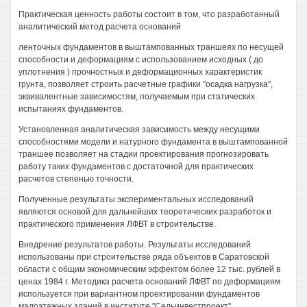
Практическая ценность работы состоит в том, что разработанный
аналитический метод расчета оснований
ленточных фундаментов в выштампованных траншеях по несущей
способности и деформациям с использованием исходных ( до
уплотнения ) прочностных и деформационных характеристик
грунта, позволяет строить расчетные графики "осадка нагрузка",
эквивалентные зависимостям, получаемым при статических
испытаниях фундаментов.
Установленная аналитическая зависимость между несущими
способностями модели и натурного фундамента в выштампованной
траншее позволяет на стадии проектирования прогнозировать
работу таких фундаментов с достаточной для практических
расчетов степенью точности.
Полученные результаты экспериментальных исследований
являются основой для дальнейших теоретических разработок и
практического применения ЛФВТ в строительстве.
Внедрение результатов работы. Результаты исследований
использованы при строительстве ряда объектов в Саратовской
области с общим экономическим эффектом более 12 тыс. рублей в
ценах 1984 г. Методика расчета оснований ЛФВТ по деформациям
используется при вариантном проектировании фундаментов
малоэтажных зданий в институте "Сельинвестпроект"