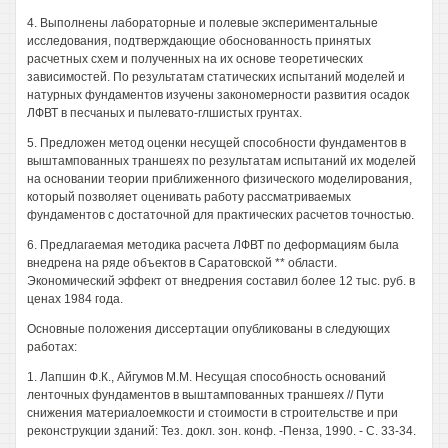
4. Выполнены лабораторные и полевые экспериментальные
исследования, подтверждающие обоснованность принятых
расчетных схем и полученных на их основе теоретических
зависимостей. По результатам статических испытаний моделей и
натурных фундаментов изучены закономерности развития осадок
ЛФВТ в песчаных и пылевато-глшистых грунтах.
5. Предложен метод оценки несущей способности фундаментов в
выштампованных траншеях по результатам испытаний их моделей
на основании теории приближенного физического моделирования,
который позволяет оценивать работу рассматриваемых
фундаментов с достаточной для практических расчетов точностью.
6. Предлагаемая методика расчета ЛФВТ по деформациям была
внедрена на ряде объектов в Саратовской ** области.
Экономический эффект от внедрения составил более 12 тыс. руб. в
ценах 1984 года.
Основные положения диссертации опубликованы в следующих
работах:
1. Лапшин Ф.К., Айгумов М.М. Несущая способность оснований
ленточных фундаментов в выштампованных траншеях // Пути
снижения материалоемкости и стоимости в строительстве и при
реконструкции зданий: Тез. докл. зон. конф. -Пенза, 1990. - С. 33-34.