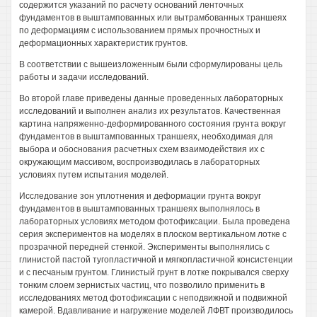
содержится указаний по расчету оснований ленточных
фундаментов в выштампованных или вытрамбованных траншеях
по деформациям с использованием прямых прочностных и
деформационных характеристик грунтов.
В соответствии с вышеизложенным были сформулированы цель
работы и задачи исследований.
Во второй главе приведены данные проведенных лабораторных
исследований и выполнен анализ их результатов. Качественная
картина напряженно-деформированного состояния грунта вокруг
фундаментов в выштампованных траншеях, необходимая для
выбора и обоснования расчетных схем взаимодействия их с
окружающим массивом, воспроизводилась в лабораторных
условиях путем испытания моделей.
Исследование зон уплотнения и деформации грунта вокруг
фундаментов в выштампованных траншеях выполнялось в
лабораторных условиях методом фотофиксации. Была проведена
серия экспериментов на моделях в плоском вертикальном лотке с
прозрачной передней стенкой. Эксперименты выполнялись с
глинистой пастой тугопластичной и мягкопластичной консистенции
и с песчаным грунтом. Глинистый грунт в лотке покрывался сверху
тонким слоем зернистых частиц, что позволило применить в
исследованиях метод фотофиксации с неподвижной и подвижной
камерой. Вдавливание и нагружение моделей ЛФВТ производилось