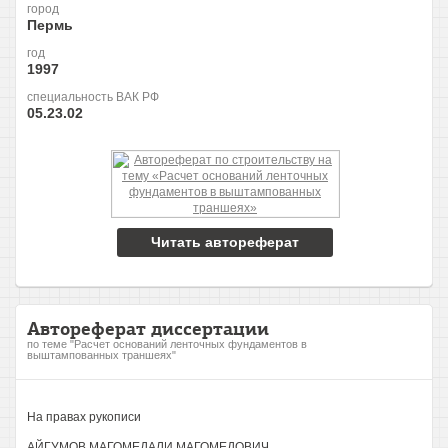
город
Пермь
год
1997
специальность ВАК РФ
05.23.02
Читать автореферат
Автореферат диссертации
по теме "Расчет оснований ленточных фундаментов в
выштампованных траншеях"
На правах рукописи
АЙГУМОВ МАГОМЕДАЛИ МАГОМЕДОВИЧ