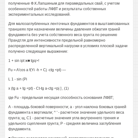
полученные Ф.К.Лапшиным для пирамидальных свай, с учетом
особенностей работы ЛФВТ и результаты собственных
экспериментальных исследований.
Для малозаглубленных ленточных фундаментов в выштампованных
траншеях при назначении величины давления обжатия граней
фундамента без учета собственного веса грунта по решению
Прандтля для интенсивности предельной равномерно
распределенной вертикальной нагрузки в условиях плоской задачи
получено следующее выражение:
1 + sin ipt ж■ tgq>!
Fu = A'cos a f(Yi -h + Cj -ctg <pt) —
L 1 - sin (Pi
x (tg a + tg <pt) - Ct-tg a-ctg <pj ] , (1)
где Fu - предельная несущая способность основания ЛФВТ;
А - площадь боковой поверхности; а - угол наклона боковых граней
фундамента к вертикали; ^ ' - расчетное значение удельного веса
грунта; щ, С1 - расчетные значения угла внутреннего трения и
удельного сцепления грунта; Р - средняя величина заглубления
фундамента.