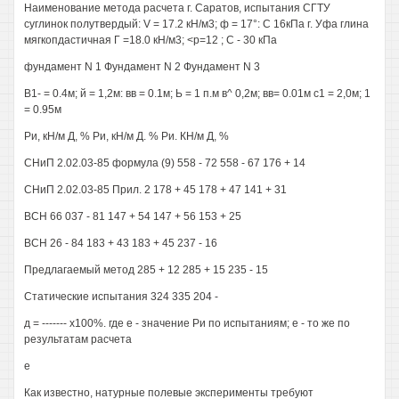
Наименование метода расчета г. Саратов, испытания СГТУ
суглинок полутвердый: V = 17.2 кН/м3; ф = 17°: С 16кПа г. Уфа глина
мягкопдастичная Г =18.0 кН/м3; <р=12 ; С - 30 кПа
фундамент N 1 Фундамент N 2 Фундамент N 3
В1- = 0.4м; й = 1,2м: вв = 0.1м; Ь = 1 п.м в^ 0,2м; вв= 0.01м с1 = 2,0м; 1
= 0.95м
Ри, кН/м Д, % Ри, кН/м Д. % Ри. КН/м Д, %
СНиП 2.02.03-85 формула (9) 558 - 72 558 - 67 176 + 14
СНиП 2.02.03-85 Прил. 2 178 + 45 178 + 47 141 + 31
ВСН 66 037 - 81 147 + 54 147 + 56 153 + 25
ВСН 26 - 84 183 + 43 183 + 45 237 - 16
Предлагаемый метод 285 + 12 285 + 15 235 - 15
Статические испытания 324 335 204 -
д = ------- х100%. где е - значение Ри по испытаниям; е - то же по
результатам расчета
е
Как известно, натурные полевые эксперименты требуют