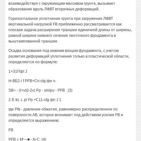
взаимодействуя с окружающим массивом грунта, вызывает
образование вдоль ЛФВТ вторичных деформаций.
Горизонтальное уплотнение грунта при загружении ЛФВТ
вертикальной нагрузкой FB приближенно рассматривается как
плоская задача расширения траншеи единичной длины от ширины,
равной ширине нижнего сечения ленточного фундамента в
выштампованной траншее.
Осадка основания под нижним концом фундамента, с учетом
развития деформаций уплотнения только в пластической области,
определяется по формуле:
1+31Пф! J
Н-ВБ2 г f PFB+Cn-ctg фи ч-
SB= - (l+v)(l-2v) Рр - sinipu - PFB . (3)
2-E-kL L pl Pp +C11-ctg фп J 1
где Pfв - давление обжатия, равномерно распределенное по
поверхности AB, которое возникает под действием усилия FB и
определяется выражением:
FB
PFB = М'—■ - N-C. (4)