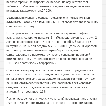
первого фрагмента в проектное положение осуществлялось
забивкой трубчатым дизель-молотом, второго -вдавливанием с
помощью двух домкратов ДГ-100.
Экспериментальная площадка представлена четвертичными
суглинками, которые до глубины 3.5 - 4.0 м обладают просадочными
свойствами по I типу.
По результатам статических испытаний построены графики
зависимости осадки от нагрузки S = f(P), представленные на рис. 2.
Анализ графиков показал,' что они носят линейный характер до
нагрузки 250 кН/м при осадках S = 12-18 мм. С дальнейшим ростом
нагрузки происходит плавный перегиб графиков, что
свидетельствует о переходе грунтового основания из упругой
стадии работы в упругопластическую и появлении в основании
ЛФВТ зон пластических деформаций.
Сопоставление результатов расчета ленточных фундаментов в
выштампованных траншеях по деформациям с использованием
прямых прочностных и деформационных характеристик грунта с
данными статических испытаний фундаментов, дает хорошую
сходимость. Расхождение экспериментальных и расчетных
значений не превышает 16'%.
После проведения статических испытаний производилась откопка
ЛФВТ с отбором проб грунта на площадке с целью определения