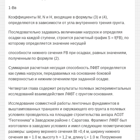
1-Вв
Коэффициенты М, N и Н, входящие в формулы (3) и (4),
определяются в зависимости от угла внутреннего трения грунта.
Последовательно задаваясь величинами нагрузок и определяя
осадки на каждой ступени, строится расчетный график S = f(FB), по
которому определяется значение несущей
способности нижнего сечения FB при осадках, равных значениям,
полученным по формуле (2).
Суммарная расчетная несущая способность ЛФВТ определяется
как сумма нагрузок, передаваемых на основание боковой
поверхностью и нижним сечением при заданной осадке.
Четвертая глава содержит результаты полевых экспериментальных
исследований взаимодействия ЛФВТ с грунтом основания.
Исследование совместной работы ленточных фундаментов в
выштампованных траншеях и окружающего его грунта в полевых
условиях проводилось на площадке строительства ангара АОЗТ
"Геотехника" в Заводском районе г. Саратова. Фрагмент ЛФВТ был
изготовлен в заводских условиях и имел следующие геометрические
размеры: ширину верхнего сечения Bt =0,4 м, ширину нижнего
сечения вв = 1.0 м, высоту h = 1,2 м, длину L= 1.0 м. Погружение