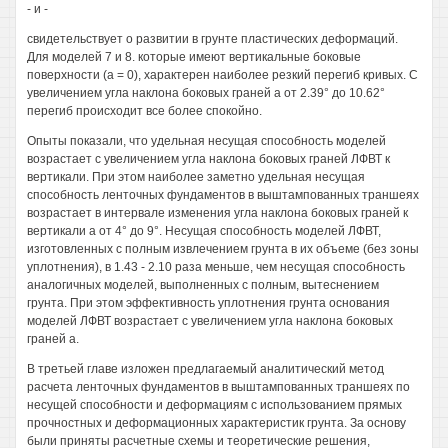
- и -
свидетельствует о развитии в грунте пластических деформаций.
Для моделей 7 и 8. которые имеют вертикальные боковые
поверхности (а = 0), характерен наиболее резкий перегиб кривых. С
увеличением угла наклона боковых граней а от 2.39° до 10.62°
перегиб происходит все более спокойно.
Опыты показали, что удельная несущая способность моделей
возрастает с увеличением угла наклона боковых граней ЛФВТ к
вертикали. При этом наиболее заметно удельная несущая
способность ленточных фундаментов в выштампованных траншеях
возрастает в интервале изменения угла наклона боковых граней к
вертикали а от 4° до 9°. Несущая способность моделей ЛФВТ,
изготовленных с полным извлечением грунта в их объеме (без зоны
уплотнения), в 1.43 - 2.10 раза меньше, чем несущая способность
аналогичных моделей, выполненных с полным, вытеснением
грунта. При этом эффективность уплотнения грунта основания
моделей ЛФВТ возрастает с увеличением угла наклона боковых
граней а.
В третьей главе изложен предлагаемый аналитический метод
расчета ленточных фундаментов в выштампованных траншеях по
несущей способности и деформациям с использованием прямых
прочностных и деформационных характеристик грунта. За основу
были приняты расчетные схемы и теоретические решения,