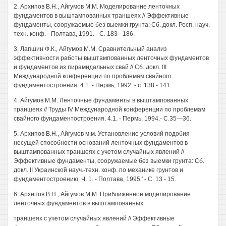
2. Архипов В.Н., Айгумов М.М. Моделирование ленточных
фундаментов в выштампованных траншеях // Эффективные
фундаменты, сооружаемые без выемки грунта: Сб. докл. Респ. науч.-
техн. конф. - Полтава, 1991. - С. 183 - 186.
3. Лапшин Ф.К., Айгумов М.М. Сравнительный анализ
эффективности работы выштампованных ленточных фундаментов
и фундаментов из пирамидальных свай // Сб. докл. III
Международной конференции по проблемам свайного
фундаментостроения. 4.1. - Пермь, 1992. - с. 138 - 141.
4. Айгумов М.М. Ленточные фундаменты в выштампованных
траншеях // Труды IV Международной конференции по проблемам
свайного фундаментостроения. 4.1. - Пермь, 1994.- С.35—36.
5. Архипов В.Н., Айгумов м.м. Установление условий подобия
несущей способности оснований ленточных фундаментов в
выштампованных траншеях с учетом случайных явлений //
Эффективные фундаменты, сооружаемые без выемки грунта: Сб.
докл. II Украинской науч.-техн. конф. по механике грунтов и
фундаментостроению. Ч. 1. - Полтава, 1995.' - С. 13 - 15.
6. Архипов В.Н., Айгумов М.М. Приближенное моделирование
ленточных фундаментов в выштампованных
траншеях с учетом случайных явлений // Эффективные