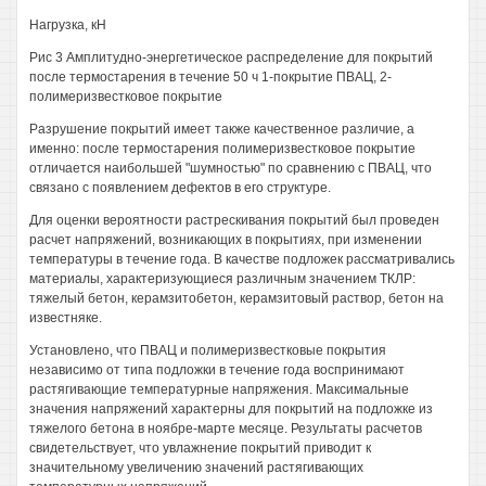
Нагрузка, кН
Рис 3 Амплитудно-энергетическое распределение для покрытий
после термостарения в течение 50 ч 1-покрытие ПВАЦ, 2-
полимеризвестковое покрытие
Разрушение покрытий имеет также качественное различие, а
именно: после термостарения полимеризвестковое покрытие
отличается наибольшей "шумностью" по сравнению с ПВАЦ, что
связано с появлением дефектов в его структуре.
Для оценки вероятности растрескивания покрытий был проведен
расчет напряжений, возникающих в покрытиях, при изменении
температуры в течение года. В качестве подложек рассматривались
материалы, характеризующиеся различным значением ТКЛР:
тяжелый бетон, керамзитобетон, керамзитовый раствор, бетон на
известняке.
Установлено, что ПВАЦ и полимеризвестковые покрытия
независимо от типа подложки в течение года воспринимают
растягивающие температурные напряжения. Максимальные
значения напряжений характерны для покрытий на подложке из
тяжелого бетона в ноябре-марте месяце. Результаты расчетов
свидетельствует, что увлажнение покрытий приводит к
значительному увеличению значений растягивающих