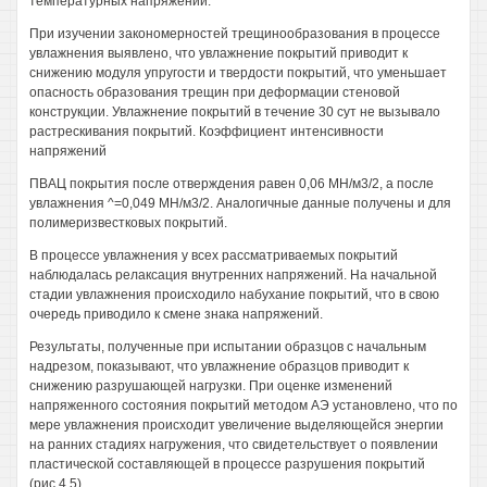
температурных напряжений.
При изучении закономерностей трещинообразования в процессе
увлажнения выявлено, что увлажнение покрытий приводит к
снижению модуля упругости и твердости покрытий, что уменьшает
опасность образования трещин при деформации стеновой
конструкции. Увлажнение покрытий в течение 30 сут не вызывало
растрескивания покрытий. Коэффициент интенсивности
напряжений
ПВАЦ покрытия после отверждения равен 0,06 МН/м3/2, а после
увлажнения ^=0,049 МН/м3/2. Аналогичные данные получены и для
полимеризвестковых покрытий.
В процессе увлажнения у всех рассматриваемых покрытий
наблюдалась релаксация внутренних напряжений. На начальной
стадии увлажнения происходило набухание покрытий, что в свою
очередь приводило к смене знака напряжений.
Результаты, полученные при испытании образцов с начальным
надрезом, показывают, что увлажнение образцов приводит к
снижению разрушающей нагрузки. При оценке изменений
напряженного состояния покрытий методом АЭ установлено, что по
мере увлажнения происходит увеличение выделяющейся энергии
на ранних стадиях нагружения, что свидетельствует о появлении
пластической составляющей в процессе разрушения покрытий
(рис.4,5).