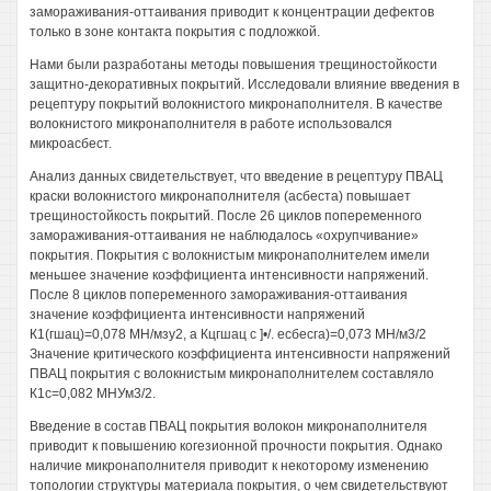
замораживания-оттаивания приводит к концентрации дефектов
только в зоне контакта покрытия с подложкой.
Нами были разработаны методы повышения трещиностойкости
защитно-декоративных покрытий. Исследовали влияние введения в
рецептуру покрытий волокнистого микронаполнителя. В качестве
волокнистого микронаполнителя в работе использовался
микроасбест.
Анализ данных свидетельствует, что введение в рецептуру ПВАЦ
краски волокнистого микронаполнителя (асбеста) повышает
трещиностойкость покрытий. После 26 циклов попеременного
замораживания-оттаивания не наблюдалось «охрупчивание»
покрытия. Покрытия с волокнистым микронаполнителем имели
меньшее значение коэффициента интенсивности напряжений.
После 8 циклов попеременного замораживания-оттаивания
значение коэффициента интенсивности напряжений
К1(гшац)=0,078 МН/мзу2, а Кцгшац с ]•/. есбесга)=0,073 МН/м3/2
Значение критического коэффициента интенсивности напряжений
ПВАЦ покрытия с волокнистым микронаполнителем составляло
К1с=0,082 МНУм3/2.
Введение в состав ПВАЦ покрытия волокон микронаполнителя
приводит к повышению когезионной прочности покрытия. Однако
наличие микронаполнителя приводит к некоторому изменению
топологии структуры материала покрытия, о чем свидетельствуют