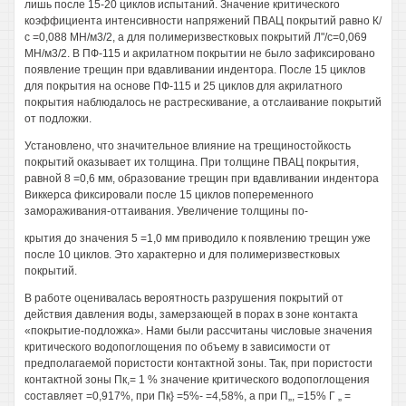
лишь после 15-20 циклов испытаний. Значение критического
коэффициента интенсивности напряжений ПВАЦ покрытий равно К/
с =0,088 МН/м3/2, а для полимеризвестковых покрытий Л"/с=0,069
МН/м3/2. В ПФ-115 и акрилатном покрытии не было зафиксировано
появление трещин при вдавливании индентора. После 15 циклов
для покрытия на основе ПФ-115 и 25 циклов для акрилатного
покрытия наблюдалось не растрескивание, а отслаивание покрытий
от подложки.
Установлено, что значительное влияние на трещиностойкость
покрытий оказывает их толщина. При толщине ПВАЦ покрытия,
равной 8 =0,6 мм, образование трещин при вдавливании индентора
Виккерса фиксировали после 15 циклов попеременного
замораживания-оттаивания. Увеличение толщины по-
крытия до значения 5 =1,0 мм приводило к появлению трещин уже
после 10 циклов. Это характерно и для полимеризвестковых
покрытий.
В работе оценивалась вероятность разрушения покрытий от
действия давления воды, замерзающей в порах в зоне контакта
«покрытие-подложка». Нами были рассчитаны числовые значения
критического водопоглощения по объему в зависимости от
предполагаемой пористости контактной зоны. Так, при пористости
контактной зоны Пк,= 1 % значение критического водопоглощения
составляет =0,917%, при Пк} =5%- =4,58%, а при П„, =15% Г „ =