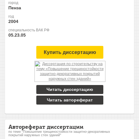
город
Пенза
год
2004
специальность ВАК РФ
05.23.05
Купить диссертацию
Читать диссертацию
Читать автореферат
Автореферат диссертации
по теме "Повышение трещиностойкости защитно-декоративных
покрытий наружных стен зданий"