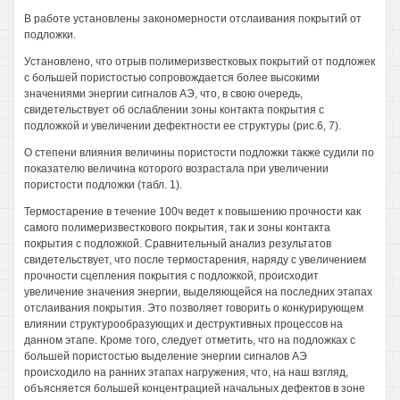
В работе установлены закономерности отслаивания покрытий от
подложки.
Установлено, что отрыв полимеризвестковых покрытий от подложек
с большей пористостью сопровождается более высокими
значениями энергии сигналов АЭ, что, в свою очередь,
свидетельствует об ослаблении зоны контакта покрытия с
подложкой и увеличении дефектности ее структуры (рис.6, 7).
О степени влияния величины пористости подложки также судили по
показателю величина которого возрастала при увеличении
пористости подложки (табл. 1).
Термостарение в течение 100ч ведет к повышению прочности как
самого полимеризвесткового покрытия, так и зоны контакта
покрытия с подложкой. Сравнительный анализ результатов
свидетельствует, что после термостарения, наряду с увеличением
прочности сцепления покрытия с подложкой, происходит
увеличение значения энергии, выделяющейся на последних этапах
отслаивания покрытия. Это позволяет говорить о конкурирующем
влиянии структурообразующих и деструктивных процессов на
данном этапе. Кроме того, следует отметить, что на подложках с
большей пористостью выделение энергии сигналов АЭ
происходило на ранних этапах нагружения, что, на наш взгляд,
объясняется большей концентрацией начальных дефектов в зоне