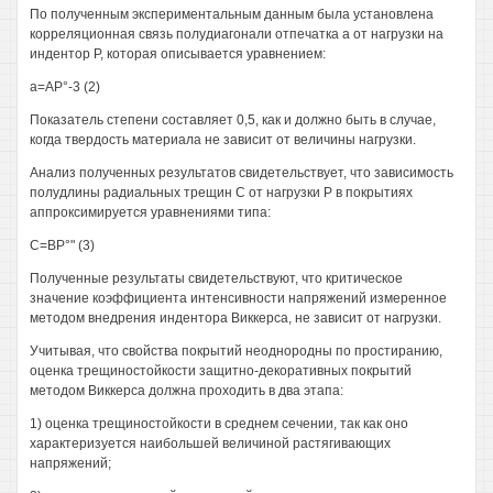
По полученным экспериментальным данным была установлена
корреляционная связь полудиагонали отпечатка а от нагрузки на
индентор Р, которая описывается уравнением:
а=АР°-3 (2)
Показатель степени составляет 0,5, как и должно быть в случае,
когда твердость материала не зависит от величины нагрузки.
Анализ полученных результатов свидетельствует, что зависимость
полудлины радиальных трещин С от нагрузки Р в покрытиях
аппроксимируется уравнениями типа:
С=ВР°" (3)
Полученные результаты свидетельствуют, что критическое
значение коэффициента интенсивности напряжений измеренное
методом внедрения индентора Виккерса, не зависит от нагрузки.
Учитывая, что свойства покрытий неоднородны по простиранию,
оценка трещиностойкости защитно-декоративных покрытий
методом Виккерса должна проходить в два этапа:
1) оценка трещиностойкости в среднем сечении, так как оно
характеризуется наибольшей величиной растягивающих
напряжений;