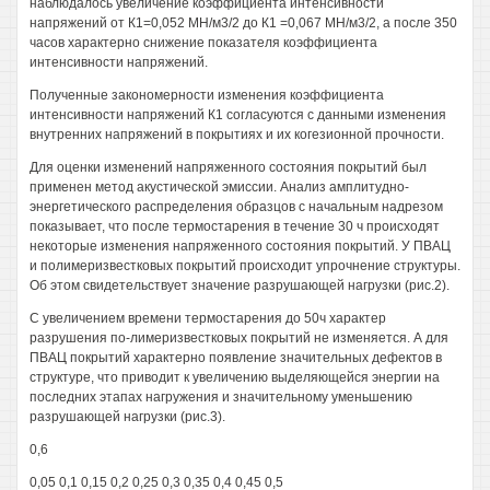
наблюдалось увеличение коэффициента интенсивности
напряжений от К1=0,052 МН/м3/2 до К1 =0,067 МН/м3/2, а после 350
часов характерно снижение показателя коэффициента
интенсивности напряжений.
Полученные закономерности изменения коэффициента
интенсивности напряжений К1 согласуются с данными изменения
внутренних напряжений в покрытиях и их когезионной прочности.
Для оценки изменений напряженного состояния покрытий был
применен метод акустической эмиссии. Анализ амплитудно-
энергетического распределения образцов с начальным надрезом
показывает, что после термостарения в течение 30 ч происходят
некоторые изменения напряженного состояния покрытий. У ПВАЦ
и полимеризвестковых покрытий происходит упрочнение структуры.
Об этом свидетельствует значение разрушающей нагрузки (рис.2).
С увеличением времени термостарения до 50ч характер
разрушения по-лимеризвестковых покрытий не изменяется. А для
ПВАЦ покрытий характерно появление значительных дефектов в
структуре, что приводит к увеличению выделяющейся энергии на
последних этапах нагружения и значительному уменьшению
разрушающей нагрузки (рис.3).
0,6
0,05 0,1 0,15 0,2 0,25 0,3 0,35 0,4 0,45 0,5