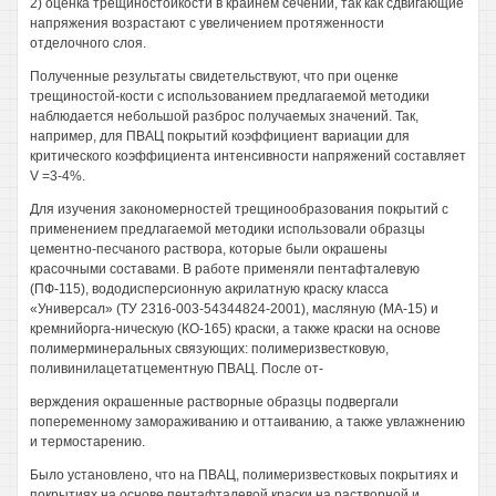
2) оценка трещиностойкости в крайнем сечении, так как сдвигающие
напряжения возрастают с увеличением протяженности
отделочного слоя.
Полученные результаты свидетельствуют, что при оценке
трещиностой-кости с использованием предлагаемой методики
наблюдается небольшой разброс получаемых значений. Так,
например, для ПВАЦ покрытий коэффициент вариации для
критического коэффициента интенсивности напряжений составляет
V =3-4%.
Для изучения закономерностей трещинообразования покрытий с
применением предлагаемой методики использовали образцы
цементно-песчаного раствора, которые были окрашены
красочными составами. В работе применяли пентафталевую
(ПФ-115), вододисперсионную акрилатную краску класса
«Универсал» (ТУ 2316-003-54344824-2001), масляную (МА-15) и
кремнийорга-ническую (КО-165) краски, а также краски на основе
полимерминеральных связующих: полимеризвестковую,
поливинилацетатцементную ПВАЦ. После от-
верждения окрашенные растворные образцы подвергали
попеременному замораживанию и оттаиванию, а также увлажнению
и термостарению.
Было установлено, что на ПВАЦ, полимеризвестковых покрытиях и
покрытиях на основе пентафталевой краски на растворной и