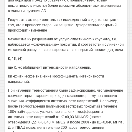
для образцов ПВАЦ по сравнению с полимеризве-стковым
покрытием отличается более высокими абсолютными значениями
величин излучения АЭ.
Результаты экспериментальных исследований свидетельствуют о
том, что в процессе старения защитно--декоративных покрытий
происходит изменение
механизма их разрушения от упруго-пластичного к хрупкому, т.е.
наблюдается «охрупчивание» покрытий. В соответствии с линейной
механикой разрушения растрескивание покрытий происходит, если
К, * К, (4)
где К, -коэффициент интенсивности напряжений,
Ки -критическое значение коэффициента интенсивности
напряжений.
При изучении термостарения было зафиксировано, что увеличение
времени термостарения приводит к закономерному повышению
значения коэффициента интенсивности напряжений. Например,
после термостарения поли-меризвестковых покрытий в течение
100ч наблюдалось увеличение значения коэффициента
интенсивности напряжений от К1=0,03 МН/м3/2 (после
отверждения) до К=0,043 МН/м3/2, а после 200ч - до К1=0,046 МН/м .
Для ПВАЦ покрытия в течение 200 часов термостарения