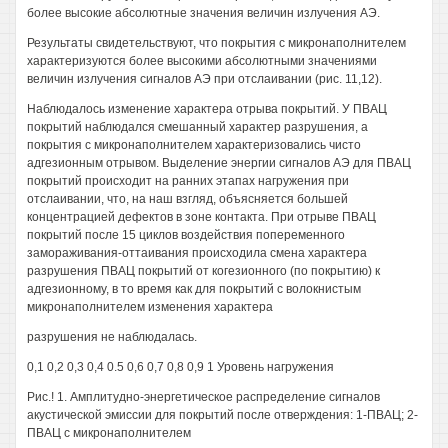
более высокие абсолютные значения величин излучения АЭ.
Результаты свидетельствуют, что покрытия с микронаполнителем
характеризуются более высокими абсолютными значениями
величин излучения сигналов АЭ при отслаивании (рис. 11,12).
Наблюдалось изменение характера отрыва покрытий. У ПВАЦ
покрытий наблюдался смешанный характер разрушения, а
покрытия с микронаполнителем характеризовались чисто
адгезионным отрывом. Выделение энергии сигналов АЭ для ПВАЦ
покрытий происходит на ранних этапах нагружения при
отслаивании, что, на наш взгляд, объясняется большей
концентрацией дефектов в зоне контакта. При отрыве ПВАЦ
покрытий после 15 циклов воздействия попеременного
замораживания-оттаивания происходила смена характера
разрушения ПВАЦ покрытий от когезионного (по покрытию) к
адгезионному, в то время как для покрытий с волокнистым
микронаполнителем изменения характера
разрушения не наблюдалась.
0,1 0,2 0,3 0,4 0.5 0,6 0,7 0,8 0,9 1 Уровень нагружения
Рис.! 1. Амплитудно-энергетическое распределение сигналов
акустической эмиссии для покрытий после отверждения: 1-ПВАЦ; 2-
ПВАЦ с микронаполнителем