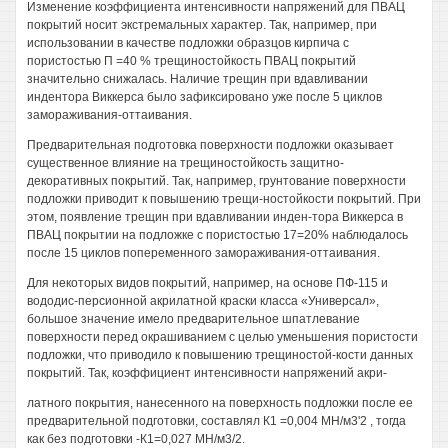
Изменение коэффициента интенсивности напряжений для ПВАЦ
покрытий носит экстремальных характер. Так, например, при
использовании в качестве подложки образцов кирпича с
пористостью П =40 % трещиностойкость ПВАЦ покрытий
значительно снижалась. Наличие трещин при вдавливании
индентора Виккерса было зафиксировано уже после 5 циклов
замораживания-оттаивания.
Предварительная подготовка поверхности подложки оказывает
существенное влияние на трещиностойкость защитно-
декоративных покрытий. Так, например, грунтование поверхности
подложки приводит к повышению трещи-ностойкости покрытий. При
этом, появление трещин при вдавливании инден-тора Виккерса в
ПВАЦ покрытии на подложке с пористостью 17=20% наблюдалось
после 15 циклов попеременного замораживания-оттаивания.
Для некоторых видов покрытий, например, на основе ПФ-115 и
вододис-персионной акрилатной краски класса «Универсал»,
большое значение имело предварительное шпатлевание
поверхности перед окрашиванием с целью уменьшения пористости
подложки, что приводило к повышению трещиностой-кости данных
покрытий. Так, коэффициент интенсивности напряжений акри-
латного покрытия, нанесенного на поверхность подложки после ее
предварительной подготовки, составлял К1 =0,004 МН/м3'2 , тогда
как без подготовки -К1=0,027 МН/м3/2.