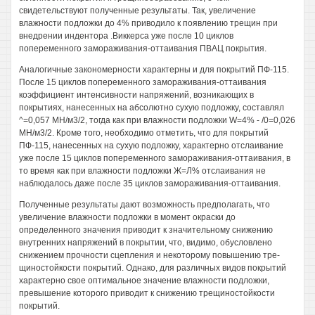
свидетельствуют полученные результаты. Так, увеличение
влажности подложки до 4% приводило к появлению трещин при
внедрении индентора .Виккерса уже после 10 циклов
попеременного замораживания-оттаивания ПВАЦ покрытия.
Аналогичные закономерности характерны и для покрытий ПФ-115.
После 15 циклов попеременного замораживания-оттаивания
коэффициент интенсивности напряжений, возникающих в
покрытиях, нанесенных на абсолютно сухую подложку, составлял
^=0,057 МН/м3/2, тогда как при влажности подложки W=4% - /0=0,026
МН/м3/2. Кроме того, необходимо отметить, что для покрытий
ПФ-115, нанесенных на сухую подложку, характерно отслаивание
уже после 15 циклов попеременного замораживания-оттаивания, в
то время как при влажности подложки Ж=Л% отслаивания не
наблюдалось даже после 35 циклов замораживания-оттаивания.
Полученные результаты дают возможность предполагать, что
увеличение влажности подложки в момент окраски до
определенного значения приводит к значительному снижению
внутренних напряжений в покрытии, что, видимо, обусловлено
снижением прочности сцепления и некоторому повышению тре-
щиностойкости покрытий. Однако, для различных видов покрытий
характерно свое оптимальное значение влажности подложки,
превышение которого приводит к снижению трещиностойкости
покрытий.