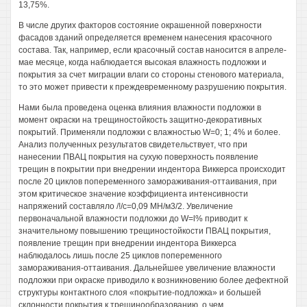
13,75%.
В числе других факторов состояние окрашенной поверхности
фасадов зданий определяется временем нанесения красочного
состава. Так, например, если красочный состав наносится в апреле-
мае месяце, когда наблюдается высокая влажность подложки и
покрытия за счет миграции влаги со стороны стенового материала,
то это может привести к преждевременному разрушению покрытия.
Нами была проведена оценка влияния влажности подложки в
момент окраски на трещиностойкость защитно-декоративных
покрытий. Применяли подложки с влажностью W=0; 1; 4% и более.
Анализ полученных результатов свидетельствует, что при
нанесении ПВАЦ покрытия на сухую поверхность появление
трещин в покрытии при внедрении индентора Виккерса происходит
после 20 циклов попеременного замораживания-оттаивания, при
этом критическое значение коэффициента интенсивности
напряжений составляло /!/с=0,09 МН/м3/2. Увеличение
первоначальной влажности подложки до W=l% приводит к
значительному повышению трещиностойкости ПВАЦ покрытия,
появление трещин при внедрении индентора Виккерса
наблюдалось лишь после 25 циклов попеременного
замораживания-оттаивания. Дальнейшее увеличение влажности
подложки при окраске приводило к возникновению более дефектной
структуры контактного слоя «покрытие-подложка» и большей
склонности покрытия к трещинообразованию, о чем