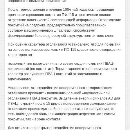
подложках с большей пористостью.
После термостарения в течение 100ч наблюдалось повышение
прочности сцепления покрытия ПФ-115 и практически полное
отсутствие пластической составляющей деформации Отверждение
покрытий на подложке, предварительно прошпатлеванной
составом масляно-клеевой шпатлевки, способствует
формированию более однородной структуры контактного слоя.
При оценке характера отслаивания установлено, что для покрытий
на основе полимеризвестковых и ПФ-115 красок после отверждения
характерен ад-
гезионный тип разрушения, в то время как для покрытий ПВАЦ-
когезионный (по покрытию). Термостарение в основном изменяет
характер разрушения ПВАЦ покрытий от когезиониого к
адгезионному.
Установлено, что воздействие попеременного замораживания-
оттаивания приводит к появлению большей «шумности» при
отслаивании ПВАЦ покрытия. Выделение энергии сигналов АЭ для
ПВАЦ покрытий после 15 циклов попеременного замораживания-
оттаивания происходит на более ранних этапах нагружения, то
есть наблюдается большая концентрация дефектов как в самом
покрытии, так и в зоне контакта.
Для акрилатного покрытия воздействие попеременного