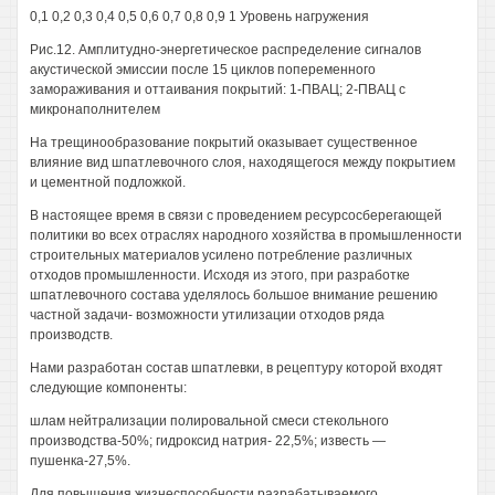
0,1 0,2 0,3 0,4 0,5 0,6 0,7 0,8 0,9 1 Уровень нагружения
Рис.12. Амплитудно-энергетическое распределение сигналов
акустической эмиссии после 15 циклов попеременного
замораживания и оттаивания покрытий: 1-ПВАЦ; 2-ПВАЦ с
микронаполнителем
На трещинообразование покрытий оказывает существенное
влияние вид шпатлевочного слоя, находящегося между покрытием
и цементной подложкой.
В настоящее время в связи с проведением ресурсосберегающей
политики во всех отраслях народного хозяйства в промышленности
строительных материалов усилено потребление различных
отходов промышленности. Исходя из этого, при разработке
шпатлевочного состава уделялось большое внимание решению
частной задачи- возможности утилизации отходов ряда
производств.
Нами разработан состав шпатлевки, в рецептуру которой входят
следующие компоненты:
шлам нейтрализации полировальной смеси стекольного
производства-50%; гидроксид натрия- 22,5%; известь —
пушенка-27,5%.
Для повышения жизнеспособности разрабатываемого