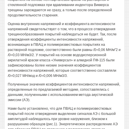
стеклянной подложках при вдавливании индентора Виккерса
трещины зарождаются не сразу, а только после определенной
продолжительности старения.
Оценка внутренних напряжений и коэффициента интенсивности
напряжений свидетельствует о том, что в процессе отверждения
трещинообразования покрытий наблюдаться не будет. Так, после
отверждения коэффициенты интенсивности напряжений,
возникающих в ПВАЦ и полимеризвестковых покрытиях на
растворной подложке, соответственно были равны /0=0,06 МН/м"2 и
/0=0,03 МН/м3/2. У покрытий на основе вододисперсионной
акрилатной краски класса «Универсал» и алкидной ПФ-115 были
зафиксированы более низкие значения коэффициентов
интенсивности напряжений, которые соответственно составляли
/0=0,027 МН/мзд и /0=0,006 МН/м3/3.
Полученные значения коэффициентов интенсивности напряжений,
определенные по предлагаемой методике, сопоставлялись с
данными, полученными с использованием метода акустической
эмиссии (АЭ).
Нами было установлено, что для ПВАЦ и полимеризвестковых
покрытий после отверждения выделение сигналов АЭ с большой
амплитудой наблюдалось при уровне нагружения, близком к
разрушению образцов (рис.1). Энергетическое распределение АЭ