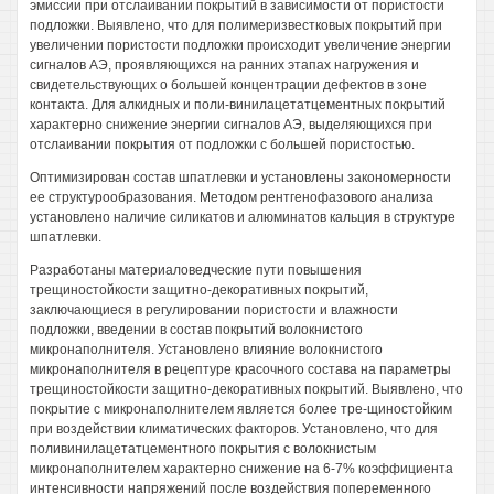
эмиссии при отслаивании покрытий в зависимости от пористости
подложки. Выявлено, что для полимеризвестковых покрытий при
увеличении пористости подложки происходит увеличение энергии
сигналов АЭ, проявляющихся на ранних этапах нагружения и
свидетельствующих о большей концентрации дефектов в зоне
контакта. Для алкидных и поли-винилацетатцементных покрытий
характерно снижение энергии сигналов АЭ, выделяющихся при
отслаивании покрытия от подложки с большей пористостью.
Оптимизирован состав шпатлевки и установлены закономерности
ее структурообразования. Методом рентгенофазового анализа
установлено наличие силикатов и алюминатов кальция в структуре
шпатлевки.
Разработаны материаловедческие пути повышения
трещиностойкости защитно-декоративных покрытий,
заключающиеся в регулировании пористости и влажности
подложки, введении в состав покрытий волокнистого
микронаполнителя. Установлено влияние волокнистого
микронаполнителя в рецептуре красочного состава на параметры
трещиностойкости защитно-декоративных покрытий. Выявлено, что
покрытие с микронаполнителем является более тре-щиностойким
при воздействии климатических факторов. Установлено, что для
поливинилацетатцементного покрытия с волокнистым
микронаполнителем характерно снижение на 6-7% коэффициента
интенсивности напряжений после воздействия попеременного