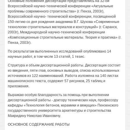
Основные положения диссертации представлялись на 32-ой
Всероссийской научно-технической конференции «Актуальные
проблемы современного строительства» (г. Пенза, 2003г),
Всероссийской научно- технической конференции, посвященной
150-летию со дня рождения академика В.Г. Шухова «Современные
технологии строительных материалов и конструкций» (г. Саранск,
2003г), Международной научно-технической конференции
«Композиционные строительные материалы. Теория и практика» (г.
Пенза, 2003г).
По результатам выполненных исследований опубликовано 14
научных работ, в том числе 13 статей, 1 тезис.
Структура и объем диссертационной работы. Диссертация состоит
из введения, пяти глав, основных выводов, списка использованных
источников из 122 наименований. Работа изложена на 140 листах
машинописного текста, содержит 57 рисунков, 25 таблиц и
приложения.
Выражаю особую благодарность за помощь при выполнении
диссертационной работы - доктору технических наук, профессору
кафедры «Технология бетонов, керамики и вяжущих» Пензенского
государственного университета архитектуры и строительства
Макридину Николаю Ивановичу.
ОСНОВНОЕ СОДЕРЖАНИЕ РАБОТЫ