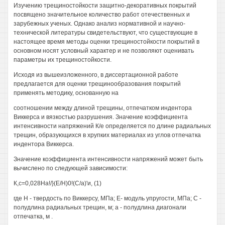
Изучению трещиностойкости защитно-декоративных покрытий
посвящено значительное количество работ отечественных и
зарубежных ученых. Однако анализ нормативной и научно-
технической литературы свидетельствуют, что существующие в
настоящее время методы оценки трещиностойкости покрытий в
основном носят условный характер и не позволяют оценивать
параметры их трещиностойкости.
Исходя из вышеизложенного, в диссертационной работе
предлагается для оценки трещинообразования покрытий
применять методику, основанную на
соотношении между длиной трещины, отпечатком индентора
Виккерса и вязкостью разрушения. Значение коэффициента
интенсивности напряжений К/е определяется по длине радиальных
трещин, образующихся в хрупких материалах из углов отпечатка
индентора Виккерса.
Значение коэффициента интенсивности напряжений может быть
вычислено по следующей зависимости:
К,с=0,028На!/}(Е/Н)0!(С/а)'и, (1)
где Н - твердость по Виккерсу, МПа; Е- модуль упругости, МПа; С -
полудлина радиальных трещин, м; а - полудлина диагонали
отпечатка, м .