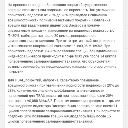
На процессы трещинообразования покрытий существенное
влияние оказывает вид подложки, ее пористость. Так, увеличение
пористости подложки от 20% до 28% приводило к снижению
трещиностойкости полимеризвестковых покрытий. Появление
трещин при вдавливании индентора Виккерса в полиме-
ризвестковом покрытии, нанесенном на подложки с пористостью
П=20%, наблюдается после 20 циклов попеременного
замораживания-оттаивания. При этом критический коэффициент
интенсивности напряжений составляет *1с=0,06 МН/м3/2. При
пористости подложки. П=28% появление трещин при вдавливании
индентора Виккерса происходит в покрытиях уже после 14 циклов
попеременного замораживания-оттаивания, что объясняется
возникновением более неоднородного напряженного состояния в
покрытии.
Для ПВАЦ покрытий, напротив, характерно повышение
трещиностойкости при увеличении пористости подложки от 20% до
28%. Критическое значение коэффициента интенсивности
напряжений для ПВАЦ покрытий при пористости подложки 20%
составляет =0,088 МН/м3/2. При этом появление трещин в покрытии
при внедрении индентора Виккерса было зафиксировано после 11
циклов попеременного замораживания-оттаивания. При пористости
подложки 28% появление трещин наблюдалось лишь после 15
циклов попеременного замораживания-оттаивания.