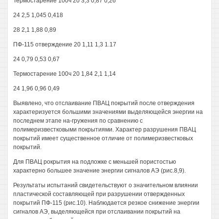
Термостарение 100ч 20 3,3 0,87 0,26
24 2,5 1,045 0,418
28 2,1 1,88 0,89
ПФ-115 отверждение 20 1,11 1,3 1.17
24 0,79 0,53 0,67
Термостарение 100ч 20 1,84 2,1 1,14
24 1,96 0,96 0,49
Выявлено, что отслаивание ПВАЦ покрытий после отверждения
характеризуется большими значениями выделяющейся энергии на
последнем этапе на-гружения по сравнению с
полимеризвестковыми покрытиями. Характер разрушения ПВАЦ
покрытий имеет существенное отличие от полимеризвестковых
покрытий.
Для ПВАЦ рокрытия на подложке с меньшей пористостью
характерно большее значение энергии сигналов АЭ (рис.8,9).
Результаты испытаний свидетельствуют о значительном влиянии
пластической составляющей при разрушении отвержденных
покрытий ПФ-115 (рис.10). Наблюдается резкое снижение энергии
сигналов АЭ, выделяющейся при отслаивании покрытий на