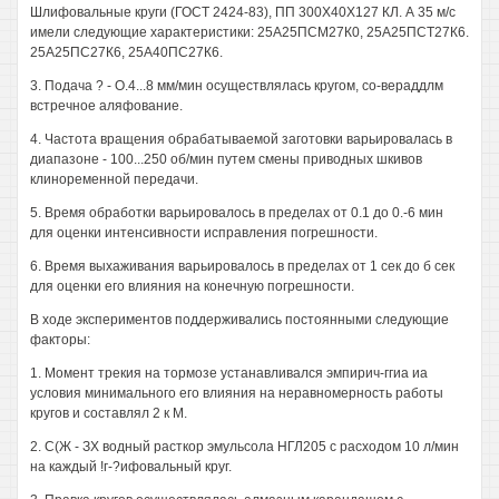
Шлифовальные круги (ГОСТ 2424-83), ПП 300X40X127 КЛ. А 35 м/с
имели следующие характеристики: 25А25ПСМ27К0, 25А25ПСТ27К6.
25А25ПС27К6, 25А40ПС27К6.
3. Подача ? - О.4...8 мм/мин осуществлялась кругом, со-вераддлм
встречное аляфование.
4. Частота вращения обрабатываемой заготовки варьировалась в
диапазоне - 100...250 об/мин путем смены приводных шкивов
клиноременной передачи.
5. Время обработки варьировалось в пределах от 0.1 до 0.-6 мин
для оценки интенсивности исправления погрешности.
6. Время выхаживания варьировалось в пределах от 1 сек до б сек
для оценки его влияния на конечную погрешности.
В ходе экспериментов поддерживались постоянными следующие
факторы:
1. Момент трекия на тормозе устанавливался эмпирич-ггиа иа
условия минимального его влияния на неравномерность работы
кругов и составлял 2 к М.
2. С(Ж - ЗХ водный расткор эмульсола НГЛ205 с расходом 10 л/мин
на каждый !г-?ифовальный круг.