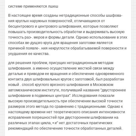
системе применяются лшеш
В настоящее время созданы нетрадиционные способы шшфова-
ния круглых наружных поверхностей, отличающиеся от
бесцентрового и центрового шлифования, юзторые позволяют
повышать производительность обработки и выдерживать высокую
точность раэ-. меров и формы детали. Однако использование в этих
способах ве-дущэго круга для вращения заготовки является
причиной появле-. ния некруглости обрабатываемой поверхности и
ухудшения ее качества.
для решения проблем, присущих нетрадиционным методам
шлифования. а именно осуществление жесткой связи между
деталью и приводом ее вращения и обеспечение одновременного
контакта двух шлифовальных кругов с заготовкой, был разработан
новый . способ круглого врезного шлифования в Московском
автомеханическом институте, получивший название "двустороннее
шлифование в подвижных центрах". Исследования показали
высокую производительность при обеспечении высокой точности
размеров этого метода по сравнению с традиционными. Однако к
настоящему времени нет теоретического описания интенсивности
исправления погрешностей при двустороннем шлифовании на
различных этапах цикла, • и" нет достаточных практических
рекомендаций по обеспечению точности обработанных деталей.