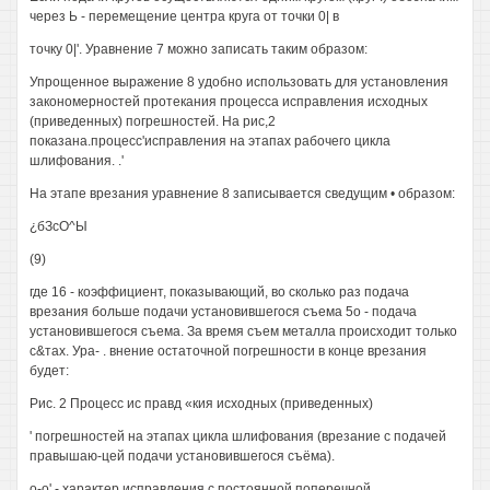
через Ь - перемещение центра круга от точки 0| в
точку 0|'. Уравнение 7 можно записать таким образом:
Упрощенное выражение 8 удобно использовать для установления
закономерностей протекания процесса исправления исходных
(приведенных) погрешностей. На рис,2
показана.процесс'исправления на этапах рабочего цикла
шлифования. .'
На этапе врезания уравнение 8 записывается сведущим • образом:
¿бЗсО^Ы
(9)
где 16 - коэффициент, показывающий, во сколько раз подача
врезания больше подачи установившегося съема 5о - подача
установившегося съема. За время съем металла происходит только
с&тах. Ура- . внение остаточной погрешности в конце врезания
будет:
Рис. 2 Процесс ис правд «кия исходных (приведенных)
' погрешностей на этапах цикла шлифования (врезание с подачей
правышаю-цей подачи установившегося съёма).
о-о' - характер исправления с постоянной поперечной