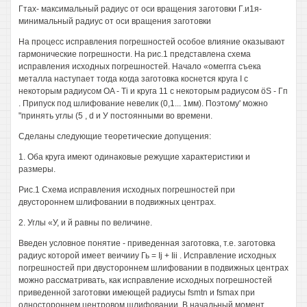
Гтах- максимальный радиус от оси вращения заготовки Г.и1я-
минимальный радиус от оси вращения заготовки
На процесс исправления погрешностей особое влияние оказывают
гармонические погрешности. На рис.1 представлена схема
исправления исходных погрешностей. Начало «омеггга съека
металла наступает тогда когда заготовка коснется круга I с
некоторым радиусом OA - Ti и круга 11 с некоторым радиусом öS - Гп
. Припуск под шлифование невелик (0,1... 1мм). Поэтому' можно
"принять углы (5 , d и У постоянными во времени.
Сделаны следующие теоретические допущения:
1. Оба круга имеют одинаковые режущие характеристики и
размеры.
Рис.1 Схема исправления исходных погрешностей при
двустороннем шлифовании в подвижных центрах.
2. Углы «У, и й равны по величине.
Введен условное понятие - приведенная заготовка, т.е. заготовка
радиус которой имеет веичииу Гь = Ij + Iii . Исправление исходных
погрешностей при двустороннем шлифовании в подвижных центрах
можно рассматривать, как исправление исходных погрешностей
приведенной заготовки имеющей радиусы fsmtn и fsmax при
одностороннем центровом шлифовании. В начальный момент