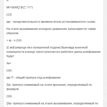
А*
Ml+GbNQ' [KZ,* г*г*)
(13)
где - продолжительность времени втала установившегося съема.
На этапе выхаживания исходное уравнение записывается таким
образом:
+ ку - о (14)
(£ мхЕаявагще без поперечной подачи) Вьянчвда конечной
погрешности в конце трехступенчатого рабочего цикла шлифования
будет
Ак=
(16)
где П - общий припуск под шлифование
Zip- припуск снимаемый на этапе врезания, определяемый по
формуле
(16)
Zita- припуск снимаемый на этапе выхаживания, определяемый по