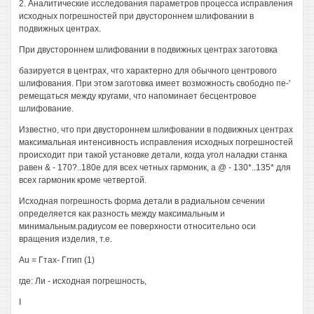
2. Аналитические исследования параметров процесса исправления
исходных погрешностей при двустороннем шлифовании в
подвижных центрах.
При двустороннем шлифовании в подвижных центрах заготовка
базируется в центрах, что характерно для обычного центрового
шлифования. При этом заготовка имеет возможность свободно пе-'
ремещаться между кругами, что напоминает бесцентровое
шлифование.
Известно, что при двустороннем шлифовании в подвижных центрах
максимальная интенсивность исправления исходных погрешностей
происходит при такой установке детали, когда угол наладки станка
равен & - 170?..180е для всех четных гармоник, а @ - 130*..135* для
всех гармоник кроме четвертой.
Исходная погрешность форма детали в радиальном сечении
определяется как разность между максимальным и
минимальным.радиусом ее поверхности относительно оси
вращения изделия, т.е.
Au = Гтах- Гггип (1)
где: Ли - исходная погрешность,
I