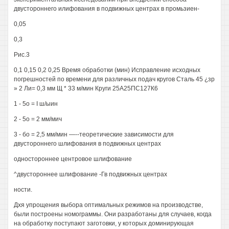
двустороннего илифования в подвижных центрах в промьзиен-
0,05
0,3
Рис.3
0,1 0,15 0,2 0,25 Время обработки (мин) Исправление исходных
погрешностей по времени для различных подач кругов Сталь 45 ¿зр
» 2 Ли= 0,3 мм Щ * 33 м/мин Круги 25А25ПС127К6
1 - 5о = I ш/ыин
2 - 5о = 2 мм/мич
3 - бо = 2,5 мм/мин —--теоретические зависимости для
двустороннего шлифования в подвижных центрах
одностороннее центровое шлифование
^двустороннее шлифование -Гв подвижных центрах
ности.
Дхя упрощения выбора оптимальных режимов на производстве,
были построены номограммы. Они разработаны для случаев, когда
на обработку поступают заготовки, у которых доминирующая