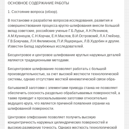
ОСНОВНОЕ СОДЕРЖАНИЕ РАБОТЫ
1. Состояние вопроса (обзор).
В постановке и разработке вопросов исследования, развития и
совершенствования процесса кругло-шлифования внесли большой
вклад советские, российские ученые Г.Б.Лурье, А.Н.Резников,
А.М.Кузнецов, С.Н.Корчак, Е.Н.Маслов, В.И.Островский, Л.А.Глейзер,
Г.В.Бокучава, Л.Н.Филимонов, П.И.Ящерицын, Л.В.Худобин и другие.
Известен Бклад зарубежных исследователей.
Бесцентровое и центровое шлифование круглых наружных деталей
являются традиционными методами.
Бесцентровое шлифование позволяет работать с большой
производительностью, за счет высокой жесткости технологической
системы, однако отсутствие жесткой кинематической связи обра-
батываемсй заготовки с элементами привода станка не позволяет
обеспечить соосность раздельно обрабатываемых поверхностей, а
также приводит к проскальзыванию заготовки относительно
ведущего круга, что является причиной появления огранки на
шлифованной поверхности.
Центровое олкфозание позволяет получить высокую
концентричность наружных цилиндрических поверхностей и
высокую.размерную точность. Однаюэ жесткость технологической