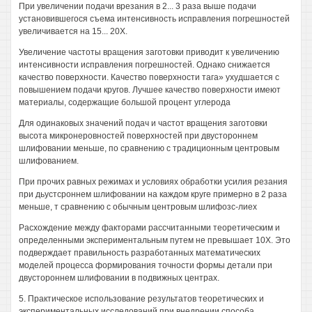
При увеличении подачи врезания в 2... 3 раза выше подачи
установившегося съема интенсивность исправления погрешностей
увеличивается на 15... 20Х.
Увеличение частоты вращения заготовки приводит к увеличению
интенсивности исправления погрешностей. Однако снижается
качество поверхности. Качество поверхности тага» ухудшается с
повышением подачи кругов. Лучшее качество поверхности имеют
материалы, содержащие большой процент углерода
Для одинаковых значений подач и частот вращения заготовки
высота микронеровностей поверхностей при двустороннем
шлифовании меньше, по сравнению с традиционным центровым
шлифованием.
При прочих равных режимах и условиях обработки усилия резания
при дьустсроннем шлифовании на каждом круге примерно в 2 раза
меньше, т сравнению с обычным центровым шлифозс-лиех
Расхождение между факторами рассчитанными теоретическим и
определенными экспериментальным путем не превышает 10Х. Это
подверждает правильность разработанных математических
моделей процесса формирования точности формы детали при
двустороннем шлифовании в подвижных центрах.
5. Практическое использование результатов теоретических и
экспериментальных исследований при внедрении способа