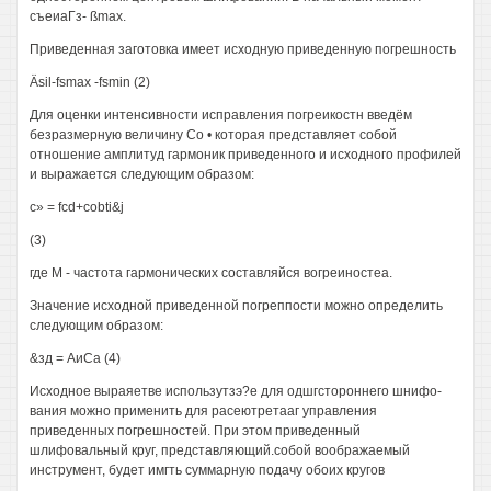
съеиаГз- ßmax.
Приведенная заготовка имеет исходную приведенную погрешность
Äsil-fsmax -fsmin (2)
Для оценки интенсивности исправления погреикостн введём
безразмерную величину Со • которая представляет собой
отношение амплитуд гармоник приведенного и исходного профилей
и выражается следующим образом:
с» = fcd+cobti&j
(3)
где М - частота гармонических составляйся вогреиностеа.
Значение исходной приведенной погреппости можно определить
следующим образом:
&зд = АиСа (4)
Исходное выраяетве использутзэ?е для одшгстороннего шнифо-
вания можно применить для расеютретааг управления
приведенных погрешностей. При этом приведенный
шлифовальный круг, представляющий.собой воображаемый
инструмент, будет имгть суммарную подачу обоих кругов