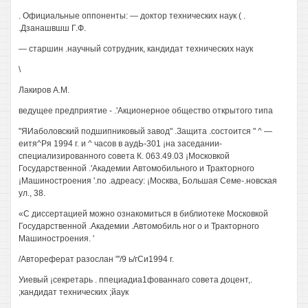
. Официальные оппоненты: — доктор технических наук ( .
.Дзанашвшш Г.Ф.
— старшин .научный сотрудник, кандидат технических наук
\
Лакиров А.М.
ведущее предприятие - .'Акционерное общество открытого типа
"ЯИаболовский подшипниковый завод" .Защита .состоится " ^ —
еитя^Ря 1994 г. и ^ часов в аудЬ-301 ¡на заседании-
специализированного совета К. 063.49.03 ¡Московкой
Государственной .'Академии Автомобильного и Тракторного
¡Машиностроения '.по .адреасу: ¡Москва, Большая Семе-.новская
ул., 38.
«С диссертацией можно ознакомиться в библиотеке Московкой
Государственной .Академии .Автомобиль ног о и Тракторного
Машиностроения. '
/Автореферат разослан "'/9 ь/гСи1994 г.
Уиевый ¡секретарь . ппециадиа1фованнаго совета доцент,.
;кандидат технических ;йаук