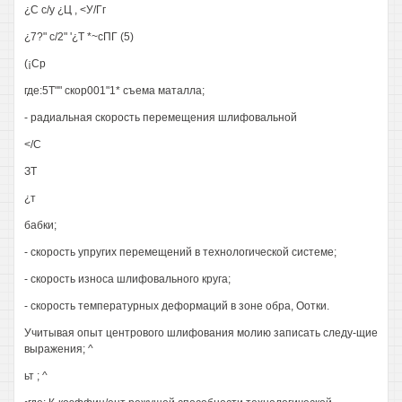
¿С с/у ¿Ц , <У/Гг
¿7?" с/2" '¿Т *~сПГ (5)
(¡Ср
где:5Т"" скор001"1* съема маталла;
- радиальная скорость перемещения шлифовальной
</С
ЗТ
¿т
бабки;
- скорость упругих перемещений в технологической системе;
- скорость износа шлифовального круга;
- скорость температурных деформаций в зоне обра, Оотки.
Учитывая опыт центрового шлифования молию записать следу-щие
выражения; ^
ьт ; ^