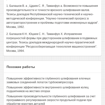
1. Балашов В. а , Цдаев С. Я , Таманфуо а. Возможности повышения
производительности и точности врезного шлифования валов.
Тезисы докладов Республиканской научно-технической и научно-
методической конференции. "Научно-технический прогресс в
автотракторостроении и проблемы подготовки инженерных кадров".
Москва, 1992.
2. Балашов К Н:. Юцаев С. Н.. Таманфуо X. Исправление
погрешностей формы при двустороннем шлифовании в подвижных
центрах. Тезисы докладов международной научно-пррактической
конференции "Ресурсосберегающая технология машиностроения".
Москва, 1994.
Похожие работы
Повышение эффективности глубинного шлифования елочных
замковых соединений лопаток турбокомпрессора
Повышение эффективности внутреннего шлифования колец
подшипников на жестких опорах
Повышение производительности глубинного шлифования за счет
программного регулирования скорости продольной подачи при
обработке коротких деталей