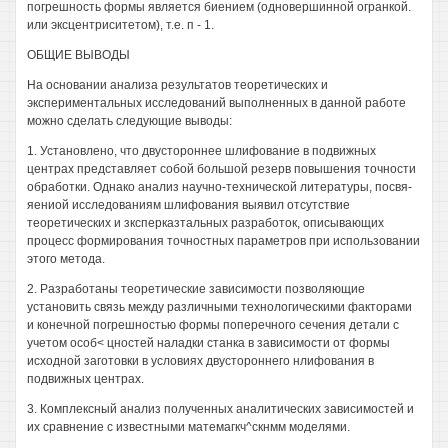
погрешность формы является биением (одновершинной огранкой.
или эксцентриситетом), т.е. п - 1.
ОБЩИЕ ВЫВОДЫ
На основании анализа результатов теоретических и
экспериментальных исследований выполненных в данной работе
можно сделать следующие выводы:
1. Установлено, что двустороннее шлифование в подвижных
центрах представляет собой большой резерв повышения точности
обработки. Однако анализ научно-технической литературы, посвя-
яениой исследованиям шлифования выявил отсутствие
теоретических и зксперказтальных разработок, описывающих
процесс формирования точностных параметров при использовании
этого метода.
2. Разработаны теоретические зависимости позволяющие
установить связь между различными технологическими факторами
и конечной погрешностью формы поперечного сечения детали с
учетом особ< цностей наладки станка в зависимости от формы
исходной заготовки в условиях двустороннего нлифования в
подвижных центрах.
3. Комплексный анализ полученных аналитических зависимостей и
их сравнение с известными матемагкч^скнмм моделями.