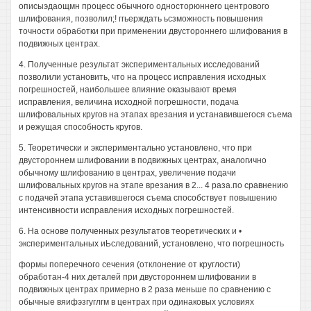
описыэдаощмн процесс обычного односторюннего центрового
шлифования, позволил;! ггьерждать ьсзможность повышения
точности обработки при применении двустороннего шлифования в
подвижных центрах.
4. Полученные результат экспериментальных исследований
позволили установить, что на процесс исправления исходных
погрешностей, наибольшее влияние оказывают время
исправления, величина исходной погрешности, подача
шлифовальных кругов на этапах врезания и устанавившегося съема
и режущая способность кругов.
5. Теоретически и экспериментально установлено, что при
двустороннем шлифовании в подвижных центрах, аналогично
обычному шлифованию в центрах, увеличение подачи
шлифовальных кругов на этапе врезания в 2... 4 раза.по сравнению
с подачей этапа уставившегося съема способствует повышению
интенсивности исправления исходных погрешностей.
6. На основе полученных результатов теоретических и •
экспериментальных иЬследований, установлено, что погрешность
формы поперечного сечения (отклонение от круглости)
обработан-4 них деталей при двустороннем шлифовании в
подвижных центрах примерно в 2 раза меньше по сравнению с
обычные вяифэзгуглгм в центрах при одинаковых условиях