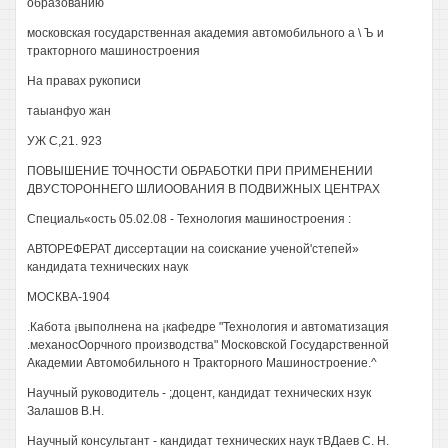
образованию
московская государственная академия автомобильного а \ Ъ и
тракторного машиностроения
На правах рукописи
таыанфуо жан
УЖ С,21. 923
ПОВЫШЕНИЕ ТОЧНОСТИ ОБРАБОТКИ ПРИ ПРИМЕНЕНИИ
ДВУСТОРОННЕГО ШЛИООВАНИЯ В ПОДВИЖНЫХ ЦЕНТРАХ
Специаль«ость 05.02.08 - Технология машиностроения :
АВТОРЕФЕРАТ диссертации на соискание ученой'степей»
кандидата технических наук
МОСКВА-1904
.Кабота ¡выполнена на ¡кафедре "Технология и автоматизация
.механосОорчного производства" Московской Государственной
Академии Автомобильного н Тракторного Машиностроение.^
Научный руководитель - ;доцент, кандидат технических нзук
Залашов В.Н.
Научный консультант - кандидат технических наук тВДаев С. Н.