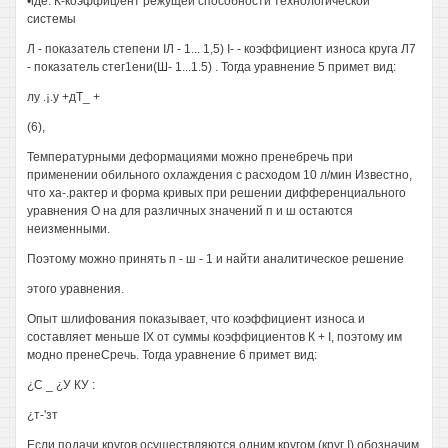
•где: К-коэффиц/ент режущей способности технологической
системы
Л - показатель степени IЛ - 1... 1,5) I- - коэффициент износа круга Л7
- показатель стег1ени(Ш- 1...1.5) . Тогда уравнение 5 примет вид:
лу .¡.у +дТ_ +
(6),
Температурными деформациями можно пренебречь при
применении обильного охлаждения с расходом 10 л/мин Известно,
что ха-.рактер и форма кривых при решении дифференциального
уравнения О на для различных значений п и ш остаются
неизменными.
Поэтому можно принять п - ш - 1 и найти аналитическое решение
этого уравнения.
Опыт шлифования показывает, что коэффициент износа и
составляет меньше IX от суммы коэффициентов К + I, поэтому им
модно пренеСречь. Тогда уравнение 6 примет вид:
¿С _ ¿У КУ :
¿т-'зт
Если подачи кругов осуществляются одним кругом (круг I) обозначим