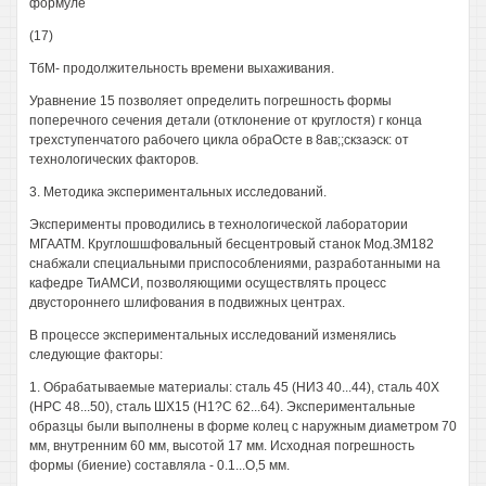
формуле
(17)
ТбМ- продолжительность времени выхаживания.
Уравнение 15 позволяет определить погрешность формы
поперечного сечения детали (отклонение от круглостя) г конца
трехступенчатого рабочего цикла обраОсте в 8ав;;скзаэск: от
технологических факторов.
3. Методика экспериментальных исследований.
Эксперименты проводились в технологической лаборатории
МГААТМ. Круглошшфовальный бесцентровый станок Мод.ЗМ182
снабжали специальными приспособлениями, разработанными на
кафедре ТиАМСИ, позволяющими осуществлять процесс
двустороннего шлифования в подвижных центрах.
В процессе экспериментальных исследований изменялись
следующие факторы:
1. Обрабатываемые материалы: сталь 45 (НИЗ 40...44), сталь 40Х
(НРС 48...50), сталь ШХ15 (Н1?С 62...64). Экспериментальные
образцы были выполнены в форме колец с наружным диаметром 70
мм, внутренним 60 мм, высотой 17 мм. Исходная погрешность
формы (биение) составляла - 0.1...О,5 мм.