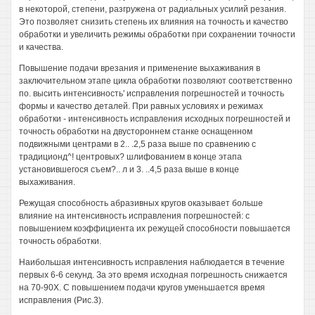
в некоторой, степени, разгружена от радиальных усилий резания.
Это позволяет снизить степень их влияния на точность и качество
обработки и увеличить режимы обработки при сохранении точности
и качества.
Повышение подачи врезания и применение выхаживания в
заключительном этапе цикла обработки позволяют соответственно
по. высить интенсивность' исправления погрешностей и точность
формы и качество деталей. При равных условиях и режимах
обработки - интенсивность исправления исходных погрешностей и
точность обработки на двустороннем станке оснащенном
подвижными центрами в 2.. .2,5 раза выше по сравнению с
традиционд^! центровых? шлифованием в конце этапа
установившегося съем?.. л и 3. ..4,5 раза выше в конце
выхаживания.
Режущая способность абразивных кругов оказывает больше
влияние на интенсивность исправления погрешностей: с
повышением коэффициента их режущей способности повышается
точность обработки.
Наибольшая интенсивность исправления наблюдается в течение
первых 6-6 секунд. За это время исходная погрешность снижается
на 70-90Х. С повышением подачи кругов уменьшается время
исправления (Рис.3).