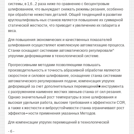
системы, в 1,6...2 раза ниже по сравнению с бесцентровым
шлифованием, что вынуждает снижать режимы резания, особенно
при обработке нежестких деталей. Общей тенденцией в развитии
круглошлифоваль-ных станков является повышение их суммарной
статической жесткости, что приводит к увеличению их габарита и
веса.
Для повышения экономических и качественных показателей
шлифования осуществляют комплексную автоматизацию процесса.
Станки оснащают системами автоматического регулировали^
упругими деформациями в технологической системе.
Прогрессивными методами позволяющими повышать
производительность и точность абразивной обработки являются
скоростное и силовое шлифование, оснащение станка системами
автоматического регулирования подачи, компенсация упругих
деформаций за счет дополнительных перемещений■ инструмента
с разгружением наименее жестких звеньев станка от сил резания.
Однако значительный рост температуры в зоне шлифования и
высокая удельная работа, высокие требования к эффектности СОЯ,
а также к жесткости и виброустойчивости станка ограничивают рост
эффектов-• ности применения указанных Методов.
Для компенсации упругих перемещений в технологической
- б -