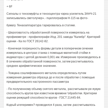
+ 6F
Сигналы о тензомуфты и тензоцентра чэреа усилитель ЗАНЧ-21
записывались светолучер».- пциллографом Н-115 ка фото-
бумагу. Тенаоаппаратура тарировалась в статике.
- Шероговатость обработанной поверхности измерялась на
профиюметре - профилографе Иод. 201 завода "Калибр". Критерий
оценки - Ка по ГОСТ 26142-82.
- Конечная погрешность формы детали в поперечном сечении
измерялась в центрах станка с помощью магнитной стойки я
индикатора с цеггой деления 0,001 им. Измерение производилось в
8 сечениях обработанной поверхности, затем рассчитывалось
среднее арифметическое значение.
- Тожцкна сошлифованного металла определялась путем
измерения диаметра образца до и после обработки с помощью
предварительного настроенного пассаметра
- По полученному объему снятого металла, :рассчитывали ре-яукую
способность кругов при известном времени 'обработки. Критерии
оценки режущей способности кругов - ГОСТ 21445-84.
Кздгый ьтеперимен? проводился 4 раза, затем .рассчитывалось