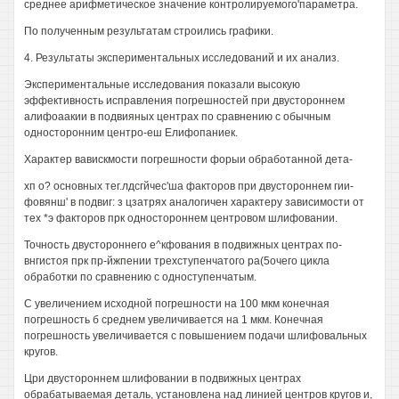
среднее арифметическое значение контролируемого'параметра.
По полученным результатам строились графики.
4. Результаты экспериментальных исследований и их анализ.
Экспериментальные исследования показали высокую
эффективность исправления погрешностей при двустороннем
алифоаакии в подвияных центрах по сравнению с обычным
односторонним центро-еш Елифопаниек.
Характер вавискмости погрешности форыи обработанной дета-
хп о? основных тег.лдсгйчес'ша факторов при двустороннем гии-
фовянш' в подвиг: з цзатрях аналогичен характеру зависимости от
тех *э факторов прк одностороннем центровом шлифовании.
Точность двустороннего е^кфования в подвижных центрах по-
внгистоя прк пр-йжпении трехступенчатого ра(5очего цикла
обработки по сравнению с одноступенчатым.
С увеличением исходной погрешности на 100 мкм конечная
погрешность б среднем увеличивается на 1 мкм. Конечная
погрешность увеличивается с повышением подачи шлифовальных
кругов.
Цри двустороннем шлифовании в подвижных центрах
обрабатываемая деталь, установлена над линией центров кругов и,