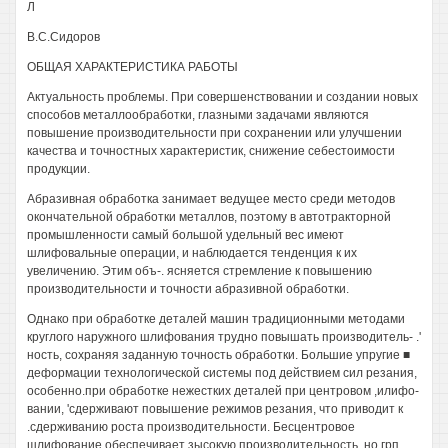
Л
В.С.Сидоров
ОБЩАЯ ХАРАКТЕРИСТИКА РАБОТЫ
Актуальность проблемы. При совершенствовании и создании новых
способов металлообработки, глазными задачами являются
повышение производительности при сохранении или улучшении
качества и точностных характеристик, снижение себестоимости
продукции.
Абразивная обработка занимает ведущее место среди методов
окончательной обработки металлов, поэтому в автотракторной
промышленности самый большой удельный вес имеют
шлифовальные операции, и наблюдается тенденция к их
увеличению. Этим объ-. ясняется стремление к повышению
производительности и точности абразивной обработки.
Однако при обработке деталей машин традиционными методами
круглого наружного шлифования трудно повышать производитель- .'
ность, сохраняя заданную точность обработки. Большие упругие ■
деформации технологической системы под действием сил резания,
особенно.при обработке нежестких деталей при центровом ,илифо-
вании, 'сдерживают повышение режимов резания, что приводит к
.сдерживанию роста производительности. Бесцентровое
шлифование обеспечивает зысокую производительность, но грп