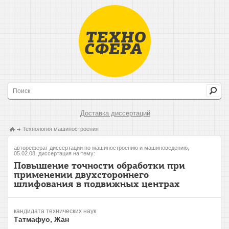
Доставка диссертаций
Технология машиностроения
автореферат диссертации по машиностроению и машиноведению,
05.02.08, диссертация на тему:
Повышение точности обработки при
применении двухстороннего
шлифования в подвижных центрах
кандидата технических наук
Татмафуо, Жан