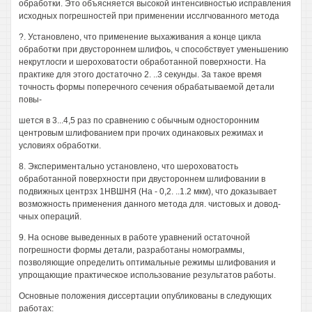
обработки. Это объясняется высокой интенсивностью исправления
исходных погрешностей при применении исслгчованного метода
?. Установлено, что применение выхаживания а конце цикла
обработки при двустороннем шлифоь, ч способствует уменьшению
некрутлосги и шероховатости обработанной поверхности. На
практике для этого достаточно 2. ..3 секунды. За такое время
точность формы поперечного сечения обрабатываемой детали
повы-
шется в 3...4,5 раз по сравнению с обычным односторонним
центровым шлифованием при прочих одинаковых режимах и
условиях обработки.
8. Экспериментально установлено, что шероховатость
обработанной поверхности при двустороннем шлифовании в
подвижных центрзх 1НВШНЯ (На - 0,2. ..1.2 мкм), что доказывает
возможность применения данного метода для. чистовых и довод-
чных операций.
9. На основе выведенных в работе уравнений остаточной
погрешности формы детали, разработаны номограммы,
позволяющие определить оптимальные режимы шлифования и
упрощающие практическое использование результатов работы.
Основные положения диссертации опубликованы в следующих
работах: