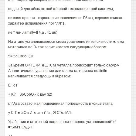
подачей для абсолютной жёсткой технологической системы;
нижняя припая - характер исправления пэ Гбтах; верхняя кривая -
характер исправления поГ*лЛ*1.
ие * ли- ¿amsfty-fl /¿а . 41 uü)
На атапе установившегося сгема уравнение интенсивности ■лема
материала по Гь тах записывается следующим образом:
5= 5оСвбо( (ш
За ьремл О 4Т1 ч<Тн 1.ТСМ металла происходит только с б:v¡:<•
Аналитическое уравнение дли съема материала по íiniln
напиливается следующим образом:
Él. dT
+ Kí/ = SoCobOi- К Дьу (i2)
гл^Asa остаточная приведенная погрешность в конце этапа
у С Т ■ úiО к И Ь ш rr i' Г» ; Я С'Ъ.-МЛ.
Ура^н-ние и статочной погрешности в конце установившей*»!
■"ЫМ'1 ОуДиТ