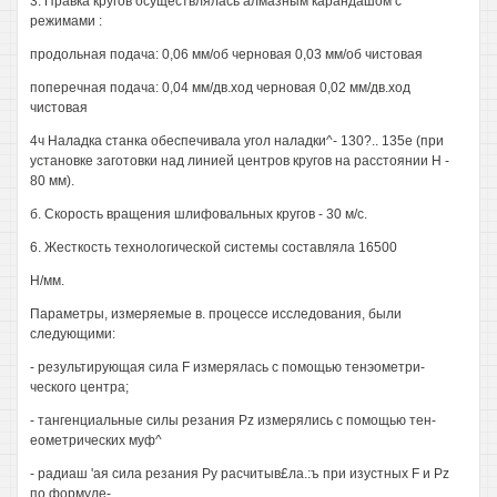
3. Правка кругов осуществлялась алмазным карандашом с
режимами :
продольная подача: 0,06 мм/об черновая 0,03 мм/об чистовая
поперечная подача: 0,04 мм/дв.ход черновая 0,02 мм/дв.ход
чистовая
4ч Наладка станка обеспечивала угол наладки^- 130?.. 135е (при
установке заготовки над линией центров кругов на расстоянии Н -
80 мм).
б. Скорость вращения шлифовальных кругов - 30 м/с.
6. Жесткость технологической системы составляла 16500
Н/мм.
Параметры, измеряемые в. процессе исследования, были
следующими:
- результирующая сила F измерялась с помощью тенэометри-
ческого центра;
- тангенциальные силы резания Pz измерялись с помощью тен-
еометрических муф^
- радиаш 'ая сила резания Ру расчитыв£ла.:ъ при изустных F и Pz
по формуле-