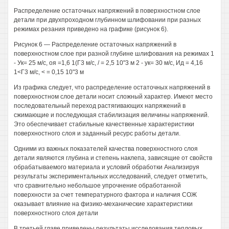
Распределение остаточных напряжений в поверхностном слое
детали при двухпроходном глубинном шлифовании при разных
режимах резания приведено на графике (рисунок 6).
Рисунок 6 — Распределение остаточных напряжений в
поверхностном слое при разной глубине шлифования на режимах 1
- Ук= 25 м/с, оя =1,6 1(Г3 м/с, / = 2,5 10"3 м 2 - ук= 30 м/с, Ид = 4,16
1<Г3 м/с, < = 0,15 10"3 м
Из графика следует, что распределение остаточных напряжений в
поверхностном слое детали носит сложный характер. Имеют место
последовательный переход растягивающих напряжений в
сжимающие и последующая стабилизация величины напряжений.
Это обеспечивает стабильные качественные характеристики
поверхностного слоя и заданный ресурс работы детали.
Одними из важных показателей качества поверхностного слоя
детали являются глубина и степень наклепа, зависящие от свойств
обрабатываемого материала и условий обработки Анализируя
результаты экспериментальных исследований, следует отметить,
что сравнительно небольшое упрочнение обработанной
поверхности за счет температурного фактора и наличия СОЖ
оказывает влияние на физико-механические характеристики
поверхностного слоя детали
В третьей главе приведены результаты исследования тепловых