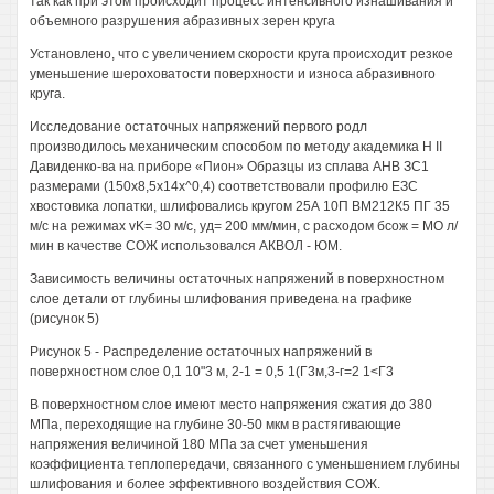
так как при этом происходит процесс интенсивного изнашивания и
объемного разрушения абразивных зерен круга
Установлено, что с увеличением скорости круга происходит резкое
уменьшение шероховатости поверхности и износа абразивного
круга.
Исследование остаточных напряжений первого родл
производилось механическим способом по методу академика Н II
Давиденко-ва на приборе «Пион» Образцы из сплава AHB ЗС1
размерами (150x8,5x14x^0,4) соответствовали профилю ЕЗС
хвостовика лопатки, шлифовались кругом 25А 10П ВМ212К5 ПГ 35
м/с на режимах vK= 30 м/с, уд= 200 мм/мин, с расходом бсож = МО л/
мин в качестве СОЖ использовался АКВОЛ - ЮМ.
Зависимость величины остаточных напряжений в поверхностном
слое детали от глубины шлифования приведена на графике
(рисунок 5)
Рисунок 5 - Распределение остаточных напряжений в
поверхностном слое 0,1 10"3 м, 2-1 = 0,5 1(Г3м,3-г=2 1<Г3
В поверхностном слое имеют место напряжения сжатия до 380
МПа, переходящие на глубине 30-50 мкм в растягивающие
напряжения величиной 180 МПа за счет уменьшения
коэффициента теплопередачи, связанного с уменьшением глубины
шлифования и более эффективного воздействия СОЖ.