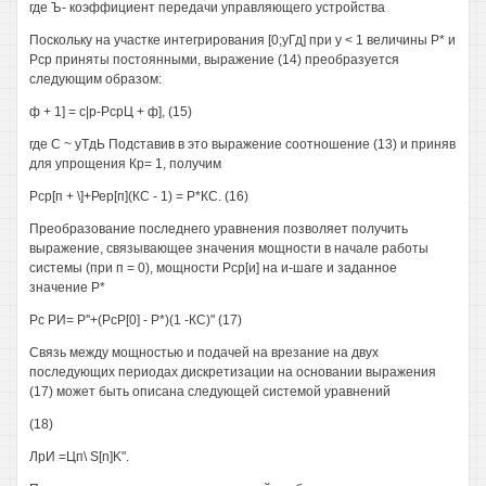
где Ъ- коэффициент передачи управляющего устройства
Поскольку на участке интегрирования [0;уГд] при у < 1 величины Р* и
Рср приняты постоянными, выражение (14) преобразуется
следующим образом:
ф + 1] = с|р-РсрЦ + ф], (15)
где С ~ уТдЬ Подставив в это выражение соотношение (13) и приняв
для упрощения Кр= 1, получим
Рср[п + \]+Рер[п](КС - 1) = Р*КС. (16)
Преобразование последнего уравнения позволяет получить
выражение, связывающее значения мощности в начале работы
системы (при п = 0), мощности Рср[и] на и-шаге и заданное
значение Р*
Рс РИ= Р''+(РсР[0] - Р*)(1 -КС)" (17)
Связь между мощностью и подачей на врезание на двух
последующих периодах дискретизации на основании выражения
(17) может быть описана следующей системой уравнений
(18)
ЛрИ =Цп\ S[n]K".