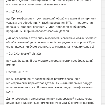
Для нахождения тангенциальной составляющей силы резания
воспользуемся эмпирической зависимостью
(созу)^ I, (1)
где Ср - коэффициент, учитывающий обрабатываемый материал и
условия его обработки; ? - глубина резания, 5"Пр — продольная
подача, V- скорость резания, у- угол, определяющий форму
профиля; Ь - ширина обрабатываемой детали
Для определения этой силы выделяем бесконечно малый элемент
обрабатываемой детали высотой сЫ, координата которого X При
его шлифовании будет возникать элементарная сила (рисунок 1)
= Срг 1Хр* (сову)** вЬ . (2)
при шлифовании В результате математических преобразований
имеем
Р,=2ацё;-4К)> (з)
где А - коэффициент, зависящий от режимов резания и
геометрических параметров детали; Кх — минимальный радиус
шлифовального круга; Яг - максимальный радиус шлифовального
круга
Для определения силы резания при непрерывной правке круга
алмазным роликом выделим бесконечно малый элемент высотой