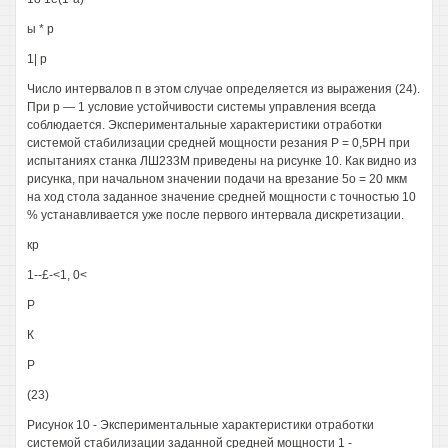
ы * р
1| р
Число интервалов п в этом случае определяется из выражения (24).
При р — 1 условие устойчивости системы управления всегда
соблюдается. Экспериментальные характеристики отработки
системой стабилизации средней мощности резания Р = 0,5РН при
испытаниях станка ЛШ233М приведены на рисунке 10. Как видно из
рисунка, при начальном значении подачи на врезание 5о = 20 мкм
на ход стола заданное значение средней мощности с точностью 10
% устанавливается уже после первого интервала дискретизации.
кр
1--£-<1, 0<
Р
К
Р
(23)
Рисунок 10 - Экспериментальные характеристики отработки
системой стабилизации заданной средней мощности 1 -