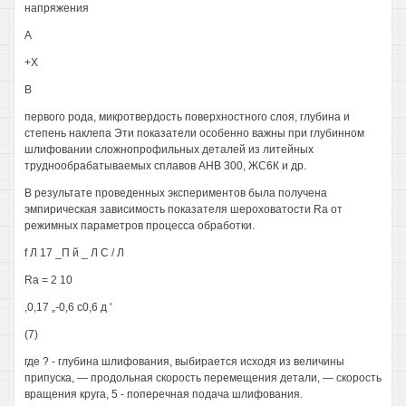
напряжения
А
+Х
В
первого рода, микротвердость поверхностного слоя, глубина и
степень наклепа Эти показатели особенно важны при глубинном
шлифовании сложнопрофильных деталей из литейных
труднообрабатываемых сплавов AHB 300, ЖС6К и др.
В результате проведенных экспериментов была получена
эмпирическая зависимость показателя шероховатости Ra от
режимных параметров процесса обработки.
f Л 17 _П й _ Л С / Л
Ra = 2 10
,0,17 „-0,6 с0,6 д '
(7)
где ? - глубина шлифования, выбирается исходя из величины
припуска, — продольная скорость перемещения детали, — скорость
вращения круга, 5 - поперечная подача шлифования.