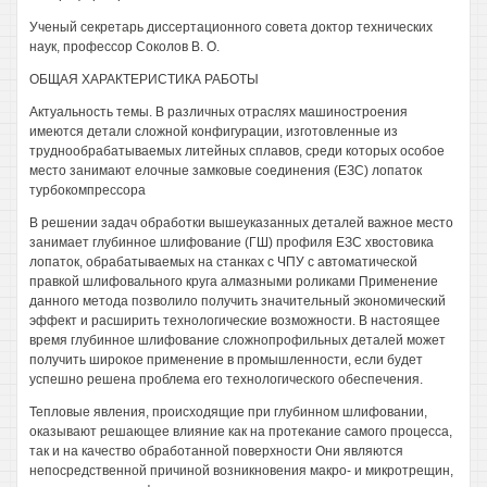
Ученый секретарь диссертационного совета доктор технических
наук, профессор Соколов В. О.
ОБЩАЯ ХАРАКТЕРИСТИКА РАБОТЫ
Актуальность темы. В различных отраслях машиностроения
имеются детали сложной конфигурации, изготовленные из
труднообрабатываемых литейных сплавов, среди которых особое
место занимают елочные замковые соединения (ЕЗС) лопаток
турбокомпрессора
В решении задач обработки вышеуказанных деталей важное место
занимает глубинное шлифование (ГШ) профиля ЕЗС хвостовика
лопаток, обрабатываемых на станках с ЧПУ с автоматической
правкой шлифовального круга алмазными роликами Применение
данного метода позволило получить значительный экономический
эффект и расширить технологические возможности. В настоящее
время глубинное шлифование сложнопрофильных деталей может
получить широкое применение в промышленности, если будет
успешно решена проблема его технологического обеспечения.
Тепловые явления, происходящие при глубинном шлифовании,
оказывают решающее влияние как на протекание самого процесса,
так и на качество обработанной поверхности Они являются
непосредственной причиной возникновения макро- и микротрещин,