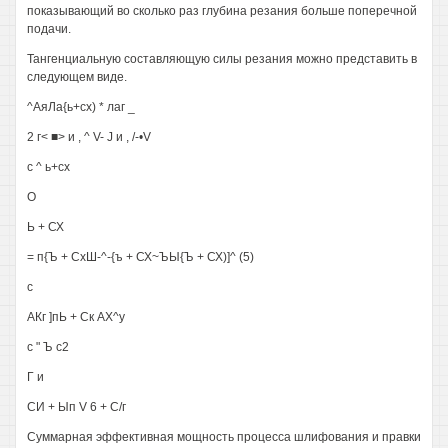
показывающий во сколько раз глубина резания больше поперечной
подачи.
Тангенциальную составляющую силы резания можно представить в
следующем виде.
^АяЛа{ь+сх) * лаг _
2 г< ■> и , ^ V- J и , /-•V
с ^ ь+сх
О
Ь + СХ
= п{Ъ + СхШ-^-{ъ + СХ~ЪЫ{Ъ + СХ)]^ (5)
с
АКг ]пЬ + Ск АХ^у
с " Ъ с2
Г и
СИ + Ып V 6 + С/г
Суммарная эффективная мощность процесса шлифования и правки