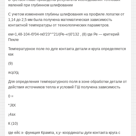
явлений при глубинном шлифовании
С учетом изменения глубины шлифования на профиле лопатки от
1,14 до 2,5 мм была получена математическая зависимость
контактной температуры от технологических параметров.
ем=1,48-104-/0'04-гк0'23^°'21/(Ре-«г)0'132 , (8) где Ре — критерий
Пекле
Температурное поле по дуге контакта детали и круга определяется
как
(9)
ясрУд
Для определения температурного поля в зоне обработки детали от
действия источников тепла и условий ГШ получена зависимость
0 =
*JïtX
¡4ах
К (10)
где ейс х- функция Крампа, х,у- координаты дуги контакта круга с