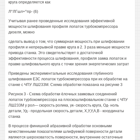
круга определяется как
Л^ЛГшл+^пр- (6)
Учитывая ранее проведенные исследования эффективной
мощности шлифования профиля лопаток турбокомпрессора
дизеля, можно
сделать вывод о том, что суммарная мощность при шлифовании
профиля и непрерывной правке круга в 2. 3 раза меньше мощности
привода станка. Это свидетельствует о достаточной
эффективности процесса шлифования, профиля замка лопаток и
правке шлифовального круга с точки зрения энергетических затрат
Приведены экспериментальные исследования глубинного
шлифования ЕЗС лопаток турбокомпрессора при их обработке на
станке с ЧПУ ЛШ233М. Схема обработки показана на рисунке 3
Рисунок 3 - Схема обработки ёлочных замковых соединений
лопаток турбокомпрессора на плоскошлифовальном станке с ЧПУ
ЛШ233М у рол— скорость ролика, ук- скорость круга, Од- ноль
детали, Уд - продольная скорость детали, Х,У,У,А,В - координаты
станка
В процессе финишной абразивной обработки основными
качественными показателями шлифуемой поверхности детали
являются шероховатость поверхности, внутренние остаточные