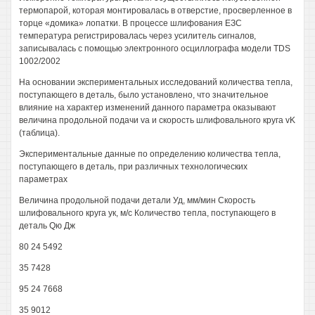
термопарой, которая монтировалась в отверстие, просверленное в
торце «домика» лопатки. В процессе шлифования ЕЗС
температура регистрировалась через усилитель сигналов,
записывалась с помощью электронного осциллографа модели TDS
1002/2002
На основании экспериментальных исследований количества тепла,
поступающего в деталь, было установлено, что значительное
влияние на характер изменений данного параметра оказывают
величина продольной подачи va и скорость шлифовального круга vK
(таблица).
Экспериментальные данные по определению количества тепла,
поступающего в деталь, при различных технологических
параметрах
Величина продольной подачи детали Уд, мм/мин Скорость
шлифовального круга ук, м/с Количество тепла, поступающего в
деталь Qю Дж
80 24 5492
35 7428
95 24 7668
35 9012