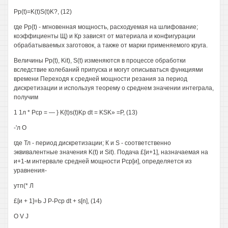
Pp(t)=K(t)S(t)K?, (12)
где Pp{t) - мгновенная мощность, расходуемая на шлифование;
коэффициенты Щ) и Кр зависят от материала и конфигурации
обрабатываемых заготовок, а также от марки применяемого круга.
Величины Pp(t), Kit), S(t) изменяются в процессе обработки
вследствие колебаний припуска и могут описываться функциями
времени Переходя к средней мощности резания за период
дискретизации и используя теорему о среднем значении интеграла,
получим
1 1л * Рср = — } K{t)s(t)Kp dt = KSK» =Р, (13)
-'л О
где Тл - период дискретизации; К и S - соответственно
эквивалентные значения K(t) и Sit). Подача £[и+1], назначаемая на
и+1-м интервале средней мощности Рср[и], определяется из
уравнения-
утп(* Л
£[и + 1]=Ь J Р-Рср dt + s[n], (14)
О V J