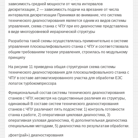
зависимость средней мощности от числа интервалов
дискретизации, 2 — зависимость подачи на врезание от числа
интервалов дискретизации Принимая во внимание, что система
технического диагностирования является одним из видов системы
управления, схема станка с ЧПУ при его диагностике представлена
в виде многоуровневой иерархической структуры
Разработка такой схемы осуществлялась применительно к системе
управления плоскошлифовального станка с ЧПУ и соответствовала
общим требованиям теории управления, строилась по модульному
принципу
На рисунке 11 приведена общая структурная схема системы
технического диагностирования для плоскошлифовального станка с
ЧПУ в составе автоматизированного участка для обработки ЕЗС
лопаток турбокомпрессора
Функциональный состав системы технического диагностирования
станков с ЧПУ, несмотря на существенные различия их структуры,
одинаковый В составе систем технического диагностирования
станков с ЧПУ различают пять подсистем: 1) контроль готовности
станка к работе, 2) оперативная цикловая диагностика, 3)
оперативная узловая диагностика, 4) дополнительная диагностика
специальными методами, 5) диагностика по результатам обработки.
¡фоет(рай») диагностирования