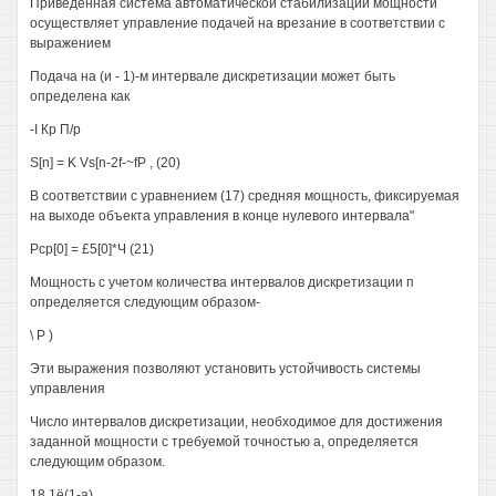
Приведенная система автоматической стабилизации мощности
осуществляет управление подачей на врезание в соответствии с
выражением
Подача на (и - 1)-м интервале дискретизации может быть
определена как
-I Кр П/р
S[n] = K Vs[n-2f-~fP , (20)
В соответствии с уравнением (17) средняя мощность, фиксируемая
на выходе объекта управления в конце нулевого интервала"
Рср[0] = £5[0]*Ч (21)
Мощность с учетом количества интервалов дискретизации п
определяется следующим образом-
\ Р )
Эти выражения позволяют установить устойчивость системы
управления
Число интервалов дискретизации, необходимое для достижения
заданной мощности с требуемой точностью а, определяется
следующим образом.
18 1ё(1-а)