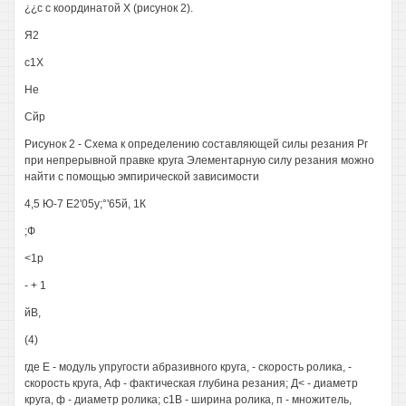
¿¿с с координатой X (рисунок 2).
Я2
с1Х
Не
Сйр
Рисунок 2 - Схема к определению составляющей силы резания Рг
при непрерывной правке круга Элементарную силу резания можно
найти с помощью эмпирической зависимости
4,5 Ю-7 Е2'05у;°'65й, 1К
;Ф
<1р
- + 1
йВ,
(4)
где Е - модуль упругости абразивного круга, - скорость ролика, -
скорость круга, Аф - фактическая глубина резания; Д< - диаметр
круга, ф - диаметр ролика; с1В - ширина ролика, п - множитель,