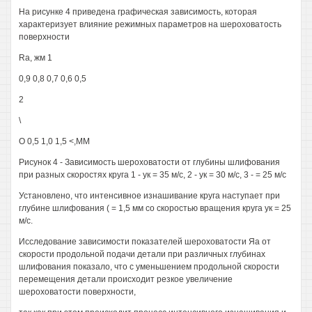
На рисунке 4 приведена графическая зависимость, которая
характеризует влияние режимных параметров на шероховатость
поверхности
Ra, жм 1
0,9 0,8 0,7 0,6 0,5
2
\
О 0,5 1,0 1,5 <,ММ
Рисунок 4 - Зависимость шероховатости от глубины шлифования
при разных скоростях круга 1 - ук = 35 м/с, 2 - ук = 30 м/с, 3 - = 25 м/с
Установлено, что интенсивное изнашивание круга наступает при
глубине шлифования ( = 1,5 мм со скоростью вращения круга ук = 25
м/с.
Исследование зависимости показателей шероховатости Яа от
скорости продольной подачи детали при различных глубинах
шлифования показало, что с уменьшением продольной скорости
перемещения детали происходит резкое увеличение
шероховатости поверхности,