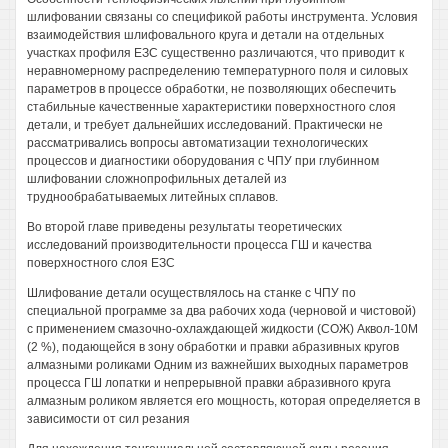
шлифовании связаны со спецификой работы инструмента. Условия
взаимодействия шлифовального круга и детали на отдельных
участках профиля ЕЗС существенно различаются, что приводит к
неравномерному распределению температурного поля и силовых
параметров в процессе обработки, не позволяющих обеспечить
стабильные качественные характеристики поверхностного слоя
детали, и требует дальнейших исследований. Практически не
рассматривались вопросы автоматизации технологических
процессов и диагностики оборудования с ЧПУ при глубинном
шлифовании сложнопрофильных деталей из
труднообрабатываемых литейных сплавов.
Во второй главе приведены результаты теоретических
исследований производительности процесса ГШ и качества
поверхностного слоя ЕЗС
Шлифование детали осуществлялось на станке с ЧПУ по
специальной программе за два рабочих хода (черновой и чистовой)
с применением смазочно-охлаждающей жидкости (СОЖ) Аквол-10М
(2 %), подающейся в зону обработки и правки абразивных кругов
алмазными роликами Одним из важнейших выходных параметров
процесса ГШ лопатки и непрерывной правки абразивного круга
алмазным роликом является его мощность, которая определяется в
зависимости от сил резания