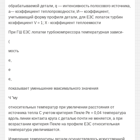
обрабатываемой детали, q — интенсивность полосового источника,
а— коэффициент теплопроводности, И— коэффициент,
учитывающий форму профиля детали, для ЕЗС лопаток турбин
коэффициент V = 1; X - коэффициент теплоемкости
При ГШ ЕЗС лопатки турбокомпрессора температурная зависи-
(
мость
е,
е
е,
показывает уменьшение максимального значения
Ч "му
относительных температур при увеличении расстояния от
источника тепла С учетом критерия Пекле Ре = 0,04 температура
вдоль линии контакта круга с деталью почти не меняется, а при
возрастании критерия Пекле на профиле ЕЗС относительная
температура увеличивается.
Измерение температуры детали осуществлялось искусственной