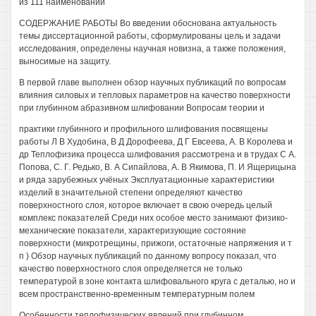
из 111 наименований
СОДЕРЖАНИЕ РАБОТЫ Во введении обоснована актуальность
темы диссертационной работы, сформулированы цель и задачи
исследования, определены научная новизна, а также положения,
выносимые на защиту.
В первой главе выполнен обзор научных публикаций по вопросам
влияния силовых и тепловых параметров на качество поверхности
при глубинном абразивном шлифовании Вопросам теории и
практики глубинного и профильного шлифования посвящены
работы Л В Худобина, В Д Дорофеева, Д Г Евсеева, А. В Королева и
др Теплофизика процесса шлифования рассмотрена и в трудах С А.
Попова, С. Г. Редько, В. А Сипайлова, А. В Якимова, П. И Ящерицына
и ряда зарубежных учёных Эксплуатационные характеристики
изделий в значительной степени определяют качество
поверхностного слоя, которое включает в свою очередь целый
комплекс показателей Среди них особое место занимают физико-
механические показатели, характеризующие состояние
поверхности (микротрещины, прижоги, остаточные напряжения и т
п ) Обзор научных публикаций по данному вопросу показал, что
качество поверхностного слоя определяется не только
температурой в зоне контакта шлифовального круга с деталью, но и
всем пространственно-временным температурным полем
Особенности теплофизических явлений при глубинном