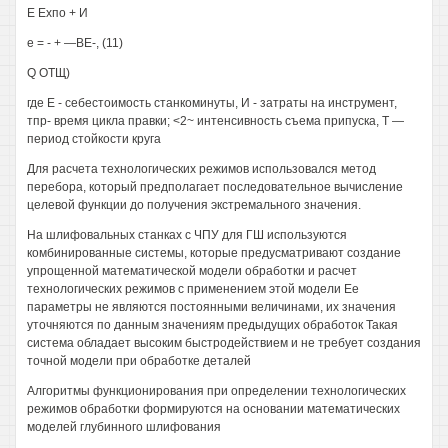
Е Ехпо + И
е = - + —ВЕ-, (11)
Q ОТЩ)
где Е - себестоимость станкоминуты, И - затраты на инструмент,
тпр- время цикла правки; <2~ интенсивность съема припуска, Т —
период стойкости круга
Для расчета технологических режимов использовался метод
перебора, который предполагает последовательное вычисление
целевой функции до получения экстремального значения.
На шлифовальных станках с ЧПУ для ГШ используются
комбинированные системы, которые предусматривают создание
упрощенной математической модели обработки и расчет
технологических режимов с применением этой модели Ее
параметры не являются постоянными величинами, их значения
уточняются по данным значениям предыдущих обработок Такая
система обладает высоким быстродействием и не требует создания
точной модели при обработке деталей
Алгоритмы функционирования при определении технологических
режимов обработки формируются на основании математических
моделей глубинного шлифования