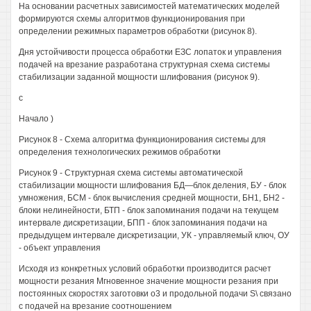
На основании расчетных зависимостей математических моделей
формируются схемы алгоритмов функционирования при
определении режимных параметров обработки (рисунок 8).
Дня устойчивости процесса обработки ЕЗС лопаток и управления
подачей на врезание разработана структурная схема системы
стабилизации заданной мощности шлифования (рисунок 9).
с
Начало )
Рисунок 8 - Схема алгоритма функционирования системы для
определения технологических режимов обработки
Рисунок 9 - Структурная схема системы автоматической
стабилизации мощности шлифования БД—блок деления, БУ - блок
умножения, БСМ - блок вычисления средней мощности, БН1, БН2 -
блоки нелинейности, БТП - блок запоминания подачи на текущем
интервале дискретизации, БПП - блок запоминания подачи на
предыдущем интервале дискретизации, УК - управляемый ключ, ОУ
- объект управления
Исходя из конкретных условий обработки производится расчет
мощности резания Мгновенное значение мощности резания при
постоянных скоростях заготовки о3 и продольной подачи S\ связано
с подачей на врезание соотношением