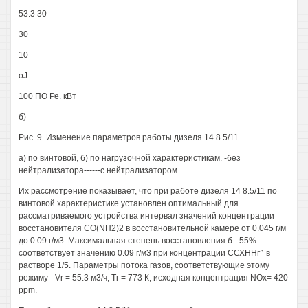
53.3 30
30
10
oJ
100 ПО Ре. кВт
б)
Рис. 9. Изменение параметров работы дизеля 14 8.5/11.
а) по винтовой, б) по нагрузочной характеристикам. -без
нейтрализатора------с нейтрализатором
Их рассмотрение показывает, что при работе дизеля 14 8.5/11 по
винтовой характеристике установлен оптимальный для
рассматриваемого устройства интервал значений концентрации
восстановителя CO(NH2)2 в восстановительной камере от 0.045 г/м
до 0.09 г/м3. Максимальная степень восстановления б - 55%
соответствует значению 0.09 г/м3 при концентрации ССХННг^ в
растворе 1/5. Параметры потока газов, соответствующие этому
режиму - Vr = 55.3 м3/ч, Тг = 773 К, исходная концентрация NOx= 420
ppm.