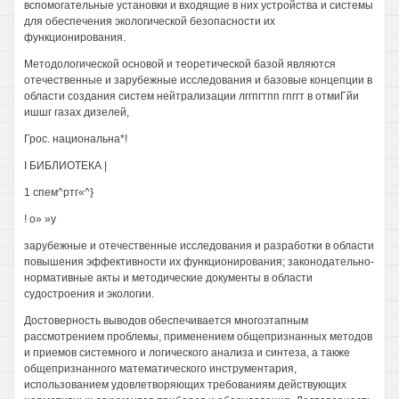
вспомогательные установки и входящие в них устройства и системы
для обеспечения экологической безопасности их
функционирования.
Методологической основой и теоретической базой являются
отечественные и зарубежные исследования и базовые концепции в
области создания систем нейтрализации лггпгтпп гпггт в отмиГйи
ишшг газах дизелей,
Грос. национальна*!
I БИБЛИОТЕКА |
1 спем^ртг«^}
! о» »у
зарубежные и отечественные исследования и разработки в области
повышения эффективности их функционирования; законодательно-
нормативные акты и методические документы в области
судостроения и экологии.
Достоверность выводов обеспечивается многоэтапным
рассмотрением проблемы, применением общепризнанных методов
и приемов системного и логического анализа и синтеза, а также
общепризнанного математического инструментария,
использованием удовлетворяющих требованиям действующих