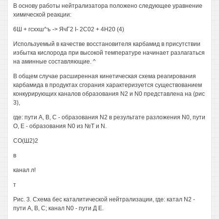
В основу работы нейтрализатора положено следующее уравнение
химической реакции:
6Ш + гсххш^ъ -> ЯчГ2 I- 2С02 + 4Н20 (4)
Используемый в качестве восстановителя карбамид в присутствии
избытка кислорода при высокой температуре начинает разлагаться
на аминные составляющие. ^
В общем случае расширенная кинетическая схема реагирования
карбамида в продуктах сгорания характеризуется существованием
конкурирующих каналов образования N2 и N0 представлена на (рис
3),
где: пути А, В, С - образования N2 в результате разложения N0, пути
О, Е - образования N0 из №Т и N.
СО(Ш2)2
в
канал л!
т
Рис. 3. Схема бес каталитической нейтрализации, где: катал N2 -
пути А, В, С; канал N0 - пути Д Е.