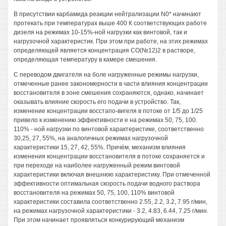
В присутствии карбамида реакции нейтрализации N0* начинают
протекать при температурах выше 400 К соответствующих работе
дизеля на режимах 10-15%-ной нагрузки как винтовой, так и
нагрузочной характеристик. При этом при работе, на этих режимах
определяющей является концентрация СО(№12)2 в растворе,
определяющая температуру в камере смешения.
С переводом двигателя на боле нагруженные режимы нагрузки,
отмеченные ранее закономерности в части влияния концентрации
восстановителя в зоне смешения сохраняются, однако, начинает
оказывать влияние скорость его подачи в устройство. Так,
изменение концентрации восстапо-вигеля в потоке от 1/5 до 1/25
привело к изменению эффективности е на режимах 50, 75, 100.
110% - ной нагрузки по винтовой характеристике, соответственно
30,25, 27, 55%, на аналогичных режимах нагрузочной
характеристики 15, 27, 42, 55%. Причём, механизм влияния
изменения концентрации восстановителя в потоке сохраняется и
при переходе на наиболее нагруженный режим винтовой
характеристики включая внешнюю характеристику. При отмеченной
эффективности оптимальная скорость подачи водного раствора
восстановителя на режимах 50, 75, 100, 110% винтовой
характеристики составила соответственно 2.55, 2.2, 3.2, 7.95 г/мин,
на режимах нагрузочной характеристики - 3.2, 4.83, 6.44, 7.25 г/мин.
При этом начинает проявляться конкурирующий механизм