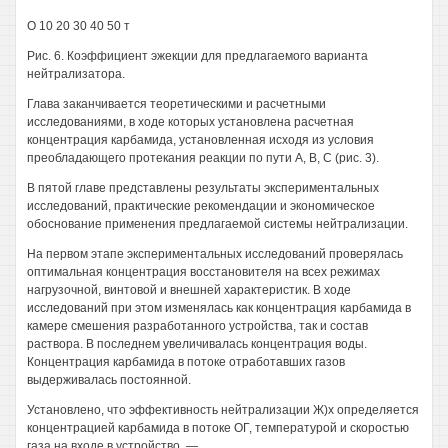
О 10 20 30 40 50 т
Рис. 6. Коэффициент эжекции для предлагаемого варианта
нейтрализатора.
Глава заканчивается теоретическими и расчетными
исследованиями, в ходе которых установлена расчетная
концентрация карбамида, установленная исходя из условия
преобладающего протекания реакции по пути А, В, С (рис. 3).
В пятой главе представлены результаты экспериментальных
исследований, практические рекомендации и экономическое
обоснование применения предлагаемой системы нейтрализации.
На первом этапе экспериментальных исследований проверялась
оптимальная концентрация восстановителя на всех режимах
нагрузочной, винтовой и внешней характеристик. В ходе
исследований при этом изменялась как концентрация карбамида в
камере смешения разработанного устройства, так и состав
раствора. В последнем увеличивалась концентрация воды.
Концентрация карбамида в потоке отработавших газов
выдерживалась постоянной.
Установлено, что эффективность нейтрализации Ж)х определяется
концентрацией карбамида в потоке ОГ, температурой и скоростью
газа на входе в устройство. —