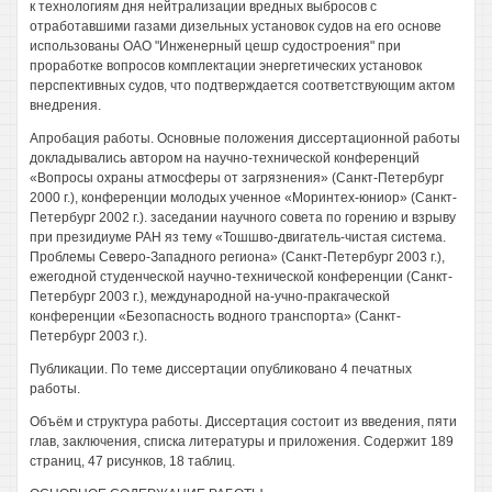
к технологиям дня нейтрализации вредных выбросов с
отработавшими газами дизельных установок судов на его основе
использованы ОАО "Инженерный цешр судостроения" при
проработке вопросов комплектации энергетических установок
перспективных судов, что подтверждается соответствующим актом
внедрения.
Апробация работы. Основные положения диссертационной работы
докладывались автором на научно-технической конференций
«Вопросы охраны атмосферы от загрязнения» (Санкт-Петербург
2000 г.), конференции молодых ученное «Моринтех-юниор» (Санкт-
Петербург 2002 г.). заседании научного совета по горению и взрыву
при президиуме РАН яз тему «Тошшво-двигатель-чистая система.
Проблемы Северо-Западного региона» (Санкт-Петербург 2003 г.),
ежегодной студенческой научно-технической конференции (Санкт-
Петербург 2003 г.), международной на-учно-пракгаческой
конференции «Безопасность водного транспорта» (Санкт-
Петербург 2003 г.).
Публикации. По теме диссертации опубликовано 4 печатных
работы.
Объём и структура работы. Диссертация состоит из введения, пяти
глав, заключения, списка литературы и приложения. Содержит 189
страниц, 47 рисунков, 18 таблиц.