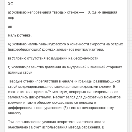
ЭФ
а) Условию непротекания твердых стенок —- = 0, где Я- внешняя
нор-
йп
маль к стенке.
б) Условию Чаплыгина-Жуковского о конечности скорости на острых
(вихреобразующих) кромках элементов нейтрализатора.
в) Условию отсутствия возмущений на бесконечности.
г) Условию равенства давлении на внутренней и внешней сторонах
границы струи.
Твердые стенки (препятствия в канале) и границы развивающихся
струй моделировались нестационарными вихревыми слоями. В
соответствии с принять™ методом, непрерывные вихревые слои
заменялись дискретными. Расчет велся для дискретных моментов
времени и таким образом осуществлялся переход от
дифференциального уравнения (5) к его ко-нечноразностному
аналогу.
Точное выполнение условия непротекания стенок капала
обеспечено за счет использования метода отражения. В