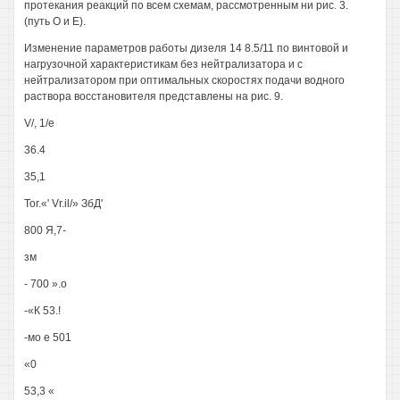
протекания реакций по всем схемам, рассмотренным ни рис. 3.
(путь О и Е).
Изменение параметров работы дизеля 14 8.5/11 по винтовой и
нагрузочной характеристикам без нейтрализатора и с
нейтрализатором при оптимальных скоростях подачи водного
раствора восстановителя представлены на рис. 9.
V/, 1/е
36.4
35,1
Тог.«' Vr.il/» ЗбД'
800 Я,7-
зм
- 700 ».о
-«К 53.!
-мо е 501
«0
53,3 «