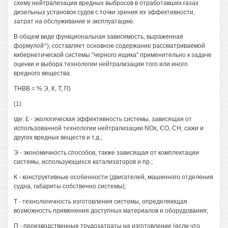
схему нейтрализации вредных выбросов в отработавших газах
дизельных установок судов с точки зрения их эффективности,
затрат на обслуживание и эксплуатацию.
В общем виде функциональная зависимость, выраженная
формулой^), составляет основное содержание рассматриваемой
кибернетической системы "черного ящика" применительно к задаче
оценки и выбора технологии нейтрализации того или иного
вредного вещества.
ТНВВ = % Э, К, Т, П)
(1)
где: £ - экологическая эффективность системы, зависящая от
использованной технологии нейтрализации NOx, СО, СН, сажи и
других вредных веществ и т.д.;
Э - экономичность способов, также зависящая от комплектации
системы, использующихся катализаторов и пр.;
К - конструктивные особенности (двигателей, машинного отделения
судна, габариты собственно системы);
Т - технологичность изготовления системы, определяющая
возможность применения доступных материалов и оборудования;
П - производственные трудозатраты на изготовление (если что