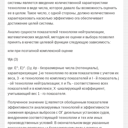
системы является введение количественной характеристики
технологии в виде числа, которое давало бы возможность оценить
ее в целом. Такое число, с одной стороны, должно количественно
характеризовать насколько эффективно ora обеспечивает
достижение целей системы.
Анализ сущности показателей технологии нейтрализации,
математических моделей, методик ее оценки и выбора позволил
принять в качестве целевой функции следующую зависимость:
или при поэтапной комплексной оценке
\fijk (3)
где: Е^, Е)^. (1у, ёр - безразмерные числа (потенциалы),
характеризующие ,]-ю технологию по всем показателям с учетом их
веса, 3 - ю технологию по комплексу показателей и I - й показатель j
- ой технологии нейтрализации; п и Пь - соответственно всех
показателей и в комплексе; X -шкалирующий коэффициент,
учитывающий вес 1 - го показателя.
Полученное значение Ц является обобщенным показателем
эффективности анализируемых технологий и эффективности
снижения вредных выбросов с ОГ дизельных установок судов,
внедрением соответствующей технологии и тех или иных
производственных условий. В окончательном виде указанные