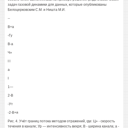
задач газовой динамики для данных, которые опубликованы
Белоцерковским С.М. и Ништа М.И.
--
В+а
-Гу
В-а
Ч»
I I
а
I
1—
2-В
-Ут
-2-В+я
Рис. 4. Учёт границ потока методом отражений, где: Ц» - скорость
течения в канале; Ур — интенсивность вихря; В - ширина канала; а -