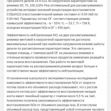
При работе дизеля 14 8.5/11 по нагрузочной характеристике на
режимах 50, 75, 100,110% Pea оптимальный для рассматриваемого
устройства интервал значений концентрации восстановителя
СО(ЫН2)2 в восстановительной камере составил от 0.04 г/м3 ло
0.09 г/м3. Параметры потока ОГ. соответствующие режиму
наивысшей эффективности, - в ~ 55%: V, — 53.7, Тг = 758 К,
исходная концентрация NOx в ОГ = 450 ppm.
Эффективность нейтрализации NO, на двух рассматриваемых
режимах винтовой и нагрузочной характеристик достигала
максимальных значений при наиболее нагруженном режиме работы
дизеля по рассмотренным характеристикам. Это связанно, в
первую очередь, с температурой ОГ на указанных режимах и
степенью возврата промежуточных продуктов химических реакций в
зону начала восстановления. При работе по винтовой
характеристике на рассматриваемом режиме возврат больше и
соответственно выше эффективность нейтрализации.
Установленная в результате экспериментальных исследований
зависимость эффективности восстановления NOx от скорости
потока газов и его объемного расхода показывает, что с ростом
скорости потока рост эффективности восстановления оксидов
азота имеет линейный характер с темпом около 5,5 % на 1м/с.
Аналогично получена закономерность эффективности
восстановления NOx от объемного расхода газа. В этом случае
объемный расход газа, представляющий собой отношение часового