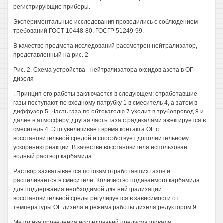
регистрирующие приборы.
Экспериментальные исследования проводились с соблюдением
требований ГОСТ 10448-80, ГОСГР 51249-99.
В качестве предмета исследований рассмотрен нейтрализатор,
представленный на рис. 2
Рис. 2. Схема устройства - нейтрализатора оксидов азота в ОГ
дизеля
. Принцип его работы заключается в следующем: отработавшие
газы поступают по входному патрубку 1 в смеситель 4, а затем в
диффузор 5. Часть газа по обтекателю 7 уходит в трубопровод 8 и
далее в атмосферу, другая часть таза с радикалами эжекгируется в
смеситель 4. Это увеличивает время контакта ОГ с
восстановительной средой и способствует дополнительному
ускорению реакции. В качестве восстановителя использован
водный раствор карбамида.
Раствор захватывается потокам отработавших газов и
распиливается в смесителе. Количество подаваемого карбамида
для поддержания необходимой для нейтрализации
восстановительной среды регулируется в зависимости от
температуры ОГ дизеля и режима работы дизеля редуктором 9.
Методика проведения исследований предусматривала