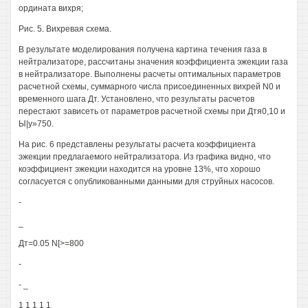
ордината вихря;
Рис. 5. Вихревая схема.
В результате моделирования получена картина течения газа в
нейтрализаторе, рассчитаны значения коэффициента эжекции газа
в нейтрализаторе. Выполнены расчеты оптимальных параметров
расчетной схемы, суммарного числа присоединенных вихрей N0 и
временного шага Дт. Установлено, что результаты расчетов
перестают зависеть от параметров расчетной схемы при Дтя0,10 и
Ы|у»750.
На рис. 6 представлены результаты расчета коэффициента
эжекции предлагаемого нейтрализатора. Из графика видно, что
коэффициент эжекции находится на уровне 13%, что хорошо
согласуется с опубликованными данными для струйных насосов.
-
_
Дт=0.05 N[>=800
-
- _
1 1 1 1 1