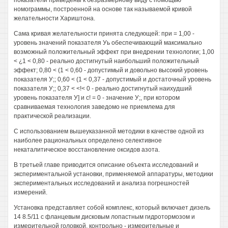
показатели приведены к безразмерному виду с помощью
номограммы, построенной на основе так называемой кривой
желательности Хариштона.
Сама кривая желательности принята следующей: при = 1,00 -
уровень значений показателя Уь обеспечивающий максимально
возможный положительный эффект при внедрении технологии; 1,00
< ¿1 < 0,80 - реально достигнутый наибольший положительный
эффект; 0,80 < (1 < 0,60 - допустимый и довольно высокий уровень
показателя У;; 0,60 < (1 < 0,37 - допустимый и достаточный уровень
показателя У;; 0,37 < <!< 0 - реально достигнутый наихудший
уровень показателя У] и с! = 0 - значение У;, при котором
сравниваемая технология заведомо не приемлема для
практической реализации.
С использованием вышеуказанной методики в качестве одной из
наиболее рациональных определено селективное
некаталитическое восстановление оксидов азота.
В третьей главе приводится описание объекта исследований и
экспериментальной установки, применяемой аппаратуры, методики
экспериментальных исследований и анализа погрешностей
измерений.
Установка представляет собой комплекс, который включает дизель
14 8.5/11 с фланцевым дисковым лопастным гидротормозом и
измерительной головкой, контрольно - измерительные и