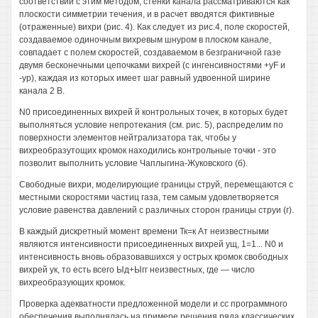
соответствии с этим методом, стенки канала рассматриваются как
плоскости симметрии течения, и в расчет вводятся фиктивные
(отраженные) вихри (рис. 4). Как следует из рис.4, поле скоростей,
создаваемое одиночным вихревым шнуром в плоском канале,
совпадает с полем скоростей, создаваемом в безграничной газе
двумя бесконечными цепочками вихрей (с ингенсивностями +yF и
-ур), каждая из которых имеет шаг равный удвоенной ширине
канала 2 В.
N0 присоединенных вихрей й контрольных точек, в которых будет
выполняться условие непротекания (см. рис. 5), распределим по
поверхности элементов нейтрализатора так, чтобы у
вихреобразутощих кромок находились контрольные точки - это
позволит выполнить условие Чаплыгина-Жуковского (б).
Свободные вихри, моделирующие границы струй, перемещаются с
местными скоростями частиц газа, тем самым удовлетворяется
условие равенства давлений с различных сторон границы струи (г).
В каждый дискретный момент времени Тк=к Ат неизвестными
являются интенсивности присоединенных вихрей ущ, 1=1... N0 и
интенсивность вновь образовавшихся у острых кромок свободных
вихрей ук, то есть всего Ыд+Ыгг неизвестных, где — число
вихреобразующих кромок.
Проверка адекватности предложенной модели и сс программного
обеспечения выполнялась на примере решения ряда классических