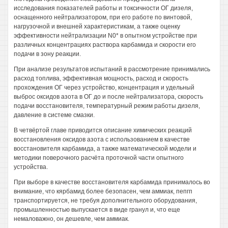
исследования показателей работы и токсичности ОГ дизеля,
оснащенного нейтрализатором, при его работе по винтовой,
нагрузочной и внешней характеристикам, а также оценку
эффективности нейтрализации N0* в опытном устройстве при
различных концентрациях раствора карбамида и скорости его
подачи в зону реакции.
При анализе результатов испытаний в рассмотрение принимались
расход топлива, эффективная мощность, расход и скорость
прохождения ОГ через устройство, концентрация и удельный
выброс оксидов азота в ОГ до и после нейтрализатора, скорость
подачи восстановителя, температурный режим работы дизеля,
давление в системе смазки.
В четвёртой главе приводится описание химических реакций
восстановления оксидов азота с использованием в качестве
восстановителя карбамида, а также математической модели и
методики поверочного расчёта проточной части опытного
устройства.
При выборе в качестве восстановителя карбамида принималось во
внимание, что кярбамид более безопасен, чем аммиак, пепгп
транспортируется, не требуя дополнительного оборудования,
промышленностью выпускается в виде гранул и, что еще
немаловажно, он дешевле, чем аммиак.