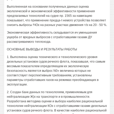
Выполненная на основании полученных данных оценка
экологической и экономической эффективности применения
предлагаемых технологий на судне пр. 1565 за навигацию
показывает, что применение предца-I немого устройства позволяет
снизить выбросы !ЧОх на разных участках движения т/х на 20 - 50 %.
Экономическая эффективность складывается ич уменьшения
ущерба от вредных выбросов с отработавшими газами ДУ
рассматриваемого теплохода.
ОСНОВНЫЕ ВЫВОДЫ И РЕЗУЛЬТАТЫ РАБОТЫ
1. Выполнена оценка технического и технологического уровня
дизельных установок судов речного флота, показавшая, что самым
весомым показателем определяющем их экологическую
безопасность является выброс N0» величина которых не
соответствует перспективным требованиям, установлены
параметры отработавших газов на режимах преобладающих в
эксплуатации.
2. Создан банк данных по технологиям, применяемым для
нейтрализации Ж)х на транспорте и в промышленности.
Разработана методика оценки и выбора наиболее рациональной
технологии нейтрализации КОх с отработавшими газами дизельных
установок судов речного флота. В качестве наиболее рациональной