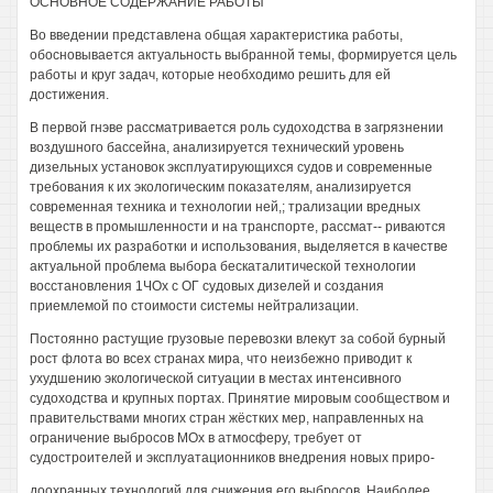
ОСНОВНОЕ СОДЕРЖАНИЕ РАБОТЫ
Во введении представлена общая характеристика работы,
обосновывается актуальность выбранной темы, формируется цель
работы и круг задач, которые необходимо решить для ей
достижения.
В первой гнэве рассматривается роль судоходства в загрязнении
воздушного бассейна, анализируется технический уровень
дизельных установок эксплуатирующихся судов и современные
требования к их экологическим показателям, анализируется
современная техника и технологии ней,; трализации вредных
веществ в промышленности и на транспорте, рассмат-- риваются
проблемы их разработки и использования, выделяется в качестве
актуальной проблема выбора бескаталитической технологии
восстановления 1ЧОх с ОГ судовых дизелей и создания
приемлемой по стоимости системы нейтрализации.
Постоянно растущие грузовые перевозки влекут за собой бурный
рост флота во всех странах мира, что неизбежно приводит к
ухудшению экологической ситуации в местах интенсивного
судоходства и крупных портах. Принятие мировым сообществом и
правительствами многих стран жёстких мер, направленных на
ограничение выбросов МОх в атмосферу, требует от
судостроителей и эксплуатационников внедрения новых приро-
доохранных технологий для снижения его выбросов. Наиболее