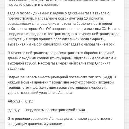
позволило свести внутреннюю
задачу газовой динамики к задаче о движении газа в канале с
препятствиями. Направление оси симметрии ОХ принято
совпадающим с направлением потока на бесконечности перед
нейтрализатором. Ось OY направлена по нормали к оси ОХ. Начало
координат совпадает с Центром входного сечения нейтрализатора.
Циркуляция вихря принята положительной, если скорость,
вызванная им на оси симметрии, совпадает с направлением оси.
В качестве нейтрализатора рассматривается барабан конечной
длины с входным соплом (конфузором), внутренним элементом и
выходной трубой. Расход газа через нейтрализатор Q принят
заданным.
Задача решалась в нестационарной постановке так, что Q=Q(t). В
каждый момент времени т всюду; вне жестких стенок и вихревой
границы струи, должен существовать потенциал скоростей,
удовлетворяющий уравнению Лапласа
АФ(х,у,т) = 0, (5)
где: х, у — координаты рассматриваемой точки.
Это решение уравнения Лапласа должно также удовлетворять
следующим граничным условиям: