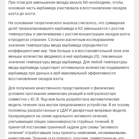
При этом для уменьшения вклада канала N0 необходимо, чтобы
основная часть карбамида участвовала в восстановлении оксидов
азота до азота.
На основании теоретического анализа считалось, что суммарная
доля' прореагировавшего карбамида в N2 уменьшается с ростом
температуры и увеличиваема с ростом концентрации оксидов азота
в продуктах сгорания. Согласно расчетным исследованиям
значение температуры ввода карбамида определяется
коэффициентами аир. Чем больше а в восстановительной зоне или
меньше количество вводимого в неё карбамида (/3), тем меньше
значение температуры ввода карбамида. Для любой температуры
ввода карбамида существует оптимальное количество подаваемого
карбамида при данных и ирИ максимальной эффективности
восстановления оксидов азота.
Для получения качественного представления о физических
условиях протекания химических реакций в нейтрализаторе
совместно с Ю. В. Яцу-ком была разработана математическая
модель течения газа внутри предлагаемого устройства. В ее основу
положены разработанные в 1ДАГИ дискретные вихревые модели,
базирующиеся на схеме идеального активного сечения,
учитывающие общие закономерности струйных течений. В
принятой постановке граничной задачи для схемы "активного
сечения" отработавшие газы приняты невязкими, несжимаемыми,
невесомыми. Течение газа принято, плоским, симметричным, что