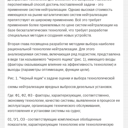
перспективный способ достичь поставленной задачи - это
применение систем нейтрализации. Однако высокая стоимость
имеющихся на рынке каталитических систем нейтрализации
препятствует их широкому применению. Всё это требует
применения более приемлемых по цене систем нейтрализации на
базе бескаталитических технологий, что требует разработки
специальных методик и создания новых устройств.
Вторая глава посвящена разработке методики выбора наиболее
рациональной технологии нейтрализации. Для этого
анализируемая система, включающая ряд подсистем, представлена
в виде так называемого "черного ящика" (рис. 1), имеющего входы
(факторы оказывающие влияние на эффективность технологии) и
выходы (параметры оптимизации, функции цели).
Рис. 1. "Черный ящик" к задаче оценки и выбора технологической
схемы нейтрализации вредных выбросов дизельных установок.
Где: Ф1, Ф2, ФЗ - факторы, характеризующие, соответственно,
экономику технологии, качество системы, выявленное в процессе ее
эксплуатации, организацию технического обслуживания,
изготовления и установки системы на судно;
01, \У1, ОЗ - соответствующие комплексные обобщенные
показатели, характеризующие технологию или технологическую