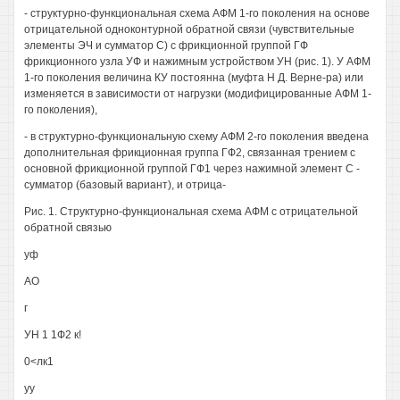
- структурно-функциональная схема АФМ 1-го поколения на основе
отрицательной одноконтурной обратной связи (чувствительные
элементы ЭЧ и сумматор С) с фрикционной группой ГФ
фрикционного узла УФ и нажимным устройством УН (рис. 1). У АФМ
1-го поколения величина КУ постоянна (муфта Н Д. Верне-ра) или
изменяется в зависимости от нагрузки (модифицированные АФМ 1-
го поколения),
- в структурно-функциональную схему АФМ 2-го поколения введена
дополнительная фрикционная группа ГФ2, связанная трением с
основной фрикционной группой ГФ1 через нажимной элемент С -
сумматор (базовый вариант), и отрица-
Рис. 1. Структурно-функциональная схема АФМ с отрицательной
обратной связью
уф
АО
г
УН 1 1Ф2 к!
0<лк1
уу