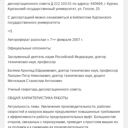
диссертационного совета Д 212.103.01 по адресу: 640669, г. Курган,
Курганский государственный университет, ул. Гоголя, 25
С диссертацией можно ознакомиться в библиотеке Курганского
государственного университета
</1
Автореферат разослан « 7>> февраля 2007 г.
Официальные оппоненты:
Заслуженный деятель науки Российской Федерации, доктор
технических наук, профессор
Беляев Арнольд Ефраимович, доктор технических наук, профессор
Лапшин Петр Николаевич, доктор технических наук, доцент
Метильков Станислав Антонович
Ученый секретарь диссертационного совета,
ОБЩАЯ ХАРАКТЕРИСТИКА РАБОТЫ
Актуальность темы. Увеличение производительности, рабочих
скоростей и нагрузок машин предъявляют повышенные требования
к эффективности работы предохранительных муфт. Большинство
отказов, связанных с перегрузками, приводит к простоям машин из-
за поломок и к снижению их производительности.