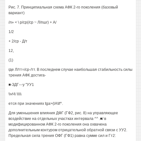
Рис. 7. Принципиальная схема АФК 2-го поколения (базовый
вариант)
/л» < \ р/ср(/ср ~ Л/пшг) + А/
1/2
+ 2/ср - Д/т
12,
(1)
где Л/тт=/ср-/тт. В последнем случае наибольшая стабильность силы
трения АФК достига-
■-ЗДГ---у "УУ1
\\чЧ\ \\\\\
ется при значениях tga>(lA\lf^.
Для уменьшения влияния ДФГ (ГФ2, рис. 8) на управляющее
воздействие на отдельных участках интервала ^^ .■/ в
модифицированном АФК 2-го поколения она охвачена
дополнительным контуром отрицательной обратной связи с УУ2.
Предельная сила трения ОФГ (ГФ1) равна сумме сил и Гт2: