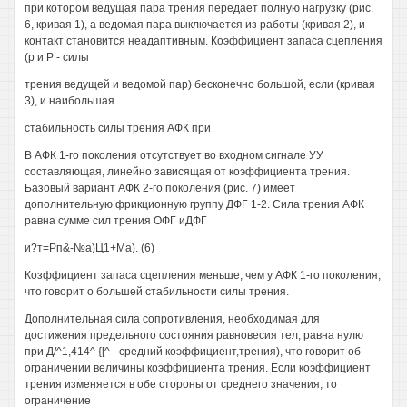
при котором ведущая пара трения передает полную нагрузку (рис.
6, кривая 1), а ведомая пара выключается из работы (кривая 2), и
контакт становится неадаптивным. Коэффициент запаса сцепления
(р и Р - силы
трения ведущей и ведомой пар) бесконечно большой, если (кривая
3), и наибольшая
стабильность силы трения АФК при
В АФК 1-го поколения отсутствует во входном сигнале УУ
составляющая, линейно зависящая от коэффициента трения.
Базовый вариант АФК 2-го поколения (рис. 7) имеет
дополнительную фрикционную группу ДФГ 1-2. Сила трения АФК
равна сумме сил трения ОФГ иДФГ
и?т=Рп&-№а)Ц1+Ма). (6)
Козффициент запаса сцепления меньше, чем у АФК 1-го поколения,
что говорит о большей стабильности силы трения.
Дополнительная сила сопротивления, необходимая для
достижения предельного состояния равновесия тел, равна нулю
при Д/^1,414^ {[^ - средний коэффициент,трения), что говорит об
ограничении величины коэффициента трения. Если коэффициент
трения изменяется в обе стороны от среднего значения, то
ограничение