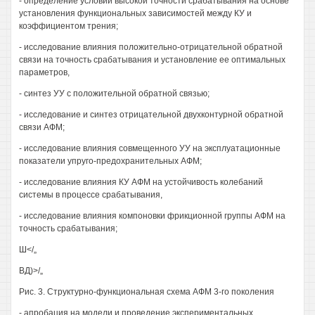
- определение условий высокой точности срабатывания на основе
установления функциональных зависимостей между КУ и
коэффициентом трения;
- исследование влияния положительно-отрицательной обратной
связи на точность срабатывания и установление ее оптимальных
параметров,
- синтез УУ с положительной обратной связью;
- исследование и синтез отрицательной двухконтурной обратной
связи АФМ;
- исследование влияния совмещенного УУ на эксплуатационные
показатели упруго-предохранительных АФМ;
- исследование влияния КУ АФМ на устойчивость колебаний
системы в процессе срабатывания,
- исследование влияния компоновки фрикционной группы АФМ на
точность срабатывания;
Ш</„
ВД)>/„
Рис. 3. Структурно-функциональная схема АФМ 3-го поколения
- апробация на модели и проведение экспериментальных