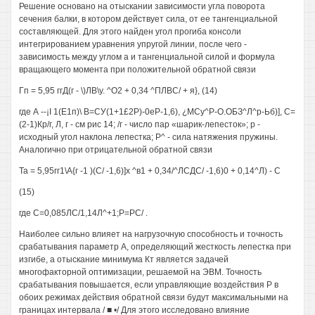
Решение основано на отыскании зависимости угла поворота
сечения балки, в котором действует сила, от ее тангенциальной
составляющей. Для этого найден угол прогиба консоли
интегрированием уравнения упругой линии, после чего -
зависимость между углом а и тангенциальной силой и формула
вращающего момента при положительной обратной связи
Гп = 5,95 ггД(г - \)ЛВ\у. ^О2 + 0,34 ^ПЛВС/ + я}, (14)
где А --¡I 1(Е1п)\ В=СУ(1+1£2Р)-0еР-1,6), ¿МСу^Р-О.ОБЗ^Л^р-Ьб)], С=
(2-1)Кр/г, Л, г - см рис 14; /г - число пар «шарик-лепесток»; р -
исходный угол наклона лепестка; Р^ - сила натяжения пружины.
Аналогично при отрицательной обратной связи
Та = 5,95гг1\А{г -1 )(С/ -1,6)]х ^в1 + 0,34/^ЛСДС/ -1,6)0 + 0,14^Л) - С
(15)
где С=0,085ЛС/1,14Л^+1;Р=РС/ .
Наиболее сильно влияет на нагрузочную способность и точность
срабатывания параметр А, определяющий жесткость лепестка при
изгибе, а отыскание минимума Кт является задачей
многофакторной оптимизации, решаемой на ЭВМ. Точность
срабатывания повышается, если управляющие воздействия Р в
обоих режимах действия обратной связи будут максимальными на
границах интервала / ■ •/ Для этого исследовано влияние