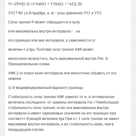
/Ч =2Рп/[1-(2-«)^ёаИ(1 + У18а)(1 + ^а1)], (8)
УУ2 ГФ2 | р й=tgа|/tgа, а, а! - углы давления УУ1 и УУ2
Сила трения Р может обращается в нуль
или максимальна внутри интервала / .. на
его границах или вне интервала, в зависимости от
величин п и tga. Поэтому сила трения АФК может
монотонно возрастать, быть максимальной внутри Рис. 8.
Принципиальная схема
АФК 2-го покол ения интервала или монотонно убывать от его
нижнеи
(1-й модифицированный вариант) границы
Стабильность силы трения АФК зависит от и, а оптимальная
величина последнего -от ширины интервала /та--/ Наибольшая
стабильность силы трения, если она максимальна внутри
интервала и имеет одинаковые значения на его границах при
соответст-Еующей величине tga При п= 1 сила трения не имеет
максимума внутри интервала, а ее стабильность ниже, чем в
предыдущем случае.