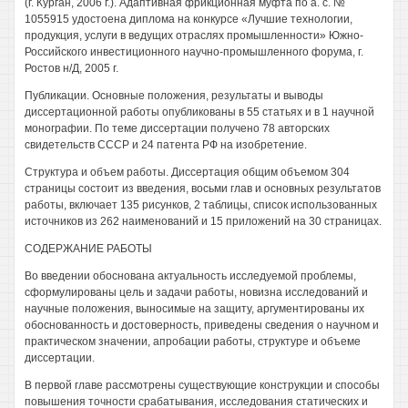
(г. Курган, 2006 г.). Адаптивная фрикционная муфта по а. с. №
1055915 удостоена диплома на конкурсе «Лучшие технологии,
продукция, услуги в ведущих отраслях промышленности» Южно-
Российского инвестиционного научно-промышленного форума, г.
Ростов н/Д, 2005 г.
Публикации. Основные положения, результаты и выводы
диссертационной работы опубликованы в 55 статьях и в 1 научной
монографии. По теме диссертации получено 78 авторских
свидетельств СССР и 24 патента РФ на изобретение.
Структура и объем работы. Диссертация общим объемом 304
страницы состоит из введения, восьми глав и основных результатов
работы, включает 135 рисунков, 2 таблицы, список использованных
источников из 262 наименований и 15 приложений на 30 страницах.
СОДЕРЖАНИЕ РАБОТЫ
Во введении обоснована актуальность исследуемой проблемы,
сформулированы цель и задачи работы, новизна исследований и
научные положения, выносимые на защиту, аргументированы их
обоснованность и достоверность, приведены сведения о научном и
практическом значении, апробации работы, структуре и объеме
диссертации.
В первой главе рассмотрены существующие конструкции и способы
повышения точности срабатывания, исследования статических и