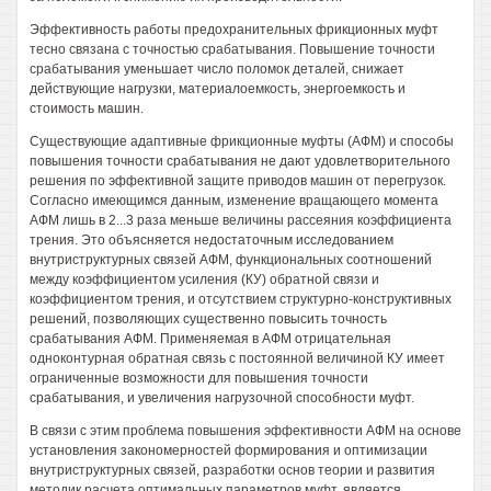
Эффективность работы предохранительных фрикционных муфт
тесно связана с точностью срабатывания. Повышение точности
срабатывания уменьшает число поломок деталей, снижает
действующие нагрузки, материалоемкость, энергоемкость и
стоимость машин.
Существующие адаптивные фрикционные муфты (АФМ) и способы
повышения точности срабатывания не дают удовлетворительного
решения по эффективной защите приводов машин от перегрузок.
Согласно имеющимся данным, изменение вращающего момента
АФМ лишь в 2...3 раза меньше величины рассеяния коэффициента
трения. Это объясняется недостаточным исследованием
внутриструктурных связей АФМ, функциональных соотношений
между коэффициентом усиления (КУ) обратной связи и
коэффициентом трения, и отсутствием структурно-конструктивных
решений, позволяющих существенно повысить точность
срабатывания АФМ. Применяемая в АФМ отрицательная
одноконтурная обратная связь с постоянной величиной КУ имеет
ограниченные возможности для повышения точности
срабатывания, и увеличения нагрузочной способности муфт.
В связи с этим проблема повышения эффективности АФМ на основе
установления закономерностей формирования и оптимизации
внутриструктурных связей, разработки основ теории и развития
методик расчета оптимальных параметров муфт, является