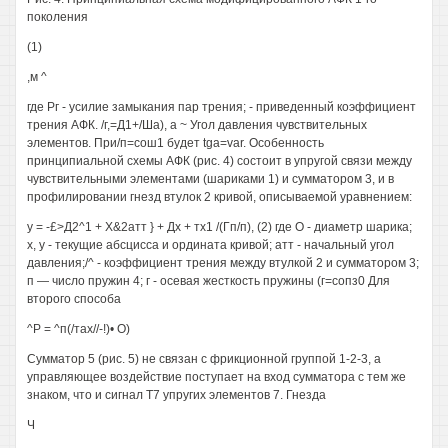
поколения
(1)
,м ^
где Рг - усилие замыкания пар трения; - приведенный коэффициент
трения АФК. /г,=Д1+/Ша), а ~ Угол давления чувствительных
элементов. При/п=сош1 будет tga=var. Особенность
принципиальной схемы АФК (рис. 4) состоит в упругой связи между
чувствительными элементами (шариками 1) и сумматором 3, и в
профилировании гнезд втулок 2 кривой, описываемой уравнением:
у = -£>Д2^1 + Х&2атт } + Дх + тх1 /(Гп/п), (2) где О - диаметр шарика;
х, у - текущие абсцисса и ордината кривой; атт - начальный угол
давления;/^ - коэффициент трения между втулкой 2 и сумматором 3;
п — число пружин 4; г - осевая жесткость пружины (г=сопз0 Для
второго способа
^Р = ^п(/тах//-!)• О)
Сумматор 5 (рис. 5) не связан с фрикционной группой 1-2-3, а
управляющее воздействие поступает на вход сумматора с тем же
знаком, что и сигнал Т7 упругих элементов 7. Гнезда
Ч