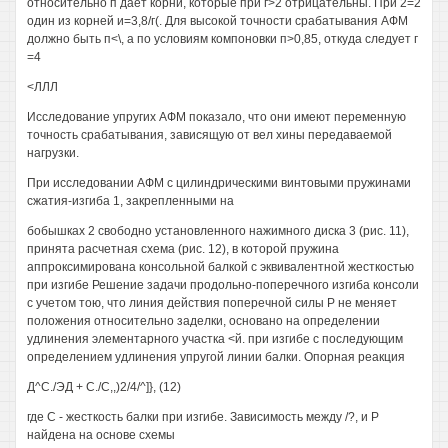
относительно п дает корни, которые при г>2 отрицательны. При 2=2
один из корней и=3,8/г(. Для высокой точности срабатывания АФМ
должно быть п<\, а по условиям компоновки п>0,85, откуда следует г
=4
<ЛЛЛ
Исследование упругих АФМ показало, что они имеют переменную
точность срабатывания, зависящую от вел хины передаваемой
нагрузки.
При исследовании АФМ с цилиндрическими винтовыми пружинами
сжатия-изгиба 1, закрепленными на
бобышках 2 свободно установленного нажимного диска 3 (рис. 11),
принята расчетная схема (рис. 12), в которой пружина
аппроксимирована консольной балкой с эквивалентной жесткостью
при изгибе Решение задачи продольно-поперечного изгиба консоли
с учетом тою, что линия действия поперечной силы Р не меняет
положения относительно заделки, основано на определении
удлинения элементарного участка <й. при изгибе с последующим
определением удлинения упругой линии балки. Опорная реакция
Д^С./ЭД + С./С,,)2/4/^]}, (12)
где С - жесткость балки при изгибе. Зависимость между /?, и Р
найдена на основе схемы