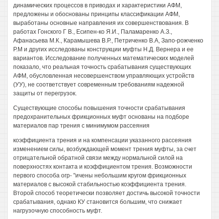
динамических процессов в приводах и характеристики АФМ,
предложены и обоснованы принципы классификации АФМ,
выработаны основные направления их совершенствования. В
работах Гонского Г В., Есипен-ко Я.И., Паламаренко А.З.,
Афанасьева М.К., Карамышева В.Р., Петриченко В.А, Запо-рожченко
Р.М и других исследованы конструкции муфты Н.Д. Вернера и ее
вариантов. Исследование полученных математических моделей
показало, что реальная точность срабатывания существующих
АФМ, обусловленная несовершенством управляющих устройств
(УУ), не соответствует современным требованиям надежной
защиты от перегрузок.
Существующие способы повышения точности срабатывания
предохранительных фрикционных муфт основаны на подборе
материалов пар трения с минимумом рассеяния
коэффициента трения и на компенсации указанного рассеяния
изменением силы, возбуждающей момент трения муфты, за счет
отрицательной обратной связи между нормальной силой на
поверхностях контакта и коэффициентом трения. Возможности
первого способа огр- "ичены небольшим кругом фрикционных
материалов с высокой стабильностью коэффициента трения.
Второй способ теоретически позволяет достичь высокой точности
срабатывания, однако КУ становится большим, что снижает
нагрузочную способность муфт.