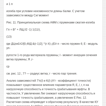
и 1 п
изгиба при условии неизменности длины балки. С учетом
зависимости между Си/ момент
Рис. 11. Принципиальная схема АФМ с пружинами сжатия-изгиба
Гп = В^ + ЛЩ,!/2 -1) 1(11/),
(13)
где ДЦги£/г2/[0,48Д &(г-1)2]; ^(г-Х) ¡(Е/г п - число пружин 6; Е - модуль
уп-
ругости 1-го рода материала пружины; I - момент инерции сечения
витка пружины; Я ,г-
ср
см. рис. 12.; 7? — радиус витка; г - число пар трения.
Анализ зависимостей 7'п(/) и К(/) (А'т - коэффициент точности)
показывает существенное влияние параметров Я, Е, /, г, п на
нагрузочную способность и точность срабатывания муфты. В
частности, У увеличение Лиг снижает нагрузочную способность и
повышает точность срабатывания, а увеличение Е Рис. 12.
Расчетная схема и/приводит к обратному результату. В качестве КУ