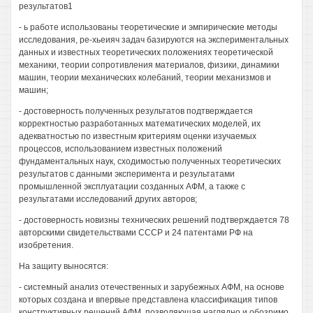
результатов1
- ь работе использованы теоретические и эмпирические методы
исследования, ре-хьеияч задач базируются на экспериментальных
данных и известных теоретических положениях теоретической
механики, теории сопротивления материалов, физики, динамики
машин, теории механических колебаний, теории механизмов и
машин;
- достоверность полученных результатов подтверждается
корректностью разработанных математических моделей, их
адекватностью по известным критериям оценки изучаемых
процессов, использованием известных положений
фундаментальных наук, сходимостью полученных теоретических
результатов с данными эксперимента и результатами
промышленной эксплуатации созданных АФМ, а также с
результатами исследований других авторов;
- достоверность новизны технических решений подтверждается 78
авторскими свидетельствами СССР и 24 патентами РФ на
изобретения.
На защиту выносятся:
- системный анализ отечественных и зарубежных АФМ, на основе
которых создана и впервые представлена классификация типов
конструктивных решений АФМ, позволяющая наглядно и обозримо