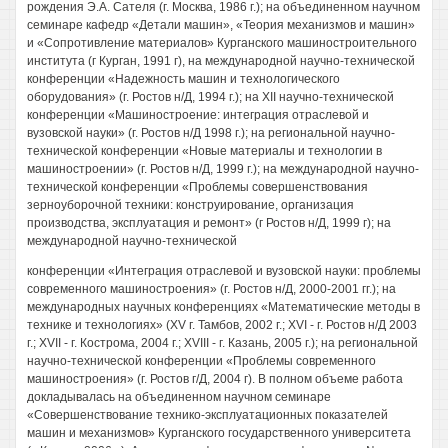
рождения Э.А. Сателя (г. Москва, 1986 г.); на объединенном научном
семинаре кафедр «Детали машин», «Теория механизмов и машин»
и «Сопротивление материалов» Курганского машиностроительного
института (г Курган, 1991 г), на международной научно-технической
конференции «Надежность машин и технологического
оборудования» (г. Ростов н/Д, 1994 г.); на XII научно-технической
конференции «Машиностроение: интеграция отраслевой и
вузовской науки» (г. Ростов н/Д 1998 г.); на региональной научно-
технической конференции «Новые материалы и технологии в
машиностроении» (г. Ростов н/Д, 1999 г.); на международной научно-
технической конференции «Проблемы совершенствования
зерноуборочной техники: конструирование, организация
производства, эксплуатация и ремонт» (г Ростов н/Д, 1999 г); на
международной научно-технической
конференции «Интеграция отраслевой и вузовской науки: проблемы
современного машиностроения» (г. Ростов н/Д, 2000-2001 гг.); на
международных научных конференциях «Математические методы в
технике и технологиях» (XV г. Тамбов, 2002 г.; XVI - г. Ростов н/Д 2003
г.; XVII - г. Кострома, 2004 г.; XVIII - г. Казань, 2005 г.); на региональной
научно-технической конференции «Проблемы современного
машиностроения» (г. Ростов г/Д, 2004 г). В полном объеме работа
докладывалась на объединенном научном семинаре
«Совершенствование технико-эксплуатационных показателей
машин и механизмов» Курганского государственного университета