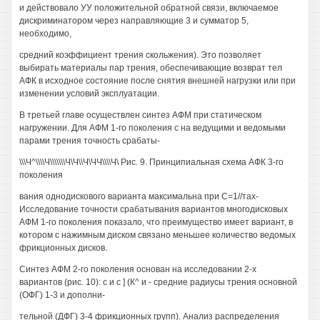
и действовало УУ положительной обратной связи, включаемое
дискриминатором через направляющие 3 и сумматор 5,
необходимо,
средний коэффициент трения скольжения). Это позволяет
выбирать материалы пар трения, обеспечивающие возврат тел
АФК в исходное состояние после снятия внешней нагрузки или при
изменении условий эксплуатации.
В третьей главе осуществлен синтез АФМ при статическом
нагружении. Для АФМ 1-го поколения с на ведущими и ведомыми
парами трения точность срабаты-
\\\Ч^\\\\Ч\\\\\\\Ч\Ч\\Ч\ЧЧ\\\\Ч\ Рис. 9. Принципиальная схема АФК 3-го
поколения
вания однодискового варианта максимальна при С=1//тах-
Исследование точности срабатывания вариантов многодисковых
АФМ 1-го поколения показало, что преимущество имеет вариант, в
котором с нажимным диском связано меньшее количество ведомых
фрикционных дисков.
Синтез АФМ 2-го поколения основан на исследовании 2-х
вариантов (рис. 10): с и с ] (К^ и - средние радиусы трения основной
(ОФГ) 1-3 и дополни-
тельной (ДФГ) 3-4 фрикционных групп). Анализ распределения