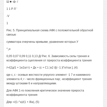
Ш ■ -ф- /
1 1 Р Л '
-V
1
Рис. 5. Принципиальная схема АФК с положительной обратной
связью
сумматора очерчены кривыми, уравнение которых У
^„н
0,05 0,07 0,09 0,11 0,13 Д/ Рис. 6. Зависимость силы трения и
коэффициента сцепления от прироста коэффициента трения
/>/(2д/1 + 1е2атт) + Дх + (с + С1 )х2 /[(г -1 )Гп/тах ], (4)
где с, с - осевые жесткости упругого элемент -1 7 и нажимного
элемента 4; г - число фрикционных пар; -коэффициент трения
между штоками 6 и направляющими.
Для АФК 1-го поколения критическое значение прироста
коэффициента трения
Д/кр =/(1-^а)/(1 + /8а), (5)