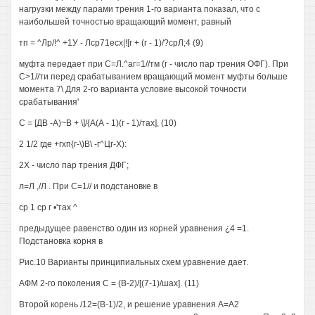
нагрузки между парами трения 1-го варианта показал, что с
наибольшей точностью вращающий момент, равный
тп = ^Лр/!^ +1У - Лср71есх|![г + (г - 1)/?срЛ;4 (9)
муфта передает при С=Л.^аг=1//тм (г - число пар трения ОФГ). При
С>1//ти перед срабатыванием вращающий момент муфты больше
момента 7\ Для 2-го варианта условие высокой точности
срабатывания'
С = [ДВ -А)~В + \]/{А(А - 1)(г - 1)/тах], (10)
2 1/2 где +гхп{г-\)В\ -г^Цг-Х):
2Х - число пар трения ДФГ;
л=Л ,/Л . При С=1// и подстановке в
ср 1 ср г •'тах ^
предыдущее равенство один из корней уравнения ¿4 =1.
Подстановка корня в
Рис.10 Варианты принципиальных схем уравнение дает.
АФМ 2-го поколения С = (В-2)/[(7-1)/шах]. (11)
Второй корень /12=(В-1)/2, и решение уравнения А=А2