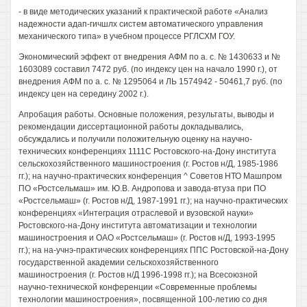
- в виде методических указаний к практической работе «Анализ
надежности адап-гичшлх систем автоматического управления
механического типа» в учебном процессе РГЛСХМ ГОУ.
Экономический эффект от внедрения АФМ по а. с. № 1430633 и №
1603089 составил 7472 руб. (по индексу цен на начало 1990 г.), от
внедрения АФМ по а. с. № 1295064 и ЛЬ 1574942 - 50461,7 руб. (по
индексу цен на середину 2002 г.).
Апробация работы. Основные положения, результаты, выводы и
рекомендации диссертационной работы докладывались,
обсуждались и получили положительную оценку на научно-
технических конференциях 1111С Ростовского-на-Дону института
сельскохозяйственного машиностроения (г. Ростов н/Д, 1985-1986
гг.); на научно-практических конференция ^ Советов НТО Машпром
ПО «Ростсельмаш» им. Ю.В. Андропова и завода-втуза при ПО
«Ростсельмаш» (г. Ростов н/Д, 1987-1991 гг.); на научно-практических
конференциях «Интеграция отраслевой и вузовской науки»
Ростовского-на-Дону института автоматизации и технологии
машиностроения и ОАО «Ростсельмаш» (г. Ростов н/Д, 1993-1995
гг.); на на-учнэ-практических конференциях ППС Ростовской-на-Дону
государственной академии сельскохозяйственного
машиностроения (г. Ростов н/Д 1996-1998 гг.); на Всесоюзной
научно-технической конференции «Современные проблемы
технологии машиностроения», посвященной 100-летию со дня