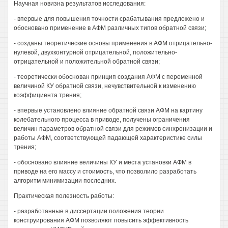
Научная новизна результатов исследования:
- впервые для повышения точности срабатывания предложено и
обосновано применение в АФМ различных типов обратной связи;
- созданы теоретические основы применения в АФМ отрицательно-
нулевой, двухконтурной отрицательной, положительно-
отрицательной и положительной обратной связи;
- теоретически обоснован принцип создания АФМ с переменной
величиной КУ обратной связи, нечувствительной к изменению
коэффициента трения;
- впервые установлено влияние обратной связи АФМ на картину
колебательного процесса в приводе, получены ограничения
величин параметров обратной связи для режимов синхронизации и
работы АФМ, соответствующей падающей характеристике силы
трения;
- обосновано влияние величины КУ и места установки АФМ в
приводе на его массу и стоимость, что позволило разработать
алгоритм минимизации последних.
Практическая полезность работы:
- разработанные в диссертации положения теории
конструирования АФМ позволяют повысить эффективность