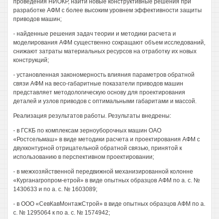
проведения НИОКР, найти новые конструктивные решения при
разработке АФМ с более высоким уровнем эффективности защиты
приводов машин;
- найденные решения задач теории и методики расчета и
моделирования АФМ существенно сокращают объем исследований,
снижают затраты материальных ресурсов на отработку их новых
конструкций;
- установленная закономерность влияния параметров обратной
связи АФМ на весо-габаритные показатели приводов машин
представляет методологическую основу для проектирования
деталей и узлов приводов с оптимальными габаритами и массой.
Реализация результатов работы. Результаты внедрены:
- в ГСКБ по комплексам зерноуборочных машин ОАО
«Ростсельмаш» в виде методики расчета и проектирования АФМ с
двухконтурной отрицательной обратной связью, принятой к
использованию в перспективном проектировании;
- в межхозяйственной передвижной механизированной колонне
«Курганагропром-етрой» в виде опытных образцов АФМ по а. с. №
1430633 и по а. с. № 1603089;
- в ООО «СевКавМонтажСтрой» в виде опытных образцов АФМ по а.
с. № 1295064 к по а. с. № 1574942;