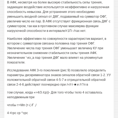
В АФК, несмотря на более высокую стабильность силы трения,
задающее воздействие используется неэффективно и нагрузочная
способность невысока. Для устранения этого необходимо
уменьшить входной сигнал от ДФГ, подаваемый на сумматор ОФГ,
увеличив число ее пар. В АФК отсутствует фрикционная связь ДФГ с
сумматором, так как в противном случае максимума функции
нагрузочной способности в интервале/т1П--/тах нет.
Наиболее эффективен по совокупности характеристик вариант, в
котором с сумматором связана половина пар трения ОФГ.
Увеличение числа пар трения ОФГ уменьшает величину КУ при
незначительном снижении стабильности силы трения АФК.
Увеличение '-из,;а пар трения ДФГ мало влияет на упомянутые
показатели.
Исследование АФК 3-го поколения (рис 9) позволило определить
параметры дискриминатора знаков сигналов обратной связи 1-2. УУ
положительной обратной связи 4-5-7 и отрицательной обратной
связи 2-4-6 действуют поочередно при /=/тт-■ и /т?л в
том случае, когда «=4/3 /ср))- Для того чтобы тело 4 оставалось
неподвижным при
чтобы т<Мп (т-( /Г ,/
4 •'срс ср ^срс