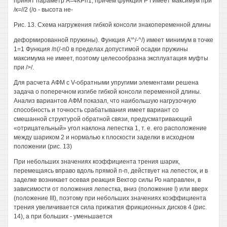
принят параметр А=4КРп1, причем функция Р I имеет максимум при
/к=//2 (/о - высота не-
Рис. 13. Схема нагружения гибкой консоли знакопеременной длины
деформированной пружины). Функция А'^/-^/) имеет минимум в точке
1=1 Функция /п(/-п0 в пределах допустимой осадки пружины
максимума не имеет, поэтому целесообразна эксплуатация муфты
при />/.
Для расчета АФМ с V-обратными упругими элементами решена
задача о поперечном изгибе гибкой консоли переменной длины.
Анализ вариантов АФМ показал, что наибольшую нагрузочную
способность и точность срабатывания имеет вариант со
смешанной структурой обратной связи, предусматривающий
«отрицательный» угол наклона лепестка 1, т. е. его расположение
между шариком 2 и нормалью к плоскости заделки в исходном
положении (рис. 13)
При небольших значениях коэффициента трения шарик,
перемещаясь вправо вдоль прямой п-п, действует на лепесток, и в
заделке возникает осевая реакция Вектор силы Ро направлен, в
зависимости от положения лепестка, вниз (положение I) или вверх
(положение III), поэтому при небольших значениях коэффициента
трения увеличивается сила прижатия фрикционных дисков 4 (рис.
14), а при больших - уменьшается