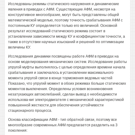
Исследованы режимы статического нагружения и динамические
явления в приводах с АФМ. Существующие АФМ, несмотря на
конструктивное многообразие, могут быть представлены общей
математической моделью, поэтому точность срабатывания АФМ с
постоянным КУ определяется только его величиной. Основной
результат исследований статического режима состоит в
установлении зависимости между КУ и коэффициентом точности, а
также в отсутствии научных изысканий и решений по оптимизации
величины КУ.
Исследования динамики посвящены работе АФМ в приводах на
основе моделирования механических систем. Исследование работы
упругой муфты выполнялось с целью определения времени начала
срабатывания и заключалось в установлении максимального
момента упругой связи в конце торможения ведомых частей
Показано, что упругий момент в обоих режимах больше статических
моментов выключения. Определены условия возникновения
незатухающих автоколебаний, сделан вывод о необходимости
использова-киг электродвигателя с механической характеристикой
повышенной жесткости для обеспечения устойчивости
стационарного процесса.
Основа классификации АФМ - тип обратной связи, поэтому все
многообразие современных АФМ предлагается разделить на 3
поколения: