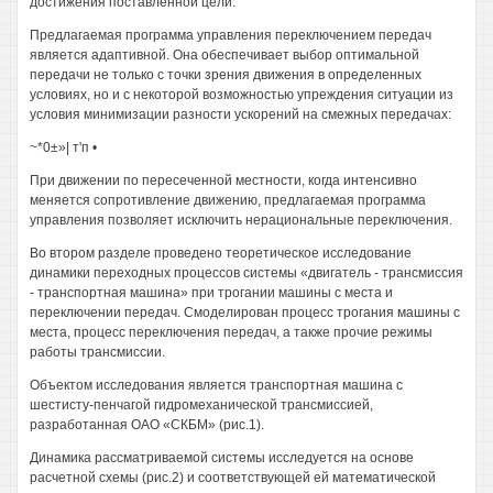
достижения поставленной цели.
Предлагаемая программа управления переключением передач
является адаптивной. Она обеспечивает выбор оптимальной
передачи не только с точки зрения движения в определенных
условиях, но и с некоторой возможностью упреждения ситуации из
условия минимизации разности ускорений на смежных передачах:
~*0±»| т'п •
При движении по пересеченной местности, когда интенсивно
меняется сопротивление движению, предлагаемая программа
управления позволяет исключить нерациональные переключения.
Во втором разделе проведено теоретическое исследование
динамики переходных процессов системы «двигатель - трансмиссия
- транспортная машина» при трогании машины с места и
переключении передач. Смоделирован процесс трогания машины с
места, процесс переключения передач, а также прочие режимы
работы трансмиссии.
Объектом исследования является транспортная машина с
шестисту-пенчагой гидромеханической трансмиссией,
разработанная ОАО «СКБМ» (рис.1).
Динамика рассматриваемой системы исследуется на основе
расчетной схемы (рис.2) и соответствующей ей математической