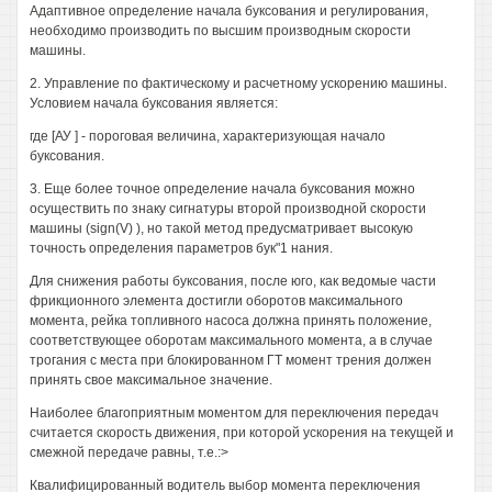
Адаптивное определение начала буксования и регулирования,
необходимо производить по высшим производным скорости
машины.
2. Управление по фактическому и расчетному ускорению машины.
Условием начала буксования является:
где [АУ ] - пороговая величина, характеризующая начало
буксования.
3. Еще более точное определение начала буксования можно
осуществить по знаку сигнатуры второй производной скорости
машины (sign(V) ), но такой метод предусматривает высокую
точность определения параметров бук"1 нания.
Для снижения работы буксования, после юго, как ведомые части
фрикционного элемента достигли оборотов максимального
момента, рейка топливного насоса должна принять положение,
соответствующее оборотам максимального момента, а в случае
трогания с места при блокированном ГТ момент трения должен
принять свое максимальное значение.
Наиболее благоприятным моментом для переключения передач
считается скорость движения, при которой ускорения на текущей и
смежной передаче равны, т.е.:>
Квалифицированный водитель выбор момента переключения