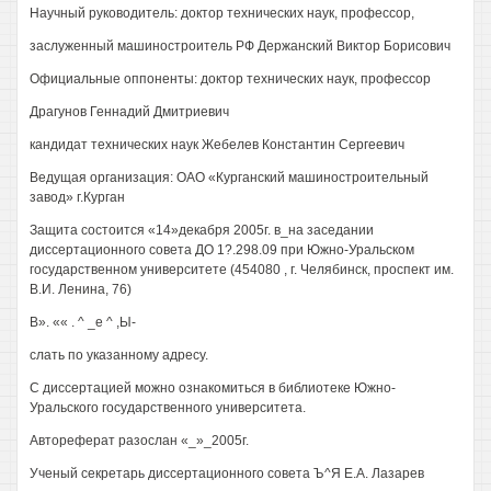
Научный руководитель: доктор технических наук, профессор,
заслуженный машиностроитель РФ Держанский Виктор Борисович
Официальные оппоненты: доктор технических наук, профессор
Драгунов Геннадий Дмитриевич
кандидат технических наук Жебелев Константин Сергеевич
Ведущая организация: ОАО «Курганский машиностроительный
завод» г.Курган
Защита состоится «14»декабря 2005г. в_на заседании
диссертационного совета ДО 1?.298.09 при Южно-Уральском
государственном университете (454080 , г. Челябинск, проспект им.
В.И. Ленина, 76)
В». «« . ^ _е ^ ,Ы-
слать по указанному адресу.
С диссертацией можно ознакомиться в библиотеке Южно-
Уральского государственного университета.
Автореферат разослан «_»_2005г.
Ученый секретарь диссертационного совета Ъ^Я Е.А. Лазарев