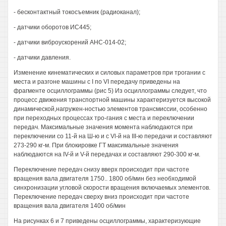
- бесконтактный токосъемник (радиоканал);
- датчики оборотов ИС445;
- датчики виброускорений АНС-014-02;
- датчики давления.
Изменение кинематических и силовых параметров при трогании с
места и разгоне машины с I по VI передачу приведены на
фрагменте осциллограммы (рис 5) Из осциллограммы следует, что
процесс движения транспортной машины характеризуется высокой
динамической,нагружен-ностью элементов трансмиссии, особенно
при переходных процессах тро-гания с места и переключении
передач. Максимальные значения момента наблюдаются при
переключении со 11-й на Ш-ю и с Vl-й на III-ю передачи и составляют
273-290 кг-м. При блокировке ГТ максимальные значения
наблюдаются на IV-й и V-й передачах и составляют 290-300 кг-м.
Переключение передач снизу вверх происходит при частоте
вращения вала двигателя 1750.. 1800 об/мин без необходимой
синхронизации угловой скорости вращения включаемых элементов.
Переключение передач сверху вниз происходит при частоте
вращения вала двигателя 1400 об/мин
На рисунках 6 и 7 приведены осциллограммы, характеризующие