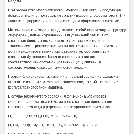
модели
При разработке математической модели были учтены следующие
факторы: нелинейность характеристик гидротпансформатора (ГТ) и
двигателя; упругость валов и гусениц; демпфирование в системе.
Математическая модель представляет собой переменную структуру
дифференциальных уравнений Вид уравнений зависит от
состояния фрикционных элементов системы «двигатель -
трансмиссия - транспортная машина». Фрикционные элементы
могут находиться в замкнутом, разомкнутом состоянии или
состоянии буксования. Каждое состояние описано
соответствующей системой уравнений (2.1) движения
сосредоточенных масс динамической модели.
Первый блок системы уравнений описывав! состояние двжаюля,
второй - состояние элементов трансмиссии, третий - состояние
корпуса транспортной машины.
В случае разомкнутого состояния фпикциона блокировки
гидротрансформатора и буксующего состояния фрикционов
коробки передач дифференциальные уравнения имеют вид-
(J„ +.1,--ГщУЩ, ~Ц,(t-l-ui)-Mm agrK<%,,)■(
(J„ I-ы, +./,Уф, -МуГ'-к, +мн к,г О-¿s/)+Mni4S"fЦлУС-l-vi