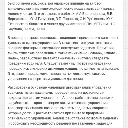
быстро меняться, оказывая огромное влияние на тягово-
динамические и тпливно-экономические показатели, занимались
многие ученые. Это отражены в работах. А.А.Благонравова, В.Б.
Держанского, О. И Гируцкого, В.П. Тарасика, О.И Рук1ешель, Ю.К
Есеновского-Лашкова и многих других авторов БПИ, МГТУ им. Н.Э.
Баумана, НАМИ, НАТИ.
В последнее время появилась тенденция к применению «интеллек-
туапьных» систем управления В таких системах учитываются и
внешние факторы, и возможное поведение водителя. Применяя
лингвистические переменные, такие как «сильно - слабо», «много -
мало», разработчики пытаются «научить» систему следовать
поведению водителя. Следует заметить, что все исследования
проводились в условиях движения машины по конкретным трассам.
Это, свою очередь, может «привязать» конкретную систему
управления к конкретным условиям движения.
Рассмотрены основные концепции автоматизации управления
транспортными машинами, проведен анализ достоинств и
недостатков систем управления. Анализ работ отечественных и
зарубежных авторов по теории автоматического управления
транспортных машин позволил выявить ряд новых вопросов,
которые должны рассматриваться при синтезе программы
оптимального управления. Анализ работ также позволил выделить
и обосновать необходимость решения поставленных задач для