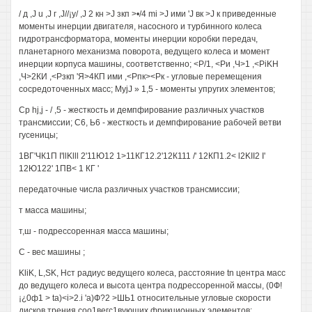
/ д ,J u ,J г ,J//¡у/ ,J 2 кн >J зкп >•/4 mi >J ими 'J вк >J к приведенные
моменты инерции двигателя, насосного и турбинного колеса
гидротрансформатора, моменты инерции коробки передач,
планетарного механизма поворота, ведущего колеса и момент
инерции корпуса машины, соответственно; <Р/1, <Ри ,Ч>1 ,<PiKH
,Ч>2КИ ,<Рзкп 'Я>4КП ими ,<Рпк><Рк - угловые перемещения
сосредоточенных масс; MyjJ » 1,5 - моменты упругих элементов;
Ср hj,j - / ,5 - жесткость и демпфирование различных участков
трансмиссии; С6, Ь6 - жесткость и демпфирование рабочей ветви
гусеницы;
1ВГ'ЧК1П I'llKlll 2'11Ю12 1>11КГ12.2'12К111 /' 12КП1.2< l2KII2 I'
12Ю122' 1ПВ< 1 КГ '
передаточные числа различных участков трансмиссии;
т масса машины;
т,ш - подрессоренная масса машины;
С - вес машины ;
KliK, L,SK, Нст радиус ведущего колеса, расстояние tn центра масс
до ведущего колеса и высота центра подрессоренной массы, (0Ф!
¡¿0ф1 > ta)<i>2.i 'а)Ф?2 >ШЬ1 относительные угловые скорости
дисков трения соо1вегс1вующих фрикционных элементов;