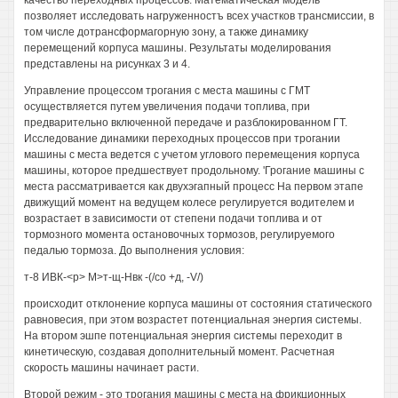
качество переходных процессов. Математическая модель
позволяет исследовать нагруженностъ всех участков трансмиссии, в
том числе дотрансформагорную зону, а также динамику
перемещений корпуса машины. Результаты моделирования
представлены на рисунках 3 и 4.
Управление процессом трогания с места машины с ГМТ
осуществляется путем увеличения подачи топлива, при
предварительно включенной передаче и разблокированном ГТ.
Исследование динамики переходных процессов при трогании
машины с места ведется с учетом углового перемещения корпуса
машины, которое предшествует продольному. 'Грогание машины с
места рассматривается как двухэгапный процесс На первом этапе
движущий момент на ведущем колесе регулируется водителем и
возрастает в зависимости от степени подачи топлива и от
тормозного момента остановочных тормозов, регулируемого
педалью тормоза. До выполнения условия:
т-8 ИВК-<р> М>т-щ-Нвк -(/со +д, -V/)
происходит отклонение корпуса машины от состояния статического
равновесия, при этом возрастет потенциальная энергия системы.
На втором эшпе потенциальная энергия системы переходит в
кинетическую, создавая дополнительный момент. Расчетная
скорость машины начинает расти.
Второй режим - это трогания машины с места на фрикционных