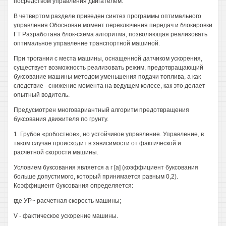
посредством управления двигателем.
В четвертом разделе приведен синтез программы оптимального
управления Обоснован момент переключения передач и блокировки
ГТ Разработана блок-схема алгоритма, позволяющая реализовать
оптимальное управление транспортной машиной.
При трогании с места машины, оснащенной датчиком ускорения,
существует возможность реализовать режим, предотвращающий
буксование машины методом уменьшения подачи топлива, а как
следствие - снижение момента на ведущем колесе, как это делает
опытный водитель.
Предусмотрен многовариантный алгоритм предотвращения
буксования движителя по грунту.
1. Грубое «робостное», но устойчивое управление. Управление, в
таком случае происходит в зависимости от фактической и
расчетной скорости машины.
Условием буксования является а г [а] (коэффициент буксования
больше допустимого, который принимается равным 0,2).
Коэффициент буксования определяется:
где УР~ расчетная скорость машины;
V - фактическое ускорение машины.