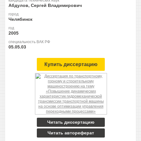
кандидата технических наук
Абдулов, Сергей Владимирович
город
Челябинск
год
2005
специальность ВАК РФ
05.05.03
Купить диссертацию
Читать диссертацию
Читать автореферат