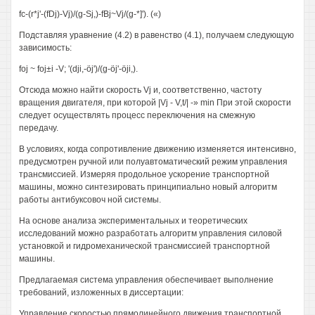
fc-(r*j'-(fDj)-Vj)/(g-Sj,)-fBj~Vj/(g-*]'). («)
Подставляя уравнение (4.2) в равенство (4.1), получаем следующую
зависимость:
foj ~ foj±i -V; '(dji,-öj')/(g-öj'-öji,).
Отсюда можно найти скорость Vj и, соответственно, частоту
вращения двигателя, при которой |Vj - V,t/| -» min При этой скорости
следует осуществлять процесс переключения на смежную
передачу.
В условиях, когда сопротивление движению изменяется интенсивно,
предусмотрен ручной или полуавтоматический режим управления
трансмиссией. Измеряя продольное ускорение транспортной
машины, можно синтезировать принципиально новый алгоритм
работы антибуксовоч ной системы.
На основе анализа экспериментальных и теоретических
исследований можно разработать алгоритм управления силовой
установкой и гидромеханической трансмиссией транспортной
машины.
Предлагаемая система управления обеспечивает выполнение
требований, изложенных в диссертации:
Управление скоростью прямолинейного движения транспортной