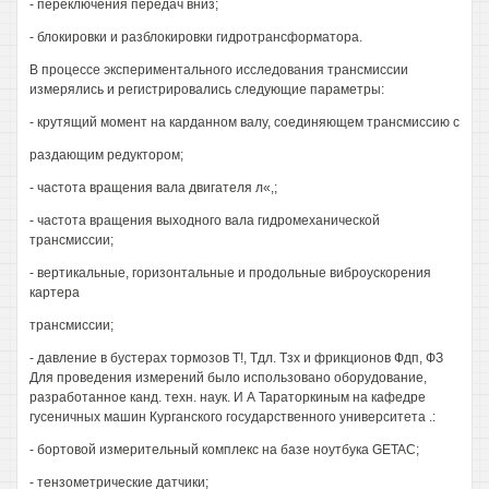
- переключения передач вниз;
- блокировки и разблокировки гидротрансформатора.
В процессе экспериментального исследования трансмиссии
измерялись и регистрировались следующие параметры:
- крутящий момент на карданном валу, соединяющем трансмиссию с
раздающим редуктором;
- частота вращения вала двигателя л«,;
- частота вращения выходного вала гидромеханической
трансмиссии;
- вертикальные, горизонтальные и продольные виброускорения
картера
трансмиссии;
- давление в бустерах тормозов Т!, Тдл. Тзх и фрикционов Фдп, ФЗ
Для проведения измерений было использовано оборудование,
разработанное канд. техн. наук. И А Тараторкиным на кафедре
гусеничных машин Курганского государственного университета .:
- бортовой измерительный комплекс на базе ноутбука GETAC;
- тензометрические датчики;