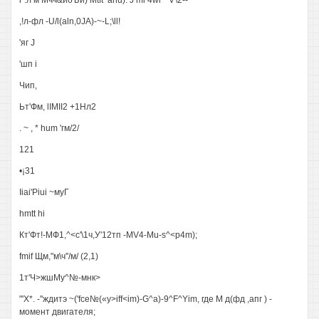
г .л м Мчч&йоЪи) Mtft^ahu). J mi 4wi ~'v'\2--
,!л-фл -U/l(aln,0JA)-~-L;\ll!
'яг J
'шп i
Чип,
Ьт'Фм, lIMII2 +1Нл2
. ~ , * hum 'гм/2/
121
•¡31
Iiai'Piui ~муГ
hmtt hi
Кт'Фт!-МФ1,^<с'\1ч,У'12тп -MV4-Mu-s^<p4m);
fmif Щм,"м\ч''/м/ (2,1)
1т'Ч>жшМу^№-мнк>
"'X*. -''ждитэ ~('fce№(«y>iff<im)-G^a)-9^F^Yim, где М д(фд ,апг ) -
момент двигателя;