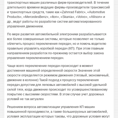
транспортных машин различных фирм-производителей. В течение
длительного времени ведущие фирмы-производители трансмиссий
и транспортных средств, такие как «Zahnrad Fabric», «Automotive
Products», «MercedesBenz», «Iton», «Skania», «Volvo», «Allison» и
др., ведут работы по разработке систем автоматизированного
управления движением.
По мере развития автомобильной электроники разрабатываются
все более совершенные системы, которые позволяют не только
облегчить процесс переключения передач, но и помочь водителю
правильно управлять коробкой передач (КП). При этом главным
направлением разработок по-прежнему остается выбор закона
управления переключением передач.
Чаще всего переключение передач происходит в момент
достижения машиной определенной скорости Значение этой
скорости определяется режимом движения (тяговый, экономичный,
движение в колонне) Такой подход к процессу переключения
передач допустим для легковых автомобилей с высокой удельной
силой тяги, когда движение происходит по усовершенствованному
покрытию с высокими скоростями. В этом случае учет дорожных
условий не так актуален
Решением вопроса автоматизации управления КП машин
повышенной проходимости, а также большегрузных автомобилей,
условия эксплуатации которых таковы, что дорожные условия могут