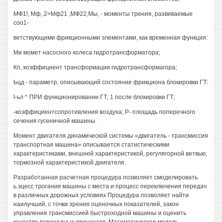
МФ1!, Мф, 2>Мф21 ,МФ22,Мы, - моменты трения, развиваемые
соо1-
ветствующими фрикционными элементами, как временная функция:
Ми момет насосного колеса гидротрансформатора;
Кп, коэффициент трансформации гидротрансформагора;
Ьцд - параметр, описывающий состояние фрикциона блокировки ГТ:
I-ьл ^ ПРИ функционировании ГТ; 1 после блокировки ГТ;
-коэффициентсопротивления воздуха; Р- площадь поперечного
сечения гусеничной машины.
Момент двигателя динамической системы «двигатель - трансмиссия
транспортная машина» описывается статистическими
характеристиками, внешней характеристикой, регулягорной ветвью,
тормозной характеристикой диигателя.
Разработанная расчетная процедура позволяет смоделировать
ь.эцесс трогания машины с места и процесс переключения передач
в различных дорожных условиях Процедура позволяет найти
наилучший, с точки зрения оценочных показателей, закон
управления трансмиссией быстроходной машины и оценить