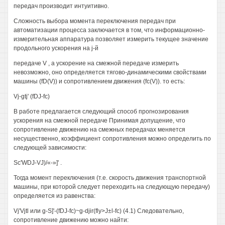
передач производит интуитивно.
Сложность выбора момента переключения передач при
автоматизации процесса заключается в том, что информационно-
измерительная аппаратура позволяет измерить текущее значение
продольного ускорения на j-й
передаче V , а ускорение на смежной передаче измерить
невозможно, оно определяется тягово-динамическими свойствами
машины (fD(V)) и сопротивлением движения (fc(V)). то есть:
Vj-gtj' (fDJ-fc)
В работе предлагается следующий способ прогнозирования
ускорения на смежной передаче Принимая допущение, что
сопротивление движению на смежных передачах меняется
несущественно, коэффициент сопротивления можно определить по
следующей зависимости:
Sc'WDJ-VJ)/«-»]' .
Тогда момент переключения (т.е. скорость движения транспортной
машины, при которой следует переходить на следующую передачу)
определяется из равенства:
Vj'Vjtl или g-S]'-(fDJ-fc)~g-djir(fly>J±l-fc) (4.1) Следовательно,
сопротивление движению можно найти: