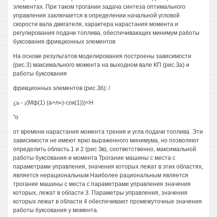
элементах. При таком трогании задача синтеза оптимального
управления заключается в определении начальной угловой
скорости вала двигателя, характера нарастания момента и
регулирования подачи топлива, обеспечивающих минимум работы
буксования фрикционных элементов
На основе результатов моделирования построены зависимости
(рис.3) максимального момента на выходном вале КП (рис.За) и
работы буксования
фрикционных элементов (рис.Зб): /
¿ь - ¡(Мф(1) (а>л«)-сок(1)))<Н
"о
от времени нарастания момента трения и угла подачи топлива. Эти
зависимости не имеют ярко выраженного минимума, но позволяют
определить область 1 и 2 (рис Зв), соответственно, максимальной
работы буксования и момента Трогание машины с места с
параметрами управления, значения которых лежат в этих областях,
является нерациональным Наиболее рациональным является
трогание машины с места с параметрами управления значения
которых, лежат в области 3. Параметры управления, значения
которых лежат в области 4 обеспечивают промежуточные значения
работы буксования у момента.