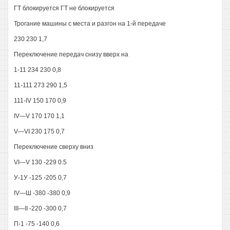
ГТ блокируется ГТ не блокируется
Трогание машины с места и разгон на 1-й передаче
230 230 1,7
Переключение передач снизу вверх на
1-11 234 230 0,8
11-111 273 290 1,5
111-IV 150 170 0,9
IV—V 170 170 1,1
V—VI 230 175 0,7
Переключение сверху вниз
VI—V 130 -229 0.5
У-1У -125 -205 0,7
IV—Ш -380 -380 0,9
III—II -220 -300 0,7
П-1 -75 -140 0,6