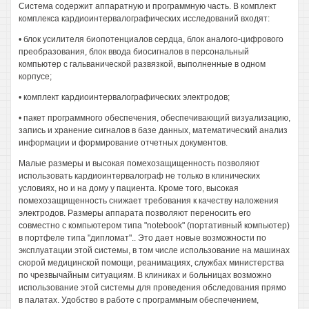
Система содержит аппаратную и программную часть. В комплект
комплекса кардиоинтервалографических исследований входят:
• блок усилителя биопотенциалов сердца, блок аналого-цифрового
преобразования, блок ввода биосигналов в персональный
компьютер с гальванической развязкой, выполненные в одном
корпусе;
• комплект кардиоинтервалографических электродов;
• пакет программного обеспечения, обеспечивающий визуализацию,
запись и хранение сигналов в базе данных, математический анализ
информации и формирование отчетных документов.
Малые размеры и высокая помехозащищенность позволяют
использовать кардиоинтервалограф не только в клинических
условиях, но и на дому у пациента. Кроме того, высокая
помехозащищенность снижает требования к качеству наложения
электродов. Размеры аппарата позволяют переносить его
совместно с компьютером типа "notebook" (портативный компьютер)
в портфеле типа "дипломат".. Это дает новые возможности по
эксплуатации этой системы, в том числе использование на машинах
скорой медицинской помощи, реанимациях, службах министерства
по чрезвычайным ситуациям. В клиниках и больницах возможно
использование этой системы для проведения обследования прямо
в палатах. Удобство в работе с программным обеспечением,