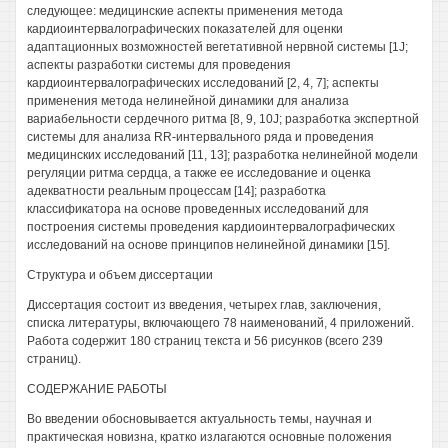
следующее: медицинские аспекты применения метода
кардиоинтервалографических показателей для оценки
адаптационных возможностей вегетативной нервной системы [1J;
аспекты разработки системы для проведения
кардиоинтервалографических исследований [2, 4, 7]; аспекты
применения метода нелинейной динамики для анализа
вариабельности сердечного ритма [8, 9, 10J; разработка экспертной
системы для анализа RR-интервального ряда и проведения
медицинских исследований [11, 13]; разработка нелинейной модели
регуляции ритма сердца, а также ее исследование и оценка
адекватности реальным процессам [14]; разработка
классификатора на основе проведенных исследований для
построения системы проведения кардиоинтервалографических
исследований на основе принципов нелинейной динамики [15].
Структура и объем диссертации
Диссертация состоит из введения, четырех глав, заключения,
списка литературы, включающего 78 наименований, 4 приложений.
Работа содержит 180 страниц текста и 56 рисунков (всего 239
страниц).
СОДЕРЖАНИЕ РАБОТЫ
Во введении обосновывается актуальность темы, научная и
практическая новизна, кратко излагаются основные положения