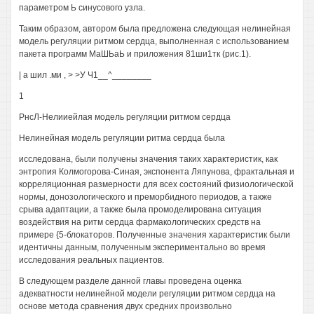
параметром Ь синусового узла.
Таким образом, автором была предложена следующая нелинейная
модель регуляции ритмом сердца, выполненная с использованием
пакета программ МаШЬаЬ и приложения 81ши1тк (рис.1).
| а шил .ми , > >У Ч1__^________
1
РнсЛ-Нелииейлая модель регуляции ритмом сердца
Нелинейная модель регуляции ритма сердца была
исследована, были получены значения таких характеристик, как
энтропия Колмогорова-Синая, экспонента Ляпунова, фрактальная и
корреляционная размерности для всех состояний физиологической
нормы, донозологического и преморбидного периодов, а также
срыва адаптации, а также была промоделирована ситуация
воздействия на ритм сердца фармакологических средств на
примере {5-блокаторов. Полученные значения характеристик были
идентичны данным, полученным экспериментально во время
исследования реальных пациентов.
В следующем разделе данной главы проведена оценка
адекватности нелинейной модели регуляции ритмом сердца на
основе метода сравнения двух средних произвольно