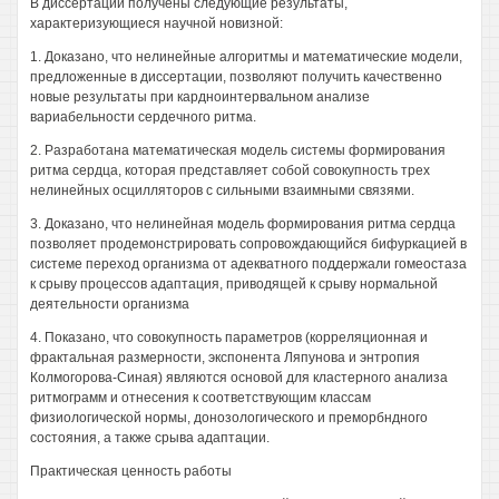
В диссертации получены следующие результаты,
характеризующиеся научной новизной:
1. Доказано, что нелинейные алгоритмы и математические модели,
предложенные в диссертации, позволяют получить качественно
новые результаты при кардноинтервальном анализе
вариабельности сердечного ритма.
2. Разработана математическая модель системы формирования
ритма сердца, которая представляет собой совокупность трех
нелинейных осцилляторов с сильными взаимными связями.
3. Доказано, что нелинейная модель формирования ритма сердца
позволяет продемонстрировать сопровождающийся бифуркацией в
системе переход организма от адекватного поддержали гомеостаза
к срыву процессов адаптация, приводящей к срыву нормальной
деятельности организма
4. Показано, что совокупность параметров (корреляционная и
фрактальная размерности, экспонента Ляпунова и энтропия
Колмогорова-Синая) являются основой для кластерного анализа
ритмограмм и отнесения к соответствующим классам
физиологической нормы, донозологического и преморбндного
состояния, а также срыва адаптации.
Практическая ценность работы