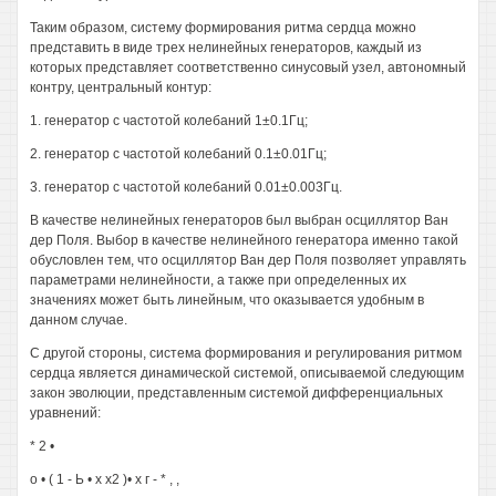
Таким образом, систему формирования ритма сердца можно
представить в виде трех нелинейных генераторов, каждый из
которых представляет соответственно синусовый узел, автономный
контру, центральный контур:
1. генератор с частотой колебаний 1±0.1Гц;
2. генератор с частотой колебаний 0.1±0.01Гц;
3. генератор с частотой колебаний 0.01±0.003Гц.
В качестве нелинейных генераторов был выбран осциллятор Ван
дер Поля. Выбор в качестве нелинейного генератора именно такой
обусловлен тем, что осциллятор Ван дер Поля позволяет управлять
параметрами нелинейности, а также при определенных их
значениях может быть линейным, что оказывается удобным в
данном случае.
С другой стороны, система формирования и регулирования ритмом
сердца является динамической системой, описываемой следующим
закон эволюции, представленным системой дифференциальных
уравнений:
* 2 •
о • ( 1 - Ь • х х2 )• х г - * , ,