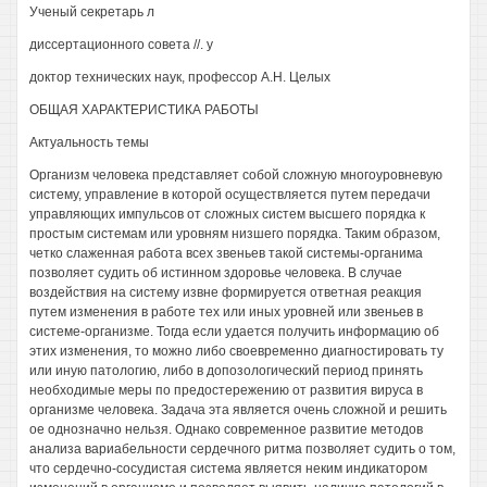
Ученый секретарь л
диссертационного совета //. у
доктор технических наук, профессор А.Н. Целых
ОБЩАЯ ХАРАКТЕРИСТИКА РАБОТЫ
Актуальность темы
Организм человека представляет собой сложную многоуровневую
систему, управление в которой осуществляется путем передачи
управляющих импульсов от сложных систем высшего порядка к
простым системам или уровням низшего порядка. Таким образом,
четко слаженная работа всех звеньев такой системы-органима
позволяет судить об истинном здоровье человека. В случае
воздействия на систему извне формируется ответная реакция
путем изменения в работе тех или иных уровней или звеньев в
системе-организме. Тогда если удается получить информацию об
этих изменения, то можно либо своевременно диагностировать ту
или иную патологию, либо в допозологический период принять
необходимые меры по предостережению от развития вируса в
организме человека. Задача эта является очень сложной и решить
ое однозначно нельзя. Однако современное развитие методов
анализа вариабельности сердечного ритма позволяет судить о том,
что сердечно-сосудистая система является неким индикатором