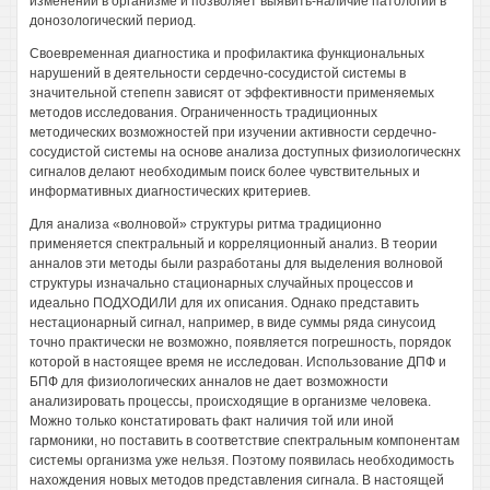
изменений в организме и позволяет выявить-наличие патологий в
донозологический период.
Своевременная диагностика и профилактика функциональных
нарушений в деятельности сердечно-сосудистой системы в
значительной степепн зависят от эффективности применяемых
методов исследования. Ограниченность традиционных
методических возможностей при изучении активности сердечно-
сосудистой системы на основе анализа доступных физиологическнх
сигналов делают необходимым поиск более чувствительных и
информативных диагностических критериев.
Для анализа «волновой» структуры ритма традиционно
применяется спектральный и корреляционный анализ. В теории
анналов эти методы были разработаны для выделения волновой
структуры изначально стационарных случайных процессов и
идеально ПОДХОДИЛИ для их описания. Однако представить
нестационарный сигнал, например, в виде суммы ряда синусоид
точно практически не возможно, появляется погрешность, порядок
которой в настоящее время не исследован. Использование ДПФ и
БПФ для физиологических анналов не дает возможности
анализировать процессы, происходящие в организме человека.
Можно только констатировать факт наличия той или иной
гармоники, но поставить в соответствие спектральным компонентам
системы организма уже нельзя. Поэтому появилась необходимость
нахождения новых методов представления сигнала. В настоящей