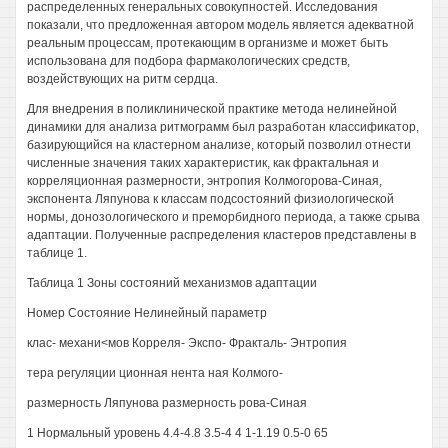
распределенных генеральных совокупностей. Исследования
показали, что предложенная автором модель является адекватной
реальным процессам, протекающим в организме и может быть
использована для подбора фармакологических средств,
воздействующих на ритм сердца.
Для внедрения в поликлинической практике метода нелинейной
динамики для анализа ритмограмм был разработан классификатор,
базирующийся на кластерном анализе, который позволил отнести
численные значения таких характеристик, как фрактальная и
корреляционная размерности, энтропия Колмогорова-Синая,
экспонента Ляпунова к классам подсостояний физиологической
нормы, донозологического и преморбидного периода, а также срыва
адаптации. Полученные распределения кластеров представлены в
таблице 1.
Таблица 1 Зоны состояний механизмов адаптации
Номер Состояние Нелинейный параметр
клас- механи<мов Корреля- Экспо- Фракталь- Энтропия
тера регуляции ционная нента ная Колмого-
размерность Ляпунова размерность рова-Синая
1 Нормальный уровень 4.4-4.8 3.5-4 4 1-1.19 0.5-0 65