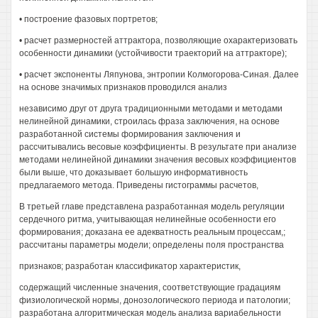
• построение фазовых портретов;
• расчет размерностей аттрактора, позволяющие охарактеризовать
особенности динамики (устойчивости траекторий на аттракторе);
• расчет экспоненты Ляпунова, энтропии Колмогорова-Синая. Далее
на основе значимых признаков проводился анализ
независимо друг от друга традиционными методами и методами
нелинейной динамики, строилась фраза заключения, на основе
разработанной системы формирования заключения и
рассчитывались весовые коэффициенты. В результате при анализе
методами нелинейной динамики значения весовых коэффициентов
были выше, что доказывает большую информативность
предлагаемого метода. Приведены гистограммы расчетов,
В третьей главе представлена разработанная модель регуляции
сердечного ритма, учитывающая нелинейные особенности его
формирования; доказана ее адекватность реальным процессам,;
рассчитаны параметры модели; определены поля пространства
признаков; разработан классификатор характеристик,
содержащий численные значения, соответствующие градациям
физиологической нормы, донозологического периода и патологии;
разработана алгоритмическая модель анализа вариабельности