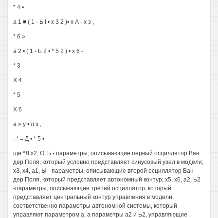
* 4 •
а 1 ■ ( 1 - Ь I • х 3 2 )• х А - х з ,
* 6 »
а 2 • ( 1 - Ь 2 • * 5 2 ) • х 6 -
* 3
X 4
* 5
X 6
а » у • л з ,
. * = Д • * 5 •
где *Л х2, О, Ь - параметры, описывающие первый осциллятор Ван
дер Поля, который условно представляет синусовый узел в модели;
хЗ, х4, а1, Ы - параметры, описывающие второй осциллятор Ван
дер Поля, который представляет автономный контур; х5, х6, а2, Ь2
-параметры, описывающие третий осциллятор, который
представляет центральный контур управления в модели;
соответственно параметры автономной системы, который
управляют параметром а, а параметры а2 и Ь2, управляющие