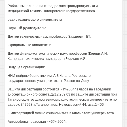
Рабата выполнена на кафедре электрогадроакустики и
медицинской техники Таганрогского государственного
радиотехнического университета
Научный руководитель:
Доктор технических наук, профессор Захаревич ВТ.
Официальные оппоненты:
Доктор физико-математических наук, профессор Жорник А.И.
Кандидат технических наук, доцент Черчаго А.Я.
Ведущая организация:
НИИ нейрокибернетики им. А.Б.Когана Ростовского
государственного университета, г. Ростов-на-Дону
Зашита диссертации состоится » I//-2004г в часов на заседании
диссертационного совета Д212.259.03 по защите диссертаций при
Таганрогском государственном радиотехническом университете по
адресу: 347928, г.Таганрог, пер. Некрасовский 44, ауд.Д-406
С диссертацией можно ознакомиться в библиотеке университета.
Автореферат разослан <»6?» 2004г.