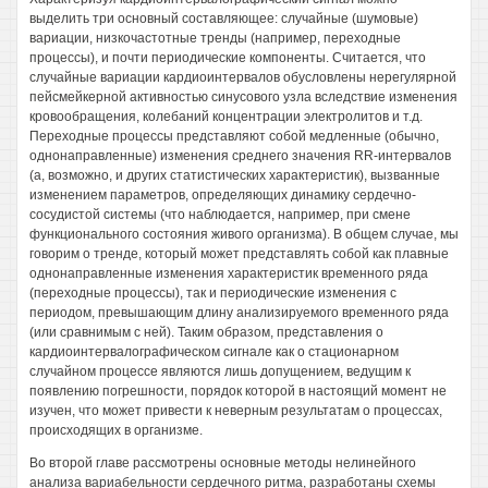
выделить три основный составляющее: случайные (шумовые)
вариации, низкочастотные тренды (например, переходные
процессы), и почти периодические компоненты. Считается, что
случайные вариации кардиоинтервалов обусловлены нерегулярной
пейсмейкерной активностью синусового узла вследствие изменения
кровообращения, колебаний концентрации электролитов и т.д.
Переходные процессы представляют собой медленные (обычно,
однонаправленные) изменения среднего значения RR-интервалов
(а, возможно, и других статистических характеристик), вызванные
изменением параметров, определяющих динамику сердечно-
сосудистой системы (что наблюдается, например, при смене
функционального состояния живого организма). В общем случае, мы
говорим о тренде, который может представлять собой как плавные
однонаправленные изменения характеристик временного ряда
(переходные процессы), так и периодические изменения с
периодом, превышающим длину анализируемого временного ряда
(или сравнимым с ней). Таким образом, представления о
кардиоинтервалографическом сигнале как о стационарном
случайном процессе являются лишь допущением, ведущим к
появлению погрешности, порядок которой в настоящий момент не
изучен, что может привести к неверным результатам о процессах,
происходящих в организме.
Во второй главе рассмотрены основные методы нелинейного
анализа вариабельности сердечного ритма, разработаны схемы