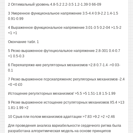
2 Оптимальный уровень 4.8-5.2 2.2-3.5 1.2-1.39 0 66-09
3 Умеренное функциональное напряжение 3.5-4.4 0.9-2.2 1.4-1.5
0.91-0.99
4 Выраженное функциональное напряжение 3.01-3 5 0.2-04 >1.5-2
<1 >1
Окончание табл. 1
5 Резко выраженное футециолальяое напряжение 2.8-301 0.4-0.7
<1 0.5-0.3
6 Переяапряже-кие регуляторных механизмов <2.8 0.7-1.4 -+0 03-
0.1
7 Резко выраженное псрсиапряженяс регулягорных механизмов -2.4
<0 <0 £0
Истощение регулхторных механизмов' >5.5 >5 1.51-1.8 1.5-1.99
9 Резке выраженное истощение рстуляторных механизмов Х5.4 >13
1.81-1.99 >2
10 Срыв пли полом механизмов адаптации >7.83 >9.2 >2 >2.46
Для проведения анализа вариабельности сердечного ритма была
разработана алгоритмическая модель на основе принципов