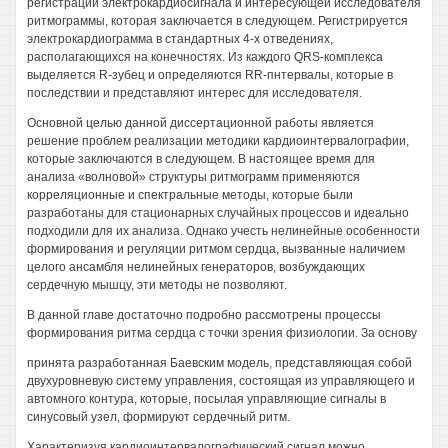
регистрации электрокардиосигнала и интересующей исследователя
ритмограммы, которая заключается в следующем. Регистрируется
электрокардиограмма в стандартных 4-х отведениях,
располагающихся на конечностях. Из каждого QRS-комплекса
выделяется R-зубец и определяются RR-пнтервалы, которые в
последствии и представляют интерес для исследователя.
Основной целью данной диссертационной работы является
решение проблем реализации методики кардиоинтервалографии,
которые заключаются в следующем. В настоящее время для
анализа «волновой» структуры ритмограмм применяются
корреляционные и спектральные методы, которые были
разработаны для стационарных случайных процессов и идеально
подходили для их анализа. Однако учесть нелинейные особенности
формирования и регуляции ритмом сердца, вызванные наличием
целого ансамбля нелинейных генераторов, возбуждающих
сердечную мышцу, эти методы не позволяют.
В данной главе достаточно подробно рассмотрены процессы
формирования ритма сердца с точки зрения физиологии. За основу
принята разработанная Баевским модель, представляющая собой
двухуровневую систему управления, состоящая из управляющего и
автомного контура, которые, посылая управляющие сигналы в
синусовый узел, формируют сердечный ритм.
Характеризуя кардиоинтервалографический сигнал можно