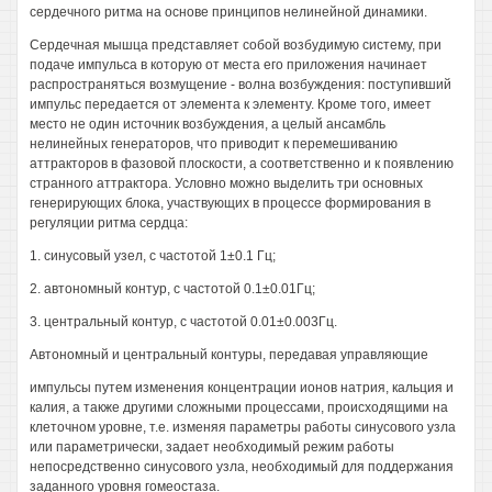
сердечного ритма на основе принципов нелинейной динамики.
Сердечная мышца представляет собой возбудимую систему, при
подаче импульса в которую от места его приложения начинает
распространяться возмущение - волна возбуждения: поступивший
импульс передается от элемента к элементу. Кроме того, имеет
место не один источник возбуждения, а целый ансамбль
нелинейных генераторов, что приводит к перемешиванию
аттракторов в фазовой плоскости, а соответственно и к появлению
странного аттрактора. Условно можно выделить три основных
генерирующих блока, участвующих в процессе формирования в
регуляции ритма сердца:
1. синусовый узел, с частотой 1±0.1 Гц;
2. автономный контур, с частотой 0.1±0.01Гц;
3. центральный контур, с частотой 0.01±0.003Гц.
Автономный и центральный контуры, передавая управляющие
импульсы путем изменения концентрации ионов натрия, кальция и
калия, а также другими сложными процессами, происходящими на
клеточном уровне, т.е. изменяя параметры работы синусового узла
или параметрически, задает необходимый режим работы
непосредственно синусового узла, необходимый для поддержания
заданного уровня гомеостаза.