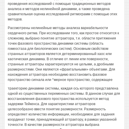
проведения исследований с помощью традиционных методов
анализа и методов нелинейной динамики, а также проведена
сравнительная оценка исследований ритмограмм с помощью этих
методов.
Рассмотрены нелинейные методы анализа вариабельности
сердечного ритма. При исследовании того, как простое относится к
сложному, выбрано понятие аттрактора, т.е. области притяжения
точек фазового пространства динамики системы (область
гомеостаза для биологических систем). Основным свойством
странных аттракторов является детерминированный хаос или
хаотическая динамика. В отличие от линии или поверхности,
странные аттракторы характеризуются не целыми, а дробными
размерностями. Они являются «фрактальными» объектами. Для
нахождения аттрактора необходимо восстановить фазовое
пространство сигнала или ^мерное пространство, содержащее
траекторию динамики системы, каждая ось которого представлена
одной из существенных переменных системы. В данном случае для
восстановления фазового пространства используется метод
задержки Тейкенса. Для характеристики аттракторов
целесообразно ввести понятие размерности. Размерность
определяет количество информации, необходимое для задания
координат точки, принадлежащей аттрактору, в рамках указанной
точности. В качестве размерности аттрактора выбрана