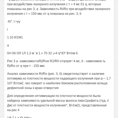
при воздействии лазерного излучения с т = 4 мс 01 q, которые
показаны на рис 3, а. Зависимость Ri/Ro при воздействии лазерного
излучения с т = 150 мкс от q показана на рис. 3, б
-fV". I >уу
i
1 10 И1М1
а
04 Об ОЛ 1Л 1,3 м '.в 1.« 70 32 ¡»4 q*IO* Вт/ом б
Рис 3 а -зависимостиR|/Roи R2/R0 отqприг~4 мс, б - зависимое гь
Rj/Ro от q при т - 150 мкс
Анализ зависимости Ri/Ro (рис. 3, б) свидетельствует о наличии
оптимума но плотности мощности падающего излучения при q— 1,7
107 Вт/см2, чхо говорит о наиболее близком расположении кольца
дефектной зоны к краю отверстия
Для определения оптимизации по плотности мощности была
найдена зависимость удельной массы выноса пиро1рафита (туд, г/
Дж) от плотности мощности излучения^, Вт/см2), представленная
на рис 4