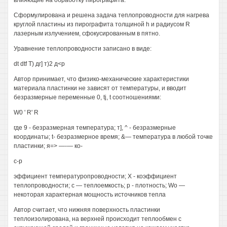
влияющие на обработку пирографита.
Сформулирована и решена задача теплопроводности для нагрева
круглой пластины из пирографита толщиной h и радиусом R
лазерным излучением, сфокусированным в пятно.
Уравнение теплопроводности записано в виде:
dt dtf Т) дг] т)2 д<р
Автор принимает, что физико-механические характеристики
материала пластинки не зависят от температуры, и вводит
безразмерные переменные 0, tj, t соотношениями:
W0 ' R' R
где 9 - безразмерная температура; т], ^ - безразмерные
координаты; t- безразмерное время; &— температура в любой точке
пластинки; я=> —-— ко-
с-р
эффициент температуропроводности; X - коэффициент
теплопроводности; с — теплоемкость; р - плотность; Wo —
некоторая характерная мощность источников тепла
Автор считает, что нижняя поверхность пластинки
теплоизолирована, на верхней происходит теплообмен с