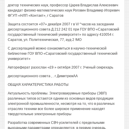
доктор технических наук, профессор Царев Владислав Алексеевич
кандидат физико-математических наук Роговин Владимир Игоревич
ФГУП «НЛП «Контакт», г Саратов
Защита состоится «07» декабря 2007 г в V/ ^часов на заседании
диссертационного совета Д 212 242 01 при ГОУ ВПО «Саратовский
государственный технический университет» по адресу 410054 г.
Саратов, ул. Политехническая, 77, ауд 2 !МО
С диссерлацией можно ознакомиться в научно-технической
библиотеке ГОУ ВПО «Саратовский государственный технический
университет»
Автореферат разослан «£9 » октября 2007 г. Ученый секрехарь
диссертационного совета , . г ДимитрюкАА
ОБЩАЯ ХАРАКТЕРИСТИКА РАБОТЫ
Актуальность проблемы. Электровакуумные приборы (ЭВП)
различных типов остаются одним из основных видов продукции
электронной промышленности, несмотря на то, что в различных
отраслях техники все более широкое применение находят
твердотельные электронные приборы
Разработка современных СВЧ-усилителей с предельными
выходными параметрами определяется, в первую очередь,