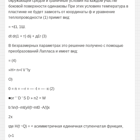
окружающей средой и граничные условия на каждом участке
боковой поверхности одинаковы При этих условиях температура в
пластинке не будет зависеть от координаты ф и уравнение
теплопроводности (1) примет вид:
= <£L 1Ш.
dt drj1 + т} dij + д£г (3)
В безразмерных параметрах это решение получено с помощью
преобразований Лапласа и имеет вид:
= (4)
»Н> n=l V "iy
О)
0 = n = —r = — -t = — -x (2)
■or ' ' D ' S D » n2 > W
b:\\n(t--mt(yil{t~mt0 -A/)]x
2x
где H(t ~Q) = < асимметричная единичная ступенчатая функция,
(»1