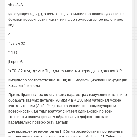
vh-o'AvA
где функция 0„t(7],t), описывающая влияние граничного условия на
боковой поверхности пластинки на ее температурное поле, имеет
вид.
о
^ , \ ' / ч (6)
*-1 О
[l nput>£
'о T0, Л? = Ar, где At и Тц - длительность и период следования К R
импульсов соответственно, I0, J0) К0 - модифицированные функции
Бесселя 1-го рода
При выбранных технологических параметрах излучения и толщине
обрабатываемых деталей 70 мкм < h < 150 мкм материал можно
считать тонким (А «2 -Ja r, в направлении, перпендикулярном
поверхности), т.е температуру считаем одинаковой по всей
толщине и рассматриваем образование дефектного слоя
параллельно поверхности детали
Для проведения расчетов на ПК были разработаны программы в