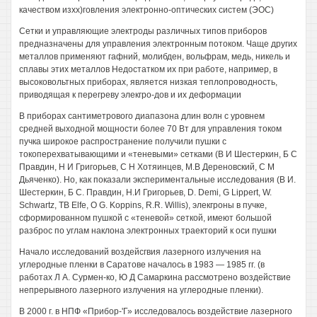
качеством изхх)говления электронно-оптических систем (ЭОС)
Сетки и управляющие электроды различных типов приборов
предназначены для управления электронным потоком. Чаще других
металлов применяют гафний, молибден, вольфрам, медь, никель и
сплавы этих металлов Недостатком их при работе, например, в
высоковольтных приборах, является низкая теплопроводность,
приводящая к перегреву элекгро-дов и их деформации
В приборах сантиметрового диапазона длин волн с уровнем
средней выходной мощности более 70 Вт для управления током
пучка широкое распространение получили пушки с
токоперехватывающими и «теневыми» сетками (В И Шестеркин, Б С
Правдин, H И Григорьев, С H Хотяинцев, М.В Дереновский, С M
Дьяченко). Но, как показали экспериментальные исследования (В И.
Шестеркин, Б С. Правдин, Н.И Григорьев, D. Demi, G Lippert, W.
Schwartz, ТВ Elfe, О G. Koppins, R.R. Willis), элекгроны в пучке,
сформированном пушкой с «теневой» сеткой, имеют большой
разброс по углам наклона электронных траекторий к оси пушки
Начало исследований воздейсгвия лазерного излучения на
углеродные пленки в Саратове началось в 1983 — 1985 гг. (в
работах Л А. Сурмен-ко, Ю Д Самаркина рассмотрено воздействие
непрерывного лазерного излучения на углеродные пленки).
В 2000 г. в НПФ «Прибор-'Г» исследовалось воздействие лазерного