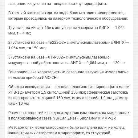
лазерного излучения на тонкую пластину пирографита.
В третьей главе приводится подробная методика экспериментов,
которые проводились на лазерном технологическом оборудовании:
1) установка «Квант-15» с импульсным лазером на ЛИГ X — 1,064
мкм, т = 4 мс;
2) установка на базе «4р222ф2» с импульсным лазером на ЛИГ X —
1,064 мкм, т= 150 мкс;
3) установка на базе «ЛТИ-502» с импульсным лазером с
модулированной добротностью на АИГ X — 1,064 мкм, т — 120 не.
Генерационные характеристики лазерного излучения измерялись с
помощью прибора ИМО-2Н.
Объекты исследования — плоская пластинка из пирографита марки
УПВ-1 диаметром 1,5 см толщиной 150 мкм; сферическая заготовка
из пирографита толщиной 150 мкм, стрела прогиба 1,9 мм, диаметр
чаши 10 мм.
Размеры отверстий и следов излучения измерялись на микроскопах
в поляризованном свете NU(Carl Zeiss), Биолам-М и ММР-2Р.
Методом оптической микроскопии было выявлено наличие колец,
концентричных отверстиям в пирографите, со структурой,