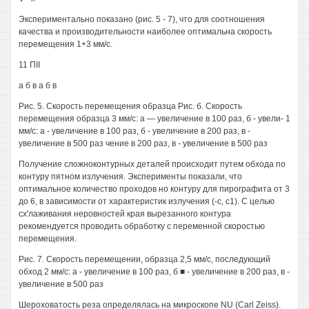
Экспериментально показано (рис. 5 - 7), что для соотношения
качества и производительности наиболее оптимальна скорость
перемещения 1+3 мм/с.
11 ПII
а б в а б в
Рис. 5. Скорость перемещения образца Рис. б. Скорость
перемещения образца 3 мм/с: а — увеличение в 100 раз, б - увели- 1
мм/с: а - увеличение в 100 раз, б - увеличение в 200 раз, в -
увеличение в 500 раз чение в 200 раз, в - увеличение в 500 раз
Получение сложноконтурных деталей происходит путем обхода по
контуру пятном излучения. Эксперименты показали, что
оптимальное количество проходов но контуру для пирографита от 3
до 6, в зависимости от характеристик излучения (-с, с1). С целью
сх'лаживания неровностей края вырезанного контура
рекомендуется проводить обработку с переменной скоростью
перемещения.
Рис. 7. Скорость перемещении, образца 2,5 мм/с, последующий
обход 2 мм/с: а - увеличение в 100 раз, б ■ - увеличение в 200 раз, в -
увеличение в 500 раз
Шероховатость реза определялась на микроскопе NU (Carl Zeiss).