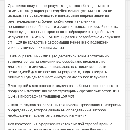
Сравнивая полученные результат для всех образцов, можно
отметить, что у образца с воздействием излучения ст = 120 не
наибольшая интенсивность и наименьшая ширина линий на
рентгенограмме наиболее приближены к значениям
ненапряженного образца, те искажения кристаллической решетки
менее существенны по сравнению с образцами с воздействием
излучения х ~ 4 мс и х - 150 мке Образец с воздействием излучения
с т = 120 не вследствие деформации менее всею подвержен
влиянию внутренних напряжений
Таким образом, минимизацию дефектной зоны и остаточных
температурных напряжений целесообразно проводить по
длительности импульса- в диапазоне плотности мощности,
необходимой для испарения пи-рографита, надо выбирать
минимальную длительность импульса лазерного излучения
В четвертой главе решается задача разработки технологического
процесса изготовления мелкоструктурных сферических сеток ЭВП
СВЧ из пирографита толщиной 150 мкм
Ставится задача разработать технические требования к лазерному
оборудованию, которое давало бы определенные автором
необходимые параметры лазерного излучения
Для изготовления сферических сеток с малой стрелой прогиба
можно использовать двухкоординагные системы Для этого