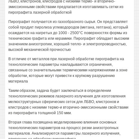
ЛБВО, клистронов, клисгродов с низкими термо- и вторично-
эмиссионными свойствами предлагается изготавливать сетки из
пирографита лазерной обработкой
Пирографит получается из газообразного сырья. Он представляет
собой продукт пиролиза углеводородов (метана, гептана), который
осаждается на нагретых до 1000 - 2500°С поверхностях формы из
техническою графита или керамики. Пирографит обладает высоким
значением анизотропии, хорошей тепло- и электропроводностью,
высокой механической прочностью
В отличие от металлов при лазерной обработке пирографита на
технологические параметры накладываются ограничения,
связанные со значительными термическими напряжениями а зоне
обработки, которые могут привести к хрупкому разрушению
материала
Таким образом, задача будет заключаться в определении
технологических режимов лазерного излучения для изготовления
мелкоструктурных сферических сеток для ЛБВО, клистронов и
клистродов с низкими термо-и вторично-эмиссионными свойствами
из пирографита толщиной 150 мкм.
Вторая глава посвящена моделированию влияния основных
технологических параметров на процесс резки анизотропных
материалов. Анализируются параметры лазерного излучения,