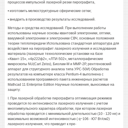
процессов импульсной лазерной резки пирографита,
• изготовить мелкоструктурные сферические сетки;
• внедрить в производство результаты исследований.
Методы и средства исследований. При выполнении работы
использованы научные основы квантовой электроники, оптики,
вакуумной электроники и электроники СВЧ, основные положения
теории теплопередачи Использована стандартная аппаратура для
воздействия на пирографит лазерного излучения и исследования
материала (лазерные технологические установки на базе
«Квант-15», «4р222ф2», «ЛТИ-502», металлографические
микроскопы NU(Carl Zeiss), Биолам-М и ММР-2Р, рентгеновский
аппарат для структурного анализа типа УРС-50И) Обработка
результатов на компьютере класса Pentium-4 выполнена с
использованием программного пакета инженерных расчетов
Mathcad 11 Enterprise Edition Научные положения, выносимые на
защиту:
I. При лазерной обработке пирографита оптимизация режимов
проводится по интенсивности лазерного излучения с учетом
многоимпульсного характера обработки, при котором лазерная
обработка проводится с минимальной длительностью (10 - 120 не) и
максимально возможной интенсивностью ( q~106 - Ю7 Вт/см2)
лазерного излучения, что приводит к пре-