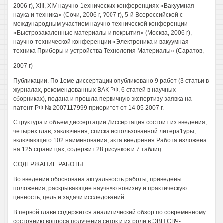
2006 г), XIII, XIV научно-1ехнических конференциях «Вакуумная
наука и техника» (Сочи, 2006 г, ?007 г), 5-й Всероссийской с
международным участием научно-технической конференции
«Быстрозакаленные материалы и покрытия» (Москва, 2006 г),
научно-технической конференции «Электроника и вакуумная
техника Приборы и устройства Технология Материалы» (Саратов,
2007 г)
Публикации. По 1еме диссертации опубликовано 9 работ (3 статьи в
журналах, рекомендованных ВАК РФ, 6 статей в научных
сборниках), подана и прошла первичную экспертизу заявка на
патент РФ № 2007117999 приоритет от 14 05 2007 г.
Структура и объем диссертации Диссертация состоит из введения,
четырех глав, заключения, списка использованной литера1уры,
включающего 102 наименования, акта внедрения Работа изложена
на 125 сграни цах, содержит 28 рисунков и 7 таблиц
СОДЕРЖАНИЕ РАБОТЫ
Во введении обоснована актуальность работы, приведены
положения, раскрывающие научную новизну и практическую
ценность, цель и задачи исследований
В первой главе содержится аналитический обзор по современному
состоянию вопроса получения сеток и их роли в ЭВП СВЧ-