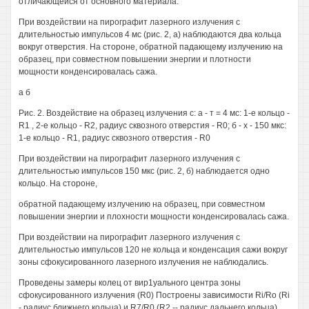
отличающейся от основного материала.
При воздействии на пирографит лазерного излучения с
длительностью импульсов 4 мс (рис. 2, а) наблюдаются два кольца
вокруг отверстия. На стороне, обратной падающему излучению на
образец, при совместном повышении энергии и плотности
мощности конденсировалась сажа.
а б
Рис. 2. Воздействие на образец излучения с: а - т = 4 мс: 1-е кольцо -
R1 , 2-е кольцо - R2, радиус сквозного отверстия - R0; б - х - 150 мкс:
1-е кольцо - R1, радиус сквозного отверстия - R0
При воздействии на пирографит лазерного излучения с
длительностью импульсов 150 мкс (рис. 2, б) наблюдается одно
кольцо. На стороне,
обратной падающему излучению на образец, при совместном
повышении энергии и плохности мощности конденсировалась сажа.
При воздействии на пирографит лазерного излучения с
длительностью импульсов 120 не кольца и конденсация сажи вокруг
зоны сфокусированного лазерного излучения не наблюдались.
Проведены замеры колец от вир1уального центра зоны
сфокусированного излучения (R0) Построены зависимости Ri/Ro (Ri
- радиус ближнего кольца) и R7/R0 (R2 -- радиус дальнего кольца)