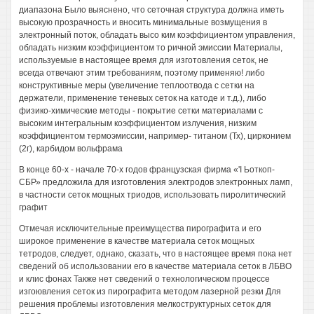
диапазона Было выяснено, что сеточная структура должна иметь
высокую прозрачность и вносить минимальные возмущения в
электронный поток, обладать высо ким коэффициентом управления,
обладать низким коэффициентом то ричной эмиссии Материалы,
используемые в настоящее время для изготовления сеток, не
всегда отвечают этим требованиям, поэтому применяю! либо
конструктивные меры (увеличение теплоотвода с сетки на
держатели, применение теневых сеток на катоде и т.д.), либо
физико-химические методы - покрытие сетки материалами с
высоким интегральным коэффициентом излучения, низким
коэффициентом термоэмиссии, например- титаном (Тх), цирконием
(2г), карбидом вольфрама
В конце 60-х - начале 70-х годов французская фирма «'I Ьоткоп-
СБР» предложила для изготовления электродов электронных ламп,
в частности сеток мощных триодов, использовать пиролитический
графит
Отмечая исключительные преимущества пирографита и его
широкое применение в качестве материала сеток мощных
тетродов, следует, однако, сказать, что в настоящее время пока нет
сведений об использовании его в качестве материала сеток в ЛБВО
и клис фонах Также нет сведений о технологическом процессе
изгоювления сеток из пирографита методом лазерной резки Для
решения проблемы изготовления мелкоструктурных сеток для