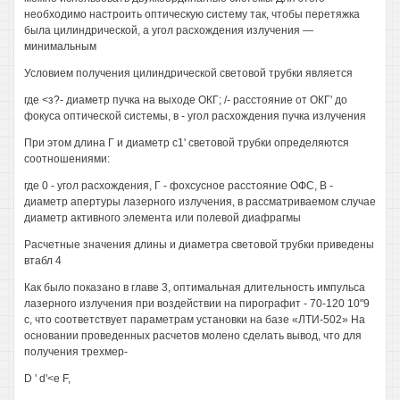
необходимо настроить оптическую систему так, чтобы перетяжка
была цилиндрической, а угол расхождения излучения —
минимальным
Условием получения цилиндрической световой трубки является
где <з?- диаметр пучка на выходе ОКГ; /- расстояние от ОКГ' до
фокуса оптической системы, в - угол расхождения пучка излучения
При этом длина Г и диаметр с1' световой трубки определяются
соотношениями:
где 0 - угол расхождения, Г - фохсусное расстояние ОФС, В -
диаметр апертуры лазерного излучения, в рассматриваемом случае
диаметр активного элемента или полевой диафрагмы
Расчетные значения длины и диаметра световой трубки приведены
втабл 4
Как было показано в главе 3, оптимальная длительность импульса
лазерного излучения при воздействии на пирографит - 70-120 10"9
с, что соответствует параметрам установки на базе «ЛТИ-502» На
основании проведенных расчетов молено сделать вывод, что для
получения трехмер-
D ' d'<e F,