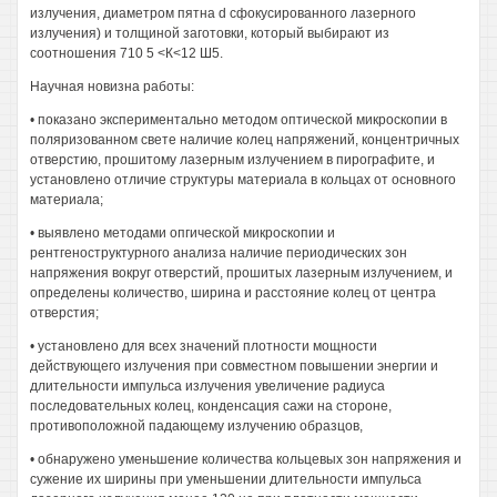
излучения, диаметром пятна d сфокусированного лазерного
излучения) и толщиной заготовки, который выбирают из
соотношения 710 5 <К<12 Ш5.
Научная новизна работы:
• показано экспериментально методом оптической микроскопии в
поляризованном свете наличие колец напряжений, концентричных
отверстию, прошитому лазерным излучением в пирографите, и
установлено отличие структуры материала в кольцах от основного
материала;
• выявлено методами опгической микроскопии и
рентгеноструктурного анализа наличие периодических зон
напряжения вокруг отверстий, прошитых лазерным излучением, и
определены количество, ширина и расстояние колец от центра
отверстия;
• установлено для всех значений плотности мощности
действующего излучения при совместном повышении энергии и
длительности импульса излучения увеличение радиуса
последовательных колец, конденсация сажи на стороне,
противоположной падающему излучению образцов,
• обнаружено уменьшение количества кольцевых зон напряжения и
сужение их ширины при уменьшении длительности импульса