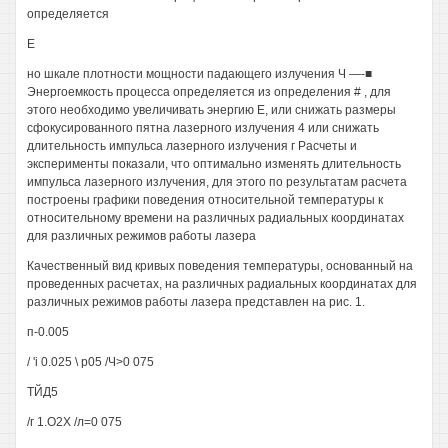
определяется
Е
но шкале плотности мощности падающего излучения Ч —-■
Энергоемкость процесса определяется из определения # , для
этого необходимо увеличивать энергию Е, или снижать размеры
сфокусированного пятна лазерного излучения 4 или снижать
длительность импульса лазерного излучения г Расчеты и
эксперименты показали, что оптимально изменять длительность
импульса лазерного излучения, для этого по результатам расчета
построены графики поведения относительной температуры к
относительному времени на различных радиальных координатах
для различных режимов работы лазера
Качественный вид кривых поведения температуры, основанный на
проведенных расчетах, на различных радиальных координатах для
различных режимов работы лазера представлен на рис. 1.
п-0.005
/ 'i 0.025 \ р05 /Ч>0 075
ТЙД5
/г 1.О2Х /л=0 075