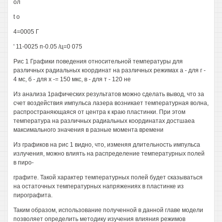
ол
t о
4=0005 Г
' 11-0025 п-0.05 /ц=0 075
Рис 1 Графики поведения относительной температуры для
различных радиальных координат на различных режимах а - для г -
4 мс, б - для х -= 150 мкс, в - для т - 120 не
Из анализа 1рафических результатов можно сделать вывод, что за
счет воздействия импульса лазера возникает температурная волна,
распространяющаяся от центра к краю пластинки. При этом
температура на различных радиальных координатах достшаеа
максимального значения в разные момента времени
Из графиков на рис 1 видно, что, изменяя длительность импульса
излучения, можно влиять на распределение температурных полей
в пиро-
графите. Такой характер температурных полей будет сказываться
на остаточных температурных напряжениях в пластинке из
пирографита.
Таким образом, использование полученной в данной главе модели
позволяет определить методику изучения влияния режимов