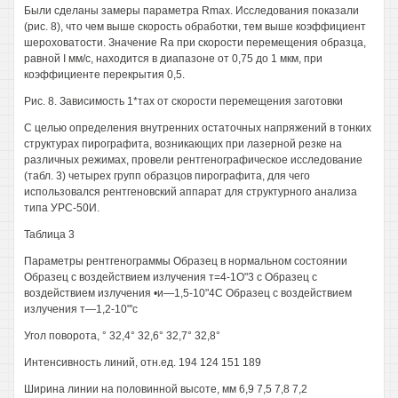
Были сделаны замеры параметра Rmax. Исследования показали
(рис. 8), что чем выше скорость обработки, тем выше коэффициент
шероховатости. Значение Ra при скорости перемещения образца,
равной I мм/с, находится в диапазоне от 0,75 до 1 мкм, при
коэффициенте перекрытия 0,5.
Рис. 8. Зависимость 1*тах от скорости перемещения заготовки
С целью определения внутренних остаточных напряжений в тонких
структурах пирографита, возникающих при лазерной резке на
различных режимах, провели рентгенографическое исследование
(табл. 3) четырех групп образцов пирографита, для чего
использовался рентгеновский аппарат для структурного анализа
типа УРС-50И.
Таблица 3
Параметры рентгенограммы Образец в нормальном состоянии
Образец с воздействием излучения т=4-1О"3 с Образец с
воздействием излучения •и—1,5-10"4С Образец с воздействием
излучения т—1,2-10"'с
Угол поворота, ° 32,4° 32,6° 32,7° 32,8°
Интенсивность линий, отн.ед. 194 124 151 189
Ширина линии на половинной высоте, мм 6,9 7,5 7,8 7,2