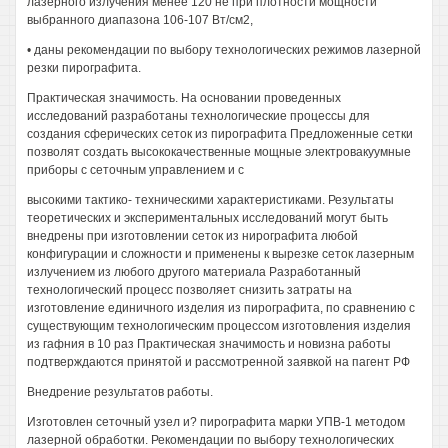
лазерного излучения менее 120 не при плотности мощности
выбранного диапазона 106-107 Вт/см2,
• даны рекомендации по выбору технологических режимов лазерной
резки пирографита.
Практическая значимость. На основании проведенных
исследований разработаны технологические процессы для
создания сферических сеток из пирографита Предложенные сетки
позволят создать высококачественные мощные электровакуумные
приборы с сеточным управлением и с
высокими тактико- техническими характеристиками. Результаты
теоретических и экспериментальных исследований могут быть
внедрены при изготовлении сеток из нирографита любой
конфигурации и сложности и применены к вырезке сеток лазерным
излучением из любого другого материала Разработанный
технологический процесс позволяет снизить затраты на
изготовление единичного изделия из пирографита, по сравнению с
существующим технологическим процессом изготовления изделия
из гафния в 10 раз Практическая значимость и новизна работы
подтверждаются принятой и рассмотренной заявкой на пагент РФ
Внедрение результатов работы.
Изготовлен сеточный узел и? пирографита марки УПВ-1 методом
лазерной обработки. Рекомендации по выбору технологических