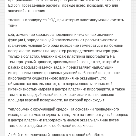
программном пакете инженерных расчетов Malhcad 11 Enterpnse
Edition Проведенные расчеты, прежде всего, показали, что для
значений отношения
толщины к радиусу ~n ^ ОД, при которых пластинку можно считать
тон-к
кой, изменение характера поведения и численных значении
функции f, определяющей в зависимости от рассматриваемою
граничного условия 1-го рода поведение температуры на боковой
поверхности, влияет на характер распределения температуры
только в областях, близких к краю пластинки пирографита На
температурный процесс, происходящий в ее центре, который в
рамках рассматриваемой задачи представляет наибольший
интерес, изменение граничных условий на боковой поверхности
пирографита существенного влияния не оказывает. Это
объясняется локальностью, кратковременностью и высокой
интенсивностью нагрева в центре пластинки пирографита, а также
тем, что площадь боковой поверхности значительно меньше
площади верхней поверхности, на которой происходит
теплообмен с окружающей средой На основании проведенного
исследования можно сделать вывод, что на температурный процесс
в центре пластинки ггарографига нельзя оказагь влияние путем
теплового воздействия с ее боковой поверхносш.
Любой технологический процесс в лазерной обработке