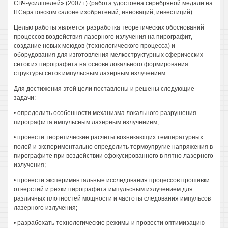
СВЧ-усилшелей» (2007 г) (работа удостоена серебряной медали на
II Саратовском салоне изобретений, инноваций, инвестиций)
Целью работы является разработка теоретических обоснований
процессов воздействия лазерного излучения на пирографит,
создание новых меюдов (технологического процесса) и
оборудования для изготовления мелкоструктурных сферических
сеток из пирографита на основе локального формирования
структуры сеток импульсным лазерным излучением.
Для достижения этой цели поставлены и решены следующие
задачи:
• определить особенности механизма локального разрушения
пирографита импульсным лазерным излучением,
• провести теоретические расчеты возникающих температурных
полей и экспериментально определить термоупругие напряжения в
пирографите при воздействии сфокусированного в пятно лазерного
излучения;
• провести экспериментальные исследования процессов прошивки
отверстий и резки пирографита импульсным излучением для
различных плотностей мощности и частоты следования импульсов
лазерного излучения;
• разрабохать технологические режимы и провести оптимизацию