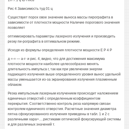
1Я 7.1 q ID Hifcu
Рис 4 Зависимость туд 01 ц
Существует порох овое значение выноса массы пирографита в
зависимости от плотности мощности Наличие порогового значения
позволяет
оптимизировать параметры лазерного излучения и производить
резку пи-рографита в оптимальном режиме.
Исходя из формулы определения плотности мощности Е Р 4 Р
д =-= — а-г- и рис. 4, видно, что для достижения максимума
плотности мощности наиболее целесообразно менять
длительность импульса г, так как при увеличении энергии
падающего излучения выше определенного уровня вынос удельной
массы уменьшается из-за экранирования излучения плазменным
облаком.
Резка импульсным лазерным излучением происходит наложением
единичных отверстий с определенным коэффициентом
перекрытия. Соответственно контроль реза напрямую связан
контролем единичного отверстия. Расчетные значения диаметра
пятна сфокусированного излучения приведены в табл. 1 и 2 с
различными хара>.....ристиками оптической фокусирующей системы
и для различных значений т.