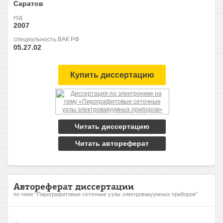
Саратов
год
2007
специальность ВАК РФ
05.27.02
Купить диссертацию
Читать диссертацию
Читать автореферат
Автореферат диссертации
по теме "Пирографитовые сеточные узлы электровакуумных приборов"