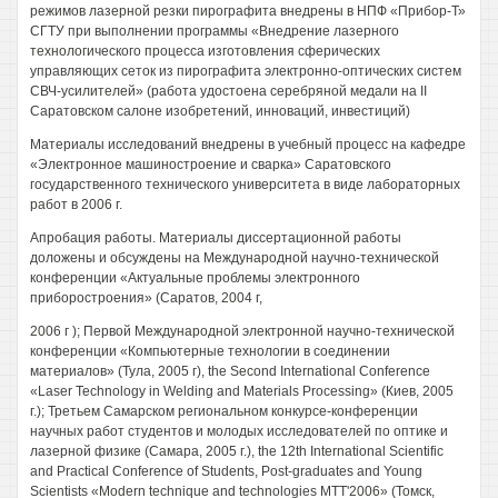
режимов лазерной резки пирографита внедрены в НПФ «Прибор-Т»
СГТУ при выполнении программы «Внедрение лазерного
технологического процесса изготовления сферических
управляющих сеток из пирографита электронно-оптических систем
СВЧ-усилителей» (работа удостоена серебряной медали на II
Саратовском салоне изобретений, инноваций, инвестиций)
Материалы исследований внедрены в учебный процесс на кафедре
«Электронное машиностроение и сварка» Саратовского
государственного технического университета в виде лабораторных
работ в 2006 г.
Апробация работы. Материалы диссертационной работы
доложены и обсуждены на Международной научно-технической
конференции «Актуальные проблемы электронного
приборостроения» (Саратов, 2004 г,
2006 г ); Первой Международной электронной научно-технической
конференции «Компьютерные технологии в соединении
материалов» (Тула, 2005 г), the Second International Conference
«Laser Technology in Welding and Materials Processing» (Киев, 2005
г.); Третьем Самарском региональном конкурсе-конференции
научных работ студентов и молодых исследователей по оптике и
лазерной физике (Самара, 2005 г.), the 12th International Scientific
and Practical Conference of Students, Post-graduates and Young
Scientists «Modern technique and technologies МТТ'2006» (Томск,