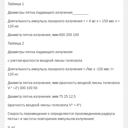
Таблица 1
Диаметры пятна падающего излучения________
Длительность импульса лазерного излучения т = 4 мс х = 150 мкс х =
120 не
Диаметр пятна излучения, мкм 600 200 100
Таблица 2
Диаметры пятна падающего излучения
с учетом кратности входной линзы телескопа
Длительность импульса лазерного излучения т-Лмс х -150 мкс т=
120 нс
Диаметр пятна излучения, мкм (кратность входной линзы телескопа
V-* =2') 300 100 50
Диаметр пятна излучения, мкм 75 25 12,5
(кратность входной линзы телескопа V* = 4*)
Скорость перемещения о определяется произведением радиуса
пятна г и частоты повторения импульсов излучения/:
V =г/