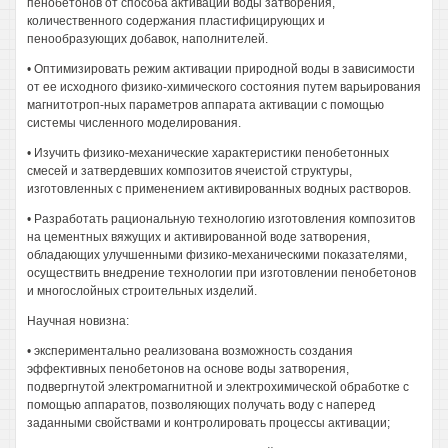
пенобетонов от способа активации воды затворения,
количественного содержания пластифицирующих и
пенообразующих добавок, наполнителей.
• Оптимизировать режим активации природной воды в зависимости
от ее исходного физико-химического состояния путем варьирования
магнитотроп-ных параметров аппарата активации с помощью
системы численного моделирования.
• Изучить физико-механические характеристики пенобетонных
смесей и затвердевших композитов ячеистой структуры,
изготовленных с применением активированных водных растворов.
• Разработать рациональную технологию изготовления композитов
на цементных вяжущих и активированной воде затворения,
обладающих улучшенными физико-механическими показателями,
осуществить внедрение технологии при изготовлении пенобетонов
и многослойных строительных изделий.
Научная новизна:
• экспериментально реализована возможность создания
эффективных пенобетонов на основе воды затворения,
подвергнутой электромагнитной и электрохимической обработке с
помощью аппаратов, позволяющих получать воду с наперед
заданными свойствами и контролировать процессы активации;