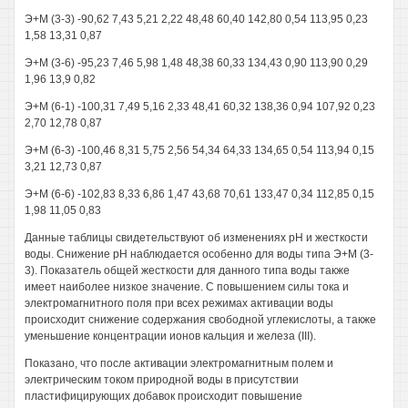
Э+М (3-3) -90,62 7,43 5,21 2,22 48,48 60,40 142,80 0,54 113,95 0,23
1,58 13,31 0,87
Э+М (3-6) -95,23 7,46 5,98 1,48 48,38 60,33 134,43 0,90 113,90 0,29
1,96 13,9 0,82
Э+М (6-1) -100,31 7,49 5,16 2,33 48,41 60,32 138,36 0,94 107,92 0,23
2,70 12,78 0,87
Э+М (6-3) -100,46 8,31 5,75 2,56 54,34 64,33 134,65 0,54 113,94 0,15
3,21 12,73 0,87
Э+М (6-6) -102,83 8,33 6,86 1,47 43,68 70,61 133,47 0,34 112,85 0,15
1,98 11,05 0,83
Данные таблицы свидетельствуют об изменениях рН и жесткости
воды. Снижение рН наблюдается особенно для воды типа Э+М (3-
3). Показатель общей жесткости для данного типа воды также
имеет наиболее низкое значение. С повышением силы тока и
электромагнитного поля при всех режимах активации воды
происходит снижение содержания свободной углекислоты, а также
уменьшение концентрации ионов кальция и железа (III).
Показано, что после активации электромагнитным полем и
электрическим током природной воды в присутствии
пластифицирующих добавок происходит повышение