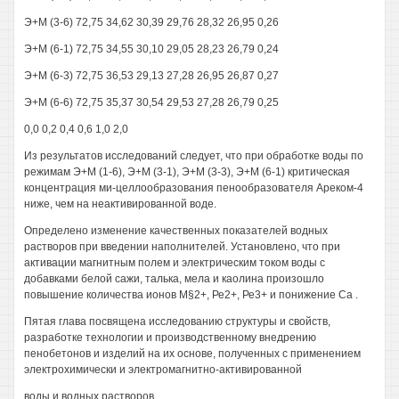
Э+М (3-6) 72,75 34,62 30,39 29,76 28,32 26,95 0,26
Э+М (6-1) 72,75 34,55 30,10 29,05 28,23 26,79 0,24
Э+М (6-3) 72,75 36,53 29,13 27,28 26,95 26,87 0,27
Э+М (6-6) 72,75 35,37 30,54 29,53 27,28 26,79 0,25
0,0 0,2 0,4 0,6 1,0 2,0
Из результатов исследований следует, что при обработке воды по
режимам Э+М (1-6), Э+М (3-1), Э+М (3-3), Э+М (6-1) критическая
концентрация ми-целлообразования пенообразователя Ареком-4
ниже, чем на неактивированной воде.
Определено изменение качественных показателей водных
растворов при введении наполнителей. Установлено, что при
активации магнитным полем и электрическим током воды с
добавками белой сажи, талька, мела и каолина произошло
повышение количества ионов М§2+, Ре2+, Ре3+ и понижение Са .
Пятая глава посвящена исследованию структуры и свойств,
разработке технологии и производственному внедрению
пенобетонов и изделий на их основе, полученных с применением
электрохимически и электромагнитно-активированной
воды и водных растворов.