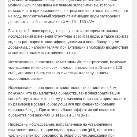
модели были проведены численные эксперименты, которые
показали, что при изменении электромагнитного поля, наложенного
на воду, положительный эффект от активации воды затворения
достигается в области значений Н= 75... 135 кА/м.
В четвертой главе приводятся результаты экспериментальных
исследований изменения структуры и свойств воды, а также свойств
водных растворов с пластифицирующими и пенообразующими
добавками, с наполнителями при активации в условиях воздействия
магнитного поля и электрического тока.
Исследования, проведенные методом ИК-спектроскопии, показали
уменьшение интенсивности полосы поглощения в области 2 120
см"1, что может быть связано с частичным разрушением
водородных связей.
Исследования, проведенные кристаллооптическим способом,
показали, что как магнитная обработка, так и электроактивация
способствуют значительному увеличению количества кристаллов и
их размеров в осадке, образующемся при концентрировании
природной воды. При этом наиболее эффективной является
обработка при режимах Э+М (3-6) и Э+М (6-1).
Проведены исследования, направленные на установление
изменения концентрации водородных ионов (рН), жесткости,
удельной электропроводности, общего солесодержания при