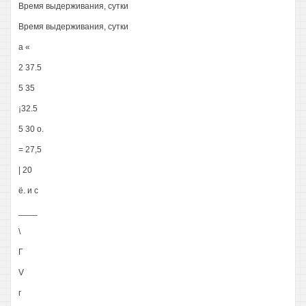
Время выдерживания, сутки
Время выдерживания, сутки
а «
2 37.5
5 35
¡32.5
5 30 о.
= 27,5
| 20
ё. и с
____
\
Г
V
г