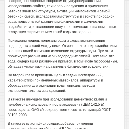
авторов, посвященных вопросам структурообразования,
исследованию свойств, технологии получения и применения
бетонов ячеистой структуры, активации компонентов и самой
бетонной смеси, исследованиям структуры и свойств природной
воды, подвергнутой различным физическим и химическим
воздействиям, и технологии получения композитов на цементных
связующих с применением такой воды затворения.
Приведены модель молекулы воды и схема возникновения
водородных связей между ними. Отмечено, что под воздействием
внешних полей возможно изменение структуры воды. При этом
происходит разрыв или изгиб водородных связей. Показано, что
вода, содержащая различные примеси, в том числе газообразные,
обладает «памятью» на различные физические воздействия.
Во второй главе приведены цель и задачи исследований,
характеристики применяемых материалов, аппаратуры и
оборудования для активации воды, описаны методы
экспериментальных исследований.
В качестве вяжущего при исследовании цементного камня и
пенобетона использовали портландцемент (ЦЕМ 142,5 Б)
производства ОАО «Мордовце-мент», соответствующий ГОСТ
31108-2003.
В качестве пластифицирующих добавок применяли
суперпластификатор «Melment®F 10» - продукт на