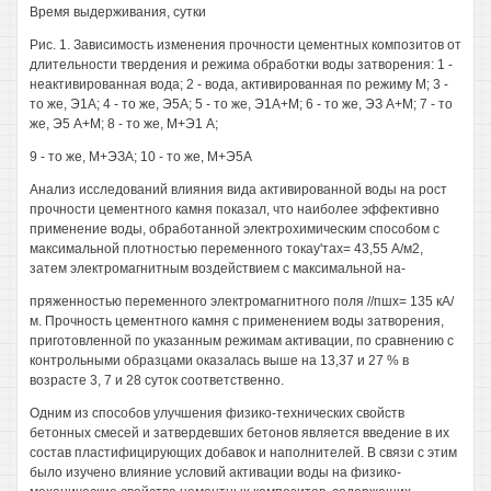
Время выдерживания, сутки
Рис. 1. Зависимость изменения прочности цементных композитов от
длительности твердения и режима обработки воды затворения: 1 -
неактивированная вода; 2 - вода, активированная по режиму М; 3 -
то же, Э1А; 4 - то же, Э5А; 5 - то же, Э1А+М; 6 - то же, ЭЗ А+М; 7 - то
же, Э5 А+М; 8 - то же, М+Э1 А;
9 - то же, М+ЭЗА; 10 - то же, М+Э5А
Анализ исследований влияния вида активированной воды на рост
прочности цементного камня показал, что наиболее эффективно
применение воды, обработанной электрохимическим способом с
максимальной плотностью переменного токау'тах= 43,55 А/м2,
затем электромагнитным воздействием с максимальной на-
пряженностью переменного электромагнитного поля //пшх= 135 кА/
м. Прочность цементного камня с применением воды затворения,
приготовленной по указанным режимам активации, по сравнению с
контрольными образцами оказалась выше на 13,37 и 27 % в
возрасте 3, 7 и 28 суток соответственно.
Одним из способов улучшения физико-технических свойств
бетонных смесей и затвердевших бетонов является введение в их
состав пластифицирующих добавок и наполнителей. В связи с этим
было изучено влияние условий активации воды на физико-