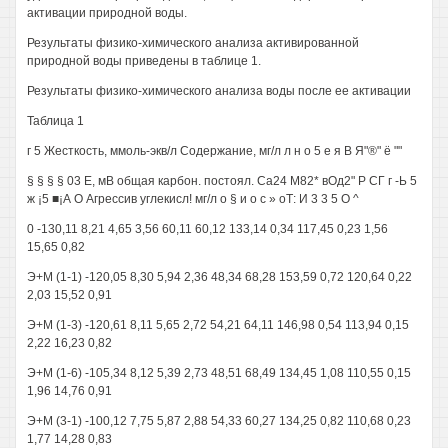
активации природной воды.
Результаты физико-химического анализа активированной
природной воды приведены в таблице 1.
Результаты физико-химического анализа воды после ее активации
Таблица 1
г 5 Жесткость, ммоль-экв/л Содержание, мг/л л н о 5 е я В Я"®" ё ""
§ § § § 03 Е, мВ общая карбон. постоял. Са24 М82* вОд2" Р СГ г -Ь 5
ж ¡5 ■¡А О Агрессив углекисл! мг/л о § и о с » оТ: И 3 3 5 О ^
0 -130,11 8,21 4,65 3,56 60,11 60,12 133,14 0,34 117,45 0,23 1,56
15,65 0,82
Э+М (1-1) -120,05 8,30 5,94 2,36 48,34 68,28 153,59 0,72 120,64 0,22
2,03 15,52 0,91
Э+М (1-3) -120,61 8,11 5,65 2,72 54,21 64,11 146,98 0,54 113,94 0,15
2,22 16,23 0,82
Э+М (1-6) -105,34 8,12 5,39 2,73 48,51 68,49 134,45 1,08 110,55 0,15
1,96 14,76 0,91
Э+М (3-1) -100,12 7,75 5,87 2,88 54,33 60,27 134,25 0,82 110,68 0,23
1,77 14,28 0,83