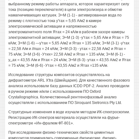
выбранному режиму работы аппарата, которое характеризует силу
тока (позицию переключателя) в цепи электролизера и обмотке
намагничивающих катушек. Э+М (1-1) - активированная вода по
режиму с плотностью тока у'тах = 5,65 А/м2 в камере
электрохимической активации и напряженностью
электромагнитного поля Ятах = 24 кА/м в рабочем зазоре камеры
электромагнитной активации; Э+М (1-3) -у'тах = 5,65 А/м и Ятах = 75
кА/м; Э+М (1-6) —у'тах = 5,65 А/м2 и Ятах = 135 кА/м; Э+М (3-1) -у'тах
= 22,58 А/м и //пшх = 24 кА/м; Э+М (3-3) - утах = 22,58 А/м2 и Ятах =
75 кА/м; Э+М (3-6) -Утих= 22,58 А/м2 и Ятах = 135 кА/м; Э+М (6-1) -
у„,ах = 43,55 А/м и Ятах = 24 кА/м; Э+М (6-3) -утах = 43,55 А/м2 и Ятах
= 75 кА/м; Э+М (6-6) -Утах = 43,55 А/м2 и Ятах =135 кА/м.
Исследование структуры композитов осуществлялось на
дифрактометре ARL X'tra (Швейцария). Для качественного фазового
анализа использовали базу данных ICDD PDF-2. Анализ проводили
в ручном режиме и/или с использованием ПО Oxford
Crystallographica. Количественный рентгенофазовый анализ
осуществляли с использованием ПО Siroquant Sietronics Pty Ltd.
Структурные изменения в воде изучали методом ИК-спектроскопии.
Регистрацию ИК-спектров материала осуществляли на фурье-
спектрометре «Ин-фралюм ФТ-801».
При исследовании физико-технических свойств цементных
композитов применялись современные физические, физико-