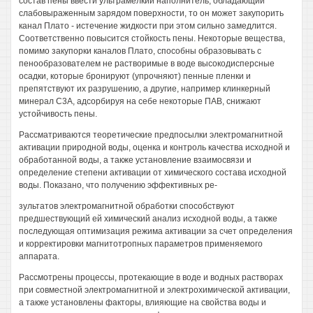
состав пены ввести ультрамелкий наполнитель, обладающий
слабовыраженным зарядом поверхности, то он может закупорить
канал Плато - истечение жидкости при этом сильно замедлится.
Соответственно повысится стойкость пены. Некоторые вещества,
помимо закупорки каналов Плато, способны образовывать с
пенообразователем не растворимые в воде высокодисперсные
осадки, которые бронируют (упрочняют) пенные пленки и
препятствуют их разрушению, а другие, например клинкерный
минерал С3А, адсорбируя на себе некоторые ПАВ, снижают
устойчивость пены.
Рассматриваются теоретические предпосылки электромагнитной
активации природной воды, оценка и контроль качества исходной и
обработанной воды, а также установление взаимосвязи и
определение степени активации от химического состава исходной
воды. Показано, что получению эффективных ре-
зультатов электромагнитной обработки способствуют
предшествующий ей химический анализ исходной воды, а также
последующая оптимизация режима активации за счет определения
и корректировки магнитотропных параметров применяемого
аппарата.
Рассмотрены процессы, протекающие в воде и водных растворах
при совместной электромагнитной и электрохимической активации,
а также установлены факторы, влияющие на свойства воды и