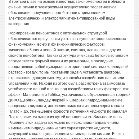
В третьей главе на основе известных закономерностей в области
физики, химии и электрохимии осуществлено теоретическое
обоснование получения пено-бетонов с применением
электрохимически и электромагнитно-активированной воды
затворения.
Формирование пенобетонов с оптимальной структурой
обеспечивается при условии учета совокупности многочисленных
физико-механических и физико-химических факторов:
жизнеспособности пенной пленки, состава, плотности и других
свойств пенобетона. Так как структура ячеистых бетонов во многом
определяется формой ячеек и их размерами, а последние
представляют собой пузырьки в гетерогенной системе коллоидный
раствор - воздух, то мы поставили задачу установить факторы,
отражающие данную систему, и способы воздействия на них или
управления ими. Исходя из этого была рассмотрена взаимосвязь
устойчивости пенной пленки под воздействием таких факторов, как
эффект Ма-рангони и Гиббса; устойчивость, обусловленная теорией
ДЛФО (Дерягин, Ландау, Фервей и Овербек); гидродинамические
процессы в жидкости; истечение жидкости из пены через каналы
Плато и др. Уменьшение скорости истечения жидкости по каналам
Плато является одним из путей повышения стабильности пены.
Решение этой задачи возможно по нескольким направлениям:
изменением гидродинамических характеристик жидкости,
закупоркой каналов, управлением капиллярными силами. Если в