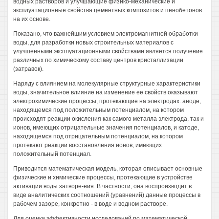
водных растворов и улучшающие физико-механические и
эксплуатационные свойства цементных композитов и пенобетонов
на их основе.
Показано, что важнейшим условием электромагнитной обработки
воды, для разработки новых строительных материалов с
улучшенными эксплуатационными свойствами является получение
различных по химическому составу центров кристаллизации
(затравок).
Наряду с влиянием на молекулярные структурные характеристики
воды, значительное влияние на изменение ее свойств оказывают
электрохимические процессы, протекающие на электродах: аноде,
находящемся под положительным потенциалом, на котором
происходят реакции окисления как самого металла электрода, так и
ионов, имеющих отрицательные значения потенциалов, и катоде,
находящемся под отрицательным потенциалом, на котором
протекают реакции восстановления ионов, имеющих
положительный потенциал.
Приводится математическая модель, которая описывает основные
физические и химические процессы, протекающие в устройстве
активации воды затворе-ния. В частности, она воспроизводит в
виде аналитических соотношений (уравнений) данные процессы в
рабочем зазоре, конкретно - в воде и водном растворе.
Для оценки эффективности исследований по математической