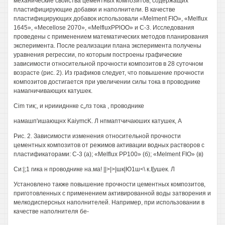
механические свойства цементных композитов, содержащих
пластифицирующие добавки и наполнители. В качестве
пластифицирующих добавок использовали «Melment FIO», «Melflux
1645», «Mecellose 2070», «MelfluxPPlOO» и C-3. Исследования
проведены с применением математических методов планирования
эксперимента. После реализации плана эксперимента получены
уравнения регрессии, по которым построены графические
зависимости относительной прочности композитов в 28 суточном
возрасте (рис. 2). Из графиков следует, что повышение прочности
композитов достигается при увеличении силы тока в проводнике
намагничивающих катушек.
Cim тик;, и нрииидннке с„лз тока , проводнике
намашп'ишающнх KaiymcK. Л нпмаптчичаюших катушек, А
Рис. 2. Зависимости изменения относительной прочности
цементных композитов от режимов активации водных растворов с
пластификаторами: C-3 (a); «Melflux РР100» (б); «Melment FIO» (в)
Си:|;1 гика н проводнике на.ма! ||>|>|шк|Ю1ш<\ к.I[ушек. Л
Установлено также повышение прочности цементных композитов,
приготовленных с применением активированной воды затворения и
мелкодисперсных наполнителей. Например, при использовании в
качестве наполнителя бе-