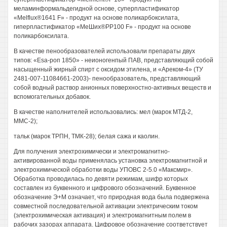
меламинформальдегидной основе, суперпластификатор
«Melflux®1641 F» - продукт на основе поликарбоксилата,
гиперпластификатор «МеШих®РР100 F» - продукт на основе
поликарбоксилата.
В качестве пенообразователей использовали препараты двух
типов: «Esa-роп 1850» - неионогенпый ПАВ, представляющий собой
насыщенный жирный спирт с оксидом этилена, и «Ареком-4» (ТУ
2481-007-11084661-2003)- пенообразователь, представляющий
собой водный раствор анионных поверхностно-активных веществ и
вспомогательных добавок.
В качестве наполнителей использовались: мел (марок МТД-2,
ММС-2);
тальк (марок ТРПН, ТМК-28); белая сажа и каолин.
Для получения электрохимически и электромагнитно-
активированной воды применялась установка электромагнитной и
электрохимической обработки воды УПОВС 2-5.0 «Максмир».
Обработка проводилась по девяти режимам, шифр которых
составлен из буквенного и цифрового обозначений. Буквенное
обозначение Э+М означает, что природная вода была подвержена
совместной последовательной активации электрическим током
(электрохимическая активация) и электромагнитным полем в
рабочих зазорах аппарата. Цифровое обозначение соответствует