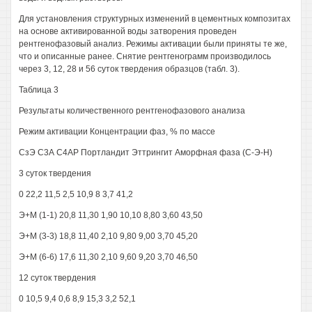
Для установления структурных изменений в цементных композитах
на основе активированной воды затворения проведен
рентгенофазовый анализ. Режимы активации были приняты те же,
что и описанные ранее. Снятие рентгенограмм производилось
через 3, 12, 28 и 56 суток твердения образцов (табл. 3).
Таблица 3
Результаты количественного рентгенофазового анализа
Режим активации Концентрации фаз, % по массе
СзЭ С3А С4АР Портландит Эттрингит Аморфная фаза (С-Э-Н)
3 суток твердения
0 22,2 11,5 2,5 10,9 8 3,7 41,2
Э+М (1-1) 20,8 11,30 1,90 10,10 8,80 3,60 43,50
Э+М (3-3) 18,8 11,40 2,10 9,80 9,00 3,70 45,20
Э+М (6-6) 17,6 11,30 2,10 9,60 9,20 3,70 46,50
12 суток твердения
0 10,5 9,4 0,6 8,9 15,3 3,2 52,1