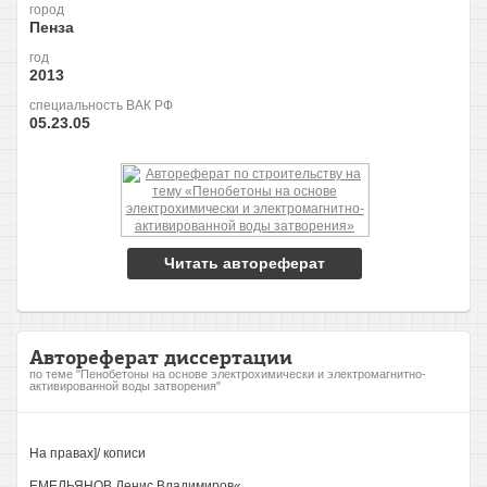
город
Пенза
год
2013
специальность ВАК РФ
05.23.05
Читать автореферат
Автореферат диссертации
по теме "Пенобетоны на основе электрохимически и электромагнитно-
активированной воды затворения"
На правах]/ кописи
ЕМЕЛЬЯНОВ Денис Владимиров«