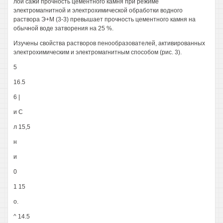
лои сажи прочность цементного камня при режиме
электромагнитной и электрохимической обработки водного
раствора Э+М (3-3) превышает прочность цементного камня на
обычной воде затворения на 25 %.
Изучены свойства растворов пенообразователей, активированных
электрохимическим и электромагнитным способом (рис. 3).
5
16.5
6 |
и С
л 15,5
н
и
0
1 15
о.
^ 14.5