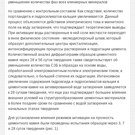
уменьшение количества фаз всех клинкерных минералов
по сравнению с контрольным составом. Как следствие, количество
портландита и гидросиликатов кальция увеличивается. Данный
процесс объясняется действием электрического тока и магнитного
поля на воду затворения, что подтверждает теоретические выводы.
При активации воды растворенные в ней соли жесткости переходят
в иное физическое состояние - мелкодисперсный шлам, который
образует дополнительные центры кристаллизации,
интенсифицирующие процессы растворения и гидратации цемента.
Количественный анализ дифрактограмм образцов цементного
камня через 28 и 56 суток твердения также свидетельствует об
уменьшении количества С3Б в образцах на основе воды,
обработанной электромагнитным полем и электрическим током, а
следовательно, о большей степени их гидратации. Интенсивное
увеличение содержания гидроксида и гидросиликатов кальция в
цементном камне на активированной воде затворения замедляется
к 28 суткам твердения, что еще раз подтверждает большее влияние
внешних условий на структурообразование цементных материалов
в более поздние сроки по сравнению с водой затворения на
начальных этапах твердения.
Для установления влияния режимов активации на прочность
цементного камня были проведены испытания образцов через 3, 7
и 28 суток твердения (рис. 1).