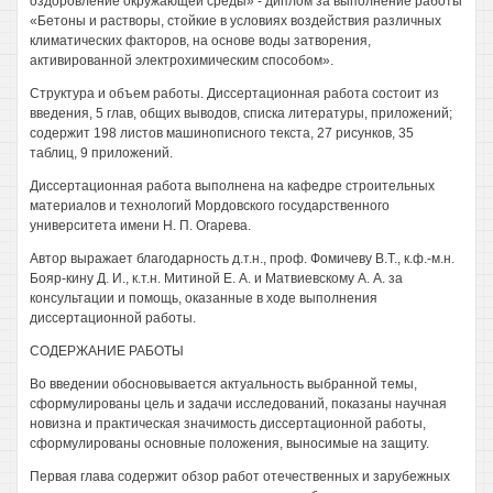
оздоровление окружающей среды» - диплом за выполнение работы
«Бетоны и растворы, стойкие в условиях воздействия различных
климатических факторов, на основе воды затворения,
активированной электрохимическим способом».
Структура и объем работы. Диссертационная работа состоит из
введения, 5 глав, общих выводов, списка литературы, приложений;
содержит 198 листов машинописного текста, 27 рисунков, 35
таблиц, 9 приложений.
Диссертационная работа выполнена на кафедре строительных
материалов и технологий Мордовского государственного
университета имени Н. П. Огарева.
Автор выражает благодарность д.т.н., проф. Фомичеву В.Т., к.ф.-м.н.
Бояр-кину Д. И., к.т.н. Митиной Е. А. и Матвиевскому А. А. за
консультации и помощь, оказанные в ходе выполнения
диссертационной работы.
СОДЕРЖАНИЕ РАБОТЫ
Во введении обосновывается актуальность выбранной темы,
сформулированы цель и задачи исследований, показаны научная
новизна и практическая значимость диссертационной работы,
сформулированы основные положения, выносимые на защиту.
Первая глава содержит обзор работ отечественных и зарубежных