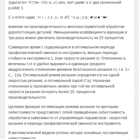
зудьтатог« Ч:!;'ле--:1!л;-а ,»!;.vwu, nprr удим! :х i» дка сроинонной
p.iivMc 1
С:ч го'пчт-одмо.: !< i -;. с з ;:с,- сг лП, "-с ы ; s.'p.; ■! м ■ " ■•!
влияние на производительность многоинструментной обработки
дорогостоящих деталей. Уменьшением коэффициента вариации в
три раза можно увеличить производительность на 25 процентов.
Суммарное время I, содержащееся в оптимальном периоде
профилактической сменности инструмента, меньше периода
стойкости инструмента 1, (при скорости резания v). Отклонение Ь
величины I от и удобно выражать в единицах среднего
квадратичного отклонение времени безотказного резания ст, т.е. 1=
('„ - 1)/а. Оптимальный режим резания определяется не одной
скоростью резания, а оптимальной парой (\',Ь). Назначая
отклонение Ь произвольно, можно при той же оптимальной
скорости резания потерять более 20. процентов
производительности.
Целевая функция оптимизации режима резания по критерию
себестоимости представляет собой приведённую себестоимость
обработки в зависимости от управляющих параметров - скоростей
резания и периода профилактической сменности инструмента.
В математической модели учтены четыре основные составляющие
себестоимости: