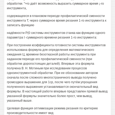
обработки. ">го даёт возможность выразить суммарное время ¡-го
инструмента,
содержащееся в плановом периоде профилактической сменности
инструмента Т, через суммарное время резания 1-го инструмента к
записать функцию
надёжности Р(0 системы инструментов станка как функцию одного
параметра I -суммарного времени резания 1-го инструмента:
При построении коэффициента готовности системы инструментов
использована формула для определения математического
ожидания Ц, времени безотказной работы инструмента при
заданном периоде его профилактической сменности (при
обработке дорогостоящих деталей). Впервые эта формула
получена В. Н. Мотиным при исследовании процессов
одноинструментной обработки. При ее обосновании автором
сначала после сложного многостраничного вывода получено
громоздкое выражение для 1ср, после чего путём упрощения
полученного выражения устанавливается окончательный вид
формулы. В настоящей работе впервые представлен прямой вывод
указанной формулы значительно более прост, чем вывод,
указанный выше.
Целевая функция оптимизации режима резания по критерию
производительности имеет вид