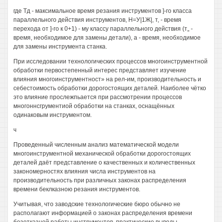
где Тд - максимальное время резания инструментов ]-го класса
параллельного действия инструментов, Н=У|1Ж|, т, - время
перехода от ]-го к 0+1) - му классу параллельного действия (т„ -
время, необходимое для замены детали), а - время, необходимое
для замены инструмента станка.
При исследовании технологических процессов многоинструментной
обработки первостепенный интерес представляет изучение
влияния многоинструментност» на рел-им, производительность и
себестоимость обработки дорогостоящих деталей. Наиболее чётко
это влияние прослежпьается при рассмотрении процессов
многоннсгрументиой обработки на станках, оснащённых
одинаковым инструментом.
ч
Проведенный численным анализ математической модели
многоинструментной механической обработки дорогостоящих
деталей даёт представление о качественных и количественных
закономерностях влияния числа инструментов на
производительность при различных законах распределения
времени беклказною резания инструментов.
Учитывая, что заводские технологические бюро обычно не
располагают информацией о законах распределения времени