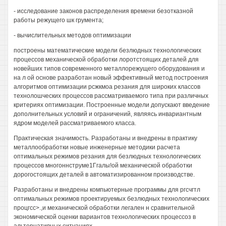
- исследование законов распределения времени безотказной
работы режущего шк грумента;
- вычислительных методов оптимизации
построены математические модели безлюдных технологических
процессов механической обработки лоротстоящих деталей для
новейших типов современного металлорежущего оборудования и
на л ой основе разработан новый эффективный метод построения
алгоритмов оптимизации рсжкмоа резания для широких классов
технолошческих процессов рассматриваемого типа при различных
критериях оптимизации. Построенные модели допускают введение
дополнительных условий и ограничений, являясь инвариантным
ядром моделей рассматриваемого класса.
Практическая значимость. Разработаны и внедрены в практику
металлообработки новые инженерные методики расчета
оптимальных режимов резания для безлюдных технологических
процессов многоннструме1Ггалы!ой механической обработки
дорогостоящих деталей в автоматизированном производстве.
Разработаны и внедрены компьютерные программы для ргсчгтл
оптимальных режимов проектируемых безлюдных технологических
процгсс>.,и механической обработки легален н сравнительной
экономической оценки вариантов технологических процессоз в