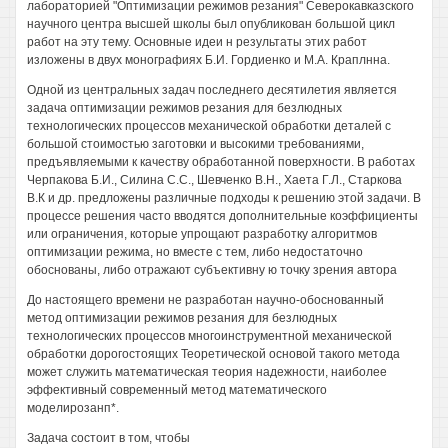
лабораторией "Оптимизации режимов резания" Северокавказского
научного центра высшей школы был опубликован большой цикл
работ на эту тему. Основные идеи н результаты этих работ
изложены в двух монографиях Б.И. Гордиенко и М.А. Краплнна.
Одной из центральных задач последнего десятилетия является
задача оптимизации режимов резания для безлюдных
технологических процессов механической обработки деталей с
большой стоимостью заготовки и высокими требованиями,
предъявляемыми к качеству обработанной поверхности. В работах
Черпакова Б.И., Силина С.С., Шевченко В.Н., Хаета Г.Л., Старкова
В.К и др. предложены различные подходы к решению этой задачи. В
процессе решения часто вводятся дополнительные коэффициенты
или ограничения, которые упрощают разработку алгоритмов
оптимизации режима, но вместе с тем, либо недостаточно
обоснованы, либо отражают субъективну ю точку зрения автора
До настоящего времени не разработан научно-обоснованный
метод оптимизации режимов резания для безлюдных
технологических процессов многоинструментной механической
обработки дорогостоящих Теоретической основой такого метода
может служить математическая теория надежности, наиболее
эффективный современный метод математического
моделирозанп*.
Задача состоит в том, чтобы