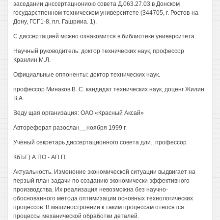
заседании днссертацнониою совета Д.063.27.03 в Донском
государстпенном техническом университете (344705, г. Ростов-на-
Дону, ГСГ1-8, пл. Гашрииа. 1).
С диссертацией можно ознакомится в библиотеке университета.
Научный руководитель: доктор технических наук, профессор
Кранлин М.Л.
Официальные оппоненты: доктор технических наук.
профессор Минаков В. С. кандидат технических наук, доценг Жилин
В.А.
Веду щая организация: ОАО «Красный Аксай»
Автореферат разослан__ноября 1999 г.
Ученый секретарь диссертационного совета дли.. профессор
КбЪГ) А ПО - АП П
Актуальность. Изменение экономической ситуации выдвигает на
перзый план задачи по созданию экономически эффективного
производства. Их реализация невозможна без научно-
обоснованного метода оптимизации основных технологических
процессов. В машиностроении к таким процессам относятся
процессы механической обработки деталей.