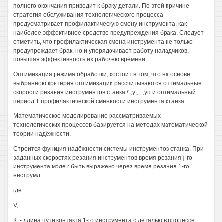
полного окончания приводит к браку детали. По этой причине
стратегия обслуживания технологического процесса
предусматривает профилактическую смену инструмента, как
наиболее эффективное средство предупреждения брака. Следует
отметить, что профилактическая смена инструмента не только
предупреждает брак, но и упорядочивает работу наладчиков,
повышая эффективность их рабочею времени.
Оптимизация режима обработки, состоит в том, что на основе
выбранною критерия оптимизации рассчитываются оптимальные
скорости резания инструментов станка \'|,у;,...,уп и оптимальный
период Т профилактической сменности инструмента станка.
Математическое моделирование рассматриваемых
технологических процессов базируется на методах математической
теории надёжности.
Строится функция надёжности системы инструментов станка. При
заданных скоростях резания инструментов время резания ¡-го
инструмента моле г быть выражено через время резания 1-го
ннструмл
где
V,
К, - длина пути контакта 1-го инструмента с деталью в ппоцессе