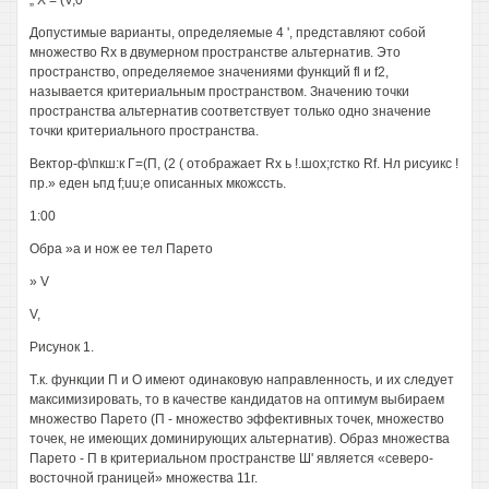
„ X = (V,0
Допустимые варианты, определяемые 4 ', представляют собой
множество Rx в двумерном пространстве альтернатив. Это
пространство, определяемое значениями функций fl и f2,
называется критериальным пространством. Значению точки
пространства альтернатив соответствует только одно значение
точки критериального пространства.
Вектор-ф\пкш:к Г=(П, (2 ( отображает Rx ь !.шох;гстко Rf. Нл рисуикс !
пр.» еден ьпд f;uu;e описанных мкожссть.
1:00
Обра »а и нож ее тел Парето
» V
V,
Рисунок 1.
Т.к. функции П и О имеют одинаковую направленность, и их следует
максимизировать, то в качестве кандидатов на оптимум выбираем
множество Парето (П - множество эффективных точек, множество
точек, не имеющих доминирующих альтернатив). Образ множества
Парето - П в критериальном пространстве Ш' является «северо-
восточной границей» множества 11г.