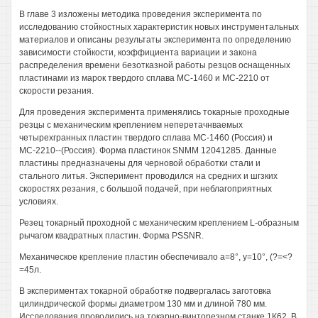
В главе 3 изложены методика проведения эксперимента по
исследованию стойкостных характеристик новых инструментальных
материалов и описаны результаты эксперимента по определению
зависимости стойкости, коэффициента вариации и закона
распределения времени безотказной работы резцов оснащенных
пластинами из марок твердого сплава МС-1460 и МС-2210 от
скорости резания.
Для проведения эксперимента применялись токарные проходные
резцы с механическим креплением неперетачнваемых
четырехгранных пластин твердого сплава МС-1460 (Россия) и
МС-2210--(Россия). Форма пластинок SNMM 12041285. Данные
пластины предназначены для черновой обработки стали и
стального литья. Эксперимент проводился на средних и шгзких
скоростях резания, с большой подачей, при неблагоприятных
условиях.
Резец токарный проходной с механическим креплением L-образным
рычагом квадратных пластин. Форма PSSNR.
Механическое крепление пластин обеспечивало а=8°, у=10°, (?=<?
=45л.
В экспериментах токарной обработке подвергалась заготовка
цилиндрической формы диаметром 130 мм и длиной 780 мм.
Исследования проводились на токарно-винторезном станке 1К62. В