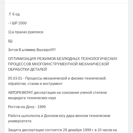
.'Г 6 од
- / ШР 2000
11а пранах рукописи
Щ)
Зотов В.ылммир Вшсюро!!!!'!
ОПТИМИЗАЦИЯ РЕЖИМОВ БЕЗЛЮДНЫХ ТЕХНОЛОГИЧЕСКИХ
ПРОЦЕССОВ МНОГОИНСТРУМЕНТНОЙ МЕХАНИЧЕСКОЙ
ОБРАБОТКИ ДЕТАЛЕЙ
05.03.01 - Процессы механической и физико-технической.
обработки, станки и инструмент
АВТОРЕФЕРАТ диссертации на соискание ученой степени
кандидата технических наук
Ростов-на-Дону - 1999
Работа ьыполнспа и Донском юсу дара венном техническом
университете.
Защита диссертации состоится 28 декабря 1999 г. в 10 часов на