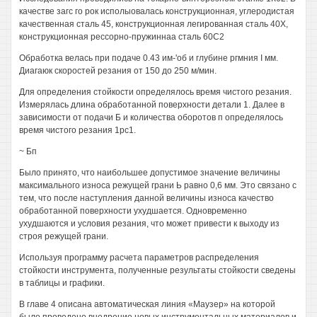
качестве загс го рок исполыовалась конструкционная, углеродистая
качественная сталь 45, конструкционная легированная сталь 40Х,
конструкционная рессорно-пружиннаа сталь 60С2
Обработка велась при подаче 0.43 им-'об и глубине ргмния I мм.
Диагаюк скоростей резания от 150 до 250 м/мин.
Для определения стойкости определялось время чистого резания.
Измерялась длина обработанной поверхности детали 1. Далее в
зависимости от подачи Б и количества оборотов п определялось
время чистого резания 1рс1.
~ Бп
Было принято, что наибольшее допустимое значение величины
максимального износа режущей грани Ь равно 0,6 мм. Это связано с
тем, что после наступления данной величины износа качество
обработанной поверхности ухудшается. Одновременно
ухудшаются и условия резания, что может привести к выходу из
строя режущей грани.
Используя программу расчета параметров распределения
стойкости инструмента, полученные результаты стойкости сведены
в таблицы и графики.
В главе 4 описана автоматическая линия «Маузер» на которой