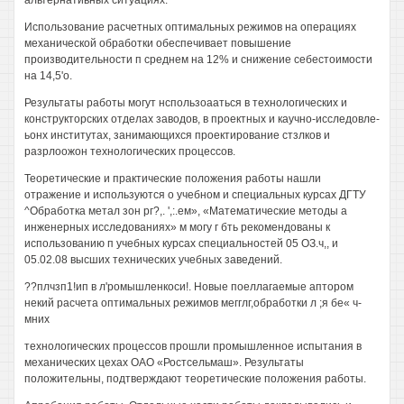
альтернативных ситуациях.
Использование расчетных оптимальных режимов на операциях
механической обработки обеспечивает повышение
производительности п среднем на 12% и снижение себестоимости
на 14,5'о.
Результаты работы могут нспользоааться в технологических и
конструкторских отделах заводов, в проектных и каучно-исследовле-
ьонх институтах, занимающихся проектирование стзлков и
разрлоожон технологических процессов.
Теоретические и практические положения работы нашли
отражение и используются о учебном и специальных курсах ДГТУ
^Обработка метал зон рг?,. ',:.ем», «Математические методы а
инженерных исследованиях» м могу г бть рекомендованы к
использованию п учебных курсах специальностей 05 ОЗ.ч,, и
05.02.08 высших технических учебных заведений.
??плчзп1!ип в л'ромышленкоси!. Новые поеллагаемые аптором
некий расчета оптимальных режимов мегглг,обработки л ;я бе« ч-
мних
технологических процессов прошли промышленное испытания в
механических цехах ОАО «Ростсельмаш». Результаты
положительны, подтверждают теоретические положения работы.