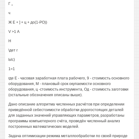
Г „
ч
Ж Е + ] + ц + до(1-РО))
V >1 А
Н
\дет г
Ыс)
1=1
где Е - часовая заработная плата рабочего, 9 - стоимость основного
оборудования, М - плановый срок окупаемости основного
оборудования, ц -стоимость инструмента, Од - стоимость заготовки
(остальные обозначения описаны выше).
Дано описание алгоритма численных расчётов при определении
приведённой себестоимости обработки дорогостоящих деталей
для заданных значений управляющих параметров, разработаны
программы компьютерного счёта, проведён численный анализ
построенных математических моделей.
Задача оптимизации режима металлообработки по своей природе