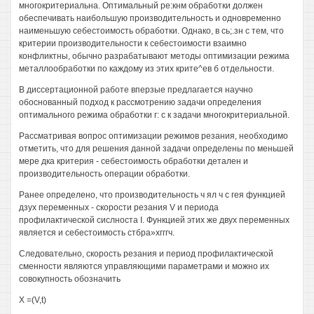
многокритериальна. Оптимальный ре:кнм обработки должен
обеспечивать наибольшую производительность и одновременно
наименьшую себестоимость обработки. Однако, в сь;.зн с тем, что
критерии производительности к себестоимости взаимно
конфликтны, обычно разрабатывают методы оптимизации режима
металлообработки по каждому из этих крите^ев б отдельности.
В диссертационной работе вперзые предлагается научно
обоснованный подход к рассмотрению задачи определения
оптимального режима обработки г: с к задачи многокритериальной.
Рассматривая вопрос оптимизации режимов резания, необходимо
отметить, что для решения данной задачи определены по меньшей
мере дка критерия - себестоимость обработки детален и
производительность операции обработки.
Ранее определено, что производительность ч ял ч с гея функцией
дзух переменных - скорости резания V и периода
профилактической сислноста I. Функцией этих же двух переменных
является и себестоимость стбра»хгггч.
Следовательно, скорость резания и период профилактической
сменности являются управляющими параметрами и можно их
совокупность обозначить
X =(V,t)