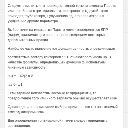
Следует отметить, что переход от одной точки множества Парето
или его образа в критериальном пространстве к другой точке
приводит, грубо говоря, к улучшению одного параметра и к
ухудшению другого параметра.
Выбор точки на множестве Парето может определяться ЛПР
(лицом, принимающим решение) или введением некоторых
дополнительных правил.
Наиболее часто применяется функция ценности, определяющая
соответствие вектору критериев г ~ 1' 2' некоторого числа <р. В
качестве формулы, определяющей функцию ф, используем
линейную зависимость.
ф = ^ + Х2{2 = И-
где 0<Ш1.
Если заранее неизвестны весовые коэффициенты, то
предпочтение того или иного варианта обычно осуществляет ЛИР.
Однако для алгоритмизации выбора применяется так называемый
«метод компромисса».
Для определения «оптимальной» точки следует определить
соотношения: