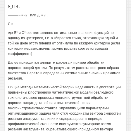
f•_f Г-Г.
———!- = -2 . или Д. = Л,,
С и
где Я* и О* соответственно оптимальные значения функций по
одному из критериев, т.е. выбирается точка, отвечающая одной и
той же доле отсту пления от оптимума по каждому критерию (если
критерии неравнозначны, можно вводить соответствующий
коэффициент).
Далее приводится алгоритм расчета и пример обработки
дорогостоящей детали. По результатам расчета построен образа
множества Парето и определены оптимальные значения режимов
резания.
Общие методы математической теории надёжности в диссертации
применены к построению математической модели безлюдного
технологического процесса многоинструментной обработки
дорогостоящих деталей на атоматической линии
многоинструментных станков. Управляющими параметрами
оптимизационной задачи являются координаты вектора скоростей
резания инструмента линии и содержащееся в периоде
профилактической сменности инструмента суммарное время
резания инструмента, обрабатывающего (при данном векторе