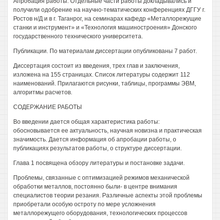
Апробация работы. Отдельные части работы докладывались и
получили одобрение на научно-тематических конференциях ДГГУ г.
Ростов н/Д и в г. Таганрог, на семинарах кафедр «Металлорежущие
станки и инструмент» и «Технология машиностроения» Донского
государственного технического университета.
Публикации. По материалам диссертации опубликованы 7 работ.
Диссертация состоит из введения, трех глав и заключения,
изложена на 155 страницах. Список литературы содержит 112
наименований. Прилагаются рисунки, таблицы, программы ЭВМ,
алгоритмы расчетов.
СОДЕРЖАНИЕ РАБОТЫ
Во введении дается общая характеристика работы:
обосновывается ее актуальность, научная новизна и практическая
значимость. Дается информация об апробации работы, о
публикациях результатов работы, о структуре диссертации.
Глава 1 посвящена обзору литературы и постановке задачи.
Проблемы, связанные с оптимизацией режимов механической
обработки металлов, постоянно были- в центре внимания
специалистов теории резания. Различные аспекты этой проблемы
приобретали особую остроту по мере усложнения
металлорежущего оборудования, технологических процессов