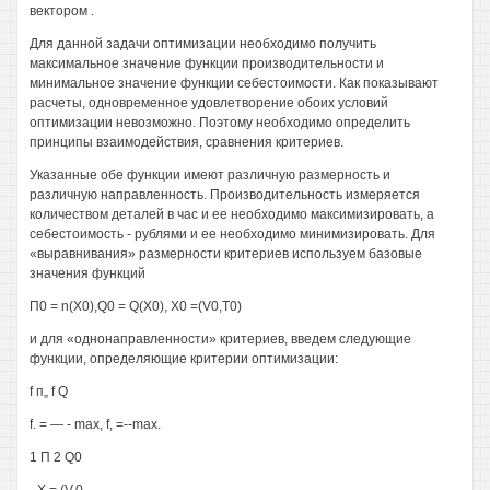
вектором .
Для данной задачи оптимизации необходимо получить
максимальное значение функции производительности и
минимальное значение функции себестоимости. Как показывают
расчеты, одновременное удовлетворение обоих условий
оптимизации невозможно. Поэтому необходимо определить
принципы взаимодействия, сравнения критериев.
Указанные обе функции имеют различную размерность и
различную направленность. Производительность измеряется
количеством деталей в час и ее необходимо максимизировать, а
себестоимость - рублями и ее необходимо минимизировать. Для
«выравнивания» размерности критериев используем базовые
значения функций
П0 = n(X0),Q0 = Q(X0), Х0 =(V0,T0)
и для «однонаправленности» критериев, введем следующие
функции, определяющие критерии оптимизации:
f п„ f Q
f. = — - max, f, =--max.
1 П 2 Q0