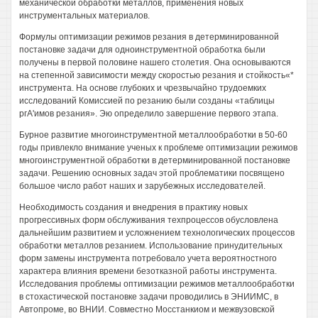
механической обработки металлов, применения новых
инструментальных материалов.
Формулы оптимизации режимов резания в детерминированной
постановке задачи для одноинструментной обработка были
получены в первой половине нашего столетия. Она основываются
на степенной зависимости между скоростью резания и стойкость«*
инструмента. На основе глубоких и чрезвычайно трудоемких
исследований Комиссией по резанию были созданы «таблицы
ргА'имов резания». Эю определило завершение первого этапа.
Бурное развитие многоинструментной металлообработки в 50-60
годы привлекло внимание ученых к проблеме оптимизации режимов
многоинструментной обработки в детерминированной постановке
задачи. Решению основных задач этой проблематики посвящено
большое число работ наших и зарубежных исследователей.
Необходимость создания и внедрения в практику новых
прогрессивных форм обслуживания техпроцессов обусловлена
дальнейшим развитием и усложнением технологических процессов
обработки металлов резанием. Использование принудительных
форм замены инструмента потребовало учета вероятностного
характера влияния времени безотказной работы инструмента.
Исследования проблемы оптимизации режимов металлообработки
в стохастической постановке задачи проводились в ЭНИИМС, в
Автопроме, во ВНИИ. Совместно Мосстанкиом и межвузовской