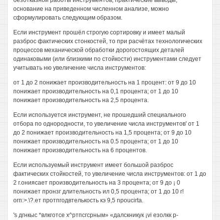
безотказной работы инструментов, практические выводы,
основание на приведенном численном анализе, можно
сформулировать следующим образом.
Если инструмент прошёл строгую сортировку и имеет малый
разброс фактических стонкостей, то при расчётах технологических
процессов механической обработки дорогостоящих деталей
одинаковыми (или близкими по стойкости) инструментами следует
учитывать ню увеличение числа инструментов:
от 1 до 2 понижает производительность на 1 процент: от 9 до 10
понижает производительность на 0,1 процента; от 1 до 10
понижает производительность на 2,5 процента.
Если используется инструмент, не прошедший специального
отбора по однородности, то увеличение числа инструментов' от 1
до 2 понижает производительность на 1,5 процента; от 9 до 10
понижает производительность на 0.5 процента; от 1 до 10
понижает производительность на 6 процентов.
Если используемый инструмент имеет большой разброс
фактических стойкостей, то увеличение числа инструментов: от 1 до
2 г.ониясает производительность на 3 процента; от 9 до ¡ 0
понижает пронзг длительность ил 0,5 процента; от 1 до 10 г!
огп:>.\?.ет протпгодвтелькость кэ 9,5 npoucirta.
's дгнкыс *влкготсе х^ртпсгсрным» «далскникук ¡vi езолкк р-