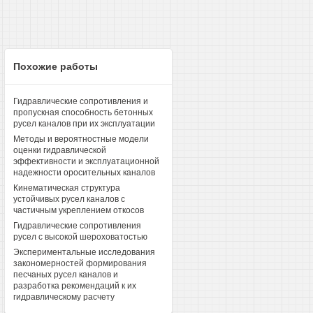
Похожие работы
Гидравлические сопротивления и
пропускная способность бетонных
русел каналов при их эксплуатации
Методы и вероятностные модели
оценки гидравлической
эффективности и эксплуатационной
надежности оросительных каналов
Кинематическая структура
устойчивых русел каналов с
частичным укреплением откосов
Гидравлические сопротивления
русел с высокой шероховатостью
Экспериментальные исследования
закономерностей формирования
песчаных русел каналов и
разработка рекомендаций к их
гидравлическому расчету