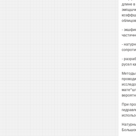
длине в
эмгщшче
коэффша
облицов
- экшфи
частичн
- натур
сопроти
- разра
русел к
Методы 
проводи
исследо
мате^шт
вероятн
При про
гидравл
исполь
Натурнь
Большог