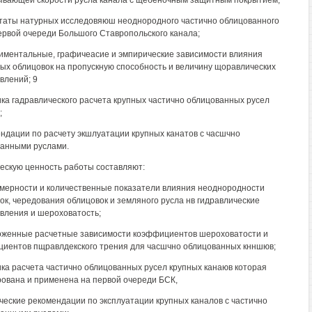
вающей скорости русла канала с щебеночным защитным покрытием;
ьтаты натурных исследовяюш неоднородного частично облицованного
ервой очереди Большого Ставропольского канала;
риментальные, графичеасие и эмпирические зависимости влияния
ых облицовок на пропускную способность и величину щоравлических
влений; 9
ика гадравлического расчета крупных частично облицованных русел
;
ендации по расчету экшлуатации крупных канатов с часшчно
анными руслами.
ескую ценность работы составляют:
омерности и количественные показатели влияния неоднородности
ок, чередования облицовок и земляного русла нв гидравлические
вления и шероховатость;
оженные расчетные зависимости коэффициентов шероховатости и
иентов пщравлдекского трения для часшчно облицованных кнншюв;
ика расчета частично облицованных русел крупных канаюв которая
ована и применена на первой очереди БСК,
ические рекомендации по эксплуатации крупных каналов с частично