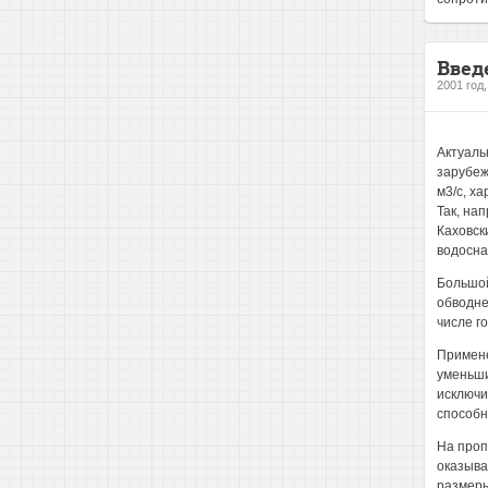
Введ
2001 год
Актуаль
зарубеж
м3/с, х
Так, на
Каховск
водосна
Большой
обводне
числе г
Примене
уменьши
исключи
способн
На проп
оказыва
размеры