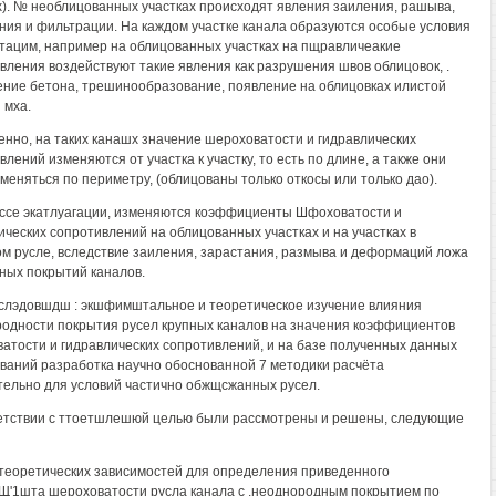
х). № необлицованных участках происходят явления заиления, рашыва,
ния и фильтрации. На каждом участке канала образуются особые условия
тацим, например на облицованных участках на пщравличеакие
вления воздействуют такие явления как разрушения швов облицовок, .
ние бетона, трешинообразование, появление на облицовках илистой
 мха.
енно, на таких канашх значение шероховатости и гидравлических
лений изменяются от участка к участку, то есть по длине, а также они
зменяться по периметру, (облицованы только откосы или только дао).
ссе экатлуагации, изменяются коэффициенты Шфоховатости и
ических сопротивлений на облицованных участках и на участках в
м русле, вследствие заиления, зарастания, размыва и деформаций ложа
ных покрытий каналов.
слэдовшдш : экшфимштальное и теоретическое изучение влияния
одности покрытия русел крупных каналов на значения коэффициентов
атости и гидравлических сопротивлений, и на базе полученных данных
ваний разработка научно обоснованной 7 методики расчёта
льно для условий частично обжщсжанных русел.
етствии с ттоетшлешюй целью были рассмотрены и решены, следующие
 теоретических зависимостей для определения приведенного
'1шта шероховатости русла канала с .неоднородным покрытием по