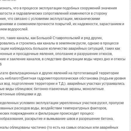
изнать, что в процессе эксплуатации подобных сооружений значения
атости и гидравлических сопротивлений изменяются в сторону
ния, что связано с условиями эксплуатации, механическими
ениями и снижением прочности покрытий, их надежности, зарастанием и
ием водорослей.
ого, такие каналы, как Большой Ставропольский и ряд других,
ровались и строились как каналы в земляном русле, однако в процессе
тации наблюдалось большое количество аварийных ситуаций, таких как
онные и просадочные явления, оползание и разрушение откосов,
ние и заиление каналов, в следствие фильтрации воды через дно и откосы
6
ьтате фильтрационных и других явлений на пртотегающей территории
сь не6лаготг[5иятная гадрометгорологаческая обстановка (подъем уровня
ых вод. подтопление территории и Т.Д.). аварийных участках устраивались
ые виды облицовок: бетонно-ггаеиочные экраны, монолитные
етонные облицовки и др.
еделенных условиях эксплуатации укрепленных участков русел, пропуске
ванных расходов воды, воздействии температурных факторов,
еских повреждениях и фильтрации происходит процесс
образования, раскрытие и вымывание швов и разрешение бетона.
аналы облицованы частично (то есть на самых опасных или аварийных