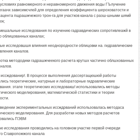
 условиях равномерного и неравномерного движения воды ГЪлучение
гаачх зависимсчлей для определения коэффициента шероховатости и
цента пщрашжчежого трон-га для участков канала с разш-шными шямй
ок;
мешальные исследования по изучению гадравдических сопротивлеажй в
о облицованных каналах;
ные исследовшшя влияния неоднородности облицовки на. гидравлические
вления каналов.
ботка метододики гадрашжчеекого расчета крутшх частично облшхованных
аналов.
иссждованир!. В процессе выполнения дассертащюшюй работы
лись теоретические, натурные и лабораторные гидравлические
вания. этапе теоретических исследовакш! использовались методы
ического моделирования, математической статистики и теории
ости.
ведении экспериментальных иссждрваний использовалась методаса
ического моделирования. Для разработки новых методов расчетов
зовались ПЭВМ
ю исследования проводились на головном участке первой очереди
о Сгавропожжого канала