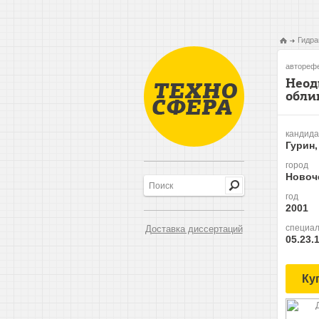
Гидра
авторефе
Неод
обли
кандида
Гурин,
город
Новоч
год
2001
специал
Доставка диссертаций
05.23.
Ку