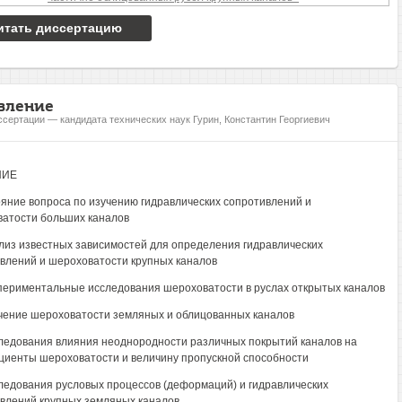
итать диссертацию
вление
ссертации — кандидата технических наук Гурин, Константин Георгиевич
НИЕ
ояние вопроса по изучению гидравлических сопротивлений и
атости больших каналов
ализ известных зависимостей для определения гидравлических
влений и шероховатости крупных каналов
спериментальные исследования шероховатости в руслах открытых каналов
учение шероховатости земляных и облицованных каналов
следования влияния неоднородности различных покрытий каналов на
иенты шероховатости и величину пропускной способности
следования русловых процессов (деформаций) и гидравлических
влений крупных земляных каналов