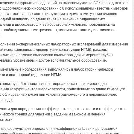
ведении натурных исследований на головном участке БСК проводгпкж весь
с щдромеарических исследований с 8 использованием известных методов
ров, аттестованных аютветигоукжщми ведомствами. учение влияния
одной облицовки по длине канат на значение гидравшческих
влекий и цюроховатосли в лабораторных условиях проводились на
 с соблюдением геометрического, кинематического и динамического
.
олнении эксперименхвльных лабораторных исследований для измерения
ей использовались шжровертушки конструкции НГМД, расходы
ялись при помощи водосливов-водомеров, для измерения глубин
вались уровнемеры и другое вспомогательное оборудование.
ментальные исследования выполнялись в лаборатории кафедры
ики и инженерной гидрологии НГМА.
 новизну работы составляют теореаические зависимости для
ения коэффициентов шероховатости, приведенных по длине какала, дж
о облицованных русел при условии равномерного и неравномерного
я воды;
имости для определения коэффициента шероховатости и коэффициента
ического трения для участков с заданным законом изменения
атости;
тные формулы для определения коэффициеита Шези и допускаемой