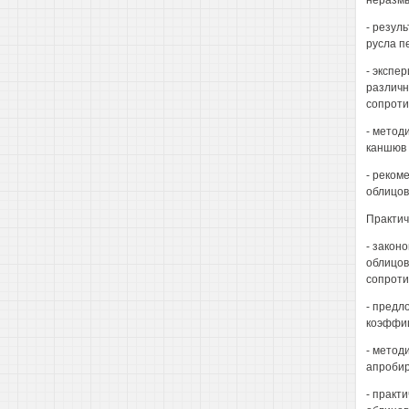
неразмы
- резул
русла п
- экспе
различн
сопроти
- метод
каншюв 
- реком
облицов
Практич
- закон
облицов
сопроти
- предл
коэффиц
- метод
апробир
- практ