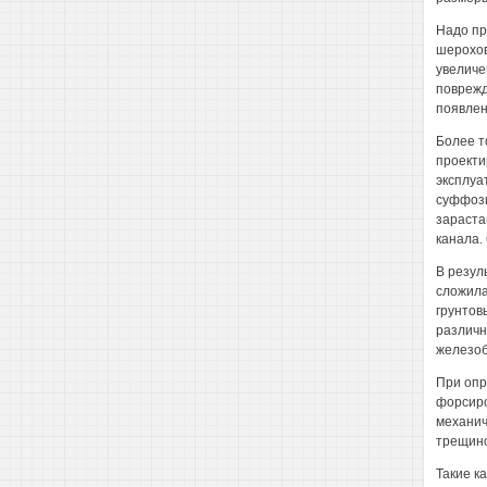
Надо пр
шерохов
увеличе
поврежд
появлен
Более т
проекти
эксплуа
суффози
зараста
канала. 
В резул
сложила
грунтов
различн
железоб
При опр
форсиро
механич
трещино
Такие к