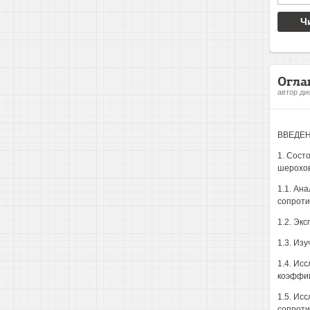
Ч
Огла
автор ди
ВВЕДЕ
1. Сост
шерохов
1.1. Ан
сопроти
1.2. Эк
1.3. Из
1.4. Ис
коэффиц
1.5. Ис
сопроти