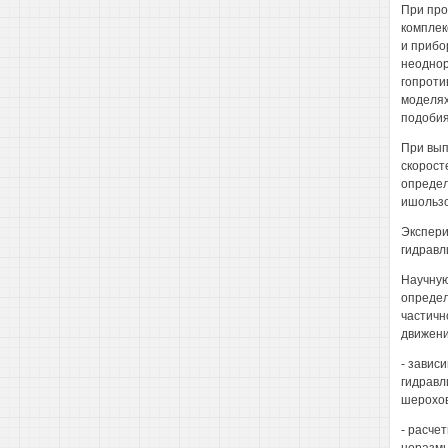
При про
комплек
и прибо
неоднор
гопроти
моделях
подобия
При вып
скорост
определ
ишользо
Экспери
гидравл
Научную
определ
частичн
движени
- завис
гидравл
шерохов
- расче