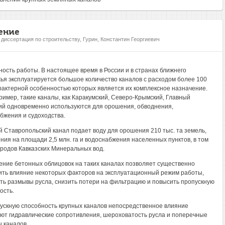
ение
, диссертация по строительству, Гурин, Константин Георгиевич
ность работы. В настоящее время в России и в странах ближнего
ья эксплуатируется большое количество каналов с расходом более 100
арактерной особенностью которых является их комплексное назначение.
пример, такие каналы, как Каракумский, Северо-Крымский, Главный
ий одновременно используются для орошения, обводнения,
бжения и судоходства.
 Ставропольский канал подает воду для орошения 210 тыс. та земель,
ния на площади 2,5 млн. га и водоснабжения населенных пунктов, в том
ородов Кавказских Минеральных вод.
ние бетонных облицовок на таких каналах позволяет существенно
ть влияние некоторых факторов на эксплуатационный режим работы,
ть размывы русла, снизить потери на фильтрацию и повысить пропускную
ость.
ускную способность крупных каналов непосредственное влияние
ют гидравлические сопротивления, шероховатость русла и поперечные
 каналов.