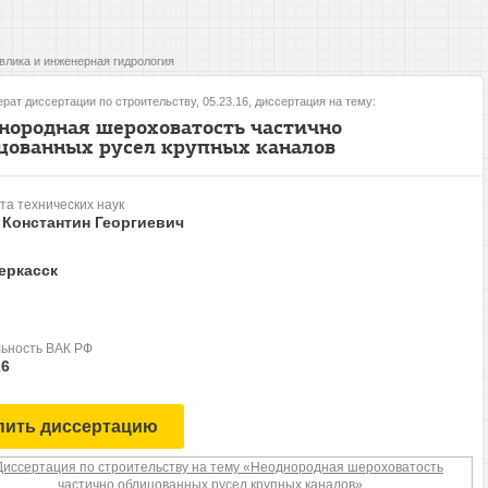
влика и инженерная гидрология
рат диссертации по строительству, 05.23.16, диссертация на тему:
нородная шероховатость частично
цованных русел крупных каналов
та технических наук
 Константин Георгиевич
еркасск
ьность ВАК РФ
16
пить диссертацию