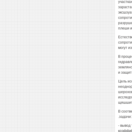
участка
зараста
эксшзуа
сопроти
разруше
плеши и
Естеств
сопротив
могут и
В проце
гидравл
земляно
и защит
Цель ис
неоднор
шерохов
исследо
щяшшите
В соотв
.задачи:
- вывод
коэффиЩ