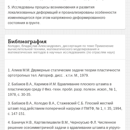
5. Исследованы процесы возникновения и развития
локализованных деформаций и проанализированы особенности
изменяющегося при этом напряженно-деформированного
состояния в грунте.
Библиография
Колодко, Владислав Александрович, диссертация по теме Применение
вычислительной техники, математического моделирования и
математических методов в научных исследованиях (по отраслям наук)
1. Алиев М.М. Двумерные статические задачи теории пластичности
ортотропных тел. Автореф. дисс. . к.т.н. М., 1979.
2. Бабаков В.А., Каримов И.М. Вдавливание плоского штампа в
пластическую среду // Физ.-техн. пробл. разр. полезн. ископ., № 1,
1978, с. 30-35.
3. Бабаков В.А., Колодко В.А., Стажевский С.Б. Плоский жесткий
штамп под действием поперечной нагрузки // ПМТФ, № 1, т. 35, 1994,
с. 147-151.
4. Баничук Н.В., Картвелишвили В.М., Черноусько Ф.Л. Численное
решение осесимметричной задачи о вдавливании штампа в упруго-