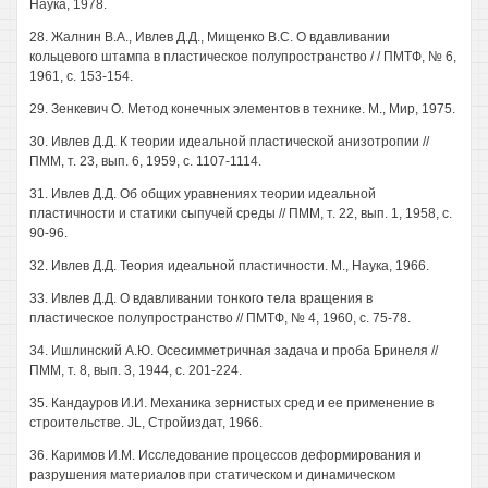
Наука, 1978.
28. Жалнин В.А., Ивлев Д.Д., Мищенко B.C. О вдавливании
кольцевого штампа в пластическое полупространство / / ПМТФ, № 6,
1961, с. 153-154.
29. Зенкевич О. Метод конечных элементов в технике. М., Мир, 1975.
30. Ивлев Д.Д. К теории идеальной пластической анизотропии //
ПММ, т. 23, вып. 6, 1959, с. 1107-1114.
31. Ивлев Д.Д. Об общих уравнениях теории идеальной
пластичности и статики сыпучей среды // ПММ, т. 22, вып. 1, 1958, с.
90-96.
32. Ивлев Д.Д. Теория идеальной пластичности. М., Наука, 1966.
33. Ивлев Д.Д. О вдавливании тонкого тела вращения в
пластическое полупространство // ПМТФ, № 4, 1960, с. 75-78.
34. Ишлинский А.Ю. Осесимметричная задача и проба Бринеля //
ПММ, т. 8, вып. 3, 1944, с. 201-224.
35. Кандауров И.И. Механика зернистых сред и ее применение в
строительстве. JL, Стройиздат, 1966.
36. Каримов И.М. Исследование процессов деформирования и
разрушения материалов при статическом и динамическом