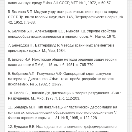
пластическую среду // Изв. АН СССР, МТТ, № 1, 1972, с. 50-57.
5. Беликов Б.П. Модули упругости различных типов горных пород
СССР. Тр. ин-та гелогич. наук, вып. 146, Петрографическая серия, №
42, 1952, с. 3-38.
6. Беликов Б.П., Александров К.С., Рыжова Т.В. Упругие свойства
породообразующих минералов и горных пород. М., Наука, 1970.
7. Бенерджи П., Баттерфилд Р. Методы граничных элементов в
прикладных науках. М., Мир, 1984.
8. Биргер И.А. Некоторые общие методы решения задач теории
пластичности // ПММ, т. 15, вып. 6, 1951, с. 765-770.
9. Бобряков А.П., Ревуженко А.Ф. Однородный сдвиг сыпучего
материала. Дилатансия // Физ.-техн. пробл. разработки полезн.
ископаемых, № 5, 1982, с. 23-29.
10. Билби Б., Эшелби Дж. Дислокации и теория разрушения. -В кн.:
Разрушение. М., Мир, 1973, т. 1, с. 112-203.
11. Бондарь М.П. Тип локализации пластической деформации на
контактах, определяющий образование прочного соединения / /
Физика горения и взрыва, т. 31, № 5, 1995, с. 122-128.
12. Бундаев В.В. Исследование напряженно-деформированного