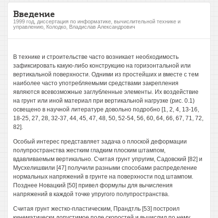
Введение
1999 год, диссертация по информатике, вычислительной технике и
управлению, Колодко, Владислав Александрович
В технике и строительстве часто возникает необходимость
зафиксировать какую-либо конструкцию на горизонтальной или
вертикальной поверхности. Одними из простейших и вместе с тем
наиболее часто употребляемыми средствами закрепления
являются всевозможные заглубленные элементы. Их воздействие
на грунт или иной материал при вертикальной нагрузке (рис. 0.1)
освещено в научной литературе довольно подробно [1, 2, 4, 13-16,
18-25, 27, 28, 32-37, 44, 45, 47, 48, 50, 52-54, 56, 60, 64, 66, 67, 71, 72,
82].
Особый интерес представляет задача о плоской деформации
полупространства жестким гладким плоским штампом,
вдавливаемым вертикально. Считая грунт упругим, Садовский [82] и
Мусхелишвили [47] получили разными способами распределение
нормальных напряжений в грунте на поверхности под штампом.
Позднее Новацкий [50] привел формулы для вычисления
напряжений в каждой точке упругого полупространства.
Считая грунт жестко-пластическим, Прандтль [53] построил
кинематически допустимое поле скоростей и вычислил по нему