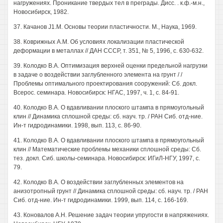
нагружениях. Проникание твердых тел в преграды. Дисс. . к.ф.-м.н.,
Новосибирск, 1982.
37. Качанов J1.M. Основы теории пластичности. М., Наука, 1969.
38. Коврижных A.M. Об условиях локализации пластической
деформации в металлах // ДАН СССР, т. 351, № 5, 1996, с. 630-632.
39. Колодко В.А. Оптимизация верхней оценки предельной нагрузки
в задаче о воздействии заглубленного элемента на грунт / /
Проблемы оптимального проектирования сооружений: Сб. докл.
Всерос. семинара. Новосибирск: НГАС, 1997, ч. 1, с. 84-91.
40. Колодко В.А. О вдавливании плоского штампа в прямоугольный
клин // Динамика сплошной среды: сб. науч. тр. / РАН Сиб. отд-ние.
Ин-т гидродинамики. 1998, вып. 113, с. 86-90.
41. Колодко В.А. О вдавливании плоского штампа в прямоугольный
клин // Математические проблемы механики сплошной среды: Сб.
тез. докл. Сиб. школы-семинара. Новосибирск: ИГиЛ-НГУ, 1997, с.
79.
42. Колодко В.А. О воздействии заглубленных элементов на
анизотропный грунт // Динамика сплошной среды: сб. науч. тр. / РАН
Сиб. отд-ние. Ин-т гидродинамики. 1999, вып. 114, с. 166-169.
43. Коновалов А.Н. Решение задач теории упругости в напряжениях.