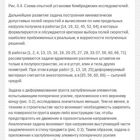
Рис. 0.4. Схема опытной установки Кембриджских исследователей.
Дальнейшее развитие задача построения кинематически
допустимых полей скоростей и вычисления по ним предельных
нагрузок получила в работах [14, 19, 32, 45, 52, 64], в которых
формулируются и обсуждаются критерии выбора полей скоростей,
наиболее приближенных к реальным, и корректности полученных
решений.
В работах [1, 2, 4, 13, 15, 16, 18, 20-25, 27, 28, 33-37, 56, 60, 66, 71]
рассматриваются задачи вдавливания различных штампов не
только в полупространство, но и в уступ, клин и тела других
геометрий. При этом в ряде работ [1, 13, 18, 25] деформируемый
материал считается анизотропным, а в [35, 56, 60, 66] — сыпучей
средой.
Задача о деформировании грунта заглубленным элементом,
испытывающим поперечное усилие, приложенное к его верхнему
концу (рис. 0.2), исследована значительно меньше. Тем не менее, в
технике и строительстве часто возникает необходимость закрепить
на поверхности грунта какую-либо конструкцию так, чтобы
предотвратить ее движение в горизонтальном направлении.
Аналогичная задача возникает при нагружении выступающей части
защемленного в стену предмета (рис. 0.3). Таким образом, задача о
приложении к заглубленному элементу поперечного усилия