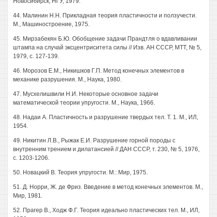
Новосибирск, НГУ, 1979.
44. Малинин H.H. Прикладная теория пластичности и ползучести.
М., Машиностроение, 1975.
45. Мирзабекян Б.Ю. Обобщение задачи Прандтля о вдавливании
штампа на случай эксцентриситета силы // Изв. АН СССР, МТТ, № 5,
1979, с. 127-139.
46. Морозов Е.М., Никишков Г.П. Метод конечных элементов в
механике разрушения. М., Наука, 1980.
47. Мусхелишвили Н.И. Некоторые основное задачи
математической теории упругости. М., Наука, 1966.
48. Надаи А. Пластичность и разрушение твердых тел. Т. 1. М., ИЛ,
1954.
49. Никитин Л.В., Рыжак Е.И. Разрушение горной породы с
внутренним трением и дилатансией // ДАН СССР, т. 230, № 5, 1976,
с. 1203-1206.
50. Новацкий В. Теория упругости. М.: Мир, 1975.
51. Д. Норри, Ж. де Фриз. Введение в метод конечных элементов. М.,
Мир, 1981.
52. Прагер В., Ходж Ф.Г. Теория идеально пластических тел. М., ИЛ,