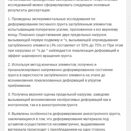
исследований можно сформулировать следующие основные
результаты диссертации.
1. Проведены экспериментальные исследования по
деформированию песчаного грунта заглубленным элементом,
испытывающим поперечное усилие, приложенное к его верхнему
концу. Показано существование двух предельных нагрузок:
вызывающей первую подвижку и ^х, вызывающей опрокидывание
заглубленного элемента (.Ро составляет от 50% до 75% от При этом
при нагрузках от ^о до ^ наблюдается локализация деформаций и
эффект шарнирного вращения грунта.
2. Используя метод конечных элементов, получено и
проанализировано напряженно-деформированное состояние
грунта в окрестности заглубленного элемента на этапе до
возникновения локализованных деформаций в упругом
приближении.
3. Получена верхняя оценка предельной нагрузки, заведомо
вызывающей возникновение необратимых деформаций как в
изотропном, так и в анизотропном грунте.
4. Выявлены особенности деформирования анизотропного грунта,
заключающиеся в том, что деформирование материала под
штампом осуществляется несимметрично, выдавливание
материала происходит с преобладанием на одну сторону.