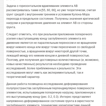
Задача о горизонтальном вдавливании элемента АВ
рассматривалась также в [55, 60, 66], но уже теоретически, считая
грунт средой с внутренним трением и условием Кулона-Мора
перехода в предельное состояние. Получены значения критической
нагрузки и распределение давления на элемент АВ со стороны
грунта.
Следует отметить, что при реальном приложении поперечного
усилия к выступающему концу заглубленного элемента его
движение является не параллельным переносом и не вращением
вокруг нижнего конца или вокруг точки пересечения со свободной
поверхностью, а вращением вокруг некоторой другой точки,
лежащей между его нижним концом и дневной поверхностью.
Поэтому, для получения достоверных количественных (и, возможно,
новых качественных) результатов необходимо проведение
исследований, более приближенных к реальности. Эти
исследования могут иметь как экспериментальный, так и
теоретический характер.
Данная работа посвящена исследованию деформирования
полупространства заглубленным перпендикулярно поверхности
элементом, испытывающим поперечную нагрузку, приложенную к
его выступающему концу (рис. 0.2, 0.3). Интерес представляет
напряженно-деформированное состояние грунта в окрестности
заглубленного элемента, технические характеристики данной