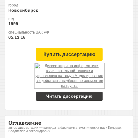
город
Новосибирск
год
1999
специальность ВАК РФ
05.13.16
Купить диссертацию
Читать диссертацию
Оглавление
автор диссертации — кандидата физико-математических наук Колодко,
Владислав Александрович