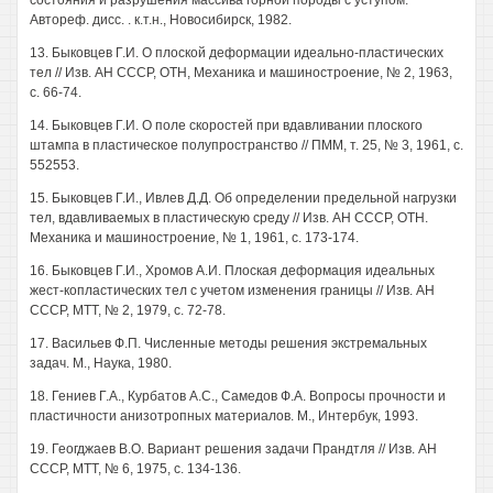
состояния и разрушения массива горной породы с уступом.
Автореф. дисс. . к.т.н., Новосибирск, 1982.
13. Быковцев Г.И. О плоской деформации идеально-пластических
тел // Изв. АН СССР, ОТН, Механика и машиностроение, № 2, 1963,
с. 66-74.
14. Быковцев Г.И. О поле скоростей при вдавливании плоского
штампа в пластическое полупространство // ПММ, т. 25, № 3, 1961, с.
552553.
15. Быковцев Г.И., Ивлев Д.Д. Об определении предельной нагрузки
тел, вдавливаемых в пластическую среду // Изв. АН СССР, ОТН.
Механика и машиностроение, № 1, 1961, с. 173-174.
16. Быковцев Г.И., Хромов А.И. Плоская деформация идеальных
жест-копластических тел с учетом изменения границы // Изв. АН
СССР, МТТ, № 2, 1979, с. 72-78.
17. Васильев Ф.П. Численные методы решения экстремальных
задач. М., Наука, 1980.
18. Гениев Г.А., Курбатов A.C., Самедов Ф.А. Вопросы прочности и
пластичности анизотропных материалов. М., Интербук, 1993.
19. Геогджаев В.О. Вариант решения задачи Прандтля // Изв. АН
СССР, МТТ, № 6, 1975, с. 134-136.