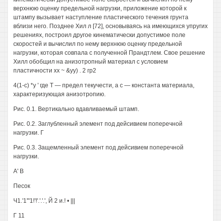
верхнюю оценку предельной нагрузки, приложение которой к
штампу вызывает наступление пластического течения грунта
вблизи него. Позднее Хил л [72], основываясь на имеющихся упругих
решениях, построил другое кинематически допустимое поле
скоростей и вычислил по нему верхнюю оценку предельной
нагрузки, которая совпала с полученной Прандтлем. Свое решение
Хилл обобщил на анизотропный материал с условием
пластичности хх ~ &уу) . 2 гр2
4(1-с) *у ' где Т — предел текучести, а с — константа материала,
характеризующая анизотропию.
Рис. 0.1. Вертикально вдавливаемый штамп.
Рис. 0.2. Заглубленный элемент под дейсивием поперечной
нагрузки. Г
Рис. 0.3. Защемленный элемент под дейсивием поперечной
нагрузки.
А' В
Песок
Ч1.'1'"1!'!'.'.'.', Й 2 и.! • |||
Г 11