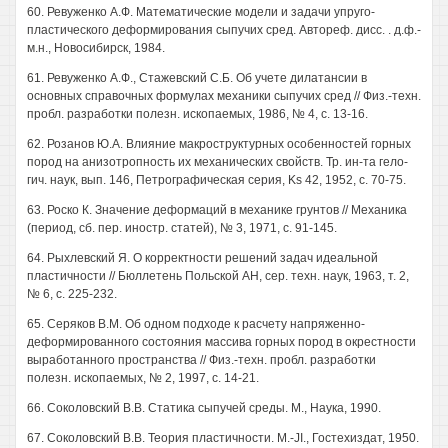
60. Ревуженко А.Ф. Математические модели и задачи упруго-
пластического деформирования сыпучих сред. Автореф. дисс. . д.ф.-
м.н., Новосибирск, 1984.
61. Ревуженко А.Ф., Стажевский С.Б. Об учете дилатансии в
основных справочных формулах механики сыпучих сред // Физ.-техн.
пробл. разработки полезн. ископаемых, 1986, № 4, с. 13-16.
62. Розанов Ю.А. Влияние макроструктурных особенностей горных
пород на анизотропность их механических свойств. Тр. ин-та гело-
гич. наук, вып. 146, Петрографическая серия, Ks 42, 1952, с. 70-75.
63. Роско К. Значение деформаций в механике грунтов // Механика
(период, сб. пер. иностр. статей), № 3, 1971, с. 91-145.
64. Рыхлевский Я. О корректности решений задач идеальной
пластичности // Бюллетень Польской АН, сер. техн. наук, 1963, т. 2,
№ 6, с. 225-232.
65. Серяков В.М. Об одном подходе к расчету напряженно-
деформированного состояния массива горных пород в окрестности
выработанного пространства // Физ.-техн. пробл. разработки
полезн. ископаемых, № 2, 1997, с. 14-21.
66. Соколовский В.В. Статика сыпучей среды. М., Наука, 1990.
67. Соколовский В.В. Теория пластичности. M.-JI., Гостехиздат, 1950.