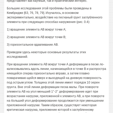
представляет как научный, так и практический интерес.
Большие исследования этой проблемы были проведены в
Кембридже [63, 76, 78, 79]. Изучалось, в основном
экспериментально, воздействие на песчаный грунт заглубленного
элемента при следующих способах нагружения (рис. 0.4):
1) вращение элемента АВ вокруг точки А;
2) вращение элемента АВ вокруг точки В;
3) горизонтальное вдавливание АВ.
Приведем здесь некоторые основные результаты этих
исследований.
При вращении элемента АВ вокруг точки А деформации в песке ло-
кализовывались вдоль линии, начинающейся в точке В и распростра
няющейся сперва горизонтально вправо, а затем плавно
поварачиваю-щейся вверх и выходящей на дневную поверхность
под острым углом. Толщина этой линии имеет порядок 10 зерен
грунта. Вне этой линии деформации песка малы. При повороте
элемента АВ на угол меньший 1°-2° деформирование идет при
возрастании нагрузки, приложенной к элементу АВ, а при повороте
на больший угол деформирование продолжается при уменьшении
приложенной нагрузки. Таким образом, существует некоторая
критическая нагрузка, приложение которой к заглубленному