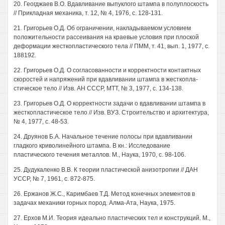
20. Геогджаев В.О. Вдавливание выпуклого штампа в полуплоскость
// Прикладная механика, т. 12, № 4, 1976, с. 128-131.
21. Григорьев О.Д. Об ограничении, накладываемом условием
положительности рассеивания на краевые условия при плоской
деформации жесткопластического тела // ПММ, т. 41, вып. 1, 1977, с.
188192.
22. Григорьев О.Д. О согласованности и корректности контактных
скоростей и напряжений при вдавливании штампа в жесткопла-
стическое тело // Изв. АН СССР, МТТ, № 3, 1977, с. 134-138.
23. Григорьев О.Д. О корректности задачи о вдавливании штампа в
жесткопластическое тело // Изв. ВУЗ. Строительство и архитектура,
№ 4, 1977, с. 48-53.
24. Друянов Б.А. Начальное течение полосы при вдавливании
гладкого криволинейного штампа. В кн.: Исследование
пластического течения металлов. М., Наука, 1970, с. 98-106.
25. Дудукаленко В.В. К теории пластической анизотропии // ДАН
УССР, № 7, 1961, с. 872-875.
26. Ержанов Ж.С., Каримбаев Т.Д. Метод конечных элементов в
задачах механики горных пород. Алма-Ата, Наука, 1975.
27. Ерхов М.И. Теория идеально пластических тел и конструкций. М.,