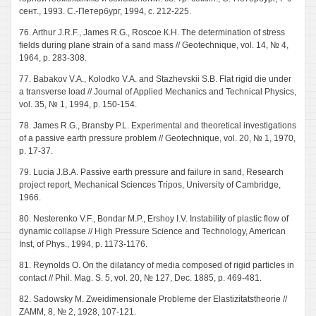
сент., 1993. С.-Петербург, 1994, с. 212-225.
76. Arthur J.R.F., James R.G., Roscoe К.Н. The determination of stress
fields during plane strain of a sand mass // Geotechnique, vol. 14, № 4,
1964, p. 283-308.
77. Babakov V.A., Kolodko V.A. and Stazhevskii S.B. Flat rigid die under
a transverse load // Journal of Applied Mechanics and Technical Physics,
vol. 35, № 1, 1994, p. 150-154.
78. James R.G., Bransby P.L. Experimental and theoretical investigations
of a passive earth pressure problem // Geotechnique, vol. 20, № 1, 1970,
p. 17-37.
79. Lucia J.B.A. Passive earth pressure and failure in sand, Research
project report, Mechanical Sciences Tripos, University of Cambridge,
1966.
80. Nesterenko V.F., Bondar M.P., Ershoy I.V. Instability of plastic flow of
dynamic collapse // High Pressure Science and Technology, American
Inst, of Phys., 1994, p. 1173-1176.
81. Reynolds O. On the dilatancy of media composed of rigid particles in
contact // Phil. Mag. S. 5, vol. 20, № 127, Dec. 1885, p. 469-481.
82. Sadowsky M. Zweidimensionale Probleme der Elastizitatstheorie //
ZAMM, 8, № 2, 1928, 107-121.