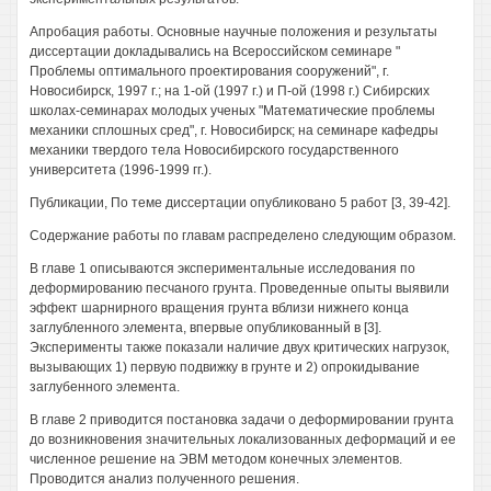
Апробация работы. Основные научные положения и результаты
диссертации докладывались на Всероссийском семинаре "
Проблемы оптимального проектирования сооружений", г.
Новосибирск, 1997 г.; на 1-ой (1997 г.) и П-ой (1998 г.) Сибирских
школах-семинарах молодых ученых "Математические проблемы
механики сплошных сред", г. Новосибирск; на семинаре кафедры
механики твердого тела Новосибирского государственного
университета (1996-1999 гг.).
Публикации, По теме диссертации опубликовано 5 работ [3, 39-42].
Содержание работы по главам распределено следующим образом.
В главе 1 описываются экспериментальные исследования по
деформированию песчаного грунта. Проведенные опыты выявили
эффект шарнирного вращения грунта вблизи нижнего конца
заглубленного элемента, впервые опубликованный в [3].
Эксперименты также показали наличие двух критических нагрузок,
вызывающих 1) первую подвижку в грунте и 2) опрокидывание
заглубенного элемента.
В главе 2 приводится постановка задачи о деформировании грунта
до возникновения значительных локализованных деформаций и ее
численное решение на ЭВМ методом конечных элементов.
Проводится анализ полученного решения.