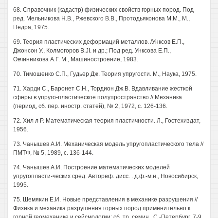
68. Справочник (кадастр) физических свойств горных пород. Под
ред. Мельникова Н.В., Ржевского В.В., Протодьяконова М.М., М.,
Недра, 1975.
69. Теория пластических деформаций металлов. /Унксов Е.П.,
Джонсон У., Колмогоров B.JI. и др.; Под ред. Унксова Е.П.,
Овчинникова А.Г. М., Машиностроение, 1983.
70. Тимошенко С.П., Гудьер Дж. Теория упругости. М., Наука, 1975.
71. Харди С., Баронет С.Н., Тордион Дж.В. Вдавливание жесткой
сферы в упруго-пластическое полупространство // Механика
(период, сб. пер. иностр. статей), № 2, 1972, с. 126-136.
72. Хил л Р. Математическая теория пластичности. Л., Гостехиздат,
1956.
73. Чанышев А.И. Механическая модель упругопластического тела //
ПМТФ, № 5, 1989, с. 136-144.
74. Чанышев А.И. Построение математических моделей
упругопласти-ческих сред. Автореф. дисс. . д.ф.-м.н., Новосибирск,
1995.
75. Шемякин Е.И. Новые представления в механике разрушения //
Физика и механика разрушения горных пород применительно к
горной геомеханике и сейсмологии: сб. тр. семин., С.-Петербург, 7-9