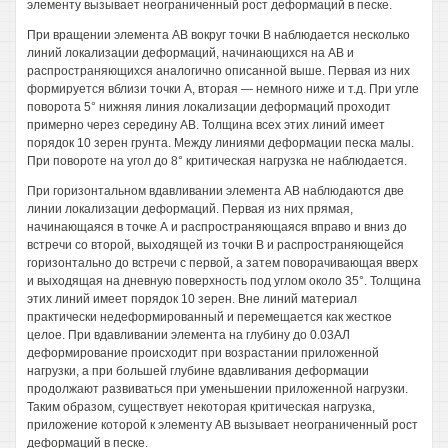
элементу вызывает неограниченный рост деформаций в песке.
При вращении элемента АВ вокруг точки В наблюдается несколько
линий локализации деформаций, начинающихся на АВ и
распространяющихся аналогично описанной выше. Первая из них
формируется вблизи точки А, вторая — немного ниже и т.д. При угле
поворота 5° нижняя линия локализации деформаций проходит
примерно через середину АВ. Толщина всех этих линий имеет
порядок 10 зерен грунта. Между линиями деформации песка малы.
При повороте на угол до 8° критическая нагрузка не наблюдается.
При горизонтальном вдавливании элемента АВ наблюдаются две
линии локализации деформаций. Первая из них прямая,
начинающаяся в точке А и распространяющаяся вправо и вниз до
встречи со второй, выходящей из точки В и распространяющейся
горизонтально до встречи с первой, а затем поворачивающая вверх
и выходящая на дневную поверхность под углом около 35°. Толщина
этих линий имеет порядок 10 зерен. Вне линий материал
практически недеформированный и перемещается как жесткое
целое. При вдавливании элемента на глубину до 0.03АЛ
деформирование происходит при возрастании приложенной
нагрузки, а при большей глубине вдавливания деформации
продолжают развиваться при уменьшении приложенной нагрузки.
Таким образом, существует некоторая критическая нагрузка,
приложение которой к элементу АВ вызывает неограниченный рост
деформаций в песке.