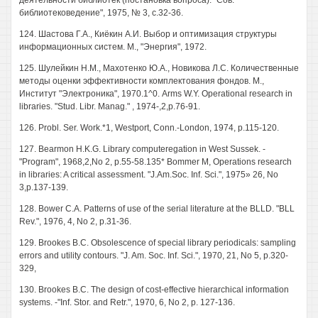
деятельности библиотек (постановка вопроса). "Сов.
библиотековедение", 1975, № 3, с.32-36.
124. Шастова Г.А., Киёкин А.И. Выбор и оптимизация структуры
информационных систем. М., "Энергия", 1972.
125. Шулейкин Н.М., Махотенко Ю.А., Новикова Л.С. Количественные
методы оценки эффективности комплектования фондов. М.,
Институт "Электроника", 1970.1^0. Arms W.Y. Operational research in
libraries. "Stud. Libr. Manag." , 1974-,2,p.76-91.
126. Probl. Ser. Work.*1, Westport, Conn.-London, 1974, p.115-120.
127. Bearmon H.K.G. Library computeregation in West Sussek. -
"Program", 1968,2,No 2, p.55-58.135* Bommer M, Operations research
in libraries: A critical assessment. "J.Am.Soc. Inf. Sci.", 1975» 26, No
3,p.137-139.
128. Bower C.A. Patterns of use of the serial literature at the BLLD. "BLL
Rev.", 1976, 4, No 2, p.31-36.
129. Brookes B.C. Obsolescence of special library periodicals: sampling
errors and utility contours. "J. Am. Soc. Inf. Sci.", 1970, 21, No 5, p.320-
329,
130. Brookes B.C. The design of cost-effective hierarchical information
systems. -"Inf. Stor. and Retr.", 1970, 6, No 2, p. 127-136.