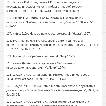
115. Тарасов В.И., Кондратьев А.И. Вопросы создания и
исследования эффективности кибернетической модели
комплектатора. "Тр. ГПНТБ СССР", 1975, № 8, с.15-26.
116. Ткшина Н.И. Британская библиотека. Первые шаги и
перспективы. -"Библиотек. и библиогр. за рубежом",1976, вып.56,
с.19-30.
117. Уайлд Д Дж. Методы поиска экстремума.М., "Наука", 1967.
118. Филиппенко Н.И. Использование закона Ципфа для
определения пассивной части фовда библиотеки. "Науч. и техн. б-ки
СССР", 1974, № I, с.10-13.
119. Фостер Дж. Обработка списков. М., "Мир", 1974.
120. Хенли Дж. Автоматизированная библиотека и
информационные системы. М., "Мир", 1974.
121. Шадрина Ж.С. О применении математических методов в
библиотечном деле. "Тр. ЛГИК", 1972, 24,'с.3-10.
122. Шадрина Ж.С. Применение теории массового обслуживания
дляанализа работы библиотеки. "Сов.библиотековедение", 1973, №
5, с.68-74.
123. Шадрина Ж.С., Шубина А.Г. О критериях эффективности