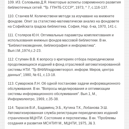
109. ИЗ. Соловьева Д.Я. Некоторые аспекты современного развития
библиотечных сетей. "Тр. ГПНТБ СССР", 1973, ^ 7, с.116-137.
110. Станчев М. Количествени методи за изучаване на книжните
фондове. Опит за статистико-математически анализ на фондовете
на Софийската градска библиотека. София, Нар. б-ка, 1970, 141 с.
111. Столяров Ю.Н. Оптимальные параметры комплектования и
использования книжных фондов массовой библиотеки. В кн.
"Библиотековедение, библиография и информатика".
Вып.I.M.,1974,с.2-23.
112. Ступкин В.В. К вопросу о критериях отбора периодическихи
продолжающихся изданий в фонд отраслевой автоматизированной
системы НТИ. "Тр ВНИИгидрометеорол. информ. Миров, центра
данных", 1980, № 61, с.13-18.
113. Сумароков Л.Н. Об одной постановке задачи информационного
обслуживания. В кн. "Вопросы моделирования и оптимизации
системы информационного обслуживания". Вып.1, М.,
Информэлектро, 1969, с.35-38.
114. Тарасов В.И., Бадамянц Э.Б., Кутина Т.К., Лобанова Э.Ш.
Автоматизированная служба регистрации периодических изданий
странчленов МЦНТИ. Состояние и перспективы. В кн. "Проблемы
создания и развития МСНТИ!! М., МЦНТИ, 1975, J& 3.