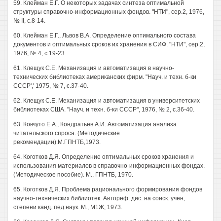
59. Клейман Е.Г. О некоторых задачах синтеза оптимальной
структуры справочно-информационных фондов. "НТИ", сер.2, 1976,
№ II, с.8-14.
60. Клейман Е.Г., Львов В.А. Определение оптимального состава
документов и оптимальных сроков их хранения в СИФ. "НТИ", сер.2,
1976, № 4, с.19-23.
61. Клещук С.Е. Механизация и автоматизация в научно-
технических библиотеках американских фирм. "Науч. и техн. б-ки
СССР',' 1975, № 7, с.37-40.
62. Клещук С.Е. Механизация и автоматизация в университетских
библиотеках США. "Науч. и техн. б-ки СССР", 1976, № 2, с.36-40.
63. Ковчуто Е.А., Кондратьев А.И. Автоматизация анализа
читательского спроса. (Методические
рекомендации).М.ГПНТБ,1973.
64. Коготков Д.Я. Определение оптимальных сроков хранения и
использования материалов в справочно-информационных фондах.
(Методическое пособие). М., ГПНТБ, 1970.
65. Коготков Д.Я. Проблема рационального формирования фондов
научно-технических библиотек. Автореф. дис. на соиск. учен,
степени канд. пед.наук. М., М1Ж, 1973.