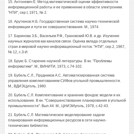
15. Антоневич Е. Метод математической оценки эффективности
информационной работы и ее применение в области электроники.
"НТИ", cep.I, 1971, № 2.
16. Арутюнов Н.Б. Государственная система научно-технической
информации и пути ее совершенствования. М., 1974.
17. Баринова З.Б., Васильев Р.Ф., Грановский Ю.В. и др. Изучение
научных журналов как каналов связи. Оценка вклада отдельных
стран в мировой научно-информационный поток. "НТИ", сер.2, 1967,
№ 12, с.З-И.
18. Брукс Б. Старение научной литературы. В кн. "Проблемы
информатики". М., ВИНИТИ, 1973, с.74-102.
19. Бубель С.Л., Прудников A.C. Автоматизированная система
управления комплектованием СИФов угольной промышленности.
М., ВДИЭЦуголь, 1980.
20. Бубель С.Л. Комплектование и хранение фондов: модели и их
использование. В кн. "Совершенствование планирования в угольной
промышленности". Вып.44. М., ЦНИЭИуголь, 1978, с.42-43.
21. Бубель С.Л. Математическое моделирование задачи
планирования информационных ресурсов в сети научно-
технических библиотек.