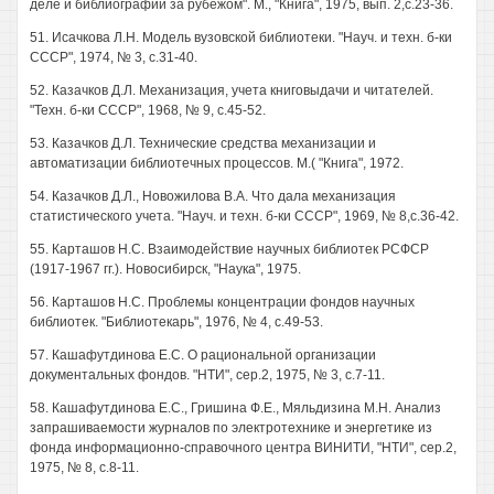
деле и библиографии за рубежом". М., "Книга", 1975, вып. 2,с.23-36.
51. Исачкова Л.Н. Модель вузовской библиотеки. "Науч. и техн. б-ки
СССР", 1974, № 3, с.31-40.
52. Казачков Д.Л. Механизация, учета книговыдачи и читателей.
"Техн. б-ки СССР", 1968, № 9, с.45-52.
53. Казачков Д.Л. Технические средства механизации и
автоматизации библиотечных процессов. М.( "Книга", 1972.
54. Казачков Д.Л., Новожилова В.А. Что дала механизация
статистического учета. "Науч. и техн. б-ки СССР", 1969, № 8,с.36-42.
55. Карташов Н.С. Взаимодействие научных библиотек РСФСР
(1917-1967 гг.). Новосибирск, "Наука", 1975.
56. Карташов Н.С. Проблемы концентрации фондов научных
библиотек. "Библиотекарь", 1976, № 4, с.49-53.
57. Кашафутдинова Е.С. О рациональной организации
документальных фондов. "НТИ", сер.2, 1975, № 3, с.7-11.
58. Кашафутдинова Е.С., Гришина Ф.Е., Мяльдизина М.Н. Анализ
запрашиваемости журналов по электротехнике и энергетике из
фонда информационно-справочного центра ВИНИТИ, "НТИ", сер.2,
1975, № 8, с.8-11.