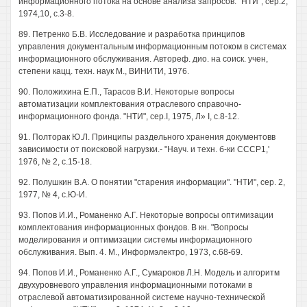
информационного потока на основе анализа запросов. "НТИ", сер.2,
1974,10, с.3-8.
89. Петренко Б.В. Исследование и разработка принципов
управления документальным информационным потоком в системах
информационного обслуживания. Автореф. дио. на соиск. учен,
степени кацц. техн. наук М., ВИНИТИ, 1976.
90. Положихина Е.П., Тарасов В.И. Некоторые вопросы
автоматизации комплектования отраслевого справочно-
информационного фонда. "НТИ", cep.I, 1975, Л» I, с.8-12.
91. Полторак Ю.Л. Принципы раздельного хранения документовв
зависимости от поисковой нагрузки.- "Науч. и техн. б-ки СССР1,'
1976, № 2, с.15-18.
92. Полушкин В.А. О понятии "старения информации". "НТИ", сер. 2,
1977, № 4, с.Ю-И.
93. Попов И.И., Романенко А.Г. Некоторые вопросы оптимизации
комплектования информационных фондов. В кн. "Вопросы
моделирования и оптимизации системы информационного
обслуживания. Вып. 4. М., Информэлектро, 1973, с.68-69.
94. Попов И.И., Романенко А.Г., Сумароков Л.Н. Модель и алгоритм
двухуровневого управления информационными потоками в
отраслевой автоматизированной системе научно-технической