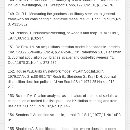
148. O'Neill E.T. Dictribution of library system resources. -"Proc. Am. Soc.
Inf. Sci.", Washington, D.C. Westport, Conn, 1973,No 10, p.175-176.
149. Orr R.H. Measuring the goodness for library services: a general
framework for considering quantitative measures. -"J. Doc.", 1973,29,No
3, P.315-332.
150. Perkins D. Periodicals weeding, or weed it and reap. -"Calif. Libr.",
1977,38,No 2, p.32-37.
151. De Pew J.N. An acquisitions decision model for academic libraries.
"JASIS",1975,VII-VIII,26,No 4, p.237-246.173* Robertson S.E., Hensman
S. Juornal acquisition bu libraries: scatter and cost-effectiveness. "J.
Doc.",1975,31,No 4, p.273-282.
152. Rouse W.B. A library network model. -"J.Am.Soc.Inf.Sci.",
1976,27,No 2, p.88-99.175* Rush B., Steinberg S., Kraft D.H. Journal
disposition decision policies. "J.Am.Soc.Inf.Sci.",1974,25,No 4,p.213-
217.
153. Scales P.A. Citation analyses as indicators of the use of serials: a
comparison of ranked title lists produced bXcitation connting and from
use data. "J.Doc.", 1976, 32,No 1,p.17-25.
154. Senders J. An on-line scientific journal. "Inf. Sci.", 1977,11,No 1»P.3-
9*
155. Singleton A. Scientific journal budgeting: where does the money