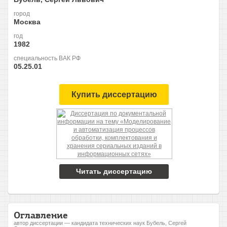
город
Москва
год
1982
специальность ВАК РФ
05.25.01
Купить диссертацию
Читать диссертацию
Оглавление
автор диссертации — кандидата технических наук Бубель, Сергей