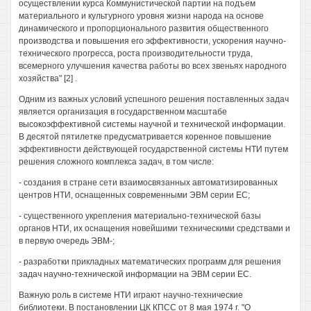
осуществлении курса Коммунистической партии на подъем
материального и культурного уровня жизни народа на основе
динамического и пропорционального развития общественного
производства и повышения его эффективности, ускорения научно-
технического прогресса, роста производительности труда,
всемерного улучшения качества работы во всех звеньях народного
хозяйства" [2] .
Одним из важных условий успешного решения поставленных задач
является организация в государственном масштабе
высокоэффективной системы научной и технической информации.
В десятой пятилетке предусматривается коренное повышение
эффективности действующей государственной системы НТИ путем
решения сложного комплекса задач, в том числе:
- создания в стране сети взаимосвязанных автоматизированных
центров НТИ, оснащенных современными ЭВМ серии ЕС;
- существенного укрепления материально-технической базы
органов НТИ, их оснащения новейшими техническими средствами и
в первую очередь ЭВМ-;
- разработки прикладных математических программ для решения
задач научно-технической информации на ЭВМ серии ЕС.
Важную роль в системе НТИ играют научно-технические
библиотеки. В постановлении ЦК КПСС от 8 мая 1974 г. "О