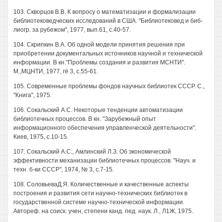
103. Скворцов B.B. К вопросу о математизации и формализации
библиотековедческих исследований в США. "Библиотековед и биб-
лиогр. за рубежом", 1977, вып.61, с.40-57.
104. Скрипкин В.А. Об одной модели принятия решения при
приобретении документальных источников научной и технической
информации. В кн."Проблемы создания и развития МСНТИ".
М.,МЦНТИ, 1977, гё 3, с.55-61.
105. Современные проблемы фондов научных библиотек СССР. С.,
"Книга", 1975.
106. Сокальский A.C. Некоторые тенденции автоматизации
библиотечных процессов. В кн. "Зарубежный опыт
информационного обеспечения управленческой деятельности".
Киев, 1975, с.10-15.
107. Сокальский A.C., Амлинский Л.З. Об экономической
эффективности механизации библиотечных процессов. "Науч. и
техн. б-ки СССР", 1974, № 3, с.7-15.
108. СоловьеваД.Я. Количественные и качественные аспекты
построения и развития сети научно-технических библиотек в
государственной системе научно-технической информации.
Автореф. на соиск. учен, степени канд. пед. наук. Л., Л1Ж, 1975.