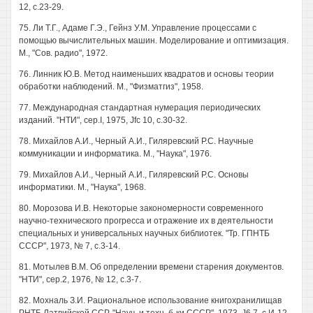
12, с.23-29.
75. Ли Т.Г., Адаме Г.Э., Гейнз У.М. Управление процессами с
помощью вычислительных машин. Моделирование и оптимизация.
М., "Сов. радио", 1972.
76. Линник Ю.В. Метод наименьших квадратов и основы теории
обработки наблюдений. М., "Физматгиз", 1958.
77. Международная стандартная нумерация периодических
изданий. "НТИ", cep.I, 1975, Jfc 10, с.30-32.
78. Михайлов А.И., Черный А.И., Гиляревский P.C. Научные
коммуникации и информатика. М., "Наука", 1976.
79. Михайлов А.И., Черный А.И., Гиляревский P.C. Основы
информатики. М., "Наука", 1968.
80. Морозова И.В. Некоторые закономерности современного
научно-технического прогресса и отражение их в деятельности
специальных и универсальных научных библиотек. "Тр. ГПНТБ
СССР", 1973, № 7, с.3-14.
81. Мотылев В.М. Об определении времени старения документов.
"НТИ", сер.2, 1976, № 12, с.3-7.
82. Мохналь З.И. Рациональное использование книгохранилищав