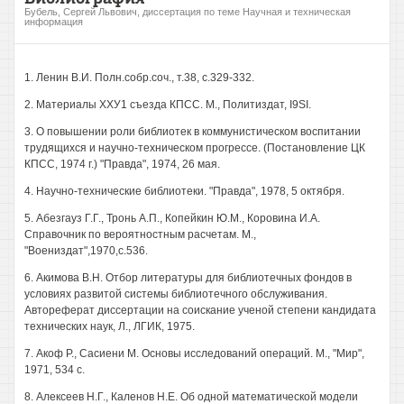
Бубель, Сергей Львович, диссертация по теме Научная и техническая
информация
1. Ленин В.И. Полн.собр.соч., т.38, с.329-332.
2. Материалы ХХУ1 съезда КПСС. М., Политиздат, I9SI.
3. О повышении роли библиотек в коммунистическом воспитании
трудящихся и научно-техническом прогрессе. (Постановление ЦК
КПСС, 1974 г.) "Правда", 1974, 26 мая.
4. Научно-технические библиотеки. "Правда", 1978, 5 октября.
5. Абезгауз Г.Г., Тронь А.П., Копейкин Ю.М., Коровина И.А.
Справочник по вероятностным расчетам. М.,
"Воениздат",1970,с.536.
6. Акимова В.Н. Отбор литературы для библиотечных фондов в
условиях развитой системы библиотечного обслуживания.
Автореферат диссертации на соискание ученой степени кандидата
технических наук, Л., ЛГИК, 1975.
7. Акоф Р., Сасиени М. Основы исследований операций. М., "Мир",
1971, 534 с.
8. Алексеев Н.Г., Каленов Н.Е. Об одной математической модели