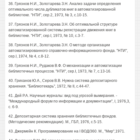
36. Грязнов Н.И., Золотарева З.Н. Анализ задачи определения
оптимального числа дубликатов книг в автоматизированной
библиотеке. "НТИ", сер.2, 1973, № 3, с.10-15.
37. Грязнов Н.И., Золотарева З.Н. Об оптимальной структуре
автоматизированной системы регистрации движения книг в
библиотеке. "НТИ", cep.I, 1973, № 10, с.3-7.
38. Грязнов Н.И., Золотарева З.Н. О методе организации
автоматизированного справочно-информационного фонда. "НТИ",
cep.I, 1974, № 4, с.8-12.
39. Грязнов Н.И., Рудаков В.Ф. О механизации и автоматизации
библиотечных процессов. "НТИ", cep.I, 1973, № 7, с.13-16.
40. Гриханов Ю.А., Серов В.В. Нужна система депозитарного
хранения. "Библиотекарь", 1972, № II, с.44-47.
41. Дей P.A. Научные журналы: вид под угрозой вымирания. -
"Международный форум по информации и документации", I, 1976,3,
с. 6-9.
42. Депозитарная система хранения библиотечных фондов.
(Методические рекомендации). М., ГБЛ, 1976, с.5-15.
43. Джермейн К. Программирование на I ВОД/360. М., "Мир",1971.