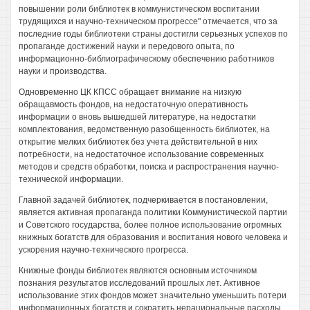
повышении роли библиотек в коммунистическом воспитании
трудящихся и научно-техническом прогрессе" отмечается, что за
последние годы библиотеки страны достигли серьезных успехов по
пропаганде достижений науки и передового опыта, по
информационно-библиографическому обеспечению работников
науки и производства.
Одновременно ЦК КПСС обращает внимание на низкую
обращавмость фондов, на недостаточную оперативность
информации о вновь вышедшей литературе, на недостатки
комплектования, ведомственную разобщенность библиотек, на
открытие мелких библиотек без учета действительной в них
потребности, на недостаточное использование современных
методов и средств обработки, поиска и распространения научно-
технической информации.
Главной задачей библиотек, подчеркивается в постановлении,
является активная пропаганда политики Коммунистической партии
и Советского государства, более полное использование огромных
книжных богатств для образования и воспитания нового человека и
ускорения научно-технического прогресса.
Книжные фонды библиотек являются основным источником
познания результатов исследований прошлых лет. Активное
использование этих фондов может значительно уменьшить потери
информационных богатств и сократить нерациональные расходы