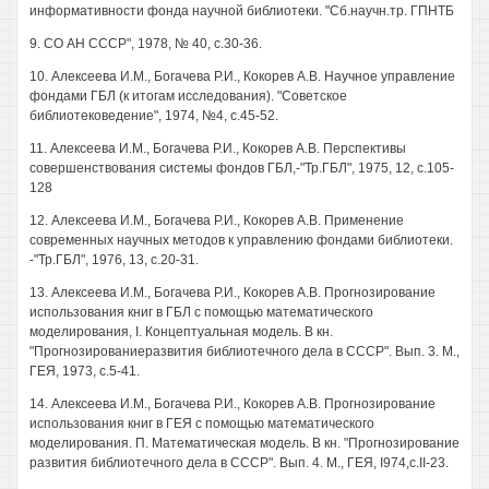
информативности фонда научной библиотеки. "Сб.научн.тр. ГПНТБ
9. СО АН СССР", 1978, № 40, с.30-36.
10. Алексеева И.М., Богачева Р.И., Кокорев A.B. Научное управление
фондами ГБЛ (к итогам исследования). "Советское
библиотековедение", 1974, №4, с.45-52.
11. Алексеева И.М., Богачева Р.И., Кокорев A.B. Перспективы
совершенствования системы фондов ГБЛ,-"Тр.ГБЛ", 1975, 12, с.105-
128
12. Алексеева И.М., Богачева Р.И., Кокорев A.B. Применение
современных научных методов к управлению фондами библиотеки.
-"Тр.ГБЛ", 1976, 13, с.20-31.
13. Алексеева И.М., Богачева Р.И., Кокорев A.B. Прогнозирование
использования книг в ГБЛ с помощью математического
моделирования, I. Концептуальная модель. В кн.
"Прогнозированиеразвития библиотечного дела в СССР". Вып. 3. М.,
ГЕЯ, 1973, с.5-41.
14. Алексеева И.М., Богачева Р.И., Кокорев A.B. Прогнозирование
использования книг в ГЕЯ с помощью математического
моделирования. П. Математическая модель. В кн. "Прогнозирование
развития библиотечного дела в СССР". Вып. 4. М., ГЕЯ, I974,c.II-23.