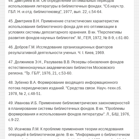
44. Дмитриев В.М. Об определении оптимальных периодов
использования литературы в библиотечных фондах. "Сб.науч.тр.
ГБЛ. Н.-и.отд. библиотековед", 1977, вып. 22, с.54-64.
45. Дмитриев В.Н. Применение статистических характеристик
использования библиотечного фонда для его оптимизации в
условиях системы депозитарного хранения. В кн. "Перспективы
развития фондов научных библиотек". М., ГЕЯ, 1972, № 8-9, с.61-80.
46. Добров Г.М. Исследование организационных факторов
результативной деятельности ученых. Ч. I. Киев, 1969.
47. Должников Э.Н., Разуваева В.В. Резервы обновления фондов
естественнонаучных академических библиотек Московского
региона. "Тр. ГБЛ", 1976, 21, с.53-60.
48. Зубенко В.А. Формирование входящего информационного
потока периодических изданий. "Средства связи. Науч.-техн.сб.
1978, № 2, с.48-51.
49. Иванова И.Б. Применение библиометрических закономерностей
в планировании системы библиотечных фондов. В кн. "Проблемы
формирования и использования фондов литературы". Л., Б/Ш, 1976,
с.9-22.
50. Исачкова Л.М. К проблеме применения теории исследования
операций в библиотечном деле. В кн. "Информация о библиотечном