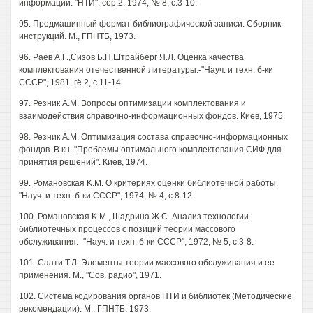
информации. "НТИ", сер.2, 1974, № 8, с.3-10.
95. Предмашинный формат библиографической записи. Сборник
инструкций. М., ГПНТБ, 1973.
96. Раев А.Г.,Сизов Б.Н.Штрайберг Я.Л. Оценка качества
комплектования отечественной литературы.-"Науч. и техн. б-ки
СССР", 1981, гё 2, с.11-14.
97. Резник A.M. Вопросы оптимизации комплектования и
взаимодействия справочно-информационных фондов. Киев, 1975.
98. Резник A.M. Оптимизация состава справочно-информационных
фондов. В кн. "Проблемы оптимального комплектования СИФ для
принятия решений". Киев, 1974.
99. Романовская K.M. О критериях оценки библиотечной работы.
"Науч. и техн. б-ки СССР", 1974, № 4, с.8-12.
100. Романовская K.M., Шадрина Ж.С. Анализ технологии
библиотечных процессов с позиций теории массового
обслуживания. -"Науч. и техн. б-ки СССР", 1972, № 5, с.3-8.
101. Саати Т.Л. Элементы теории массового обслуживания и ее
применения. М., "Сов. радио", 1971.
102. Система кодирования органов НТИ и библиотек (Методические
рекомендации). М., ГПНТБ, 1973.