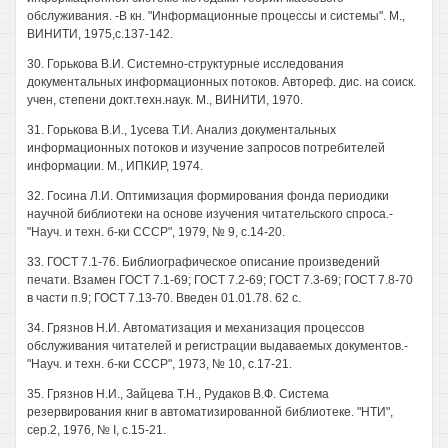
обслуживания. -В кн. "Информационные процессы и системы". М.,
ВИНИТИ, 1975,с.137-142.
30. Горькова В.И. Системно-структурные исследования
документальных информационных потоков. Автореф. дис. на соиск.
учен, степени докт.техн.наук. М., ВИНИТИ, 1970.
31. Горькова В.И., 1усева Т.И. Анализ документальных
информационных потоков и изучение запросов потребителей
информации. М., ИПКИР, 1974.
32. Госина Л.И. Оптимизация формирования фонда периодики
научной библиотеки на основе изучения читательского спроса.-
"Науч. и техн. б-ки СССР", 1979, № 9, с.14-20.
33. ГОСТ 7.1-76. Библиографическое описание произведений
печати. Взамен ГОСТ 7.1-69; ГОСТ 7.2-69; ГОСТ 7.3-69; ГОСТ 7.8-70
в части п.9; ГОСТ 7.13-70. Введен 01.01.78. 62 с.
34. Грязнов Н.И. Автоматизация и механизация процессов
обслуживания читателей и регистрации выдаваемых документов.-
"Науч. и техн. б-ки СССР", 1973, № 10, с.17-21.
35. Грязнов Н.И., Зайцева Т.Н., Рудаков В.Ф. Система
резервирования книг в автоматизированной библиотеке. "НТИ",
сер.2, 1976, № I, с.15-21.