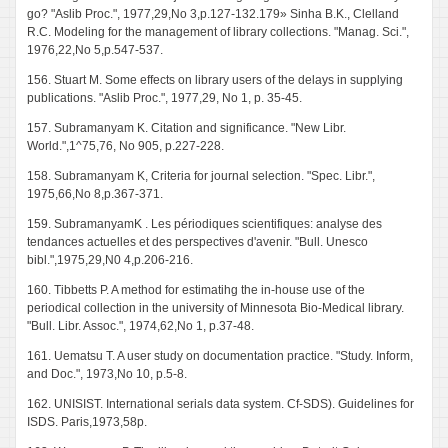
go? "Aslib Proc.", 1977,29,No 3,p.127-132.179» Sinha B.K., Clelland
R.C. Modeling for the management of library collections. "Manag. Sci.",
1976,22,No 5,p.547-537.
156. Stuart M. Some effects on library users of the delays in supplying
publications. "Aslib Proc.", 1977,29, No 1, p. 35-45.
157. Subramanyam K. Citation and significance. "New Libr.
World.",1^75,76, No 905, p.227-228.
158. Subramanyam K, Criteria for journal selection. "Spec. Libr.",
1975,66,No 8,p.367-371.
159. SubramanyamK . Les périodiques scientifiques: analyse des
tendances actuelles et des perspectives d'avenir. "Bull. Unesco
bibl.",1975,29,N0 4,p.206-216.
160. Tibbetts P. A method for estimatihg the in-house use of the
periodical collection in the university of Minnesota Bio-Medical library.
"Bull. Libr. Assoc.", 1974,62,No 1, p.37-48.
161. Uematsu T. A user study on documentation practice. "Study. Inform,
and Doc.", 1973,No 10, p.5-8.
162. UNISIST. International serials data system. Cf-SDS). Guidelines for
ISDS. Paris,1973,58p.