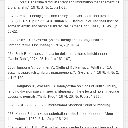
131. Burkett J. The time factor in library and information management. "J.
Librarianship", 1978, 8, No 1, p.21-32.
132. Burr R.L. Library goals and library behavior. "Coll. and Res. Libr.",
1975, 36, No 1, p.27-32.14.3. Burton R.E., Kebler R.W. The "half-line" of
some scientific and technical literatures. "Amer. Doc.", 1960, 11, No 1, p.
18-22.
133. Foskett D.J. General systems theory and the organisation of
libraries. "Stud. Libr. Manag.", 1974, 2, p.10-24.
134. Funk R. Kostenschemata fur dokumentation s ,inrichtungen. -
"Nachr. Dok.", 1974, 25, No 4, s.161-167,
135. Hamburg M., Bommer M., Clelland R., Ramist L., Whitfield R. A
systems approach to library management. "J. Syst. Eng. ", 1976, 4, No 2,
p.117-129.
136. Hougbton B., Prosser C. A sarvey of the opinions of British Library,
lending division users in special libraries on the effects of nonimmediate
access to journals. "Aslib. Prog.", 1974, 26, No 9, p.354-366,
137. ISO/DIS 3297-1973. International Standard Serial Numbering.
138. Kilgour F. Library computeriration in the United Kingdom. -"Jour.
Libr. Autom.", 1969, 2, No 3» p.116-124.
139. Kraft D.H., Hill T.W. A mathematical center location problem and its