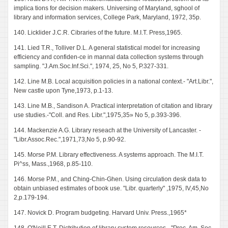
implica tions for decision makers. Universing of Maryland, sghool of
library and information services, College Park, Maryland, 1972, 35p.
140. Licklider J.C.R. Cibraries of the future. M.I.T. Press,1965.
141. Lied T.R., Tolliver D.L. A general statistical model for increasing
efficiency and confiden-ce in mannal data collection systems through
sampling. "J.Am.Soc.Inf.Sci.", 1974, 25, No 5, P.327-331.
142. Line M.B. Local acquisition policies in a national context.- "Art.Libr.",
New castle upon Tyne,1973, p.1-13.
143. Line M.B., Sandison A. Practical interpretation of citation and library
use studies.-"Coll. and Res. Libr.",1975,35» No 5, p.393-396.
144. Mackenzie A.G. Library reseach at the University of Lancaster. -
"Libr.Assoc.Rec.",1971,73,No 5, p.90-92.
145. Morse P.M. Library effectiveness. A systems approach. The M.I.T.
Pi^ss, Mass.,1968, p.85-110.
146. Morse P.M., and Ching-Chin-Ghen. Using circulation desk data to
obtain unbiased estimates of book use. "Libr. quarterly" ,1975, IV,45,No
2,p.179-194.
147. Novick D. Program budgeting. Harvard Univ. Press.,1965*