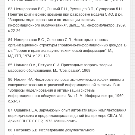
РНТБ Латвийской ССР. "Науч. и техн. б-ки СССР", 1973, J6 7, с.И-12.
83. Немировская B.C., Оныкий Б.Н., Румянцев В.П., Сумароков Л.Н.
Понятие критического времени при разработке модели СИО. В кн.
"Вопросы моделирования и оптимизации системы
информационного обслуживания". Вып.1. М., Информэлектро, 1969,
с.22-26.
84. Немировская B.C., Солопова С.Л., Некоторые вопросы
организационной структуры справочно-информационных фондов. В
кн. "Теория и практика научно-технической информации". М.,
МДНТП, 1974, с.121-128.
85. Новиков O.A., Петухов С.И. Прикладные вопросы теории
массового обслуживания. М., "Сов. радио", 1969.
86. Носкин P.A. Некоторые вопросы экономической эффективности
совершенствования отраслевой информационной системы. В кн.
"Вопросы моделирования и оптимизации системы
информационного обслуживания. Вып.1. М., Информэлектро, 1969,
с.53-57.
87. Ошанина Е.А. Зарубежный опыт автоматизации комплектования
периодических и продолжающихся изданий (на примере США). М.,
Архив ГПНТБ СССР, 1973. Машинопись.
88. Петренко Б.В. Исследование документального