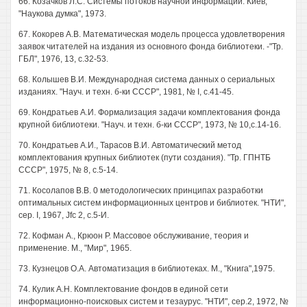
66. Козачков Л.С. Системы потоков научной информации. Киев,
"Наукова думка", 1973.
67. Кокорев A.B. Математическая модель процесса удовлетворения
заявок читателей на издания из основного фонда библиотеки. -"Тр.
ГБЛ", 1976, 13, с.32-53.
68. Колышев В.И. Международная система данных о сериальных
изданиях. "Науч. и техн. б-ки СССР", 1981, № I, с.41-45.
69. Кондратьев А.И. Формализация задачи комплектования фонда
крупной библиотеки. "Науч. и техн. б-ки СССР", 1973, № 10,с.14-16.
70. Кондратьев А.И., Тарасов В.И. Автоматический метод
комплектования крупных библиотек (пути создания). "Тр. ГПНТБ
СССР", 1975, № 8, с.5-14.
71. Косолапов В.В. 0 методологических принципах разработки
оптимальных систем информационных центров и библиотек. "НТИ",
сер. I, 1967, Jfc 2, с.5-И.
72. Кофман А., Крюон Р. Массовое обслуживание, теория и
применение. М., "Мир", 1965.
73. Кузнецов O.A. Автоматизация в библиотеках. М., "Книга",1975.
74. Кулик А.Н. Комплектование фондов в единой сети
информационно-поисковых систем и тезаурус. "НТИ", сер.2, 1972, №