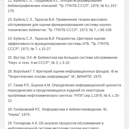
22. Бубель С.Л., Прудников A.C. Алгоритм формирования
библиографических описаний. "Тр. ГПНТБ СССР", 1976, № 9,с.167-
178.
23. Бубель С.Л., Тарасов В.И. Применение теории массового
обслуживания для оценки функционирования системы научно-
технических библиотек. "Тр. ГПНТБ СССР", 1973, № 7, с.99-108.
24. Бубель С.Л., Тарасов В.И. Разработка 1фитерия оценки
эффективности функционирования системы НТБ. "Тр. ГПНТБ
СССР", 1973, № 7, с.15-27.
25. Ваттер Э.К.-Ф. Библиотека как большая система обслуживания.
"Науч. и техн. б-ки СССР", № 3, с.3-10.
26. Воробьев Г.Т. Критерий оценки информационных фондов. -В кн.
"Теоретические основы информации". М., ВИНИТИ, 1970.
27. Гаева Р.Л., Баунов A.M. Определение информационной ценности
периодических и продолжающихся изданий по некоторым
проблемам нефтехимического синтеза.-"НТИ",сер.1,1978, № 8, с.20-
22.
28. Гиляровский P.C. Информатика и библиотековедение. М.,
"Наука", 1974.
29. Гончарова A.A. Об анализе процессов обслуживания в
информационной системе методами теории массового