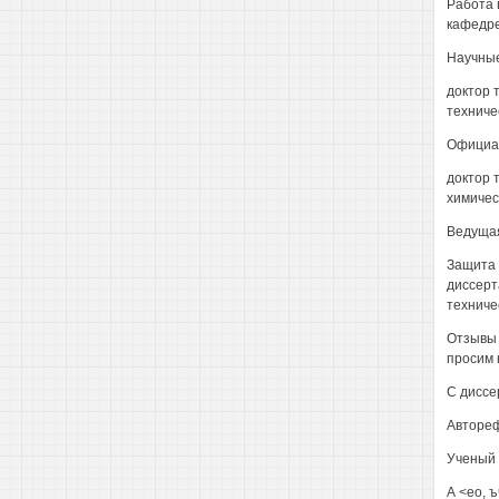
Работа 
кафедре
Научные
доктор 
техниче
Официал
доктор 
химичес
Ведущая
Защита д
диссерт
техничес
Отзывы 
просим н
С диссе
Автореф
Ученый с
А <ео, ъ