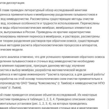
атов диссертации.
й главе приведен литературный обзор исследований кинетики
реноса применительно к мембранному разделению гальваностоков и
 вод химводоочистки. Рассмотрены существующие методы очистки
 вод, основные особенности и трудности использования. Перечислены
е виды обратноосмотических мембран, мембранных элементов и
ок, выпускаемых в России. Приведены их краткие характеристики.
изированы явления переноса в мембранах, и растворах, рассмотрены
е теории разделения растворов при обратном осмосе, существующие
ные методики расчета обратноосмотических процессов и аппаратов,
ические модели.
ьтате анализа отмечено, что для успешного применения обратного осмоса
делении гальваностоков и сточных вод химводоочистки необходимо
е влияния параметров;, присущих данному методу; изучение
ристик и выбор мембран; разработка математической модели
рёноса и методики инженерного ^'расчета процесса; а для данной работы'
азработка на этой основр технологических схем очистки применительно к
опроизводству ОАО "Завод "Комсомолец" (г. Тамбов) и химводоочистки НПО
ра" (г: Львов).
ой главе приводится описание объектов исследований. Их некоторые
ристики приведены в таблицах 1, 2, 3, 4. Приведено описание серии
ентальных установок (рис. 1, 2, 3, 4), на которых проводились
вания обратноосмотического разделения сточных вод и кинетических