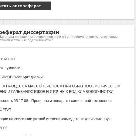
итать автореферат
реферат диссертации
"Кинетика процесса массопереноса при обратнообсмотическом разделении
стоков и сточных вод химочистки"
 о ма гзсз
ах рукописи
ИМОВ Олег Аркадьевич
ИКА ПРОЦЕССА МАССОПЕРЕНОСА ПРИ ОБРАТНООСМОТИЧЕСКОМ
ЕНИИ ГАЛЬВАНОСТОКОВ И СТОЧНЫХ ВОД ХИМВОДООЧИСТКИ
ьность 05.17.08 - Процессы и аппараты химической технологии
ФЕРАТ
ации на соискание ученой степени кандидата технических наук
2000