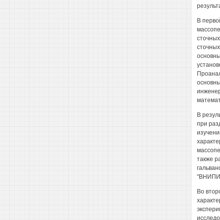
результ
В перво
массопе
сточных
сточных
основны
установ
Проанал
основны
инженер
математ
В резул
при раз
изучени
характе
массопе
также р
гальван
"ВНИПИсе
Во втор
характе
эксперим
исследо