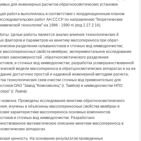
имых для инженерных расчетов обратноосмотических установок.
ая работа выполнялась в соответствии с координационным планом
исследовательских работ АН СССР по направлению 'Теоретические
имической технологии" на 1986 - 1990 п\ (код 2.27 2.16).
боты. Целью работы является анализ влияния технологических й
х факторов и параметров на кинетику массопереноса при обрат-
ическом разделении гальваностоков и сточных вод химводоочистки;
е массопереносных свойств мембран; экспериментальное исследование
еских закономерностей , обратноосмотического разделения
остоков, и сточных вод химводоочистки; разработка усовершенствованной
ической модели массопереноса в обратцоосмотических аппаратах и на ее
здание достаточно простой и надежной инженерной методики расчета;
тка технологических схем очистки сточных вод применительно для
остоков ОАО "Завод "Комсомолец" (г. Тамбов) и химводоочистки НПО
ра" (г. Львов).
 новизна. Проведены исследования кинетики обратноосмотического
ния, изучены и объяснены массопереносные свойства мембран и
еские характеристики массопереноса основных компонентов
остоков и сточных вод химводоочистки. Разработано
енствованное математическое описание кинетики массопереноса в
осмотических аппаратах.
еская ценность. На основании результатов проведенных