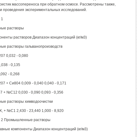
ристик массопереноса при обратном осмосе. Рассмотрены также,
и проведения экспериментальных исследований.
 1
ные растворы
ненты растворов Диапазон концентраций (кг/м3)
ые растворы гальванопроизводств
207 0,032 - 0,080
,038 - 0,135
092 - 0,268
207 + Си804 0,009 - 0,040 0,040 - 0,171
7 + №С12 0,030 - 0,090 0,093 - 0,356
ые растворы химводоочистки
, + №С1 2,430 - 23,440 1,000 - 8,920
а 2 Промышленные растворы
вные компоненты Диапазон концентраций (кг/м3)