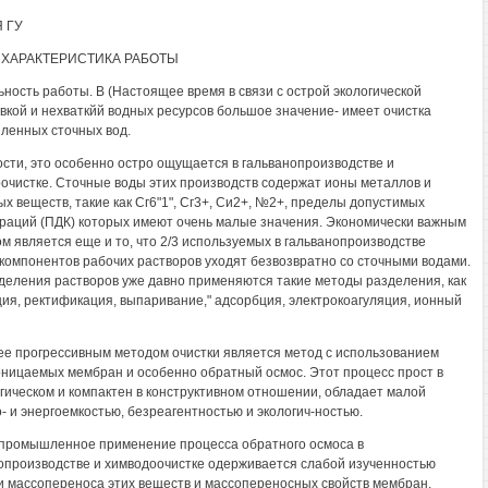
Я ГУ
ХАРАКТЕРИСТИКА РАБОТЫ
льность работы. В (Настоящее время в связи с острой экологической
вкой и нехваткйй водных ресурсов большое значение- имеет очистка
енных сточных вод.
ости, это особенно остро ощущается в гальванопроизводстве и
очистке. Сточные воды этих производств содержат ионы металлов и
ых веществ, такие как Сг6"1", Сг3+, Си2+, №2+, пределы допустимых
раций (ПДК) которых имеют очень малые значения. Экономически важным
м является еще и то, что 2/3 используемых в гальванопроизводстве
компонентов рабочих растворов уходят безвозвратно со сточными водами.
деления растворов уже давно применяются такие методы разделения, как
ция, ректификация, выпаривание," адсорбция, электрокоагуляция, ионный
е прогрессивным методом очистки является метод с использованием
ницаемых мембран и особенно обратный осмос. Этот процесс прост в
гическом и компактен в конструктивном отношении, обладает малой
- и энергоемкостью, безреагентностью и экологич-ностью.
промышленное применение процесса обратного осмоса в
опроизводстве и химводоочистке одерживается слабой изученностью
и массопереноса этих веществ и массопереносных свойств мембран,