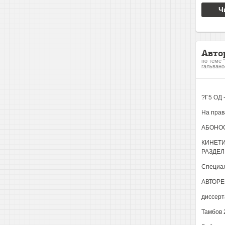
Ч
Авто
по теме 
гальвано
?Г5 ОД -
На прав
АБОНОС
КИНЕТ
РАЗДЕЛ
Специал
АВТОРЕ
диссерт
Тамбов 