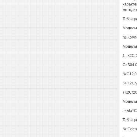
характе
методик
Таблица
Модель
№ Компо
Модельн
1 , К2Сг
СиБ04 0
№С12 0,
; 4 К2Сг
) К2Сг20
Модельн
;> Ыа^СХ
Таблиц
№ Соста