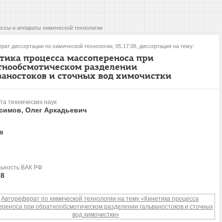
ссы и аппараты химической технологии
рат диссертации по химической технологии, 05.17.08, диссертация на тему:
тика процесса массопереноса при
тнообсмотическом разделении
ваностоков и сточных вод химочистки
та технических наук
симов, Олег Аркадьевич
в
ьность ВАК РФ
08