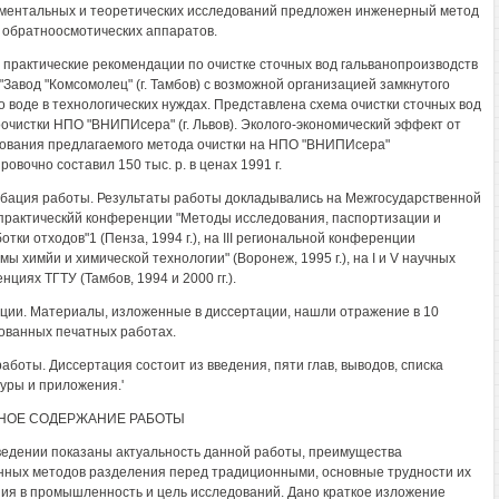
ментальных и теоретических исследований предложен инженерный метод
 обратноосмотических аппаратов.
практические рекомендации по очистке сточных вод гальванопроизводств
"Завод "Комсомолец" (г. Тамбов) с возможной организацией замкнутого
о воде в технологических нуждах. Представлена схема очистки сточных вод
очистки НПО "ВНИПИсера" (г. Львов). Эколого-экономический эффект от
ования предлагаемого метода очистки на НПО "ВНИПИсера"
овочно составил 150 тыс. р. в ценах 1991 г.
робация работы. Результаты работы докладывались на Межгосударственной
практическйй конференции "Методы исследования, паспортизации и
тки отходов"1 (Пенза, 1994 г.), на III региональной конференции
ы химйи и химической технологии" (Воронеж, 1995 г.), на I и V научных
циях ТГТУ (Тамбов, 1994 и 2000 гг.).
ции. Материалы, изложенные в диссертации, нашли отражение в 10
ованных печатных работах.
аботы. Диссертация состоит из введения, пяти глав, выводов, списка
уры и приложения.'
НОЕ СОДЕРЖАНИЕ РАБОТЫ
введении показаны актуальность данной работы, преимущества
ных методов разделения перед традиционными, основные трудности их
ия в промышленность и цель исследований. Дано краткое изложение