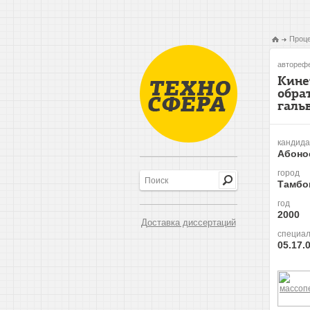
Проце
авторефе
Кине
обра
галь
кандида
Абоно
город
Тамбо
год
2000
Доставка диссертаций
специал
05.17.