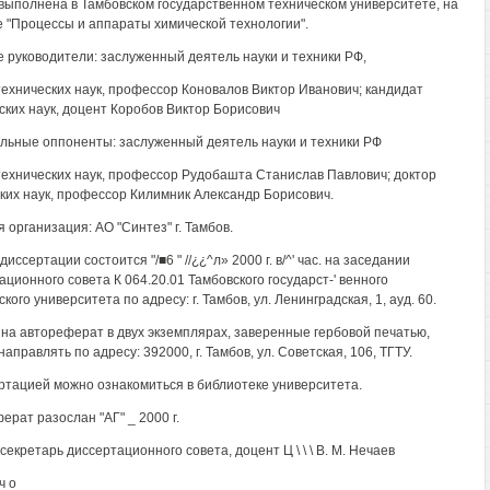
выполнена в Тамбовском государственном техническом университете, на
 "Процессы и аппараты химической технологии".
 руководители: заслуженный деятель науки и техники РФ,
технических наук, профессор Коновалов Виктор Иванович; кандидат
ских наук, доцент Коробов Виктор Борисович
ьные оппоненты: заслуженный деятель науки и техники РФ
технических наук, профессор Рудобашта Станислав Павлович; доктор
ких наук, профессор Килимник Александр Борисович.
 организация: АО "Синтез" г. Тамбов.
иссертации состоится "/■6 " //¿¿^л» 2000 г. в/^' час. на заседании
ационного совета К 064.20.01 Тамбовского государст-' венного
кого университета по адресу: г. Тамбов, ул. Ленинградская, 1, ауд. 60.
на автореферат в двух экземплярах, заверенные гербовой печатью,
аправлять по адресу: 392000, г. Тамбов, ул. Советская, 106, ТГТУ.
ртацией можно ознакомиться в библиотеке университета.
ерат разослан "АГ" _ 2000 г.
екретарь диссертационного совета, доцент Ц \ \ \ В. М. Нечаев
ч о