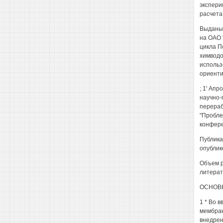
экспери
расчета
Выданы 
на ОАО 
цикла П
химводо
использ
ориентир
; 1' Ап
научно-
перерабо
"Проблем
конферен
Публика
опублик
Объем р
литерат
ОСНОВ
1 * Во 
мембран
внедрен