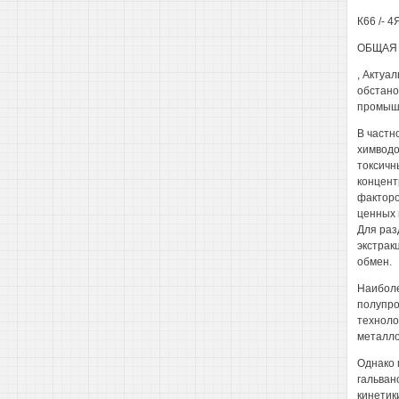
К66 /- 4
ОБЩАЯ 
, Актуа
обстано
промышл
В частн
химводо
токсичн
концент
факторо
ценных 
Для раз
экстрак
обмен.
Наиболе
полупро
техноло
металло
Однако 
гальван
кинетик