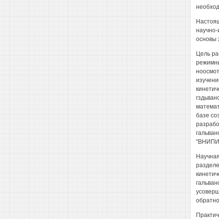
необход
Настоящ
научно-
основы х
Цель ра
режимны
ноосмот
изучени
кинетич
гздьван
математ
базе со
разрабо
гальван
"ВНИПИсе
Научная
разделе
кинетич
гальван
усоверш
обратно
Практич