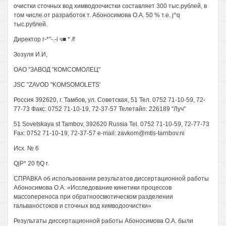
очистки сточных вод химводоочистки составляет 300 тыс.рублей, в
том числе.от разработок т. Абоносимова O.A. 50 % т.е. j^q
тыс.рублей.
Директор г-*"-.-i ч■ * /f
Зозуля И.И,
ОАО "ЗАВОД "КОМСОМОЛЕЦ"
JSC "ZAVOD "KOMSOMOLETS'
Россия 392620, г. Тамбов, ул. Советская, 51 Тел. 0752 71-10-59, 72-
77-73 Факс: 0752 71-10-19, 72-37-57 Телетайп: 226189 "Луч"
51 Sovetskaya st Tambov, 392620 Russia Tel. 0752 71-10-59, 72-77-73
Fax: 0752 71-10-19, 72-37-57 e-mail: zavkom@mtls-tarnbov.ni
Исх. № 6
QjP* 20 f)Q r.
СПРАВКА об использовании результатов диссертационной работы
Абоносимова O.A. «Исследование кинетики процессов
массопереноса при обратноосмотическом разделении
гальваностоков и сточных вод химводоочистки»
Результаты диссертационной работы Абоносимова O.A. были