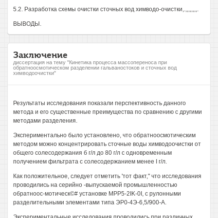
5.2. Разработка схемы очистки сточных вод химводо-очистки,.,,,,,,,,.
ВЫВОДЫ.
Заключение
диссертация на тему "Кинетика процесса массопереноса при
обратноосмотическом разделении гальваностоков и сточных вод
химводоочистки"
Результаты исследования показали перспективность данного
метода и его существенные преимущества по сравнению с другими
методами разделения.
Экспериментально было установлено, что обратноосмотическим
методом можно концентрировать сточные воды химводоочистки от
общего солесодержания б г/л до 80 г/л с одновременным
получением фильтрата с солесодержанием менее I г/л.
Как положительное, следует отметить 'тот факт," что исследования
проводились на серийно -выпускаемой промышленностью
обратноос-мотическ©# установке MPP5-2IK-0I, с рулонными
разделительными элементами типа ЭР0-4Э-6,5/900-А.
Экспериментальные исследования проводились при различных