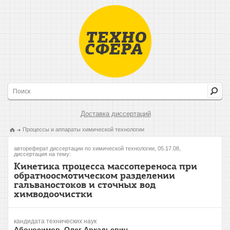
Доставка диссертаций
Процессы и аппараты химической технологии
автореферат диссертации по химической технологии, 05.17.08,
диссертация на тему:
Кинетика процесса массопереноса при
обратноосмотическом разделении
гальваностоков и сточных вод
химводоочистки
кандидата технических наук
Абоносимов, Олег Аркадьевич