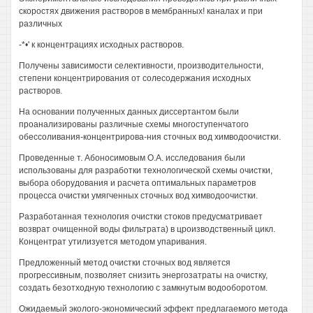
скоростях движения растворов в мембранных! каналах и при
различных
-*•' к концентрациях исходных растворов.
Получены зависимости селективности, производительности,
степени концентрирования от солесодержания исходных
растворов.
На основании полученных данных диссертантом были
проанализированы различные схемы многоступенчатого
обессоливания-концентрирова-ния сточных вод химводоочистки.
Проведенные т. Абоносимовым O.A. исследования были
использованы для разработки технологической схемы очистки,
выбора оборудования и расчета оптимальных параметров
процесса очистки умягченных сточных вод химводоочистки.
Разработанная технология очистки стоков предусматривает
возврат очищенной воды фильтрата) в цроизводственный цикл.
Концентрат утилизуется методом упаривания.
Предложенный метод очистки сточных вод является
прогрессивным, позволяет снизить энергозатраты на очистку,
создать безотходную технологию с замкнутым водооборотом.
Ожидаемый эколого-экономический эффект предлагаемого метода