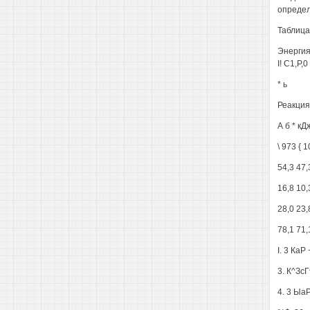
определ
Таблица 
Энергия
I! С1,Р,0
* ь
Реакция
А б * кД
\ 973 { 
54,3 47,
16,8 10,
28,0 23,
78,1 71,
I. 3 КаР
3. К^ЗсГ
4. 3 Ыа