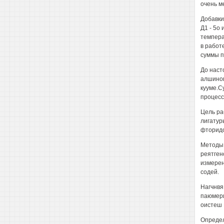
очень ме
Добавки
Д1 - 5о
темпера
в работ
суммы п
До наст
алшиног
кууме.С
процесс
Цель ра
лигатур
фторидо
Методы 
реятген
измерен
содей.
Нагчнвя
паюмери
оистеш 
Определ