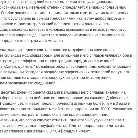
дство сплавов и изделий из них с высокими эксплуатационными
ристиками в значительной степени определяется видом используемых
. Особое значение это-имеет применительно к металлургия алшяниевых
, что обусловлено высокими требованиями к качеству деформируемых:
 в связи с . ростом требований по надежности и долговечности
кций, способных работать в условиях повышенных и низких температур,
тепловых ударов и др. Качество ж поведение изделий из алюминиевых
 определяются структурой металла.
измельчения зерна в слитке решается модафицировашеи сплава.
е сильндаи модификаторами для алюминия и его сплавов являются бор и
которые дают эффект при концентрациях порядка десятых долей
а. Однако к сильны* модификаторам в последние годы добавился скандий,
ло возможным благодаря разработке эффективных технологий попутного
ния скандия из отходов и щюшродухгов цветной металлургии с
ием различных его соединений.
 десятых долей процента скавдйя к алшиншз него сплавам аналогична
 бора и титана, но действие скандия проявляется сильнее. Добавление
,8$ скандия увеличивает предел прочности алюминия более, чем в 3 раза и
ивает высокую стабильность свойств при нагревании до 300°С. Удушается
еские свойства, растет сопротивление против коррозионного
кивания и, что особо следует отметить, значительно улучшается сва*г.;
сть деформируемых полуфабрикотов. Слитки непрерывного литья из
вых сплавов с добавками 0,3 * 0,4$ скандия имеют