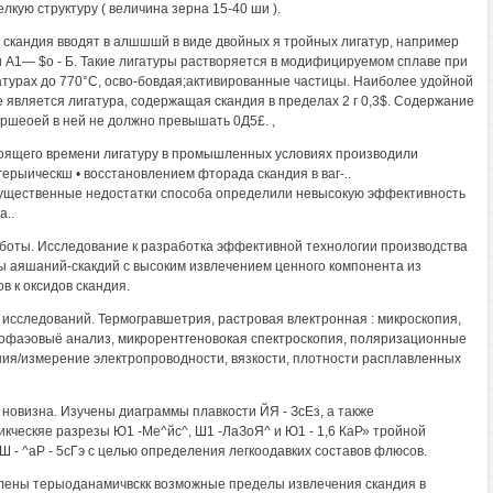
лкую структуру ( величина зерна 15-40 ши ).
 скандия вводят в алшшшй в виде двойных я тройных лигатур, например
 и А1— $о - Б. Такие лигатуры растворяется в модифицируемом сплаве при
турах до 770°С, осво-бовдая;активированные частицы. Наиболее удойной
е является лигатура, содержащая скандия в пределах 2 г 0,3$. Содержание
ршеоей в ней не должно превышать 0Д5£. ,
оящего времени лигатуру в промышленных условиях производили
ерыическш • восстановлением фторада скандия в ваг-..
ущественные недостатки способа определили невысокую эффективность
а..
боты. Исследование к разработка эффективной технологии производства
ы аяшаний-скакдий с высоким извлечением ценного компонента из
в к оксидов скандия.
исследований. Термогравшетрия, растровая влектронная : микроскопия,
офаэовыё анализ, микрорентгеновокая спектроскопия, поляризационные
ия/измерение электропроводности, вязкости, плотности расплавленных
 новизна. Изучены диаграммы плавкости ЙЯ - ЗсЕз, а также
кческяе разрезы Ю1 -Ме^йс^, Ш1 -ЛаЗоЯ^ и Ю1 - 1,6 КаР» тройной
Ш - ^аР - 5сГэ с целью определения легкоодавких составов флюсов.
ены терыоданамичвскк возможные пределы извлечения скандия в