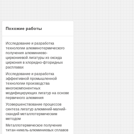
Похожие работы
Исследование и разработка
технологии алюминотермического
получения алюминиево-
циркониевой лигатуры из оксида
циркония в хлоридно-фторидных
расплавах
Исследование и разработка
эффективной промышленной
технологии производства
многокомпонентных
модифицирующих лигатур на основе
первичного алюминия
Усовершенствование процессов
синтеза лигатур алюминий-магний-
скандий металлотермическим
методом
Металлотермическое получение
титан-никель-алюминиевых сплавов