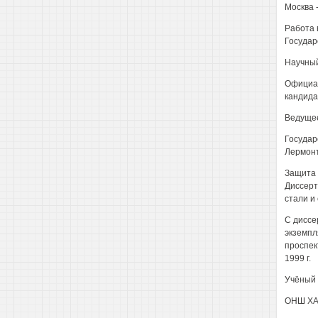
Москва 
Работа 
Государ
Научный
Официал
кандида
Ведущее
Государ
Лермон
Защита с
Диссерт
стали и 
С диссе
экземпл
проспек
1999 г.
Учёный 
ОНШ ХА