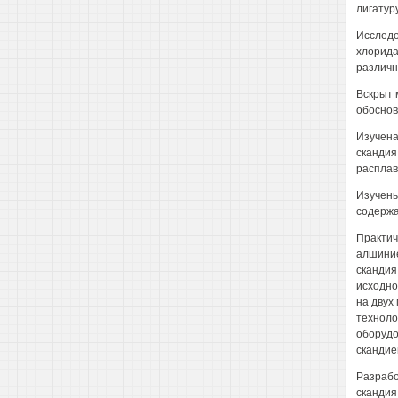
лигатур
Исследо
хлорида
различн
Вскрыт 
обоснов
Изучена
скандия
расплав
Изучены
содержа
Практич
алшиние
скандия
исходно
на двух
техноло
оборудо
скандие
Разрабо
скандия