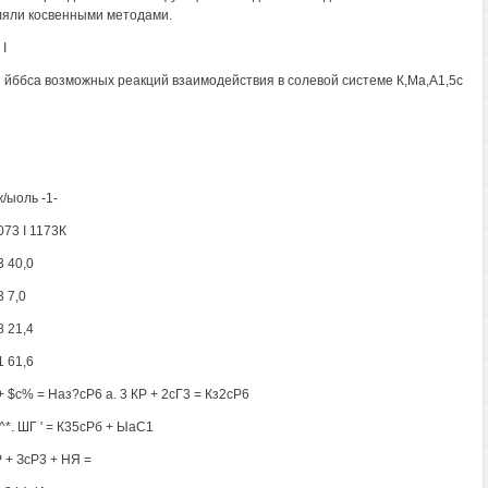
яли косвенными методами.
I
 йббса возможных реакций взаимодействия в солевой системе К,Ма,А1,5с
ж/ыоль -1-
1073 I 1173К
3 40,0
3 7,0
8 21,4
1 61,6
 + $с% = Наз?сР6 а. 3 КР + 2сГ3 = Кз2сР6
^*. ШГ ' = К35сРб + ЫаС1
Р + ЗсР3 + НЯ =