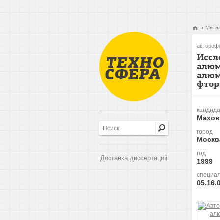
Метал
авторефе
Иссл
алюм
алюм
фтор
кандида
Махов
город
Москв
год
Доставка диссертаций
1999
специал
05.16.