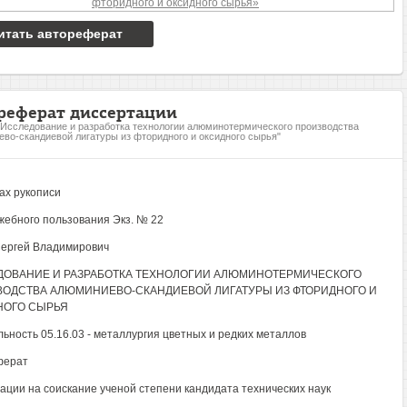
итать автореферат
реферат диссертации
"Исследование и разработка технологии алюминотермического производства
во-скандиевой лигатуры из фторидного и оксидного сырья"
ах рукописи
жебного пользования Экз. № 22
ергей Владимирович
ДОВАНИЕ И РАЗРАБОТКА ТЕХНОЛОГИИ АЛЮМИНОТЕРМИЧЕСКОГО
ОДСТВА АЛЮМИНИЕВО-СКАНДИЕВОЙ ЛИГАТУРЫ ИЗ ФТОРИДНОГО И
НОГО СЫРЬЯ
ьность 05.16.03 - металлургия цветных и редких металлов
ферат
ации на соискание ученой степени кандидата технических наук