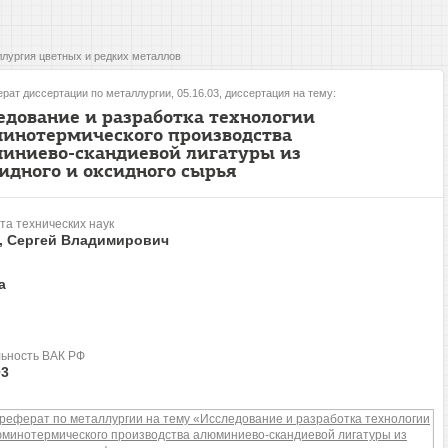
лургия цветных и редких металлов
рат диссертации по металлургии, 05.16.03, диссертация на тему:
едование и разработка технологии
инотермического производства
иниево-скандиевой лигатуры из
идного и оксидного сырья
та технических наук
, Сергей Владимирович
а
ьность ВАК РФ
03