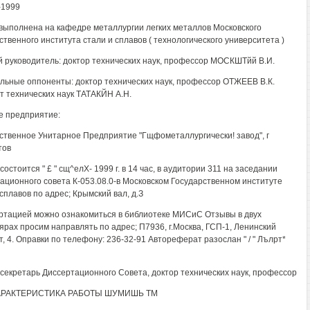
-1999
выполнена на кафедре металлургии легких металлов Московского
ственного института стали и сплавов ( технологического университета )
 руководитель: доктор технических наук, профессор МОСКШТйй В.И.
ьные оппоненты: доктор технических наук, профессор ОТЖЕЕВ В.К.
т технических наук ТАТАКЙН А.Н.
 предприятие:
ственное Унитарное Предприятие "Гщфометаллургически! завод", г
тов
остоится " £ " сщ^елХ- 1999 г. в 14 час, в аудитории 311 на заседании
ационного совета К-053.08.0-в Московском Государственном институте
сплавов по адрес; Крымский вал, д.З
ртацией можно ознакомиться в библиотеке МИСиС Отзывы в двух
ярах просим направлять по адрес; П7936, г.Москва, ГСП-1, Ленинский
т, 4. Оправки по телефону: 236-32-91 Автореферат разослан " / " Лълрт*
секретарь Диссертационного Совета, доктор технических наук, профессор
РАКТЕРИСТИКА РАБОТЫ ШУМИШЬ ТМ