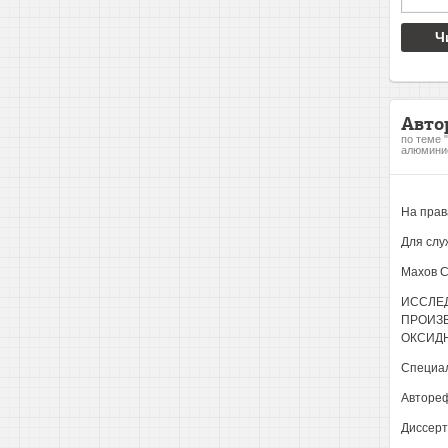
Ч
Авто
по теме 
алюминие
На прав
Для слу
Махов С
ИССЛЕ
ПРОИЗВ
ОКСИД
Специал
Авторе
Диссерт