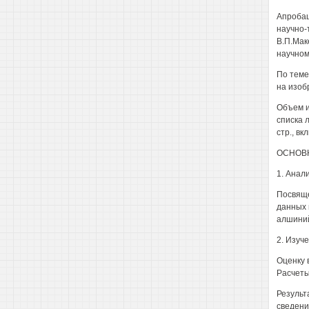
Апробац
научно-
В.П.Мак
научном
По теме
на изоб
Объем и
списка 
стр., вк
ОСНОВ
1. Анал
Посвяще
данных 
алшиний
2. Изуч
Оценку 
Расчеты
Результ
сведени