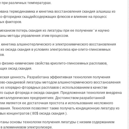
у при различных температурах.
вана термодинамика и кинетика восстановления скандия алшишш из
о-фториднкх скацдийсодержащих флюсов и влияние на процесс
ых факторов.
механизм потерь скандия из лигатуры при ее получении ' и научно
аны методы управления этим процессом.
 кинетика алшинотерлического и электрохимического восстановления
 из оксида скандия в условиях электролиза кри-олито-глиноэемных
ов.
 физико-химические свойства криолито-глиноземных расплавов,
щих оксид скандия.
еская ценность. Разработана эффективная технология получения
во-скандиевой лигатуры методом алшинотермического восстаноаяения
 из хлорвдно-фторвдных расплавов с использованием в качестве
го сырья фторида и оксида скандия. Предложенная технология внедрена
 металлургических предприятиях. Достоинством разработанной
гии является ее достаточная простота и использование несложного
вания. Технология позволяет также получать кондиционную лигатуру из
вых концентратов ( 80$ оксида скандия ).
таны основы технологии получения лигатуры с низким содержанием
 в алюминиевом электролизере.