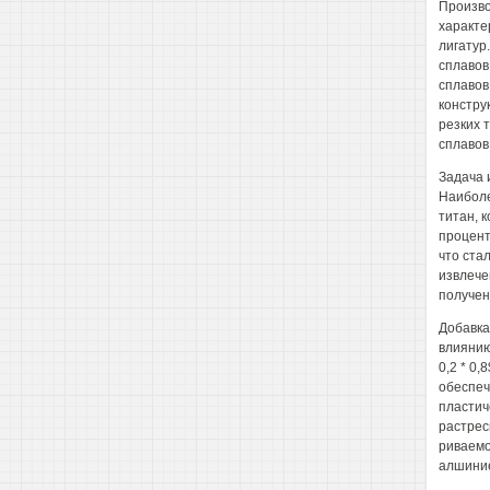
Произво
характе
лигатур
сплавов
сплавов
констру
резких 
сплавов
Задача 
Наиболе
титан, 
процент
что ста
извлече
получен
Добавка
влиянию
0,2 * 0
обеспеч
пластич
растрес
риваемо
алшиние