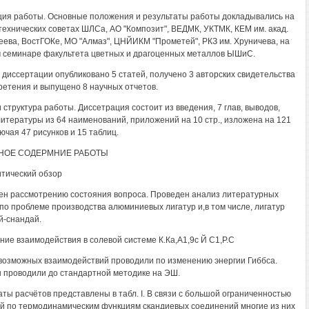
ия работы. Основные положения и результаты работы докладывались на
технических советах ШЛСа, АО "Композит", ВЕДМК, УКТМК, КЕМ им. акад.
еева, ВостГОКе, МО "Алмаз", ЦНЙИКМ "Прометей", РКЗ им. Хруничева, на
 семинаре факультета цветных и драгоценных металлов ЫШиС.
 диссертации опубликовано 5 статей, получено 3 авторских свидетельства
ретения и выпущено 8 научных отчетов.
 структура работы. Диссетрация состоит из введения, 7 глав, выводов,
литературы из 64 наименований, приложений на 10 стр., изложена на 121
лючая 47 рисунков и 15 таблиц.
НОЕ СОДЕРМНИЕ РАБОТЫ
итический обзор
н рассмотрению состояния вопроса. Проведен анализ литературных
по проблеме производства алюминиевых лигатур и,в том числе, лигатур
-снандай.
ение взаимодействия в солевой системе К.Ка,А1,9с Й С1,Р.С
возможных взаимодействий проводили по изменению энергии Гиббса.
 проводили до стандартной методике на ЭШ.
аты расчётов представлены в табл. I. В связи с большой ограниченностью
й по термодинамическим функциям скандиевых соединений многие из них