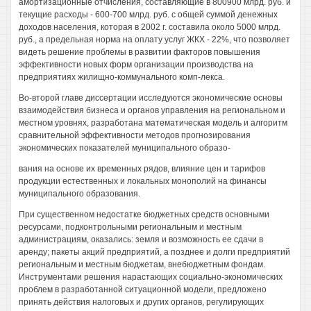
амортизационные отчисления, составляющие в 800900 млрд. руб. и
текущие расходы - 600-700 млрд. руб. с общей суммой денежных
доходов населения, которая в 2002 г. составила около 5000 млрд.
руб., а предельная норма на оплату услуг ЖКХ - 22%, что позволяет
видеть решение проблемы в развитии факторов повышения
эффективности новых форм организации производства на
предприятиях жилищно-коммунального комп-лекса.
Bo-второй главе диссертации исследуются экономические основы
взаимодействия бизнеса и органов управления на региональном и
местном уровнях, разработана математическая модель и алгоритм
сравнительной эффективности методов прогнозирования
экономических показателей муниципального образо-
вания на основе их временных рядов, влияние цен и тарифов
продукции естественных и локальных монополий на финансы
муниципального образования.
При существенном недостатке бюджетных средств основными
ресурсами, подконтрольными региональным и местным
администрациям, оказались: земля и возможность ее сдачи в
аренду; пакеты акций предприятий, а позднее и долги предприятий
региональным и местным бюджетам, внебюджетным фондам.
Инструментами решения нарастающих социально-экономических
проблем в разработанной ситуационной модели, предложено
принять действия налоговых и других органов, регулирующих