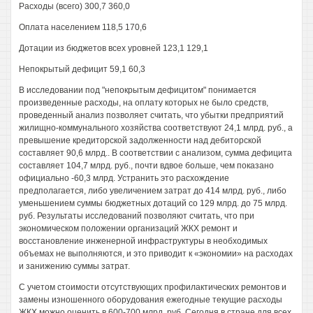
Расходы (всего) 300,7 360,0
Оплата населением 118,5 170,6
Дотации из бюджетов всех уровней 123,1 129,1
Непокрытый дефицит 59,1 60,3
В исследовании под "непокрытым дефицитом" понимается
произведенные расходы, на оплату которых не было средств,
проведенный анализ позволяет считать, что убытки предприятий
жилищно-коммунального хозяйства соответствуют 24,1 млрд. руб., а
превышение кредиторской задолженности над дебиторской
составляет 90,6 млрд.. В соответствии с анализом, сумма дефицита
составляет 104,7 млрд. руб., почти вдвое больше, чем показано
официально -60,3 млрд. Устранить это расхождение
предполагается, либо увеличением затрат до 414 млрд. руб., либо
уменьшением суммы бюджетных дотаций со 129 млрд. до 75 млрд.
руб. Результаты исследований позволяют считать, что при
экономическом положении организаций ЖКХ ремонт и
восстановление инженерной инфраструктуры в необходимых
объемах не выполняются, и это приводит к «экономии» на расходах
и занижению суммы затрат.
С учетом стоимости отсутствующих профилактических ремонтов и
замены изношенного оборудования ежегодные текущие расходы
ЖКХ можно оценить в 600-700 млрд. руб. Сегодня в стране для всех