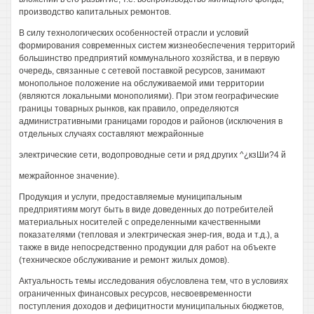
производство капитальных ремонтов.
В силу технологических особенностей отрасли и условий
формирования современных систем жизнеобеспечения территорий
большинство предприятий коммунального хозяйства, и в первую
очередь, связанные с сетевой поставкой ресурсов, занимают
монопольное положение на обслуживаемой ими территории
(являются локальными монополиями). При этом географические
границы товарных рынков, как правило, определяются
административными границами городов и районов (исключения в
отдельных случаях составляют межрайонные
электрические сети, водопроводные сети и ряд других ^¿кзШи?4 й
межрайонное значение).
Продукция и услуги, предоставляемые муниципальным
предприятиям могут быть в виде доведенных до потребителей
материальных носителей с определенными качественными
показателями (тепловая и электрическая энер-гия, вода и т.д.), а
также в виде непосредственно продукции для работ на объекте
(техническое обслуживание и ремонт жилых домов).
Актуальность темы исследования обусловлена тем, что в условиях
ограниченных финансовых ресурсов, несвоевременности
поступления доходов и дефицитности муниципальных бюджетов,