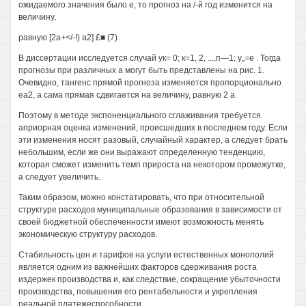
ожидаемого значения было е, то прогноз на /-й год изменится на
величину,
равную [2а+</-!) а2] £■ (7)
В диссертации исследуется случай ук= 0; к=1, 2, ...,п—1; у„=е . Тогда
прогнозы при различных а могут быть представлены на рис. 1.
Очевидно, тангенс прямой прогноза изменяется пропорционально
еа2, а сама прямая сдвигается на величину, равную 2 а.
Поэтому в методе экспоненциального сглаживания требуется
априорная оценка изменений, происшедших в последнем году. Если
эти изменения носят разовый, случайный характер, а следует брать
небольшим, если же они выражают определенную тенденцию,
которая сможет изменить темп прироста на некотором промежутке,
а следует увеличить.
Таким образом, можно констатировать, что при относительной
структуре расходов муниципальные образования в зависимости от
своей бюджетной обеспеченности имеют возможность менять
экономическую структуру расходов.
Стабильность цен и тарифов на услуги естественных монополий
является одним из важнейших факторов сдерживания роста
издержек производства и, как следствие, сокращение убыточности
производства, повышения его рентабельности и укрепления
реальной платежеспособности.