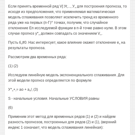
Если принять временной ряд V] Уг,..., У„ для построения прогноза, то
исходя из предположения, что применяемая математическая
модель сглаживания позволяет исключить тренд из временного
ряда уже на первых (п-Г)^ точках, получим, что случайное
отклонение Еп исследуемой функции в п-й точке равно нулю. В этом
случае прогноз у*„ должен совпадать со значением V,,.
Пусть б„#0. Нас интересует, какое влияние окажет отклонение е„ на
результаты прогноза.
Рассмотрим два временных ряда:
(1) (2)
Исследуем линейную модель экспоненциального сглаживания. Для
этой модели прогноз определяется по формуле
У*„+,= ао + а„/, (3)
S - начальные условия. Начальные УСЛОВИЯ равны
(6)
Применим этот метод для временных рядов (1) и (2) и найдем
разность прогнозов, построенных для рядов (2) и (1), (верхний
индекс 1 означает, что модель сглаживания линейная):