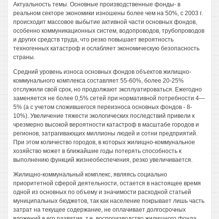
Актуальность темы. Основные производственные фонды- в
реальном секторе экономики изношены более чем на 50%, с 2003 г.
происходит массовое выбытие активной части основных фондов,
особенно коммуникационных систем, водопроводов, трубопроводов
и других средств труда, что резко повышает вероятность
техногенных катастроф и ослабляет экономическую безопасность
страны.
Средний уровень износа основных фондов объектов жилищно-
коммунального комплекса составляет 55-60%, более 20-25%
отслужили свой срок, но продолжают эксплуатироваться. Ежегодно
заменяется не более 0,5% сетей при нормативной потребности 4—
5% (а с учетом сложившегося переизноса основных фондов - 8-
10%). Увеличение тяжести экологических последствий привели к
чрезмерно высокой вероятности катастроф в масштабе городов и
регионов, затрагивающих миллионы людей и сотни предприятий.
При этом количество городов, в которых жилищно-коммунальное
хозяйство может в ближайшие годы потерять способность к
выполнению функций жизнеобеспечения, резко увеличивается.
Жилищно-коммунальный комплекс, являясь социально
приоритетной сферой деятельности, остается в настоящее время
одной из основных по объему и значимости расходной статьей
муниципальных бюджетов, так как население покрывает лишь часть
затрат на текущее содержание, не оплачивает долгосрочных
вложений в его развитие, т.е. воспроизводство жилищного фонда,