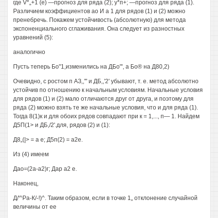
где V*„+1 (е) —прогноз для ряда (2); у*п+; —прогноз для ряда (1).
Различием коэффициентов ао И а 1 для рядов (1) и (2) можно
пренебречь. Покажем устойчивость (абсолютную) для метода
экспоненциального сглаживания. Она следует из разностных
уравнений (5):
аналогично
Пусть теперь Бо"1,изменились на ДБо"', а Бо® на Д80,2)
Очевидно, с ростом п АЗ,,'" и ДБ,,'2' убывают, т. е. метод абсолютно
устойчив по отношению к начальным условиям. Начальные условия
для рядов (1) и (2) мало отличаются друг от друга, и поэтому для
ряда (2) можно взять те же начальные условия, что и для ряда (1).
Тогда 8(1)к и для обоих рядов совпадают при к = 1,..., п— 1. Найдем
Д5П(1> и ДБ,/2'.для, рядов (2) и (1):
Д8„(|> = а е; Д5п(2) = а2е.
Из (4) имеем
Дао=(2а-а2)г; Дар а2 е.
Наконец,
Д/'^Ра-К/-!)^. Таким образом, если в точке 1„ отклонение случайной
величины от ее