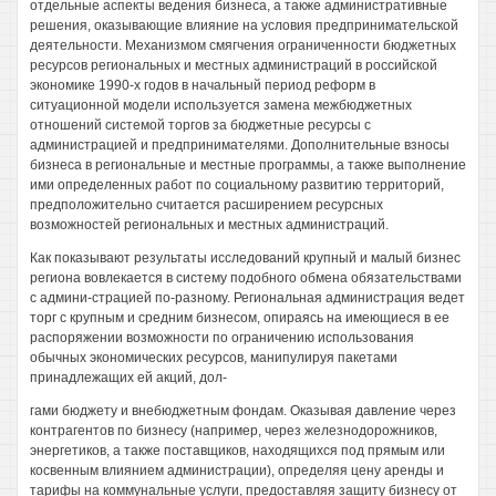
отдельные аспекты ведения бизнеса, а также административные
решения, оказывающие влияние на условия предпринимательской
деятельности. Механизмом смягчения ограниченности бюджетных
ресурсов региональных и местных администраций в российской
экономике 1990-х годов в начальный период реформ в
ситуационной модели используется замена межбюджетных
отношений системой торгов за бюджетные ресурсы с
администрацией и предпринимателями. Дополнительные взносы
бизнеса в региональные и местные программы, а также выполнение
ими определенных работ по социальному развитию территорий,
предположительно считается расширением ресурсных
возможностей региональных и местных администраций.
Как показывают результаты исследований крупный и малый бизнес
региона вовлекается в систему подобного обмена обязательствами
с админи-страцией по-разному. Региональная администрация ведет
торг с крупным и средним бизнесом, опираясь на имеющиеся в ее
распоряжении возможности по ограничению использования
обычных экономических ресурсов, манипулируя пакетами
принадлежащих ей акций, дол-
гами бюджету и внебюджетным фондам. Оказывая давление через
контрагентов по бизнесу (например, через железнодорожников,
энергетиков, а также поставщиков, находящихся под прямым или
косвенным влиянием администрации), определяя цену аренды и
тарифы на коммунальные услуги, предоставляя защиту бизнесу от