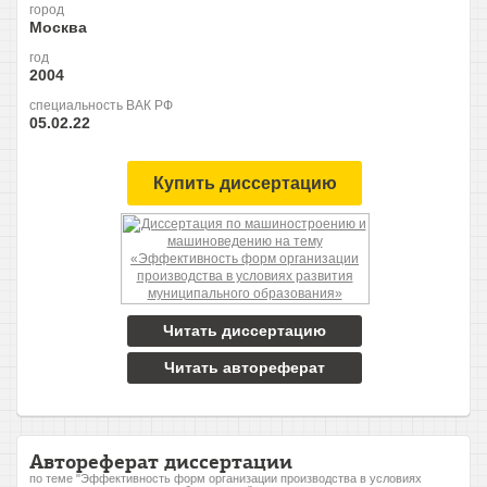
город
Москва
год
2004
специальность ВАК РФ
05.02.22
Купить диссертацию
Читать диссертацию
Читать автореферат
Автореферат диссертации
по теме "Эффективность форм организации производства в условиях