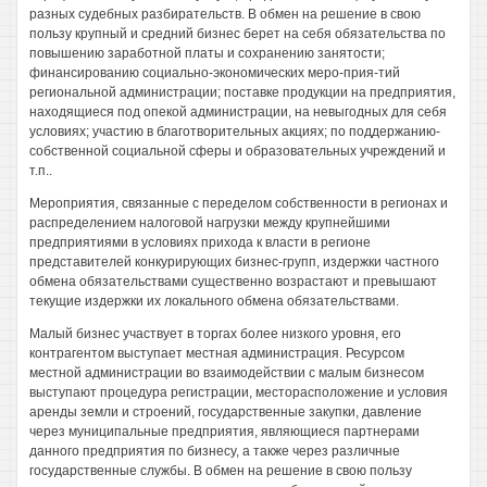
разных судебных разбирательств. В обмен на решение в свою
пользу крупный и средний бизнес берет на себя обязательства по
повышению заработной платы и сохранению занятости;
финансированию социально-экономических меро-прия-тий
региональной администрации; поставке продукции на предприятия,
находящиеся под опекой администрации, на невыгодных для себя
условиях; участию в благотворительных акциях; по поддержанию-
собственной социальной сферы и образовательных учреждений и
т.п..
Мероприятия, связанные с переделом собственности в регионах и
распределением налоговой нагрузки между крупнейшими
предприятиями в условиях прихода к власти в регионе
представителей конкурирующих бизнес-групп, издержки частного
обмена обязательствами существенно возрастают и превышают
текущие издержки их локального обмена обязательствами.
Малый бизнес участвует в торгах более низкого уровня, его
контрагентом выступает местная администрация. Ресурсом
местной администрации во взаимодействии с малым бизнесом
выступают процедура регистрации, месторасположение и условия
аренды земли и строений, государственные закупки, давление
через муниципальные предприятия, являющиеся партнерами
данного предприятия по бизнесу, а также через различные
государственные службы. В обмен на решение в свою пользу