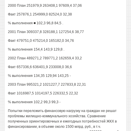
2000 План 251979,9 263408,1 97609,4 37,06
Факт 257876,1 254999,0 82524,0 32,38
% выполнения ■ 102,3 96,8 84,5 .
2001 План 309337,8 328188,1 127254,6 38,77
Факт 479751,0 475214,0 165182,0 34,76
% выполнения 154,4 143,9 129,8 .
2002 План 489271,2 789771,2 162659,4 33,2
Факт 657336,6 636401,9 233008,0 36,6
% выполнения 134,35 129,94 143,25 -
2003 План 995321,2 1021227,7 227833,8 22,31
Факт 1016987,5 1014197,5 226332,5 22,32
% выполнения 102,2 99,3 99,3 -
Попытки переложить финансовую нагрузку на граждан не решат
проблемы жилищно-коммунального хозяйства. Сравнение
полученных ориентировочных и ежегодных потребностей ЖКХ в
финансировании, в объеме около 1500 млрд. руб., в т.ч.