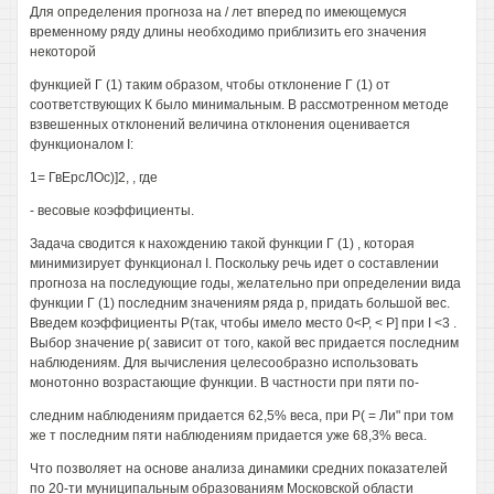
Для определения прогноза на / лет вперед по имеющемуся
временному ряду длины необходимо приблизить его значения
некоторой
функцией Г (1) таким образом, чтобы отклонение Г (1) от
соответствующих К было минимальным. В рассмотренном методе
взвешенных отклонений величина отклонения оценивается
функционалом I:
1= ГвЕрсЛОс)]2, , где
- весовые коэффициенты.
Задача сводится к нахождению такой функции Г (1) , которая
минимизирует функционал I. Поскольку речь идет о составлении
прогноза на последующие годы, желательно при определении вида
функции Г (1) последним значениям ряда р, придать большой вес.
Введем коэффициенты Р(так, чтобы имело место 0<Р, < Р] при I <3 .
Выбор значение р( зависит от того, какой вес придается последним
наблюдениям. Для вычисления целесообразно использовать
монотонно возрастающие функции. В частности при пяти по-
следним наблюдениям придается 62,5% веса, при Р( = Ли" при том
же т последним пяти наблюдениям придается уже 68,3% веса.
Что позволяет на основе анализа динамики средних показателей
по 20-ти муниципальным образованиям Московской области