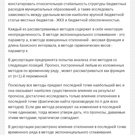
констатировать относительную стабильность структуры бюджетных
расходов муниципальных образований, а также исследовать
зависимость между удельным весом наиболее крупной бюджетной
статьи местных бюджетов - ЖКХ и бюджетной обеспеченностью.
Каждый из рассматриваемых методов содержит в себе некоторую
неопределенность. В методе экспоненциального сглаживания - это
параметр а, в методе взвешенных отклонений - весовая функция и
длина базисного интервала, в методе гармонических весов -
параметр к.
В диссертации предпринята попытка анализа этих методов со
следующих позиций. Прогноз, построенный любым из изложенных
методов по временному ряду , может рассматриваться как функция
от (п+1)-й переменной
Поскольку все методы придают последней точке наибольший вес и
она оказывает наиболее существенное влияние на результат
прогноза, достаточно исследовать только влияние отклонения в
последней точке (фактически найти производную по п для всех
методов). Если два метода реагируют на изменения в последней
точке одинаково, тогда можно утверж-дать, что прогнозы, даваемые
этими методами, практически совпадают.
В диссертации рассмотрено влияние отклонения в последней точке
временного ряда в методе экспоненциального сглаживания.