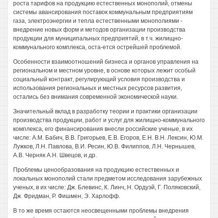
роста тарифов на продукцию естественных монополий, отмены
системы авансирования поставок коммунальным предприятиям
газа, электроэнергии и тепла естественными монополиями -
внедрение новых форм и методов организации производства
продукции для муниципальных предприятий, в т.ч. жилищно-
коммунального комплекса, оста-ется острейшей проблемой.
Особенности взаимоотношений бизнеса и органов управления на
региональном и местном уровне, в основе которых лежит особый
социальный контракт, регулирующий условия производства и
использования региональных и местных ресурсов развития,
остались без внимания современной экономической науки.
Значительный вклад в разработку теории и практики организации
производства продукции, работ и услуг для жилищно-коммунального
комплекса, его финансирования внесли российские ученые, в их
числе: A.M. Бабич, В.В. Григорьев, Е.В. Егоров, Е.Н. В.Н. Лексин, Ю.М.
Лужков, Л.Н. Павлова, В.И. Ресин, Ю.В. Филиппов, Л.Н. Чернышев,
А.В. Черняк А.Н. Швецов, и др.
Проблемы ценообразования на продукцию естественных и
локальных монополий стали предметом исследования зарубежных
ученых, в их числе: Дж. Блевинс, К. Линч, Н. Ордуэй, Г. Поляковский,
Дж. Фридман, Р. Фишмен, Э. Харлофф.
В то же время остаются неосвещенными проблемы внедрения