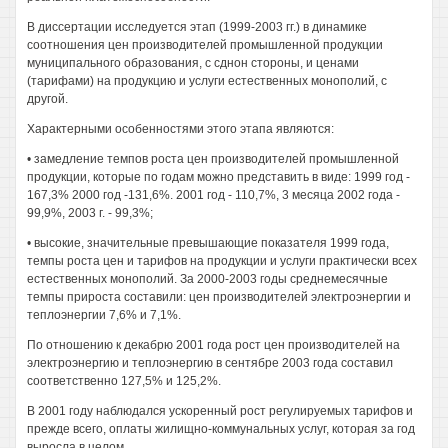
В диссертации исследуется этап (1999-2003 гг.) в динамике
соотношения цен производителей промышленной продукции
муниципального образования, с сднон стороны, и ценами
(тарифами) на продукцию и услуги естественных монополий, с
другой.
Характерными особенностями этого этапа являются:
• замедление темпов роста цен производителей промышленной
продукции, которые по годам можно представить в виде: 1999 год -
167,3% 2000 год -131,6%. 2001 год - 110,7%, 3 месяца 2002 года -
99,9%, 2003 г. - 99,3%;
• высокие, значительные превышающие показателя 1999 года,
темпы роста цен и тарифов на продукции и услуги практически всех
естественных монополий. За 2000-2003 годы среднемесячные
темпы прироста составили: цен производителей электроэнергии и
теплоэнергии 7,6% и 7,1%.
По отношению к декабрю 2001 года рост цен производителей на
электроэнергию и теплоэнергию в сентябре 2003 года составил
соответственно 127,5% и 125,2%.
В 2001 году наблюдался ускоренный рост регулируемых тарифов и
прежде всего, оплаты жилищно-коммунальных услуг, которая за год
выросла в целом