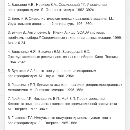
1. Башарин A.B., Новиков В.А., Соколовский Г.Г. Управление
электроприводами. Л.: Энегроатомшдат. 1982. 392с.
2. Брекли Э. Символистическая логика и раззшные машины. М.:
Издательство иностранной литературы. 196L 260с.
3. Бунин В., Антопренко В., Ильин А. и др. SCADA системы:
проблемы выбора.// Современные технологии автоматизации. 1999.
№4. с.6-24.
4. Бильченко Н.Я., Высочин Е.М., Завгордский Е.Х.
Эксплуатационные режимы ленточных конвейеров. Киев.: Техника.
1964. 264с.
5. Булгаков A.A. Частотное управление асинхронным
электроприводом. М.: Наука. 1966. 296с.
6. Герасимяк Р.П. Динамика асинхронных электроприводов крановых
механизмов. М.: Энергоатомиздат. 1996.168с.
7. Грейнер Г.Р., Ильяшенко В.П., Май В.П. Проектирование
бесконтактных логических элементов промышленной автоматики.
М.: Энергия. 1977. 384 с.
8. Глазенко Т.А. Импульсные полупроводниковые усилители в
электроприводах. Л.-. Энергия. 1965.188с.