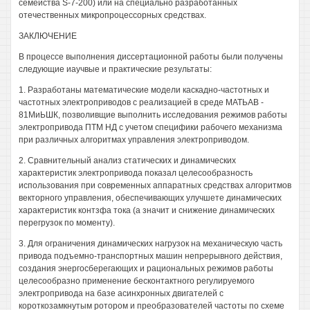
семейства S-7-200) или на специально разработанных
отечественных микропроцессорных средствах.
ЗАКЛЮЧЕНИЕ
В процессе выполнения диссертационной работы были получены
следующие иаучвые и практические результаты:
1. Разработаны математические модели каскадно-частотных и
частотных электроприводов с реализацией в среде МАТЬАВ -
81МиЬШК, позволивщие выполнить исследования режимов работы
электропривода ПТМ НД с учетом специфики рабочего механизма
при различных алгоритмах управления электроприводом.
2. Сравнительный анализ статических и динамических
характеристик электропривода показал целесообразность
использования при современных аппаратных средствах алгоритмов
векторного управления, обеспечивающих улучшете динамических
характеристик контзфа тока (а значит и снижение динамических
перегрузок по моменту).
3. Для ограничения динамических нагрузок на механическую часть
привода подъемно-транспортных машин непрерывного действия,
создания энергосберегающих и рациональных режимов работы
целесообразно применение бесконтактного регулируемого
электропривода на базе асинхронных двигателей с
короткозамкнутым ротором и преобразователей частоты по схеме