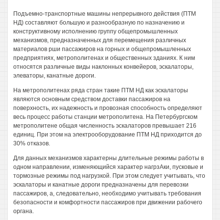
Подъемно-транспортные машины непрерывного действия (ПТМ
НД) составляют большую и разнообразную по назначению и
конструктивному исполнению группу общепромышленных
механизмов, предназначенных для перемещения различных
материалов рши пассажиров на горных и общепромышленных
предприятиях, метрополитенах и общественных зданиях. К ним
относятся различные виды наклонных конвейеров, эскалаторы,
элеваторы, канатные дороги.
На метрополитенах ряда стран такие ПТМ НД как эскалаторы
являются основным средством доставки пассажиров на
поверхность, их надежность и провозная способность определяют
весь процесс работы станции метрополитена. На Петербургском
метрополитене общая численность эскалаторов превышает 216
единиц. При этом на электрооборудование ПТМ НД приходится до
30% отказов.
Для данных механизмов характерны длительные режимы работы в
одном направлении, изменяющийся характер нагрзАки, пусковые и
тормозные режимы под нагрузкой. При этом следует учитывать, что
эскалаторы и канатные дороги предназначены для перевозки
пассажиров, а, следовательно, необходимо учитывать требования
безопасности и комфортности пассажиров при движении рабочего
органа.