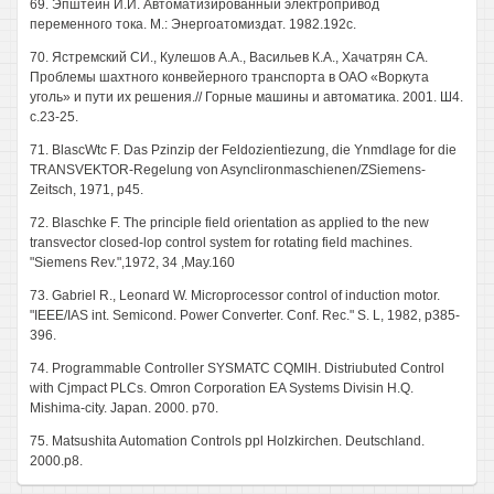
69. Эпштейн И.И. Автоматизированный электропривод
переменного тока. М.: Энергоатомиздат. 1982.192с.
70. Ястремский СИ., Кулешов A.A., Васильев К.А., Хачатрян CA.
Проблемы шахтного конвейерного транспорта в ОАО «Воркута
уголь» и пути их решения.// Горные машины и автоматика. 2001. Ш4.
с.23-25.
71. BlascWtc F. Das Pzinzip der Feldozientiezung, die Ynmdlage for die
TRANSVEKTOR-Regelung von Asynclironmaschienen/ZSiemens-
Zeitsch, 1971, p45.
72. Blaschke F. The principle field orientation as applied to the new
transvector closed-lop control system for rotating field machines.
"Siemens Rev.",1972, 34 ,May.160
73. Gabriel R., Leonard W. Microprocessor control of induction motor.
"IEEE/IAS int. Semicond. Power Converter. Conf. Rec." S. L, 1982, p385-
396.
74. Programmable Controller SYSMATC CQMIH. Distriubuted Control
with Cjmpact PLCs. Omron Corporation EA Systems Divisin H.Q.
Mishima-city. Japan. 2000. p70.
75. Matsushita Automation Controls ppl Holzkirchen. Deutschland.
2000.p8.