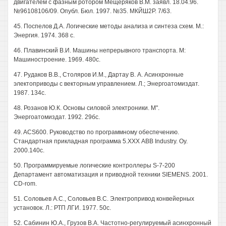
двигателем с фазным ротором Мещеряков В.М. заявл. 18.04.96.
№96108106/09. Опубл. Бюл. 1997. №35. МКЙШ2Р. 7/63.
45. Поспелов Д.А. Логические методы анализа и синтеза схем. М.:
Энергия. 1974. 368 с.
46. Плавинский В.И. Машины непрерывного транспорта. М:
Машиностроение. 1969. 480с.
47. Рудаков В.В., Столяров И.М., Дартау В. А. Асинхронные
электоприводы с векторным управлением. Л.; Энергоатомиздат.
1987. 134с.
48. Розанов Ю.К. Основы силовой электроники. М".
Энергоатомиздат. 1992. 29бс.
49. ACS600. Руководство по программному обеспечению.
Стандартная прикладная программа 5.ХХХ ABB Industry. Oy.
2000.140с.
50. Программируемые логические контроллеры S-7-200
Департамент автоматизация и приводной техники SIEMENS. 2001.
CD-rom.
51. Соловьев A.C., Соловьев B.C. Электропривод конвейерных
установок. Л.: РТП ЛГИ. 1977. 50с.
52. Сабинин Ю.А., Грузов В.А. Частотно-регулируемый асинхронный