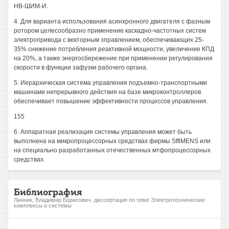
НВ-ШИМ-И.
4. Для варианта использования асинхронного двигателя с фазным
ротором целесообразно применение каскадно-частотных систем
электропривода с векторным зправлением, обеспечивающих 25-
35% снижение потребления реактивной мощности, увеличение КПД
на 20%, а также энергосбережение при применении регулирования
скорости в функции зафузки рабочего органа.
5. Иерархическая система управления подъемно-транспортными
машинами непрерывного действия на базе микроконтроллеров
обеспечивает повышение эффективности процессов управления.
155
6. Аппаратная реализация системы управления может быть
выполнена на микропроцессорных средствах фирмы SffiMENS или
на специально разработанных отечественных мтфопроцессорных
средствах.
Библиография
Линник, Владимир Борисович, диссертация по теме Электротехнические
комплексы и системы