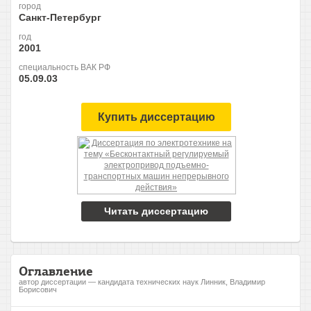
город
Санкт-Петербург
год
2001
специальность ВАК РФ
05.09.03
Купить диссертацию
Читать диссертацию
Оглавление
автор диссертации — кандидата технических наук Линник, Владимир
Борисович