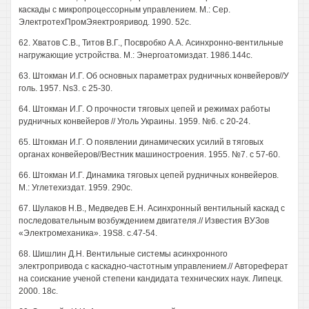
каскады с микропроцессорным управлением. М.: Сер.
ЭлектротехПромЭяектрояривод. 1990. 52с.
62. Хватов C.B., Титов В.Г., Посвробко A.A. Асинхронно-вентильные
нагружающие устройства. М.: Энергоатомиздат. 1986.144с.
63. Штокман И.Г. Об основных параметрах рудничных конвейеров//У
голь. 1957. Ns3. c 25-30.
64. Штокман И.Г. О прочности тяговых цепей и режимах работы
рудничных конвейеров // Уголь Украины. 1959. №6. с 20-24.
65. Штокман И.Г. О появлении динамических усилий в тяговых
органах конвейеров//Вестник машиностроения. 1955. №7. с 57-60.
66. Штокман И.Г. Динамика тяговых цепей рудничных конвейеров.
М.: Углетехиздат. 1959. 290с.
67. Шулаков Н.В., Медведев E.H. Асинхронный вентильный каскад с
последовательным возбуждением двигателя.// Известия ВУЗов
«Электромеханика». 19S8. с.47-54.
68. Шишлин Д.Н. Вентильные системы асинхронного
электропривода с каскадно-частотным управлением.// Автореферат
на соискание ученой степени кандидата технических наук. Липецк.
2000. 18с.