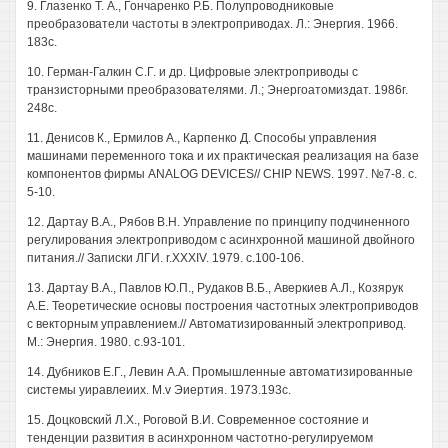
9. Глазенко Т. А., Гончаренко Р.Б. Полупроводниковые
преобразователи частоты в электроприводах. Л.: Энергия. 1966.
183с.
10. Герман-Галкин С.Г. и др. Цифровые электроприводы с
транзисторными преобразователями. Л.; Энергоатомиздат. 1986г.
248с.
11. Денисов К., Ермилов А., Карпенко Д. Способы управления
машинами переменного тока и их практическая реализация на базе
компонентов фирмы ANALOG DEVICES// CHIP NEWS. 1997. №7-8. с.
5-10.
12. Дартау В.А., Рябов В.Н. Управление по принципу подчиненного
регулирования электроприводом с асинхронной машиной двойного
питания.// Записки ЛГИ. r.XXXIV. 1979. с.100-106.
13. Дартау В.А., Павлов Ю.П., Рудаков В.Б., Аверкиев А.Л., Козярук
А.Е. Теоретические основы построения частотных электроприводов
с векторным управлением.// Автоматизированный электропривод.
М.: Энергия. 1980. с.93-101.
14. Дубников Е.Г., Левин A.A. Промышленные автоматизированные
системы уиравлеиих. M.v Эиертия. 1973.193с.
15. Доцковский Л.Х., Роговой В.И. Современное состояние и
тенденции развития в асинхронном частотно-регулируемом