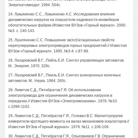
Энергоатомиздат. 1994. 504с.
24. Лукьяиенко С.С., Лукьяненко А.С. Исследования влияния
динамических нагрузок на показатели надежности конвейеров
обогатительных фабрик.//Известия ВУЗов «Горный журнал». 2000.
№3. с. 140-143.
25. Лушгяненко С.С. Повышение экспл}'атационных свойств
нерегулируемых электроприводов горных предприятий.// Известия
ВУЗов «Горный журнал». 1995. №3-4. с.87-89.
26. Лазаревский В.Г., Пийль Е.И. Синтез управляющих автоматов.
М.: Энергия. 1970. 328с.
27. Лазаревский В.Г., Пииль Е.И. Синтез асинхронных конечных
автоматов. М.: Наука. 1964. 260с.
28. Левитов С.Д., Пятибратов Г.Я. Об использовании
электропривода для ограничения динамических нагрузок в
передачах.// Известия ВУЗов «Электромеханика». 1978. №10.
с.1096-1102.
29. Левинтов С.Д., Пятибратов Г.Я., Головач B.C. Магнитоупругие
измерители крутящего момента на валах механизмов эскалаторов.//
Известия ВУЗов «Горный журнал». 1979. №11. с.106-109.
30. Левинтов С.Д., Пятибратов Г.Я., Ольховников Г.В. Ограничение