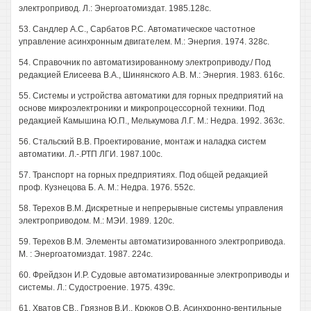
электропривод. Л.: Энергоатомиздат. 1985.128с.
53. Сандлер A.C., Сарбатов P.C. Автоматическое частотное
управление асинхронным двигателем. М.: Энергия. 1974. 328с.
54. Справочник по автоматизированному электроприводу./ Под
редакцией Елисеева В.А., Шинянского A.B. М.: Энергия. 1983. 616с.
55. Системы и устройства автоматики для горных предприятий на
основе микроэлектроники и микропроцессорной техники. Под
редакцией Камышина Ю.П., Мелькумова Л.Г. М.: Недра. 1992. 363с.
56. Стальский В.В. Проектирование, монтаж и наладка систем
автоматики. Л.-.РТП ЛГИ. 1987.100с.
57. Транспорт на горных предприятиях. Под общей редакцией
проф. Кузнецова Б. А. М.: Недра. 1976. 552с.
58. Терехов В.М. Дискретные и непрерывные системы управления
электроприводом. М.: МЭИ. 1989. 120с.
59. Терехов В.М. Элементы автоматизированного электропривода.
М. : Энергоатомиздат. 1987. 224с.
60. Фрейдзон И.Р. Судовые автоматизированные электроприводы и
системы. Л.: Судостроение. 1975. 439с.
61. Хватов СВ., Грязнов В.И., Крюков О.В. Асинхронно-вентильные