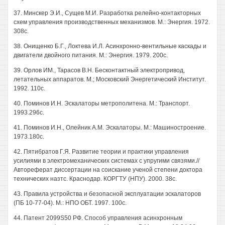
37. Минскер Э.И., Сущев М.И. Разработка релейно-контакторных
схем управления производственных механизмов. М.: Энергия. 1972.
308с.
38. Онищенко Б.Г., Локтева И.Л. Асинхронно-вентильные каскады и
двигатели двойного питания. М.: Энергия. 1979. 200с.
39. Орлов ИМ., Тарасов В.Н. Бесконтактный электропривод,
летательных аппаратов. М.; Московский Энергетический Институт.
1992. 110с.
40. Поминов И.Н. Эскалаторы метрополитена. М.: Транспорт.
1993.296с.
41. Поминов И.Н., Олейник A.M. Эскалаторы. М.: Машиностроение.
1973.180с.
42. Пятибратов Г.Я. Развитие теории и практики управления
усилиями в электромеханических системах с упругими связями.//
Автореферат диссертации на соискание ученой степени доктора
технических назтс. Краснодар. КОРГТУ (НПУ). 2000. 38с.
43. Правила устройства и безопасной эксплуатации эскалаторов
(ПБ 10-77-04). М.: НПО ОБТ. 1997. 100с.
44. Патент 2099S50 РФ. Способ управления асинхронным