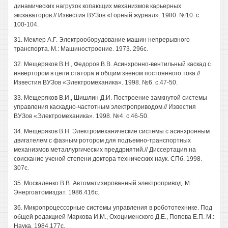
динамических нагрузок копающих механизмов карьерных
экскаваторов.// Известия ВУЗов «Горный журнал». 1980. №10. с.
100-104.
31. Меклер А.Г. Электрооборудование машин непрерывного
транспорта. М.: Машиностроение. 1973. 296с.
32. Мещеряков В.Н., Федоров В.В. Асинхронно-вентильный каскад с
инвертором в цепи статора и общим звеном постоянного тока.//
Известия ВУЗов «Электромеханика». 1998. №6. с.47-50.
33. Мещеряков В.И., Шишлин Д.И. Построение замкнутой системы
управления каскадно-частотным электроприводом.// Известия
ВУЗов «Электромеханика». 1998. №4. с.46-50.
34. Мещеряков В.Н. Электромеханические системы с асинхронным
двигателем с фазным ротором для подъемно-транспортных
механизмов металлургических преддриятий.// Диссертация на
соискание ученой степени доктора технических наук. СПб. 1998.
307с.
35. Москаленко B.B. Автоматизированный электропривод. М.:
Энергоатомиздат. 1986.416с.
36. Микропроцессорные системы управления в робототехнике. Под
общей редакцией Маркова И.М., Охоцименского Д.Е., Попова Е.П. М.:
Наука. 1984.177с.