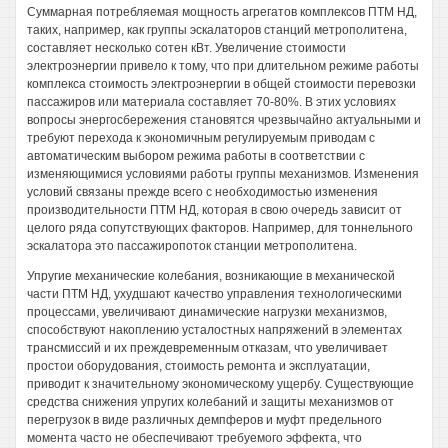
Суммарная потребляемая мощность агрегатов комплексов ПТМ НД,
таких, например, как группы эскалаторов станций метрополитена,
составляет несколько сотен кВт. Увеличение стоимости
электроэнергии привело к тому, что при длительном режиме работы
комплекса стоимость электроэнергии в общей стоимости перевозки
пассажиров или материала составляет 70-80%. В этих условиях
вопросы энергосбережения становятся чрезвычайно актуальными и
требуют перехода к экономичным регулируемым приводам с
автоматическим выбором режима работы в соответствии с
изменяющимися условиями работы группы механизмов. Изменения
условий связаны прежде всего с необходимостью изменения
производительности ПТМ НД, которая в свою очередь зависит от
целого ряда сопутствующих факторов. Например, для тоннельного
эскалатора это пассажиропоток станции метрополитена.
Упругие механические колебания, возникающие в механической
части ПТМ НД, ухудшают качество управления технологическими
процессами, увеличивают динамические нагрузки механизмов,
способствуют накоплению усталостных напряжений в элементах
трансмиссий и их преждевременным отказам, что увеличивает
простои оборудования, стоимость ремонта и эксплуатации,
приводит к значительному экономическому ущербу. Существующие
средства снижения упругих колебаний и защиты механизмов от
перегрузок в виде различных демпферов и муфт предельного
момента часто не обеспечивают требуемого эффекта, что