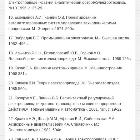
электроприводе (краткий аналитический обзор)//Электротехника.
№10.1996. с. 25-29.
16. Емельянов А.И., Канник О.В. Проектирование
автоматизированных систем управления технологическими
процессами. М.: Энергия. 1974. 500с.
17. Забродин Б.С. Промышленная электроника. М.-. Высшая школа.
1982. 496с.
18. Ильинский Н.Ф., Рожаиловский Ю.В., Горнов А.О.
Энергосбережение в электроприводе. М.: Высшая школа. 1989.126с.
19. Козак С.А. Динамика мостовых кранов. М.: Машиностроение.
1968.331с.
20. Ключев В.И. Теория электропривода. М.: Энергоатомиздат.
1985.560с.
21. Козярук А.Е., Линник В.Б. Бесконтактный регулируемый
электропривод подъемно-транспортных машин непрерывного
действия.// «Горные машины и автоматика». 2001. №4. с. 19-22,
22. Кравчш А.Э., Шлаф М.М., Афонин В.И., Соболевская Е.А.
Асинхронные двигатели серии 4А. Справочник. М.:
Энергоатомиздат. 1982. 504с.
23. Ковчин С.А., Сабинин Ю.А., Теория электропривода. СПб.: