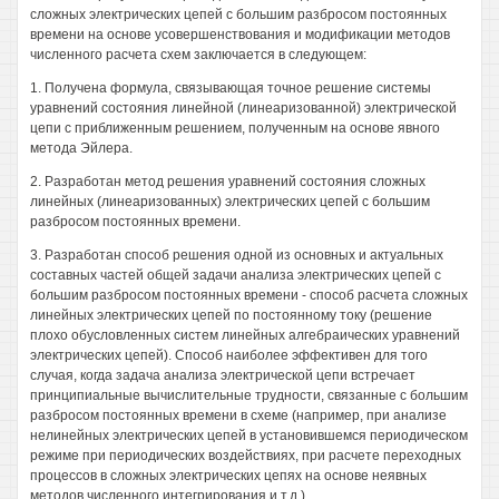
сложных электрических цепей с большим разбросом постоянных
времени на основе усовершенствования и модификации методов
численного расчета схем заключается в следующем:
1. Получена формула, связывающая точное решение системы
уравнений состояния линейной (линеаризованной) электрической
цепи с приближенным решением, полученным на основе явного
метода Эйлера.
2. Разработан метод решения уравнений состояния сложных
линейных (линеаризованных) электрических цепей с большим
разбросом постоянных времени.
3. Разработан способ решения одной из основных и актуальных
составных частей общей задачи анализа электрических цепей с
большим разбросом постоянных времени - способ расчета сложных
линейных электрических цепей по постоянному току (решение
плохо обусловленных систем линейных алгебраических уравнений
электрических цепей). Способ наиболее эффективен для того
случая, когда задача анализа электрической цепи встречает
принципиальные вычислительные трудности, связанные с большим
разбросом постоянных времени в схеме (например, при анализе
нелинейных электрических цепей в установившемся периодическом
режиме при периодических воздействиях, при расчете переходных
процессов в сложных электрических цепях на основе неявных
методов численного интегрирования и т.д.).