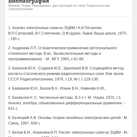
Библиография
Макеев, Борис Николаевич, диссертация по теме Теоретическая
электротехника
1. Анализ электронных схем на ЭЦВМ / А.И.Петренко,
В.П.Сигорский, В.Г.Слипченко, О.Ф.Цурин. Львов: Вшца школа, 1975.
- 195 с.
2. Андреева Л.П. О практическом применении ортогонального
степенного метода. В кн.: Вычислительные методы и
программирование. - М.: МГУ, 1965, с.61-88.
3. Бабанов Ю.Н., Седаков Ю.Е., Щербаков В.В. Сходящийся метод
расчета статического режима радиоэлектронных схем. Изв. вузов
СССР. Радиоэлектроника, 1976, т.19, № I, с.128-130.
4. Бармаков Ю.Н., Бахов В.А., Ильин В.Н., Камнева Н.Ю.,
5. Бахвалов Н. С. Численные методы. В 2-х т. М.: Наука, 1975, т.1.
Анализ, алгебра, обыкновенные дифференциальные уравнения.- -
631 с.
6. Белецкий А.Ф. Основы теории линейных электрических цепей. -М.:
Связь, 1967. 608 с.
7. Белов Б.И., Норенков И.П. Расчет электронных схем на ЭЦВМ. -М.: