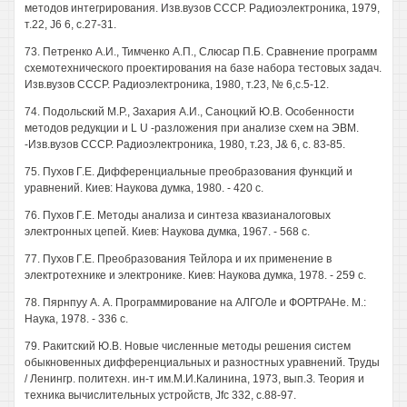
методов интегрирования. Изв.вузов СССР. Радиоэлектроника, 1979,
т.22, J6 6, с.27-31.
73. Петренко А.И., Тимченко А.П., Слюсар П.Б. Сравнение программ
схемотехнического проектирования на базе набора тестовых задач.
Изв.вузов СССР. Радиоэлектроника, 1980, т.23, № 6,с.5-12.
74. Подольский М.Р., Захария А.И., Саноцкий Ю.В. Особенности
методов редукции и L U -разложения при анализе схем на ЭВМ.
-Изв.вузов СССР. Радиоэлектроника, 1980, т.23, J& 6, с. 83-85.
75. Пухов Г.Е. Дифференциальные преобразования функций и
уравнений. Киев: Наукова думка, 1980. - 420 с.
76. Пухов Г.Е. Методы анализа и синтеза квазианалоговых
электронных цепей. Киев: Наукова думка, 1967. - 568 с.
77. Пухов Г.Е. Преобразования Тейлора и их применение в
электротехнике и электронике. Киев: Наукова думка, 1978. - 259 с.
78. Пярнпуу А. А. Программирование на АЛГОЛе и ФОРТРАНе. М.:
Наука, 1978. - 336 с.
79. Ракитский Ю.В. Новые численные методы решения систем
обыкновенных дифференциальных и разностных уравнений. Труды
/ Ленингр. политехн. ин-т им.М.И.Калинина, 1973, вып.З. Теория и
техника вычислительных устройств, Jfc 332, с.88-97.