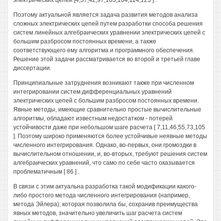
электрических цепей [4,37,42,97,103,104,114,123 ] .
Поэтому актуальной является задача развития методов анализа
сложных электрических цепей путем разработки способа решения
систем линейных алгебраических уравнении электрических цепей с
большим разбросом постоянных времени, а также
соответствующего ему алгоритма и программного обеспечения.
Решение этой задачи рассматривается во второй и третьей главе
диссертации.
Принципиальные затруднения возникают также при численном
интегрировании систем дифференциальных уравнений
электрических цепей с большим разбросом постоянных времени.
Явные методы, имеющие сравнительно простые вычислительные
алгоритмы, обладают известным недостатком - потерей
устойчивости даже при небольшом шаге расчета [ 7,11,46,55,73,105
]. Поэтому широко применяются более устойчивые неявные методы
численного интегрирования. Однако, во-первых, они громоздки в
вычислительном отношении, и, во-вторых, требуют решения систем
алгебраических уравнений, что само по себе часто оказывается
проблематичным [ 86 ] .
В связи с этим актуальна разработка такой модификации какого-
либо простого метода численного интегрирования (например,
метода Эйлера), которая позволила бы, сохранив преимущества
явных методов, значительно увеличить шаг расчета систем