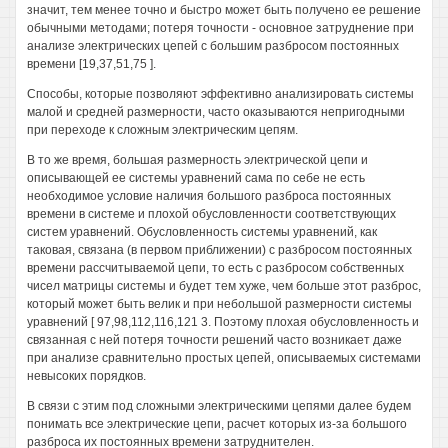
значит, тем менее точно и быстро может быть получено ее решение
обычными методами; потеря точности - основное затруднение при
анализе электрических цепей с большим разбросом постоянных
времени [19,37,51,75 ].
Способы, которые позволяют эффективно анализировать системы
малой и средней размерности, часто оказываются непригодными
при переходе к сложным электрическим цепям.
В то же время, большая размерность электрической цепи и
описывающей ее системы уравнений сама по себе не есть
необходимое условие наличия большого разброса постоянных
времени в системе и плохой обусловленности соответствующих
систем уравнений. Обусловленность системы уравнений, как
таковая, связана (в первом приближении) с разбросом постоянных
времени рассчитываемой цепи, то есть с разбросом собственных
чисел матрицы системы и будет тем хуже, чем больше этот разброс,
который может быть велик и при небольшой размерности системы
уравнений [ 97,98,112,116,121 3. Поэтому плохая обусловленность и
связанная с ней потеря точности решений часто возникает даже
при анализе сравнительно простых цепей, описываемых системами
невысоких порядков.
В связи с этим под сложными электрическими цепями далее будем
понимать все электрические цепи, расчет которых из-за большого
разброса их постоянных времени затруднителен.