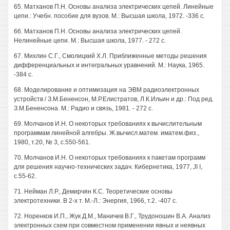
65. Матханов П.Н. Основы анализа электрических цепей. Линейные
цепи.: Учебн. пособие для вузов. М.: Высшая школа, 1972. -336 с.
66. Матханов П.Н. Основы анализа электрических цепей.
Нелинейные цепи. М.: Высшая школа, 1977. - 272 с.
67. Михлин С.Г., Смолицкий Х.Л. Приближенные методы решения
дифференциальных и интегральных уравнений. М.: Наука, 1965.
-384 с.
68. Моделирование и оптимизация на ЭВМ радиоэлектронных
устройств / З.М.Бененсон, М.Р.Елистратов, Л.К.Ильин и др.: Под ред.
З.М.Бененсона. М.: Радио и связь, 1981. - 272 с.
69. Молчанов И.Н. О некоторых требованиях к вычислительным
программам линейной алгебры. Ж.вычисл.матем. иматем.физ.,
1980, т.20, № 3, с.550-561.
70. Молчанов И.Н. О некоторых требованиях к пакетам программ
для решения научно-технических задач. Кибернетика, 1977, JI I,
с.55-62.
71. Нейман Л.Р., Демирчян К.С. Теоретические основы
электротехники. В 2-х т. М.-Л.: Энергия, 1966, т.2. -407 с.
72. Норенков И.П., Жук Д.М., Маничев В.Г., Трудоношин В.А. Анализ
электронных схем при совместном применении явных и неявных