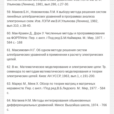
Ульянова (Ленина), 1981, вып.286, с.27-30.
59. Макеев Б.Н., Новожилова Л.М. К выбору метода решения систем
линейных алгебраических уравнений в программах анализа
электронных схем. Изв. ЛЭТИ им.В.И.Ульянова (Ленина), 1982,
вып.310, с.38-40.
60. Мак-Кракен Д., Дорн У. Численные методы и программирование
на ФОРТРАНе: Пер. с англ. / Под ред.Б.М.Наймарка. М.: Мир, 1977. -
584 с.- 168
61. Максимович Н.Г. Об одном методе решения систем
алгебраических уравнений в применении к расчету электрических
цепей.
62. В кн.: Математическое моделирование и электрические цепи: Тр.
семинара по методам математического моделирования и теории
электрических цепей. Киев: АН УССР, 1963, вып.1, с.191-200.
63. Маркус М., Минк X. Обзор по теории матриц и матричных
неравенств: Пер. с англ. / Под ред.В.Б.Лидского. М.: Мир, 1977. - 584
с.
64. Матвеев Н.М. Методы интегрирования обыкновенных
дифференциальных уравнений. Минск: Вышэйша школа, 1974. - 766
с.