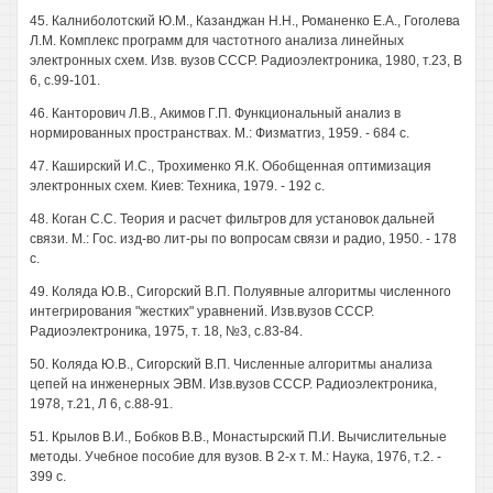
45. Калниболотский Ю.М., Казанджан Н.Н., Романенко Е.А., Гоголева
Л.М. Комплекс программ для частотного анализа линейных
электронных схем. Изв. вузов СССР. Радиоэлектроника, 1980, т.23, В
6, с.99-101.
46. Канторович Л.В., Акимов Г.П. Функциональный анализ в
нормированных пространствах. М.: Физматгиз, 1959. - 684 с.
47. Каширский И.С., Трохименко Я.К. Обобщенная оптимизация
электронных схем. Киев: Техника, 1979. - 192 с.
48. Коган С.С. Теория и расчет фильтров для установок дальней
связи. М.: Гос. изд-во лит-ры по вопросам связи и радио, 1950. - 178
с.
49. Коляда Ю.В., Сигорский В.П. Полуявные алгоритмы численного
интегрирования "жестких" уравнений. Изв.вузов СССР.
Радиоэлектроника, 1975, т. 18, №3, с.83-84.
50. Коляда Ю.В., Сигорский В.П. Численные алгоритмы анализа
цепей на инженерных ЭВМ. Изв.вузов СССР. Радиоэлектроника,
1978, т.21, Л 6, с.88-91.
51. Крылов В.И., Бобков В.В., Монастырский П.И. Вычислительные
методы. Учебное пособие для вузов. В 2-х т. М.: Наука, 1976, т.2. -
399 с.