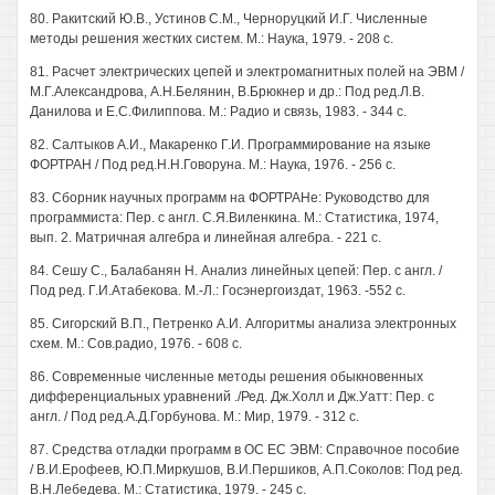
80. Ракитский Ю.В., Устинов С.М., Черноруцкий И.Г. Численные
методы решения жестких систем. М.: Наука, 1979. - 208 с.
81. Расчет электрических цепей и электромагнитных полей на ЭВМ /
М.Г.Александрова, А.Н.Белянин, В.Брюкнер и др.: Под ред.Л.В.
Данилова и Е.С.Филиппова. М.: Радио и связь, 1983. - 344 с.
82. Салтыков А.И., Макаренко Г.И. Программирование на языке
ФОРТРАН / Под ред.Н.Н.Говоруна. М.: Наука, 1976. - 256 с.
83. Сборник научных программ на ФОРТРАНе: Руководство для
программиста: Пер. с англ. С.Я.Виленкина. М.: Статистика, 1974,
вып. 2. Матричная алгебра и линейная алгебра. - 221 с.
84. Сешу С., Балабанян Н. Анализ линейных цепей: Пер. с англ. /
Под ред. Г.И.Атабекова. М.-Л.: Госэнергоиздат, 1963. -552 с.
85. Сигорский В.П., Петренко А.И. Алгоритмы анализа электронных
схем. М.: Сов.радио, 1976. - 608 с.
86. Современные численные методы решения обыкновенных
дифференциальных уравнений ./Ред. Дж.Холл и Дж.Уатт: Пер. с
англ. / Под ред.А.Д.Горбунова. М.: Мир, 1979. - 312 с.
87. Средства отладки программ в ОС ЕС ЭВМ: Справочное пособие
/ В.И.Ерофеев, Ю.П.Миркушов, В.И.Першиков, А.П.Соколов: Под ред.
В.Н.Лебедева. М.: Статистика, 1979. - 245 с.