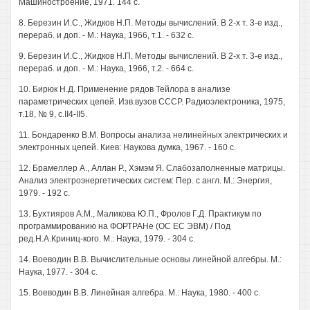
Машиностроение, 1971. 144 с.
8. Березин И.С., Жидков Н.П. Методы вычислений. В 2-х т. 3-е изд.,
перераб. и доп. - М.: Наука, 1966, т.1. - 632 с.
9. Березин И.С., Жидков Н.П. Методы вычислений. В 2-х т. 3-е изд.,
перераб. и доп. - М.: Наука, 1966, т.2. - 664 с.
10. Бирюк Н.Д. Применение рядов Тейлора в анализе
параметрических цепей. Изв.вузов СССР. Радиоэлектроника, 1975,
т.18, № 9, с.II4-II5.
11. Бондаренко В.М. Вопросы анализа нелинейных электрических и
электронных цепей. Киев: Наукова думка, 1967. - 160 с.
12. Брамеллер А., Аллан Р., Хэмэм Я. Слабозаполненные матрицы.
Анализ электроэнергетических систем: Пер. с англ. М.: Энергия,
1979. - 192 с.
13. Бухтияров А.М., Маликова Ю.П., Фролов Г.Д. Практикум по
программированию на ФОРТРАНе (ОС ЕС ЭВМ) / Под
ред.Н.А.Криниц-кого. М.: Наука, 1979. - 304 с.
14. Воеводин В.В. Вычислительные основы линейной алгебры. М.:
Наука, 1977. - 304 с.
15. Воеводин В.В. Линейная алгебра. М.: Наука, 1980. - 400 с.