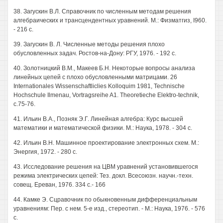
38. Загускин В.Л. Справочник по численным методам решения
алгебраических и трансцендентных уравнений. М.: Физматгиз, I960.
- 216 с.
39. Загускин В. Л. Численные методы решения плохо
обусловленных задач. Ростов-на-Дону: РГУ, 1976. - 192 с.
40. Золотницкий В.М., Макеев Б.Н. Некоторые вопросы анализа
линейных цепей с плохо обусловленными матрицами. 26
Internationales Wissenschaftliclies Kolloquim 1981, Technische
Hochschule Ilmenau, Vortragsreihe A1. Theoretieche Elektro-technik,
c.75-76.
41. Ильин В.А., Позняк Э.Г. Линейная алгебра: Курс высшей
математики и математической физики. М.: Наука, 1978. - 304 с.
42. Ильин В.Н. Машинное проектирование электронных схем. М.:
Энергия, 1972. - 280 с.
43. Исследование решения на ЦВМ уравнений установившегося
режима электрических цепей: Тез. докл. Всесоюзн. научн.-техн.
совещ. Ереван, 1976. 334 с.- 166
44. Камке Э. Сцравочник по обыкновенным дифференциальным
уравнениям: Пер. с нем. 5-е изд., стереотип. - М.: Наука, 1976. - 576
с.