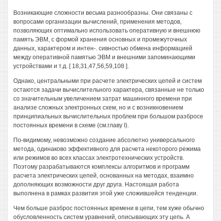
Возникающие сложности весьма разнообразны. Они связаны с
вопросами организации вычислений, применения методов,
позволяющих оптимально использовать оперативную и внешнюю
память ЭВМ, с формой хранения основных и промежуточных
данных, характером и интен-. сивностью обмена информацией
между оперативной памятью ЭВМ и внешними запоминающими
устройствами и т.д. [ 18,31,47,56,59,108 ].
Однако, центральными при расчете электрических цепей и систем
остаются задачи вычислительного характера, связанные не только
со значительным увеличением затрат машинного времени при
анализе сложных электронных схем, но и с возникновением
принципиальных вычислительных проблем при большом разбросе
постоянных времени в схеме (см.главу I).
По-видимому, невозможно создание абсолютно универсального
метода, одинаково эффективного для расчета некоторого режима
или режимов во всех классах электротехнических устройств.
Поэтому разрабатываются комплексы алгоритмов и программ
расчета электрических цепей, основанных на методах, взаимно
дополняющих возможности друг друга. Настоящая работа
выполнена в рамках развития этой уже сложившейся тенденции.
Чем больше разброс постоянных времени в цепи, тем хуже обычно
обусловленность систем уравнений, описывающих эту цепь. А