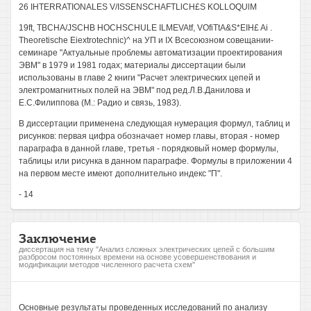
26 IHTERRATIONALES V/ISSENSCHAFTLlCH£S KOLLOQUlM
19ft, TBCHA/JSCHB HOCHSCHULE ILMEVAtf, VOfiTtA&S*EIH£ Ai .
Theoretische Eiextrotechnic)^ на УП и IX Всесоюзном совещании-
семинаре "Актуальные проблемы автоматизации проектирования
ЭВМ" в 1979 и 1981 годах; материалы диссертации были
использованы в главе 2 книги "Расчет электрических цепей и
электромагнитных полей на ЭВМ" под ред.Л.В.Данилова и
Е.С.Филиппова (М.: Радио и связь, 1983).
В диссертации применена следующая нумерация формул, таблиц и
рисунков: первая цифра обозначает номер главы, вторая - номер
параграфа в данной главе, третья - порядковый номер формулы,
таблицы или рисунка в данном параграфе. Формулы в приложении 4
на первом месте имеют дополнительно индекс "П".
- 14
Заключение
диссертация на тему "Анализ сложных электрических цепей с большим
разбросом постоянных времени на основе усовершенствования и
модификации методов численного расчета схем"
Основные результаты проведенных исследований по анализу