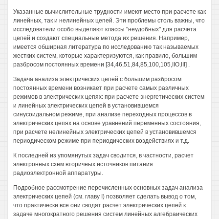
Указанные вычислительные трудности имеют место при расчете как
линейных, так и нелинейных цепей. Эти проблемы столь важны, что
исследователи особо выделяют классы "неудобных" для расчета
цепей и создают специальные метода их решения. Например,
имеется обширная литература по исследованию так называемых
жестких систем, которые характеризуются, как правило, большим
разбросом постоянных времени [34,46,51,84,85,100,105,IIO,III] .
Задача анализа электрических цепей с большим разбросом
постоянных времени возникает при расчете самых различных
режимов в электрических цепях: при расчете энергетических систем
и линейных электрических цепей в установившемся
синусоидальном режиме, при анализе переходных процессов в
электрических цепях на основе уравнений переменных состояния,
при расчете нелинейных электрических цепей в установившемся
периодическом режиме при периодических воздействиях и т.д.
К последней из упомянутых задач сводится, в частности, расчет
электронных схем вторичных источников питания
радиоэлектронной аппаратуры.
Подробное рассмотрение перечисленных основных задач анализа
электрических цепей (см. главу I) позволяет сделать вывод о том,
что практически все они сводят расчет электрических цепей к
задаче многократного решения систем линейных алгебраических