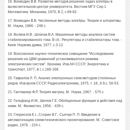
16. Воеводин В.В. Развитие методов решения задач алгебры в
вычислительном центре университета. Вестник МГУ. Сер.1
Математика. Механика, 1970, В 2, с.69-82.
17. Воеводин В.В. Численные методы алгебры. Теория и алгоритмы.
М.: Наука, 1966. - 248 с.
18. Волков И.В., Шлапак В.А. Машинные методы анализа систем
стабилизированного тока. В сб.: Регуляторы и стабилизаторы тока. -
Киев: Наукова думка, 1977, с.3-12.
19. Всесоюзное научно-техническое совещание "Исследование
решения на ЦВМ уравнений установившегося режима
электрических систем". Хроника. Изв.АН СССР. Энергетика и
транспорт, 1977, & I, с.166-168.
20. Гаврилов Л. П. Анализ электронных схем методом степенных
рядов. Изв.вузов СССР. Радиоэлектроника, 1975, т. 18, Ji 9,с. 50-53.
21. Гантмахер Ф.Р. Теория матриц. М.: Наука, 1967. - 575 с.
22. Гельфанд И.М., Шилов Г.Е. Обобщенные функции и действия над
ними. М.: Физматгиз, 1958. - 439 с.
23. Глориозов E.I., Ссорин В.Г., Сыпчук П. П. Введение в
автоматизацию схемотехнического проектирования. М.: Советское
радио, 1976. - 224 с.