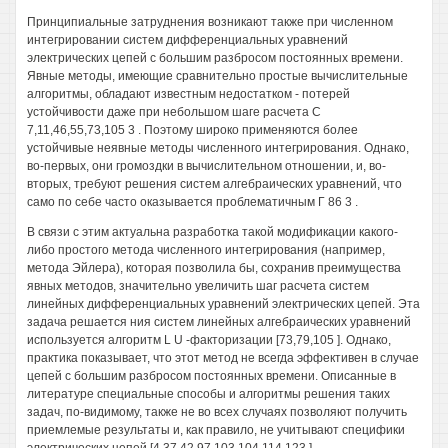
Принципиальные затруднения возникают также при численном
интегрировании систем дифференциальных уравнений
электрических цепей с большим разбросом постоянных времени.
Явные методы, имеющие сравнительно простые вычислительные
алгоритмы, обладают известным недостатком - потерей
устойчивости даже при небольшом шаге расчета С
7,11,46,55,73,105 3 . Поэтому широко применяются более
устойчивые неявные методы численного интегрирования. Однако,
во-первых, они громоздки в вычислительном отношении, и, во-
вторых, требуют решения систем алгебраических уравнений, что
само по себе часто оказывается проблематичным Г 86 3 .
В связи с этим актуальна разработка такой модификации какого-
либо простого метода численного интегрирования (например,
метода Эйлера), которая позволила бы, сохранив преимущества
явных методов, значительно увеличить шаг расчета систем
линейных дифференциальных уравнений электрических цепей. Эта
задача решается ния систем линейных алгебраических уравнений
используется алгоритм L U -факторизации [73,79,105 ]. Однако,
практика показывает, что этот метод не всегда эффективен в случае
цепей с большим разбросом постоянных времени. Описанные в
литературе специальные способы и алгоритмы решения таких
задач, по-видимому, также не во всех случаях позволяют получить
приемлемые результаты и, как правило, не учитывают специфики