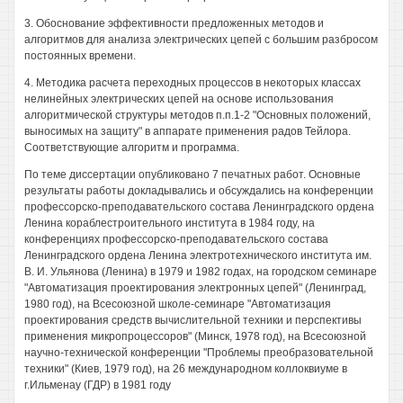
3. Обоснование эффективности предложенных методов и
алгоритмов для анализа электрических цепей с большим разбросом
постоянных времени.
4. Методика расчета переходных процессов в некоторых классах
нелинейных электрических цепей на основе использования
алгоритмической структуры методов п.п.1-2 "Основных положений,
выносимых на защиту" в аппарате применения радов Тейлора.
Соответствующие алгоритм и программа.
По теме диссертации опубликовано 7 печатных работ. Основные
результаты работы докладывались и обсуждались на конференции
профессорско-преподавательского состава Ленинградского ордена
Ленина кораблестроительного института в 1984 году, на
конференциях профессорско-преподавательского состава
Ленинградского ордена Ленина электротехнического института им.
В. И. Ульянова (Ленина) в 1979 и 1982 годах, на городском семинаре
"Автоматизация проектирования электронных цепей" (Ленинград,
1980 год), на Всесоюзной школе-семинаре "Автоматизация
проектирования средств вычислительной техники и перспективы
применения микропроцессоров" (Минск, 1978 год), на Всесоюзной
научно-технической конференции "Проблемы преобразовательной
техники" (Киев, 1979 год), на 26 международном коллоквиуме в
г.Ильменау (ГДР) в 1981 году