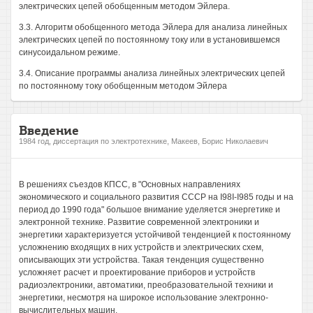
электрических цепей обобщенным методом Эйлера.
3.3. Алгоритм обобщенного метода Эйлера для анализа линейных
электрических цепей по постоянному току или в установившемся
синусоидальном режиме.
3.4. Описание программы анализа линейных электрических цепей
по постоянному току обобщенным методом Эйлера
Введение
1984 год, диссертация по электротехнике, Макеев, Борис Николаевич
В решениях съездов КПСС, в "Основных направлениях
экономического и социального развития СССР на I98I-I985 годы и на
период до 1990 года" большое внимание уделяется энергетике и
электронной технике. Развитие современной электроники и
энергетики характеризуется устойчивой тенденцией к постоянному
усложнению входящих в них устройств и электрических схем,
описывающих эти устройства. Такая тенденция существенно
усложняет расчет и проектирование приборов и устройств
радиоэлектроники, автоматики, преобразовательной техники и
энергетики, несмотря на широкое использование электронно-
вычислительных машин.