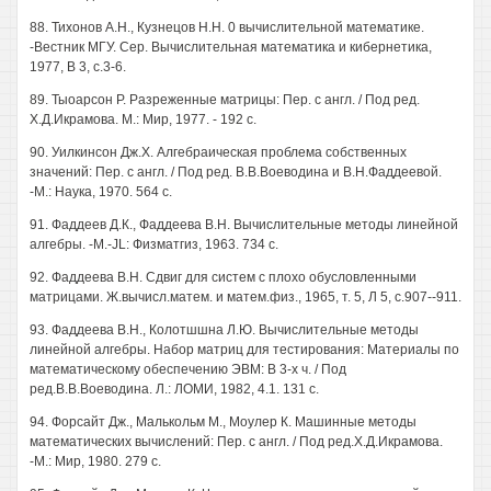
88. Тихонов А.Н., Кузнецов Н.Н. 0 вычислительной математике.
-Вестник МГУ. Сер. Вычислительная математика и кибернетика,
1977, В 3, с.3-6.
89. Тыоарсон Р. Разреженные матрицы: Пер. с англ. / Под ред.
Х.Д.Икрамова. М.: Мир, 1977. - 192 с.
90. Уилкинсон Дж.Х. Алгебраическая проблема собственных
значений: Пер. с англ. / Под ред. В.В.Воеводина и В.Н.Фаддеевой.
-М.: Наука, 1970. 564 с.
91. Фаддеев Д.К., Фаддеева В.Н. Вычислительные методы линейной
алгебры. -M.-JL: Физматгиз, 1963. 734 с.
92. Фаддеева В.Н. Сдвиг для систем с плохо обусловленными
матрицами. Ж.вычисл.матем. и матем.физ., 1965, т. 5, Л 5, с.907--911.
93. Фаддеева В.Н., Колотшшна Л.Ю. Вычислительные методы
линейной алгебры. Набор матриц для тестирования: Материалы по
математическому обеспечению ЭВМ: В 3-х ч. / Под
ред.В.В.Воеводина. Л.: ЛОМИ, 1982, 4.1. 131 с.
94. Форсайт Дж., Малькольм М., Моулер К. Машинные методы
математических вычислений: Пер. с англ. / Под ред.Х.Д.Икрамова.
-М.: Мир, 1980. 279 с.