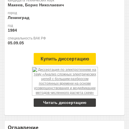
кандидата технических наук
Макеев, Борис Николаевич
город
Ленинград
год
1984
специальность ВАК РФ
05.09.05
Купить диссертацию
Читать диссертацию
Оглавление