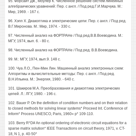
95. Форсайт Дж., Моулер К. Численное решение систем линейных
алгебраических уравнений: Пер. с англ. / Под ред.Г.И.Марчука. М.:
Мир, 1969. - 167 с.
96. Хэпп X. Диакоптика и электрические цепи: Пер. с англ. / Под ред.
В.Г.Миронова. М.: Мир, 1974. - 330 с.
97. Численный анализ на ФОРТРАНе / Под ред.В.В.Воеводина. М.:
МГУ, 1974, вып. 6. - 80 с.
98. Численный анализ на ФОРТРАНе / Под ред. В.В.Воеводина.
99. М.: МГУ, 1974, вып.9. 148 с.
100. Чуа Л.О., Пен-Мин Лин. Машинный анализ электронных схем:
Алгоритмы и вычислительные методы: Пер. с англ. / Под ред.
В.Н.Ильина. М.: Энергия, 1980. - 640 с.
101. Шакиров М.А. Преобразования и диакоптика электрических
цепей. Л.: ЛГУ, 1980. - 196 с.
102. Bauer P. On the definition of condition numbers and on their relation
to closed methods for solving linear systems* Proceed Int. Conference of
Inform* Process UNESCO, Paris, 1960» p* 109-110.
103. Berry R*D# An optional ordering of electronic circuit equations for a
sparse matrix solution* IEEE Transactions on circuit theory, 1971, v. CT-
18, N 1, p. 40-50*