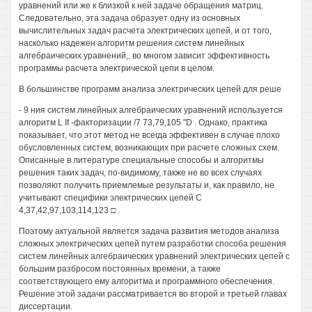
уравнений или же к близкой к ней задаче обращения матриц.
Следовательно, эта задача образует одну из основных
вычислительных задач расчета электрических цепей, и от того,
насколько надежен алгоритм решения систем линейных
алгебраических уравнений,. во многом зависит эффективность
программы расчета электрической цепи в целом.
В большинстве программ анализа электрических цепей для реше
- 9 ния систем линейных алгебраических уравнений используется
алгоритм L If -факторизации /7 73,79,105 "D . Однако, практика
показывает, что этот метод не всегда эффективен в случае плохо
обусловленных систем, возникающих при расчете сложных схем.
Описанные в литературе специальные способы и алгоритмы
решения таких задач, по-видимому, также не во всех случаях
позволяют получить приемлемые результаты и, как правило, не
учитывают специфики электрических цепей С
4,37,42,97,103,114,123 □ .
Поэтому актуальной является задача развития методов анализа
сложных электрических цепей путем разработки способа решения
систем линейных алгебраических уравнений электрических цепей с
большим разбросом постоянных времени, а также
соответствующего ему алгоритма и программного обеспечения.
Решение этой задачи рассматривается во второй и третьей главах
диссертации.