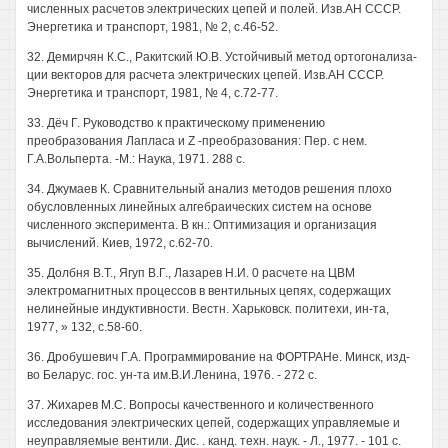
численных расчетов электрических цепей и полей. Изв.АН СССР.
Энергетика и транспорт, 1981, № 2, с.46-52.
32. Демирчян К.С., Ракитский Ю.В. Устойчивый метод ортогонализа-
ции векторов для расчета электрических цепей. Изв.АН СССР.
Энергетика и транспорт, 1981, № 4, с.72-77.
33. Дёч Г. Руководство к практическому применению
преобразования Лапласа и Z -преобразования: Пер. с нем.
Г.А.Вольперта. -М.: Наука, 1971. 288 с.
34. Джумаев К. Сравнительный анализ методов решения плохо
обусловленных линейных алгебраических систем на основе
численного эксперимента. В кн.: Оптимизация и организация
вычислений. Киев, 1972, с.62-70.
35. Долбня В.Т., Ягуп В.Г., Лазарев Н.И. 0 расчете на ЦВМ
электромагнитных процессов в вентильных цепях, содержащих
нелинейные индуктивности. Вестн. Харьковск. политехи, ин-та,
1977, » 132, с.58-60.
36. Дробушевич Г.А. Программирование на ФОРТРАНе. Минск, изд-
во Беларус. гос. ун-та им.В.И.Ленина, 1976. - 272 с.
37. Жихарев М.С. Вопросы качественного и количественного
исследования электрических цепей, содержащих управляемые и
неуправляемые вентили. Дис. . канд. техн. наук. - Л., 1977. - 101 с.