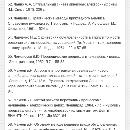
52. Ланнэ А. А. Оптимальный синтез линейных электронных схем.
-М.; Связь, 1978. 336 с.
53. Ланцош К. Практические методы прикладного анализа.
Справочное руководство: Пер. с англ. / Под ред. А.М.Лошшца. М.:
Физматгиз, 1961. - 524 с.
54. Ларченко Н.Е. О критериях обусловленности матриц и точности
решения систем нормальных уравнений: Тр. Моск. ин-та инженеров
землеустройства. М.: Недра, 1964, т.22, с.57-65.
55. Ломоносов В.Ю. Периодические процессы в нелинейных цепях.
-Электричество, 1952, Л 7, с.55-58.
56. Макеев Б.Н. Алгоритм и программная реализация нового
способа анализа одного класса нелинейных электрических цепей.
-Ленинград, 1984. 13 с. - Рукопись представлена Ленингр.
кораблестроительным ин-том. Деп. в ВИНИТИ 20 сент. 1984,6320-
84.
57. Макеев Б.Н. Метод расчета переходных процессов в
нелинейных электрических цепях. Ленинград, 1984. - 7 с. - Рукопись
представлена Ленингр. кораблестроительным ин-том. Деп. в
ВИНИТИ 20 сент. 1984, Jfe 6321-84.
58. Макеев Б.Н. Об одном методе решения плохо обусловленных
систем линейных алгебраических уравнений. Изв. ЛЭТИ им. В. И.