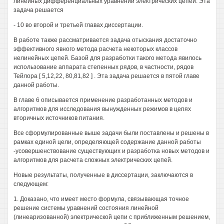
линейных дифференциальных уравнений электрических цепей. Эта
задача решается
- 10 во второй и третьей главах диссертации.
В работе также рассматривается задача отыскания достаточно
эффективного явного метода расчета некоторых классов
нелинейных цепей. Базой для разработки такого метода явилось
использование аппарата степенных рядов, в частности, рядов
Тейлора [ 5,12,22, 80,81,82 ] . Эта задача решается в пятой главе
данной работы.
В главе 6 описывается применение разработанных методов и
алгоритмов для исследования вынужденных режимов в цепях
вторичных источников питания.
Все сформулированные выше задачи были поставлены и решены в
рамках единой цели, определяющей содержание данной работы
-усовершенствование существующих и разработка новых методов и
алгоритмов для расчета сложных электрических цепей.
Новые результаты, полученные в диссертации, заключаются в
следующем:
1. Доказано, что имеет место формула, связывающая точное
решение системы уравнений состояния линейной
(линеаризованной) электрической цепи с приближенным решением,