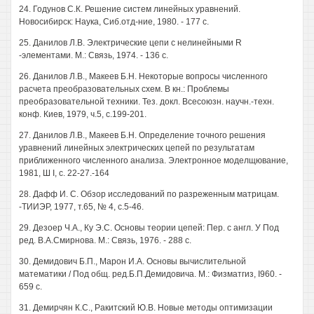
24. Годунов С.К. Решение систем линейных уравнений.
Новосибирск: Наука, Сиб.отд-ние, 1980. - 177 с.
25. Данилов Л.В. Электрические цепи с нелинейными R
-элементами. М.: Связь, 1974. - 136 с.
26. Данилов Л.В., Макеев Б.Н. Некоторые вопросы численного
расчета преобразовательных схем. В кн.: Проблемы
преобразовательной техники. Тез. докл. Всесоюзн. научн.-техн.
конф. Киев, 1979, ч.5, с.199-201.
27. Данилов Л.В., Макеев Б.Н. Определение точного решения
уравнений линейных электрических цепей по результатам
приближенного численного анализа. Электронное моделщювание,
1981, Ш I, с. 22-27.-164
28. Дафф И. С. Обзор исследований по разреженным матрицам.
-ТИИЭР, 1977, т.65, № 4, с.5-46.
29. Дезоер Ч.А., Ку Э.С. Основы теории цепей: Пер. с англ. У Под
ред. В.А.Смирнова. М.: Связь, 1976. - 288 с.
30. Демидович Б.П., Марон И.А. Основы вычислительной
математики / Под общ. ред.Б.П.Демидовича. М.: Физматгиз, I960. -
659 с.
31. Демирчян К.С., Ракитский Ю.В. Новые методы оптимизации