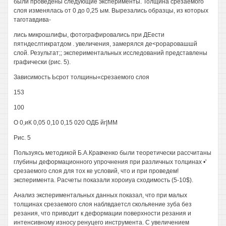
были проведены следующие эксперименты. Толщина срезаемого
слоя изменялась от 0 до 0,25 ым. Вырезались образцы, из которых
таготавдива-
лись микрошлифы, фотографировались при ДЕести
пятндеслтикратдом . увеличения, замерялся де<рораровашшй
слой. Результат;; экспериментальных исследований представлены
графически (рис. 5).
Зависимость Ьсрот толщины«срезаемого слоя
153
100
О 0,иК 0,05 0,10 0,15 020 ОДБ йг|ММ
Рис. 5
Пользуясь методикой Б.А.Кравченко были теоретически рассчитаны
глубины деформационного упрочнения при различных толцинах •'
срезаемого слоя для тох ке условий, что и при проведем!
эксперимента. Расчеты показали хороиуа сходимость (5-10$).
Анализ экспериментальных данных показал, что при малых
толщинах срезаемого слоя наблвдаетсл скольяение зуба без
резания, что приводит к деформации поверхности резания и
интенсивному износу ренуцего инструмента. С увеличением