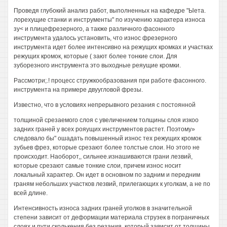
Проведя глубокий анализ работ, выполненных на кафедре "Ыета.
лорехущие станки и инструменты" по изучению характера износа
зу< и плицефрезерного, а также различного фасонного
инструмента удалось установить, что износ фрезерного
инструмента идет более интенсивно на режущих кромках и участках
режущих кромок, которые ( зают более тонкие слои. Для
зуборезного инструмента это выходные реяущие кромки.
Рассмотри;.! процесс стружкообразования при работе фасонного.
инструмента на примере двуугловой фрезы.
Известно, что в условиях непрерывного резания с постоянной
толщиной срезаемого слоя с увеличением толщины слоя изкоо
задних граней у всех рояущих инструментов растет. Поэтому»
следовало бы" ошадать повышенный износ тех режущих кромок
зубьев фрез, которые срезают более толстые слои. Но этого не
происходит. Наоборот,, сильнее.изнашиваются грани лезвий,
которые срезают самые тонкие слои, причем износ носит
локальный характер. Он идет в основном по задним и передним
граням небольших участков лезвий, прилегающих к уголкам, а не по
всей длине.
Интенсивность износа задних граней уголков в значительной
степени зависит от деформации материала струзек в пограничных
слоях и пути сколькения без резания, который зависит от толщины