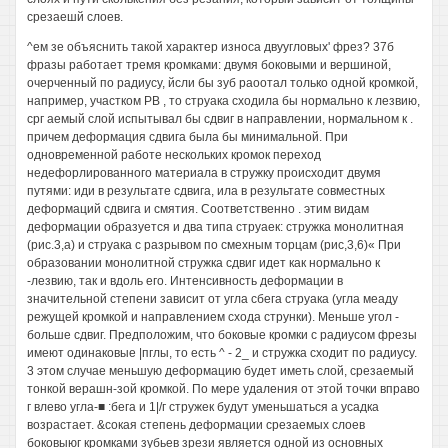
срезаешй слоев.
^ем зе объяснить такой характер износа двуугловых' фрез? 37б
фразы работает тремя кромками: двумя боковыми и вершиной,
очерченный по радиусу, йсли бы зуб раоотал только одной кромкой,
например, участком РВ , то струака сходила бы нормально к лезвию,
срг аемый слой испытывал бы сдвиг в направлении, нормальном к .
причем деформация сдвига была бы минимальной. При
одновременной работе нескольких кромок переход
недефорлированного материала в стружку происходит двумя
путями: иди в результате сдвига, ила в результате совместных
деформаций сдвига и смятия. Соответственно . этим видам
деформации образуется и два типа струаек: стружка монолитная
(рис.3,а) и струака с разрывом по смехным торцам (рис,3,6)« При
образовании монолитной стружка сдвиг идет как нормально к
-лезвию, так и вдоль его. Интенсивность деформации в
значительной степени зависит от угла сбега струака (угла меаду
режущей кромкой и направлением схода струнки). Меньше угол -
больше сдвиг. Предположим, что боковые кромки с радиусом фрезы
имеют одинаковые |пглы, то есть ^ - 2_ и стружка сходит по радиусу.
3 этом случае меньшую деформацию будет иметь слой, срезаемый
тонкой верашн-зой кромкой. По мере удаления от этой точки вправо
г влево угла-■ :бега и 1|/г стружек будут уменьшаться а усадка
возрастает. &сокая степень деформации срезаемых слоев
боковыюг кромками зубьев зрези является одной из основных