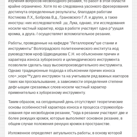
изучения вопросов несвободного резакия, то работ в этой области
крайне ограничено. Хотя по ко следованна уасонкого фрезерования
достигнута определенные результаты, благодаря работам
Костикова Л.Х,, Боброва В.д., Грановского Г.Л. и других, а такхе
инострш:-них исследователей .¡ш, Лука, однако, эти исследования
носили частный характер, когда в работе участвует одна р^уущая
кромка, а друга.-! осуществляет вспомогательное резание.
Работы, проведенные на кафедре "Леталлорежу^ше станки и
инструменты" Волгоградского политехнического института иод
руководством нроф.Шдводицкова С.Н. но объяснении причин и
характера износа зуборезного и цилиндрического инструмента
позволили сделать гашу высокопроизводительного инструмента.
Однако традиционные подхода к объяснении причин износа
сло>.;норе™у;дего инструмон та на учитывали ряд важных иакторов
таких как проскальзывание, а зависимости определения степени
дефг-ыации срезаемых слоев носили частный характер
применительно к зуборезному инструменту.
Таким образом, на сегодняшний день отсутствуют теоретические
основы особенностей характера износа и процесса стружкообра-
зования при несвободном резании, "'огда в резании участвуют две и
более режущих кромок, которые выполняют основное резание, в
общем случае положения ренуцнх кромок в пространстве.
Изложенное определяет актуальность работы, в основу которой