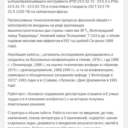
шлпцеобрабагыващего инструмента (РТИ 23.5.32-72 - 23.5.3-1-РТЫ
23.5.41-75 - 23.5.52-75) и отраслевые стандарты (ОСТ 23.5 79-
23.'5.1230-79) на зуборезные фрезы.
Прггрессивные технологические процессы фасонной обработ •
зубообработкп внедрены на ряде крупнеющих
машиностроительных дах страны таких как: ВГТ„, Волгоградский
завод "Баррикады", Киевский завод "Большевик',' Г.1АЗ и др. с обоим
годовым экономи ким эффектом в 592 тыс.рублей Св ценах 1989
года).
Апробация работы, ¡.¡атериалы исследовании докладывались и
суядались на Всесоюзных конференциях в г.Киеве, 1976 г.; г.дд 1980
г.; г.Ленинграде, 1986 г.; на научно-технических конфере в г.л&аяове,
1975 г.; г.днепродзеркинске, 1989,1990 г.г., а та на конференциях,
семинарах и объединенных заседаниях кафедр .1 Волгограде в
1972^-1991 годах и в г.Самаре, г.Луганске, г.Днег Дзержинске в 1991
года'.
Публтткатт. Основное содержание диссертации отракено в Е учных
трудах и в 4 описаниях изобретен;!;:» ка которые получень
локительные решения.
Структура и объем таботн. Работа состоит из введения, де глав,
заключения, списка литературы и 5 приложений, содерг/лгг: шение
отдельных задач, документы о внедрении результатов исс; ваггий в