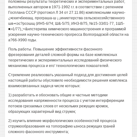
положены результаты теоретических и экспериментальных работ,
выполненных автором в 1971-1992 г.г. в соответствии с репением
Госплана СССР (протокол Л 34 от 27.11.86) комплексными научно-
¿•ехигчбеюащ. програша-ш ¡.¡иниетерства сельскохозяйственного
шв-•:ос?рсошщ (ИН5-б/?4; Ш&-5/75; ИНЗ-8/75, №15-33/01-77, 1Ш5-
■.•1/77),;<&нпстеригва химического машиностроения и программой
ускорения научно-технического прогресса Волгоградской области на
а?66-Х990 годы.
Поль работы. Повышение эффективности фасонного
фрезерования деталей сложной формы на базе комплексных
теоретических и экспериментальных исследований физического
механизма процесса и его' технологических показателей.
Стремление реализовать указанный подход для достижения целей
настоящей работы обусловило необходимости решения комплекса
взаимосвязанных задач,в числе которых:
1) разработать и обосновать общие и частные методики
исследования напряженности процесса с учетом интерференции
потоков срезаемых слоев от нескольких режущих кромок,
образующих характерный вид струкек;
2) изучить влияние морфологических особенностей процесса
стружкообразования на топографию ьзноса режущих граней
сложного фасонного инструмента;