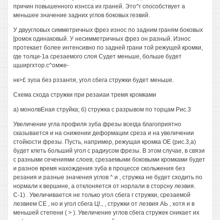
причин повышенного изнсса их граней. Это^г способствует а
меньшее значение задних углов боковых гезвий.
У двуугловых симметричных фрез износ по задним граням боковых
[ромок одинаковый. У несимметричных фрез он разный. Износ
протекает более интенсивно по задней грани той режущей кромки,
где толци-1а срезаемого слоя Судет меньше, больше будет
щширгхтор.с^омже-
нк>£ зуоа без рззанпя, угол сбега стружки будет меньше.
Схема схода стружки при резаиаи тремя кромками
а) монолвЕная струйка; б) стружка с разрывом по торцам Рис.3
Увеличение угла профиля зуба фрезы всегда благоприятно
сказывается и на снижении деформации среза и на увеличении
стойкости фрезы. Пусть, например, режущая кромка ОЕ (рис.3,а)
будет клеть больший угол с радиусом фрезы. В этом случае, в связи
с разными сечениями слоев, срезаемыми боковыми кромками будет
и разное время нахождения зуба в процессе скольжения без
резания и разные значения углов ^ и , стружка не будет сходить по
нормали к вершине, а отклоняется от норлали в сторсну лезвия.
С-1) . Увеличивается не только угол сбега г стружки, срезаемой
лезвием СЕ , но и угол сбега Ц!., , стружки от лезвия АЬ , хотя и в
меньшей степени ( > ). Увеличение углов сбега стружек сникает их