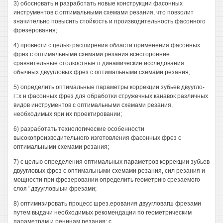
3) обосновать и разработать новые конструкции фасонных
инструментов с оптимальными схемами резания, что повзолит
значительно повысить стойкость и производительность фасонного
фрезерования;
4) провести с целью расширения области применения фасонных
фрез с оптимальными схемами резания всесторонние
сравнительные столкостные п динамические исследования
обычных двуугловых.фрез с оптимальными схемами резания;
5) определить оптимальные параметры коррекции зубьев двуугло-
г::х н фасонных фрез для обработки стружечных канавок различных
видов инструментов с оптимальными схемами резания,
необходимых яри их проектировании;
6) разработать технологические особенности
высокопроизводительного изготовления фасонных фрез с
оптимальными схемами резания;
7) с целью определения оптимальных параметров коррекции зубьев
двуугловых фрез с оптимальными схемами резания, сил резания и
мощности при фрезеровании определить геометрию срезаемого
слоя ' двуугловыыи фрезами;
8) оптимизировать процесс шрез.ерования двуугловагш фрезами
путем выдачи необходимых рекомендации по геометрическим
параметрам и ренинам резания; с