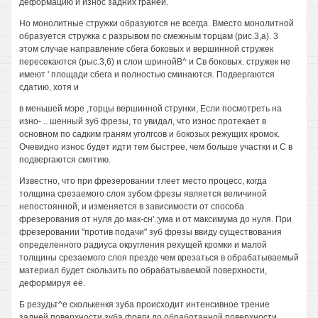
деформацию и износ задних граней.
Но монолитные стружки образуются не всегда. Вместо монолитной
образуется стружка с разрывом по смежным торцам (рис.3,а). 3
этом случае направление сбега боковых и вершинной стружек
пересекаются (рыс.3,6) и слои шринойВ^ и Св боковых. стружек не
имеют ' площади сбега и полностью сминаются. Подвергаются
сдатию, хотя и
в меньшей мэре ,торцы вершинной струнки, Если посмотреть на
изно- .. шенный зуб фрезы, то увидал, что износ протекает в
основном по садким граням уголгсов и бокозых режущих кромок.
Очевидно износ будет идти тем быстрее, чем больше участки и С в
подвергаются смятию.
Известно, что при фрезеровании тлеет место процесс, когда
толщина срезаемого слоя зубом фрезы является величиной
непостоянной, и изменяется в зависимости от способа
фрезерования от нуля до мак-сн'.;ума и от максимума до нуля. При
фрезеровании "против подачи" зуб фрезы ввиду существования
определенного радиуса округления рехущей кромки и малой
толщины срезаемого слоя презде чем врезаться в обрабатываемый
материал будет скользить по обрабатываемой поверхности,
деформируя её.
Б резудьт^е сколькенкя зуба происходит интенсивное трение
задней поверхности зуба фреги до обработанной поверхности,