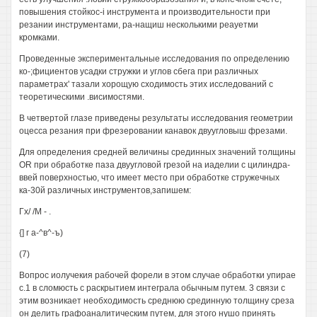
повышения стойкос-i инструмента и производительности при
резании инструментами, ра-нащиш несколькими реауетми
кромками.
Проведенные экспериментальные исследования по определению
ко-;фициентов усадки стружки и углов сбега при различных
параметрах' тазали хорощую сходимость этих исследований с
теоретическими .висимостями.
В четвертой глазе приведены результаты исследования геометрии
оцесса резания при фрезеровании канавок двуугловыш фрезами.
Для определения средней величины срединных значений толщины
OR при обработке паза двуугловой грезой на иаделии с цилиндра-
ввей поверхностью, что имеет место при обработке стружечных
ка-30й различных инструментов,запишем:
Гх/ /М - .
{] г а-^в^-ъ)
(7)
Вопрос иолучекия рабочей форели в этом случае обработки упирае
с.1 в сломюсть с раскрытием интеграла обычным путем. 3 связи с
этим возникает необходимость среднюю срединную толщину среза
он делить графоаналитическим путем, для этого нушо принять