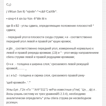
C¿)
j VIKiun Svn fi) ^njivitn^-^+c&if-'CaiXfir^.
• sinq>t 4 sin bz-%in -fi^Wn M n
где В к B2 - утлы сдвига, определяющие положение плоскостей *
сдвига;
- передний угол в плоскости схода струкки; • и - соответственно
передний угол левой и правой ре" куцих кромок;
и jjtn _ соответственно передний угол, измеренный нормально к
левой и правой рекуида кромкам; (JJ/j и ^ - угол мегду направлением
сбега струкки левой и правой редущими кромками;
О-ч и . - толщина к ширина слоя,' срезаемого левой режущей
кромкой;......... _
а г. и Ь2 - толщина и скрика слоя, срезаемого правой реку-
'щей кромкой». ' :"'
Углы £уп , Г2п »Го ' " Хг®^311"1 чеРэз известные у?ли[. ' Цч , , ф} л .
йооы рэшиь систему из трех уравнекй5 2.3.4), необходимо
аналитически определить^ углы сбега стружа ри несвободном
рсзгишч.