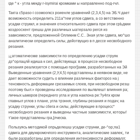
где ^ к - утла мекду r-isymirai кромками ы направленно под-гчл.
Такта c5paso-i созмоогксз роиенле уравнений (2,3,4,5) на ЭБ.Ч дает
возможность определить 211а"тем углов сдвига, а со ветственно
усадки струккл, и значения относительного сдвига при этом срЬдкии
коздоосхент грешш для различных ыатерзало регся из
зависимости, предложенной Олликнм С.С.. Зная угли сдвига, мо^шо
аналитически определить силы, дейотвущиз в п дессе несвободного
резания.
¡¿атзматическке зависимости по определению усадки струяк
дз^орлацлй идиша к сил, действующа: в процессе несвободное
резания реализуется с помощью прог])амм, разработанных на Эй
Выведенные уравнения (2,У,4,5) представлены.в неявном виде, не
дает возможности судить о влиянии различных фактороз на j
тенсквность деформации срезаемых слоев, при несвободном резш
поэтому был:» проведены исследования по вылвлешт влияния ра;
личных ьакюров (переднего угла и угла наклона ре:?у4пх кром
главныл углов з плане, угла трэння, глубины резания и подач; на
усадку струнки, углы сбега и силы, действующие в процесс*
несвободного резания и выведены частные зависимости, которы!
т'акзе представлены гра,[лческа.
Пользуясь методикой опрьделешш усадки струнки, де-^ор;ла1
сдвига для двухкромочпого инструмента, аналитические завлек;, ти
были разработаны для определения интенсивности деформалл;