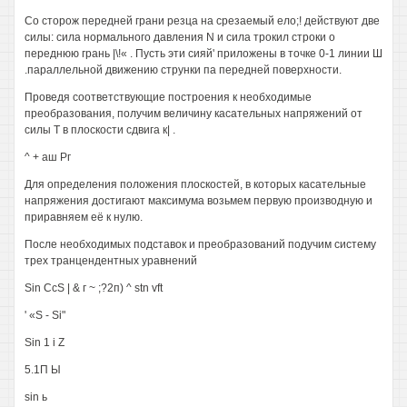
Со сторож передней грани резца на срезаемый ело;! действуют две
силы: сила нормального давления N и сила трокил строки о
переднюю грань |\!« . Пусть эти сияй' приложены в точке 0-1 линии Ш
.параллельной движению струнки па передней поверхности.
Проведя соответствующие построения к необходимые
преобразования, получим величину касательных напряжений от
силы Т в плоскости сдвига к| .
^ + аш Рг
Для определения положения плоскостей, в которых касательные
напряжения достигают максимума возьмем первую производную и
приравняем её к нулю.
После необходимых подставок и преобразований подучим систему
трех транцендентных уравнений
Sin CcS | & г ~ ;?2п) ^ stn vft
' «S - Si"
Sin 1 i Z
5.1П Ы
sin ь