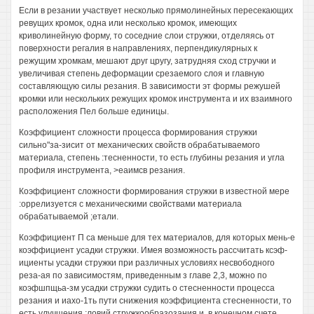
Если в резании участвует несколько прямолинейных пересекающих
ревущих кромок, одна или несколько кромок, имеющих
криволинейную форму, то соседние слои стружки, отделяясь от
поверхности регалия в направлениях, перпендикулярных к
режущим хромкам, мешают друг цругу, затрудняя сход стручки и
увеличивая степень деформации срезаемого слоя и главную
составляющую силы резания. В зависимости эт формы режушей
кромки или нескольких режущих кромок инструмента и их взаимного
расположения Пел больше единицы.
Коэффициент сложности процесса формирования стружки
сильно"за-зисит от механических свойств обрабатываемого
материала, степень :тесненности, то есть глубины резания и угла
профиля инструмента, >еаимсв резания.
Коэффициент сложности формирования стружки в известной мере
:оррелизуется с механическими свойствами материала
обрабатываемой ;етали.
Коэффициент П са меньше для тех материалов, для которых мень-е
коэффициент усадки стружки. Имея возможность рассчитать ксэф-
ициенты усадки стружки при различных условиях несвободного
реза-ая по зависимостям, приведенным з главе 2,3, можно по
коэфшпщьа-зм усадки стружки судить о стесненности процесса
резания и иахо-1ть пути снижения коэффициента стесненности, то
есть улучшения :ловий стружкообразозания и, в конечном счете,