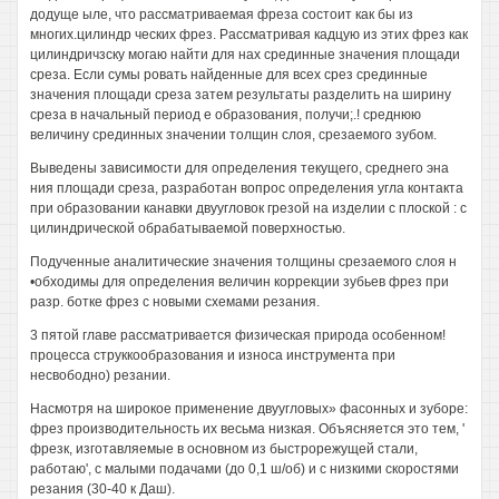
додуще ыле, что рассматриваемая фреза состоит как бы из
многих.цилиндр ческих фрез. Рассматривая кадцую из этих фрез как
цилиндричзску могаю найти для нах срединные значения площади
среза. Если сумы ровать найденные для всех срез срединные
значения площади среза затем результаты разделить на ширину
среза в начальный период е образования, получи;.! среднюю
величину срединных значении толщин слоя, срезаемого зубом.
Выведены зависимости для определения текущего, среднего эна
ния площади среза, разработан вопрос определения угла контакта
при образовании канавки двуугловок грезой на изделии с плоской : с
цилиндрической обрабатываемой поверхностью.
Подученные аналитические значения толщины срезаемого слоя н
•обходимы для определения величин коррекции зубьев фрез при
разр. ботке фрез с новыми схемами резания.
3 пятой главе рассматривается физическая природа особенном!
процесса струккообразования и износа инструмента при
несвободно) резании.
Насмотря на широкое применение двуугловых» фасонных и зуборе:
фрез производительность их весьма низкая. Объясняется это тем, '
фрезк, изготавляемые в основном из быстрорежущей стали,
работаю', с малыми подачами (до 0,1 ш/об) и с низкими скоростями
резания (30-40 к Даш).