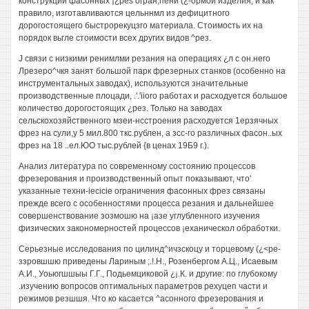
конструкции фасонных ¡¿pes огран;пени (¿-ормой изделия, и как
правило, изготавливаются цельннмл из дефицитного
дорогостоящего быстрорекуцзго материала. Стоимость их на
порядок вьгле стоимости всех других видов ^рез.
J связи с низкими ренимлми резания на операциях ¿л с он.него
Лрезеро^чкя занят большой парк фрезерных станков (особенно на
инструментальных заводах), используются значительные
производственные плоцади, .'.'iioro работах и расходуется большое
количество дорогостоящих ¿рез. Только на заводах
сельскохозяйственного мзеи-нсстроения расходуется 1ерзячных
фрез на сули,у 5 мил.800 ткс.рублен, а зсс-го различных фасон..ых
фрез на 18 ..ел.ЮО тыс.рублей {в ценах 19Б9 г.).
Анализ литература по современному состоянию процессов
фрезерования и производственный опыт показывают, что'
указанные техни-iecicie ограничения фасонных фрез связаны
прежде всего с особенностями процесса резания и дальнейшее
совершенствование зозмошю на ¡азе углубленного изучения
физических закономерностей процессов ¡еханическол обработки.
Серьезные исследования по цилинд^ичзскоцу и торцевому (¿<ре-
ззровшшю приведены Лариным ;.!.Н., Розенбергом А.Ц., Исаевым
А.И., Уоьюгшшыы Г.Г., Подьемциковой ¿¡.К. и другие: по глубокому
.изучению вопросов оптимальных параметров рехуцеп части и
режимов резшшя. Что ко касается ^асонного фрезерования и