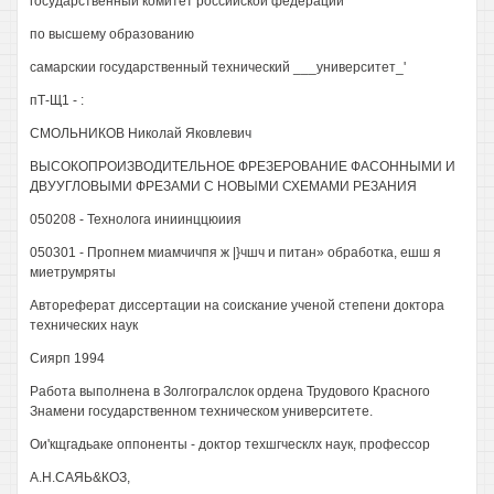
государственный комитет российской федерации
по высшему образованию
самарскии государственный технический ___университет_'
пТ-Щ1 - :
СМОЛЬНИКОВ Николай Яковлевич
ВЫСОКОПРОИЗВОДИТЕЛЬНОЕ ФРЕЗЕРОВАНИЕ ФАСОННЫМИ И
ДВУУГЛОВЫМИ ФРЕЗАМИ С НОВЫМИ СХЕМАМИ РЕЗАНИЯ
050208 - Технолога иниинццюиия
050301 - Пропнем миамчичпя ж |}чшч и питан» обработка, ешш я
миетрумряты
Автореферат диссертации на соискание ученой степени доктора
технических наук
Сиярп 1994
Работа выполнена в Золгогралслок ордена Трудового Красного
Знамени государственном техническом университете.
Ои'кщгадьаке оппоненты - доктор техшгческлх наук, профессор
А.Н.САЯЬ&КОЗ,