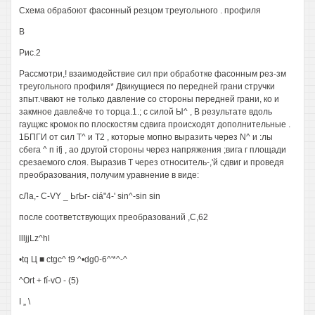
Схема обрабоют фасонный резцом треугольного . профиля
В
Рис.2
Рассмотри,! взаимодействие сил при обработке фасонным рез-зм
треугольного профиля* Двикущиеся по передней грани стручки
зпыт.чвают не только давление со стороны передней грани, ко и
закмное давле&че то торца.1.; с силой Ы^ , В результате вдоль
гаущжс кромок по плоскостям сдвига происходят дополнительные .
1БПГИ от сил Т^ и Т2 , которые мопно выразить через N^ и :лы
сбега ^ п ifj , ао другой стороны через напряжения ;вига г площади
срезаемого слоя. Выразив Т через относитель-,'й сдвиг и проведя
преобразования, получим уравнение в виде:
сЛа,- C-VY _ ЬгЬг- ciá"4-' sin^-sin sin
после соответствующих преобразований ,С,62
llljjLz^hl
•tq Ц ■ ctgc^ t9 ^•dg0-6^'*^-^
^Ort + fí-vO - (5)
I „ \