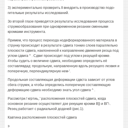
3) экспериментально проверить II внедрить в производство подо-
гителькые результаты исследований.
Зо второй глазе приводятся результаты исследования процесса
стружкообразования при одновременном резании сменными
кромками инструмента.
Примем, что процесс перехода нодефориарованного материала в
струнку происходит в результате сдвига тонких слоев параллельно
плоскости сдвига, наклоненной к направлению движения резца под
углом сдвига ^ . Сдвиг происходит под углом к реаущей кромке.
4тобы судить о величине сдвига, необходимо определить её
составлявдад: продольную, направленную вдоль резущего лезвия и
поперечную, перпендикулярную нем-'.
Продольная составляющая деформации сдвста зависит от углов
сбега струкек, а чтобы определись поперечную составляющую
деформацию сдвига необходимо знать угол сдвига ^ .
Рассмотри.! кгртиь,.' расположения плоскостей сдвига, когда
основное резание осуществляет дзе рекущие кромки В]) и ВГ\ .
Резец работает с радиальной додачей (рис.1).
Кавтина расположения плоскостей сдвига
э