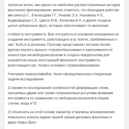
зубчатых колос, как одного из наиболее распространенных катодов
фасонного фрезерования, монно отметить, что благодаря работав
мм шина jU.Í. , Ечозеодзва Г.Г., Рыкова Э.З., Ншнаюаа A.Ü.,
йедведкцкоаа С.К., Цвпса Ю.В., Коганова И.А. и других создана
цолзл зуборезных фрзз, которые обеспечивает пс-внпоннум
стойкость инструмента. Вое эти работы в основном направлена на
создание инструмента, работающего в ус локтях, приближенных к
сво-' 6oAi;oi.íy резанию. Поэтому представляет интерес более
гдуооко изучить процзсс струхкообразовакил н закономерности
износа при несвободном резалки и создать предпосылки для
разработки иоыас конструкций фасонного инструмента,
работающего ирг: лучапх условиях струккообразования.
Учитывая гашеазлоквнйое, были сфорцулнрозаны следуюаще
задачи исследования:
1) провести исследования особенностей деформации слоев,
срезаемых двумя или тремя сопряаеннаыи ро«упими кромками
инструмента по сравнению со свободным резанием в общем
случае, когда и^О ;
2) объяснить на этой основе характер и причины возникновения
локального износа задних граней зубьев дисковых фасонных и
двууг-ловых $рез;