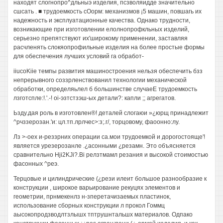
находят слогнопро^дльныэ изделия, псзволяидде значительно
сшсать . ■ трудоемкость сОорм: механизмов ¡5 машин, повшагь их
надежность и эксплуатационные качества. Однако трудности,
возникающие при изготовлении елолнопрофкльных изделий,
серьезно препятствуют их'широкому применении, заставляя
расчленять слокяопрофильные изделия на более простые формы
для обеспечения лучших условий га обработ-
iiucoKiie темпы развития машиностроения нельзя обеспечить бзз
непрерывного соззрленствованил технологии механической
обработки, определяьлел б большинстве случаеЕ трудоемкость
лзготспле:!.'.-! oi-эзтстзэш-ых детали?: капли ;; агрегатов.
Ьзду.дая роль в изготовлен®! деталей слогаюи »¿юрщ принадлежит
^рчззерозан.'и: цл.тп.лрлчес>:з;.г/, торцовому, фаоонно:лу.
Лз >-оех и-реззрних операции са.мои трудоемкой и дорогостояще'!
является урезерозанле .¿асонными ¿резамн. Это объясняется
сравнительно Hji2KJi?.Bi релзтмамл резания и высокой стоимостью
фасонных ^реэ.
Терцовые и цилиндрические (¿рези илеит большое разнообразие к
конструкции , широкое варьирование рекуцях элементов и
геометрии, прнмекенлз н-зперетачизаемых пластинок,
использование сборных конструкции л прокол Гоммц
аысокопродзводлтзлышх тптрушнтальшх материалов. Одпако