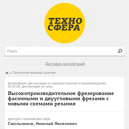
Доставка диссертаций
Технология машиностроения
автореферат диссертации по машиностроению и машиноведению,
05.02.08, диссертация на тему:
Высокопроизводительное фрезерование
фасонными и двуугловыми фрезами с
новыми схемами резания
доктора технических наук
Смольников, Николай Яковлевич