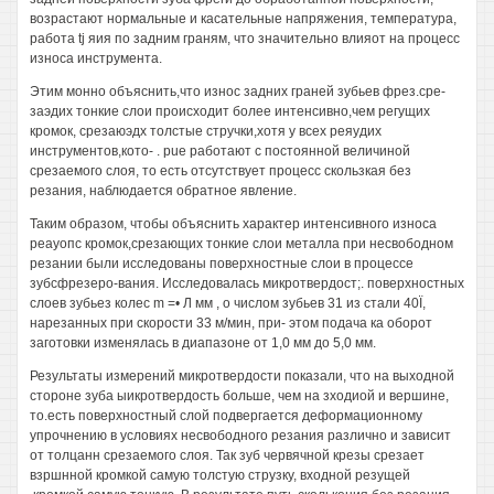
возрастают нормальные и касательные напряжения, температура,
работа tj яия по задним граням, что значительно влияот на процесс
износа инструмента.
Этим монно объяснить,что износ задних граней зубьев фрез.сре-
заэдих тонкие слои происходит более интенсивно,чем регущих
кромок, срезаюэдх толстые стручки,хотя у всех реяудих
инструментов,кото- . pue работают с постоянной величиной
срезаемого слоя, то есть отсутствует процесс скользкая без
резания, наблюдается обратное явление.
Таким образом, чтобы объяснить характер интенсивного износа
реауопс кромок,срезающих тонкие слои металла при несвободном
резании были исследованы поверхностные слои в процессе
зубсфрезеро-вания. Исследовалась микротвердост;. поверхностных
слоев зубьез колес m =• Л мм , о числом зубьев 31 из стали 40Ï,
нарезанных при скорости 33 м/мин, при- этом подача ка оборот
заготовки изменялась в диапазоне от 1,0 мм до 5,0 мм.
Результаты измерений микротвердости показали, что на выходной
стороне зуба ыикротвердость больше, чем на зходиой и вершине,
то.есть поверхностный слой подвергается деформационному
упрочнению в условиях несвободного резания различно и зависит
от толцанн срезаемого слоя. Так зуб червячной крезы срезает
взршнной кромкой самую толстую струзку, входной резущей