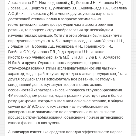
Лосталыгина Р.Г., Иодъеэдпяовой ¿.К., Леснып J.H., Коганова И.А.,
Лосева С.А., Цуцкого В.Т., уилонзнко B.C., Ашлуд-Заде Т.А., Киселева
A.C.,£>.:<:— ' лезского ¿.И. и многих других ученых изучены в
достаточной степени полно в вопросах оптимальных
геометрических параметров рекущой части шрез и режимов
резания, то процессы сгруякообразоваяия пр: несвободном
изучены гораздо меньше. Хотя л в этой области были достигнуты
определеннее результаты благодаря исследованиям Уорева H.H.,
Лоладзе Т.Н., Боброва ¿.д., Резникова H.H., Грановского Г.И.,
Глебова С.У., Куфарова Г.Л., ^едведвдкова Ü.H., а также
иностранных ученых ыерчанга M.Ü., Ли З.Н., Лука В.К., Армарето
И.Дж.А. и других. Однако вопросы изучения процесса
стружкообразования этими исследователями носили частный
характер, когда в работе участвует одаа главная режущая кро;.1ка, а
другая осущесивляет вспомогатель ное резание. Поэтому на
сегодняшний день отсутствуют теоретические эсновы
особенностей характера износа и процесса стружкообразовазия
4M несвободном резании, когда в резании участвуют два я более
режущих кромки, которые выполняют основное резание, в общем
случае гри Jj" jCQ a 0 ; отсутствуют научно-обоснованные
универсальные зависимости по определению интенсивности
процесса струя-гаобразования, объяснение причин интенсивного
износа фасонного шструменга..
Анализируя известные средства попадая эффективности нароза-