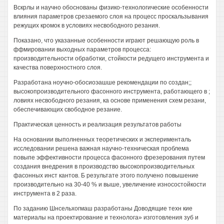
Вскрлы и научно обоснованы физико-технологические особенности
влияния параметров срезаемого слоя на процесс проскальзывания
режущих кромок в условиях несвободного резания.
Показано, что указанные особенности играют решающую роль в
ффмировании выходных параметров процесса:
производительности обработки, стойкости редущего инструмента и
качества поверхностного слоя.
Разработана ноучно-обосиоэашше рекомендации по создан;;
высокопроизводительного фасонного инструмента, работающего в ;
ловиях несвободного резания, ка основе применения схем резани,
обеспечивающих свободное резание.
Практическая ценность и реализация результатов работы
На основании выполненных теоретических и эксперименталь
исследовании решена важная научно-техническая проблема
повыпе эффективности процесса фасонного фрезерования путем
создания внедрения в производство высокопроизводительных
фасонных инст кантов. Б результате этого получено повышение
производительно на 30-40 % и выше, увеличение износостойкости
инструмента в 2 раза.
По заданию Шнсельхогмаш разработаны Доводящие техн кие
материалы на проектирование и технолога» изготовления зуб и