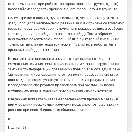
срезаемых слоев при работе тре.скромсчяого инструмента, кото]
позволяй? исследовать процесс любого фасонного инструмента.
Рассмлтривая и аналлз;;руя зависимости, могло найти путл епта-
дзздш процесса несвободного резания за счех прхленеюу тгмалькьх
геометргческш аремзтров инструмента и регдмав рс ния, а особеако
за счет ;,._;ени носвободеого резанля свободт Таким образом,
необходимо создать такси фасонный iiHoipyi который имел бы не
только оптимальные геометрические n^paj.ioi но и работал бы в
процессе свободного резания.
Б трстьзй главе приведены результаты экспериментального
следования влияния геометрических параметров инструмента на
тенсивкссть деформации срезаемых слоев при работе двумя реку
).ш кромками л исследования стесненности процесса на силы рег
нияг когда в резании участвует различное число реауцлх креме
Исследование спл резанля проводилось при различных подач
глубинах резания и геометрических параметрах инструмента.
Введенный показатель степени стесненности процесса резания
при •• резании несколькими кромками показывает отношение сил
резания при несвободном и свободном резании
п -
Псд- iqr (6)