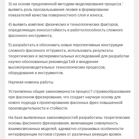
3) на основе предлокенной методики моделирования процесса '
выявить роль проскальзывания лезвия в формировании
показателей качества поверхностного слоя и износа;
4) выявить комплекс физических и технологических факторов,
определяющих износостойкость и работоспособность сложного
фасонного инструмента;
5) разработать и обосновать новые перспективные конструкции
сложного фасонного гн'трукента, использовать результаты
теоретических и экспериментальных исследований для разработки
научно-обоснованных рекоменда'1яй и внедрения
высокопроизводительных технологических процессов,
оборудования и инструментов.
Научная новизна работы.
Установлены общие закономерности процесс? стружкообразования
при фасонном фрезеровании, что создает научную основу для
нового подхода к проектированию фасонных фрез повышенной
производительности и стойкости.
На базе выявленных закономерностей разработаны теоретические
основы фасонного фрезерования, включающие совокупность
взаимосвязанных моделей, адекватно отранаювых особенности
интерференции потоков струкек от различных режущих кромок.