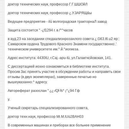
доктор технических наук, профессор Г.Г.ШШОйЛ
доктор технических наук, профессор ¿.У.ЗАРЯЩ&ы
Ведущее предприятие - ilü волгоградская тракторнаЛ завод
Защита состоится " -¿f1294 г. в /^^часов
в ауд.23 на заседании спедаализнрозанлого совета ¿.G63.I6.u2 яр::
Самарском ордена Трудового Красного Знамени государственно:.'
техническом университете им.^.й.^иогиеза.
Адрес института: 4430IU, r.Caj.-apu-Iü, ул.Галактксйовская, 141.
С диссертацией иохно ознакомиться в библиотеке института.
Просив Зас принять участие в обсуждении работы и направить свои
отзывы (в двух экземплярах), заверенные печатью но
вышеуказанно.^ адресу.
Автореферат разослан " ¿¿-/Qf-fs* ¡^¿94 Гф
у.
Ученый секретарь специализированного совета,
доктор техн.наук, профессор Mi.M.lUü2BAH03
В современных машинах и приборах все больнее применение