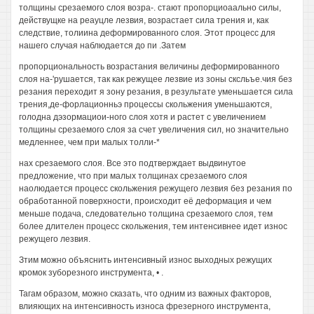
толщины срезаемого слоя возра-. стают пропорциоаально силы,
действущке на реауцле лезвия, возрастает сила трения и, как
следствие, толиина деформированного слоя. Этот процесс для
нашего случая наблюдается до пи .Затем
пропорциональность возрастания величины деформированного
слоя на-'рушается, так как режущее лезвие из зоны сксльъе.чия без
резания переходит я зону резания, в результате уменьшается сила
трения,де-форлационньэ процессы скольжения уменьшаются,
голодна дэзормациои-ного слоя хотя и растет с увеличением
толщины срезаемого слоя за счет увеличения сил, но значительно
медленнее, чем при малых толли-*
нах срезаемого слоя. Все это подтверждает выдвинутое
предложение, что при малых толщинах срезаемого слоя
наолюдается процесс скольжения режущего лезвия без резания по
обработанной поверхности, происходит её деформация и чем
меньше подача, следовательно толщина срезаемого слоя, тем
более длителен процесс скольжения, тем интенсивнее идет износ
режущего лезвия.
Зтим можно объяснить интенсивный износ выходных режущих
кромок зуборезного инструмента, • .
Тагам образом, можно сказать, что одним из важных факторов,
влияющих на интенсивность износа фрезерного инструмента,