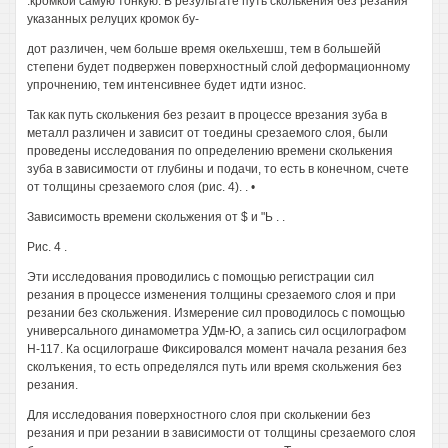
.кромкой самую тонкую. В результате путь сколькения без резания
указанных релуцих кромок бу-
дот различен, чем больше время окельхешш, тем в большейй
степени будет подвержен поверхностный слой деформационному
упрочнению, тем интенсивнее будет идти износ.
Так как путь сколькения без резаит в процессе врезания зуба в
металл различен и зависит от тоедины срезаемого слоя, были
проведены исследования по определению времени сколькения
зуба в зависимости от глубины и подачи, то есть в конечном, счете
от толщины срезаемого слоя (рис. 4). . •
Зависимость времени скольжения от $ и "Ь . .
Рис. 4 .
Эти исследования проводились с помощью регистрации сил
резания в процессе изменения толщины срезаемого слоя и при
резании без скольжения. Измерение сил проводилось с помощью
универсального динамометра УДм-Ю, а запись сил осцилографом
Н-117. Ка осцилограше Фиксировался момент начала резания без
сколъкения, то есть определялся путь или время скольжения без
резания.
Для исследования поверхностного слоя при сколькении без
резания и при резании в зависимости от толщины срезаемого слоя