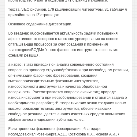
производство. Работа оодераиг 271 страниц ыалшнопзс
текста, '¿ЕО рисунков, 179 кашленовашгй литературы, 31 таблицу я
прилойанли на l'Z страницах.
Основное содержание диссертации.
Во введена: обосновывается актуальность задачи повышения
аффективное тп псоцэссо.п гасскного урезерования на основе
оптга.шза-щш процессов за счет создания и пркиенеиия
ъысоксцроизБОДМе.'х-ного фасонного инструмента с нопы.мк
схемами резшшя.
ä нзрво:: г;:авз приводит он анализ современного состояния
вопроса по процессу струхкообр^зокакия при несвободном резании,
оп-тимизэдии фасонного фрезерования, создания
высокопроизводительных фасонных инструментов,
износостойкости инструмента и качества обработанной
поверхности. Рассматривается вопрос о аизическо;; природе
износа инструмента при несвободном резании и ставится задача о
необходимости разработ;-:!*. теоретических основ создания новых
высокопроизводительных инструментов, обеспечивающих
свободное резание, дается анализ известных средств повышения
эффективности нарезания зубчатых колес.
Если процессы фасонного фрезерования, благодаря
исследозаюивл Розенберга А.;.1., Костюкова Л.Х., Исаева А.И., /