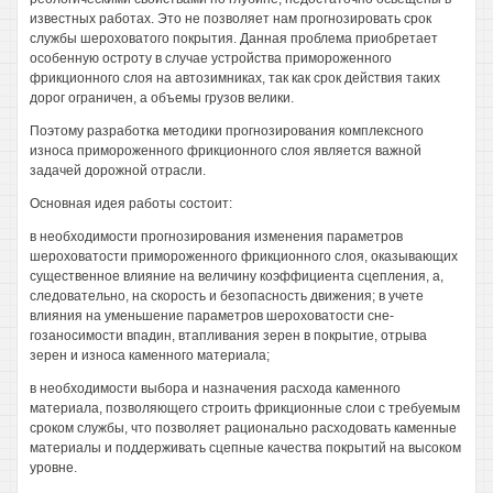
известных работах. Это не позволяет нам прогнозировать срок
службы шероховатого покрытия. Данная проблема приобретает
особенную остроту в случае устройства примороженного
фрикционного слоя на автозимниках, так как срок действия таких
дорог ограничен, а объемы грузов велики.
Поэтому разработка методики прогнозирования комплексного
износа примороженного фрикционного слоя является важной
задачей дорожной отрасли.
Основная идея работы состоит:
в необходимости прогнозирования изменения параметров
шероховатости примороженного фрикционного слоя, оказывающих
существенное влияние на величину коэффициента сцепления, а,
следовательно, на скорость и безопасность движения; в учете
влияния на уменьшение параметров шероховатости сне-
гозаносимости впадин, втапливания зерен в покрытие, отрыва
зерен и износа каменного материала;
в необходимости выбора и назначения расхода каменного
материала, позволяющего строить фрикционные слои с требуемым
сроком службы, что позволяет рационально расходовать каменные
материалы и поддерживать сцепные качества покрытий на высоком
уровне.