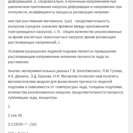
деформацией, а, следовательно, и конечным напряжением при
циклическом приложении нагрузок деформации и напряжения при
ползучести: коэффициенты процесса релаксации напряже-
ния при растяжении материала, 1ра1 - продолжительность
разгрузки (среднее значение времени между приложением
повторяющихся нагрузок), с; N - общее количество реализованных
за время расчетных транспортных нагрузок; время релаксации
растягивающих напряжений, с.
Условием разрушения ледяной подожки является превышение
растягивающим напряжением значения прочности льда на
растяжение.
Анализ экспериментальных данных Г.В. Бялобжеского, Л.М. Гусева,
А.К. Дюнина, Э.Д. Ершова, Н.И. Матвеева позволил нам получить
математические модели для вычисления прочности ледяной
подложки в зависимости от температуры льда, толщины подложки,
количества реализованных нагрузок, продолжительности процесса
сублимации льда, концентра-
1
2 сое 30
2-СО530--^-, (16)