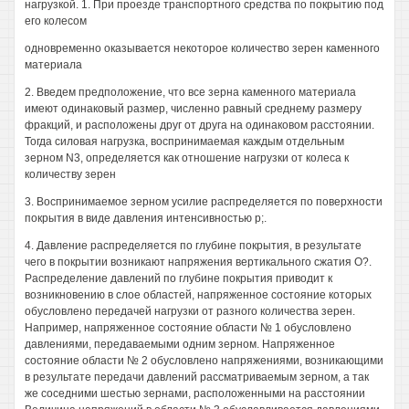
нагрузкой. 1. При проезде транспортного средства по покрытию под
его колесом
одновременно оказывается некоторое количество зерен каменного
материала
2. Введем предположение, что все зерна каменного материала
имеют одинаковый размер, численно равный среднему размеру
фракций, и расположены друг от друга на одинаковом расстоянии.
Тогда силовая нагрузка, воспринимаемая каждым отдельным
зерном N3, определяется как отношение нагрузки от колеса к
количеству зерен
3. Воспринимаемое зерном усилие распределяется по поверхности
покрытия в виде давления интенсивностью р;.
4. Давление распределяется по глубине покрытия, в результате
чего в покрытии возникают напряжения вертикального сжатия О?.
Распределение давлений по глубине покрытия приводит к
возникновению в слое областей, напряженное состояние которых
обусловлено передачей нагрузки от разного количества зерен.
Например, напряженное состояние области № 1 обусловлено
давлениями, передаваемыми одним зерном. Напряженное
состояние области № 2 обусловлено напряжениями, возникающими
в результате передачи давлений рассматриваемым зерном, а так
же соседними шестью зернами, расположенными на расстоянии