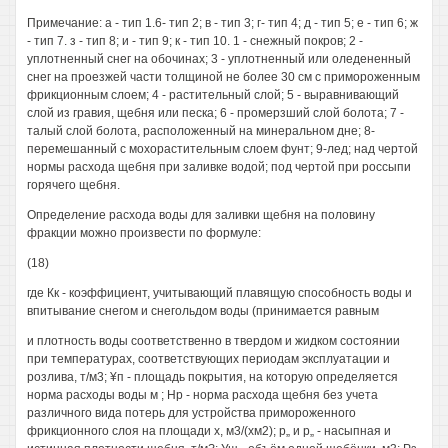
Примечание: а - тип 1.6- тип 2; в - тип 3; г- тип 4; д - тип 5; е - тип 6; ж
- тип 7. з - тип 8; и - тип 9; к - тип 10. 1 - снежный покров; 2 -
уплотненный снег на обочинах; 3 - уплотненный или оледененный
снег на проезжей части толщиной не более 30 см с примороженным
фрикционным слоем; 4 - растительный слой; 5 - выравнивающий
слой из гравия, щебня или песка; 6 - промерзший слой болота; 7 -
талый слой болота, расположенный на минеральном дне; 8-
перемешанный с мохорастительным слоем фунт; 9-лед; над чертой
нормы расхода щебня при заливке водой; под чертой при россыпи
горячего щебня.
Определение расхода воды для заливки щебня на половину
фракции можно произвести по формуле:
(18)
где Кк - коэффициент, учитывающий плавящую способность воды и
впитывание снегом и снегольдом воды (принимается равным
и плотность воды соответственно в твердом и жидком состоянии
при температурах, соответствующих периодам эксплуатации и
розлива, т/м3; ¥п - площадь покрытия, на которую определяется
норма расходы воды м ; Нр - норма расхода щебня без учета
различного вида потерь для устройства примороженного
фрикционного слоя на площади х, м3/(хм2); р„ и р„ - насыпная и