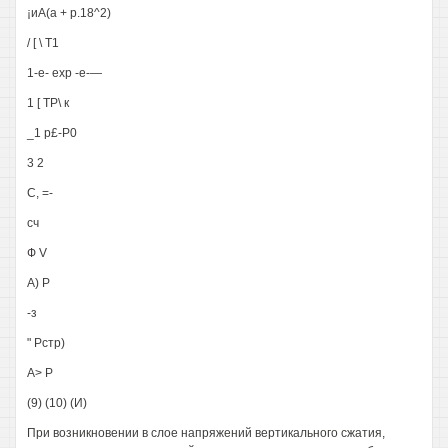
¡иА(а + р.18^2)
/ [ \ Т1
1-е- ехр -е-—
1 [ ТР\ к
_1 р£-Р0
3 2
С, =-
сч
Ф V
А) Р
-з
" Рстр)
А> Р
(9) (10) (И)
При возникновении в слое напряжений вертикального сжатия,