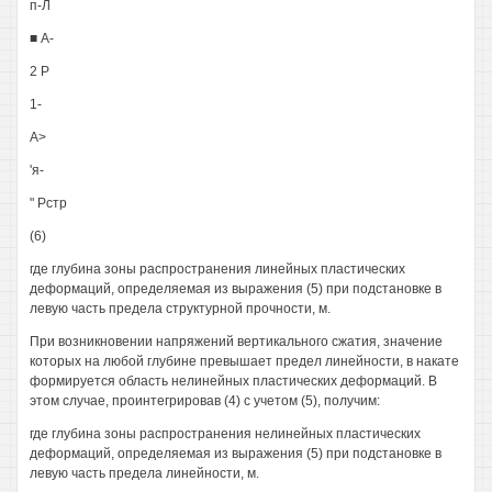
п-Л
■ А-
2 Р
1-
А>
'я-
" Рстр
(6)
где глубина зоны распространения линейных пластических
деформаций, определяемая из выражения (5) при подстановке в
левую часть предела структурной прочности, м.
При возникновении напряжений вертикального сжатия, значение
которых на любой глубине превышает предел линейности, в накате
формируется область нелинейных пластических деформаций. В
этом случае, проинтегрировав (4) с учетом (5), получим:
где глубина зоны распространения нелинейных пластических
деформаций, определяемая из выражения (5) при подстановке в
левую часть предела линейности, м.