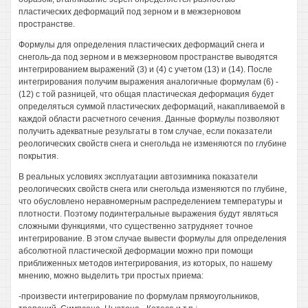
пластических деформаций под зерном и в межзерновом
пространстве.
Формулы для определения пластических деформаций снега и
снеголь-да под зерном и в межзерновом пространстве выводятся
интегрированием выражений (3) и (4) с учетом (13) и (14). После
интегрирования получим выражения аналогичные формулам (6) -
(12) с той разницей, что общая пластическая деформация будет
определяться суммой пластических деформаций, накапливаемой в
каждой области расчетного сечения. Данные формулы позволяют
получить адекватные результаты в том случае, если показатели
реологических свойств снега и снегольда не изменяются по глубине
покрытия.
В реальных условиях эксплуатации автозимника показатели
реологических свойств снега или снегольда изменяются по глубине,
что обусловлено неравномерным распределением температуры и
плотности. Поэтому подинтегральные выражения будут являться
сложными функциями, что существенно затрудняет точное
интегрирование. В этом случае вывести формулы для определения
абсолютной пластической деформации можно при помощи
приближенных методов интегрирования, из которых, по нашему
мнению, можно выделить три простых приема:
-произвести интегрирование по формулам прямоугольников,