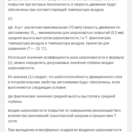
покрытия при которых безопасность и скорость движения будут
обеспечены при соответствующей температуре воздуха.
(1)
где .9,ш< -расчетная максимальная (70 км/ч) скорость движения по
автозимнику; Я„„, -минимальная для шероховатых покрытий (0,5 мм)
средняя высота выступов шероховатости; I и Т- фактическая
температура воздуха и температура воздуха, принятая для
сравнения (Т = - 15 °С).
Используя значения коэффициента шага шероховатости и формулу
(1), можно определить допускаемые значения глубины впадин
шероховатости.
Из анализа (1) следует, что работоспособность фрикционного слоя
и потребительские свойства автозимника будут обеспечены, если
выполняются следующие условия:
где фактические значения средней высоты выступов и средней
глубины
впадин шероховатости покрытия по завершению реализации №го
количества приложений транспортной нагрузки и прошествии Т
суток.
При выпадении атмосферных осадков во впадинах шероховатости