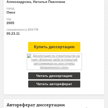
Александрова, Наталья Павловна
город
Омск
год
2005
специальность ВАК РФ
05.23.11
Купить диссертацию
Читать диссертацию
Читать автореферат
Автореферат диссертации