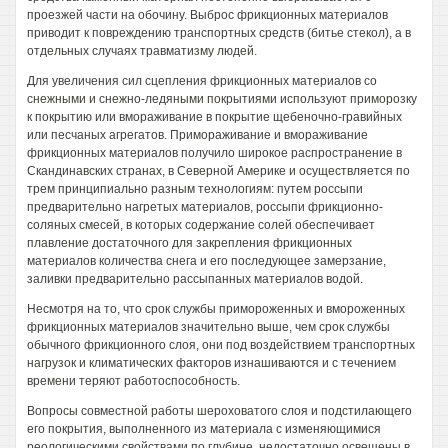
проезжей части на обочину. Выброс фрикционных материалов
приводит к повреждению транспортных средств (битье стекол), а в
отдельных случаях травматизму людей.
Для увеличения сил сцепления фрикционных материалов со
снежными и снежно-ледяными покрытиями используют приморозку
к покрытию или вмораживание в покрытие щебеночно-гравийных
или песчаных агрегатов. Примораживание и вмораживание
фрикционных материалов получило широкое распространение в
Скандинавских странах, в Северной Америке и осуществляется по
трем принципиально разным технологиям: путем россыпи
предварительно нагретых материалов, россыпи фрикционно-
соляных смесей, в которых содержание солей обеспечивает
плавление достаточного для закрепления фрикционных
материалов количества снега и его последующее замерзание,
заливки предварительно рассыпанных материалов водой.
Несмотря на то, что срок службы примороженных и вмороженных
фрикционных материалов значительно выше, чем срок службы
обычного фрикционного слоя, они под воздействием транспортных
нагрузок и климатических факторов изнашиваются и с течением
времени теряют работоспособность.
Вопросы совместной работы шероховатого слоя и подстилающего
его покрытия, выполненного из материала с изменяющимися
реологическими свойствами по глубине, недостаточно освещены в