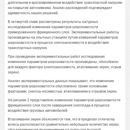
длительном и кратковременном воздействии транспортной нагрузки
на покрытие автозимника. Анализ расхождений подтверждает
адекватность наших решений.
В четвертой главе рассмотрены результаты натурных
исследований изменения параметров шероховатости
примороженного фрикционного слоя. Экспериментальные работы
произведены на опытных станциях путем измерений параметров
шероховатости в процессе снегозаносимости и воздействия
транспортных нагрузок.
При проведении экспериментальных работ исследования
изменения параметров шероховатости произведены, обособлено
для каждого фактора (снегозаносимость, втапливание зерен, отрыв
зерен).
Анализ экспериментальных данных показывает, что изменение
параметров шероховатости обусловлено тремя основными
факторами: снегоза-носимостью, втапливанием и отрывом зерен.
На рисунке 2 представлено изменение параметров шероховатости
фрикционного слоя после завершения снегопада в процессе
воздействия грузовых автомобилей.
Втапливание зерен объясняется тем, что в пределах отпечатка
колеса располагается сравнительно небольшое количество зерен,
обуславливающее возникновение на покрытии высокой