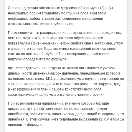
Для определения абсолютных деформаций формулы (3) и (4)
необходимо проинтегрировать по глубине слоя. При этом
необходимо выбрать закон распределения напряжений
вертикального сжатия по глубине слоя.
Предположим, что распределение нагрузки в снеге происходит под
некоторым углом а, величина которого обуславливается
показателями физико-механических свойств снега, например, углом
внутреннего трения. Тогда величина напряжений вертикального
сжатия на некоторой глубине Ъ от поверхности приложения
нагрузки определится по формуле:
где - сосредоточенная нагрузка от колеса автомобиля с учетом
динамичности движениями; ро- давление, передаваемые колесом
на поверхность снега, М11а, щ значение угла внутреннего трения по
завершению реализации Ы-го количества расчешых нагрузок, град;
р - коэффициент условий работы конструктивного слоя,
характеризующий долю угла а в угле внутреннего трения.
При возникновении напряжений, значение которых больше
предела структурной прочности, но не превышает предел
линейности, взаимосвязь пластических деформаций с напряжением
линейная. В этом случае интегрирование выражения (3) с учетом (5)
приводит к формуле: