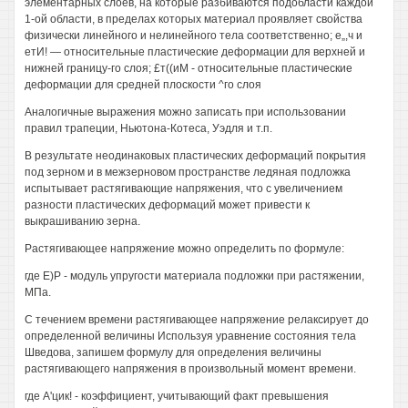
элементарных слоев, на которые разбиваются подобласти каждой
1-ой области, в пределах которых материал проявляет свойства
физически линейного и нелинейного тела соответственно; е„,ч и
етИ! — относительные пластические деформации для верхней и
нижней границу-го слоя; £т((иМ - относительные пластические
деформации для средней плоскости ^го слоя
Аналогичные выражения можно записать при использовании
правил трапеции, Ньютона-Котеса, Уэдля и т.п.
В результате неодинаковых пластических деформаций покрытия
под зерном и в межзерновом пространстве ледяная подложка
испытывает растягивающие напряжения, что с увеличением
разности пластических деформаций может привести к
выкрашиванию зерна.
Растягивающее напряжение можно определить по формуле:
где Е)Р - модуль упругости материала подложки при растяжении,
МПа.
С течением времени растягивающее напряжение релаксирует до
определенной величины Используя уравнение состояния тела
Шведова, запишем формулу для определения величины
растягивающего напряжения в произвольный момент времени.
где А'цик! - коэффициент, учитывающий факт превышения