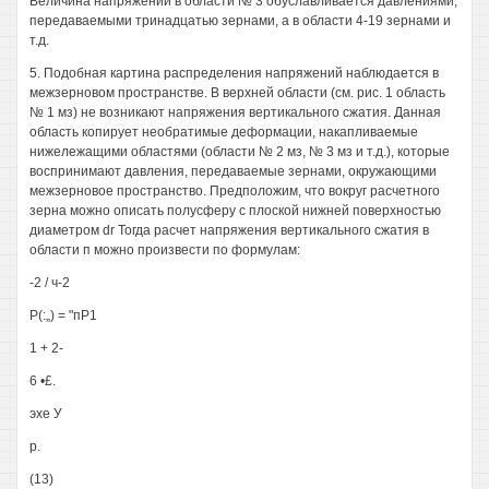
Величина напряжений в области № 3 обуславливается давлениями,
передаваемыми тринадцатью зернами, а в области 4-19 зернами и
т.д.
5. Подобная картина распределения напряжений наблюдается в
межзерновом пространстве. В верхней области (см. рис. 1 область
№ 1 мз) не возникают напряжения вертикального сжатия. Данная
область копирует необратимые деформации, накапливаемые
нижележащими областями (области № 2 мз, № 3 мз и т.д.), которые
воспринимают давления, передаваемые зернами, окружающими
межзерновое пространство. Предположим, что вокруг расчетного
зерна можно описать полусферу с плоской нижней поверхностью
диаметром dr Тогда расчет напряжения вертикального сжатия в
области п можно произвести по формулам:
-2 / ч-2
Р(:„) = "пР1
1 + 2-
6 •£.
эхе У
р.
(13)