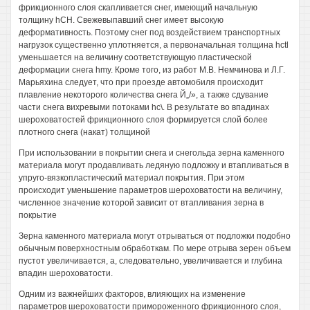
фрикционного слоя скапливается снег, имеющий начальную
толщину hCH. Свежевыпавший снег имеет высокую
деформативность. Поэтому снег под воздействием транспортных
нагрузок существенно уплотняется, а первоначальная толщина hctl
уменьшается на величину соответствующую пластической
деформации снега hmy. Кроме того, из работ М.В. Немчинова и Л.Г.
Марьяхина следует, что при проезде автомобиля происходит
плавление некоторого количества снега Й„/», а также сдувание
части снега вихревыми потоками hc\. В результате во впадинах
шероховатостей фрикционного слоя формируется слой более
плотного снега (накат) толщиной
При использовании в покрытии снега и снегольда зерна каменного
материала могут продавливать ледяную подложку и втапливаться в
упруго-вязкопластический материал покрытия. При этом
происходит уменьшение параметров шероховатости на величину,
численное значение которой зависит от втапливания зерна в
покрытие
Зерна каменного материала могут отрываться от подложки подобно
обычным поверхностным обработкам. По мере отрыва зерен объем
пустот увеличивается, а, следовательно, увеличивается и глубина
впадин шероховатости.
Одним из важнейших факторов, влияющих на изменение
параметров шероховатости примороженного фрикционного слоя,