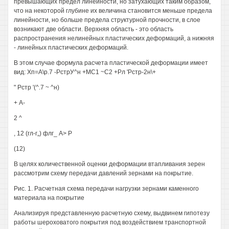
превышающих предел линейности, но затухающих таким образом,
что на некоторой глубине их величина становится меньше предела
линейности, но больше предела структурной прочности, в слое
возникают две области. Верхняя область - это область
распространения нелинейных пластических деформаций, а нижняя
- линейных пластических деформаций.
В этом случае формула расчета пластической деформации имеет
вид: Хп=А\р.7 -РстрУ^н +МС1 ~С2 +Рл 'Рстр-2н\+
" Рстр '(^.7 ~ ^н)
+ А-
2 ^
, 12 (гл-г„) флг_ А> Р
(12)
В целях количественной оценки деформации втапливания зерен
рассмотрим схему передачи давлений зернами на покрытие.
Рис. 1. Расчетная схема передачи нагрузки зернами каменного
материала на покрытие
Анализируя представленную расчетную схему, выдвинем гипотезу
работы шероховатого покрытия под воздействием транспортной