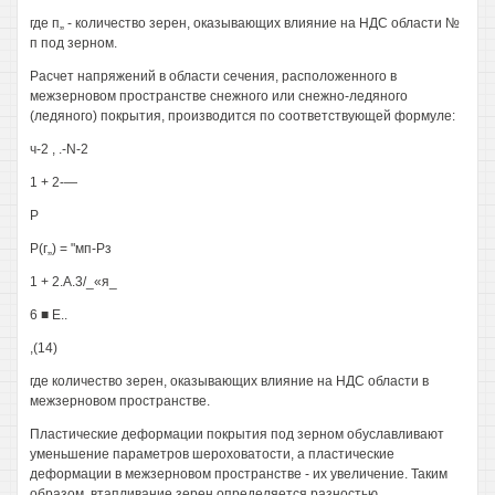
где п„ - количество зерен, оказывающих влияние на НДС области №
п под зерном.
Расчет напряжений в области сечения, расположенного в
межзерновом пространстве снежного или снежно-ледяного
(ледяного) покрытия, производится по соответствующей формуле:
ч-2 , .-N-2
1 + 2-—
Р
Р(г„) = "мп-Рз
1 + 2.А.3/_«я_
6 ■ Е..
,(14)
где количество зерен, оказывающих влияние на НДС области в
межзерновом пространстве.
Пластические деформации покрытия под зерном обуславливают
уменьшение параметров шероховатости, а пластические
деформации в межзерновом пространстве - их увеличение. Таким
образом, втапливание зерен определяется разностью