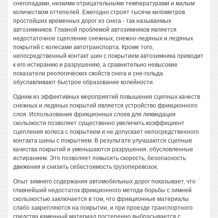
снегопадами, низкими отрицательными температурами и малым
количеством оттепелей. Ежегодно строят тысячи километров
простейших временных дорог из снега - так называемых
автозимников. Главной проблемой автозимников является
недостаточное сцепление снежных, снежно-ледяных и ледяных
покрытий с колесами автотранспорта. Кроме того,
непосредственный контакт шин с покрытием автозимника приводит
к его истиранию и разрушению, а сравнительно невысокие
показатели реологических свойств снега и сне-гольда
обуславливают быстрое образование колейности.
Одним из эффективных мероприятий повышения сцепных качеств
снежных и ледяных покрытий является устройство фрикционного
слоя. Использование фрикционных слоев для ликвидации
скользкости позволяет существенно увеличить коэффициент
сцепления колеса с покрытием и не допускает непосредственного
контакта шины с покрытием. В результате улучшаются сцепные
качества покрытий и уменьшаются разрушения, обусловленные
истиранием. Это позволяет повысить скорость, безопасность
движения и снизить себестоимость грузоперевозок.
Опыт зимнего содержания автомобильных дорог показывает, что
главнейший недостаток фрикционного метода борьбы с зимней
скользкостью заключается в том, что фрикционные материалы
слабо закрепляются на покрытии, и при проезде транспортного
средства каменный материал постепенно выбрасывается с