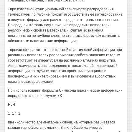
трапеций, Симпсона, Ньютона - Котеса и т.п.;
- при известной функциональной зависимости распределения
температуры по глубине покрытия осуществить ее интегрирование
и получить формулу для расчета среднеинтегрального значения.
По среднеинтегральному значению определить показатели
реологических свойств материала и, считая их значения
постоянными по глубине слоя, по «точным» формулам вычислить
абсолютные пластические деформации;
- произвести расчет относительной пластической деформации при
различных показателях реологических свойств, значения которых
соответствуют температурам на различных глубинах покрытия.
Аппроксимировать распределение относительной пластической
деформации по глубине покрытия простыми функциями с
последующим их интегрированием и вычислением абсолютных
пластических деформаций.
При использовании формулы Симпсона пластические деформации
определяются по формулам: / К
НуН
1=17=1
гдеI - количество элементарных слоев, на которые разбивается
каждая ¡-ая область покрытия; В и К - общее количество