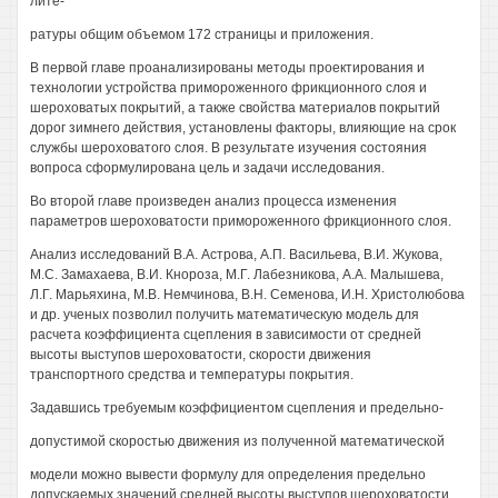
лите-
ратуры общим объемом 172 страницы и приложения.
В первой главе проанализированы методы проектирования и
технологии устройства примороженного фрикционного слоя и
шероховатых покрытий, а также свойства материалов покрытий
дорог зимнего действия, установлены факторы, влияющие на срок
службы шероховатого слоя. В результате изучения состояния
вопроса сформулирована цель и задачи исследования.
Во второй главе произведен анализ процесса изменения
параметров шероховатости примороженного фрикционного слоя.
Анализ исследований В.А. Астрова, А.П. Васильева, В.И. Жукова,
М.С. Замахаева, В.И. Кнороза, М.Г. Лабезникова, А.А. Малышева,
Л.Г. Марьяхина, М.В. Немчинова, В.Н. Семенова, И.Н. Христолюбова
и др. ученых позволил получить математическую модель для
расчета коэффициента сцепления в зависимости от средней
высоты выступов шероховатости, скорости движения
транспортного средства и температуры покрытия.
Задавшись требуемым коэффициентом сцепления и предельно-
допустимой скоростью движения из полученной математической
модели можно вывести формулу для определения предельно
допускаемых значений средней высоты выступов шероховатости