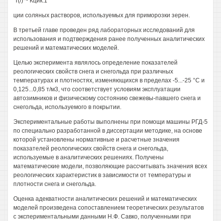
°г(/) ~ Кцик.1
ции соляных растворов, используемых для приморозки зерен.
В третьей главе проведен ряд лабораторных исследований для
использования и подтверждения ранее полученных аналитических
решений и математических моделей.
Целью эксперимента являлось определение показателей
реологических свойств снега и снегольда при различных
температурах и плотностях, изменяющихся в пределах -5...-25 °С и
0,125...0,85 т/м3, что соответствует условиям эксплуатации
автозимников и физическому состоянию свежевы-павшего снега и
снегольда, используемого в покрытии.
Экспериментальные работы выполнены при помощи машины РГД-5
по специально разработанной в диссертации методике, на основе
которой установлены нормативные и расчетные значения
показателей реологических свойств снега и снегольда,
используемые в аналитических решениях. Получены
математические модели, позволяющие рассчитывать значения всех
реологических характеристик в зависимости от температуры и
плотности снега и снегольда.
Оценка адекватности аналитических решений и математических
моделей произведена сопоставлением теоретических результатов
с экспериментальными данными Н.Ф. Савко, полученными при