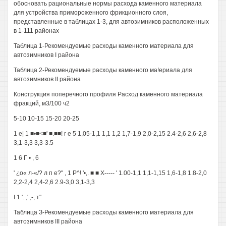
обосновать рациональные нормы расхода каменного материала
для устройства примороженного фрикционного слоя,
представленные в таблицах 1-3, для автозимников расположенных
в 1-111 районах
Таблица 1-Рекомендуемые расходы каменного материала для
автозимников I района
Таблица 2-Рекомендуемые расходы каменного ма!ериала для
автозимников II района
Конструкция поперечного профиля Расход каменного материала
фракций, м3/100 ч2
5-10 10-15 15-20 20-25
1 е| 1 ■•■<■' ■.■■! г е 5 1,05-1,1 1,1 1,2 1,7-1,9 2,0-2,15 2.4-2,6 2,6-2,8
3,1-3,3 3,3-3.5
1 6 Г • , 6
' ¿о« л-«/? л п е?" , 1 Р^! '•,. ■ ■ X----- ' 1.00-1,1 1,1-1,15 1,6-1,8 1.8-2,0
2,2-2,4 2,4-2,6 2.9-3,0 3,1-3,3
I 1 '. ,' ,-; т"
Таблица З-Рекомендуемые расходы каменного материала для
автозимников III района