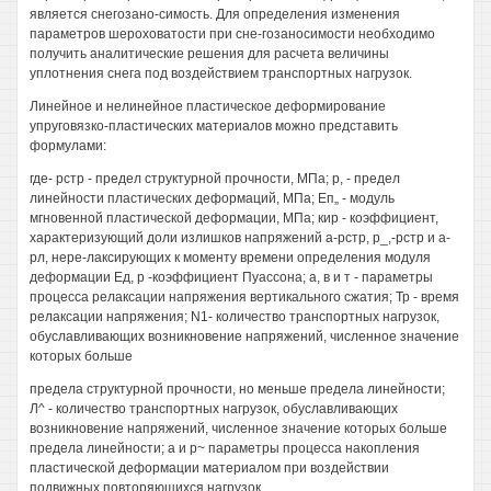
является снегозано-симость. Для определения изменения
параметров шероховатости при сне-гозаносимости необходимо
получить аналитические решения для расчета величины
уплотнения снега под воздействием транспортных нагрузок.
Линейное и нелинейное пластическое деформирование
упруговязко-пластических материалов можно представить
формулами:
где- рстр - предел структурной прочности, МПа; р, - предел
линейности пластических деформаций, МПа; Еп„ - модуль
мгновенной пластической деформации, МПа; кир - коэффициент,
характеризующий доли излишков напряжений а-рстр, р_,-рстр и а-
рл, нере-лаксирующих к моменту времени определения модуля
деформации Ед, р -коэффициент Пуассона; а, в и т - параметры
процесса релаксации напряжения вертикального сжатия; Тр - время
релаксации напряжения; N1- количество транспортных нагрузок,
обуславливающих возникновение напряжений, численное значение
которых больше
предела структурной прочности, но меньше предела линейности;
Л^ - количество транспортных нагрузок, обуславливающих
возникновение напряжений, численное значение которых больше
предела линейности; а и р~ параметры процесса накопления
пластической деформации материалом при воздействии
подвижных повторяющихся нагрузок.