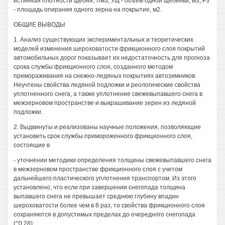
истинная плотности щебня, т/мЗ; Ущ - объём одной щебёнки, м3; Рз
- площадь опирания одного зерна на покрытие, м2.
ОБЩИЕ ВЫВОДЫ
1. Анализ существующих экспериментальных и теоретических
моделей изменения шероховатости фрикционного слоя покрытий
автомобильных дорог показывает их недостаточность для прогноза
срока службы фрикционного слоя, созданного методом
примораживания на снежно-ледяных покрытиях автозимников.
Неучтены свойства ледяной подложки и реологические свойства
уплотненного снега, а также уплотнение свежевыпавшего снега в
межзерновом пространстве и выкрашивание зерен из ледяной
подложки.
2. Выдвинуты и реализованы научные положения, позволяющие
установить срок службы примороженного фрикционного слоя,
состоящие в
- уточнении методики определения толщины свежевыпавшего снега
в межзерновом пространстве фрикционного слоя с учетом
дальнейшего пластического уплотнения транспортом. Из этого
установлено, что если при завершении снегопада толщина
выпавшего снега не превышает среднюю глубину впадин
шероховатости более чем в 8 раз, то свойства фрикционного слоя
сохраняются в допустимых пределах до очередного снегопада
(^0,28);