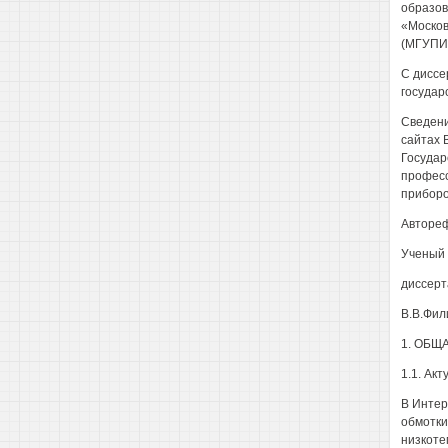
образов
«Москов
(МГУПИ) 
С диссе
государ
Сведени
сайтах 
Государ
професс
приборо
Автореф
Ученый 
диссерт
В.В.Фил
1. ОБЩ
1.1. Акт
В Интер
обмотки
низкоте