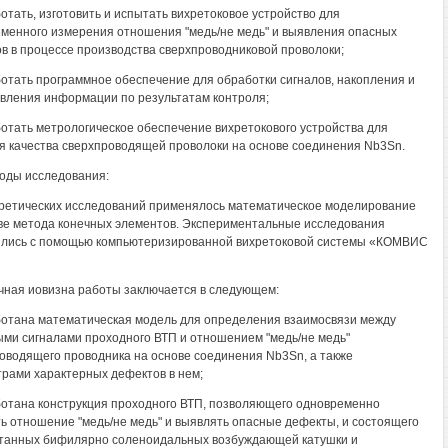
ботать, изготовить и испытать вихретоковое устройство для
менного измерения отношения "медь/не медь" и выявления опасных
в в процессе производства сверхпроводниковой проволоки;
ботать программное обеспечение для обработки сигналов, накопления и
вления информации по результатам контроля;
ботать метрологическое обеспечение вихретокового устройства для
я качества сверхпроводящей проволоки на основе соединения Nb3Sn.
тоды исследования:
ретических исследований применялось математическое моделирование
ве метода конечных элементов. Экспериментальные исследования
лись с помощью компьютеризированной вихретоковой системы «КОМВИС
учная иовизна работы заключается в следующем:
ботана математическая модель для определения взаимосвязи между
ми сигналами проходного ВТП и отношением "медь/не медь"
оводящего проводника на основе соединения Nb3Sn, а также
рами характерных дефектов в нем;
ботана конструкция проходного ВТП, позволяющего одновременно
ь отношение "медь/не медь" и выявлять опасные дефекты, и состоящего
танных бифилярно соленоидальных возбуждающей катушки и