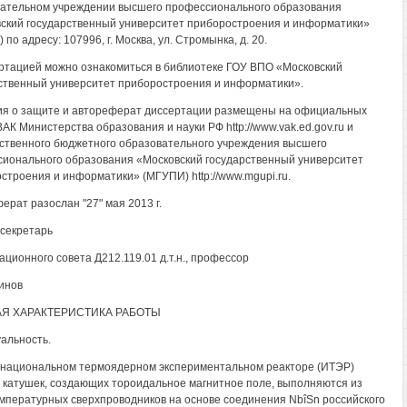
ательном учреждении высшего профессионального образования
ский государственный университет приборостроения и информатики»
по адресу: 107996, г. Москва, ул. Стромынка, д. 20.
ртацией можно ознакомиться в библиотеке ГОУ ВПО «Московский
ственный университет приборостроения и информатики».
я о защите и автореферат диссертации размещены на официальных
ВАК Министерства образования и науки РФ http://www.vak.ed.gov.ru и
ственного бюджетного образовательного учреждения высшего
ионального образования «Московский государственный университет
строения и информатики» (МГУПИ) http://www.mgupi.ru.
ерат разослан "27" мая 2013 г.
секретарь
ационного совета Д212.119.01 д.т.н., профессор
инов
АЯ ХАРАКТЕРИСТИКА РАБОТЫ
уальность.
национальном термоядерном экспериментальном реакторе (ИТЭР)
 катушек, создающих тороидальное магнитное поле, выполняются из
мпературных сверхпроводников на основе соединения NbîSn российского