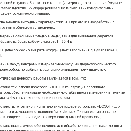
ельной катушки абсолютного канала (измеряющего отношение "медь/не
 а также идентичных дифференциально включенных измерительных
 дефектоскопического канала;
нове анализа выходных характеристик ВТП при его взаимодействии с
ируемым объектом установлено:
змерения отношения "медь/не медь", так и для выявления дефектов
бразно выбрать рабочую частоту f = 60 кГц;
ТП целесообразно выбрать коэффициент заполнения г| в диапазоне Т) =
4;
ояние между центрами измерительных катушек дефектоскопического
целесообразно выбирать равным их эквивалентному диаметру;
актическая ценность работы заключается в том, что:
ботана технология изготовления ВТП и конструкция пассивного
атора, обеспечивающие необходимую стабильность измерений в течение
дства бухты сверхпроводящей проволоки;
ботано, изготовлено и испытано вихретоковое устройство «БОЗОН» для
менного измерения отношения "медь/не медь" и выявления опасных
в в процессе производства сверхпроводниковой проволоки;
ботано программное обеспечение для обработки сигналов, накопления и