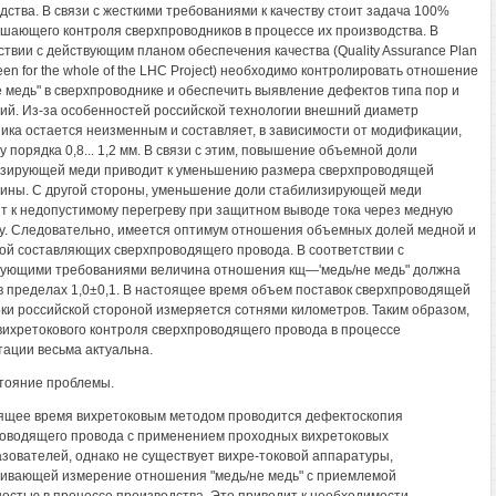
дства. В связи с жесткими требованиями к качеству стоит задача 100%
шающего контроля сверхпроводников в процессе их производства. В
ствии с действующим планом обеспечения качества (Quality Assurance Plan
een for the whole of the LHC Project) необходимо контролировать отношение
е медь" в сверхпроводнике и обеспечить выявление дефектов типа пор и
ий. Из-за особенностей российской технологии внешний диаметр
ика остается неизменным и составляет, в зависимости от модификации,
у порядка 0,8... 1,2 мм. В связи с этим, повышение объемной доли
зирующей меди приводит к уменьшению размера сверхпроводящей
ины. С другой стороны, уменьшение доли стабилизирующей меди
т к недопустимому перегреву при защитном выводе тока через медную
у. Следовательно, имеется оптимум отношения объемных долей медной и
ой составляющих сверхпроводящего провода. В соответствии с
ующими требованиями величина отношения кщ—'медь/не медь" должна
в пределах 1,0±0,1. В настоящее время объем поставок сверхпроводящей
ки российской стороной измеряется сотнями километров. Таким образом,
вихретокового контроля сверхпроводящего провода в процессе
тации весьма актуальна.
стояние проблемы.
ящее время вихретоковым методом проводится дефектоскопия
оводящего провода с применением проходных вихретоковых
зователей, однако не существует вихре-токовой аппаратуры,
ивающей измерение отношения "медь/не медь" с приемлемой