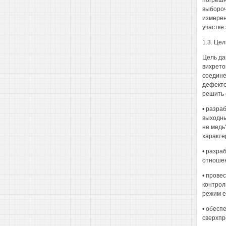
погрешн
выбороч
измерен
участке
1.3. Це
Цель да
вихрето
соедине
дефекто
решить 
• разра
выходны
не медь
характе
• разра
отношен
• прове
контрол
режим е
• обесп
сверхпр