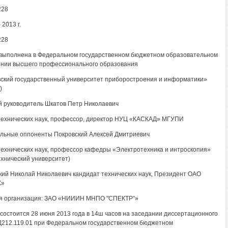
228
 2013 г.
228
выполнена в Федеральном государственном бюджетном образовательном
нии высшего профессионального образования
ский государственный университет приборостроения и информатики»
)
 руководитель Шкатов Петр Николаевич
технических наук, профессор, директор НУЦ «КАСКАД» МГУПИ
ьные оппоненты Покровский Алексей Дмитриевич
технических наук, профессор кафедры «Электротехника и интроскопия»
хнический университет)
кий Николай Николаевич кандидат технических наук, Президент ОАО
К»
я организация: ЗАО «НИИИН МНПО "СПЕКТР"»
состоится 28 июня 2013 года в 14ш часов на заседании диссертационного
Д212.119.01 при Федеральном государственном бюджетном