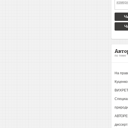
Ч
Ч
Авто
по теме 
На прав
Куценко
ВИХРЕТ
Специал
природн
АВТОРЕ
диссерт