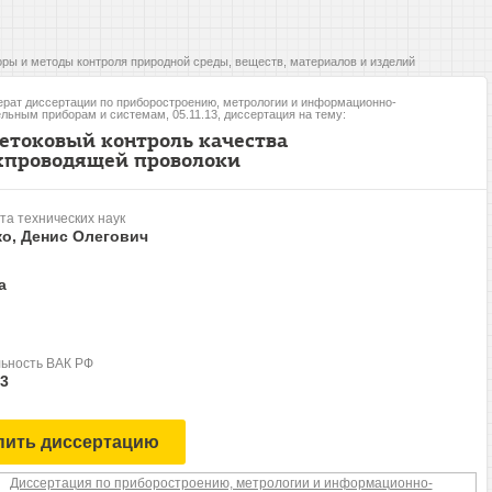
ры и методы контроля природной среды, веществ, материалов и изделий
рат диссертации по приборостроению, метрологии и информационно-
льным приборам и системам, 05.11.13, диссертация на тему:
етоковый контроль качества
хпроводящей проволоки
та технических наук
о, Денис Олегович
а
ьность ВАК РФ
13
пить диссертацию