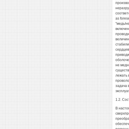
произво
неразру
соответ
as fores
"медь/н
включен
проводн
величин
стабили
сердцев
приводи
оболочк
не медн
существ
лежать 
проволо
задача 
эксплуа
1.2. Со
В насто
сверхпр
преобра
обеспеч