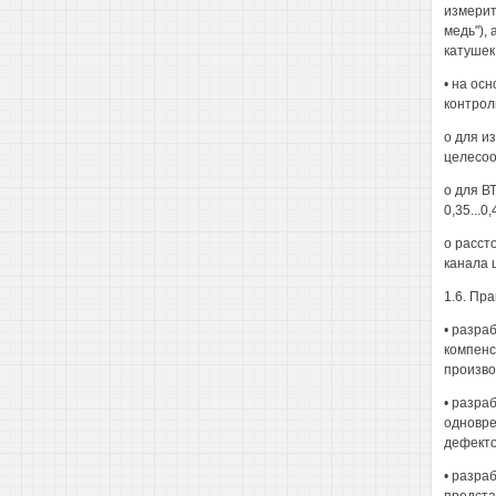
измерит
медь"),
катушек
• на ос
контрол
о для и
целесоо
о для В
0,35...0,
о расст
канала 
1.6. Пр
• разра
компенс
произво
• разра
одновре
дефекто
• разра