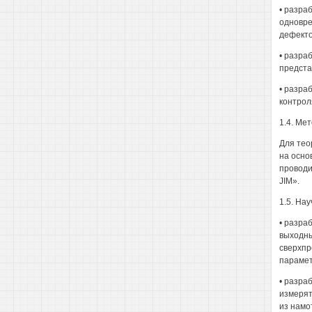
• разра
одновре
дефекто
• разра
предста
• разра
контрол
1.4. Ме
Для тео
на осно
проводи
JIM».
1.5. На
• разра
выходны
сверхпр
парамет
• разра
измерят
из намо