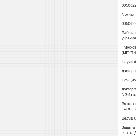
005062
Москва -
005062
Работа 
учрежде
«Москов
(МГУПИ
Научный
доктор 
Официал
доктор 
МЭИ (те
Ватковс
«РОСЭ
Ведуща
Защита 
совета 