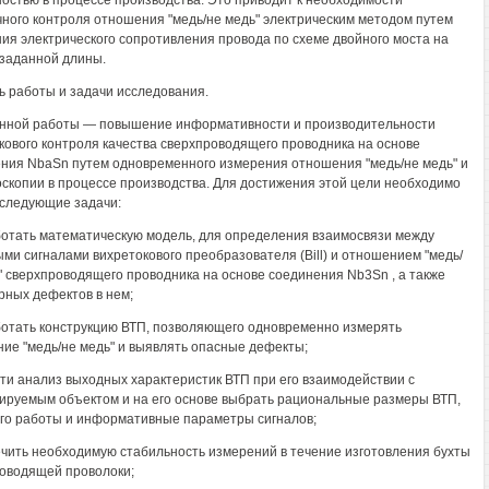
остью в процессе производства. Это приводит к необходимости
ного контроля отношения "медь/не медь" электрическим методом путем
ия электрического сопротивления провода по схеме двойного моста на
 заданной длины.
ль работы и задачи исследования.
нной работы — повышение информативности и производительности
кового контроля качества сверхпроводящего проводника на основе
ния NbaSn путем одновременного измерения отношения "медь/не медь" и
скопии в процессе производства. Для достижения этой цели необходимо
следующие задачи:
ботать математическую модель, для определения взаимосвязи между
ми сигналами вихретокового преобразователя (Bill) и отношением "медь/
" сверхпроводящего проводника на основе соединения Nb3Sn , а также
рных дефектов в нем;
ботать конструкцию ВТП, позволяющего одновременно измерять
ие "медь/не медь" и выявлять опасные дефекты;
сти анализ выходных характеристик ВТП при его взаимодействии с
ируемым объектом и на его основе выбрать рациональные размеры ВТП,
го работы и информативные параметры сигналов;
ечить необходимую стабильность измерений в течение изготовления бухты
оводящей проволоки;