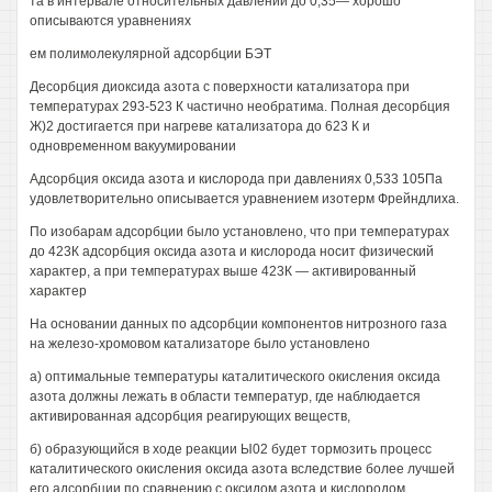
та в интервале относительных давлений до 0,35— хорошо
описываются уравнениях
ем полимолекулярной адсорбции БЭТ
Десорбция диоксида азота с поверхности катализатора при
температурах 293-523 К частично необратима. Полная десорбция
Ж)2 достигается при нагреве катализатора до 623 К и
одновременном вакуумировании
Адсорбция оксида азота и кислорода при давлениях 0,533 105Па
удовлетворительно описывается уравнением изотерм Фрейндлиха.
По изобарам адсорбции было установлено, что при температурах
до 423К адсорбция оксида азота и кислорода носит физический
характер, а при температурах выше 423К — активированный
характер
На основании данных по адсорбции компонентов нитрозного газа
на железо-хромовом катализаторе было установлено
а) оптимальные температуры каталитического окисления оксида
азота должны лежать в области температур, где наблюдается
активированная адсорбция реагирующих веществ,
б) образующийся в ходе реакции Ы02 будет тормозить процесс
каталитического окисления оксида азота вследствие более лучшей
его адсорбции по сравнению с оксидом азота и кислородом,