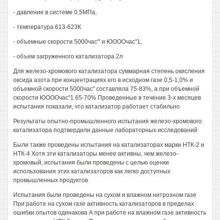
- давление в системе 0,5МПа,
- температура 613-623К
- объемные скорости 5000час"' и ЮОООчас"1,
- объем загруженного катализатора 2л
Для железо-хромового катализатора суммарная степень окисления
оксида азота при концентрациях его в исходном газе 0,5-1,0% и
объемной скорости 5000час" составляла 75-83%, а при объемной
скорости ЮОООчас"1 65-70% Проведенные в течение 3-х месяцев
испытания показали, что катализатор работает стабильно
Результаты опытно-промышленного испытания железо-хромового
катализатора подтвердили данные лабораторных исследований
Были также проведены испытания на катализаторах марки НТК-2 и
НТК-4 Хотя эти катализаторы менее активны, чем железо-
хромовый, испытания были проведены с целью оценки
использования этих катализаторов как легко доступных
промышленных продуктов
Испытания были проведены на сухом и влажном нитрозном газе
При работе на сухом газе активность катализаторов в пределах
ошибки опытов одинакова А при работе на влажном газе активность