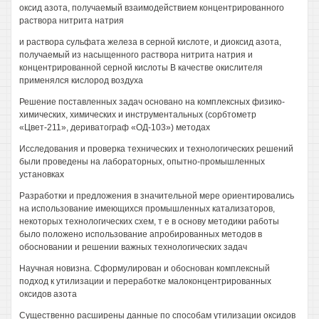
оксид азота, получаемый взаимодействием концентрированного
раствора нитрита натрия
и раствора сульфата железа в серной кислоте, и диоксид азота,
получаемый из насыщенного раствора нитрита натрия и
концентрированной серной кислоты В качестве окислителя
применялся кислород воздуха
Решение поставленных задач основано на комплексных физико-
химических, химических и инструментальных (сорбтометр
«Цвет-211», дериватограф «ОД-103») методах
Исследования и проверка технических и технологических решений
были проведены на лабораторных, опытно-промышленных
установках
Разработки и предложения в значительной мере ориентировались
на использование имеющихся промышленных катализаторов,
некоторых технологических схем, т е в основу методики работы
было положено использование апробированных методов в
обосновании и решении важных технологических задач
Научная новизна. Сформулирован и обоснован комплексный
подход к утилизации и переработке малоконцентрированных
оксидов азота
Существенно расширены данные по способам утилизации оксидов