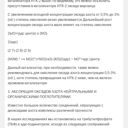
катализатора НТК-2 выше По-видимому, это можно объяснить
присутствием в катализаторе НТК-2 оксида марганца.
С увеличением исходной концентрации оксида азота от 0,5% до 3%
(об ) степень окисления резко увеличивается Дальнейший рост
концентрации оксида азота мало влияет на степень окисления
2ЫО+(адс центр) о (NO).
2(адс)
(2 7) (2 8) (2 9)
(N0W) ^ =» N02(^)+N02(ra3) (КО)2(адс) ~ NO^+адс Центр
Данный катализатор, при необходимости, также можно
рекомендовать для окисления оксида азота концентрации 0,5-3%
(об ), хотя степень превращения на НТК-2 ниже, чем на железо-
хромовом катализаторе
3. АБСОРБЦИЯ ОКСВДОВ АЗОТА НЕЙТРАЛЬНЫМИ И
ОРГАНИЧЕСКИМИ ПОГЛОТИТЕЛЯМИ.
Известно большое количество соединений, образующих с
диоксидами азота комплексы различной прочности
В наших исследованиях мы остановились на трибутилфосфате
(ТБФ) и ади-подинитриле, исходя из следующих соображений