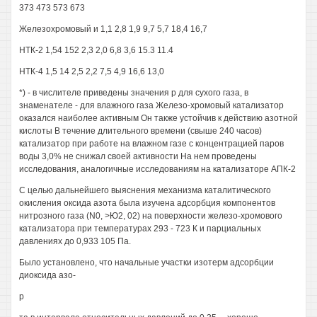
373 473 573 673
Железохромовый и 1,1 2,8 1,9 9,7 5,7 18,4 16,7
НТК-2 1,54 152 2,3 2,0 6,8 3,6 15.3 11.4
НТК-4 1,5 14 2,5 2,2 7,5 4,9 16,6 13,0
*) - в числителе приведены значения р для сухого газа, в
знаменателе - для влажного газа Железо-хромовый катализатор
оказался наиболее активным Он также устойчив к действию азотной
кислоты В течение длительного времени (свыше 240 часов)
катализатор при работе на влажном газе с концентрацией паров
воды 3,0% не снижал своей активности На нем проведены
исследования, аналогичные исследованиям на катализаторе АПК-2
С целью дальнейшего выяснения механизма каталитического
окисления оксида азота была изучена адсорбция компонентов
нитрозного газа (N0, >Ю2, 02) на поверхности железо-хромового
катализатора при температурах 293 - 723 К и парциальных
давлениях до 0,933 105 Па.
Было установлено, что начальные участки изотерм адсорбции
диоксида азо-
р