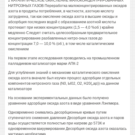
2 КАТАЛИТИЧЕСКОЕ ОКИСЛЕНИЕ МАЛОКОНЦЕНТРИРОВАННЫХ
НИТРОЗНЫХ ГАЗОВ Переработка малоконцентрированных оксидов
азота в продукты потребления, в частности, азотную кислоту
затруднена, так как окисление оксида азота в высшие оксиды и
абсорбция последних водой с образованием азотной кислоты
протекает при низких концентрациях (1,5 — 4,0 %об ) крайне
медленно Следует считать целесообразным предварительное
концентрирование разбавленных нитро-зных газов до
концентрации 7,0 — 10,0 % (об ), в том числе каталитическим
окислением
На первом этапе исследования проводились на промышленном
палладиевом катализаторе марки АПК-2
Для углубления знаний о механизме каталитического окисления
оксида азота вначале был изучен процесс адсорбции отдельных
компонентов нитрозного газа (N0, Ы02, О2, Н20(„ар)) на данном
катализаторе
На основании экспериментальных данных было получено
уравнение адсорбции оксида азота в виде уравнения Лэнгмюра.
Одновременно снимались десорбционные кривые путем
ступенчатого снижения давления Десорбция оксида азота и паров
воды осуществляется полностью при нагреве до 573К и
одновременном вакуумировании Десорбция оксида азота оказалась
частично необратима.