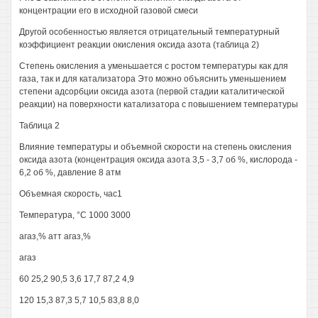
концентрации его в исходной газовой смеси
Другой особенностью является отрицательный температурный
коэффициент реакции окисления оксида азота (таблица 2)
Степень окисления а уменьшается с ростом температуры как для
газа, так и для катализатора Это можно объяснить уменьшением
степени адсорбции оксида азота (первой стадии каталитической
реакции) на поверхности катализатора с повышением температуры
Таблица 2
Влияние температуры и объемной скорости на степень окисления
оксида азота (концентрация оксида азота 3,5 - 3,7 об %, кислорода -
6,2 об %, давление 8 атм
Объемная скорость, час1
Температура, °С 1000 3000
агаз,% атт агаз,%
агаз
60 25,2 90,5 3,6 17,7 87,2 4,9
120 15,3 87,3 5,7 10,5 83,8 8,0