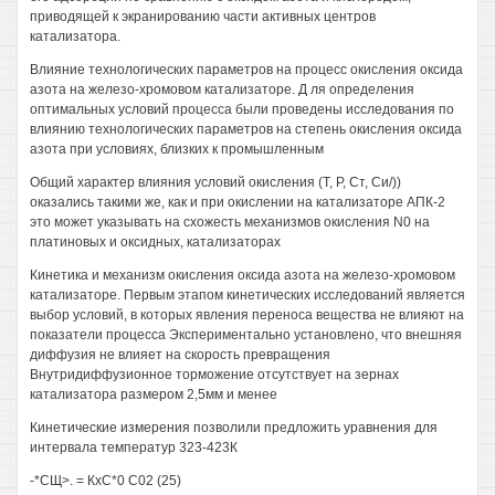
приводящей к экранированию части активных центров
катализатора.
Влияние технологических параметров на процесс окисления оксида
азота на железо-хромовом катализаторе. Д ля определения
оптимальных условий процесса были проведены исследования по
влиянию технологических параметров на степень окисления оксида
азота при условиях, близких к промышленным
Общий характер влияния условий окисления (Т, Р, Ст, Си/))
оказались такими же, как и при окислении на катализаторе АПК-2
это может указывать на схожесть механизмов окисления N0 на
платиновых и оксидных, катализаторах
Кинетика и механизм окисления оксида азота на железо-хромовом
катализаторе. Первым этапом кинетических исследований является
выбор условий, в которых явления переноса вещества не влияют на
показатели процесса Экспериментально установлено, что внешняя
диффузия не влияет на скорость превращения
Внутридиффузионное торможение отсутствует на зернах
катализатора размером 2,5мм и менее
Кинетические измерения позволили предложить уравнения для
интервала температур 323-423К
-*СЩ>. = КхС*0 С02 (25)