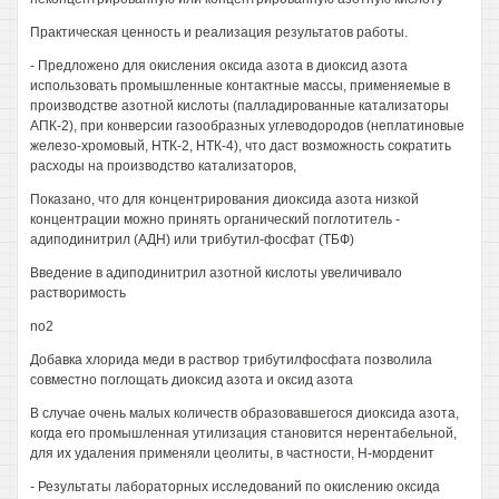
Практическая ценность и реализация результатов работы.
- Предложено для окисления оксида азота в диоксид азота
использовать промышленные контактные массы, применяемые в
производстве азотной кислоты (палладированные катализаторы
АПК-2), при конверсии газообразных углеводородов (неплатиновые
железо-хромовый, НТК-2, НТК-4), что даст возможность сократить
расходы на производство катализаторов,
Показано, что для концентрирования диоксида азота низкой
концентрации можно принять органический поглотитель -
адиподинитрил (АДН) или трибутил-фосфат (ТБФ)
Введение в адиподинитрил азотной кислоты увеличивало
растворимость
no2
Добавка хлорида меди в раствор трибутилфосфата позволила
совместно поглощать диоксид азота и оксид азота
В случае очень малых количеств образовавшегося диоксида азота,
когда его промышленная утилизация становится нерентабельной,
для их удаления применяли цеолиты, в частности, Н-морденит
- Результаты лабораторных исследований по окислению оксида