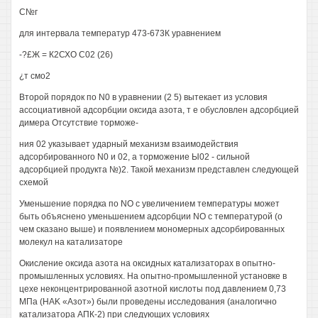
С№г
для интервала температур 473-673К уравнением
-?£Ж = К2СХО С02 (26)
¿т смо2
Второй порядок по N0 в уравнении (2 5) вытекает из условия
ассоциативной адсорбции оксида азота, т е обусловлен адсорбцией
димера Отсутствие торможе-
ния 02 указывает ударный механизм взаимодействия
адсорбированного N0 и 02, а торможение Ы02 - сильной
адсорбцией продукта №)2. Такой механизм представлен следующей
схемой
Уменьшение порядка по NO с увеличением температуры может
быть объяснено уменьшением адсорбции NO с температурой (о
чем сказано выше) и появлением мономерных адсорбированных
молекул на катализаторе
Окисление оксида азота на оксидных катализаторах в опытно-
промышленных условиях. На опытно-промышленной установке в
цехе неконцентрированной азотной кислоты под давлением 0,73
МПа (HAK «Азот») были проведены исследования (аналогично
катализатора АПК-2) при следующих условиях