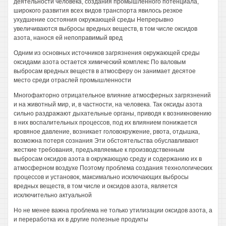
деятельности человека, создания промышленного потенциала,
широкого развития всех видов транспорта явилось резкое
ухудшение состояния окружающей среды Непрерывно
увеличиваются выбросы вредных веществ, в том числе оксидов
азота, нанося ей непоправимый вред
Одним из основных источников загрязнения окружающей среды
оксидами азота остается химический комплекс По валовым
выбросам вредных веществ в атмосферу он занимает десятое
место среди отраслей промышленности
Многофакторно отрицательное влияние атмосферных загрязнений
и на животный мир, и, в частности, на человека. Так оксиды азота
сильно раздражают дыхательные органы, приводя к возникновению
в них воспалительных процессов, под их влиянием понижается
кровяное давление, возникает головокружение, рвота, отдышка,
возможна потеря сознания Эти обстоятельства обуславливают
жесткие требования, предъявляемые к производственным
выбросам оксидов азота в окружающую среду и содержанию их в
атмосферном воздухе Поэтому проблема создания технологических
процессов и установок, максимально исключающих выбросы
вредных веществ, в том числе и оксидов азота, является
исключительно актуальной
Но не менее важна проблема не только утилизации оксидов азота, а
и переработка их в другие полезные продукты