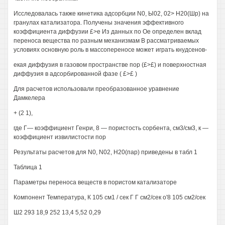
Исследовалась также кинетика адсорбции N0, Ы02, 02> Н20(Шр) на
гранулах катализатора. Получены значения эффективного
коэффициента диффузии £>е Из данных по Ое определен вклад
переноса вещества по разным механизмам В рассматриваемых
условиях основную роль в массопереносе может играть кнудсенов-
екая диффузия в газовом пространстве пор (£>£) и поверхностная
диффузия в адсорбированной фазе ( £>£ )
Для расчетов использовали преобразованное уравнение
Дамкелера
+ (2 1),
где Г— коэффициент Генри, 8 — пористость сорбента, см3/см3, к —
коэффициент извилистости пор
Результаты расчетов для N0, N02, Н20(пар) приведены в табл 1
Таблица 1
Параметры переноса веществ в пористом катализаторе
Компонент Температура, К 105 см1 / сек Г Г см2/сек о'8 105 см2/сек
Ш2 293 18,9 252 13,4 5,52 0,29