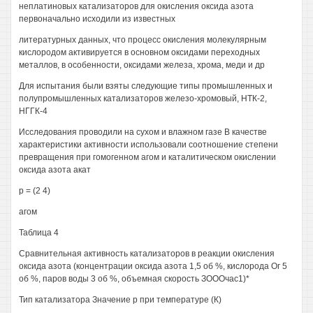
неплатиновых катализаторов для окисления оксида азота
первоначально исходили из известных
литературных данных, что процесс окисления молекулярным
кислородом активируется в основном оксидами переходных
металлов, в особенности, оксидами железа, хрома, меди и др
Для испытания были взяты следующие типы промышленных и
полупромышленных катализаторов железо-хромовый, НТК-2,
НГГК-4
Исследования проводили на сухом и влажном газе В качестве
характеристики активности использовали соотношение степени
превращения при гомогенном агом и каталитическом окислении
оксида азота акат
р = (2 4)
агом
Таблица 4
Сравнительная активность катализаторов в реакции окисления
оксида азота (концентрации оксида азота 1,5 об %, кислорода Ог 5
об %, паров воды 3 об %, объемная скорость ЗОООчас1)*
Тип катализатора Значение р при температуре (К)