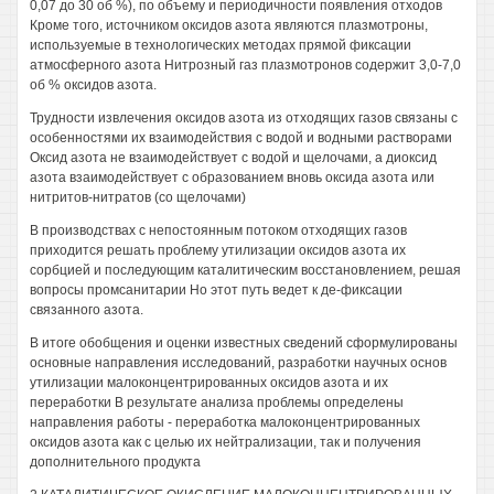
0,07 до 30 об %), по объему и периодичности появления отходов
Кроме того, источником оксидов азота являются плазмотроны,
используемые в технологических методах прямой фиксации
атмосферного азота Нитрозный газ плазмотронов содержит 3,0-7,0
об % оксидов азота.
Трудности извлечения оксидов азота из отходящих газов связаны с
особенностями их взаимодействия с водой и водными растворами
Оксид азота не взаимодействует с водой и щелочами, а диоксид
азота взаимодействует с образованием вновь оксида азота или
нитритов-нитратов (со щелочами)
В производствах с непостоянным потоком отходящих газов
приходится решать проблему утилизации оксидов азота их
сорбцией и последующим каталитическим восстановлением, решая
вопросы промсанитарии Но этот путь ведет к де-фиксации
связанного азота.
В итоге обобщения и оценки известных сведений сформулированы
основные направления исследований, разработки научных основ
утилизации малоконцентрированных оксидов азота и их
переработки В результате анализа проблемы определены
направления работы - переработка малоконцентрированных
оксидов азота как с целью их нейтрализации, так и получения
дополнительного продукта