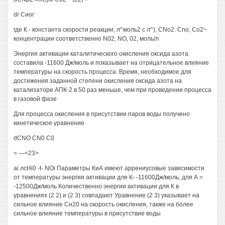
dr Сиог
где К - константа скорости реакции, л^моль2 с л^), CNo2. Cno, Со2~
концентрации соответственно N02, NO, 02, моль/л
Энергия активации каталитического окисления оксида азота
составила -11600 Дж/моль и показывает на отрицательное влияние
температуры на скорость процесса. Время, необходимое для
достижения заданной степени окисления оксида азота на
катализаторе АПК-2 в 50 раз меньше, чем при проведении процесса
в газовой фазе
Для процесса окисления в присутствии паров воды получено
кинетическое уравнение
dCNO CN0 С0
= —<23>
ai лсHi0 -t- NOi Параметры КиА имеют аррениусовые зависимости
от температуры энергии активации для К- -11600Дж/моль, для А =
-12500Дж/моль Количественно энергии активации для К в
уравнениях (2 2) и (2 3) совпадают Уравнение (2 3) указывает на
сильное влияние Сн20 на скорость окисления, также на более
сильное влияние температуры в присутствие воды