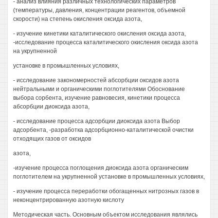
- анализ влияния различных технологических параметров
(температуры, давления, концентрации реагентов, объемной
скорости) на степень окисления оксида азота,
- изучение кинетики каталитического окисления оксида азота,
-исследование процесса каталитического окисления оксида азота
на укрупненной
установке в промышленных условиях,
- исследование закономерностей абсорбции оксидов азота
нейтральными и органическими поглотителями Обоснование
выбора сорбента, изучение равновесия, кинетики процесса
абсорбции диоксида азота,
- исследование процесса адсорбции диоксида азота Выбор
адсорбента, -разработка адсорбционно-каталитической очистки
отходящих газов от оксидов
азота,
-изучение процесса поглощения диоксида азота органическим
поглотителем на укрупненной установке в промышленных условиях,
- изучение процесса переработки обогащенных нитрозных газов в
неконцентрированную азотную кислоту
Методическая часть. Основным объектом исследования являлись