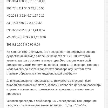
333 39,4 160 21,3 18,13 0,46
393 77,1 111 34,3 42,81 0,55
N0 293 8,3 624 6,7 1,57 0,19
333 14,8 456 9,7 5,12 0,32
393 32,8 202 21,4 11,41 0,34
н2о 333 4,5 203 2,8 1,63 0,36
393 9,3 160 3,9 5,96 0,64
Из данных табл 1 следует, что поверхностная диффузия вносит
существенный вклад в перенос веществ N02 и Н20, который
увеличивается с ростом температуры Это говорит о высокой
подвижности этих молекул на поверхности катализатора. Перенос
молекул оксида азота в порах катализатора осуществляется
главным образом за счет кнудсеновской диффузии
Для исследования процесса каталитического окисления был
выбран динамический метод, который наиболее целесообразен при
изучении совместного протекания гетерогенного и гомогенного
процессов
Условия проведения лабораторных исследований концентрация
оксида азота в исходной газовой смеси от 1,0 до 7,0 об %,