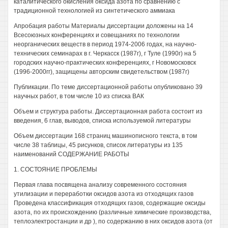
каталитического окисления оксида азота по сравнению с
традиционной технологией из синтетического аммиака
Апробация работы Материалы диссертации доложены на 14
Всесоюзных конференциях и совещаниях по технологии
неорганических веществ в период 1974-2006 годах, на научно-
технических семинарах в г. Черкасск (1987г), г Туле (1990г) на 5
городских научно-практических конференциях, г Новомосковск
(1996-2000гг), защищены авторским свидетельством (1987г)
Публикации. По теме диссертационной работы опубликовано 39
научных работ, в том числе 10 из списка ВАК
Объем и структура работы. Диссертационная работа состоит из
введения, 6 глав, выводов, списка используемой литературы
Объем диссертации 168 страниц машинописного текста, в том
числе 38 таблицы, 45 рисунков, список литературы из 135
наименований СОДЕРЖАНИЕ РАБОТЫ
1. СОСТОЯНИЕ ПРОБЛЕМЫ
Первая глава посвящена анализу современного состояния
утилизации и переработки оксидов азота из отходящих газов
Проведена классификация отходящих газов, содержащие оксиды
азота, по их происхождению (различные химические производства,
теплоэлектростанции и др ), по содержанию в них оксидов азота (от