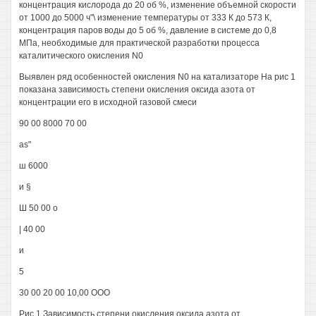
концентрация кислорода до 20 об %, изменение объемной скорости
от 1000 до 5000 ч"\ изменение температуры от 333 К до 573 К,
концентрация паров воды до 5 об %, давление в системе до 0,8
МПа, необходимые для практической разработки процесса
каталитического окисления N0
Выявлен ряд особенностей окисления N0 на катализаторе На рис 1
показана зависимость степени окисления оксида азота от
концентрации его в исходной газовой смеси
90 00 8000 70 00
as"
ш 6000
и §
Ш 50 00 о
| 40 00
и
5
30 00 20 00 10,00 ООО
Рис 1 Зависимость степени окисления оксида азота от