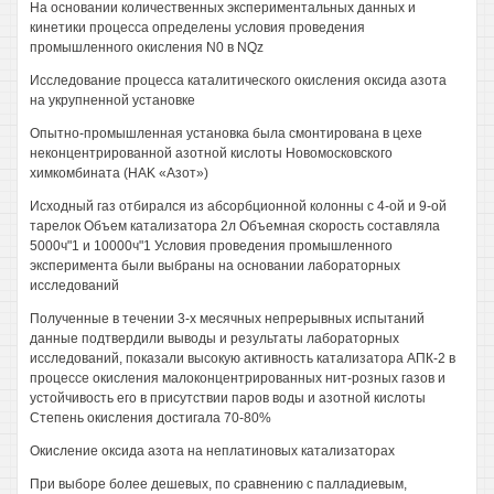
На основании количественных экспериментальных данных и
кинетики процесса определены условия проведения
промышленного окисления N0 в NQz
Исследование процесса каталитического окисления оксида азота
на укрупненной установке
Опытно-промышленная установка была смонтирована в цехе
неконцентрированной азотной кислоты Новомосковского
химкомбината (HAK «Азот»)
Исходный газ отбирался из абсорбционной колонны с 4-ой и 9-ой
тарелок Объем катализатора 2л Объемная скорость составляла
5000ч"1 и 10000ч"1 Условия проведения промышленного
эксперимента были выбраны на основании лабораторных
исследований
Полученные в течении 3-х месячных непрерывных испытаний
данные подтвердили выводы и результаты лабораторных
исследований, показали высокую активность катализатора АПК-2 в
процессе окисления малоконцентрированных нит-розных газов и
устойчивость его в присутствии паров воды и азотной кислоты
Степень окисления достигала 70-80%
Окисление оксида азота на неплатиновых катализаторах
При выборе более дешевых, по сравнению с палладиевым,