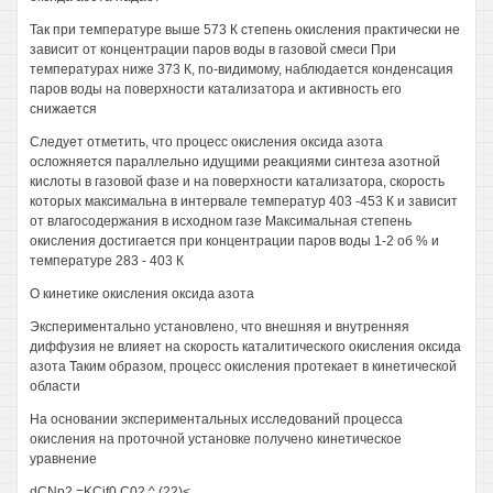
Так при температуре выше 573 К степень окисления практически не
зависит от концентрации паров воды в газовой смеси При
температурах ниже 373 К, по-видимому, наблюдается конденсация
паров воды на поверхности катализатора и активность его
снижается
Следует отметить, что процесс окисления оксида азота
осложняется параллельно идущими реакциями синтеза азотной
кислоты в газовой фазе и на поверхности катализатора, скорость
которых максимальна в интервале температур 403 -453 К и зависит
от влагосодержания в исходном газе Максимальная степень
окисления достигается при концентрации паров воды 1-2 об % и
температуре 283 - 403 К
О кинетике окисления оксида азота
Экспериментально установлено, что внешняя и внутренняя
диффузия не влияет на скорость каталитического окисления оксида
азота Таким образом, процесс окисления протекает в кинетической
области
На основании экспериментальных исследований процесса
окисления на проточной установке получено кинетическое
уравнение
dCNp2 =KCjf0 C02 ^ (22)<