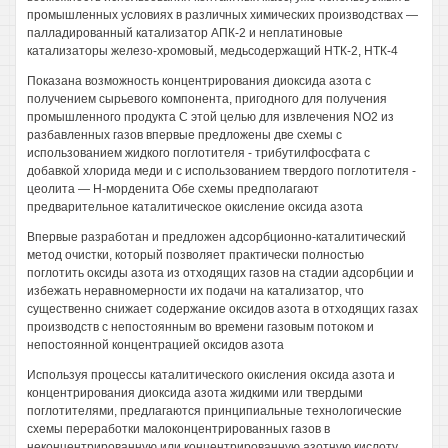
промышленных условиях в различных химических производствах —
палладированный катализатор АПК-2 и неплатиновые
катализаторы железо-хромовый, медьсодержащий НТК-2, НТК-4
Показана возможность концентрирования диоксида азота с
получением сырьевого компонента, пригодного для получения
промышленного продукта С этой целью для извлечения NO2 из
разбавленных газов впервые предложены две схемы с
использованием жидкого поглотителя - трибутилфосфата с
добавкой хлорида меди и с использованием твердого поглотителя -
цеолита — Н-морденита Обе схемы предполагают
предварительное каталитическое окисление оксида азота
Впервые разработан и предложен адсорбционно-каталитический
метод очистки, который позволяет практически полностью
поглотить оксиды азота из отходящих газов на стадии адсорбции и
избежать неравномерности их подачи на катализатор, что
существенно снижает содержание оксидов азота в отходящих газах
производств с непостоянным во времени газовым потоком и
непостоянной концентрацией оксидов азота
Используя процессы каталитического окисления оксида азота и
концентрирования диоксида азота жидкими или твердыми
поглотителями, предлагаются принципиальные технологические
схемы переработки малоконцентрированных газов в
неконцентрированную или концентрированную азотную кислоту