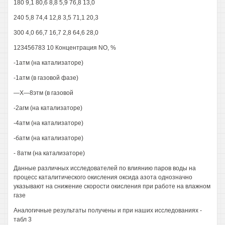
180 9,1 80,6 8,8 5,9 76,8 13,0
240 5,8 74,4 12,8 3,5 71,1 20,3
300 4,0 66,7 16,7 2,8 64,6 28,0
123456783 10 Концентрация NO, %
-1атм (на катализаторе)
-1атм (в газовой фазе)
—X—8этм (в газовой
-2агм (на катализаторе)
-4атм (на катализаторе)
-батм (на катализаторе)
- 8атм (на катализаторе)
Данные различных исследователей по влиянию паров воды на
процесс каталитического окисления оксида азота однозначно
указывают на снижение скорости окисления при работе на влажном
газе
Аналогичные результаты получены и при наших исследованиях -
табл 3