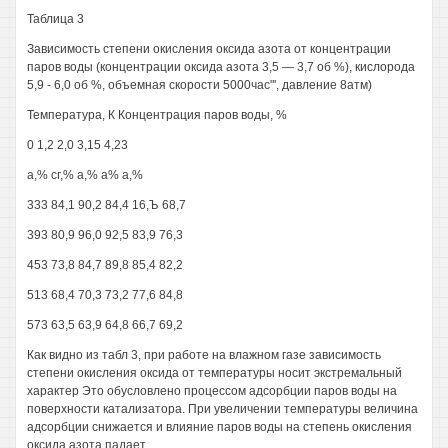
Таблица 3
Зависимость степени окисления оксида азота от концентрации
паров воды (концентрации оксида азота 3,5 — 3,7 об %), кислорода
5,9 - 6,0 об %, объемная скорости 5000час"', давление 8атм)
Температура, К Концентрация паров воды, %
0 1,2 2,0 3,15 4,23
а,% сг,% а,% а% а,%
333 84,1 90,2 84,4 16,Ъ 68,7
393 80,9 96,0 92,5 83,9 76,3
453 73,8 84,7 89,8 85,4 82,2
513 68,4 70,3 73,2 77,6 84,8
573 63,5 63,9 64,8 66,7 69,2
Как видно из табл 3, при работе на влажном газе зависимость
степени окисления оксида от температуры носит экстремальный
характер Это обусловлено процессом адсорбции паров воды на
поверхности катализатора. При увеличении температуры величина
адсорбции снижается и влияние паров воды на степень окисления
оксида азота падает