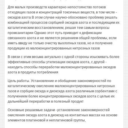
Для малых производств характерно непостоянство потоков
отходящих газов и концентраций токсичных веществ, в том числе -
оксидов азота В этом случае научно-обосновано проблему решать
комбинацией процессов сорбцией оксидов азота и последующим их
каталитическим восстановлением, решая тем самым вопросы
промсанитарии Однако этот путь приводит к дефиксации
связанного азота и не является решением общей проблемы, если
иметь ввиду не только очистку выхлопных газов, но и получение
продукции из малоконцентрированных нитрозных газов
В связи с этим весьма актуально с одной стороны изыскивать более
эффективные способы утилизации оксидов азота, с другой -
находить способы переработки малоконцентрированных оксидов
азота в продукты потребления
Цель работы. Установление и обобщение закономерностей по
каталитическому окислению малоконцентрированных нитрозных
газов и сорбции оксида и диоксида азота различным сорбентами с
получением более концентрированных оксидов азота с целью их
дальнейшей переработки в полезный продукт
Основные решаемые задачи -установление закономерностей
окисления оксида азота в диоксид на контактных массах на основе
элементов платиновой и неплатиновой группы,