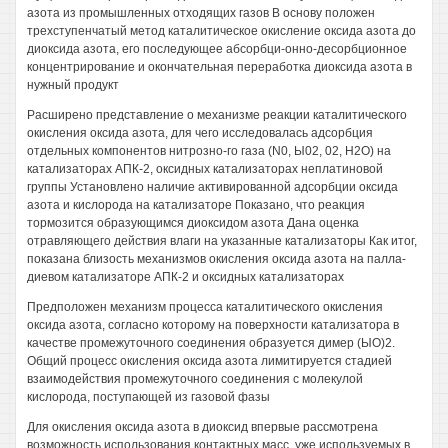
азота из промышленных отходящих газов В основу положен
трехступенчатый метод каталитическое окисление оксида азота до
диоксида азота, его последующее абсорбци-онно-десорбционное
концентрирование и окончательная переработка диоксида азота в
нужный продукт
Расширено представление о механизме реакции каталитического
окисления оксида азота, для чего исследовалась адсорбция
отдельных компонентов нитрозно-го газа (N0, Ы02, 02, Н2О) на
катализаторах АПК-2, оксидных катализаторах неплатиновой
группы Установлено наличие активированной адсорбции оксида
азота и кислорода на катализаторе Показано, что реакция
тормозится образующимся диоксидом азота Дана оценка
отравляющего действия влаги на указанные катализаторы Как итог,
показана близость механизмов окисления оксида азота на палла-
диевом катализаторе АПК-2 и оксидных катализаторах
Предположен механизм процесса каталитического окисления
оксида азота, согласно которому на поверхности катализатора в
качестве промежуточного соединения образуется димер (ЫО)2.
Общий процесс окисления оксида азота лимитируется стадией
взаимодействия промежуточного соединения с молекулой
кислорода, поступающей из газовой фазы
Для окисления оксида азота в диоксид впервые рассмотрена
возможность использования контактных масс, уже используемых в