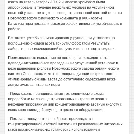
азота на катализаторах АПК-2 и железо-хромовом были
апробированы в течение нескольких месяцев на укрупненной
опытной установке в цехе неконцентрированной азотной кислоты
Новомосковского химического комбината (HAK «Азот»)
Катализаторы показали высокую эффективность и устойчивость в
работе
В этом же цехе была смонтирована укрупненная установка по
поглощению оксидов азота трибутилфосфатом Результаты
лабораторных исследований получили полное подтверждение
Промышленные испытания по поглощению оксидов азота
адиподинитрилом были проведены на укрупненной установке в
цехе щавелевой кислоты Новомосковского завода органического
синтеза Они показали, что с помощью адиподи-нитрила можно
утилизировать оксиды азота до остаточного содержания ниже
допустимых санитарных норм
- Предложены принципиальные технологические схемы
переработки малоконцентрированных нитрозных газов в
неконцентрированную или концентрированную азотную кислоту с
использованием действующего цехового оборудования,
- Показана конкурентоспособность производства
концентрированной азотной кислоты из разбавленных нитрозных
газов плазмохимических установок с использованием