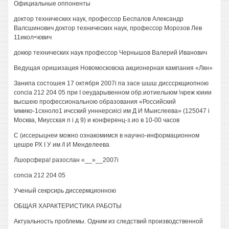
Официальные оппоненты
доктор технических наук, профессор Беспалов Александр
Валсшинович доктор технических наук, профессор Морозов Лев
11икол<ювич
докюр технических наук профессор Чернышов Валерий Иванович
Ведущая оришизация Новомосковска акционерная кампания «Лкн»
Занипа состошея 17 октября 2007i па засе шшш дисссркщиопною
concia 212 204 05 при I оеударывенном обр.иотиелыюм \чреж юиии
высшею профессиональною образования «Российский
\имико-1схноло1 ичсский унннерсиici им Д И Мыислеева» (125047 i
Москва, Миусская п i д 9) и конференц-з.ио в 10-00 часов
С (иссерыцнеи можно ознакомимся в научно-информационном
цешре РХ I У им /I И Менделеева
Лшорсфера! разослан «__»__2007i
concia 212 204 05
Ученый секрсирь диссермционною
ОБЩАЯ ХАРАКТЕРИСТИКА РАБОТЫ
Актуальность проблемы. Одним из следствий производственной