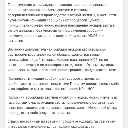
Теоретические и прикладные исследования, направленные на
решение указанных проблем, логически связаны с
совершенствованием производства азотной кислоты, в частности
путем интенсификации сорбционных процессов Однако,
принципиально невозможно полное поглощение оксидов азота в
одном аппарате, без многочисленных ступеней сорбции и
промежуточного окисления с получением только НМ03 или
нитратов
Возможна дополнительная сорбция оксидов азота водными
растворами восстановителей (формальдегид, растворы
гипосульфита и др ), которые хорошо растворяют Ы02, но не
восстанавливают и не растворяют оксид азота. Этот метод нельзя
использовать при небольших концентрациях оксидов азота в газе
Привлекает внимание сорбция оксидов азота твердыми
сорбентами, в частности - цеолитами При этом цеолиты ведут себя
и как сорбент, и как катализатор окисления N0 в >Ю2
Применяя абсорбцию азотной кислотой и водой, можно извлечь из
газа большую часть оксидов азота, неизвлеченные остатки чаще
всего восстанавливают до элементарного азота. Но данный метод
оправдывает себя в крупных произвол-
ствах с постоянным во времени потоком отходящих газов и узким
интервалом изменения концентрации оксидов азота