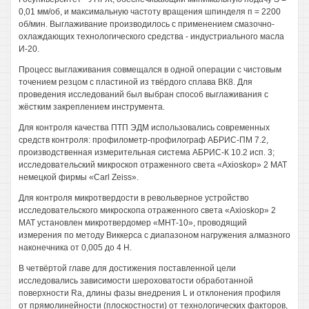
0,01 мм/об, и максимальную частоту вращения шпинделя п = 2200
об/мин. Выглаживание производилось с применением смазочно-
охлаждающих технологического средства - индустриального масла
И-20.
Процесс выглаживания совмещался в одной операции с чистовым
точением резцом с пластиной из твёрдого сплава ВК8. Для
проведения исследований был выбран способ выглаживания с
жёстким закреплением инструмента.
Для контроля качества ПТП ЭДМ использовались современных
средств контроля: профилометр-профилограф АБРИС-ПМ 7.2,
производственная измерительная система АБРИС-К 10.2 исп. 3;
исследовательский микроскоп отраженного света «Axioskop» 2 МАТ
немецкой фирмы «Carl Zeiss».
Для контроля микротвердости в револьверное устройство
исследовательского микроскопа отраженного света «Axioskop» 2
МАТ установлен микротвердомер «МНТ-10», проводящий
измерения по методу Виккерса с диапазоном нагружения алмазного
наконечника от 0,005 до 4 Н.
В четвёртой главе для достижения поставленной цели
исследовались зависимости шероховатости обработанной
поверхности Ra, длины фазы внедрения L и отклонения профиля
от прямолинейности (плоскостности) от технологических факторов,