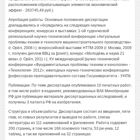
расположением обрабатывающих элементов экономический
эффект - 263745,49 руб.).
Апробация работы. Основные положения диссертации
докладывались и »бсуждались на следующих научных
конференциях, конкурсах и выставках: 1-ой туденческой
региональной научно-технической конференции «Актуальные
проблемы ехники и технологи машиностроительного производства»
(г. Орёл, 2008 г.); всероссийской выставке НТТМ-2009 (г. Москва, 2009
г.; получен диплом ВВЦ за [роект); конкурс «Молодёжь и наука 21
века» (г. Орёл, 2011 г.); XV международной [аучно-технической
конференции «Фундаментальные проблемы техники и ехнологии» -
«Технология- 2012»; ежегодных научно-технических конференциях
[рофессорско-преподавательского состава Госуниверситета - УНПК.
Публикации. По теме диссертации опубликовано 10 печатных работ,
в том числе работ в изданиях, рекомендованных ВАК Минобрнауки
РФ для публикации материале диссертационных исследований, и
получены 3 патента РФ на изобретения.
Структура и объем работы. Диссертация состоит из введения, пяти
глав, ос-говных результатов и выводов по работе, списка
литературы из 111 наименований и [риложения. Работа содержит
200 страниц, в том числе 168 основного текста, 53 ри-унка, 12
таблиц, а так же приложений на 32 страницах.