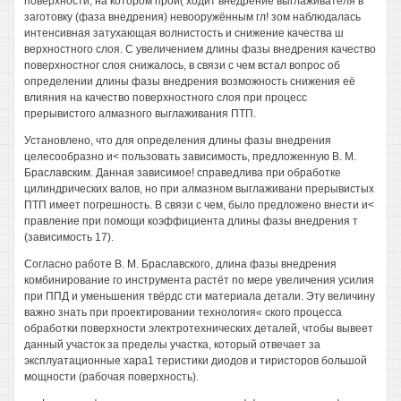
поверхности, на котором прои( ходит внедрение выглаживателя в
заготовку (фаза внедрения) невооружённым гл! зом наблюдалась
интенсивная затухающая волнистость и снижение качества ш
верхностного слоя. С увеличением длины фазы внедрения качество
поверхностног слоя снижалось, в связи с чем встал вопрос об
определении длины фазы внедрения возможность снижения её
влияния на качество поверхностного слоя при процесс
прерывистого алмазного выглаживания ПТП.
Установлено, что для определения длины фазы внедрения
целесообразно и< пользовать зависимость, предложенную В. М.
Браславским. Данная зависимое! справедлива при обработке
цилиндрических валов, но при алмазном выглаживани прерывистых
ПТП имеет погрешность. В связи с чем, было предложено внести и<
правление при помощи коэффициента длины фазы внедрения т
(зависимость 17).
Согласно работе В. М. Браславского, длина фазы внедрения
комбинирование го инструмента растёт по мере увеличения усилия
при ППД и уменьшения твёрдс сти материала детали. Эту величину
важно знать при проектировании технология« ского процесса
обработки поверхности электротехнических деталей, чтобы вывеет
данный участок за пределы участка, который отвечает за
эксплуатационные хара1 теристики диодов и тиристоров большой
мощности (рабочая поверхность).