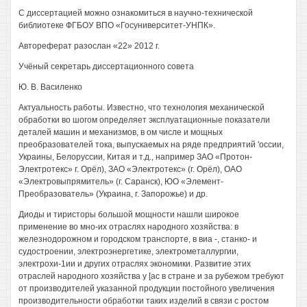
С диссертацией можно ознакомиться в научно-технической
библиотеке ФГБОУ ВПО «Госуниверситет-УНПК».
Автореферат разослан «22» 2012 г.
Учёный секретарь диссертационного совета
Ю. В. Василенко
Актуальность работы. Известно, что технология механической
обработки во шогом определяет эксплуатационные показатели
деталей машин и механизмов, в ом числе и мощных
преобразователей тока, выпускаемых на ряде предприятий 'оссии,
Украины, Белоруссии, Китая и т.д., например ЗАО «Протон-
Электротекс» г. Орёл), ЗАО «Электротекс» (г. Орёл), ОАО
«Электровыпрямитель» (г. Саранск), ЮО «Элемент-
Преобразователь» (Украина, г. Запорожье) и др.
Диоды и тиристоры большой мощности нашли широкое
применение во мно-их отраслях народного хозяйства: в
железнодорожном и городском транспорте, в виа -, станко- и
судостроении, электроэнергетике, электрометаллургии,
электрохи-1ии и других отраслях экономики. Развитие этих
отраслей народного хозяйства у [ас в стране и за рубежом требуют
от производителей указанной продукции постойного увеличения
производительности обработки таких изделий в связи с ростом