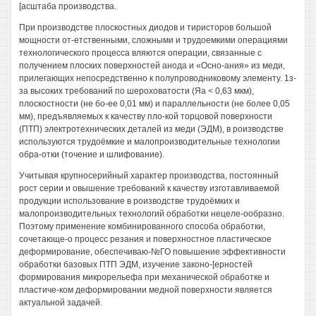
[асштаба производства.
При производстве плоскостных диодов и тиристоров большой
мощности от-етственными, сложными и трудоемкими операциями
технологического процесса вляются операции, связанные с
получением плоских поверхностей анода и «Осно-ания» из меди,
прилегающих непосредственно к полупроводниковому элементу. 1з-
за высоких требований по шероховатости (Яа < 0,63 мкм),
плоскостности (не бо-ее 0,01 мм) и параллельности (не более 0,05
мм), предъявляемых к качеству пло-кой торцовой поверхности
(ПТП) электротехнических деталей из меди (ЭДМ), в роизводстве
используются трудоёмкие и малопроизводительные технологии
обра-отки (точение и шлифование).
Учитывая крупносерийный характер производства, постоянный
рост серии и овышение требований к качеству изготавливаемой
продукции использование в роизводстве трудоёмких и
малопроизводительных технологий обработки нецеле-ообразно.
Поэтому применение комбинированного способа обработки,
сочетающе-о процесс резания и поверхностное пластическое
деформирование, обеспечиваю-№ГО повышение эффективности
обработки базовых ПТП ЭДМ, изучение законо-[ерностей
формирования микрорельефа при механической обработке и
пластиче-ком деформировании медной поверхности является
актуальной задачей.