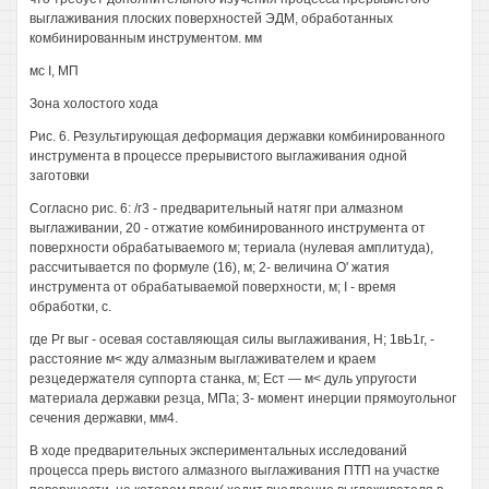
выглаживания плоских поверхностей ЭДМ, обработанных
комбинированным инструментом. мм
мс I, МП
Зона холостого хода
Рис. 6. Результирующая деформация державки комбинированного
инструмента в процессе прерывистого выглаживания одной
заготовки
Согласно рис. 6: /г3 - предварительный натяг при алмазном
выглаживании, 20 - отжатие комбинированного инструмента от
поверхности обрабатываемого м; териала (нулевая амплитуда),
рассчитывается по формуле (16), м; 2- величина О' жатия
инструмента от обрабатываемой поверхности, м; I - время
обработки, с.
где Рг выг - осевая составляющая силы выглаживания, Н; 1вЬ1г, -
расстояние м< жду алмазным выглаживателем и краем
резцедержателя суппорта станка, м; Ест — м< дуль упругости
материала державки резца, МПа; 3- момент инерции прямоугольног
сечения державки, мм4.
В ходе предварительных экспериментальных исследований
процесса прерь вистого алмазного выглаживания ПТП на участке