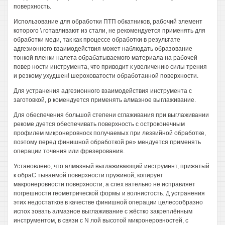
поверхность.
Использование для обработки ПТП обкатников, рабочий элемент
которого \ готавливают из стали, не рекомендуется применять для
обработки меди, так как процессе обработки в результате
адгезионного взаимодействия может наблюдать образование
тонкой пленки налета обрабатываемого материала на рабочей
повер ности инструмента, что приводит к увеличению силы трения
и резкому ухудшен! шероховатости обработанной поверхности.
Для устранения адгезионного взаимодействия инструмента с
заготовкой, р комендуется применять алмазное выглаживание.
Для обеспечения большой степени сглаживания при выглаживании
рекоме дуется обеспечивать поверхность с остроконечным
профилем микронеровноск получаемых при лезвийной обработке,
поэтому перед финишной обработкой ре» мендуется применять
операции точения или фрезерования.
Установлено, что алмазный выглаживающий инструмент, прижатый
к обраС тываемой поверхности пружиной, копирует
макронеровности поверхности, а слех вательно не исправляет
погрешности геометрической формы и волнистость. Д устранения
этих недостатков в качестве финишной операции целесообразно
испох зовать алмазное выглаживание с жёстко закреплённым
инструментом, в связи с N лой высотой микронеровностей, с