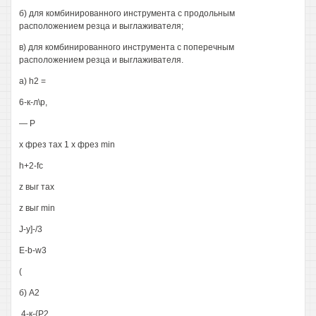
б) для комбинированного инструмента с продольным
расположением резца и выглаживателя;
в) для комбинированного инструмента с поперечным
расположением резца и выглаживателя.
а) h2 =
6-к-л\р,
— Р
х фрез тах 1 х фрез min
h+2-fc
z выг тах
z выг min
J-y]-/3
E-b-w3
(
б) А2
.4-к-{Р2