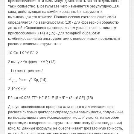
приспособления, эти силы могут действовать как по отдельности,
так и совместно. В результате чего изменяется результирующая
сила, действующая на комбинированный инструмент и
вызывающая его отжатие. Полная осевая составляющая силы
определяется по зависимостям: (13) - для фрезерной обработки
деталей «Основание» на специальном установочно-зажимном
приспособлении, (14) и (15) - для токарной обработки
комбинированными инструментами с поперечным и продольным
расположением инструментов.
10-Сп-1Х ^У-В" -2
2 выг у > ^х фрез - 'КМР, (13)
_ I г \ рез ) г рез рез / ..
-^ , . „ -^рез -у" -Кр, (14)
2-1^+Х + к*
Р2выг =0,025-ТГ^-НГ-Я2 -Е-[5 + !Г + (2-е)/-ДЁ]. (15)
Для установившегося процесса алмазного выглаживания при
расчёте силовых факторов справедливы зависимости, полученные
на предыдущем этапе исследования, но для участка, на котором
происходит внедрение инструмента в заготовку (фаза внедрения)
(рис. 6), данные формулы не обеспечивают достаточную точность,
что требует дополнительного изучения процесса прерывистого