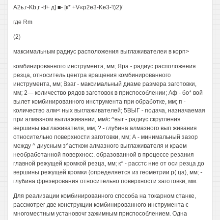
А2ь.г-Kb,г -tf+ д] ■- [к* +V«p2e3-Ke3-'l)2]/
где Rm
(2)
максимальным радиус расположения выглаживателеи в корп>
комбинированного инструмента, мм; Яра - радиус расположения
резца, относитель центра вращения комбинированного
инструмента, мм; Взаг - максимальный диаме размера заготовки,
мм; 2— количество рядов заготовок в приспособлении; Аф - бо* вой
вылет комбинированного инструмента при обработке, мм; п -
количество алм< ных выглаживателей; 5ВЫГ - подача, назначаемая
при алмазном выглаживании, мм/с ^выг - радиус скругления
вершины выглаживателя, мм; ? - глубина алмазного вып живания
относительно поверхности заготовки, мм; А - минимальный зазор
между ^ диусным з^астком алмазного выглаживателя и краем
необработанной поверхнос:. образованной в процессе резания
главной режущей кромкой резца, мм; к* - расстс ние от оси резца до
вершины режущей кромки (определяется из геометрии р( ца), мм; -
глубина фрезерования относительно поверхности заготовки, мм.
Для реализации комбинированного способа на токарном станке,
рассмотрег две конструкции комбинированного инструмента с
многоместным установочг зажимным приспособлением. Одна