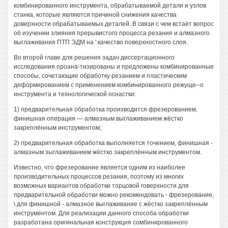
комбинированного инструмента, обрабатываемой детали и узлов
станка, которые являются причиной снижения качества
доверхности обрабатываемых деталей. В связи с чем встаёт вопрос
об изучении злияния прерывистого процесса резания и алмазного
выглаживания ПТП ЭДМ на ' качество поверхностного слоя.
Во второй главе для решения задач диссертационного
исследования проана-тизированы и предложены комбинированные
способы, сочетающие обработку резанием и пластическим
деформированием с применением комбинированного режуще--о
инструмента и технологической оснастки:
1) предварительная обработка производится фрезерованием,
финишная операция — алмазным выглаживанием жёстко
закреплённым инструментом;
2) предварительная обработка выполняется точением, финишная -
алмазным зыглаживанием жёстко закреплённым инструментом.
Известно, что фрезерование является одним из наиболее
производительных процессов резания, поэтому из многих
возможных вариантов обработки торцовой говерхности для
предварительной обработки можно рекомендовать - фрезерование,
\ для финишной - алмазное выглаживание с жёстко закреплённым
инструментом. Для реализации данного способа обработки
разработана оригинальная конструкция сомбинированного