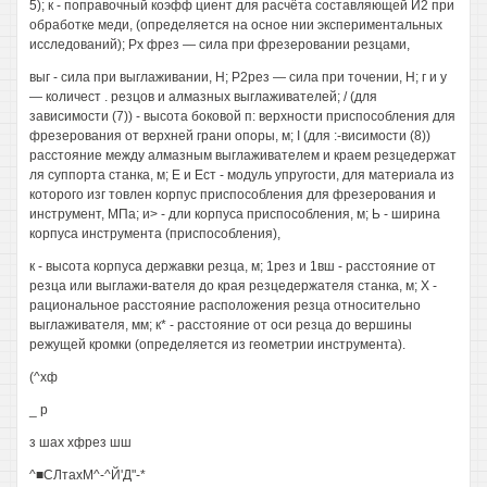
5); к - поправочный коэфф циент для расчёта составляющей И2 при
обработке меди, (определяется на осное нии экспериментальных
исследований); Рх фрез — сила при фрезеровании резцами,
выг - сила при выглаживании, Н; Р2рез — сила при точении, Н; г и у
— количест . резцов и алмазных выглаживателей; / (для
зависимости (7)) - высота боковой п: верхности приспособления для
фрезерования от верхней грани опоры, м; I (для :-висимости (8))
расстояние между алмазным выглаживателем и краем резцедержат
ля суппорта станка, м; Е и Ест - модуль упругости, для материала из
которого изг товлен корпус приспособления для фрезерования и
инструмент, МПа; и> - дли корпуса приспособления, м; Ь - ширина
корпуса инструмента (приспособления),
к - высота корпуса державки резца, м; 1рез и 1вш - расстояние от
резца или выглажи-вателя до края резцедержателя станка, м; X -
рациональное расстояние расположения резца относительно
выглаживателя, мм; к* - расстояние от оси резца до вершины
режущей кромки (определяется из геометрии инструмента).
(^хф
_ р
з шах хфрез шш
^■СЛтахМ^-^Й'Д"-*