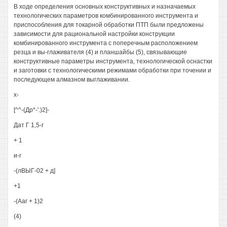
В ходе определения основных конструктивных и назначаемых
технологических параметров комбинированного инструмента и
приспособления для токарной обработки ПТП были предложены
зависимости для рациональной настройки конструкции
комбинированного инструмента с поперечным расположением
резца и вы-глаживателя (4) и планшайбы (5), связывающие
конструктивные параметры инструмента, технологической оснастки
и заготовки с технологическими режимами обработки при точении и
последующем алмазном выглаживании.
х-
[^^-(Др*-'.)2]-
Дат Г 1,5-г
+ 1
и-г
-(лВЫГ-02 + д]
+1
-(Ааг + 1)2
(4)