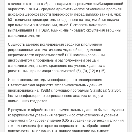
в качестве которых выбраны параметры режимов комбинированной
обработки: RaT04 - среднее арифметическое отклонение профиля
исходной шероховатости поверхности перед выглаживанием, мкм;
h3 - величина предварительно заданного натяга, мм; 5выг подача
при алмазном выглаживании, мм/об; Г-скорость алмазного
выглаживания ПТП ЭДМ, м/мин; Явыг - радиус скругления вершины
выглаживателя, мм.
Сущность данного исследования сводится к получению
регрессионных математических моделей определения
шероховатости обрабатываемой ПТП комбинированным
инструментом с продольным расположением резца и
выглаживателя, а также сравнение полученных данных с
расчетными, при помощи зависимостей (6), (8), (12) и (15).
Использованы методы многофакторного планирования.
Статистическая обработка экспериментальных данных
производилась на ПЭВМ с помощью программы Statistica® StatSoft
Inc., многофакторного регрессионного анализа методом
наименьших квадратов.
В результате обработки экспериментальных данных были получены
коэффициенты уравнения регрессии со статистическим уровнем
значимости (р - уровень) менее 0,05 и уравнение регрессии влияния
технологических факторов на шероховатость обработанной
поверхности ЭДМ Яавыг (18). Данное уравнение учитывает