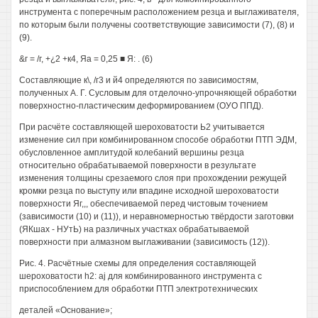
инструмента с поперечным расположением резца и выглаживателя,
по которым были получены соответствующие зависимости (7), (8) и
(9).
&г = /г, +¿2 +к4, Яа = 0,25 ■ Я: . (6)
Составляющие к\, /г3 и й4 определяются по зависимостям,
полученных А. Г. Сусловым для отделочно-упрочняющей обработки
поверхностно-пластическим деформированием (ОУО ППД).
При расчёте составляющей шероховатости Ь2 учитывается
изменение сил при комбинированном способе обработки ПТП ЭДМ,
обусловленное амплитудой колебаний вершины резца
относительно обрабатываемой поверхности в результате
изменения толщины срезаемого слоя при прохождении режущей
кромки резца по выступу или впадине исходной шероховатости
поверхности Яг,,, обеспечиваемой перед чистовым точением
(зависимости (10) и (11)), и неравномерностью твёрдости заготовки
(ЯКшах - НУтЬ) на различных участках обрабатываемой
поверхности при алмазном выглаживании (зависимость (12)).
Рис. 4. Расчётные схемы для определения составляющей
шероховатости h2: аj для комбинированного инструмента с
приспособлением для обработки ПТП электротехнических
деталей «Основание»;