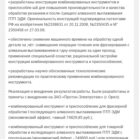
• разработаны конструкции комбинированных инструментов и
приспособле-шй для повышения производительности и качества
обработки резанием и после-1ующего алмазного выглаживания
ПТП ЭДМ. Оригинальность конструкций подтверждена патентами
РФ на изобретения №2338631 от 20.11.2008, №2350435 и М°
2350458 от 27.03.09;
• обеспечено снижение машинного времени на обработку одной
детали за ;чёт: совмещения операции точения или фрезерования с
алмазным выглаживанием в >дну операцию за один проход;
применения специальной оснастки; рациональной гастройки
конструкции комбинированного инструмента и приспособления;
• разработаны научно обоснованные технологические
рекомендации по практическому применению комбинированного
инструмента.
Реализация и внедрение результатов работы. Были разработаны и
приняты с внедрению на ЗАО «Протон-Электротекс» (г. Орел):
• комбинированный инструмент и приспособление для фрезерной
обработки I последующего алмазного выглаживания ПТП ЭДМ
(экономический эффект, >авный 74829,85 руб.);
• комбинированный инструмент и приспособление для токарной
обработки и юследующего алмазного выглаживания ПТП ЭДМ с
продольным (экономический ффект - 249800 руб.) или поперечным