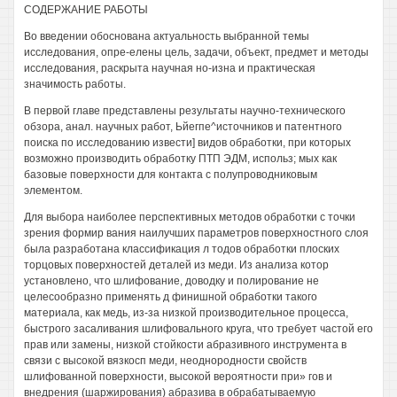
СОДЕРЖАНИЕ РАБОТЫ
Во введении обоснована актуальность выбранной темы
исследования, опре-елены цель, задачи, объект, предмет и методы
исследования, раскрыта научная но-изна и практическая
значимость работы.
В первой главе представлены результаты научно-технического
обзора, анал. научных работ, Ьйегпе^источников и патентного
поиска по исследованию извести] видов обработки, при которых
возможно производить обработку ПТП ЭДМ, использ; мых как
базовые поверхности для контакта с полупроводниковым
элементом.
Для выбора наиболее перспективных методов обработки с точки
зрения формир вания наилучших параметров поверхностного слоя
была разработана классификация л тодов обработки плоских
торцовых поверхностей деталей из меди. Из анализа котор
установлено, что шлифование, доводку и полирование не
целесообразно применять д финишной обработки такого
материала, как медь, из-за низкой производительное процесса,
быстрого засаливания шлифовального круга, что требует частой его
прав или замены, низкой стойкости абразивного инструмента в
связи с высокой вязкосп меди, неоднородности свойств
шлифованной поверхности, высокой вероятности при» гов и
внедрения (шаржирования) абразива в обрабатываемую