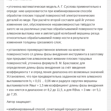
• уточнена математическая модель А. Г. Суслова применительно к
опреде: нию шероховатости при комбинированном способе
обработки плоских торцов! поверхностей электротехнических
деталей из меди. При расчёте второй составля щей йг учтено
изменение сил, обусловленное неравномерностью твёрдости
заготс ки на различных участках обрабатываемой поверхности при
алмазном выглажш нии и амплитудой колебаний вершины резца
относительно обрабатываемой повер ности в результате
изменения толщины срезаемого слоя;
• установлено преимущественное влияние на качество
поверхностного сл длины фазы внедрения инструмента в заготовку
при прерывистом алмазном вып живании плоских торцовых
поверхностей, уточнена формула В. М. Браславскс для
определения длины фазы внедрения за счёт введения
коэффициента т и опред ления диапазона его возможных значений.
Установлено, что при предварительна заданном натяге алмазного
выглаживателя h¡ = 0,01 ... 0,06 мм и радиусе скруглен вершины
выглаживателя Явыг = 1,5 мм коэффициент длины фазы внедрения
т изн няется в диапазоне от 8,2 до 11,5, а для RBva. = 3 мм - от 5,1
до 7,35.
Автор защищает:
• комбинированный способ, сочетающий процесс резания и