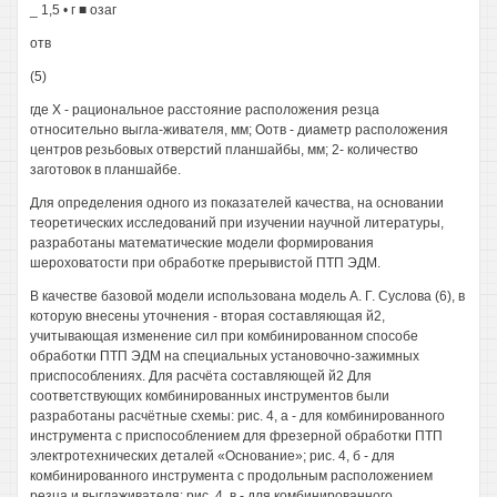
_ 1,5 • г ■ озаг
отв
(5)
где Х - рациональное расстояние расположения резца
относительно выгла-живателя, мм; Оотв - диаметр расположения
центров резьбовых отверстий планшайбы, мм; 2- количество
заготовок в планшайбе.
Для определения одного из показателей качества, на основании
теоретических исследований при изучении научной литературы,
разработаны математические модели формирования
шероховатости при обработке прерывистой ПТП ЭДМ.
В качестве базовой модели использована модель А. Г. Суслова (6), в
которую внесены уточнения - вторая составляющая й2,
учитывающая изменение сил при комбинированном способе
обработки ПТП ЭДМ на специальных установочно-зажимных
приспособлениях. Для расчёта составляющей й2 Для
соответствующих комбинированных инструментов были
разработаны расчётные схемы: рис. 4, а - для комбинированного
инструмента с приспособлением для фрезерной обработки ПТП
электротехнических деталей «Основание»; рис. 4, б - для
комбинированного инструмента с продольным расположением
резца и выглаживателя; рис. 4, в - для комбинированного