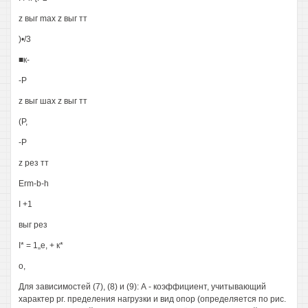
z выг max z выг тт
)•/3
■к-
-Р
z выг шах z выг тт
(Р,
-Р
z рез тт
Erm-b-h
I +1
выг рез
I* = 1„е, + к*
о,
Для зависимостей (7), (8) и (9): А - коэффициент, учитывающий
характер рг. пределения нагрузки и вид опор (определяется по рис.