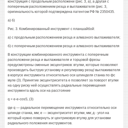
конструкция с продольным расположени (рис. 3, а), а другая с
поперечным расположением резца и выглаживателя (рис. 3,
оригинальность которой подтверждена патентом РФ № 2350435.
а) б)
Рис. 3. Комбинированный инструмент с планшайбой:
а) с продольным расположением резца и алмазного выглаживателя;
б) с поперечным расположением резца и алмазного выглаживателя
В конструкции комбинированного инструмента с поперечным
расположени резца и выглаживателя и торцовой фрезы
предусмотрены сменные эксцентриков: втулки, которые позволяют
производить быструю установку и регулировку резщ! выглаживателя
в корпусе инструмента относительно оси шпинделя станка по фс
муле (3). Принятие эксцентриситета е позволяет за поворот втулки
на одну риску ней осуществлять радиальные перемещения
инструмента вдоль оси на расстояние
q = e-e-cosS, (3)
где q — радиальное перемещение инструмента относительно оси
шпинде станка, мм; е — эксцентриситет втулки, мм; д - угол на
который нужно повернуть эг центриковую втулку для установки
радиального положения инструментов.