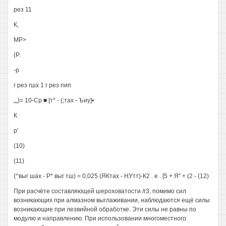
рез 11
К,
МР>
(Р.
-р
г рез гшх 1 г рез пип
„„)= 10-Ср ■ [т* - (;тах - Ъиу]•
К
р'
(10)
(11)
(^выг шах - Р* выг тш) = 0,025 (ЯКтах - НУтт)-К2 . е . [5 + Я" + (2 - (12)
При расчёте составляющей шероховатости /г3, помимо сил
возникающих при алмазном выглаживании, наблюдаются ещё силы
возникающие при лезвийной обработке. Эти силы не равны по
модулю и направлению. При использовании многоместного