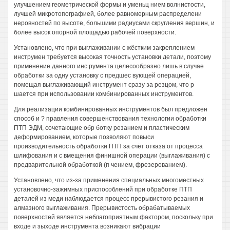
улучшением геометрической формы и уменьц нием волнистости,
лучшей микротопографией, более равномерным распределени
неровностей по высоте, большими радиусами скругления вершин, и
более высок опорной площадью рабочей поверхности.
Установлено, что при выглаживании с жёстким закреплением
инструмен требуется высокая точность установки детали, поэтому
применение данного инс румента целесообразно лишь в случае
обработки за одну установку с предшес вующей операцией,
помещая выглаживающий инструмент сразу за резцом, что р
шается при использовании комбинированных инструментов.
Для реализации комбинированных инструментов был предложен
способ и ? правления совершенствования технологии обработки
ПТП ЭДМ, сочетающие обр ботку резанием и пластическим
деформированием, которые позволяют повыси
производительность обработки ПТП за счёт отказа от процесса
шлифования и с вмещения финишной операции (выглаживания) с
предварительной обработкой (п чением, фрезерованием).
Установлено, что из-за применения специальных многоместных
установочно-зажимных приспособлений при обработке ПТП
деталей из меди наблюдается процесс прерывистого резания и
алмазного выглаживания. Прерывистость обрабатываемых
поверхностей является неблагоприятным фактором, поскольку при
входе и зыходе инструмента возникают вибрации