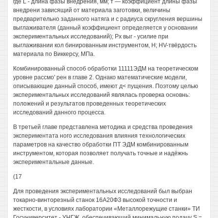
где L - длина фазы внедрения, мм; т — коэффициент длины фазы
внедрени зависящий от материала заготовки, величины
предварительно заданного натяга и с радиуса скругления вершины
выглаживателя (данный коэффициент определяется у основании
экспериментальных исследований); Рх выг - усилие при
выглаживании кол бинированным инструментом, Н; HV-твёрдость
материала по Виккерсу, МПа.
Комбинированный способ обработки 11111ЭДМ на теоретическом
уровне рассмо' рен в главе 2. Однако математические модели,
описывающие данный способ, имеют д< пущения. Поэтому целью
экспериментальных исследований являлась проверка основнь:
положений и результатов проведенных теоретических
исследований данного процесса.
В третьей главе представлена методика и средства проведения
экспериментата ного исследования влияния технологических
параметров на качество обработки ПТ ЭДМ комбинированным
инструментом, которая позволяет получать точные и надёжнь
экспериментальные данные.
(17
Для проведения экспериментальных исследований был выбран
токарно-винторезный станок 16А20ФЗ высокой точности и
жесткости, в условиях лаборатории «Металлорежущие станки» ТИ
Госуниверситет - УНГЖ, обеспечивающий минимальную подачу S =