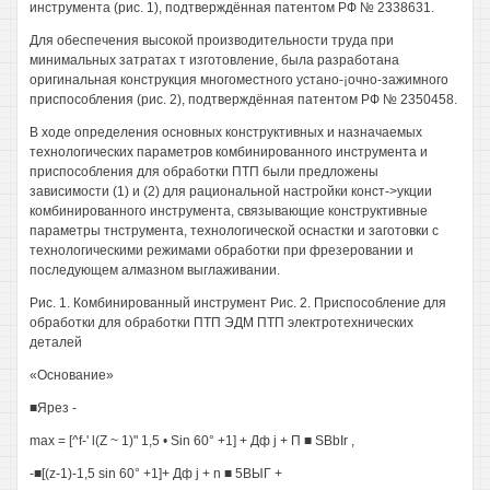
инструмента (рис. 1), подтверждённая патентом РФ № 2338631.
Для обеспечения высокой производительности труда при
минимальных затратах т изготовление, была разработана
оригинальная конструкция многоместного устано-¡очно-зажимного
приспособления (рис. 2), подтверждённая патентом РФ № 2350458.
В ходе определения основных конструктивных и назначаемых
технологических параметров комбинированного инструмента и
приспособления для обработки ПТП были предложены
зависимости (1) и (2) для рациональной настройки конст->укции
комбинированного инструмента, связывающие конструктивные
параметры тнструмента, технологической оснастки и заготовки с
технологическими режимами обработки при фрезеровании и
последующем алмазном выглаживании.
Рис. 1. Комбинированный инструмент Рис. 2. Приспособление для
обработки для обработки ПТП ЭДМ ПТП электротехнических
деталей
«Основание»
■Ярез -
max = [^f-' l(Z ~ 1)" 1,5 • Sin 60° +1] + Дф j + П ■ SBbIr ,
-■[(z-1)-1,5 sin 60° +1]+ Дф j + n ■ 5ВЫГ +