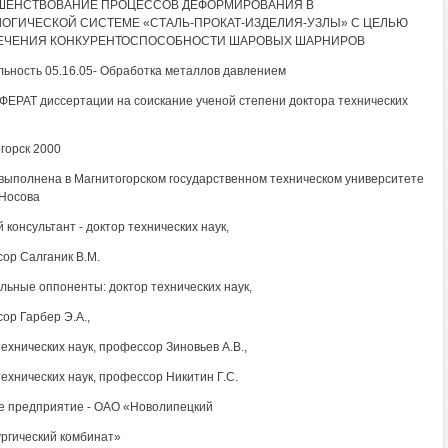
ШЕНСТВОВАНИЕ ПРОЦЕССОВ ДЕФОРМИРОВАНИЯ В
ОГИЧЕСКОЙ СИСТЕМЕ «СТАЛЬ-ПРОКАТ-ИЗДЕЛИЯ-УЗЛЫ» С ЦЕЛЬЮ
ЕЧЕНИЯ КОНКУРЕНТОСПОСОБНОСТИ ШАРОВЫХ ШАРНИРОВ
ьность 05.16.05- Обработка металлов давлением
ЕРАТ диссертации на соискание ученой степени доктора технических
горск 2000
выполнена в Магнитогорском государственном техническом университете
 Носова
 консультант - доктор технических наук,
ор Салганик В.М.
ьные оппоненты: доктор технических наук,
ор Гарбер Э.А.,
технических наук, профессор Зиновьев A.B.,
технических наук, профессор Никитин Г.С.
 предприятие - ОАО «Новолипецкий
ргический комбинат»