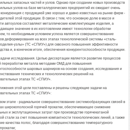
ильных запасных частей и узлов. Однако при создании новых производств
ильных узлов на базе металлургических предприятий их ожидает очень
 конкуренция с продукцией уже хорошо и давно известных на рынке фирм -
дителей этой продукции. В связи с тем, что основную долю в массе и
ти автоузлов составляют металлические комплектующие изделия, а
дающее значение в их изготовлении имеют технологии обработки
ем, то необходимым условием успеха является совершенствование
ов деформирования на всех этапах технологической системы «сталь-
изделия-узлы» (ТС «СПИУ») для сквозного повышения эффективности
дства и, в конечном итоге, обеспечения конкурентоспособности продукции.
задачи исследования. Целью диссертации является развитие процессов
й переработки металла методами ОМД для повышения
нтоспособности шаровых шарниров на основе создания, исследования и
нствования технических и технологических решений на
вательных этапах ТС «СПИУ».
тижения этой цели поставлены и решены следующие задачи на
вательных этапах ТС «СПИУ»:
рвом этапе - радикальное совершенствование системообразующих связей в
ах широкополосной горячей прокатки, обеспечивающее снижение
ьных и эксплутационных затрат при производстве горячекатаной
ой стали за счет повышения компактности технологических линий, а также
ие качества полос, благодаря совершенствованию температурного
прокатки;