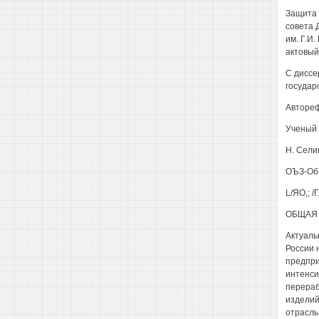
Защита 
совета 
им. Г.И.
актовый
С диссе
государ
Автореф
Ученый 
Н. Сели
ОЪЗ-Об 
L/ЯО,; /
ОБЩАЯ 
Актуаль
России 
предпри
интенси
перераб
изделий
отрасль