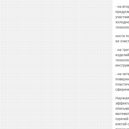
- на вт
предусм
участка
холодно
техноло
ности п
ее очист
- на тр
изделий
техноло
инструм
- на че
поверхн
пластич
сфериче
Научная
эффекти
описыва
математ
горячей
клетей 