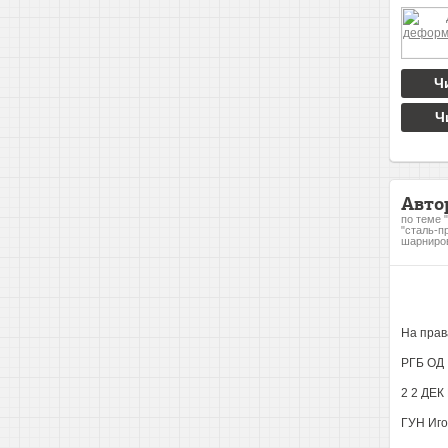
Ч
Ч
Авто
по теме 
"сталь-п
шарниро
На прав
РГБ ОД
2 2 ДЕК
ГУН Иго