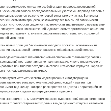
но теоретическое описание особой стадии процесса реверсивной
и бесконечной полосы последовательными участками -периода сведения
при одновременном разгоне концевой зоны такого участка. Выявлена
особенность этого процесса, заключающаяся в сильной зависимости
прокатки от скорости сведения и возможности значительного превышения
илием установившихся значений. Адекватность теоретического описания
ждена экспериментальным исследованием на специально созданной
орной установке.
тан новый принцип бесконечной холодной прокатки, основанный на
овании двухвходовой намотки-размотки обрабатываемой полосы.
методом конечных элементов с новым описанием граничных условий и
 допущений нестационарная контактная задача упруго-пластического
рования при многопереходной листовой штамповке корпусов шаровых
в в последовательных штампах.
лено путем математического моделирования и подтверждено
ментально, что зона приложения деформирующей нагрузки при
ке имеет вид кольца, которое расширяется от центра к периферийным
ормируемого изделия по мере движения пуансона.
лен экспериментальным путем характер существенной неравномерности
ции в головках стержневых изделий в виде двойного конуса и неполной