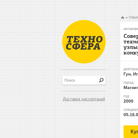
Обраб
авторефе
Сове
техн
узлы
конк
доктора
Гун, И
город
Магни
год
Доставка диссертаций
2000
специал
05.16.
Ку