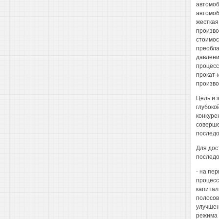
автомоб
автомоб
жесткая
произво
стоимос
преобла
давлени
процесс
прокат-
произво
Цель и 
глубоко
конкуре
соверше
последо
Для дос
последо
- на пе
процесс
капитал
полосов
улучшен
режима 