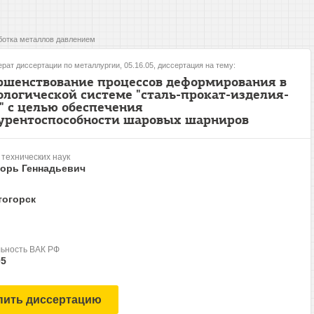
отка металлов давлением
рат диссертации по металлургии, 05.16.05, диссертация на тему:
ршенствование процессов деформирования в
ологической системе "сталь-прокат-изделия-
" с целью обеспечения
урентоспособности шаровых шарниров
 технических наук
горь Геннадьевич
тогорск
ьность ВАК РФ
05
пить диссертацию