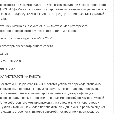
состоится 21 декабря 2000 г. в 15 часов на заседании диссертационного
Д 063.04.0] в Магнитогорском государственном техническом университете
 Носова по адресу: 455000, г. Магнитогорск, пр. Ленина, 38, МГТУ, малый
 зал.
ртацией можно ознакомиться в библиотеке Магнитогорского
ственного технического университета им. Г.И. Носова.
ерат разослан <¿20 » ноября 2000 г.
секретарь диссертационного совета
ванов
2.270. S2Z-4,0
ГЛЛ Я -V /О
ХАРАКТЕРИСТИКА РАБОТЫ
ность темы. На рубеже XX и XXI веков в условиях перехода экономики
на рыночные принципы одним из актуальных направлений развития
ятий отечественной металлургии является их диверсификация и
вное создание новых производственных мощностей по более глубокой
отке собственного металлопроката и изготовлению из него готовых
, узлов и машин. Наиболее перспективной и динамично развивающейся
ю машиностроения считается автомобилестроение и производство