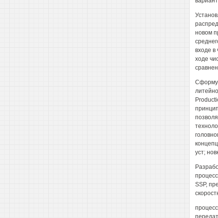
вариант
Установ
распред
новом п
среднег
входе в
ходе чи
сравнен
Сформул
литейно
Product
принцип
позволя
техноло
головно
концепц
уст; но
Разрабо
процесс
SSP, пр
скорост
процесс
передат