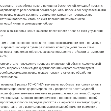
ором этапе - разработка нового принципа бесконечной холодной прокатки,
атривающего реверсивный режим обработки полосы последовательными
ми, позволяющего достигнуть снижение затрат при производстве
катаной полосовой стали за счет повышения компактности
гической линии и уменьшения обрыв-
олос, а также повышения качества поверхности полос за счет улучшения
ки;
етьем этапе - совершенствование процессов штамповки комплектующих
 шаровых шарниров путем разработки новых рациональных схем
гических переходов, обеспечивающих повышение стойкости штампового
ента;
твертом этапе - улучшение процесса планетарной обкатки сферической
ости шаровых пальцев для формирования микрогеометрии путем
еской деформации, позволяющее повысить качество обработки
ских головок.
 новизна. В рамках ТС «СПИУ» выявлены проблемы, выполнен анализ
вности процессов деформирования и разработан пакет моделей,
ющих формоизменение металла на разных этапах системы. Создана
ическая модель нового технологического процесса широкополосной
 прокатки, в котором передача раскатов из черновой в чистовую группу
осуществляется с использованием двухвходовой намотки-размотки в