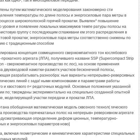
ах как одно-, так и многоцикловой передачи.
лены путем математического моделирования закономерно сти
еления температуры по длине полосы и энергосиловые пара метры в
роцессе широкополосной горячей прокатки. Выявлен* повышение
о уровня и появление локальных максимумов темпе ратуры полосы на
 чистовую группу с последующим сглаживани ем этого распределения в
стовой прокатки; энергосиловые пара метры соответственно снижены по
ию с традиционным способом
ирована концепция совмещенного сверхкомпактного тон кослябового
-прокатного агрегата (ЛПА), получившего названи SSP (Supercompact Strip
ion - сверхкомпактное производство пс лос), на основе применения
а двухвходовой намотки-размотк участков бесконечной полосы,
ющая разрабатывать разнообра: ные варианты непрерывно-реверсивных
гических линий с зада! ными компоновками и параметрами работы
го и хвостового п< редаточных модулей. Основные положения указанной
ии по; тверждены экспериментально на специально созданной опытной
вке, моделирующей участки передачи и прокатки ЛПА.
тана обобщенная математическая модель сквозного технол( гического
а производства горячекатаных полос на непрерыв» реверсивном агрегате
едусматривающая определение деформ ционных, температурно-
ных и энергосиловых параметров ново]
а, включая геометрические и кинематические характеристики специальных
очных модулей.