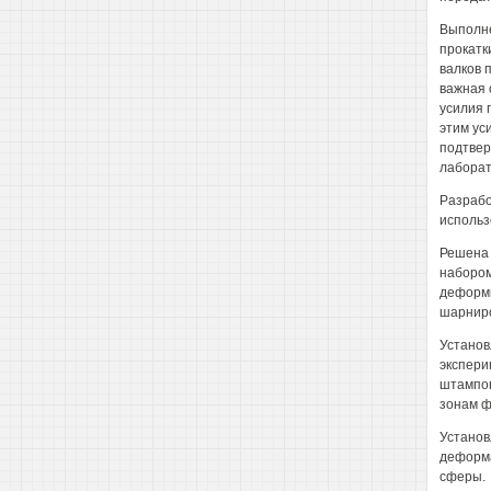
Выполне
прокатк
валков 
важная 
усилия 
этим ус
подтвер
лаборат
Разрабо
использ
Решена 
набором
деформи
шарниро
Установ
экспери
штампов
зонам ф
Установ
деформа
сферы.