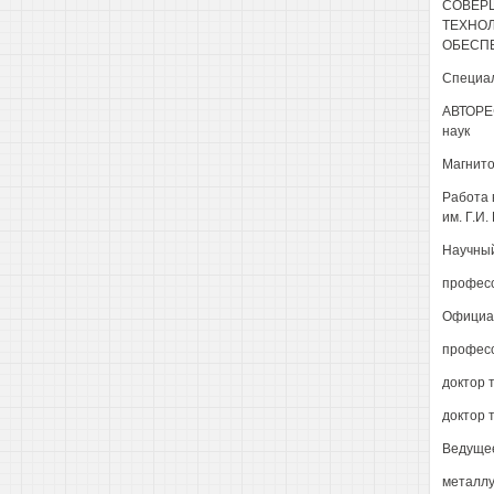
СОВЕР
ТЕХНОЛ
ОБЕСП
Специал
АВТОРЕФ
наук
Магнито
Работа 
им. Г.И.
Научный
професс
Официал
професс
доктор 
доктор 
Ведущее
металлу