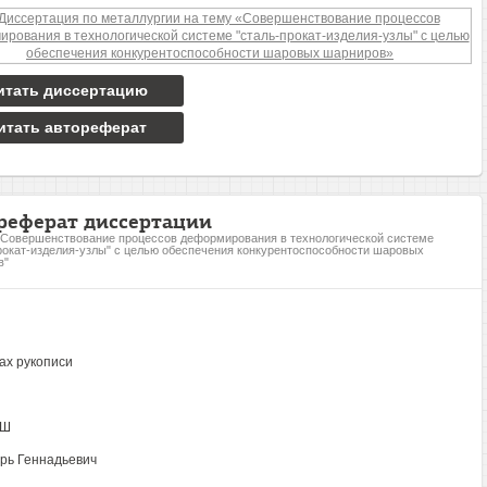
итать диссертацию
итать автореферат
реферат диссертации
"Совершенствование процессов деформирования в технологической системе
рокат-изделия-узлы" с целью обеспечения конкурентоспособности шаровых
в"
ах рукописи
 Ш
рь Геннадьевич