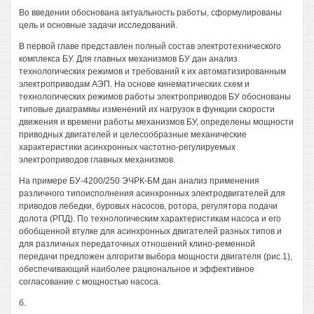
Во введении обоснована актуальность работы, сформулированы
цель и основные задачи исследований.
В первой главе представлен полный состав электротехнического
комплекса БУ. Для главных механизмов БУ дан анализ
технологических режимов и требований к их автоматизированным
электроприводам АЭП. На основе кинематических схем и
технологических режимов работы электроприводов БУ обоснованы
типовые диаграммы изменений их нагрузок в функции скорости
движения и времени работы механизмов БУ, определены мощности
приводных двигателей и целесообразные механические
характеристики асинхронных частотно-регулируемых
электроприводов главных механизмов.
На примере БУ-4200/250 ЭЧРК-БМ дан анализ применения
различного типоисполнения асинхронных электродвигателей для
приводов лебедки, буровых насосов, ротора, регулятора подачи
долота (РПД). По технологическим характеристикам насоса и его
обобщенной втулке для асинхронных двигателей разных типов и
для различных передаточных отношений клино-ременной
передачи предложен алгоритм выбора мощности двигателя (рис.1),
обеспечивающий наиболее рациональное и эффективное
согласование с мощностью насоса.
б.