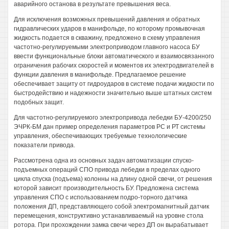
аварийного останова в результате превышения веса.
Для исключения возможных превышений давления и обратных
гидравлических ударов в манифольде, по которому промывочная
жидкость подается в скважину, предложено в схему управления
частотно-регулируемыми электроприводом главного насоса БУ
ввести функциональные блоки автоматического и взаимосвязанного
ограничения рабочих скоростей и моментов их электродвигателей в
функции давления в манифольде. Предлагаемое решение
обеспечивает защиту от гидроударов в системе подачи жидкости по
быстродействию и надежности значительно выше штатных систем
подобных защит.
Для частотно-регулируемого электропривода лебедки БУ-4200/250
ЭЧРК-БМ дан пример определения параметров РС и РТ системы
управления, обеспечивающих требуемые технологические
показатели привода.
Рассмотрена одна из основных задач автоматизации спуско-
подъемных операций СПО привода лебедки в пределах одного
цикла спуска (подъема) колонны на длину одной свечи, от решения
которой зависит производительность БУ. Предложена система
управления СПО с использованием подро-торного датчика
положения ДП, представляющего собой электромагнитный датчик
перемещения, конструктивно устанавливаемый на уровне стола
ротора. При прохождении замка свечи через ДП он вырабатывает