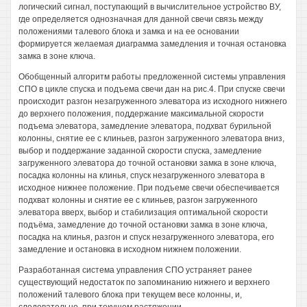
логический сигнал, поступающий в вычислительное устройство ВУ,
где определяется однозначная для данной свечи связь между
положениями талевого блока и замка и на ее основании
формируется желаемая диаграмма замедления и точная остановка
замка в зоне ключа.
Обобщенный алгоритм работы предложенной системы управления
СПО в цикле спуска и подъема свечи дан на рис.4. При спуске свечи
происходит разгон незагруженного элеватора из исходного нижнего
до верхнего положения, поддержание максимальной скорости
подъема элеватора, замедление элеватора, подхват бурильной
колонны, снятие ее с клиньев, разгон загруженного элеватора вниз,
выбор и поддержание заданной скорости спуска, замедление
загруженного элеватора до точной остановки замка в зоне ключа,
посадка колонны на клинья, спуск незагруженного элеватора в
исходное нижнее положение. При подъеме свечи обеспечивается
подхват колонны и снятие ее с клиньев, разгон загруженного
элеватора вверх, выбор и стабилизация оптимальной скорости
подъёма, замедление до точной остановки замка в зоне ключа,
посадка на клинья, разгон и спуск незагруженного элеватора, его
замедление и остановка в исходном нижнем положении.
Разработанная система управления СПО устраняет ранее
существующий недостаток по запоминанию нижнего и верхнего
положений талевого блока при текущем весе колонны, и,