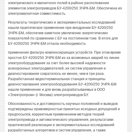
электрического и магнитного полей в районе расположения
элементов электроприводов БУ-4200/250 ЭЧРК-БМ. Обеспечена их
электромагнитная совместимость.
Результаты теоретических и экспериментальных исследований
нашли практическое применение при внедрении БУ-4200/250
ЭЧРК-БМ, обеспечив заметное увеличение энергетических
показателей по сравнению с БУ на постоянном токе. В итоге для
БУ-4200/250 ЭЧРК-БМ отпала необходимость
применения фильтро-компенсирующих устройств. При этом время
простоя БУ-4200/250 ЭЧРК-БМ из-за возможных аварий по линии
электрооборудования за счет более высокой надежности
асинхронных электродвигателей, их систем управления и
диагностирования сократилось не менее, чем в три раза.
Разработанная видеотерминальная станция и принципы
диагностирования электрооборудования БУ-4200/250 ЭЧРК-БМ
нашли применение и для вновь разрабатываемых в ООО
«Электропром» (г. Москва) электроприводов БУ.
Обоснованность и достоверность научных положений и выводов
подтверждены правомерностью принятых исходных допущений и
предпосылок, корректным применением методов теорий
электропривода и автоматического управления, результатами
практической реализации и экспериментальных исследований
разработанных алгоритмов и систем управления, а также