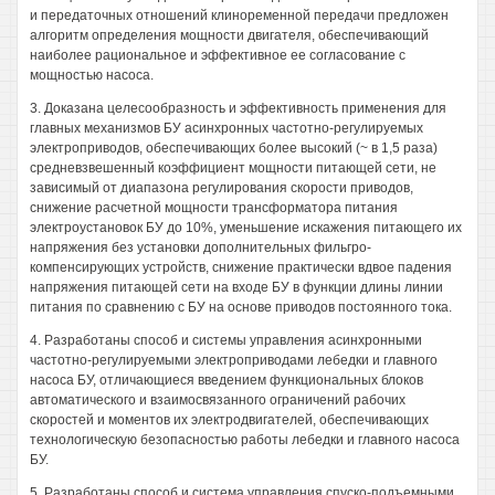
и передаточных отношений клиноременной передачи предложен
алгоритм определения мощности двигателя, обеспечивающий
наиболее рациональное и эффективное ее согласование с
мощностью насоса.
3. Доказана целесообразность и эффективность применения для
главных механизмов БУ асинхронных частотно-регулируемых
электроприводов, обеспечивающих более высокий (~ в 1,5 раза)
средневзвешенный коэффициент мощности питающей сети, не
зависимый от диапазона регулирования скорости приводов,
снижение расчетной мощности трансформатора питания
электроустановок БУ до 10%, уменьшение искажения питающего их
напряжения без установки дополнительных фильгро-
компенсирующих устройств, снижение практически вдвое падения
напряжения питающей сети на входе БУ в функции длины линии
питания по сравнению с БУ на основе приводов постоянного тока.
4. Разработаны способ и системы управления асинхронными
частотно-регулируемыми электроприводами лебедки и главного
насоса БУ, отличающиеся введением функциональных блоков
автоматического и взаимосвязанного ограничений рабочих
скоростей и моментов их электродвигателей, обеспечивающих
технологическую безопасностью работы лебедки и главного насоса
БУ.
5. Разработаны способ и система управления спуско-подъемными