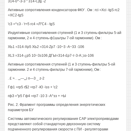
314-0^-3-3 " 314-Cjtjj -2
Активные сопротивления конденсаторов ФКУ . Ом : rci =Xci -tgS rc2
=ХС2-tgS
'с3 =^сЗ - 'г<5 гс4 =Л"С4 - tgS
Индуктивные сопротивления ступеней (1 и 3 ступень-фильтры 5-ай
гармоники, 2 н 4 ступень-ф1шьтры 7-ой гармоники). Ом :
ХЬ1 =314-Хр5 ХЬ2 =314-Zp7 -10~3 -А~33 -106
XL3 =314-¿p5 10~3з106 ДГЫ=314-£р7-т-3-А:;зз-106
Активные сопротивления ступеней (1 и 3 ступень-фильтры 5-ой
гармоники. 2 и 4 ступень-фильтры 7-ой гармоники), Ом :
. £ >. . „„—„„i п—3 _ z-2
Гф1 =гр5 г$2 =гр7 -Ю -\зз + 'с2
гфЗ ="р5 Гф4 =гр7 -10 3 -А^зз + >Ы
Рис. 2. Фрагмент программы определения энергетических
параметров БУ
Системы автоматического регулирования САР электроприводами
представляют собой стандартную двухзонную систему
подчиненного регулирования скорости с ПИ - регуляторами