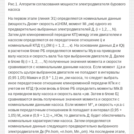
Рис.1. Алгоритм согласования мощности электродвигателя бурового
насоса
На первом этапе (линия Э1) определяются номинальные данные
(мощность Дном> скорость и1Н0М, момент Mi „ом) одного из
предварительно выбранных электродвигателей Д, (i = 1,2,..., N).
Затем для клиноременной передачи КП] между этим двигателем и
насосом определяются ее передаточное отношение ij и
номинальный КПД т| j„0M (j = 1, 2,..., к). На основании данных Д и IQlj
в расчетном блоке РБ определяются моменты Му.в на приводном
валу насоса и скорость вала %а при выбранном двигателе Д. Далее
в блоке Bj (i = 1, 2, ..., N) полученные значения момента и скорости
сравниваются с номинальными данными насоса. Если момент .Ц,в и
скорость щъпри выбранном двигателе не попадают в интервалы
(0,95 1,05) Мамач и (0,9 ^ 1,1) ин.„ом насоса, то следует выбрать
иное передаточное отношение клиноременной передачи КПк и с
учетом ее КПД т]к.ном вновь в блоке РБ определить моменты Mik.B
на приводном валу насоса и скорость вала «¡кв. Затем в блоке Б]
сравниваются вновь полученные значения момента и скорости с
номинальными данными насоса. Если момент М^„ и скорость «¡к.а с
новым передаточным отношением ik попадают в интервал (0,95 +
1,05) М„.ном и (0,9 + 1,1) «„.НОм, то двигатель Д; будет обеспечивать
номинальные характеристики насоса. Затем определяются
номинальные данные следующего предварительно выбранного
электродвигателя Дк (Pn.hom, «n.hom, Mn.„om). На последнем этапе,