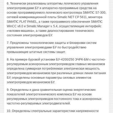
6. Технически реализованы алгоритмы логического управления
электроприводами БУ и аппаратно-программные средства на
основе программируемого логического контроллера SIMATIC S7-300,
сетевой коммуникационной платы Simatic NET CP 5611, монитора
SIMATIC FLAT PANEL, а также программного обеспечения SIMATIC
WinCC v6.0 и Simatic Manager v. 5.4, осуществляющие интерфейс
«человек-машина», а также диагностирование технического
состояния электроприводов БУ.
7. Предложены технологические защиты и блокировки систем
управления электроприводами БУ по быстродействию
превышающие штатные системы защит.
8. На примере буровой установки БУ-4200/250 ЭЧРК-БМ с частотно-
регулируемым асинхронным электроприводом главных механизмов
определена суммарная потребляемая электрическая мощность
электроприводов механизмов при различных длинах линии питания
БУ, определены основные параметры силовых элементов
электроприводов механизмов БУ.
9. Определены и дана сравнительная оценка энергетических
показателей электротехнического комплекса БУ на основе
регулируемых электроприводов постоянного тока и асинхронных
частотно-регулируемых электродвигателей.
10. Определены спектральные характеристики напряженности