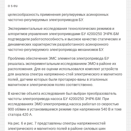
о s eu
целесообразность применения регулируемых асинхронных
частотно-регулируемых электроприводов БУ.
Экспериментальные исследования технологических режимов и
алгоритмов управления электроприводами БУ 4200/250 ЭЧРК-БМ
подтвердили работоспособность и высокое качество статических и
динамических характеристик разработанного асинхронного
частотно-регулируемого электропривода механизмов БУ.
Проблема обеспечения ЭМС элементов электропривода БУ
решалась экспериментальным исследованием ЭМО в районе их
расположения. Для ее оценки использовался комплект устройств
для анализа спектра напряженно-стей электрического и магнитного
полей, датчики которых были протариро-ваны в эталонных
магнитном и электрическом полях соответственно.
В качестве объекта исследования был выбран преобразователь
частоты электропривода насоса БУ 4200/250 ЭЧРК-БМ. При
исследованиях ЭМО электропривод насоса работал со скоростью
900 об/мин в установившемся режиме при напряжении 540 В и токе
статора 420 А.
На рис. 6 и рис. 7 представлены спектры напряженностей
электрического и магнитного полей в районе силовых шин