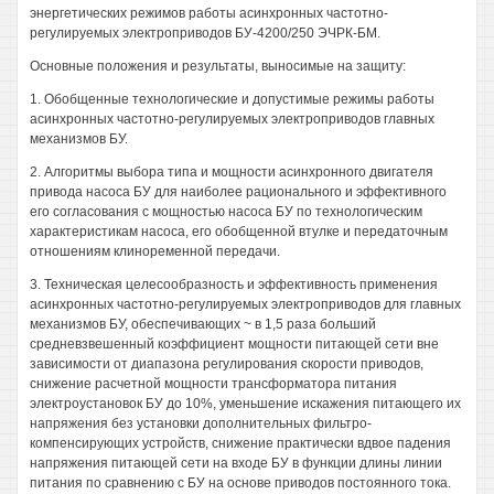
энергетических режимов работы асинхронных частотно-
регулируемых электроприводов БУ-4200/250 ЭЧРК-БМ.
Основные положения и результаты, выносимые на защиту:
1. Обобщенные технологические и допустимые режимы работы
асинхронных частотно-регулируемых электроприводов главных
механизмов БУ.
2. Алгоритмы выбора типа и мощности асинхронного двигателя
привода насоса БУ для наиболее рационального и эффективного
его согласования с мощностью насоса БУ по технологическим
характеристикам насоса, его обобщенной втулке и передаточным
отношениям клиноременной передачи.
3. Техническая целесообразность и эффективность применения
асинхронных частотно-регулируемых электроприводов для главных
механизмов БУ, обеспечивающих ~ в 1,5 раза больший
средневзвешенный коэффициент мощности питающей сети вне
зависимости от диапазона регулирования скорости приводов,
снижение расчетной мощности трансформатора питания
электроустановок БУ до 10%, уменьшение искажения питающего их
напряжения без установки дополнительных фильтро-
компенсирующих устройств, снижение практически вдвое падения
напряжения питающей сети на входе БУ в функции длины линии
питания по сравнению с БУ на основе приводов постоянного тока.