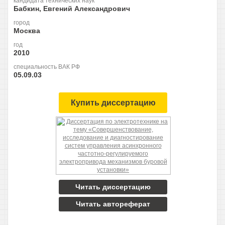
кандидата технических наук
Бабкин, Евгений Александрович
город
Москва
год
2010
специальность ВАК РФ
05.09.03
Купить диссертацию
Читать диссертацию
Читать автореферат