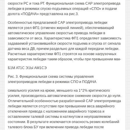
скорости РС и тока РТ. Функциональная схема САР электропривода
лебедки в режимах спуско-подъемных операций «СПО» и подачи
долота «ПОДАЧА» представлена на рис.3.
Особенностью предлагаемой САР электропривода лебедки
является узел ФП1 (отмечен жирной линией), обеспечивающий
автоматическое управление скоростью привода лебедки в
зависимости от веса. Характеристика ФП1 определяет зависимость
задаваемой установившейся скорости подъема и спуска от сигнала
датчика веса ДВ, причем раздельно для каждой передачи лебедки.
Расчетные характеристики ФП1 строятся на основе нагрузочных
характеристик лебедки таким образом, чтобы при превышении мак-
Б1М АТ1С Э1Ы АМ1СЭ
Рис. 3. Функциональная схема системы управления
электроприводом лебедки в режимах СПО и ПОДАЧА
симального усилия на крюке, меньшего на 1^2% критического
усилия, производилось автоматическое снижение скорости до нуля.
Отличительной особенностью разработанной САР электропривода
лебедки является отсутствие при превышении веса аварийного
отключения привода с наложением аварийного тормоза и
оставлением талевой системы в натянутом и неуправляемом
состоянии. В результате исключается опасность резких колебаний
талевого блока БУ при включении привода лебедки после