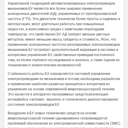
Характерной тенденцией автоматизированных электроприводов
механизмов БУ является все более широкое применение
асинхронных двигателей (АД), управляемых от преобразователей
частоты (ГТЧ). Эти двигатели технически более просты и надежны в
эксплуатации, могут длительно работать при повышенных
скоростях, в агрессивных средах с заметными перепадами
температур, что свойственно БУ. АД требуют меньше цветных
металлов, имеют меньшие массу, габариты и стоимость. Ясно, что
применение асинхронных частотно-регулируемых электроприводов
механизмов БУ потребует дополнительной коррекции в системах и
алгоритмах управления БУ, свойственных приводам постоянного
тока, их более глубокого исследования и анализа, а также оценки их
технических и энергетических возможностей.
Стабильность работы БУ определяется системой управления
электроприводами ее механизмов и потому необходима разработка
и применение наиболее развитых принципов и алгоритмов их
управления на основе современной микропроцессорной техники.
Это касается и аппаратно-программных средств реализации
интерфейса «человек - машина» и технического диагностирования
состояния электроприводов БУ.
Внедрение в БУ новых технических средств на основе
микропроцессорной техники одновременно сопровождается
проблемой обеспечения их электромагнитной совместимости (ЭМС)