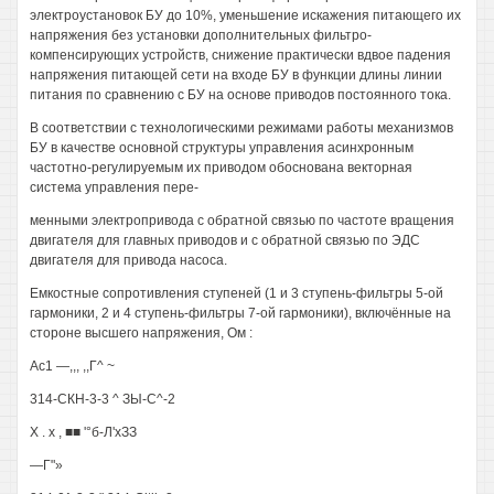
электроустановок БУ до 10%, уменьшение искажения питающего их
напряжения без установки дополнительных фильтро-
компенсирующих устройств, снижение практически вдвое падения
напряжения питающей сети на входе БУ в функции длины линии
питания по сравнению с БУ на основе приводов постоянного тока.
В соответствии с технологическими режимами работы механизмов
БУ в качестве основной структуры управления асинхронным
частотно-регулируемым их приводом обоснована векторная
система управления пере-
менными электропривода с обратной связью по частоте вращения
двигателя для главных приводов и с обратной связью по ЭДС
двигателя для привода насоса.
Емкостные сопротивления ступеней (1 и 3 ступень-фильтры 5-ой
гармоники, 2 и 4 ступень-фильтры 7-ой гармоники), включённые на
стороне высшего напряжения, Ом :
Ас1 —,,, ,,Г^ ~
314-СКН-3-3 ^ ЗЫ-С^-2
X . х , ■■ '°б-Л'хЗЗ
—Г"»