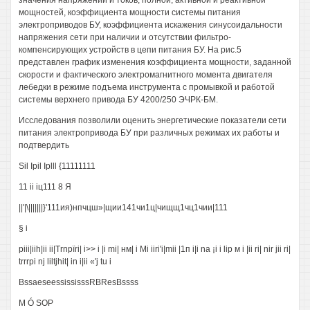
значения напряжений и токов, полной, активной и реактивной
мощностей, коэффициента мощности системы питания
электроприводов БУ, коэффициента искажения синусоидальности
напряжения сети при наличии и отсутствии фильтро-
компенсирующих устройств в цепи питания БУ. На рис.5
представлен график изменения коэффициента мощности, заданной
скорости и фактического электромагнитного момента двигателя
лебедки в режиме подъема инструмента с промывкой и работой
системы верхнего привода БУ 4200/250 ЭЧРК-БМ.
Исследования позволили оценить энергетические показатели сети
питания электропривода БУ при различных режимах их работы и
подтвердить
Sil Ipil Iplll {11111111
11 ii iц111 8 Я
||'|\|||||||}'111ия)нпчцш»|щии141чи1ц|чищщ1чц1чии|111
§ i
piii|iih|ii ii|Trnpïri| i>> i |i mi| нм| i Mi iiri'i|mii |1п i|i na ¡i i lip м i |ii ri| nir jii ri|
trrrpi nj liltjhit| in i|ii «'j tu i
BssaeseessississsRBResBssss
M Ó SOP