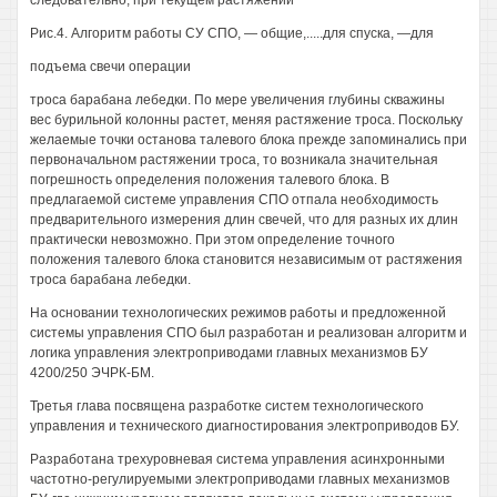
следовательно, при текущем растяжении
Рис.4. Алгоритм работы СУ СПО, — общие,.....для спуска, —для
подъема свечи операции
троса барабана лебедки. По мере увеличения глубины скважины
вес бурильной колонны растет, меняя растяжение троса. Поскольку
желаемые точки останова талевого блока прежде запоминались при
первоначальном растяжении троса, то возникала значительная
погрешность определения положения талевого блока. В
предлагаемой системе управления СПО отпала необходимость
предварительного измерения длин свечей, что для разных их длин
практически невозможно. При этом определение точного
положения талевого блока становится независимым от растяжения
троса барабана лебедки.
На основании технологических режимов работы и предложенной
системы управления СПО был разработан и реализован алгоритм и
логика управления электроприводами главных механизмов БУ
4200/250 ЭЧРК-БМ.
Третья глава посвящена разработке систем технологического
управления и технического диагностирования электроприводов БУ.
Разработана трехуровневая система управления асинхронными
частотно-регулируемыми электроприводами главных механизмов