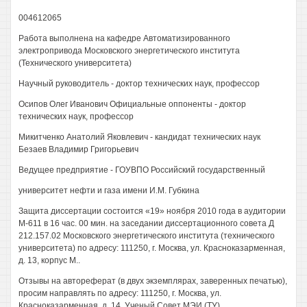
004612065
Работа выполнена на кафедре Автоматизированного
электропривода Московского энергетического института
(Технического университета)
Научный руководитель - доктор технических наук, профессор
Осипов Олег Иванович Официальные оппоненты - доктор
технических наук, профессор
Микитченко Анатолий Яковлевич - кандидат технических наук
Безаев Владимир Григорьевич
Ведущее предприятие - ГОУВПО Российский государственный
университет нефти и газа имени И.М. Губкина
Защита диссертации состоится «19» ноября 2010 года в аудитории
М-611 в 16 час. 00 мин. на заседании диссертационного совета Д
212.157.02 Московского энергетического института (технического
университета) по адресу: 111250, г. Москва, ул. Красноказарменная,
д. 13, корпус М..
Отзывы на автореферат (в двух экземплярах, заверенных печатью),
просим направлять по адресу: 111250, г. Москва, ул.
Красноказарменная, д. 14, Ученый Совет МЭИ (ТУ).