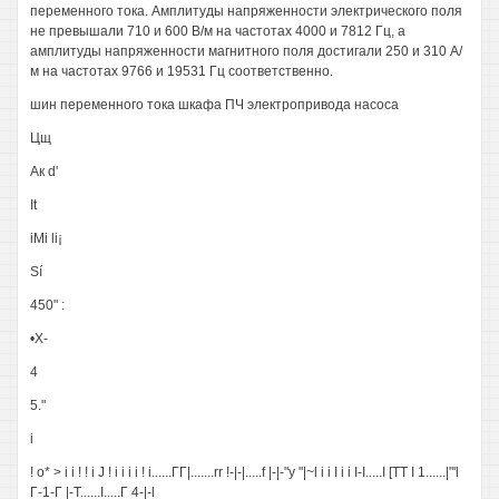
переменного тока. Амплитуды напряженности электрического поля
не превышали 710 и 600 В/м на частотах 4000 и 7812 Гц, а
амплитуды напряженности магнитного поля достигали 250 и 310 А/
м на частотах 9766 и 19531 Гц соответственно.
шин переменного тока шкафа ПЧ электропривода насоса
Цщ
Ак d'
It
iMi li¡
Sí
450" :
•Х-
4
5."
i
! о* > i i ! ! i J ! i i i i ! i......ГГ|.......rr !-|-|.....f |-|-"y "|~l i i I i i I-I.....I [TT I 1......|"'l
Г-1-Г |-T......I.....Г 4-|-l