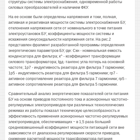
структуры системы электроснабжения, одновременной работы
силовых преобразователей и наличием ФКУ.
На ее основе были определены напряжения и токи, полная,
активная и реактивная мощности системы электроснабжения БУ,
отклонения напряжения сети от номинального в точке питания
электроустановок БУ; коэффициенты мощности системы и
искажения синусоидальности напряжения сети. На рис.2
представлен фрагмент разработанной программы определения
энергетических параметров БУ, где: Скн - номинальная емкость
конденсатора для фильтра; к^ - коэффициент трансформации
силового трансформатора; tgд -тангенс угла потерь на основной
частоте; 1р7 - индуктивность реактора для фильтра 7 гармоники;
1р5 - индуктивность реактора для фильтра 5 гармоники; гр7 -
активное сопротивление реактора для фильтра 7 гармоники; гр5 -
активное сопротивление реактора для фильтра 5 гармоники.
Сравнительный анализ энергетические показателей сети питания
БУ на основе приводов постоянного тока и асинхронных частотно-
регулируемых электроприводов при различных технологических
режимах их работы показал техническую целесообразность и
эффективность применения асинхронных частотно-регулируемых
электроприводов, обеспечивающих ~ в 1,5 раза больший
средневзвешенный коэффициент мощности питающей сети вне
зависимости от диапазона регулирования скорости приводов,
снижение расчетной мощности трансформатора питания