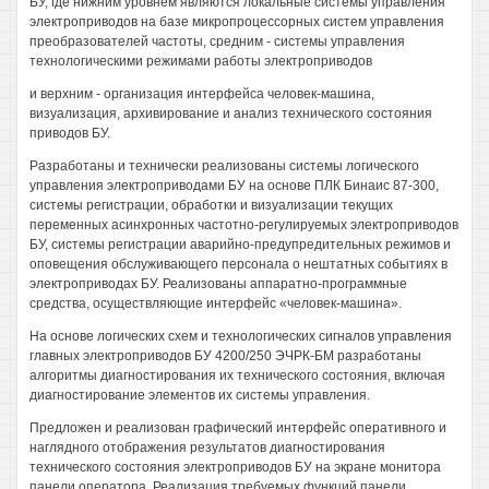
БУ, где нижним уровнем являются локальные системы управления
электроприводов на базе микропроцессорных систем управления
преобразователей частоты, средним - системы управления
технологическими режимами работы электроприводов
и верхним - организация интерфейса человек-машина,
визуализация, архивирование и анализ технического состояния
приводов БУ.
Разработаны и технически реализованы системы логического
управления электроприводами БУ на основе ПЛК Бинаис 87-300,
системы регистрации, обработки и визуализации текущих
переменных асинхронных частотно-регулируемых электроприводов
БУ, системы регистрации аварийно-предупредительных режимов и
оповещения обслуживающего персонала о нештатных событиях в
электроприводах БУ. Реализованы аппаратно-программные
средства, осуществляющие интерфейс «человек-машина».
На основе логических схем и технологических сигналов управления
главных электроприводов БУ 4200/250 ЭЧРК-БМ разработаны
алгоритмы диагностирования их технического состояния, включая
диагностирование элементов их системы управления.
Предложен и реализован графический интерфейс оперативного и
наглядного отображения результатов диагностирования
технического состояния электроприводов БУ на экране монитора
панели оператора. Реализация требуемых функций панели