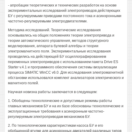
- апробации теоретических и технических разработок на основе
экспериментальных исследований электроприводов действующих
БУ с регулируемыми приводами постоянного тока и асинхронными
частотно-регулируемыми электродвигателями.
Методика исследований. Теоретические исследования
основывались на общих положениях теории электропривода и
теории автоматического управления, методов структурного
моделирования, аппарата булевой алгебры и теории
электромагнитного поля. Экспериментальные исследования
проводились на действующей БУ осциллографированием
переменных электроприводов с использованием пакета Drive ES
Starter v.4.1 и программного обеспечения системы визуализации
процесса SIMATIC WinCC v6.0. Для исследования электромагнитной
обстановки использовался комплект анализаторов электрического и
магнитного полей.
Научная новизна работы заключается в следующем:
1. Обобщены технологические и допустимые режимы работы
главных механизмов БУ и на их базе обоснованы технологические и
эксплуатационные требования к асинхронным частотно-
регулируемым электроприводам механизмов БУ.
2. По технологическим характеристикам насоса БУ и его
обобщенной втулке для асинхронных двигателей различных типов