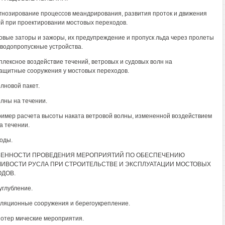
огнозирование процессов меандрирования, развития проток и движения
й при проектировании мостовых переходов.
довые заторы и зажоры, их предупреждение и пропуск льда через пролеты
 водопропускные устройства.
мплексное воздействие течений, ветровых и судовых волн на
ащитные сооружения у мостовых переходов.
олновой пакет.
олны на течении.
Пример расчета высоты наката ветровой волны, измененной воздействием
а течении.
воды.
ОБЕННОСТИ ПРОВЕДЕНИЯ МЕРОПРИЯТИЙ ПО ОБЕСПЕЧЕНИЮ
ИВОСТИ РУСЛА ПРИ СТРОИТЕЛЬСТВЕ И ЭКСПЛУАТАЦИИ МОСТОВЫХ
ДОВ.
углубление.
гуляционные сооружения и берегоукрепление.
д отер мические мероприятия.