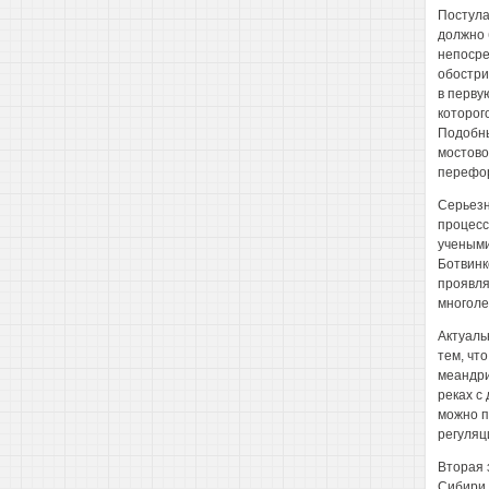
Постула
должно 
непосре
обостри
в перву
которог
Подобны
мостово
перефор
Серьезн
процесс
учеными
Ботвинк
проявля
многоле
Актуаль
тем, чт
меандри
реках с
можно п
регуляц
Вторая 
Сибири,