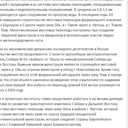
алей с входящими в их системы мостовыми переходами, оборудованными
ионными и водопропускными сооружениями. В среднем на 0,8-1,0 км
приходится одно сооружение по пропуску воды. В последние годы XX
я завершено строительство мостовых переходов федерального значения
х Барнауле и Сургуте через реку Обь, в г. Омске через р. Иртыш, в г. Томске
. Томь. Многочисленные мостовые переходы построены при создании
-Амурской магистрали и на введенном в эксплуатацию участке Амуро-
го железнодорожного пути.
я на экономическую депрессию последнего десятилетия в России
льство мостов продолжается. Строится крупнейшая автотранспортная
аль Сибири М-53 «Байкал» от Урала по южным регионам Сибири до
о Востока. Важным звеном магистрали является строящийся мостовой
через р. Обь на отрезке магистрали в обход г. Новосибирска. Кроме того,
сооружение моста этой федеральной автодороги через реку Томь в городе
о. На этом объекте закончено возведение опор и выполняется надвижка
ых конструкций. Все работы по переходу длиной 634 метра планируется
ь к 2004 году.
 и проектные институты также продолжают работать и на весьма далекую
тиву по развитию транспортного комплекса Сибири и Дальнего Востока.
створ мостового перехода через реку Лена в районе г. Якутска, который
в серию мостов через реки по трассе будущей грандиозной
нтинентальной магистрали, которая соединит страны Европейского
нта с Северной Америкой через Берингов пролив.