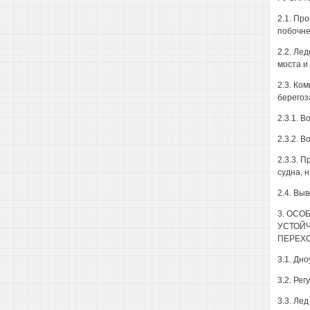
2.1. Пр
побочне
2.2. Ле
моста и
2.3. Ко
берегоз
2.3.1. В
2.3.2. В
2.3.3. 
судна, н
2.4. Вы
3. ОС
УСТОЙЧ
ПЕРЕХО
3.1. Дно
3.2. Ре
3.3. Ле