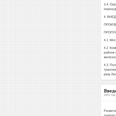
3.4. Ох
переход
4. ВНЕ
ПРОИЗВ
ПРОПУС
4.1. Мо
4.2. Ко
районе 
железно
4.3. По
транско
реку Лен
Введ
2001 год
Развити
требует