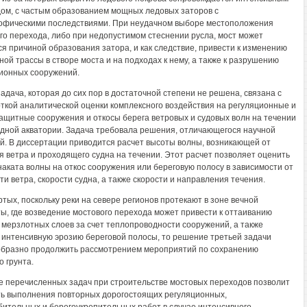
ом, с частым образованием мощных ледовых заторов с
офическими последствиями. При неудачном выборе местоположения
го перехода, либо при недопустимом стеснении русла, мост может
ся причиной образования затора, и как следствие, привести к изменению
ной трассы в створе моста и на подходах к нему, а также к разрушению
ионных сооружений.
задача, которая до сих пор в достаточной степени не решена, связана с
ткой аналитической оценки комплексного воздействия на регуляционные и
ащитные сооружения и откосы берега ветровых и судовых волн на течении
дной акватории. Задача требовала решения, отличающегося научной
й. В диссертации приводится расчет высоты волны, возникающей от
я ветра и проходящего судна на течении. Этот расчет позволяет оценить
наката волны на откос сооружения или береговую полосу в зависимости от
ти ветра, скорости судна, а также скорости и направления течения.
ртых, поскольку реки на севере регионов протекают в зоне вечной
ы, где возведение мостового перехода может привести к оттаиванию
 мерзлотных слоев за счет теплопроводности сооружений, а также
 интенсивную эрозию береговой полосы, то решение третьей задачи
бразно продолжить рассмотрением мероприятий по сохранению
о грунта.
 перечисленных задач при строительстве мостовых переходов позволит
ь выполнения повторных дорогостоящих регуляционных,