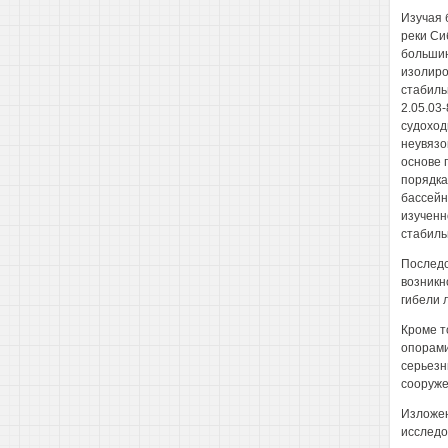
Изучая 
реки Си
большин
изолиро
стабиль
2.05.03
судоход
неувязо
основе 
порядка
бассейн
изученн
стабиль
Последс
возникн
гибели 
Кроме т
опорами
серьезн
сооруже
Изложен
исследо