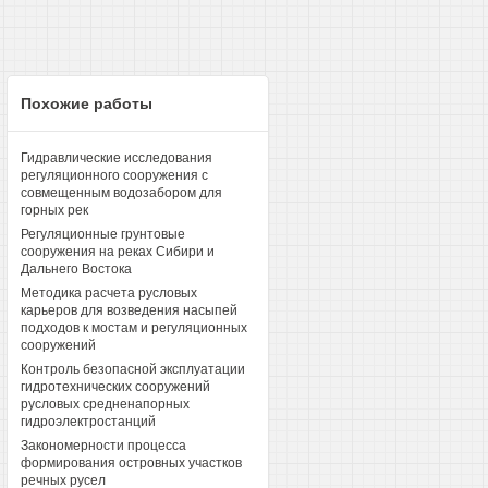
Похожие работы
Гидравлические исследования
регуляционного сооружения с
совмещенным водозабором для
горных рек
Регуляционные грунтовые
сооружения на реках Сибири и
Дальнего Востока
Методика расчета русловых
карьеров для возведения насыпей
подходов к мостам и регуляционных
сооружений
Контроль безопасной эксплуатации
гидротехнических сооружений
русловых средненапорных
гидроэлектростанций
Закономерности процесса
формирования островных участков
речных русел