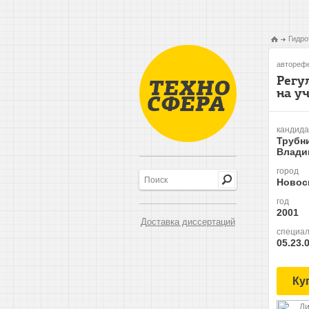
Гидро
авторефе
Регу
на у
кандида
Трубн
Влади
город
Новос
год
2001
Доставка диссертаций
специал
05.23.
Ку