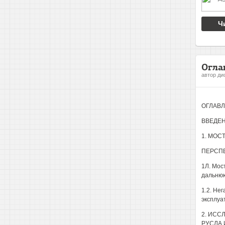
Ч
Огла
автор ди
ОГЛАВЛ
ВВЕДЕН
1. МОС
ПЕРСПЕ
1Л. Мос
дальнюю
1.2. Не
эксплуа
2. ИСС
РУСЛА 