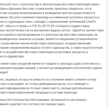
богатый опыт строительства и эксплуатации мостовых переходов через
бири и Дальнего Востока, к сожалению, пришлось убедиться, что в
стве случаев проектирование и возведение мостов осуществляется
ванно без учета влияния перехода на изменения руслового процесса и
ность судоходных трасс, нередко с нарушениями требований СНиПа
-84* «Мосты и трубы» и ГОСТа 26775-85 «Габариты подмостовые
ных пролетов мостов на внутренних водных путях». Одной из причин таких
к и ошибок в проектировании и строительстве мостовых переходов, на
проведенного анализа ситуации, является нарушение установленного
 согласования проектов мостовых переходов с государственными
овыми управлениями водных путей и судоходства, а также недостаточная
ость воздействия мостовых переходов на русловые процессы и
ность фарватера.
твием таких упущений является трудность прохода судов в зоне моста с
овением нередких аварий, к несчастью приводящим к потоплению судов и
людей.
ого, ледяные заторы на реках из-за стеснения живого сечения потока
 моста вызывают не только деформации русла, но и приводят к
ым повреждениям не столько самого моста, сколько регуляционных
ний и берегоукреплений, входящих в систему перехода.
ные обстоятельства обосновывают актуальность настоящего
вания и диктуют его состав и постановку задач.