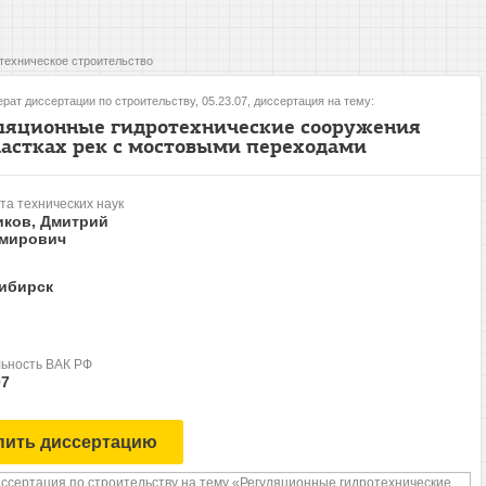
техническое строительство
рат диссертации по строительству, 05.23.07, диссертация на тему:
ляционные гидротехнические сооружения
частках рек с мостовыми переходами
та технических наук
иков, Дмитрий
мирович
ибирск
ьность ВАК РФ
07
пить диссертацию