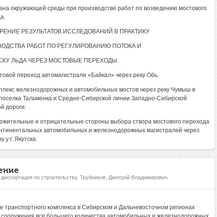
рана окружающей среды при производстве работ по возведению мостового
а.
ДРЕНИЕ РЕЗУЛЬТАТОВ ИССЛЕДОВАНИЙ В ПРАКТИКУ
ОДСТВА РАБОТ ПО РЕГУЛИРОВАНИЮ ПОТОКА И
КУ ЛЬДА ЧЕРЕЗ МОСТОВЫЕ ПЕРЕХОДЫ.
стовой переход автомагистрали «Байкал» через реку Обь.
мплекс железнодорожных и автомобильных мостов через реку Чумыш в
поселка Тальменка и Средне-Сибирской линии Западно-Сибирской
й дороги.
ложительные и отрицательные стороны выбора створа мостового перехода
нтинентальных автомобильных и железнодорожных магистралей через
у у г. Якутска.
ение
, диссертация по строительству, Трубников, Дмитрий Владимирович
е транспортного комплекса в Сибирском и Дальневосточном регионах
 сооружения все большего количества автомобильных и железнодорожных