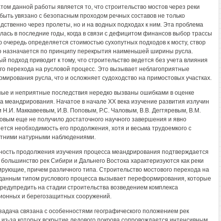
том данной работы является то, что строительство мостов через реки
быть увязано с безопасным проходом речных составов не только
дственно через пролеты, но и на водных подходах к ним. Эта проблема
лась в последние годы, когда в связи с дефицитом финансов выбор трассы
ю очередь определяется стоимостью сухопутных подходов к мосту, створ
о назначается по принципу перекрытия наименьшей ширины русла.
й подход приводит к тому, что строительство ведется без учета влияния
го перехода на русловой процесс. Это вызывает неблагоприятные
мирования русла, что и осложняет судоходство на примостовых участках.
ые и неприятные последствия нередко вызваны ошибками в оценке
а меандрирования. Начатое в начале XX века изучение развития излучин
 Н.И. Маккавеевым, И.В. Поповым, P.C. Чаловым, В.В. Дегтяревым, В.М.
овым еще не получило достаточного научного завершения и явно
ется необходимость его продолжения, хотя и весьма трудоемкого с
тними натурными наблюдениями.
ность продолжения изучения процесса меандрирования подтверждается
о большинство рек Сибири и Дальнего Востока характеризуются как реки
рующие, причем различного типа. Строительство мостового перехода на
 данным типом руслового процесса вызывает переформирования, которые
редупредить на стадии строительства возведением комплекса
ионных и берегозащитных сооружений.
задача связана с особенностями географического положением рек
 из-за которых вскрытие ледового покрова сопровождается интенсивным