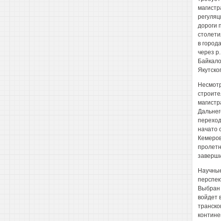
магистр
регуляц
дороги 
столети
в города
через р
Байкало
Якутско
Несмотр
строите
магистр
Дальнег
переход 
начато 
Кемеров
пролетн
завершит
Научные
перспек
Выбран 
войдет 
транско
контине