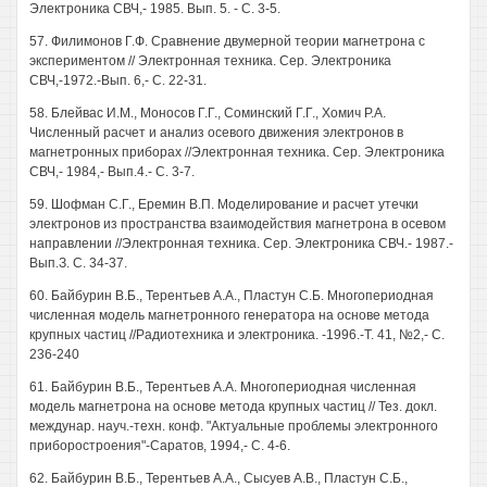
Электроника СВЧ,- 1985. Вып. 5. - С. 3-5.
57. Филимонов Г.Ф. Сравнение двумерной теории магнетрона с
экспериментом // Электронная техника. Сер. Электроника
СВЧ,-1972.-Вып. 6,- С. 22-31.
58. Блейвас И.М., Моносов Г.Г., Соминский Г.Г., Хомич Р.А.
Численный расчет и анализ осевого движения электронов в
магнетронных приборах //Электронная техника. Сер. Электроника
СВЧ,- 1984,- Вып.4.- С. 3-7.
59. Шофман С.Г., Еремин В.П. Моделирование и расчет утечки
электронов из пространства взаимодействия магнетрона в осевом
направлении //Электронная техника. Сер. Электроника СВЧ.- 1987.-
Вып.З. С. 34-37.
60. Байбурин В.Б., Терентьев А.А., Пластун С.Б. Многопериодная
численная модель магнетронного генератора на основе метода
крупных частиц //Радиотехника и электроника. -1996.-Т. 41, №2,- С.
236-240
61. Байбурин В.Б., Терентьев А.А. Многопериодная численная
модель магнетрона на основе метода крупных частиц // Тез. докл.
междунар. науч.-техн. конф. "Актуальные проблемы электронного
приборостроения"-Саратов, 1994,- С. 4-6.
62. Байбурин В.Б., Терентьев А.А., Сысуев А.В., Пластун С.Б.,