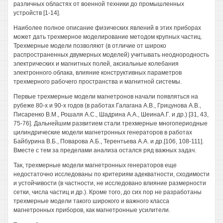
различных областях от военной техники до промышленных
устройств [1-14].
Наиболее полное описание физических явлений в этих приборах
может дать трехмерное моделирование методом крупных частиц.
Трехмерные модели позволяют (в отличие от широко
распространенных двумерных моделей) учитывать неоднородность
электрических и магнитных полей, аксиальные колебания
электронного облака, влияние конструктивных параметров
трехмерного рабочего пространства и магнитной системы.
Первые трехмерные модели магнетронов начали появляться на
рубеже 80-х и 90-х годов (в работах Галагана А.В., Грицунова А.В.,
Писаренко В.М., Рошаля А.С., Шадрина А.А., ШеинаА.Г. и др.) [31, 43,
75-76]. Дальнейшим развитием стали трехмерные многопериодные
цилиндрические модели магнетронных генераторов в работах
Байбурина В.Б., Поварова А.Б., Терентьева А.А. и др.[106, 108-111].
Вместе с тем за пределами анализа остался ряд важных задач.
Так, трехмерные модели магнетронных генераторов еще
недостаточно исследованы по критериям адекватности, сходимости
и устойчивости (в частности, не исследовано влияние размерности
сетки, числа частиц и др.). Кроме того, до сих пор не разработаны
трехмерные модели такого широкого и важного класса
магнетронных приборов, как магнетронные усилители.