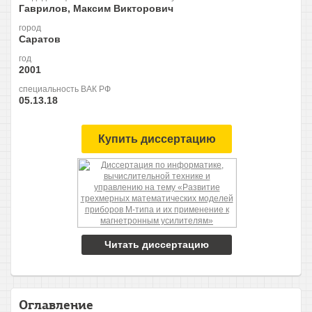
Гаврилов, Максим Викторович
город
Саратов
год
2001
специальность ВАК РФ
05.13.18
Купить диссертацию
Читать диссертацию
Оглавление