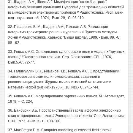
31. Шадрин А.А., Шеин А.Г. Модификация "сверхбыстрого"
алгоритма решения уравнения Пуассона для трехмерных областей
взаимодействия электронных приборов // Радиотехника: Респ. меж-
вед. науч. техн. сб,-1974,- Вып. 29,- С. 96-110.
32. Писаренко В. М., Шадрин А.А., Галаган А.В. Реализация
алгоритма трехмерного решения уравнения Пуассона методом
Хокни // Радиотехника. Харьков: "Выща школа". 1989. - Вып. 89. -С.
88 - 92.
33. Рошаль А.С. Сглаживание кулоновского поля в моделях "крупных
частиц" //Электронная техника. Сер. Электроника СВЧ.-1976,-
Вып.5.-С. 72-77.
34. Галимуллин В.Н., Романов П.В., Рошаль А.С. О представлении
тригонометрическим полиномом функции, заданной в
равностоящих узлах. Журнал вычислительной математики и
математической физики.-1970,-Т. 10, №3.- С. 741-744.
35. Рошаль А.С. Моделирование заряженных пучков. М.: Атом-издат,
1979. -- С. 224.
36. Байбурин В.Б. Пространственный заряд и форма электронных
спиц в скрещенных полях // Электронная техника. Сер. Электроника
СВЧ. 1973. -Вып. 3.- С. 108-100.
37. MacGregor D.M. Computer modeling of crossed-field tubes //