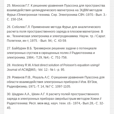
25. Моносов Г.Г. К решению уравнения Пуассона для пространства
взаимодействия цилиндрического магнетрона на ЭЦВМ методом
Фурье //Электронная техника. Сер. Электроника СВЧ.-1970.- Вып. 3.-
С. 150-154.
26. Соболев Г.Л. Применение метода Фурье для аналитического
расчета поля пространственного заряда в плоском магнетроне. В
кн.: Техническая электроника и электродинамика: Научн. тр. / Сарат.
Политехи, ин-т, 1975. - Вып. 94,- С. 43-59.
27. Байбурин В.Б. Трехмерное решение задачи о потенциале
электронных сгустков в скрещенных полях // Радиотехника и
электроника. 1984,- Т.29, №4,- С. 751-756.
28. Hockney R.W. A fast direct solution of Poisson's equation using//
Journal of АСМД965,- Vol. 12.- № I.- p. 95.
29. Романов П.В., Рошаль A.C. О решении уравнения Пуассона для
области взаимодействия электронных приборов // Изв. ВУЗов,
Радиофизика,-1971.-Т. 14, №7 С. 1097-1105.
30. Шадрин А.А., Шеин А.Г. К расчету полей пространственного
заряда в электронных приборах сверхбыстрым методом Хокни //
Радиотехника: Респ. меж-вед. науч. техн. сб.- 1974,- Вып.28,- С. 32-
45.