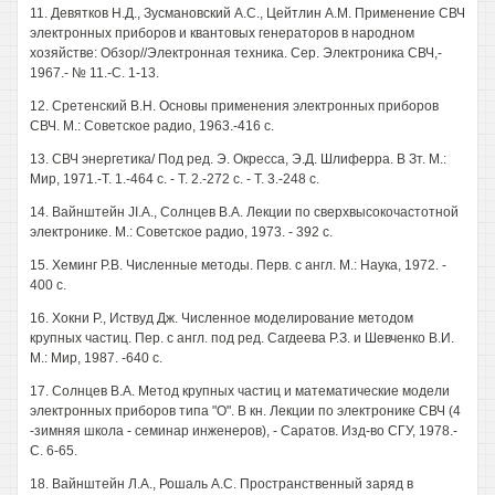
11. Девятков Н.Д., Зусмановский А.С., Цейтлин A.M. Применение СВЧ
электронных приборов и квантовых генераторов в народном
хозяйстве: Обзор//Электронная техника. Сер. Электроника СВЧ,-
1967.- № 11.-С. 1-13.
12. Сретенский В.Н. Основы применения электронных приборов
СВЧ. М.: Советское радио, 1963.-416 с.
13. СВЧ энергетика/ Под ред. Э. Окресса, Э.Д. Шлиферра. В Зт. М.:
Мир, 1971.-Т. 1.-464 с. - Т. 2.-272 с. - Т. 3.-248 с.
14. Вайнштейн JI.A., Солнцев В.А. Лекции по сверхвысокочастотной
электронике. М.: Советское радио, 1973. - 392 с.
15. Хеминг Р.В. Численные методы. Перв. с англ. М.: Наука, 1972. -
400 с.
16. Хокни Р., Иствуд Дж. Численное моделирование методом
крупных частиц. Пер. с англ. под ред. Сагдеева Р.З. и Шевченко В.И.
М.: Мир, 1987. -640 с.
17. Солнцев В.А. Метод крупных частиц и математические модели
электронных приборов типа "О". В кн. Лекции по электронике СВЧ (4
-зимняя школа - семинар инженеров), - Саратов. Изд-во СГУ, 1978.-
С. 6-65.
18. Вайнштейн Л.А., Рошаль А.С. Пространственный заряд в