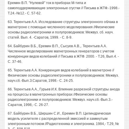
Еремин В.П. "Нулевой" ток в приборах М-типа и
самоподдерживающие электронные сгустки // Письма в ЖТФ.-1998.-
Т.24.-№12.- С. 57-62.
63. Терентьев А.А. Исследование структуры электронного облака в
магнетроне с помощью численного моделирования //Физические
основы радиоэлектроники и полупроводников: Межвуз. сб. науч.
статей. Вып. 4. -Саратов, 1999. - С. 8-9.
64. Байбурин В.Б., Еремин В.П., Сысуев А.В.,. Терентьев А.А.
Численное моделирование магнетронных генераторов с учетом
конкуренции видов колебаний // Письма в ЖТФ. 2000. - Т.26, Вып.4. -
С. 37-46.
65. Терентьев А.А. Конкуренция видов колебаний в магнетроне //
Физические основы радиоэлектроники и полупроводников: Межвуз.
науч.сб.-Вып.З.Саратов, 1998.- С. 24-25.
66. Терентьев А.А., Гурьев И.К. Влияние разрезной структуры анода
на процессы в магнетронных приборах //Физические основы
радиоэлектроники и полупроводников: Межвуз. науч.сб.-Вып.3.-
Саратов, 1998,- С. 26-27.
67. Байбурин В.Б., Ширшин С.И., Еремин В.П. Цилиндрическая
модель усилителя с распределенной эмиссией и замкнутым
электронным потоком //Радиотехника и электроника. 1984,- Т.29, №