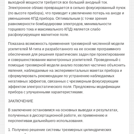
выходной мощности требуется все больший анодный ток.
Электронное облако превращается в сильно фокусированный пучок
(по высоте прибора), что приводит к увеличению потерь на аноде и
уменьшению КПД прибора. Оптимальным (с точки зрения
равномерности бомбардировки электродов, минимальности
торцевого тока и максимального КПД) является слабо
расфокусирующее магнитное поле.
Показана возможность применения трехмерной численной модели
усилителей М-типа и разработанного на ее основе программного
обеспечения для решения практических задач при проектировании
и совершенствовании магнетронных усилителей. Проведенный с
помощью трехмерной модели анализ позволил частично объяснить
явления, наблюдаемые на экспериментальных макетах прибора и
сформулировать рекомендации по устранению наблюдаемых
негативных эффектов, связанных с чрезмерным фокусирующим
эффектом электростатического поля. Предложены модификации
прибора с улучшенными характеристиками.
ЗАКЛЮЧЕНИЕ
В заключение остановимся на основных выводах и результатах,
полученных в диссертационной работе, их применению и
перспективам дальнейшего использования.
1. Получено решение системы трехмерных цилиндрических