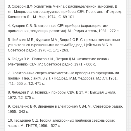
3. Сковрон Д.Ф. Усилитель М-типа с распределенной эмиссией. В
кн.: Мощные электровакуумные приборы СВЧ: Пер. с англ. /Под ред.
Клемпитта Л. - М.: Мир, 1974,- С. 69-101.
4. Кукарин С.В. Электронные СВЧ приборы (характеристики,
применения, тенденции развития). М.: Радио и связь, 1981.- 272 с.
5. Цейтлин М.Б., Фурсаев М.А., Бецкий О.В. Сверхвысокочастотные
усилители со скрещенными полями/Под ред. Цейтлина М.Б. М.:
Советское радио, 1978.-С. 171 - 263.
6. Гайдук В.И., Палатов К.И., Петров Д.М. Физические основы
электроники СВЧ. М.: Советское радио, 1971. - 600 с.
7. Электронные сверхвысокочастотные приборы со скрещенными
полями: Пер. с англ. В 2 Т. / Под ред. М.М. Федорова. М.: ИЛ, 1961.
-Т.1.- 555 е.; Т.2.-471 с.
8. Лебедев И.В. Техника и приборы СВЧ. В 2т. М.: Высшая школа,
1972.-Т.2 -375 с.
9. Коваленко В.Ф. Введение в электронику СВЧ. М.: Советское радио,
1955. -343 с.
10. Гвоздовер С.Д. Теория электронных приборов сверхвысоких
частот. М.: ГИТТЛ, 1956. - 527 с.