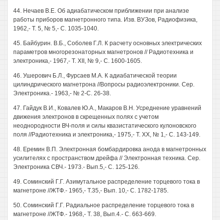
44. Нечаев В.Е. Об адиабатическом приближении при анализе
работы приборов магнетронного типа. Изв. ВУЗов, Радиофизика,
1962,- Т. 5, № 5,- С. 1035-1040.
45. Байбурин. В.Б., Соболев Г.Л. К расчету основных электрических
параметров многорезонаторных магнетронов // Радиотехника и
электроника,- 1967,- Т. XII, № 9,- С. 1600-1605.
46. Ушерович Б.Л., Фурсаев М.А. К адиабатической теории
цилиндрического магнетрона //Вопросы радиоэлектроники. Сер.
Электроника.- 1963,- № 2-С. 26-38.
47. Гайдук В.И., Ковалев Ю.А., Макаров В.Н. Усреднение уравнений
движения электронов в скрещенных полях с учетом
неоднородности ВЧ-поля и силы квазистатического кулоновского
поля //Радиотехника и электроника,- 1975,- Т. XX, № 1,- С. 143-149.
48. Еремин В.П. Электронная бомбардировка анода в магнетронных
усилителях с пространством дрейфа // Электронная техника. Сер.
Электроника СВЧ.- 1973.- Вып.5,- С. 125-126.
49. Соминский Г.Г. Азимутальное распределение торцевого тока в
магнетроне //ЖТФ.- 1965,- Т.35,- Вып. 10,- С. 1782-1785.
50. Соминский Г.Г. Радиальное распределение торцевого тока в
магнетроне //ЖТФ.- 1968,- Т. 38, Вып.4.- С. 663-669.