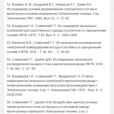
51. Блейвас И. М., Кандыбей В.Г., Некрасов Л.Г., Хомич Р.А.
Исследование условий формирования электронного потока в
магнетроне в осевом направлении //Электронная техника. Сер.
Электроника СВЧ.- 1983.-Вып.12,- С. 37-40.
52. Бондарцов Г.И., Соминский Г.Г. Исследование аксиальных
колебаний пространственного заряда в усилителе со скрещенными
полями //ЖТФ,-1975,- Т.45, Вып. 8,- С. 1664-1668.
53. Малютин В.И., Соминский Г.Г. Об аксиальном распределении
электронной бомбардировки катода в системах со скрещенными
полями // ЖТФ. 1976. - Т. 46, №1 - - С. 64-66.
54. Соминский Г.Г., Цыбин Д.Ю. Исследование аксиального
распределения анодного тока в магнетронном диоде //ЖТФ. 1976. -
Т. 46, №1 - С. 67 -69.
55. Бондарцев Г.И., Соминский Г.Г., Фридрихов С.А. О связи
характеристик аксиальных колебаний в магнетронном диоде с
геометрическими размерами пространства взаимодействия //
Электронная техника. Сер. 1. Электроника СВЧ. 1976. - Вып. 8.- С.
2428-2430.
56. Соминский Г.Г., Цыбин О.Ю. Воздействие наклона силовых
линий магнитного поля на процессы в объемном заряде
магнетронных приборов // Электронная техника. Сер. 1.