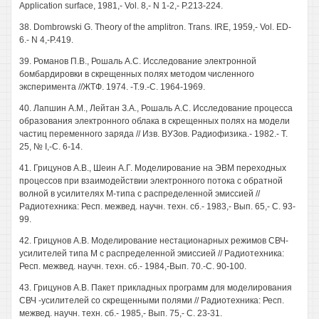
Application surface, 1981,- Vol. 8,- N 1-2,- P.213-224.
38. Dombrowski G. Theory of the amplitron. Trans. IRE, 1959,- Vol. ED-
6.- N 4,-P.419.
39. Романов П.В., Рошаль А.С. Исследование электронной
бомбардировки в скрещенных полях методом численного
эксперимента //ЖТФ. 1974. -Т.9.-С. 1964-1969.
40. Лапшин A.M., Лейтан З.А., Рошаль А.С. Исследование процесса
образования электронного облака в скрещенных полях на модели
частиц переменного заряда // Изв. ВУЗов. Радиофизика.- 1982.- Т.
25, № I,-С. 6-14.
41. Грицунов А.В., Шеин А.Г. Моделирование на ЭВМ переходных
процессов при взаимодействии электронного потока с обратной
волной в усилителях М-типа с распределенной эмиссией //
Радиотехника: Респ. межвед. научн. техн. сб.- 1983,- Вып. 65,- С. 93-
99.
42. Грицунов А.В. Моделирование нестационарных режимов СВЧ-
усилителей типа М с распределенной эмиссией // Радиотехника:
Респ. межвед. научн. техн. сб.- 1984,-Вып. 70.-С. 90-100.
43. Грицунов А.В. Пакет прикладных программ для моделирования
СВЧ -усилителей со скрещенными полями // Радиотехника: Респ.
межвед. научн. техн. сб.- 1985,- Вып. 75,- С. 23-31.