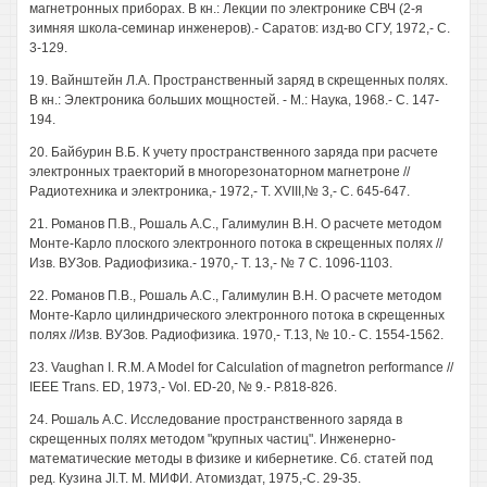
магнетронных приборах. В кн.: Лекции по электронике СВЧ (2-я
зимняя школа-семинар инженеров).- Саратов: изд-во СГУ, 1972,- С.
3-129.
19. Вайнштейн Л.А. Пространственный заряд в скрещенных полях.
В кн.: Электроника больших мощностей. - М.: Наука, 1968.- С. 147-
194.
20. Байбурин В.Б. К учету пространственного заряда при расчете
электронных траекторий в многорезонаторном магнетроне //
Радиотехника и электроника,- 1972,- Т. XVIII,№ 3,- С. 645-647.
21. Романов П.В., Рошаль А.С., Галимулин В.Н. О расчете методом
Монте-Карло плоского электронного потока в скрещенных полях //
Изв. ВУЗов. Радиофизика.- 1970,- Т. 13,- № 7 С. 1096-1103.
22. Романов П.В., Рошаль А.С., Галимулин В.Н. О расчете методом
Монте-Карло цилиндрического электронного потока в скрещенных
полях //Изв. ВУЗов. Радиофизика. 1970,- Т.13, № 10.- С. 1554-1562.
23. Vaughan I. R.M. A Model for Calculation of magnetron performance //
IEEE Trans. ED, 1973,- Vol. ED-20, № 9.- P.818-826.
24. Рошаль А.С. Исследование пространственного заряда в
скрещенных полях методом "крупных частиц". Инженерно-
математические методы в физике и кибернетике. Сб. статей под
ред. Кузина JI.T. М. МИФИ. Атомиздат, 1975,-С. 29-35.