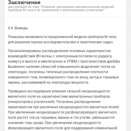
Заключение
диссертация на тему "Развитие трехмерных математических моделей
приборов М-типа и их применение к магнетронным усилителям"
4.4. Выводы
Показаны возможности предложенной модели приборов М-типа
для решения научно-исследовательских и практических задач.
Проанализированы распределения основных характеристик
взаимодействия ВЧ волны с электронным потоком по радиусу,
азимуту и высоте в амплитронах и УПВМ с пространством дрейфа.
Выявлено наличие областей повышенного выделения тепла на
электродах, получены типичные распределения плотности
наведенного тока, конвекционного тока на анод, катод и торцевые
экраны, рассеиваемой на электродах мощности.
Проведено исследование влияния сильной неоднородности
магнитного поля на характеристики магнетронных приборов
(генераторов и усилителей). Получены распределения
характеристик при различных неоднородностях магнитных полей.
При увеличении неоднородности расфокусирующего магнитного
поля растет ток на торцевые экраны и ток утечки, уменьшается
значение тока срыва. При увеличении неоднородности
фокусирующего магнитного поля для поддержания номинальной