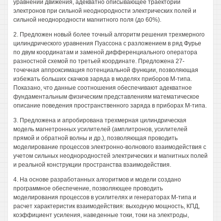
уравнений движения, адекватно описывающее траектории
электронов при сильной неоднородности электрических полей и
сильной неоднородности магнитного поля (до 60%).
2. Предложен новый более точный алгоритм решения трехмерного
цилиндрического уравнения Пуассона с разложением в ряд Фурье
по двум координатам и заменой дифференциального оператора
разностной схемой по третьей координате. Предложена 27-
точечная аппроксимация потенциальной функции, позволяющая
избежать больших скачков заряда в моделях приборов М-типа.
Показано, что данные соотношения обеспечивают адекватное
фундаментальным физическим представлениям математическое
описание поведения пространственного заряда в приборах М-типа.
3. Предложена и апробирована трехмерная цилиндрическая
модель магнетронных усилителей (амплитронов, усилителей
прямой и обратной волны и др.), позволяющая проводить
моделирование процессов электронно-волнового взаимодействия с
учетом сильных неоднородностей электрических и магнитных полей
и реальной конструкции пространства взаимодействия.
4. На основе разработанных алгоритмов и модели создано
программное обеспечение, позволяющее проводить
моделирования процессов в усилителях и генераторах М-типа и
расчет характеристик взаимодействия: выходную мощность, КПД,
коэффициент усиления, наведенные токи, токи на электроды,