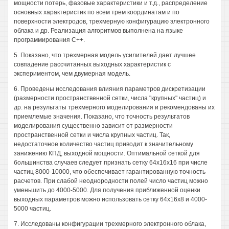
мощности потерь, фазовые характеристики и т.д., распределение
основных характеристик по всем трем координатам и по
поверхности электродов, трехмерную конфигурацию электронного
облака и др. Реализация алгоритмов выполнена на языке
программирования С++.
5. Показано, что трехмерная модель усилителей дает лучшее
совпадение рассчитанных выходных характеристик с
экспериментом, чем двумерная модель.
6. Проведены исследования влияния параметров дискретизации
(размерности пространственной сетки, числа "крупных" частиц) и
др. на результаты трехмерного моделирования и рекомендованы их
приемлемые значения. Показано, что точность результатов
моделирования существенно зависит от размерности
пространственной сетки и числа крупных частиц. Так,
недостаточное количество частиц приводит к значительному
занижению КПД, выходной мощности. Оптимальной сеткой для
большинства случаев следует признать сетку 64x16x16 при числе
частиц 8000-10000, что обеспечивает гарантированную точность
расчетов. При слабой неоднородности полей число частиц можно
уменьшить до 4000-5000. Для получения приближенной оценки
выходных параметров можно использовать сетку 64x16x8 и 4000-
5000 частиц.
7. Исследованы конфигурации трехмерного электронного облака,