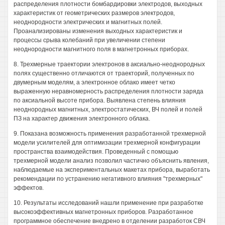
распределения плотности бомбардировки электродов, выходных
характеристик от геометрических размеров электродов,
неоднородности электрических и магнитных полей.
Проанализированы изменения выходных характеристик и
процессы срыва колебаний при увеличении степени
неоднородности магнитного поля в магнетронных приборах.
8. Трехмерные траектории электронов в аксиально-неоднородных
полях существенно отличаются от траекторий, полученных по
двумерным моделям, а электронное облако имеет четко
выраженную неравномерность распределения плотности заряда
по аксиальной высоте прибора. Выявлена степень влияния
неоднородных магнитных, электростатических, ВЧ полей и полей
ПЗ на характер движения электронного облака.
9. Показана возможность применения разработанной трехмерной
модели усилителей для оптимизации трехмерной конфигурации
пространства взаимодействия. Проведенный с помощью
трехмерной модели анализ позволил частично объяснить явления,
наблюдаемые на экспериментальных макетах прибора, выработать
рекомендации по устранению негативного влияния "трехмерных"
эффектов.
10. Результаты исследований нашли применение при разработке
высокоэффективных магнетронных приборов. Разработанное
программное обеспечение внедрено в отделении разработок СВЧ