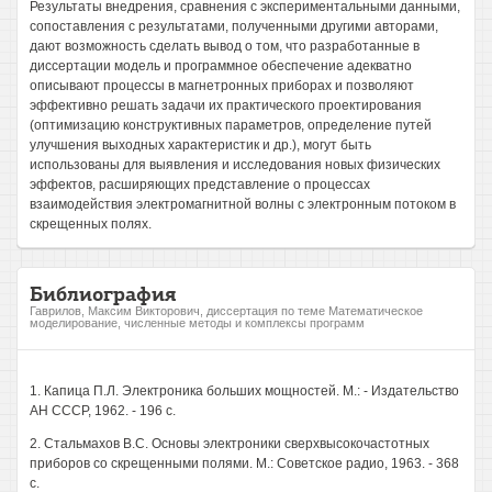
Результаты внедрения, сравнения с экспериментальными данными,
сопоставления с результатами, полученными другими авторами,
дают возможность сделать вывод о том, что разработанные в
диссертации модель и программное обеспечение адекватно
описывают процессы в магнетронных приборах и позволяют
эффективно решать задачи их практического проектирования
(оптимизацию конструктивных параметров, определение путей
улучшения выходных характеристик и др.), могут быть
использованы для выявления и исследования новых физических
эффектов, расширяющих представление о процессах
взаимодействия электромагнитной волны с электронным потоком в
скрещенных полях.
Библиография
Гаврилов, Максим Викторович, диссертация по теме Математическое
моделирование, численные методы и комплексы программ
1. Капица П.Л. Электроника больших мощностей. М.: - Издательство
АН СССР, 1962. - 196 с.
2. Стальмахов B.C. Основы электроники сверхвысокочастотных
приборов со скрещенными полями. М.: Советское радио, 1963. - 368
с.