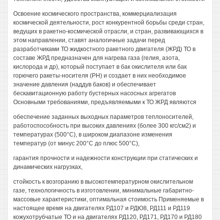
Освоение космического пространства, коммерциализация
космической деятельности, рост конкурентной борьбы среди стран,
ведущих в ракетно-космической отрасли, и стран, развивающихся в
этом направлении, ставят аналогичные задачи перед
разработчиками ТО жидкостного ракетного двигателя (ЖРД) ТО в
составе ЖРД предназначен для нагрева газа (гелия, азота,
кислорода и др), который поступает в бак окислителя или бак
горючего ракеты-носителя (РН) и создает в них необходимое
значение давления (наддув баков) и обеспечивает
бескавитационную работу бустерных насосных агрегатов
Основными требованиями, предъявляемыми к ТО ЖРД являются
обеспечение заданных выходных параметров теплоносителей,
работоспособность при высоких давлениях (более 300 кгс/см2) и
температурах (500°С), в широком диапазоне изменения
температур (от минус 200°С до плюс 500°С),
гарантия прочности и надежности конструкции при статических и
динамических нагрузках,
стойкость к возгоранию в высокотемпературном окислительном
газе, технологичность в изготовлении, минимальные габаритно-
массовые характеристики, оптимальная стоимость Применяемые в
настоящее время на двигателях РД107 и РДЮ8, РД111 и РД119
кожухотрубчатые ТО и на двигателях РД120, РД171, РД170 и РД180