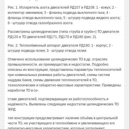
Рис. 1. Испаритель азота двигателей РД107 и РД108: 1 - кожух; 2 -
коллектор змеевиков; 3 - фланец подвода выхлопного газа; 4 -
фланцы отвода выхлопного газа; 5 - штуцер подвода жидкого азота;
6 - штуцер отвода газообразного азота
Рассмотрены цилиндрические (типа «труба в трубе») ТО двигателя
РД120 и ТО двигателей РД171, РД170 и РД180 (рис. 2).
Рис. 2. Теплообменный аппарат двигателя РД180: 1 - корпус; 2 -
штуцер подвода гелия; 3 - штуцер отвода гелия
Отмечено использование цилиндрических ТО в др. отраслях
промышленности. их преимущества и недостатки. Подробно
описаны их конструкции, представлены параметры теплоносителей
при номинальных режимах работы двигателей, схемы систем
наддува баков, схемы движения теплоносителей в ТО,
технологические и габаритно-массовые характеристики. Приведены
наработки ТО в со-
ставе двигателей, подтверждающие их работоспособность и
надёжность. Выявлены следующие недостатки цилиндрических ТО
ЖРД:
тип конструкции предусматривает наличие объёма в центральной
части ТО, не участвующего в теплообмене и увеличивающего его
габаритно-массовые характеристики, которые затрудняют