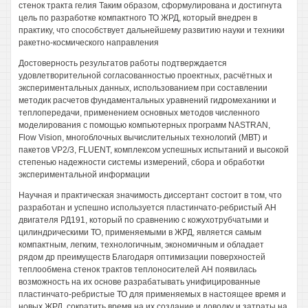
стенок тракта гелия Таким образом, сформулирована и достигнута
цель по разработке компактного ТО ЖРД, который внедрен в
практику, что способствует дальнейшему развитию науки и техники
ракетно-космического направления
Достоверность результатов работы подтверждается
удовлетворительной согласованностью проектных, расчётных и
экспериментальных данных, использованием при составлении
методик расчетов фундаментальных уравнений гидромеханики и
теплопередачи, применением основных методов численного
моделирования с помощью компьютерных программ NASTRAN,
Flow Vision, многоблочных вычислительных технологий (МВТ) и
пакетов VP2/3, FLUENT, комплексом успешных испытаний и высокой
степенью надежности системы измерений, сбора и обработки
экспериментальной информации
Научная и практическая значимость диссертант состоит в том, что
разработан и успешно используется пластинчато-ребристый АН
двигателя РД191, который по сравнению с кожухотрубчатыми и
цилиндрическими ТО, применяемыми в ЖРД, является самым
компактным, легким, технологичным, экономичным и обладает
рядом др преимуществ Благодаря оптимизации поверхностей
теплообмена стенок трактов теплоносителей АН появилась
возможность на их основе разрабатывать унифицированные
пластинчато-ребристые ТО для применяемых в настоящее время и
новых ЖРД, сократить время на их создание и доводку и затраты на