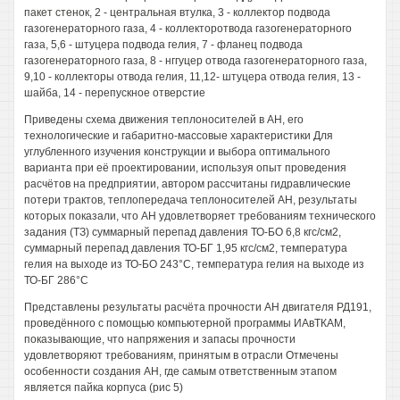
пакет стенок, 2 - центральная втулка, 3 - коллектор подвода
газогенераторного газа, 4 - коллекторотвода газогенераторного
газа, 5,6 - штуцера подвода гелия, 7 - фланец подвода
газогенераторного газа, 8 - нггуцер отвода газогенераторного газа,
9,10 - коллекторы отвода гелия, 11,12- штуцера отвода гелия, 13 -
шайба, 14 - перепускное отверстие
Приведены схема движения теплоносителей в АН, его
технологические и габаритно-массовые характеристики Для
углубленного изучения конструкции и выбора оптимального
варианта при её проектировании, используя опыт проведения
расчётов на предприятии, автором рассчитаны гидравлические
потери трактов, теплопередача теплоносителей АН, результаты
которых показали, что АН удовлетворяет требованиям технического
задания (ТЗ) суммарный перепад давления ТО-БО 6,8 кгс/см2,
суммарный перепад давления ТО-БГ 1,95 кгс/см2, температура
гелия на выходе из ТО-БО 243°С, температура гелия на выходе из
ТО-БГ 286°С
Представлены результаты расчёта прочности АН двигателя РД191,
проведённого с помощью компьютерной программы ИАвТКАМ,
показывающие, что напряжения и запасы прочности
удовлетворяют требованиям, принятым в отрасли Отмечены
особенности создания АН, где самым ответственным этапом
является пайка корпуса (рис 5)