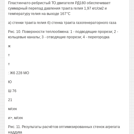
Пластинчато-ребристый ТО двигателя РД180 обеспечивает
суммарный перепад давления тракта гелия 1,97 кгс/см2 и
температуру гелия на выходе 167°С
а) стенки тракта гелия б) стенка тракта газогенераторного газа
Рис. 10. Поверхности теплообмена: 1 - подводящие прорези; 2 -
кольцевые каналы; 3 - отводящие прорези; 4 - перегородка
ж
т
т
: Ж6 228 МО
Ю
Ш 76
21
м/сек
и>, м/сек
Рис. 11. Результаты расчётов оптимизированных стенок агрегата
наддува