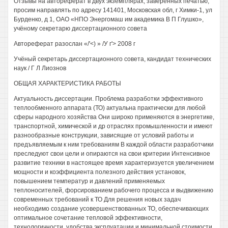
Отзывы на автореферат в двух экземплярах, заверенных печатью,
просим направлять по адресу 141401, Московская обл, г Химки-1, ул
Бурденко, д 1, ОАО «НПО Энергомаш им академика В П Глушко»,
учёному секретарю диссертационного совета
Автореферат разослан «/'<) » /У г'> 2008 г
Учёный секретарь диссертационного совета, кандидат технических
наук / Г Л Лиознов
ОБЩАЯ ХАРАКТЕРИСТИКА РАБОТЫ
Актуальность диссертации. Проблема разработки эффективного
теплообменного аппарата (ТО) актуальна практически для любой
сферы народного хозяйства Они широко применяются в энергетике,
транспортной, химической и др отраслях промышленности и имеют
разнообразные конструкции, зависящие от условий работы и
предъявляемым к ним требованиям В каждой области разработчики
преследуют свои цели и опираются на свои критерии Интенсивное
развитие техники в настоящее время характеризуется увеличением
мощности и коэффициента полезного действия установок,
повышением температур и давлений применяемых
теплоносителей, форсированием рабочего процесса и выдвижению
современных требований к ТО Для решения новых задач
необходимо создание усовершенствованных ТО, обеспечивающих
оптимальное сочетание тепловой эффективности,
технологичности, удобства эксплуатации и минимальной стоимости