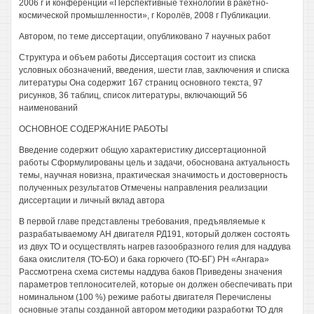
2006 г и конференции «Перспективные технологии в ракетно-
космической промышленности», г Королёв, 2008 г Публикации.
Автором, по теме диссертации, опубликовано 7 научных работ
Структура и объем работы Диссертация состоит из списка
условных обозначений, введения, шести глав, заключения и списка
литературы Она содержит 167 страниц основного текста, 97
рисунков, 36 таблиц, список литературы, включающий 56
наименований
ОСНОВНОЕ СОДЕРЖАНИЕ РАБОТЫ
Введение содержит общую характеристику диссертационной
работы Сформулированы цель и задачи, обоснована актуальность
темы, научная новизна, практическая значимость и достоверность
полученных результатов Отмечены направления реализации
диссертации и личный вклад автора
В первой главе представлены требования, предъявляемые к
разрабатываемому АН двигателя РД191, который должен состоять
из двух ТО и осуществлять нагрев газообразного гелия для наддува
бака окислителя (ТО-БО) и бака горючего (ТО-БГ) РН «Ангара»
Рассмотрена схема системы наддува баков Приведены значения
параметров теплоносителей, которые он должен обеспечивать при
номинальном (100 %) режиме работы двигателя Перечислены
основные этапы созданной автором методики разработки ТО для