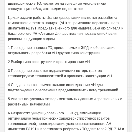
цилиндрические ТО, несмотря на успешную многолетнюю
эксплуатацию, обладают рядом недостатков
Цель и задачи работы Целью диссертации является разработка
компактного агрегата наддува (АН) современного перспективного
двигателя РД191, предназначенного для наддува бака окислителя и
бака горючего РН «Ангара» Дня достижения поставленной цели
решены следующие задачи:
1 Проведение анализа ТО, применяемых в ЖРД, и обоснование
актуальности разработки АН другого типа конструкции
2 Выбор типа конструкции и проектирование АН
3 Проведение расчетов гидравлических потерь трактов,
теплопередачи теплоносителей и прочности конструкции АН
4 Создание и экспериментальное исследование АН для
подтверждения обеспечения предъявляемых к нему требований
5 Анализ полученных экспериментальных данных и сравнение их с
расчётными значениями
6 Разработка унифицированного ТО ЖРД, включающее
оптимизацию геометрических характеристик стенок трактов
теплоносителей, проектирование усовершенствованного АН
двигателя РД191 и пластинчато-ребристых ТО двигателей РД171М и