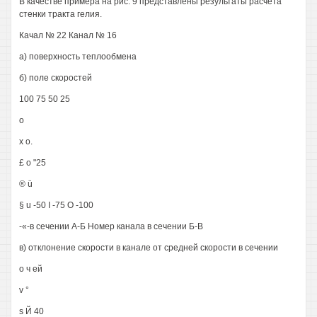
В качестве примера на рис. 9 представлены результаты расчёта
стенки тракта гелия.
Качал № 22 Канал № 16
а) поверхность теплообмена
б) поле скоростей
100 75 50 25
о
х о.
£ о "25
® ü
§ u -50 I -75 О -100
-«-в сечении А-Б Номер канала в сечении Б-В
в) отклонение скорости в канале от средней скорости в сечении
о ч ей
v °
s Й 40