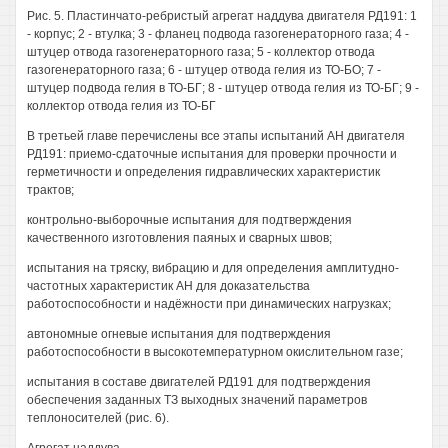
Рис. 5. Пластинчато-ребристый агрегат наддува двигателя РД191: 1
- корпус; 2 - втулка; 3 - фланец подвода газогенераторного газа; 4 -
штуцер отвода газогенераторного газа; 5 - коллектор отвода
газогенераторного газа; 6 - штуцер отвода гелия из ТО-БО; 7 -
штуцер подвода гелия в ТО-БГ; 8 - штуцер отвода гелия из ТО-БГ; 9 -
коллектор отвода гелия из ТО-БГ
В третьей главе перечислены все этапы испытаний АН двигателя
РД191: приемо-сдаточные испытания для проверки прочности и
герметичности и определения гидравлических характеристик
трактов;
контрольно-выборочные испытания для подтверждения
качественного изготовления паяных и сварных швов;
испытания на тряску, вибрацию и для определения амплитудно-
частотных характеристик АН для доказательства
работоспособности и надёжности при динамических нагрузках;
автономные огневые испытания для подтверждения
работоспособности в высокотемпературном окислительном газе;
испытания в составе двигателей РД191 для подтверждения
обеспечения заданных ТЗ выходных значений параметров
теплоносителей (рис. 6).