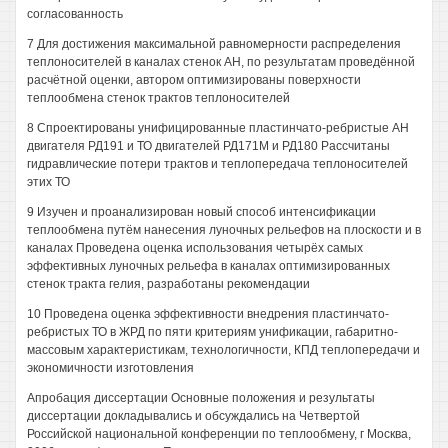
согласованность
7 Для достижения максимальной равномерности распределения
теплоносителей в каналах стенок АН, по результатам проведённой
расчётной оценки, автором оптимизированы поверхности
теплообмена стенок трактов теплоносителей
8 Спроектированы унифицированные пластинчато-ребристые АН
двигателя РД191 и ТО двигателей РД171М и РД180 Рассчитаны
гидравлические потери трактов и теплопередача теплоносителей
этих ТО
9 Изучен и проанализирован новый способ интенсификации
теплообмена путём нанесения луночных рельефов на плоскости и в
каналах Проведена оценка использования четырёх самых
эффективных луночных рельефа в каналах оптимизированных
стенок тракта гелия, разработаны рекомендации
10 Проведена оценка эффективности внедрения пластинчато-
ребристых ТО в ЖРД по пяти критериям унификации, габаритно-
массовым характеристикам, технологичности, КПД теплопередачи и
экономичности изготовления
Апробация диссертации Основные положения и результаты
диссертации докладывались и обсуждались на Четвертой
Российской национальной конференции по теплообмену, г Москва,