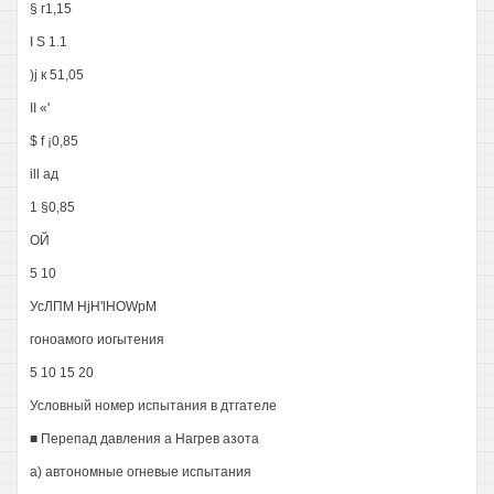
§ г1,15
I S 1.1
)j к 51,05
II «'
$ f ¡0,85
ill ад
1 §0,85
ОЙ
5 10
УсЛПМ HjH'lHOWpM
гоноамого иогытения
5 10 15 20
Условный номер испытания в дтгателе
■ Перепад давления а Нагрев азота
а) автономные огневые испытания