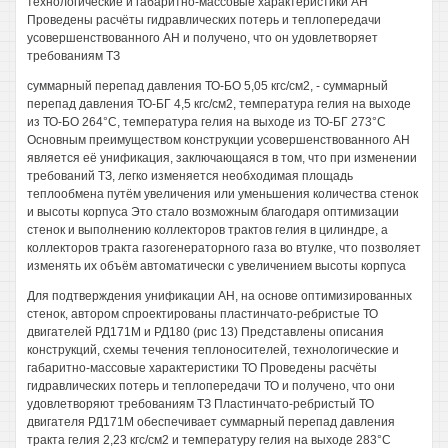
технологические и габаритно-массовые характеристики АН
Проведены расчёты гидравлических потерь и теплопередачи
усовершенствованного АН и получено, что он удовлетворяет
требованиям ТЗ
суммарный перепад давления ТО-БО 5,05 кгс/см2, - суммарный
перепад давления ТО-БГ 4,5 кгс/см2, температура гелия на выходе
из ТО-БО 264°С, температура гелия на выходе из ТО-БГ 273°С
Основным преимуществом конструкции усовершенствованного АН
является её унификация, заключающаяся в том, что при изменении
требований ТЗ, легко изменяется необходимая площадь
теплообмена путём увеличения или уменьшения количества стенок
и высоты корпуса Это стало возможным благодаря оптимизации
стенок и выполнению коллекторов трактов гелия в цилиндре, а
коллекторов тракта газогенераторного газа во втулке, что позволяет
изменять их объём автоматически с увеличением высоты корпуса
Для подтверждения унификации АН, на основе оптимизированных
стенок, автором спроектированы пластинчато-ребристые ТО
двигателей РД171М и РД180 (рис 13) Представлены описания
конструкций, схемы течения теплоносителей, технологические и
габаритно-массовые характеристики ТО Проведены расчёты
гидравлических потерь и теплопередачи ТО и получено, что они
удовлетворяют требованиям ТЗ Пластинчато-ребристый ТО
двигателя РД171М обеспечивает суммарный перепад давления
тракта гелия 2,23 кгс/см2 и температуру гелия на выходе 283°С