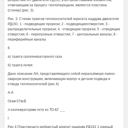
ребристый АН двигателя РД191, в котором главным элементом,
отвечающим за процесс теплопередачи, является пластина
(стенка) (рис. 3).
Рис. 3. Стенки трактов теплоносителей агрегата наддува двигателя
РД191: 1 - подводящие прорези; 2 - подводящиеотверстия; 3 -
распределительные прорези; 4 - отводящие прорези; 5 - отводящие
отверстия; 6 - перепускные отверстия; 7 - центральные каналы; 8 -
периферийные каналы
6
а) тракта газогенераторного газа
б) тракта гелия
Дано описание АН, представляющего собой неразъёмную паяно-
сварную конструкцию, включающую корпус и детали подвода и
отвода теплоносителей (рис 4)
А-А
Огам 07вс$
л нзогежратормю гетя из ТО-БГ _ _
I
Рис 4 Пластинчато-ребристый агрегат наддува РД191 1-паяный