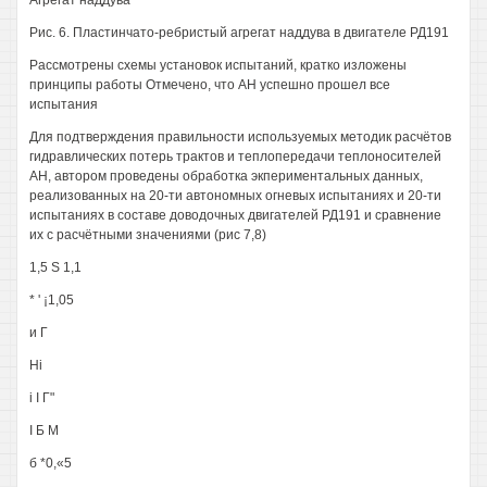
Агрегат наддува
Рис. 6. Пластинчато-ребристый агрегат наддува в двигателе РД191
Рассмотрены схемы установок испытаний, кратко изложены
принципы работы Отмечено, что АН успешно прошел все
испытания
Для подтверждения правильности используемых методик расчётов
гидравлических потерь трактов и теплопередачи теплоносителей
АН, автором проведены обработка экпериментальных данных,
реализованных на 20-ти автономных огневых испытаниях и 20-ти
испытаниях в составе доводочных двигателей РД191 и сравнение
их с расчётными значениями (рис 7,8)
1,5 S 1,1
* ' ¡1,05
и Г
Hi
i I Г"
I Б М
б *0,«5