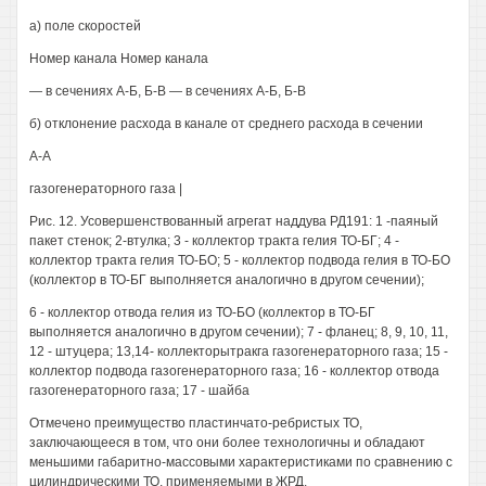
а) поле скоростей
Номер канала Номер канала
— в сечениях А-Б, Б-В — в сечениях А-Б, Б-В
б) отклонение расхода в канале от среднего расхода в сечении
А-А
газогенераторного газа |
Рис. 12. Усовершенствованный агрегат наддува РД191: 1 -паяный
пакет стенок; 2-втулка; 3 - коллектор тракта гелия ТО-БГ; 4 -
коллектор тракта гелия ТО-БО; 5 - коллектор подвода гелия в ТО-БО
(коллектор в ТО-БГ выполняется аналогично в другом сечении);
6 - коллектор отвода гелия из ТО-БО (коллектор в ТО-БГ
выполняется аналогично в другом сечении); 7 - фланец; 8, 9, 10, 11,
12 - штуцера; 13,14- коллекторытракга газогенераторного газа; 15 -
коллектор подвода газогенераторного газа; 16 - коллектор отвода
газогенераторного газа; 17 - шайба
Отмечено преимущество пластинчато-ребристых ТО,
заключающееся в том, что они более технологичны и обладают
меньшими габаритно-массовыми характеристиками по сравнению с
цилиндрическими ТО, применяемыми в ЖРД.