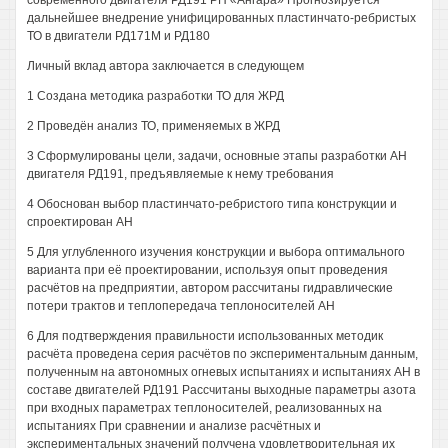
современного двигателя РД191 РН «Ангара» Прогнозируется
дальнейшее внедрение унифицированных пластинчато-ребристых
ТО в двигатели РД171М и РД180
Личный вклад автора заключается в следующем
1 Создана методика разработки ТО для ЖРД
2 Проведён анализ ТО, применяемых в ЖРД
3 Сформулированы цели, задачи, основные этапы разработки АН
двигателя РД191, предъявляемые к нему требования
4 Обоснован выбор пластинчато-ребристого типа конструкции и
спроектирован АН
5 Для углубленного изучения конструкции и выбора оптимального
варианта при её проектировании, используя опыт проведения
расчётов на предприятии, автором рассчитаны гидравлические
потери трактов и теплопередача теплоносителей АН
6 Для подтверждения правильности использованных методик
расчёта проведена серия расчётов по экспериментальным данным,
полученным на автономных огневых испытаниях и испытаниях АН в
составе двигателей РД191 Рассчитаны выходные параметры азота
при входных параметрах теплоносителей, реализованных на
испытаниях При сравнении и анализе расчётных и
экспериментальных значений получена удовлетворительная их