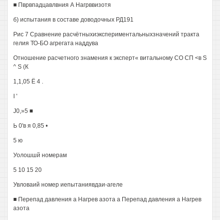
■ Пврвпадцавлвния А Нагрввизотя
б) испытания в составе доводочных РД191
Рис 7 Сравнение расчётныхиэкспериментальныхзначений тракта
гелия ТО-БО агрегата наддува
Отношение расчетного знамения к эксперт« витальному СО СП <в S
^ S (К
1,1,05 Ё 4 .
I '
J0,»5 ■
Ь 0'в я 0,85 •
5 ю
Уолошшй номерам
5 10 15 20
Увловаий номер иепытаниявдаи-агеле
■ Перепад давления а Нагрев азота а Перепад давления а Нагрев
азота