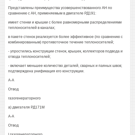
Представлены преимущества усовершенствованного АН по
сравнению с АН, применяемым в двигателе РД191:
имеет стенки и крышки с более равномерными распределениями
теплоносителей в каналах;
в пакете стенок реализуется более эффективное (по сравнению с
комбинированным) противоточное течение теплоносителей;
- упростились конструкции стенок, крышек, коллекторов подвода и
отвода теплоносителей;
- включает меньшее количество деталей, сварных и паяных швов;
подтверждена унификация его конструкции.
А-А
Отвод
газогенераторного
а) двигателя РД171М
А-А
Отвод
| газогенераторного