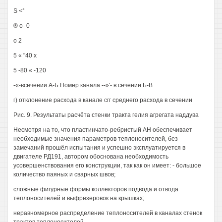
S <°
® о- 0
о 2
5 « "40 х
5 -80 « -120
-«-всечении А-Б Номер канала --»'- в сечении Б-В
г) отклонение расхода в канале сгг среднего расхода в сечении
Рис. 9. Результаты расчёта стенки тракта гелия агрегата наддува
Несмотря на то, что пластинчато-ребристый АН обеспечивает
необходимые значения параметров теплоносителей, без
замечаний прошёл испытания и успешно эксплуатируется в
двигателе РД191, автором обоснована необходимость
усовершенствования его конструкции, так как он имеет: - большое
количество паяных и сварных швов;
сложные фигурные формы коллекторов подвода и отвода
теплоносителей и выфрезеровок на крышках;
неравномерное распределение теплоносителей в каналах стенок