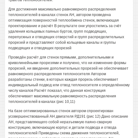
трактов теплоносителей.
Для достижения максимально равномерного распределения
теплоносителей в каналах стенок АН, автором проведена
оптимизация поверхностей теплообмена стенок, включающая
проектирование и расчёт В результате они упростились за счёт
удаления кольцевых паяных буртов, групп подводящих,
перепускных и отводящих отверстий и групп распределительных
прорезей и представляют собой кольцевые каналы и группы
подводящих и отводящих прорезей
Проведён расчёт для стенок прямыми, дополнительными и
криволинейными прорезями и получено, что ни изменение формы
прорезей, ни введение дополнительных прорезей не обеспечивает
равномерного распределения теплоносителя Автором
разработаны стенки, в которых каждая прорезь обеспечивает
индивидуальный подвод или отвод теплоносителя к определённому
числу каналов Расчёт показал, что данная конструкция
обеспечивает максимальную равномерность распределения
теплоносителей в каналах (рис 10,11)
На базе оптимизированных стенок автором спроектирован
усовершенствованный АН двигателя РД191 (рис 12) Дано описание
АН, представляющего собой неразъемную паяно-сварную
конструкцию, включающую корпус и детали подвода и отвода
теплоносителей Приведены схема движения теплоносителей,