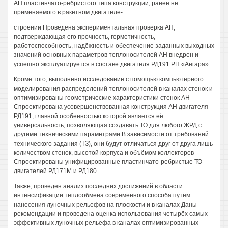
АН пластинчато-ребристого типа конструкции, ранее не
применяемого в ракетном двигателе-
строении Проведена экспериментальная проверка АН,
подтверждающая его прочность, герметичность,
работоспособность, надёжность и обеспечение заданных выходных
значений основных параметров теплоносителей АН внедрен и
успешно эксплуатируется в составе двигателя РД191 РН «Ангара»
Кроме того, выполнено исследование с помощью компьютерного
моделирования распределений теплоносителей в каналах стенок и
оптимизированы геометрические характеристики стенок АН
Спроектирована усовершенствованная конструкция АН двигателя
РД191, главной особенностью которой является её
универсальность, позволяющая создавать ТО для любого ЖРД с
другими техническими параметрами В зависимости от требований
технического задания (ТЗ), они будут отличаться друг от друга лишь
количеством стенок, высотой корпуса и объёмом коллекторов
Спроектированы унифицированные пластинчато-ребристые ТО
двигателей РД171М и РД180
Также, проведен анализ последних достижений в области
интенсификации теплообмена современного способа путём
нанесения луночных рельефов на плоскости и в каналах Даны
рекомендации и проведена оценка использования четырёх самых
эффективных луночных рельефа в каналах оптимизированных