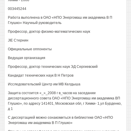
Химки - 2008
003445244
Работа выполнена в ОАО «НПО Энергомаш им академика В П
Глушко» Научный руководитель
Профессор, доктор физико-математических наук
JIE Стернин
Официальные оппоненты
Ведущая организация
Профессор, доктор технических наук ЭД Сергиевский
Кандидат технических наук В H Петров
Исследовательский Центр им MB Келдыша
Защита состоится «_»_2008 г в_часов на заседании
диссертационного совета ОАО «НПО Энергомаш им академика ВП
Глушко», по адресу 141401, Московская обл, г Химки- 1,ул Бурденко,
д 1
С диссертацией можно ознакомиться в библиотеке ОАО «НПО
Энергомаш им академика В П Глушко»