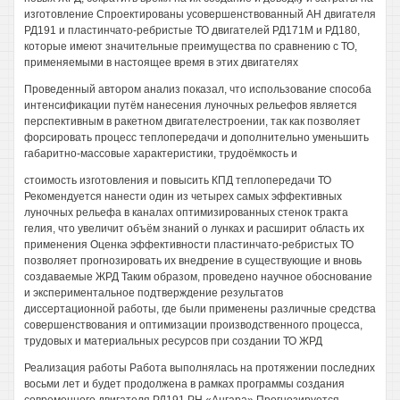
изготовление Спроектированы усовершенствованный АН двигателя
РД191 и пластинчато-ребристые ТО двигателей РД171М и РД180,
которые имеют значительные преимущества по сравнению с ТО,
применяемыми в настоящее время в этих двигателях
Проведенный автором анализ показал, что использование способа
интенсификации путём нанесения луночных рельефов является
перспективным в ракетном двигателестроении, так как позволяет
форсировать процесс теплопередачи и дополнительно уменьшить
габаритно-массовые характеристики, трудоёмкость и
стоимость изготовления и повысить КПД теплопередачи ТО
Рекомендуется нанести один из четырех самых эффективных
луночных рельефа в каналах оптимизированных стенок тракта
гелия, что увеличит объём знаний о лунках и расширит область их
применения Оценка эффективности пластинчато-ребристых ТО
позволяет прогнозировать их внедрение в существующие и вновь
создаваемые ЖРД Таким образом, проведено научное обоснование
и экспериментальное подтверждение результатов
диссертационной работы, где были применены различные средства
совершенствования и оптимизации производственного процесса,
трудовых и материальных ресурсов при создании ТО ЖРД
Реализация работы Работа выполнялась на протяжении последних
восьми лет и будет продолжена в рамках программы создания