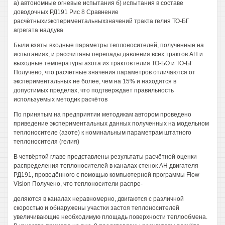
а) автономные огневые испытания б) испытания в составе
доводочных РД191 Рис 8 Сравнение
расчётныхиэкспериментальныхзначений тракта гелия ТО-БГ
агрегата наддува
Были взяты входные параметры теплоносителей, полученные на
испытаниях, и рассчитаны перепады давления всех трактов АН и
выходные температуры азота из трактов гелия ТО-БО и ТО-БГ
Получено, что расчётные значения параметров отличаются от
экспериментальных не более, чем на 15% и находятся в
допустимых пределах, что подтверждает правильность
используемых методик расчётов
По принятым на предприятии методикам автором проведено
приведение экспериментальных данных полученных на модельном
теплоносителе (азоте) к номинальным параметрам штатного
теплоносителя (гелия)
В четвёртой главе представлены результаты расчётной оценки
распределения теплоносителей в каналах стенок АН двигателя
РД191, проведённого с помощью компьютерной программы Flow
Vision Получено, что теплоносители распре-
деляются в каналах неравномерно, двигаются с различной
скоростью и обнаружены участки застоя теплоносителей
увеличивающие необходимую площадь поверхности теплообмена.