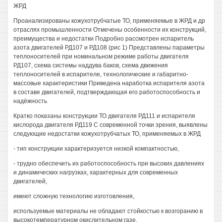
ЖРД
Проанализированы кожухотрубчатые ТО, применяемые в ЖРД и др
отраслях промышленности Отмечены особенности их конструкций,
преимущества и недостатки Подробно рассмотрен испаритель
азота двигателей РД107 и РД108 (рис 1) Представлены параметры
теплоносителей при номинальном режиме работы двигателя
РД107, схема системы наддува баков, схема движения
теплоносителей в испарителе, технологические и габаритно-
массовые характеристики Приведена наработка испарителя азота
в составе двигателей, подтверждающая его работоспособность и
надёжность
Кратко показаны конструкции ТО двигателя РД111 и испарителя
кислорода двигателя РД119 С современной точки зрения, выявлены
следующие недостатки кожухотрубчатых ТО, применяемых в ЖРД
- тип конструкции характеризуется низкой компактностью,
- трудно обеспечить их работоспособность при высоких давлениях
и динамических нагрузках, характерных для современных
двигателей,
имеют сложную технологию изготовления,
используемые материалы не обладают стойкостью к возгоранию в
высокотемпературном окислительном газе.