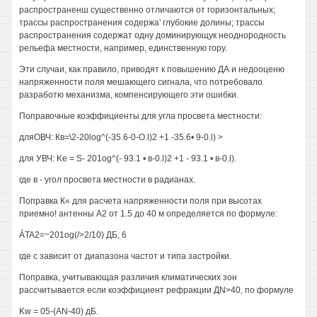
распространенш существенно отличаются от горизонтальных;
трассы распространения содержа' глубокие долины; трассы
распространения содержат одну доминирующук неоднородность
рельефа местности, например, единственную гору.
Эти случаи, как правило, приводят к повышению ДА и недооценю
напряженности поля мешающего сигнала, что потребовало
разработю механизма, компенсирующего эти ошибки.
Поправочные коэффициенты для угла просвета местности:
дляОВЧ: Кв=\2-20log^(-35.6-0-O.l)2 +1 -35.6• 9-0.l) >
для УВЧ: Ke = S- 201og^(- 93.1 • в-0.l)2 +1 - 93.1 • в-0.l).
где в - угол просвета местности в радианах.
Поправка К« для расчета напряженности поля при высотах
приемно! антенны А2 от 1.5 до 40 м определяется по формуле:
ÁTA2=~201og(/>2/10) ДБ, 6
где с зависит от диапазона частот и типа застройки.
Поправка, учитывающая различия климатических зон
рассчитывается если коэффициент рефракции ДN>40, по формуле
Kw = 05-(AN-40) дБ.