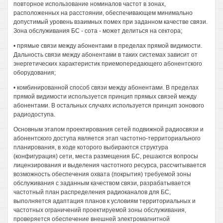
повторное использование номиналов частот в зонах,
расположенных на расстоянии, обеспечивающем минимально
допустимый уровень взаимных помех при заданном качестве связи.
Зона обслуживания БС - сота - может делиться на сектора;
• прямые связи между абонентами в пределах прямой видимости.
Дальность связи между абонентами в таких системах зависит от
энергетических характеристик приемопередающего абонентского
оборудования;
• комбинированной способ связи между абонентами. В пределах
прямой видимости используется принцип прямых связей между
абонентами. В остальных случаях используется принцип зонового
радиодоступа.
Основным этапом проектирования сетей подвижной радиосвязи и
абонентского доступа является этап частотно-территориального
планирования, в ходе которого выбираются структура
(конфигурация) сети, места размещения БС, решаются вопросы
лицензирования и выделения частотного ресурса, рассчитывается
возможность обеспечения охвата (покрытия) требуемой зоны
обслуживания с заданным качеством связи, разрабатывается
частотный план распределения радиоканалов для БС,
выполняется адаптация планов к условиям территориальных и
частотных ограничений проектируемой зоны обслуживания,
проверяется обеспечение внешней электромагнитной