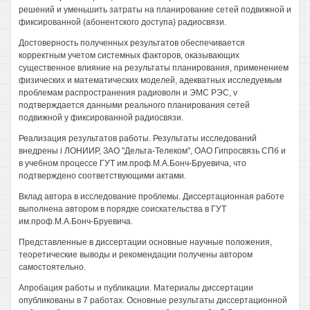
решений и уменьшить затраты на планирование сетей подвижной и
фиксированной (абонентского доступа) радиосвязи.
Достоверность полученных результатов обеспечивается
корректным учетом системных факторов, оказывающих
существенное влияние на результаты планирования, применением
физических и математических моделей, адекватных исследуемым
проблемам распространения радиоволн и ЭМС РЭС, v
подтверждается данными реального планирования сетей
подвижной у фиксированной радиосвязи.
Реализация результатов работы. Результаты исследований
внедрены i ЛОНИИР, ЗАО "Дельта-Телеком", ОАО Гипросвязь СПб и
в учебном процессе ГУТ им.проф.М.А.Бонч-Бруевича, что
подтверждено соответствующими актами.
Вклад автора в исследование проблемы. Диссертационная работе
выполнена автором в порядке соискательства в ГУТ
им.проф.М.А.Бонч-Бруевича.
Представленные в диссертации основные научные положения,
теоретические выводы и рекомендации получены автором
самостоятельно.
Апробация работы и публикации. Материалы диссертации
опубликованы в 7 работах. Основные результаты диссертационной