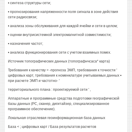
• синтеза структуры сети;
• прогнозирования напряженности поля сигнала в зоне действия
сети радиосвязи;
• анализа зоны обслуживания для каждой ячейки и сети в целом;
• оценки внутрисистемной электромагнитной совместимости;
• назначения частот;
• анализа функционирования сети с учетом взаимных помех.
Источник топографических данных (топографнчсаса* карта)
Требования к качеству > -прогноза ЭМП, требования к точности '
цифровых карт, требования к номенклатуре учитываемых данных •
при расчете ЭМП и частотно- '
территориального плана : проектируемой сети ' ,
Аппаратные и программные средства подготовки географической
базы данных (РС, сканер, дигитайзер, специализированное
программное обеспечение).
Локальная отраслевая геоинформационная база данных
База < ; цифровых карт / База результатов расчетов