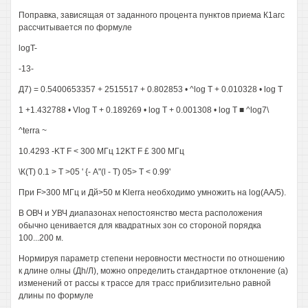
Поправка, зависящая от заданного процента пунктов приема К1агс
рассчитывается по формуле
logT-
-13-
Д7) = 0.5400653357 + 2515517 + 0.802853 • ^log T + 0.010328 • log T
1 +1.432788 • Vlog T + 0.189269 • log T + 0.001308 • log T ■ ^log7\
^terra ~
10.4293 -KT F < 300 МГц 12KT F £ 300 МГц
\К(Т) 0.1 > Т >05 ' {- A"(l - Т) 05> Т < 0.99'
При F>300 МГц и Дй>50 м Klerra необходимо умножить на log(AA/5).
В ОВЧ и УВЧ диапазонах непостоянство места расположения
обычно ценивается для квадратных зон со стороной порядка
100...200 м.
Нормируя параметр степени неровности местности по отношению
к длине олны (Дh/Л), можно определить стандартное отклонение (а)
изменений от рассы к трассе для трасс приблизительно равной
длины по формуле