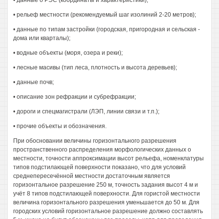
• данные о РЭС (координаты и характеристики);
• рельеф местности (рекомендуемый шаг изолиний 2-20 метров);
• данные по типам застройки (городская, пригородная и сельская -
дома или кварталы);
• водные объекты (моря, озера и реки);
• лесные масивы (тип леса, плотность и высота деревьев);
• данные почв;
• описание зон рефракции и субрефракции;
• дороги и спецмагистрали (ЛЭП, линии связи и т.п.);
• прочие объекты и обозначения.
При обосновании величины горизонтального разрешения
пространственного распределения морфологических данных о
местности, точности аппроксимации высот рельефа, номенклатуры
типов подстилающей поверхности показано, что для условий
среднепересечённой местности достаточным является
горизонтальное разрешение 250 м, точность задания высот 4 м и
учёт 8 типов подстилающей поверхности. Для гористой местности
величина горизонтального разрешения уменьшается до 50 м. Для
городских условий горизонтальное разрешение должно составлять