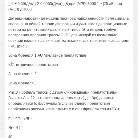
_|б + 0,69(ДА/Л)"2-0,0063(ДА//г) дБ,при (М/Л)<3000 ^ ~ [25 дБ, при
(АЛ/Л) ¿ 3000
Детерминированная модель прогноза напряженности поля сигнала
снована на общей теории дифракции и учитывает дифракционные
потери на репятствиях различных типов. Эта модель требует
построения профиля трассы С-ПО для каждой из возможных
позиций ведения связи и автоматизации асчетов с использованием
ГИС (рис.3).
Зона Френеля 1 AU Mi-главное препятствие
KÍ2 -вторичное препятствие
Зона Френеля 2
Зона Френеля 3
Рис.3 Профиль трассы с двумя клиновидными препятствиями
Высоты А, и й2, а также зоны Френеля г,(;с) до г3(х) должны
определяться [о формулам (в случае одного препятствия
необходимо рассчитывать только А и оны Френеля г^х) и г2(х)):
h\ = hm~ \ Лг +
Hr~ ИТ
Ф)