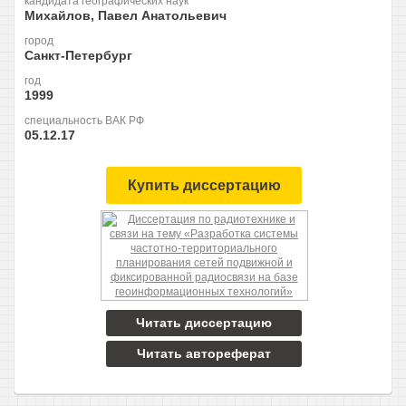
кандидата географических наук
Михайлов, Павел Анатольевич
город
Санкт-Петербург
год
1999
специальность ВАК РФ
05.12.17
Купить диссертацию
Читать диссертацию
Читать автореферат