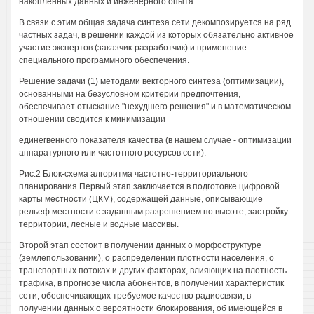
накопленных данных и инженерного опыта.
В связи с этим общая задача синтеза сети декомпозируется на ряд
частных задач, в решении каждой из которых обязательно активное
участие экспертов (заказчик-разработчик) и применение
специального программного обеспечения.
Решение задачи (1) методами векторного синтеза (оптимизации),
основанными на безусловном критерии предпочтения,
обеспечивает отыскание "нехудшего решения" и в математическом
отношении сводится к минимизации
единегвенного показателя качества (в нашем случае - оптимизации
аппаратурного или частотного ресурсов сети).
Рис.2 Блок-схема алгоритма частотно-территориального
планирования Первый этап заключается в подготовке цифровой
карты местности (ЦКМ), содержащей данные, описывающие
рельеф местности с заданным разрешением по высоте, застройку
территории, лесные и водные массивы.
Второй этап состоит в получении данных о морфоструктуре
(землепользовании), о распределении плотности населения, о
транспортных потоках и других факторах, влияющих на плотность
трафика, в прогнозе числа абонентов, в получении характеристик
сети, обеспечивающих требуемое качество радиосвязи, в
получении данных о вероятности блокирования, об имеющейся в