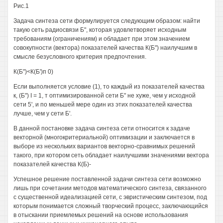
Рис.1
Задача синтеза сети формулируется следующим образом: найти
такую сеть радиосвязи Б", которая удовлетворяет исходным
требованиям (ограничениям) и обладает при этом значением
совокупности (вектора) показателей качества К(Б") наилучшим в
смысле безусловного критерия предпочтения.
К(Б")<К(Б')п 0)
Если выполняется условие (1), то каждый из показателей качества
к, (Б") I = 1, т оптимизированной сети Б" не хуже, чем у исходной
сети 5', и по меньшей мере один из этих показателей качества
лучше, чем у сети Б'.
В данной постановке задача синтеза сети относится к задаче
векторной (многокритериальной) оптимизации и заключается в
выборе из нескольких вариантов векторно-сравнимых решений
такого, при котором сеть обладает наилучшими значениями вектора
показателей качества К(Б)-
Успешное решение поставленной задачи синтеза сети возможно
лишь при сочетании методов математического синтеза, связанного
с существенной идеализацией сети, с эвристическим синтезом, под
которым понимается сложный творческий процесс, заключающийся
в отыскании приемлемых решений на основе использования