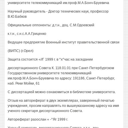
университете телекоммуникаций им.проф.М.А.Бонч-Бруевича
Научный руководитель - Доктор технических наук, профессор
В.Ю.Бабков
Официальные оппоненты: д.т.н., доц. С.М.Одоевский
к.т.н., с.н.с.А.А.Гриценко
Ведущее предприятие Военный институт правительственной связи
(ВИПС) (г.Орел)
Защита состоится «//Г 1999 г. в ^х^час на заседании
диссертационного Совета К. 118.01.01 при Санкт-Петербургском
Государственном университете телекоммуникаций
им.проф.М.А.Бонч-Бруевича по адресу: 191186, Санкт-Петербург,
наб. Реки Мойки, 61
С диссертацией можно ознакомиться в библиотеке университета.
Отзыв на автореферат в двух экземплярах, заверенный печатью
учреждения, просим направлять по вышеуказанному адресу на имя
ученого секретаря диссертационного Совета.
Автореферат разослан « -^Яг 1999 г.