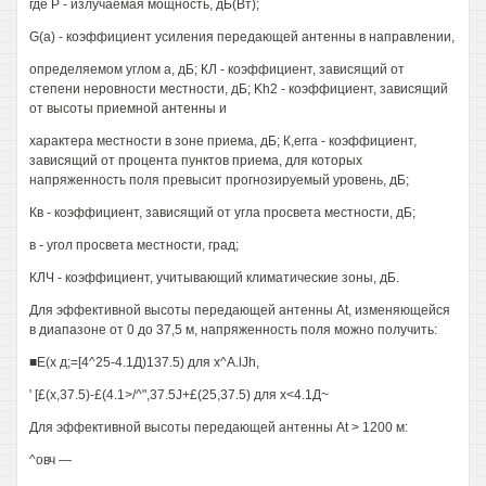
где Р - излучаемая мощность, дБ(Вт);
G(a) - коэффициент усиления передающей антенны в направлении,
определяемом углом а, дБ; КЛ - коэффициент, зависящий от
степени неровности местности, дБ; Kh2 - коэффициент, зависящий
от высоты приемной антенны и
характера местности в зоне приема, дБ; К,erra - коэффициент,
зависящий от процента пунктов приема, для которых
напряженность поля превысит прогнозируемый уровень, дБ;
Кв - коэффициент, зависящий от угла просвета местности, дБ;
в - угол просвета местности, град;
КЛЧ - коэффициент, учитывающий климатические зоны, дБ.
Для эффективной высоты передающей антенны At, изменяющейся
в диапазоне от 0 до 37,5 м, напряженность поля можно получить:
■Е(х д;=[4^25-4.1Д)137.5) для x^A.lJh,
' [£(x,37.5)-£(4.1>/^",37.5J+£(25,37.5) для х<4.1Д~
Для эффективной высоты передающей антенны At > 1200 м:
^овч —