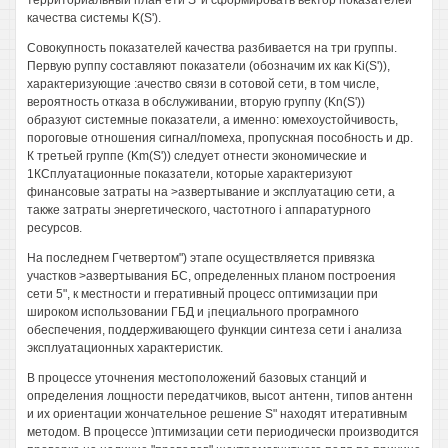
территориальный план ети S' и сформировать вектор показателей
качества системы K(S').
Совокупность показателей качества разбивается на три группы.
Первую руппу составляют показатели (обозначим их как Ki(S')),
характеризующие :ачество связи в сотовой сети, в том числе,
вероятность отказа в обслуживании, вторую группу (Kn(S'))
образуют системные показатели, а именно: юмехоустойчивость,
пороговые отношения сигнал/помеха, пропускная пособность и др.
К третьей группе (Km(S')) следует отнести экономические и
1КСплуатационные показатели, которые характеризуют
финансовые затраты на >азвертывание и эксплуатацию сети, а
также затраты энергетического, частотного i аппаратурного
ресурсов.
На последнем Гчетвертом") этапе осуществляется привязка
участков >азвертывания БС, определенных планом построения
сети 5", к местности и ггеративный процесс оптимизации при
широком использовании ГБД и ¡пециального програмного
обеспечения, поддерживающего функции синтеза сети i анализа
эксплуатационных характеристик.
В процессе уточнения местоположений базовых станций и
определения лощности передатчиков, высот антенн, типов антенн
и их ориентации жончательное решение S" находят итеративным
методом. В процессе )птимизации сети периодически производится