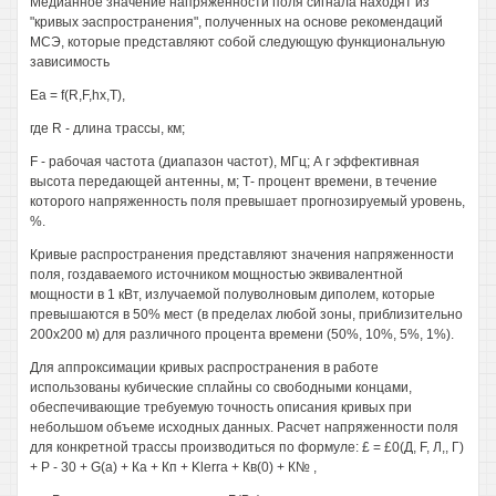
Медианное значение напряженности поля сигнала находят из
"кривых эаспространения", полученных на основе рекомендаций
МСЭ, которые представляют собой следующую функциональную
зависимость
Ea = f(R,F,hx,T),
где R - длина трассы, км;
F - рабочая частота (диапазон частот), МГц; А г эффективная
высота передающей антенны, м; Т- процент времени, в течение
которого напряженность поля превышает прогнозируемый уровень,
%.
Кривые распространения представляют значения напряженности
поля, гоздаваемого источником мощностью эквивалентной
мощности в 1 кВт, излучаемой полуволновым диполем, которые
превышаются в 50% мест (в пределах любой зоны, приблизительно
200x200 м) для различного процента времени (50%, 10%, 5%, 1%).
Для аппроксимации кривых распространения в работе
использованы кубические сплайны со свободными концами,
обеспечивающие требуемую точность описания кривых при
небольшом объеме исходных данных. Расчет напряженности поля
для конкретной трассы производиться по формуле: £ = £0(Д, F, Л,, Г)
+ Р - 30 + G(a) + Ка + Кп + Klerra + Кв(0) + К№ ,