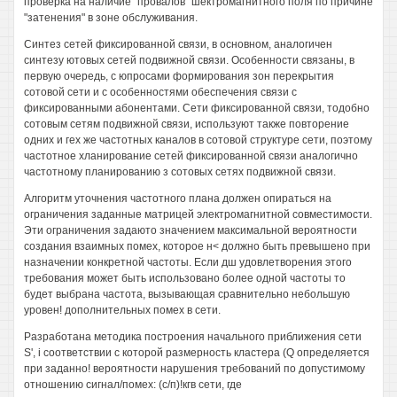
проверка на наличие "провалов" шектромагнитного поля по причине
"затенения" в зоне обслуживания.
Синтез сетей фиксированной связи, в основном, аналогичен
синтезу ютовых сетей подвижной связи. Особенности связаны, в
первую очередь, с юпросами формирования зон перекрытия
сотовой сети и с особенностями обеспечения связи с
фиксированными абонентами. Сети фиксированной связи, тодобно
сотовым сетям подвижной связи, используют также повторение
одних и гех же частотных каналов в сотовой структуре сети, поэтому
частотное хланирование сетей фиксированной связи аналогично
частотному планированию з сотовых сетях подвижной связи.
Алгоритм уточнения частотного плана должен опираться на
ограничения заданные матрицей электромагнитной совместимости.
Эти ограничения задаюто значением максимальной вероятности
создания взаимных помех, которое н< должно быть превышено при
назначении конкретной частоты. Если дш удовлетворения этого
требования может быть использовано более одной частоты то
будет выбрана частота, вызывающая сравнительно небольшую
уровен! дополнительных помех в сети.
Разработана методика построения начального приближения сети
S', i соответствии с которой размерность кластера (Q определяется
при заданно! вероятности нарушения требований по допустимому
отношению сигнал/помех: (с/п)!кгв сети, где