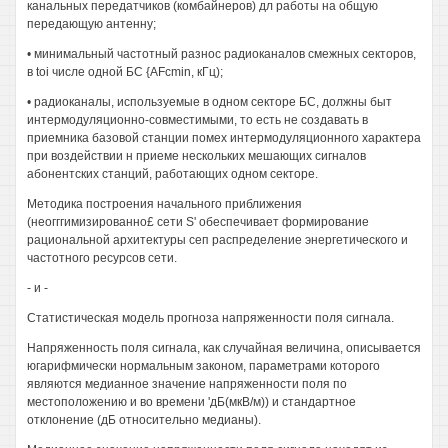
канальных передатчиков (комбайнеров) дл работы на общую
передающую антенну;
• минимальный частотный разнос радиоканалов смежных секторов,
в toi числе одной БС {AFcmin, кГц);
• радиоканалы, используемые в одном секторе БС, должны быт
интермодуляционно-совместимыми, то есть не создавать в
приемника базовой станции помех интермодуляционного характера
при воздействии н приеме нескольких мешающих сигналов
абонентских станций, работающих одном секторе.
Методика построения начального приближения
(неогггимизированно£ сети S' обеспечивает формирование
рациональной архитектуры сеп распределение энергетического и
частотного ресурсов сети.
- и -
Статистическая модель прогноза напряженности поля сигнала.
Напряженность поля сигнала, как случайная величина, описывается
югарифмически нормальным законом, параметрами которого
являются медианное значение напряженности поля по
местоположению и во времени 'дБ(мкВ/м)) и стандартное
отклонение (дБ относительно медианы).