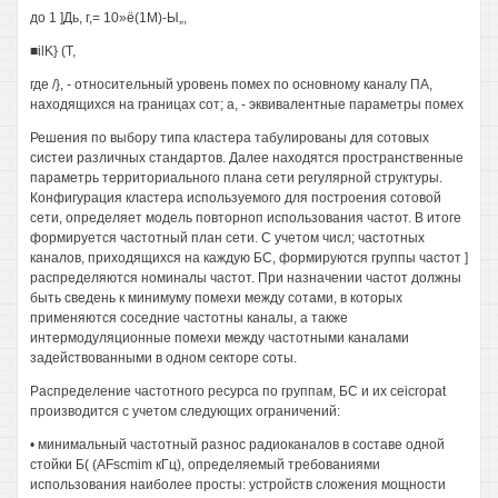
до 1 ]Дь, г,= 10»ё(1М)-Ы„,
■ilK} (Т,
где /}, - относительный уровень помех по основному каналу ПА,
находящихся на границах сот; а, - эквивалентные параметры помех
Решения по выбору типа кластера табулированы для сотовых
систеи различных стандартов. Далее находятся пространственные
параметрь территориального плана сети регулярной структуры.
Конфигурация кластера используемого для построения сотовой
сети, определяет модель повторноп использования частот. В итоге
формируется частотный план сети. С учетом числ; частотных
каналов, приходящихся на каждую БС, формируются группы частот ]
распределяются номиналы частот. При назначении частот должны
быть сведень к минимуму помехи между сотами, в которых
применяются соседние частотны каналы, а также
интермодуляционные помехи между частотными каналами
задействованными в одном секторе соты.
Распределение частотного ресурса по группам, БС и их ceicropat
производится с учетом следующих ограничений:
• минимальный частотный разнос радиоканалов в составе одной
стойки Б( (AFscmim кГц), определяемый требованиями
использования наиболее просты: устройств сложения мощности