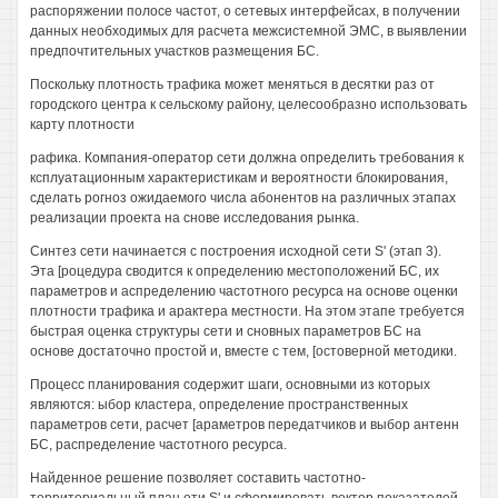
распоряжении полосе частот, о сетевых интерфейсах, в получении
данных необходимых для расчета межсистемной ЭМС, в выявлении
предпочтительных участков размещения БС.
Поскольку плотность трафика может меняться в десятки раз от
городского центра к сельскому району, целесообразно использовать
карту плотности
рафика. Компания-оператор сети должна определить требования к
ксплуатационным характеристикам и вероятности блокирования,
сделать рогноз ожидаемого числа абонентов на различных этапах
реализации проекта на снове исследования рынка.
Синтез сети начинается с построения исходной сети S' (этап 3).
Эта [роцедура сводится к определению местоположений БС, их
параметров и аспределению частотного ресурса на основе оценки
плотности трафика и арактера местности. На этом этапе требуется
быстрая оценка структуры сети и сновных параметров БС на
основе достаточно простой и, вместе с тем, [остоверной методики.
Процесс планирования содержит шаги, основными из которых
являются: ыбор кластера, определение пространственных
параметров сети, расчет [араметров передатчиков и выбор антенн
БС, распределение частотного ресурса.
Найденное решение позволяет составить частотно-