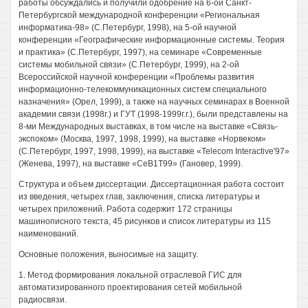
работы обсуждались и получили одобрение на 6-ой Санкт-
Петербургской международной конференции «Региональная
информатика-98» (С.Петербург, 1998), на 5-ой научной
конференции «Географические информационные системы. Теория
и практика» (С.Петербург, 1997), на семинаре «Современные
системы мобильной связи» (С.Петербург, 1999), на 2-ой
Всероссийской научной конференции «Проблемы развития
информационно-телекоммуникационных систем специального
назначения» (Орел, 1999), а также на научных семинарах в Военной
академии связи (1998г.) и ГУТ (1998-1999г.г.), были представлены на
8-ми Международных выставках, в том числе на выставке «Связь-
экспоком» (Москва, 1997, 1998, 1999), на выставке «Норвеком»
(С.Петербург, 1997, 1998, 1999), на выставке «Telecom Interactive'97»
(Женева, 1997), на выставке «СеВ1Т99» (Гановер, 1999).
Структура и объем диссертации. Диссертационная работа состоит
из введения, четырех глав, заключения, списка литературы и
четырех приложений. Работа содержит 172 страницы
машинописного текста, 45 рисунков и список литературы из 115
наименований.
Основные положения, выносимые на защиту.
1. Метод формирования локальной отраслевой ГИС для
автоматизированного проектирования сетей мобильной
радиосвязи.