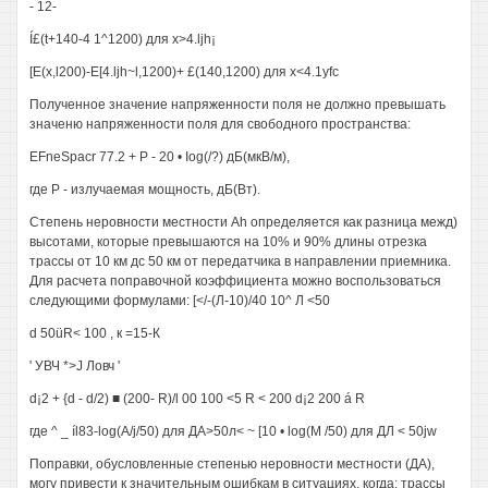
- 12-
Í£(t+140-4 1^1200) для x>4.ljh¡
[E(x,l200)-E[4.ljh~l,1200)+ £(140,1200) для x<4.1yfc
Полученное значение напряженности поля не должно превышать
значеню напряженности поля для свободного пространства:
EFneSpacr 77.2 + Р - 20 • Iog(/?) дБ(мкВ/м),
где Р - излучаемая мощность, дБ(Вт).
Степень неровности местности Ah определяется как разница межд)
высотами, которые превышаются на 10% и 90% длины отрезка
трассы от 10 км дс 50 км от передатчика в направлении приемника.
Для расчета поправочной коэффициента можно воспользоваться
следующими формулами: [</-(Л-10)/40 10^ Л <50
d 50üR< 100 , к =15-К
' УВЧ *>J Ловч '
d¡2 + {d - d/2) ■ (200- R)/l 00 100 <5 R < 200 d¡2 200 á R
где ^ _ íl83-log(A/j/50) для ДА>50л< ~ [10 • log(M /50) для ДЛ < 50jw
Поправки, обусловленные степенью неровности местности (ДА),
могу привести к значительным ошибкам в ситуациях, когда: трассы