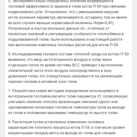
5. Экспериментально определены значения коэффициента
тепловой эффективности экранов в топке котла П-59 при сжигании
подмосковного угля. Установлено, что с уменьшением нагрузки
котла значения параметра увеличиваются, оставаясь тем не менее
во всех случаях меньше нормативной величины Норм=0,45).
Полученные в опытах реальные данные по , отличные от
проектных значений и учитывающие особенности теплообмена в
подшлакованной топке, были использованы в настоящей работе
при выполнении комплекса тепловых расчетов для котла П-59.
6. Исследованиями газового состава топочной среды на котлах П-59
выявлено, что ввод части вторичного воздуха в топку через
отдельные сопла по краям системы ВСС приводит к вытеснению
значительной части этого воздуха непосредственно в зону
дожигания топки, что отрицательно сказывается на организации
горения топлива в активной зоне топки.
7. Разработана новая методика определения используемого в
интегральном тепловом расчете топки параметра Хт, позволяющая
учитывать влияние способа организации сжигания одного или
одновременно нескольких топлив на температуру газов на выходе
из топки и положение максимума температур по высоте топки.
8. Расчетным путем установлено изменение основных
характеристик топочного процесса котла П-59, в том числе уровня
концентрации оксидов авота на выходе из топки для случаев