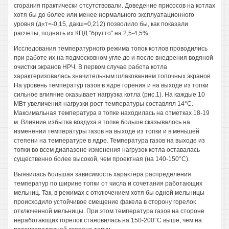
сгорания практически отсутствовали. Доведение присосов на котлах
хотя бы до более или менее нормального эксплуатационного
уровня (д«т=-0,15, дакш=0,212) позволило бы, как показали
расчеты, поднять их КПД "брутто" на 2,5-4,5%.
Исследования температурного режима топок котлов проводились
при работе их на подмосковном угле до и после внедрения водяной
очистки экранов НРЧ. В первом случае работа котла
характеризовалась значительным шлакованием топочных экранов.
На уровень температур газов в ядре горения и на выходе из топки
сильное влияние оказывает нагрузка котла (рис.1). На каждые 10
МВт увеличения нагрузки рост температуры составлял 14°С.
Максимальная температура в топке находилась на отметках 18-19
м. Влияние избытка воздуха в топке больше сказывалось на
изменении температуры газов на выходе из топки и в меньшей
степени на температуре в ядре. Температура газов на выходе из
топки во всем диапазоне изменения нагрузок котла оставалась
существенно более высокой, чем проектная (на 140-150°С).
Выявилась большая зависимость характера распределения
температур по ширине топки от числа и сочетания работающих
мельниц. Так, в режимах с отключением хотя бы одной мельницы
происходило устойчивое смещение факела в сторону горелок
отключенной мельницы. При этом температура газов на стороне
неработающих горелок становилась на 150-200°С выше, чем на