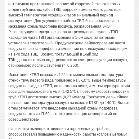
интенсивно протекающей сернистой коррозией стенок первых
рядов труб нижних кубов ТВШ: коррозия имела место даже при
высокой температуре уходящих газов в начальный период
эксплуатации. Для улучшения работы ТВП была реализована
каскадная схема подогрева воздуха, разработанная ЗиО.
Реконструкции подверглась первая трехходовая ступень ТВП.
Каскадная часть ТВП организована в 1-ом ходе, за которым
установлен смеситель /3/. Предусмотрено байпасирование части
воздуха после калорифера и смешение ее с воздухом, выходящим
из 1-го хода ТВШ. Воздух, поступающий в 1-ый ход
ТВШ,дополнительно подогревается за счет рециркуляции воздуха,
отбираемого после 1 ступени (^=0,263).
Испытания КТВП показали /4,5/, что минимальные температуры
стенок труб первого ряда примерно на 8-10°С выше температуры
воздуха на входе в КТВП, но несколько ниже, чем температура точки
росы для подмосковного угля (142,5°С). Поэтому скорость коррозии
труб КТВП достаточно высока (0,27 мм/год). Требуется дальнейшее
повышение температуры воздуха на входе в КТВП до 140°С. Вместе
с тем отмечается, что внедрение каскадной схемы подогрева
воздуха на котлах П-59, а также реализация мероприятий по
совершенствова-
нию систем пылеприготовления и горелочных устройств,
способствовали повышению надежности работы котлов в целом /4.