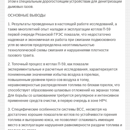
этом к специальным дорогостоящим устройствам для денитризации
дымовых газов.
ОСНОВНЫЕ ВЫВОДЫ
1. Результаты проведенных в настоящей работе исследований, а
также многолетний опыт наладки и эксплуатации котлов П-59
первой очереди Рязанской ГРЭС показали, что недостаточно
надежная и экономичная их работа при сжигании подмосковного
угля во многом предопределена неоптимальностью
технологической схемы сжигания и нарушениями плотности
газового тракта.
2. Топочный процесс в котлах П-59, как показали
экспериментальные и расчетные исследования, характеризуется
пониженными значениями избытка воздуха в горелках,
повышенным уровнем присо-сов воздуха в топку,
неравномерностью распределения топлива по блокам горелок, что
способствует образованию шлаковых отложений на экранах топки.
Для борьбы со шлакованием требуется регулярное и интенсивное
применение средств очистки, в первую очередь в зоне НРЧ.
3. Специфические особенности системы ВСС, несмотря на
достаточно хорошие показатели котлов по устойчивости горения
топлива и выгоранию кокса, не позволяют сглаживать имеющие
место в эксплуатации нарушения равномерности раздачи топлива и