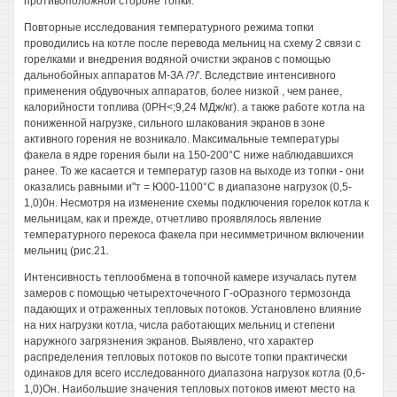
противоположной стороне топки.
Повторные исследования температурного режима топки
проводились на котле после перевода мельниц на схему 2 связи с
горелками и внедрения водяной очистки экранов с помощью
дальнобойных аппаратов М-ЗА /?/'. Вследствие интенсивного
применения обдувочных аппаратов, более низкой , чем ранее,
калорийности топлива (0РН<;9,24 МДж/кг). а также работе котла на
пониженной нагрузке, сильного шлакования экранов в зоне
активного горения не возникало. Максимальные температуры
факела в ядре горения были на 150-200°С ниже наблюдавшихся
ранее. То же касается и температур газов на выходе из топки - они
оказались равными и"т = Ю00-1100°С в диапазоне нагрузок (0,5-
1,0)0н. Несмотря на изменение схемы подключения горелок котла к
мельницам, как и прежде, отчетливо проявлялось явление
температурного перекоса факела при несимметричном включении
мельниц (рис.21.
Интенсивность теплообмена в топочной камере изучалась путем
замеров с помощью четырехточечного Г-оОразного термозонда
падающих и отраженных тепловых потоков. Установлено влияние
на них нагрузки котла, числа работающих мельниц и степени
наружного загрязнения экранов. Выявлено, что характер
распределения тепловых потоков по высоте топки практически
одинаков для всего исследованного диапазона нагрузок котла (0,6-
1,0)Он. Наибольшие значения тепловых потоков имеют место на