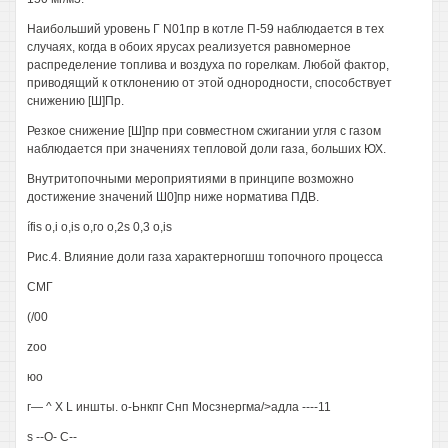
Наибольший уровень Г N01пр в котле П-59 наблюдается в тех
случаях, когда в обоих ярусах реализуется равномерное
распределение топлива и воздуха по горелкам. Любой фактор,
приводящий к отклонению от этой однородности, способствует
снижению [Ш]Пр.
Резкое снижение [Ш]пр при совместном сжигании угля с газом
наблюдается при значениях тепловой доли газа, больших ЮХ.
Внутритопочными мероприятиями в принципе возможно
достижение значений Ш0]пр ниже норматива ПДВ.
ífis o,i o,is о,го o,2s 0,3 о,is
Рис.4. Влияние доли газа характерногшш топочного процесса
СМГ
(/00
zoo
юо
г— ^ X L иншты. о-Ьнкпг Снп Мосзнергма/>адла ----11
s --О- С--