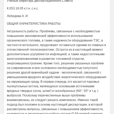
Ученый секретарь диссертационного Совета
К.053.16.05 к.т.н. с.н.с.
Лебедева А. И.
ОБЩАЯ ХАРАКТЕРИСТИКА РАБОТЫ
Актуальность работы. Проблемы, связанные с необходимостью
повышения экономической эффективности использования
органического топлива, а также надежности оборудования ТЭС, в
частности котельного, продолжают оставаться одними из главных в
отечественной теплоэнергетике. Острота их в настоящий момент
дополнительно усугубляется инфляцией, а также недостаточными
капиталовложениями в развитие топливной отрасли,
энергомашиностроение. Кроме того, решение указанных проблем
на современном этапе осложнено необходимостью попутного
решения другой важнейшей задачи - экологической, связанной с
уменьшением вредного воздействия энергетического оборудования
на окружающую среду. В первую очередь это касается паровых
пылеугольных котлов, являющихся основными источниками
вредных твердых (зола, шлак') и газообразных (N0*, 50* и т.д. )
выбросов. Поскольку перечисленные выше проблемы
взаимосвязаны, их следует решать комплексно. Именно такой
подход был положен в основу настоящей диссертации, в которой
рассмотрены вопросы, связанные с повышением эффективности,
надежности и экологичности работы котлов П-59 первой очереди