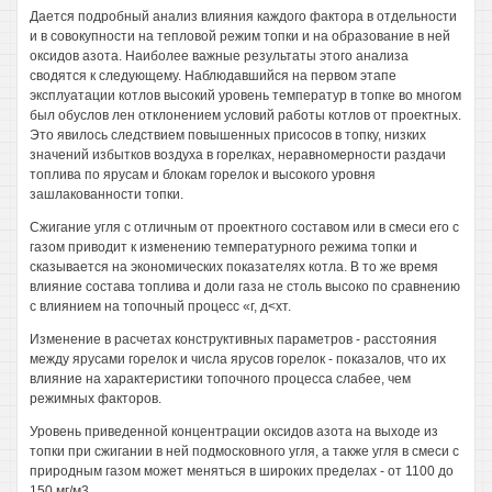
Дается подробный анализ влияния каждого фактора в отдельности
и в совокупности на тепловой режим топки и на образование в ней
оксидов азота. Наиболее важные результаты этого анализа
сводятся к следующему. Наблюдавшийся на первом этапе
эксплуатации котлов высокий уровень температур в топке во многом
был обуслов лен отклонением условий работы котлов от проектных.
Это явилось следствием повышенных присосов в топку, низких
значений избытков воздуха в горелках, неравномерности раздачи
топлива по ярусам и блокам горелок и высокого уровня
зашлакованности топки.
Сжигание угля с отличным от проектного составом или в смеси его с
газом приводит к изменению температурного режима топки и
сказывается на экономических показателях котла. В то же время
влияние состава топлива и доли газа не столь высоко по сравнению
с влиянием на топочный процесс «г, д<хт.
Изменение в расчетах конструктивных параметров - расстояния
между ярусами горелок и числа ярусов горелок - показалов, что их
влияние на характеристики топочного процесса слабее, чем
режимных факторов.
Уровень приведенной концентрации оксидов азота на выходе из
топки при сжигании в ней подмосковного угля, а также угля в смеси с
природным газом может меняться в широких пределах - от 1100 до
150 мг/м3.