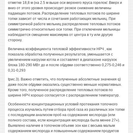
отметке 18,8 м (на 2.5 м выше оси верхнего яруса горелок/. Вверх и
вниз от этого уровня происходит резкое снижение величины
падающих потоков..Распределение тепловых потоков по ширине
топки зависит от числа и сочетания работающих мельниц. При
симметричной работе мельниц распределение тепловых потоков
симметрично относительно оси топки. При отключении мельницы
наблюдается смещение максимума от центра в ту или другую
сторону.
Величина коэффициента тепловой эффективности НРЧ , как
показала обработка полученных результатов, уменьшается с
увеличением нагрузки котла и составляет в диапазоне нагрузок
блока 180-290 МВт до и после обдувки соответственно 0,275-0,246 и
0,31-0,293
tрис.3). Важно отметить, что полученные абсолютные значения q)
даже после обдувки оказались существенно меньше нормативных.
Кроме того, полученное распределение тепловых потоков по
ширине НРЧ хорошо согласуется с распределением температур.
Особенности концентрационных условий протекания топочного
процесса изучались путем отбора проб газа из различных зон топки
с последующим анализом проб на содержание кислорода (или
полного состава, если концентрация кислорода была менее 27»).
Выявлено наличие в топочном объеме зон как с весьма малым
содержанием кислорода и повышенным содержанием продуктов