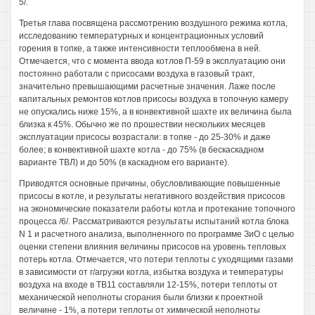
5/.
Третья глава посвящена рассмотрению воздушного режима котла,
исследованию температурных и концентрационных условий
горения в топке, а также интенсивности теплообмена в ней.
Отмечается, что с момента ввода котлов П-59 в эксплуатацию они
постоянно работали с присосами воздуха в газовый тракт,
значительно превышающими расчетные значения. Лаже после
капитальных ремонтов котлов присосы воздуха в топочную камеру
не опускались ниже 15%, а в конвективной шахте их величина была
близка к 45%. Обычно же по прошествии нескольких месяцев
эксплуатации присосы возрастали: в топке - до 25-30% и даже
более; в конвективной шахте котла - до 75% (в бескаскадном
варианте ТВЛ) и до 50% (в каскадном его варианте).
Приводятся основные причины, обусловливающие повышенные
присосы в котле, и результаты негативного воздействия присосов
на экономические показатели работы котла и протекание топочного
процесса /6/. Рассматриваются результаты испытаний котла блока
N 1 и расчетного анализа, выполненного по программе ЗиО с целью
оценки степени влияния величины присосов на уровень тепловых
потерь котла. Отмечается, что потери теплоты с уходящими газами
в зависимости от г/агруэки котла, избытка воздуха и температуры
воздуха на входе в ТВ11 составляли 12-15%, потери теплоты от
механической неполноты сгорания были близки к проектной
величине - 1%, а потери теплоты от химической неполноты