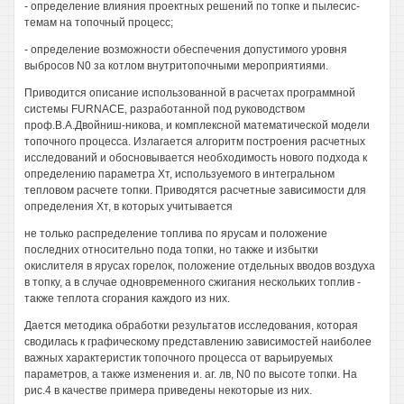
- определение влияния проектных решений по топке и пылесис-
темам на топочный процесс;
- определение возможности обеспечения допустимого уровня
выбросов N0 за котлом внутритопочными мероприятиями.
Приводится описание использованной в расчетах программной
системы FURNACE, разработанной под руководством
проф.В.А.Двойниш-никова, и комплексной математической модели
топочного процесса. Излагается алгоритм построения расчетных
исследований и обосновывается необходимость нового подхода к
определению параметра Хт, используемого в интегральном
тепловом расчете топки. Приводятся расчетные зависимости для
определения Хт, в которых учитывается
не только распределение топлива по ярусам и положение
последних относительно пода топки, но также и избытки
окислителя в ярусах горелок, положение отдельных вводов воздуха
в топку, а в случае одновременного сжигания нескольких топлив -
также теплота сгорания каждого из них.
Дается методика обработки результатов исследования, которая
сводилась к графическому представлению зависимостей наиболее
важных характеристик топочного процесса от варьируемых
параметров, а также изменения и. аг. лв, N0 по высоте топки. На
рис.4 в качестве примера приведены некоторые из них.