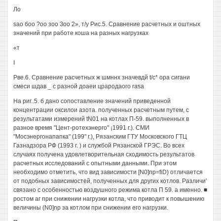
Ло
sao боо ?оо зоо Зоо 2», т/у Рис.5. Сравнение расчетных и оштных
значений при работе коша на разных нагрузках
«т
I
Рве.6. Сравнение расчетных ж шмннх значевдй t/c* opa сигани
смеси шдав _ с разной доаеи црародаого rasa
На риг..5. б дано сопоставление значений приведенной
концентрации оксилои азота. полученных расчетным путем, с
результатами измерений tN01 на котлах П-59. выполненных в
разное время "Цент-ротехэнерго" ¡1991 г.). СМИ
"Мосэнергонапапка" (199" г.), Рязанским ГТУ Московского ГТЦ
Газнадзора РФ (1993 г. ) и службой Рязанской ГРЭС. Во всех
случаях получена удовлетворительная сходимость результатов
расчетных исследований с опытными данными. При этом
необходимо отметить, что вид зависимости [N0]np=fiD) отличается
от подобных зависимостей, полученных для других котлов. Различи'
связано с особенностью воздушного режима котла П 59. а именно. ■
ростом аг при снижении нагрузки котла, что приводит к повышению
величины (N0]np за котлом при снижении его нагрузки.