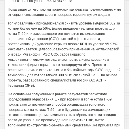
золы в газах на уровне 200 мг/м3 /9-13/.
Показывается, что такими приемами как очистка подмосковного угля
от серы и связывание серы в процессе горения путем ввода в
топку различных присадок нельзя снизить уровень выбросов 502 за
котлом более чем на 50%. Более предпочтительной поэтому для
котла П-59 или замещающего его является использование
сероочистной установки (СОУ) высокой эффективности,
обеспечивающей удаление серы из газов с КПД на уровне 95-97%.
Рассматривается целесообразность применения на котлах первой
очереди Рязанской ГРЭС СОУ, работающих по
мокроизвестняковому методу, в частности, с использованием
технологии фирмы германского консорциума оНЬ. Принято
решение о начале строительства в ближайшие годы СОУ по данной
технологии для котлов блоков 300 МВт Рязанской ГРЭС на основе
проекта, разработанного специалистами России (АО АСП и
Германии (ЗНЬ).
На основании полученных в работе результатов расчетного
исследования образования Шх при горении в топке котла П-59
показываются возможные способы организации топочного
процесса как на котлах П-59, так в будущем и на замещающих
котлах, позволяющие минимизировать выбросы котлами оксидов
азота до уровня, не превосходящего норматив ПДВ, чисто
топочными конструктивно-режимными средствами, не прибегая при