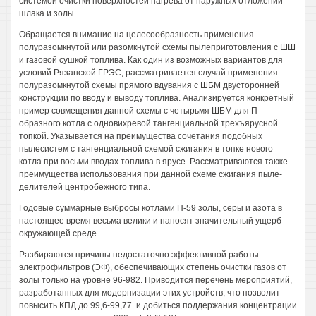
системой очистки поверхностей нагрева от наружных отложений
шлака и золы.
Обращается внимание на целесообразность применения
полуразомкнутой или разомкнутой схемы пылеприготовления с ШШ
и газовой сушкой топлива. Как один из возможных вариантов для
условий Рязанской ГРЭС, рассматривается случай применения
полуразомкнутой схемы прямого вдувания с ШБМ двусторонней
конструкции по вводу и выводу топлива. Анализируется конкретный
пример совмещения данной схемы с четырьмя ШБМ для П-
образного котла с одновихревой тангенциальной трехъярусной
топкой. Указывается на преимущества сочетания подобных
пылесистем с тангенциальной схемой сжигания в топке нового
котла при восьми вводах топлива в ярусе. Рассматриваются также
преимущества использования при данной схеме сжигания пыле-
делителей центробежного типа.
Годовые суммарные выбросы котлами П-59 золы, серы и азота в
настоящее время весьма велики и наносят значительный ущерб
окружающей среде.
Разбираются причины недостаточно эффективной работы
электрофильтров (ЭФ), обеспечивающих степень очистки газов от
золы только на уровне 96-982. Приводится перечень мероприятий,
разработанных для модернизации этих устройств, что позволит
повысить КПД до 99,6-99,77. и добиться поддержания концентрации