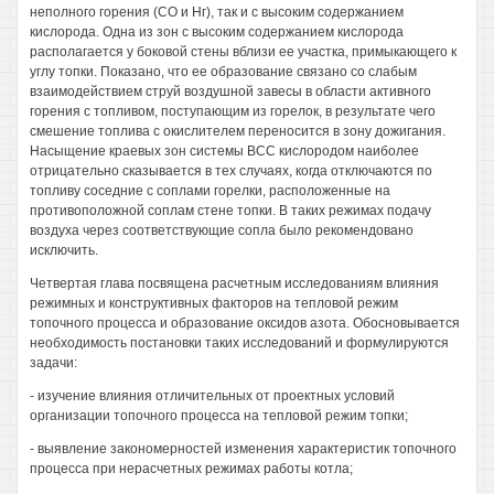
неполного горения (СО и Нг), так и с высоким содержанием
кислорода. Одна из зон с высоким содержанием кислорода
располагается у боковой стены вблизи ее участка, примыкающего к
углу топки. Показано, что ее образование связано со слабым
взаимодействием струй воздушной завесы в области активного
горения с топливом, поступающим из горелок, в результате чего
смешение топлива с окислителем переносится в зону дожигания.
Насыщение краевых зон системы ВСС кислородом наиболее
отрицательно сказывается в тех случаях, когда отключаются по
топливу соседние с соплами горелки, расположенные на
противоположной соплам стене топки. В таких режимах подачу
воздуха через соответствующие сопла было рекомендовано
исключить.
Четвертая глава посвящена расчетным исследованиям влияния
режимных и конструктивных факторов на тепловой режим
топочного процесса и образование оксидов азота. Обосновывается
необходимость постановки таких исследований и формулируются
задачи:
- изучение влияния отличительных от проектных условий
организации топочного процесса на тепловой режим топки;
- выявление закономерностей изменения характеристик топочного
процесса при нерасчетных режимах работы котла;