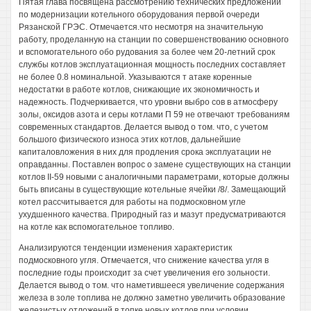
Пятая глава посвящена рассмотрению технических предложении
по модернизации котельного оборудования первой очереди
Рязанской ГРЭС. Отмечается.что несмотря на значительную
работу, проделанную на станции по совершенствованию основного
и вспомогательного обо рудования за более чем 20-летний срок
службы котлов эксплуатационная мощность последних составляет
не более 0.8 номинальной. Указываются т атаке коренные
недостатки в работе котлов, снижающие их экономичность и
надежность. Подчеркивается, что уровни выбро сов в атмосферу
золы, оксидов азота и серы котлами П 59 не отвечают требованиям
современных стандартов. Делается вывод о том. что, с учетом
большого физического износа этих котлов, дальнейшие
капиталовложения в них для продления срока эксплуатации не
оправданны. Поставлен вопрос о замене существующих на станции
котлов II-59 новыми с аналогичными параметрами, которые должны
быть вписаны в существующие котельные ячейки /8/. Замещающий
котел рассчитывается для работы на подмосковном угле
ухудшенного качества. Природный газ и мазут предусматриваются
на котле как вспомогательное топливо.
Анализируются тенденции изменения характеристик
подмосковного угля. Отмечается, что снижение качества угля в
последние годы происходит за счет увеличения его зольности.
Делается вывод о том. что наметившееся увеличение содержания
железа в золе топлива не должно заметно увеличить образование
железистых отложений в топке новых котлов при условии