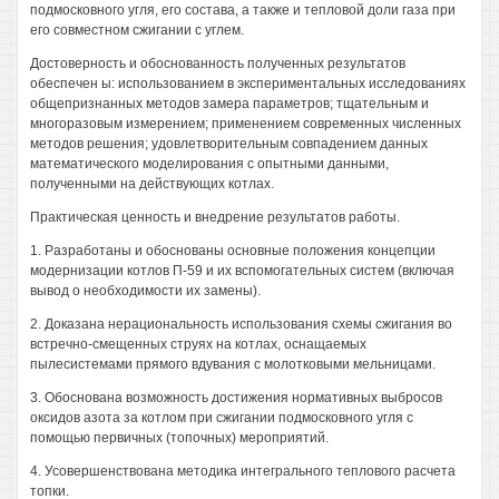
подмосковного угля, его состава, а также и тепловой доли газа при
его совместном сжигании с углем.
Достоверность и обоснованность полученных результатов
обеспечен ы: использованием в экспериментальных исследованиях
общепризнанных методов замера параметров; тщательным и
многоразовым измерением; применением современных численных
методов решения; удовлетворительным совпадением данных
математического моделирования с опытными данными,
полученными на действующих котлах.
Практическая ценность и внедрение результатов работы.
1. Разработаны и обоснованы основные положения концепции
модернизации котлов П-59 и их вспомогательных систем (включая
вывод о необходимости их замены).
2. Доказана нерациональность использования схемы сжигания во
встречно-смещенных струях на котлах, оснащаемых
пылесистемами прямого вдувания с молотковыми мельницами.
3. Обоснована возможность достижения нормативных выбросов
оксидов азота за котлом при сжигании подмосковного угля с
помощью первичных (топочных) мероприятий.
4. Усовершенствована методика интегрального теплового расчета
топки.