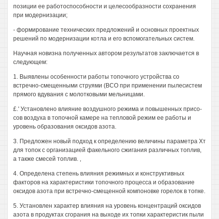
позиции ее работоспособности и целесообразности сохранения
при модернизации;
- формирование технических предложений и основных проектных
решений по модернизации котла и его вспомогательных систем.
Научная новизна полученных автором результатов заключается в
следующем:
1. Выявлены особенности работы топочного устройства со
встречно-смещенными струями (ВСО при применении пылесистем
прямого вдувания с молотковыми мельницами.
£.' Установлено влияние воздушного режима и повышенных присо-
сов воздуха в топочной камере на тепловой режим ее работы и
уровень образования оксидов азота.
3. Предложен новый подход к определению величины параметра Хт
для топок с организацией факельного сжигания различных топлив,
а также смесей топлив. ,
4. Определена степень влияния режимных и конструктивных
факторов на характеристики топочного процесса и образование
оксидов азота при встречно-смещенной компоновке горелок в топке.
5. Установлен характер влияния на уровень концентраций оксидов
азота в продуктах сгорания на выходе их топки характеристик пыли