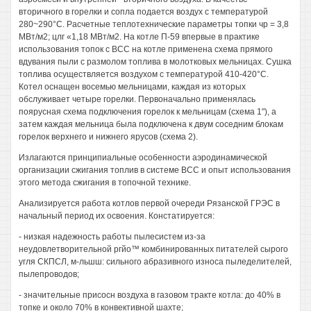
вторичного в горелки и сопла подается воздух с температурой
280~290°С. Расчетные теплотехнические параметры топки чр = 3,8
МВт/м2; цлг «1,18 МВт/м2. На котле П-59 впервые в практике
использования топок с ВСС на котле применена схема прямого
вдувания пыли с размолом топлива в молотковых мельницах. Сушка
топлива осуществляется воздухом с температурой 410-420°С.
Котел оснащен восемью мельницами, каждая из которых
обслуживает четыре горелки. Первоначально применялась
поярусная схема подключения горелок к мельницам (схема 1"), а
затем каждая мельница была подключена к двум соседним блокам
горелок верхнего и нижнего ярусов (схема 2).
Излагаются принципиальные особенности аэродинамической
организации сжигания топлив в системе ВСС и опыт использования
этого метода сжигания в топочной технике.
Анализируется работа котлов первой очереди Рязанской ГРЭС в
начальный период их освоения. Констатируется:
- низкая надежность работы пылесистем из-за
неудовлетворительной ргйо™ комбинированных питателей сырого
угля СКПСЛ, м-льшш: сильного абразивного износа пыледелителей,
пылепроводов;
- значительные присосн воздуха в газовом тракте котла: до 40% в
топке и около 70% в конвективной шахте;