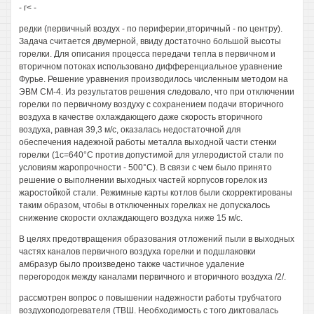
- г< -
редки (первичный воздух - по периферии,вторичный - по центру).
Задача считается двумерной, ввиду достаточно большой высоты
горелки. Для описания процесса передачи тепла в первичном и
вторичном потоках использовано дифференциальное уравнение
Фурье. Решение уравнения производилось численным методом на
ЭВМ СМ-4. Из результатов решения следовало, что при отключении
горелки по первичному воздуху с сохранением подачи вторичного
воздуха в качестве охлаждающего даже скорость вторичного
воздуха, равная 39,3 м/с, оказалась недостаточной для
обеспечения надежной работы металла выходной части стенки
горелки (1с=640°С против допустимой для углеродистой стали по
условиям жаропрочности - 500°С). В связи с чем было принято
решение о выполнении выходных частей корпусов горелок из
жаростойкой стали. Режимные карты котлов были скорректированы
таким образом, чтобы в отключенных горелках не допускалось
снижение скорости охлаждающего воздуха ниже 15 м/с.
В целях предотвращения образования отложений пыли в выходных
частях каналов первичного воздуха горелки и подшлаковки
амбразур было произведено также частичное удаление
перегородок между каналами первичного и вторичного воздуха /2/.
рассмотрен вопрос о повышении надежности работы трубчатого
воздухоподогревателя (ТВШ. Необходимость с того диктовалась