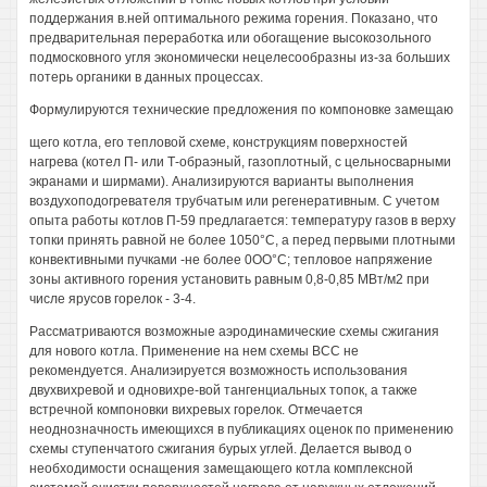
поддержания в.ней оптимального режима горения. Показано, что
предварительная переработка или обогащение высокозольного
подмосковного угля экономически нецелесообразны из-за больших
потерь органики в данных процессах.
Формулируются технические предложения по компоновке замещаю
щего котла, его тепловой схеме, конструкциям поверхностей
нагрева (котел П- или Т-обраэный, газоплотный, с цельносварными
экранами и ширмами). Анализируются варианты выполнения
воздухоподогревателя трубчатым или регенеративным. С учетом
опыта работы котлов П-59 предлагается: температуру газов в верху
топки принять равной не более 1050°С, а перед первыми плотными
конвективными пучками -не более 0ОО°С; тепловое напряжение
зоны активного горения установить равным 0,8-0,85 МВт/м2 при
числе ярусов горелок - 3-4.
Рассматриваются возможные аэродинамические схемы сжигания
для нового котла. Применение на нем схемы ВСС не
рекомендуется. Аналиэируется возможность использования
двухвихревой и одновихре-вой тангенциальных топок, а также
встречной компоновки вихревых горелок. Отмечается
неоднозначность имеющихся в публикациях оценок по применению
схемы ступенчатого сжигания бурых углей. Делается вывод о
необходимости оснащения замещающего котла комплексной