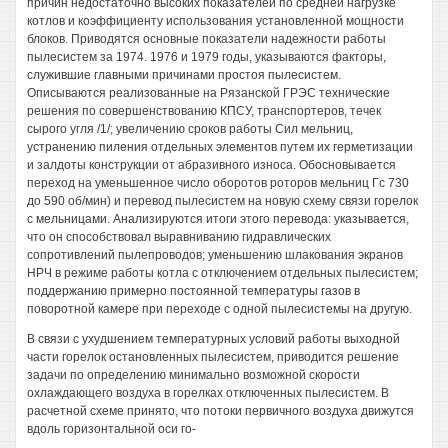
причин недостаточно высоких показателей по средней нагрузке
котлов и коэффициенту использования установленной мощности
блоков. Приводятся основные показатели надежности работы
пылесистем за 1974. 1976 и 1979 годы, указываются факторы,
служившие главными причинами простоя пылесистем.
Описываются реализованные на Рязанской ГРЭС технические
решения по совершенствованию КПСУ, транспортеров, течек
сырого угля /1/; увеличению сроков работы Сил мельниц,
устранению пиления отдельных элементов путем их герметизации
и залдоты конструкции от абразивного износа. Обосновывается
переход на уменьшенное число оборотов роторов мельниц Гс 730
до 590 об/мин) и перевод пылесистем на новую схему связи горелок
с мельницами. Анализируются итоги этого перевода: указывается,
что он способствовал выравниванию гидравлических
сопротивлений пылепроводов; уменьшению шлакования экранов
НРЧ в режиме работы котла с отключением отдельных пылесистем;
поддержанию примерно постоянной температуры газов в
поворотной камере при переходе с одной пылесистемы на другую.
В связи с ухудшением температурных условий работы выходной
части горелок остановленных пылесистем, приводится решение
задачи по определению минимально возможной скорости
охлаждающего воздуха в горелках отключенных пылесистем. В
расчетной схеме принято, что потоки первичного воздуха движутся
вдоль горизонтальной оси го-