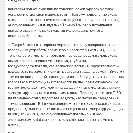
воздуха по сторо-
нам топки при отключении по топливу блоков горелок в случае
остановки отдельной пьшесистемы. Поэтому применение схемы
сжигания во встречно-смещенных струях в пылеугольных котлах,
оборудованных индивидуальной схемой пылеприготовления
прямого вдувания с молотковыми мельницами, является
нецелесообразным.
4. Разработаны и внедрены мероприятия по усовершенствованию
горелочных устройств, элементов пылесистем (мельниц, КПСУ,
течек сырого угля, пылепроводов, пылераспределителей, схемы
подключения горелок к мельницам), трубчатого
воздухоподогревателя, что позволило повысить эффективность и
надежность их работы и снизить затраты труда на ремонт. Вместе с
тем из-за повышенной повреждаемости оборудования пылесистем
котлов П-59 коэффициент готовности пылесистем Рязанской ГРЭС
все же несколько ниже, чем на ряде других пылеугольных станций,
эксплуатирующих молотковые мельницы. Перевод же котлов П-59
на каскадную схему подогрева воздуха, несмотря на замедление
темпа коррозии ТВП и уменьшение утечек воздуха в газовый тракт,
предопределил сохранение высокого уровня температур уходящих
газов (185-200°С), что обусловливает довольно низкую
экономическую эффективность котлов(в настоящее время п к6р=
83867.).