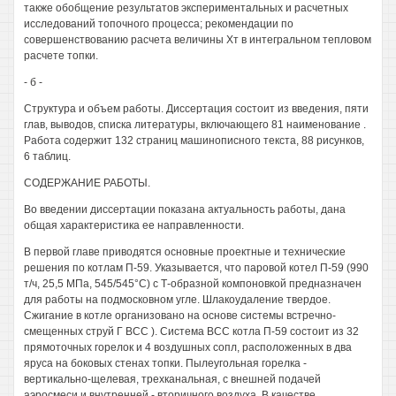
также обобщение результатов экспериментальных и расчетных
исследований топочного процесса; рекомендации по
совершенствованию расчета величины Хт в интегральном тепловом
расчете топки.
- б -
Структура и объем работы. Диссертация состоит из введения, пяти
глав, выводов, списка литературы, включающего 81 наименование .
Работа содержит 132 страниц машинописного текста, 88 рисунков,
6 таблиц.
СОДЕРЖАНИЕ РАБОТЫ.
Во введении диссертации показана актуальность работы, дана
общая характеристика ее направленности.
В первой главе приводятся основные проектные и технические
решения по котлам П-59. Указывается, что паровой котел П-59 (990
т/ч, 25,5 МПа, 545/545°С) с Т-образной компоновкой предназначен
для работы на подмосковном угле. Шлакоудаление твердое.
Сжигание в котле организовано на основе системы встречно-
смещенных струй Г ВСС ). Система ВСС котла П-59 состоит из 32
прямоточных горелок и 4 воздушных сопл, расположенных в два
яруса на боковых стенах топки. Пылеугольная горелка -
вертикально-щелевая, трехканальная, с внешней подачей
аэросмеси и внутренней - вторичного воздуха. В качестве