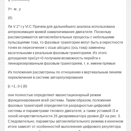
V =-=---—-—т
Ут -м , у
(6)
Ля V 2"-\ у VI С Причем для дальнейшего анализа использована
аппроксимация кривой намагничивания двигателя. Поскольку
рассматриваются автоколебательные процессы с небольшими
пульсациями тока, то фазовые траектории могут быть в окрестности
точек их пересечения с осью абсцисс (ось тока) заменены
касательными к реальным фазовым траекториям. Из этого
допущения при1ут=0 получаем возможность перейти к
линеаризированным фазовым траекториям, т. е. имеем прямые
Их положения рассмотрены по отношению к вертикальным линиям
переключения в системе авторегулирования
[с =1,-3-{ (8)
они полностью определяют квазистационарный режим
функционирования всей системы. Таким образом, положение
фазовых траекторий определяется разрядностью цифровой
системы и параметрами тягового двигателя, а также уставкой /3 и
зоной нечувствительности 26 дискриминатора уровня ДУ на рис. 3.
Следовательно, параметры автоколебательного режима в конечном
итоге зависят от особенностей выполнения цифрового регулятора