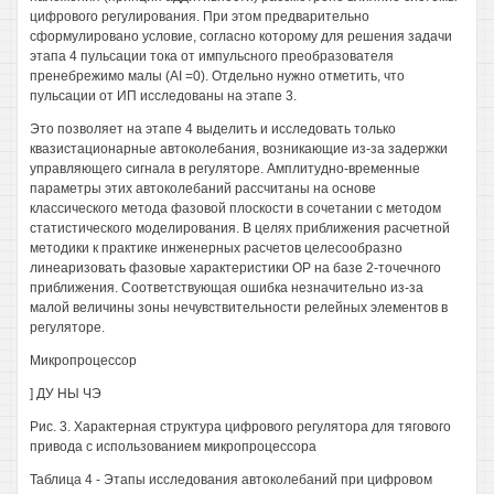
цифрового регулирования. При этом предварительно
сформулировано условие, согласно которому для решения задачи
этапа 4 пульсации тока от импульсного преобразователя
пренебрежимо малы (АI =0). Отдельно нужно отметить, что
пульсации от ИП исследованы на этапе 3.
Это позволяет на этапе 4 выделить и исследовать только
квазистационарные автоколебания, возникающие из-за задержки
управляющего сигнала в регуляторе. Амплитудно-временные
параметры этих автоколебаний рассчитаны на основе
классического метода фазовой плоскости в сочетании с методом
статистического моделирования. В целях приближения расчетной
методики к практике инженерных расчетов целесообразно
линеаризовать фазовые характеристики ОР на базе 2-точечного
приближения. Соответствующая ошибка незначительно из-за
малой величины зоны нечувствительности релейных элементов в
регуляторе.
Микропроцессор
] ДУ НЫ ЧЭ
Рис. 3. Характерная структура цифрового регулятора для тягового
привода с использованием микропроцессора
Таблица 4 - Этапы исследования автоколебаний при цифровом