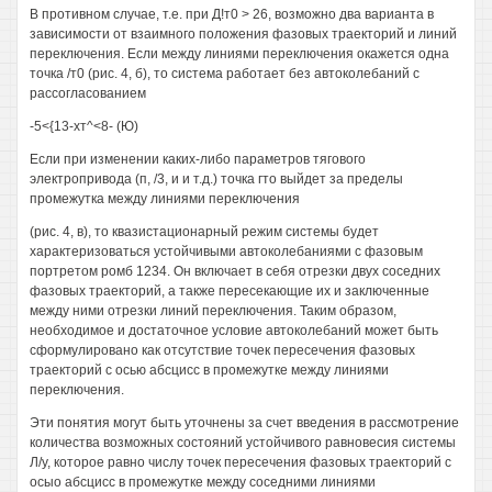
В противном случае, т.е. при Д!т0 > 26, возможно два варианта в
зависимости от взаимного положения фазовых траекторий и линий
переключения. Если между линиями переключения окажется одна
точка /т0 (рис. 4, б), то система работает без автоколебаний с
рассогласованием
-5<{13-хт^<8- (Ю)
Если при изменении каких-либо параметров тягового
электропривода (п, /3, и и т.д.) точка гто выйдет за пределы
промежутка между линиями переключения
(рис. 4, в), то квазистационарный режим системы будет
характеризоваться устойчивыми автоколебаниями с фазовым
портретом ромб 1234. Он включает в себя отрезки двух соседних
фазовых траекторий, а также пересекающие их и заключенные
между ними отрезки линий переключения. Таким образом,
необходимое и достаточное условие автоколебаний может быть
сформулировано как отсутствие точек пересечения фазовых
траекторий с осью абсцисс в промежутке между линиями
переключения.
Эти понятия могут быть уточнены за счет введения в рассмотрение
количества возможных состояний устойчивого равновесия системы
Л/у, которое равно числу точек пересечения фазовых траекторий с
осыо абсцисс в промежутке между соседними линиями