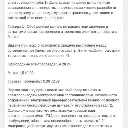
электроэнергии (табл. 1). Даны ссылки на ранее выполненные
исследования и на конкретные научные практические разработки
по городскому и пригородному электротранспорту, с питанием от
контактной сети постоянного тока.
Таблица 1 - Обобщенные данные по параметрам движения и
затратам энергии пригородного и городского электротранспорта в
Москве
Вид электрического транспорта Среднее расстояние между
остановками, км Удельные энергозатраты, Вт-ч/т-км Доля пусковых и
тормозных потерь электроэнергии, %
Пригородные электропоезда 5,4 28 24
Метро 1,5 41 33
Трамвай, Троллейбус 0,36 72 39
Первая глава содержит аналитический обзор по тяговым
электроприводам электропоездов постоянного тока. Возможности
современной электронной преобразовательной техники позволяют
перейти на бесколлекторные двигатели, что отражено в табл. 2.
Однако с учетом того, что весь эксплуатируемый парк
электропоездов имеет ТЭД постоянного тока последовательного
возбуждении, обоснована целесообразность варианта 1.2 с
модернизацией экспуатируемых электропоездов с реостатным