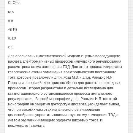
С- О) о.
ю ю
о о
<и И)
о. £Х
с С
Для обоснования математической модели с целью последующего
расчета электромагнитных процессов импульсного регулирования
рассмотрена схема замещения ТЭД. Для этого проанализированы
классические схемы замещения электродвигателя постоянного
тока, которые предложили д.т.н, Жиц М.З. и д.т.н. Ранькис И.Я.
Первая из них наиболее приспособлена для расчета переходных
процессов. Вторая разработана и детально исследована для
квазистационарного установившегося процесса импульсного
регулирования. В своей монографии д.т.н. Ранькис И.Я. (по этой
монографии он защитил докторскую диссертацию) делает вывод,
что при высоких частотах импульсного регулирования
целесообразно упростить классическую схему замещения ТЭД с
учетом размагничивающего эффекта вихревых токов. И
рекомендует сделать