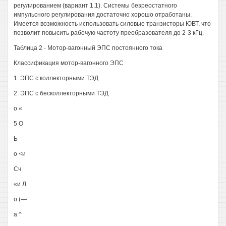
регулированием (вариант 1.1). Системы безреостатного
импульсного регулирования достаточно хорошо отработаны.
Имеется возможность использовать силовые транзисторы ЮВТ, что
позволит повысить рабочую частоту преобразователя до 2-3 кГц.
Таблица 2 - Мотор-вагонный ЭПС постоянного тока
Классификация мотор-вагонного ЭПС
1. ЭПС с коллекторными ТЭД
2. ЭПС с бесколлекторными ТЭД
о «
5 О
Ь
о <и
Сч
«и Л
о (—
а ^