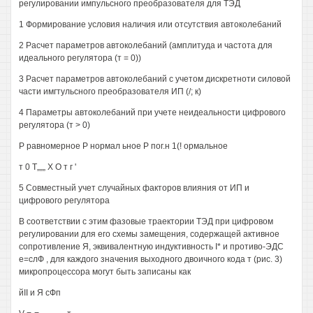
регулировании импульсного преобразователя для ТЭД
1 Формирование условия наличия или отсутствия автоколебаний
2 Расчет параметров автоколебаний (амплитуда и частота для
идеального регулятора (т = 0))
3 Расчет параметров автоколебаний с учетом дискретноти силовой
части имгтульсного преобразователя ИП (/; к)
4 Параметры автоколебаний при учете неидеальности цифрового
регулятора (т > 0)
Р равномерное Р нормал ьное Р пог.н 1(! ормальное
т 0 Т„„„ X О т г '
5 Совместный учет случайных факторов влияния от ИП и
цифрового регулятора
В соответствии с этим фазовые траектории ТЭД при цифровом
регулировании для его схемы замещения, содержащей активное
сопротивление Я, эквивалентную индуктивность I* и противо-ЭДС
е=слФ , для каждого значения выходного двоичного кода т (рис. 3)
микропроцессора могут быть записаны как
йII и Я сФп