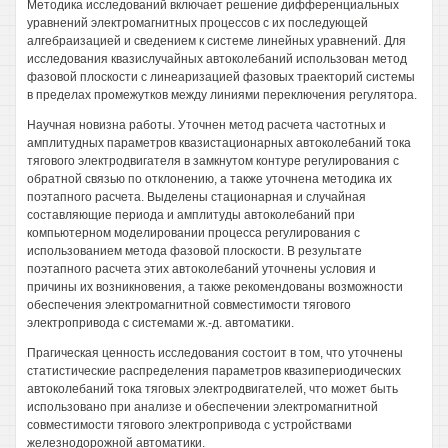
Методика исследований включает решение дифференциальных
уравнений электромагнитных процессов с их последующей
алгебраизацией и сведением к системе линейных уравнений. Для
исследования квазислучайных автоколебаний использован метод
фазовой плоскости с линеаризацией фазовых траекторий системы
в пределах промежутков между линиями переключения регулятора.
Научная новизна работы. Уточнен метод расчета частотных и
амплитудных параметров квазистационарных автоколебаний тока
тягового электродвигателя в замкнутом контуре регулирования с
обратной связью по отклонению, а также уточнена методика их
поэтапного расчета. Выделены стационарная и случайная
составляющие периода и амплитуды автоколебаний при
компьютерном моделировании процесса регулирования с
использованием метода фазовой плоскости. В результате
поэтапного расчета этих автоколебаний уточнены условия и
причины их возникновения, а также рекомендованы возможности
обеспечения электромагнитной совместимости тягового
электропривода с системами ж.-д. автоматики.
Прагическая ценность исследования состоит в том, что уточнены
статистические распределения параметров квазипериодических
автоколебаний тока тяговых электродвигателей, что может быть
использовано при анализе и обеспечении электромагнитной
совместимости тягового электропривода с устройствами
железнодорожной автоматики.