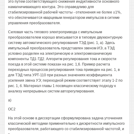
это путем соответствующего снижения индуктивности основного
намагничивающего контура. Это справедливо для
стабилизированной рабочей частоты - отклонения не более ±1%,
что обеспечивается кварцевым генератором импульсов в ситеме
управления преобразователя.
Силовая часть тягового электропривода с импульсным
преобразователем хорошо вписывается в типовую двухконтурную
систему автоматического регулирования ТЭД (рис. 1, а). Здесь
импульсный преобразователь представлен звеном ИЭ, а ТЭД
условно разделен на электрическую и электромеханическую
компоненты ТД1-ТД2. Алгоритм регулирования тока и скорости
поезда в этой системе показан на рис. 1,6. Пример расчета
переходных процессов регулирования тока приведен на рис. 1, в
для ТЭД типа УРТ-110 при разных значениях коэффициента
усиления звена УЭ; переходной режим соответствует этапу 1-2 по
рис. 1, б. Материал главы 1 посвящен классическому подходу к
анализу непрерывных систем авторегулирования.
а)
ОС2
На этой основе в диссертации сформулирована задача уточнения
классической методики применительно к дискретности импульсного
преобразователя, работающего со стабилизированной частотой, и