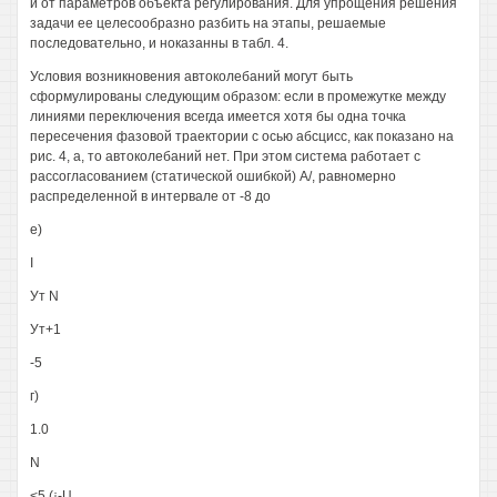
и от параметров объекта регулирования. Для упрощения решения
задачи ее целесообразно разбить на этапы, решаемые
последовательно, и ноказанны в табл. 4.
Условия возникновения автоколебаний могут быть
сформулированы следующим образом: если в промежутке между
линиями переключения всегда имеется хотя бы одна точка
пересечения фазовой траектории с осью абсцисс, как показано на
рис. 4, а, то автоколебаний нет. При этом система работает с
рассогласованием (статической ошибкой) А/, равномерно
распределенной в интервале от -8 до
е)
I
Ут N
Ут+1
-5
г)
1.0
N
<5 (¡-Ц