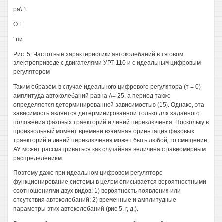
ра\ 1
О Г
' пи
Рис. 5. Частотные характеристики автоколебаний в тяговом
электроприводе с двигателями УРТ-110 и с идеальным цифровым
регулятором
Таким образом, в случае идеального цифрового регулятора (т = 0)
амплитуда автоколебаний равна А= 25, а период также
определяется детерминированной зависимостью (15). Однако, эта
зависимость является детерминированной только для заданного
положения фазовых траекторий и линий переключения. Поскольку в
произвольный момент времени взаимная ориентация фазовых
траекторий и линий переключения может быть любой, то смещение
АУ может рассматриваться как случайная величина с равномерным
распределением.
Поэтому даже при идеальном цифровом регуляторе
функционирование системы в целом описывается вероятностными
соотношениями двух видов: 1) вероятность появления или
отсутствия автоколебаний; 2) временные и амплитудные
параметры этих автоколебаний (рис 5, г, д,).