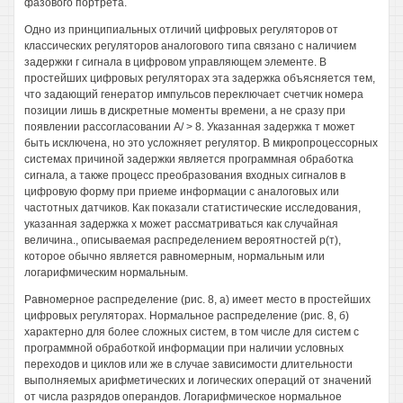
фазового портрета.
Одно из принципиальных отличий цифровых регуляторов от
классических регуляторов аналогового типа связано с наличием
задержки г сигнала в цифровом управляющем элементе. В
простейших цифровых регуляторах эта задержка объясняется тем,
что задающий генератор импульсов переключает счетчик номера
позиции лишь в дискретные моменты времени, а не сразу при
появлении рассогласовании А/ > 8. Указанная задержка т может
быть исключена, но это усложняет регулятор. В микропроцессорных
системах причиной задержки является программная обработка
сигнала, а также процесс преобразования входных сигналов в
цифровую форму при приеме информации с аналоговых или
частотных датчиков. Как показали статистические исследования,
указанная задержка х может рассматриваться как случайная
величина., описываемая распределением вероятностей р(т),
которое обычно является равномерным, нормальным или
логарифмическим нормальным.
Равномерное распределение (рис. 8, а) имеет место в простейших
цифровых регуляторах. Нормальное распределение (рис. 8, б)
характерно для более сложных систем, в том числе для систем с
программной обработкой информации при наличии условных
переходов и циклов или же в случае зависимости длительности
выполняемых арифметических и логических операций от значений
от числа разрядов операндов. Логарифмическое нормальное