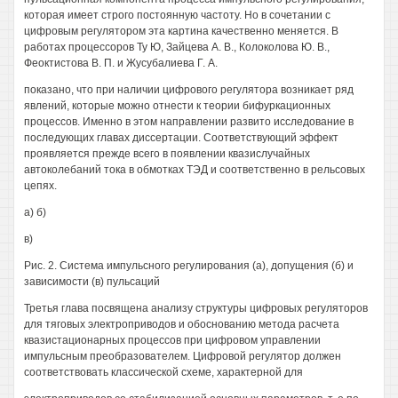
которая имеет строго постоянную частоту. Но в сочетании с
цифровым регулятором эта картина качественно меняется. В
работах процессоров Ту Ю, Зайцева А. В., Колоколова Ю. В.,
Феоктистова В. П. и Жусубалиева Г. А.
показано, что при наличии цифрового регулятора возникает ряд
явлений, которые можно отнести к теории бифуркационных
процессов. Именно в этом направлении развито исследование в
последующих главах диссертации. Соответствующий эффект
проявляется прежде всего в появлении квазислучайных
автоколебаний тока в обмотках ТЭД и соответственно в рельсовых
цепях.
а) б)
в)
Рис. 2. Система импульсного регулирования (а), допущения (б) и
зависимости (в) пульсаций
Третья глава посвящена анализу структуры цифровых регуляторов
для тяговых электроприводов и обоснованию метода расчета
квазистационарных процессов при цифровом управлении
импульсным преобразователем. Цифровой регулятор должен
соответствовать классической схеме, характерной для