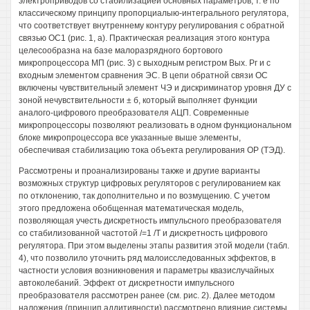
электроприводов со стабилизацией основных параметров, т. е по
классическому принципу пропорциалыю-интегрального регулятора,
что соответствует внутреннему контуру регулирования с обратной
связью ОС1 (рис. 1, а). Практическая реализация этого контура
целесообразна на базе малоразрядного бортового
микропроцессора МП (рис. 3) с выходным регистром Вых. Рг и с
входным элементом сравнения ЭС. В цепи обратной связи ОС
включены чувствительный элемент ЧЭ и дискриминатор уровня ДУ с
зоной нечувствительности ± б, который выполняет функции
аналого-цифрового преобразователя АЦП. Современные
микропроцессоры позволяют реализовать в одном функциональном
блоке микропроцессора все указанные выше элементы,
обеспечивая стабилизацию тока объекта регулирования ОР (ТЭД).
Рассмотрены и проанализированы также и другие варианты
возможных структур цифровых регуляторов с регулированием как
по отклонению, так дополнительно и по возмущению. С учетом
этого предложена обобщенная математическая модель,
позволяющая учесть дискретность импульсного преобразователя
со стабилизованной частотой /=1 /Т и дискретность цифрового
регулятора. При этом выделены этапы развития этой модели (табл.
4), что позволило уточнить ряд малоисследованных эффектов, в
частности условия возникновения и параметры квазислучайных
автоколебаний. Эффект от дискретности импульсного
преобразователя рассмотрен ранее (см. рис. 2). Далее методом
наложения (принцип аддитивности) рассмотрено влияние системы