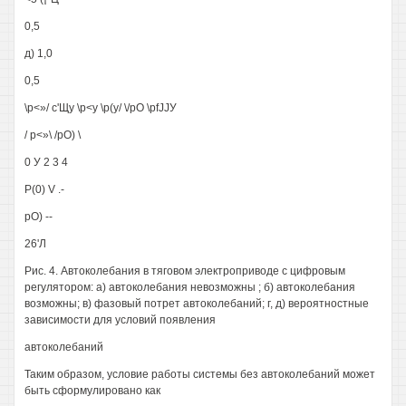
0,5
д) 1,0
0,5
\р<»/ с'Щу \р<у \р(у/ \/рО \pfJJУ
/ р<»\ /рО) \
0 У 2 3 4
Р(0) V .-
рО) --
26'Л
Рис. 4. Автоколебания в тяговом электроприводе с цифровым
регулятором: а) автоколебания невозможны ; б) автоколебания
возможны; в) фазовый потрет автоколебаний; г, д) вероятностные
зависимости для условий появления
автоколебаний
Таким образом, условие работы системы без автоколебаний может
быть сформулировано как