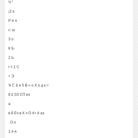
Ч "
¡2 к
Р я л
с: ш
3 о
К §-
2 Ь
г т-1 С
< Э
'ё С § я 5 В « о X о д к <
8 £ 03 СП из
а
в й Еч в X ч О 4> ё аз
. О о
1 я я