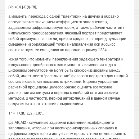
[Уо =1/L[-E(i)-Ri],
а моменты перехода с одной траектории на другую и обратно
определяются значением коэффициента заполнения к,
задаваемым цифровым регулятором, а также рабочей частотой /
импульсного преобразователя. Фазовый портрет представляет
собой прямоуголные петли, причем среднее за период пульсации
смещение изображающей точки в направлении оси абсцисс
соответствует ее смещению по параллелограмму 1234.
Из-за того, что моменты переключения задающего генератора и
импульсного преобразователя и моменты изменения кода в
цифровом регуляторе не могут быть синхронизированы между
собой, имеет место "расплывание" фазового портрета для гладкой
составляющей, как показано штриховкой. В целях упрощения
расчетной процедуры целесообразно оценить возможное
увеличение амплитуды и периода колебаний статистическим
методом. В частности, период автоколебаний в данном случае
получается в соответствии с выражением
Т* = Т+Дг,+Д/2, (18)'..
где At\, At2 - случайные задержки изменения коэффициента
заполнения, которые при несинхронизированных сигналах в
цифровом регуляторе и импульсном прерывателе можно принять