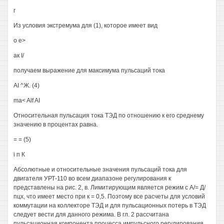
г
Из условия экстремума для (1), которое имеет вид
о е>
ак I/
получаем выражение для максимума пульсаций тока
AI ^Ж. (4)
ma< Alf AI
Относительная пульсация тока ТЭД по отношению к его среднему
значению в процентах равна.
= = (5)
i п К
Абсолютные и относительные значения пульсаций тока для
двигателя УРТ-110 во всем диапазоне регулирования к
представлены на рис. 2, в. Лимитирующим является режим с А/= Д/
пцх, что имеет место при к = 0,5. Поэтому все расчеты для условий
коммутации на коллекторе ТЭД и для пульсационных потерь в ТЭД
следует вести для данного режима. В гл. 2 рассчитана
пульсационная компонента процесса импульсного регулирования,