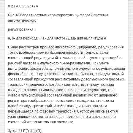
0 23 А 0 25 23+2А
Рис. 6. Вероятностные характеристики цифровой системы
автоматического
регулирования:
а, б- для периода Г; в - для частоты/, г,д- для амплитуды А
Выше рассмотрен процесс дискретного (цифрового) регулирования
тока с изображением на фазовой плоскости только гладкой
составляющей регулируемой величины, т.е. без учета пульсаций на
рабочей частоте импульсного преобразователя. При учете
импульсного характера исполнительного элемента результирующий
фазовый портрет существенно меняется. Однако, если для гладкой
составляющей приходится рассматривать довольно много фазовых
траекторий, количество которых соответствует числу позиций
выходного регистра или счетчика в цифровом регуляторе, то с
учетом пульсирующей составляющей независимо от цифрового
регулятора изображающая точка может находиться только на
одной из двух траекторий. Изображающая точка при этом
перемещается по фазовым траекториям, которые описываются
уравнениями соответственно для включенного и выключенного
состояний исполнительного элемента
Jyt=l/L[U-E(0-Jti]; (П)