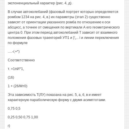
экспоненциальный характер (рис. 4, д).
В случае автоколебаний (фазовый портрет которых определяется
ромбом 1234 на рис. 4, в.) их параметры (этап 2) существенно
зависят от ориентации указанного ромба по отношению к оси
абсцисс, а точнее от смещения по вертикали А его геометрического
центра 0. При этом период автоколебаний Т зависит от взаимного
положения фазовых траекторий УП1 и }'„... i и линии переключения
по формуле
.....-/,+*)
Соответственно
т. =1пИ*1,
(16)
1 + (26/Мт0)
Эта зависимость Т(ЛУ) показана на рис. 5, а, б, в и имеет
характерную параболическую форму с двумя асимптотами.
0,75 0,5
0,25 0,50 0,75 1,00
г)