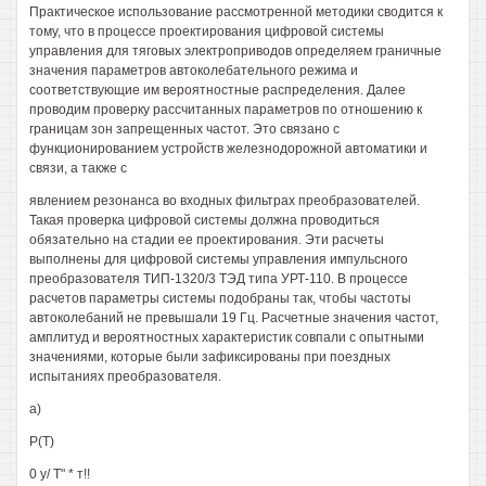
Практическое использование рассмотренной методики сводится к
тому, что в процессе проектирования цифровой системы
управления для тяговых электроприводов определяем граничные
значения параметров автоколебательного режима и
соответствующие им вероятностные распределения. Далее
проводим проверку рассчитанных параметров по отношению к
границам зон запрещенных частот. Это связано с
функционированием устройств железнодорожной автоматики и
связи, а также с
явлением резонанса во входных фильтрах преобразователей.
Такая проверка цифровой системы должна проводиться
обязательно на стадии ее проектирования. Эти расчеты
выполнены для цифровой системы управления импульсного
преобразователя ТИП-1320/3 ТЭД типа УРТ-110. В процессе
расчетов параметры системы подобраны так, чтобы частоты
автоколебаний не превышали 19 Гц. Расчетные значения частот,
амплитуд и вероятностных характеристик совпали с опытными
значениями, которые были зафиксированы при поездных
испытаниях преобразователя.
а)
Р(Т)
0 у/ Т" * т!!