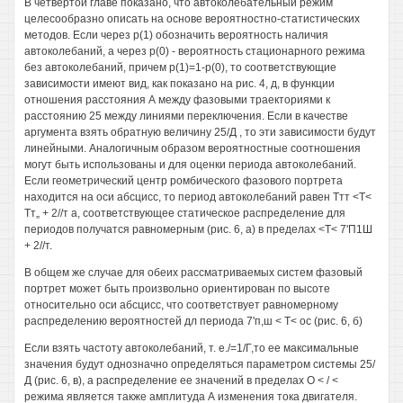
В четвертой главе показано, что автоколебательный режим
целесообразно описать на основе вероятностно-статистических
методов. Если через р(1) обозначить вероятность наличия
автоколебаний, а через р(0) - вероятность стационарного режима
без автоколебаний, причем р(1)=1-р(0), то соответствующие
зависимости имеют вид, как показано на рис. 4, д, в функции
отношения расстояния А между фазовыми траекториями к
расстоянию 25 между линиями переключения. Если в качестве
аргумента взять обратную величину 25/Д , то эти зависимости будут
линейными. Аналогичным образом вероятностные соотношения
могут быть использованы и для оценки периода автоколебаний.
Если геометрический центр ромбического фазового портрета
находится на оси абсцисс, то период автоколебаний равен Ттт <Т<
Тт„ + 2//т а, соответствующее статическое распределение для
периодов получатся равномерным (рис. 6, а) в пределах <Т< 7'П1Ш
+ 2//т.
В общем же случае для обеих рассматриваемых систем фазовый
портрет может быть произвольно ориентирован по высоте
относительно оси абсцисс, что соответствует равномерному
распределению вероятностей дл периода 7'п,ш < Т< ос (рис. 6, б)
Если взять частоту автоколебаний, т. е./=1/Г,то ее максимальные
значения будут однозначно определяться параметром системы 25/
Д (рис. 6, в), а распределение ее значений в пределах О < / <
режима является также амплитуда А изменения тока двигателя.