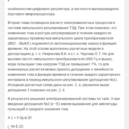
к
особенностям цифрового регулятора, в частности малоразрядного
бортового микропроцессора.
Вторая глава посвящена расчету электромагнитных процессов в
системе импульсного регулирования ТЭД. При этом показано, что
изменение тока в контуре регулирования в течение каждого из
характерных промежутков импульсного цикла преобрачователя
(ВКЛ. - ВЫКЛ.) подчиняется экспоненциальному закону в функции
времени. На этой основе выполнены расчетные модели в
диссертациях д. т. н. Некрасова В.И. и к.т. н. Чаусова О. Г. Но для
высоких частот импульсного преобразователя (400 Гц и выше),
когда пульсации тока нагрузки ТЭД не превышают 7%, то для
инженерных расчетов можно принять допущение о линейности
изменения тока в функции времени в течение каждого характерного
интервала в период импульсного регулирования (допущение №1).
Исходная расчетная схема дана на рис. 2, а; указанное выше
допущение 1 показано на рис. 2, б.
В результате решения алгебраизированной системы по табл. 3 при
введении допущения №2 (е ~Е) имеем выражения для амплитуды
пульсаций и среднего значения тока
А 1 = У-Щ-к) (D
j_Vk-E (2)