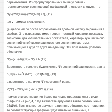
переключения. Из сформулированных выше условий и
геометрических соотношений на фазовой плоскости следует, что
Ny={2S/(àim)}v{2S/(Aim) + \}, (11)
где v - символ дизъюнкции;
{} - целое число после огбрасываниея дробной части у выражения в
скобках. Это выражение имеет вероятностный характер, поскольку
возможны два количественных показателя, характеризующих число
состояний устойчивого равновесного состояния системы,
отличающиеся друг от друга на единицу. Эти показатели условно
обозначим
N'y={2S/(Aij};N; = N'y + l- (12)
Вероятность того, что будем иметь N'y состояний равновесия, равна
p(N'y) = \-2ÔJ(Mm) + {2Sl{Mm)}, (13)
а вероятность наличия N"y состояний равна
P(N") = 28f (Д/ш ) -\25/ (Л/т )}, (14)
причем эти соотношения более наглядно представлены в виде
графиков на рис, 4, г, где в качестве аргумента взято соотношение
25/Д/т0. Если в качестве аргумента принять обратное соотношение,
то соответствующие графики будут иметь не линейный, а