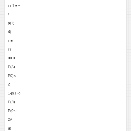
тт Т ■ +
/
р(Т)
б)
т ■
тт
00 0
Р(А)
Р0)Ь
г)
1-р(1) о
Р(Л)
Р(0<!
2А
д)