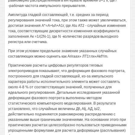
равномерно распределенным в интервале времени 0+1 ff, где /
-рабочая частота импульсного прерывателя.
Амплитуда гладкой составляющей, т.е. средних за период
регулирования значений тока, при этом также может увеличиваться,
достигая значения А*=А+Ы\+А1г, где Alu АТ2 - случайные изменения
тока, соответствующие дискретности изменения коэффициента
заполнения Ак =1/(2N-1), где N -количество разрядов выходного
регистра или счетчика.
При этом условии предельное знамение указанных случайных
составляющих можно оценить как Ariraax» ЛТ1тлх«AkfYm.
Практические расчеты цифровых регуляторов тяговых
электроприводов показывают, что деформация фазового портрета,
построенного для гладкой составляющей, из-за импульсного
характера работы исполнительного элемента может составлять
около 4-8 % от соответствующих значений, полученных для
идеального регулирования. Детальные исследования указанной
деформации фазового портрета выполнены методом
статистического компьютерного моделирования. В результате
установлено, что случайные величины Дt\, Atj, АД, Ы2,
действительно подчиняются равномерному распределению с
указанными выше граничными значениями. На основании этого при
практических расчетах целесообразно пользоваться приведенными
упрощенными формулами для расчета деформации (расплывания)