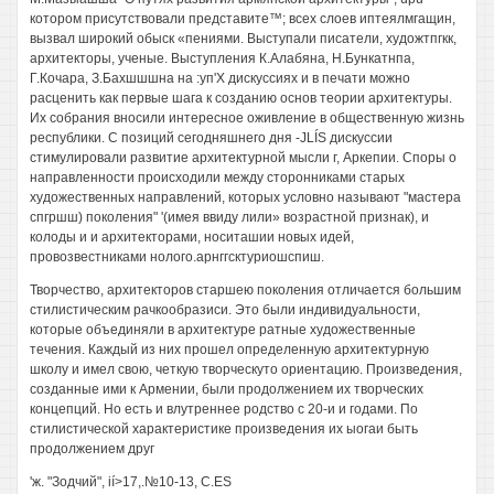
котором присутствовали представите™; всех слоев иптеялмгащин,
вызвал широкий обыск «пениями. Выступали писатели, художтпгкк,
архитекторы, ученые. Выступления К.Алабяна, Н.Бункатнпа,
Г.Кочара, З.Бахшшшна на :уп'Х дискуссиях и в печати можно
расценить как первые шага к созданию основ теории архитектуры.
Их собрания вносили интересное оживление в общественную жизнь
республики. С позиций сегодняшнего дня -JLÍS дискуссии
стимулировали развитие архитектурной мысли г, Аркепии. Споры о
направленности происходили между сторонниками старых
художественных направлений, которых условно называют "мастера
спгршш) поколения" '(имея ввиду лили» возрастной признак), и
колоды и и архитекторами, носиташии новых идей,
провозвестниками нолого.арнггсктуриошспиш.
Творчество, архитекторов старшею поколения отличается большим
стилистическим рачкообразиси. Это были индивидуальности,
которые объединяли в архитектуре ратные художественные
течения. Каждый из них прошел определенную архитектурную
школу и имел свою, четкую творческуто ориентацию. Произведения,
созданные ими к Армении, были продолжением их творческих
концепций. Но есть и влутреннее родство с 20-и и годами. По
стилистической характеристике произведения их ыогаи быть
продолжением друг
'ж. "Зодчий", ií>17,.№10-13, C.ES