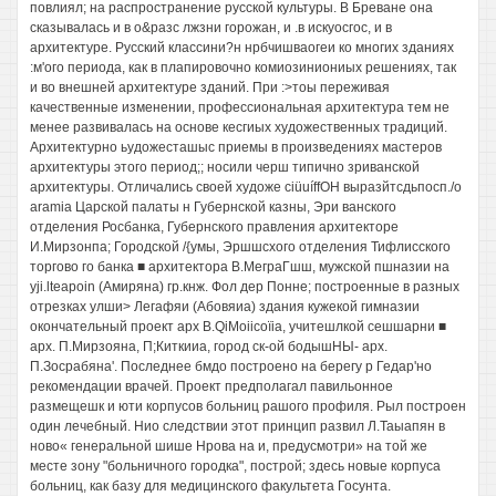
повлиял; на распространение русской культуры. В Бреване она
сказывалась и в о&разс лжзни горожан, и .в искуосгос, и в
архитектуре. Русский классини?н нрбчишваогеи ко многих зданиях
:м'ого периода, как в плапировочно комиозиниониых решениях, так
и во внешней архитектуре зданий. При :>тоы переживая
качественные изменении, профессиональная архитектура тем не
менее развивалась на основе кесгиых художественных традиций.
Архитектурно ьудожесташыс приемы в произведениях мастеров
архитектуры этого период;; носили черш типично зриванской
архитектуры. Отличались своей художе ciüuíffOH выразйтсдьпосп./о
aramia Царской палаты н Губернской казны, Эри ванского
отделения Росбанка, Губернского правления архитекторе
И.Мирзонпа; Городской /{умы, Эршшсхого отделения Тифлисского
торгово го банка ■ архитектора В.МеграГшш, мужской пшназии на
yji.lteapoin (Амиряна) гр.кнж. Фол дер Понне; построенные в разных
отрезках улши> Легафяи (Абовяиа) здания кужекой гимназии
окончательный проект арх B.QiMoiicoïia, учитешлкой сешшарни ■
арх. П.Мирзояна, П;Киткииа, город ск-ой бодышНЫ- арх.
П.Зосрабяна'. Последнее бмдо построено на берегу р Гедар'но
рекомендации врачей. Проект предполагал павильонное
размещешк и юти корпусов больниц рашого профиля. Рыл построен
один лечебный. Нио следствии этот принцип развил Л.Таыапян в
ново« генеральной шише Нрова на и, предусмотри» на той же
месте зону "больничного городка", построй; здесь новые корпуса
больниц, как базу для медицинского факультета Госунта.