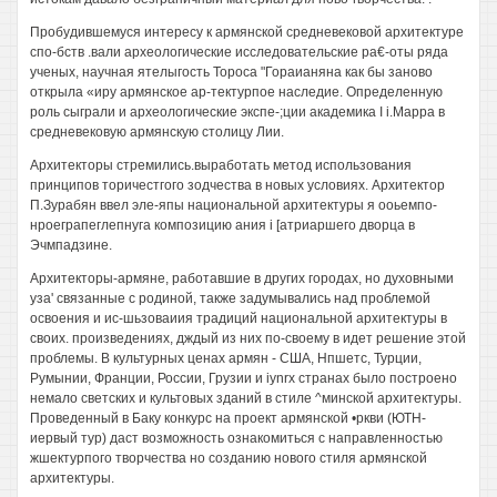
Пробудившемуся интересу к армянской средневековой архитектуре
спо-бств .вали археологические исследовательские ра€-оты ряда
ученых, научная ятелыгость Тороса "Гораианяна как бы заново
открыла «иру армянское ар-тектурпое наследие. Определенную
роль сыграли и археологические экспе-;ции академика I i.Mappa в
средневековую армянскую столицу Лии.
Архитекторы стремились.выработать метод использования
принципов торичестгого зодчества в новых условиях. Архитектор
П.Зурабян ввел эле-япы национальной архитектуры я ооьемпо-
нроеграпеглепнуга композицию ания i [атриаршего дворца в
Эчмпадзине.
Архитекторы-армяне, работавшие в других городах, но духовными
уза' связанные с родиной, также задумывались над проблемой
освоения и ис-шьзоваиия традиций национальной архитектуры в
своих. произведениях, дждый из них по-своему в идет решение этой
проблемы. В культурных ценах армян - США, Нпшетс, Турции,
Румынии, Франции, России, Грузии и iynrx странах было построено
немало светских и культовых зданий в стиле ^минской архитектуры.
Проведенный в Баку конкурс на проект армянской •ркви (ЮТН-
иервый тур) даст возможность ознакомиться с направленностью
жшектурпого творчества но созданию нового стиля армянской
архитектуры.