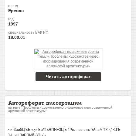
город
Ереван
год
1997
специальность ВАК РФ
18.00.01
Читать автореферат
Автореферат диссертации
по теме "Проблемы художественного формирования современной
армянской архитектуры"
<и-Зии5ЦЪЬ «¿иЪи/ПЬЯПН+ЗЦ'Ь ^Рго-пьо-зиъ ЪЧ аМПК'>;'>1ГЬ
ЪШиЦЛиРПМй-ЗПЬЪ