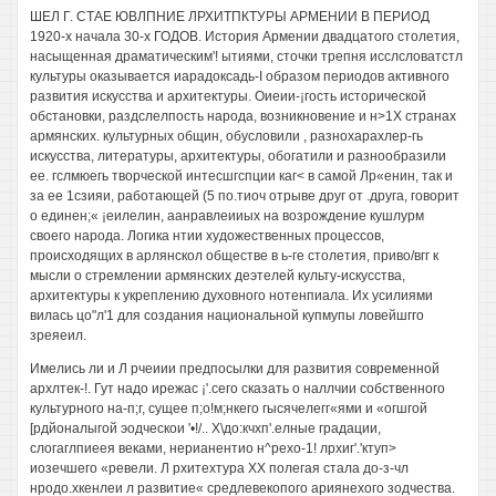
ШЕЛ Г. СТАЕ ЮВЛПНИЕ ЛРХИТПКТУРЫ АРМЕНИИ В ПЕРИОД
1920-х начала 30-х ГОДОВ. История Армении двадцатого столетия,
насыщенная драматическим'! ытиями, сточки трепня исслсловатстл
культуры оказывается иарадоксадь-I образом периодов активного
развития искусства и архитектуры. Оиеии-¡гость исторической
обстановки, раздслелпость народа, возникновение и н>1Х странах
армянских. культурных общин, обусловили , разнохарахлер-гь
искусства, литературы, архитектуры, обогатили и разнообразили
ее. гслмюегь творческой интесшгспции каг< в самой Лр«енин, так и
за ее 1сзияи, работающей (5 по.тиоч отрыве друг от .друга, говорит
о единен;« ¡еилелин, аанравлеииых на возрождение кушлурм
своего народа. Логика нтии художественных процессов,
происходящих в арлянскол обществе в ь-ге столетия, приво/вгг к
мысли о стремлении армянских деэтелей культу-искусства,
архитектуры к укреплению духовного нотенпиала. Их усилиями
вилась цо"л'1 для создания национальной купмупы ловейшгго
зреяеил.
Имелись ли и Л рчеиии предпосылки для развития современной
архлтек-!. Гут надо ирежас ¡'.сего сказать о наллчии собственного
культурного на-п;г, сущее п;о!м;нкего гысячелегг«ями и «огшгой
[рдйоналыгой эодческои '•!/.. Х\до:кчхп'.елные градации,
слогаглпиеея веками, нерианентио н^рехо-1! лрхиг'.'ктуп>
иозечшего «ревели. Л рхитехтура XX полегая стала до-з-чл
нродо.хкенлеи л развитие« средлевекопого ариянехого зодчества.