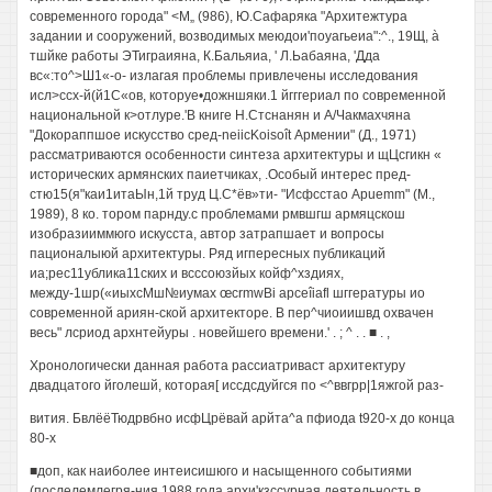
современного города" <М„ (986), Ю.Сафаряка "Архитежтура
задании и сооружений, возводимых меюдои'поуагьеиа":^., 19Щ, à
тшйке работы ЭТиграияна, К.Бальяиа, ' Л.Ьабаяна, 'Дда
вс«:то^>Ш1«-о- излагая проблемы привлечены исследования
исл>ссх-й(й1С«ов, которуе•дожншяки.1 йгггериал по современной
национальной к>отлуре.'В книге Н.Стснанян и А/Чакмахчяна
"Докораппшое искусство сред-neiicKoisoît Армении" (Д., 1971)
рассматриваются особенности синтеза архитектуры и щЦсгикн «
исторических армянских паиетчиках, .Особый интерес пред-
стю15(я"каи1итаЫн,1й труд Ц.С*ёв»ти- "Исфсстао Apuemm" (M.,
1989), 8 ко. тором парнду.с проблемами рмвшгш армяцскош
изобразииммюго искусста, автор затрапшает и вопросы
пационалыюй архитектуры. Ряд игпересных публикаций
иа;рес11ублика11ских и всссоюзйых койф^хздиях,
между-1шр(«иыхсМш№иумах œcrmwBi apceîiafl шггературы ио
современной ариян-ской архитекторе. В пер^чиоиишвд охвачен
весь" лсриод архнтейуры . новейшего времени.' . ; ^ . . ■ . ,
Хронологически данная работа рассиатриваст архитектуру
двадцатого йголешй, которая[ иссдсдуйгся по <^ввгрр|1яжгой раз-
вития. БвлёёТюдрвбно исфЦрёвай арйта^а пфиода t920-x до конца
80-х
■доп, как наиболее интеисишюго и насыщенного событиями
(послелемлегря-ния 1988 года архи'кзссурная деятельность в