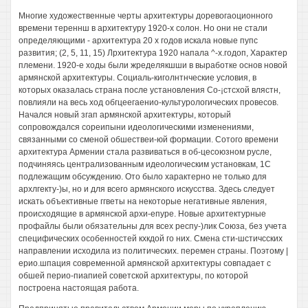
Многие художественные черты архитектуры доревогаоционного
времени тереннш в архитектуру 1920-х солон. Но они не стали
определяющими - архитектура 20 х годов искала новые пупс
развития; (2, 5, 11, 15) Лрхитектура 1920 напала ^-х.годоп, Характер
племени. 1920-е ходы были жределякшши в выработке основ новой
армянской архитектуры. Социаль-киголнтнческие условия, в
которых оказалась страна после установления Со-¡стсхой влястн,
повлияли на весь ход обгцеегаенио-культурологических провесов.
Начался новый згап армянской архитектуры, который
сопровождался сореипыни идеологическими изменениями,
связанными со сменой обшествеи-юй формации. Сотого времени
архитектура Армении стала развиваться в об-цесоюзном русле,
подчиняясь централизованным идеологическим установкам, 1С
подлежащим обсуждению. Ото было характерно не только для
архлгекту-)ы, но и для всего армянского искусства. Здесь следует
искать объективные ггветы на некоторые негативные явления,
происходящие в армянской архи-епуре. Новые архитектурные
профайлы были обязательны для всех респу-)лик Союза, без учета
специфических особенностей кхкдой го них. Смена сти-шстичсских
направлении исходила из политических. перемен страны. Поэтому |
ерио.шпация современной армянской архитектуры совпадает с
обшей перио-пиапией советской архитектуры, по которой
построена настоящая работа.