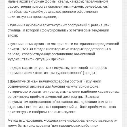
малые архитектурные формы, стелы, хачкары; паралкольном
рассмотрении искусства орнаментов, письмен, рельефов, как
неизбежных • атрибутов художественного оформления
архитектурных произведении; .
изучении в основном архитектурных сооружений 'Еревана, как
столицы, п которой сфокусировались эстетические тенденции
эпохи;
изучении новых архивных материалов и материалов периодической
печати 1920-30-х годов (некоторые из которых представлены в
работе), споеобствую-нщх сосганпепнго объективной
жудожсСттангой ситуации врсйсни.
подходе к архитектуре, как к искусству, влияющей на процесс
формирования • эстетически-худ(»кественпо1{ среды. :
1Дракпп>ч«$г»са» значимосп;работы состоит » изучении
современной архитектуры Аркснии на культурном фоне
исторического развития «раны, в выявлении наиболее характерных
эстетических-проблем армянской архитектуры. Важным
результатом представляется'поэтапное исследование ралниня
отдельных стилистических направлений, а тйоке проблем синтеза
архитектуры и кзобрази-тогьиых искусств.
Метод исследования, ■ содержание -предсх-авленного материала-
мемуг быть использованы "доя тшрешчоских работ, при