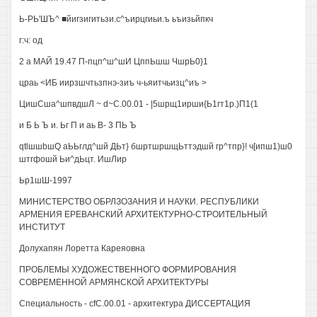
Ь-РЬ'ШЪ^ ■йигзигитьзи.с^ъирцгиьи.ъ ьъизьйпкч
г:ч: од
2 а МАЙ 19.47 П-пцп^ш^шИ ЦппЬшш ЧшрЬ0}1
цраь <ИБ иирзшчтьзпнэ-зиъ ч-ьяитчьизц^иъ >
ЦишСша^шпвдшЛ ~ d~C.00.01 - |5шрщ1ирши{Ь1гт1р.)П1(1
и Б Ь Ъ и. Ьг П и аь В- 3 ПЬ Ъ
qtlшшbшQ аЬЬглд^шй ДЬт} бшртшршщЬттэдшй гр^тпр}! ч[ипш1)ш0
штгфошй Ьи^дЬцт. ИшЛир
Ьр1шШ-1997
МИНИСТЕРСТВО ОБРЛЗОЗАНИЯ И НАУКИ. РЕСПУБЛИКИ
АРМЕНИЯ ЕРЕВАНСКИЙ АРХИТЕКТУРНО-СТРОИТЕЛЬНЫЙ
ИНСТИТУТ
Долухапян Лоретта Кареяовна
ПРОБЛЕМЫ ХУДОЖЕСТВЕННОГО ФОРМИРОВАНИЯ
СОВРЕМЕННОЙ АРМЯНСКОЙ АРХИТЕКТУРЫ
Специальность - cfC.00.01 - архитектура ДИССЕРТАЦИЯ