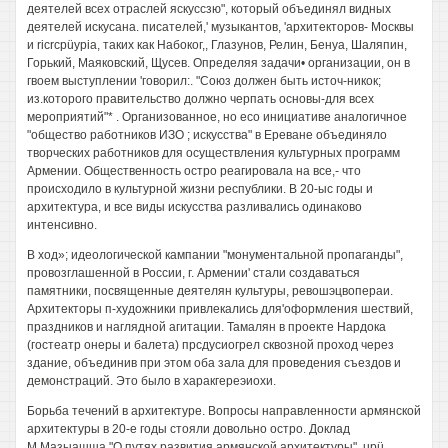
деятелей всех отраслей яскуссзю", который объединял видных
деятелей искусана. писателей,' музыкантов, 'архитекторов- Москвы
и ricrcpüypia, таких как Набоког,, Глазунов, Релин, Бенуа, Шаляпин,
Горький, Маяковский, Щусев. Определяя задачи• организации, он в
гвоем выступлении 'говорил:. "Союз должен быть источ-никок;
из.которого правительство должно черпать основы-для всех
мероприятий"* . Организованное, но eco инициативе аналогичное
"общество работников ИЗО ; искусства" в Ереване объединяло
творческих работников для осуществления культурных программ
Армении. Общественность остро реагировала на все,- что
происходило в культурной жизни республики. В 20-ыс годы и
архитектура, и все виды искусства разливались одинаково
интенсивно.
В ход»; идеологической кампании "монументальной пропаганды",
провозглашенной в России, г. Армении' стали создаваться
памятники, посвященные деятелян культуры, ревошэцвопераи.
Архитекторы п-художники привлекались для'оформления шествий,
праздников и наглядной агитации. Тамалян в проекте Нардока
(гостеатр онеры и балета) прсдусиогрел сквозной проход через
здание, объединив при этом оба зала для проведения съездов и
демонстраций. Это было в харакгереэиохи.
Борьба течений в архитектуре. Вопросы направленности армянской
архитектуры в 20-е годы стояли довольно остро. Доклад
М.Мазыашша "О путях развития армянской архитектуры", upü