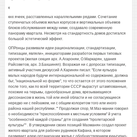
к
кнх ячеек, расставлеиных нараллельиимн рядами. Сочетание
ступенчатых объемов жилых корпусов и вертикальных объемов
блоков обслуживания между ними, создавало современную
панораму квартала. Несмотря на стандартность домов достигался
большой эстетический эффект.
ОПРонцы развивали идеи рационализации, стандартизации,
типизации, являли», инициаторами разработок первых типовых
проектов (жилая секция арх. А.Агароняи, О.Маркарян, здания
Райсоветов, арх. З.Бахшиняп). Возражая ни с допросах типизации,
активный участник дискуссий А.Каринян писал: "Если кулыура
малых народов будучи интернациональной но содержанию, должна
бьт, "национальной но форме", то что остается от этого положения
после того, как по всей территории СССР вырастут штампованные,
похожие на тюрьмы, однообразные дома, врезывающиеся
диссонансом в жизнь той или иной области и не согласующиеся
нередко ни с пейзажем, ни с общим колоритом того или иного
района нашей республики.."' Продолжая спор, М.Маз-мании говорил
о необходимости "приспособления к местным условиям" й учета
"особенностей каждой страны" дгтя создания "пролетарской
культуры"" . В утверждении своих позиций Мазманян создал проект
жилого квартала для рабочих рудников Кафана, в котором
развивает идею ортанизации жилья с обобществлением куньтурно-