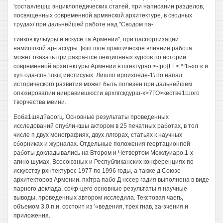
'состаялешш энциклопедических статей, при написании разделов,
посвященных современной армянской архитектуре, в сводных
трудах/ при дальнейшей работе над "Сводом па-
тииков кулыуры и искусе та Армении", при паспортизации
намипшкой ар-гасгуры. [юш.шое практическое влияние работа
может оказать при разра-псе лекционных курсов по истории
современной архитектуры Армении в шгектуряо <-|ро{ГГ<.*!1ь«о « и
хуп.ода-спн.'шкщ иистисуых. Лишпп ироизпеде-1\ по напал
исторического развития может быть полезен при дальнейшем
опюзировапии нинравиешюсти архлгскдурш-х>7ГО>кестве1Шого
творчества меини.
Еоба1шяд?аоогц. Основные результаты проведенных
исследований опубли-кшы актором в 25 печатных работах, в тол
числе п двух монографиях, двух ллгорах, статьях к научных
сборниках и журналах. Отдельные положения геертационпой
работы докладывались на Втором и Четвертом Межлуиаро.1-х
агино шумах, Всесоюзных и Республиканских конференциях по
искусству рхнтектурес 1977 по 1996 годы, а также д Союзе
архитекторов Армении. пх!тра пабо Д нссер гадия выполнена в виде
парного доклада, со/кр-цего основные результаты я научные
выводы, проведенных автором исследила. Текстовая чаегь,
объемом 3,0 п.и. состоит из '«ведения, трех гнав, за-зчения и
приложения.