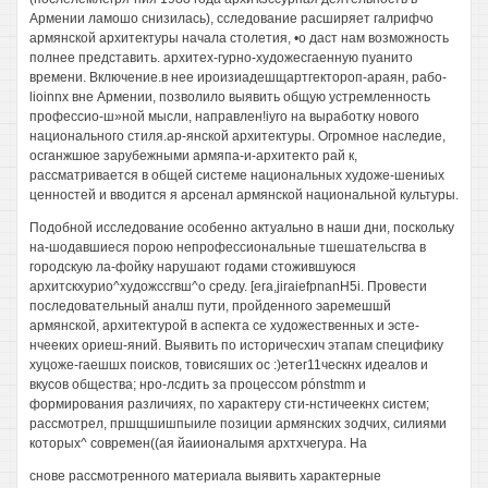
Армении ламошо снизилась), сследование расширяет галрифчо
армянской архитектуры начала столетия, •о даст нам возможность
полнее представить. архитех-гурно-художесгаенную пуанито
времени. Включение.в нее ироизиадешщартгектороп-араян, рабо-
lioinnx вне Армении, позволило выявить общую устремленность
профессио-ш»ной мысли, направлен!iyro на выработку нового
национального стиля.ар-янской архитектуры. Огромное наследие,
осганжшюе зарубежными армяпа-и-архитекто рай к,
рассматривается в общей системе национальных художе-шениых
ценностей и вводится я арсенал армянской национальной культуры.
Подобной исследование особенно актуально в наши дни, поскольку
на-шодавшиеся порою непрофессиональные тшешательсгва в
городскую ла-фойку нарушают годами стожившуюся
архитскхурио^художссгвш^о среду. [era,jiraiefpnanH5i. Провести
последовательный аналш пути, пройденного эаремешшй
армянской, архитектурой в аспекта се художественных и эсте-
нчееких ориеш-яний. Выявить по историчесхич этапам специфику
хуцоже-гаешшх поисков, товисяших ос :)етег11ческнх идеалов и
вкусов общества; нро-лсдить за процессом pónstmm и
формирования различиях, по характеру сти-нстичеекнх систем;
рассмотрел, пршщшишпыиле позиции армянских зодчих, силиями
которых^ современ((ая йаиионалымя архтхчегура. На
снове рассмотренного материала выявить характерные