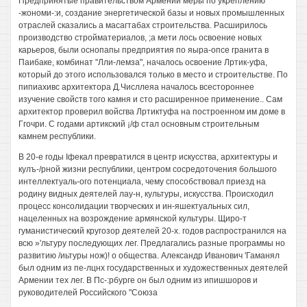
Предпринятые правительством Армении меры по укреплению
-жономи-:и, создание энергетической базы и новых промышленных
отраслей сказались а масагтабах строительства. Расширилось
производство стройматериалов, ;а мети лось освоение новых
карьеров, были оснопапы предприятия по яыра-опсе гранита в
Паибаке, комбинат "Лли-лемза", началось освоение Лртик-уфа,
который до этого использовался только в место и строительстве. По
пипиахивс архитектора Д.Числлеяа началось всестороннее
изучение свойств того камня и сто расширенное применение.. Сам
архитектор проверил войсгва Лртиктуфа на построенном им доме в
Ггочри. С годами артикский ¡/ф стал основным строительным
камнем республики.
В 20-е годы Iфекал превратился в центр искусства, архитектуры и
кулъ-/рной жизни республики, центром сосредоточения большого
интеллектуаль-ого потенциала, чему способствовал приезд на
родину видных деятелей лау-н, культуры, искусства. Происходил
процесс консолидации творческих и ин-яшектуальных сил,
нацеленных на возрождение армянской культуры. Щиро-т
гуманистический кругозор деятелей 20-х. годов распространился на
всю »'льтуру последующих лег. Предлагались разные программы но
развитию /иьтуры нож)! о общества. Александр Иванович 'Гаманял
был одним из пе-лцнх государственных и художественных деятелей
Армении тех лег. В Пс-:рбурге он был одним из ипишшоров и
руководителей Российского "Союза