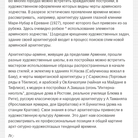
Во многих городах можно встретить храждапские постройки, в
художественном оформлении которых видны черты армянского
зодчества. В разрезе эстетических проявлении времени можно
рассматривать, .например, архитектуру здания глазной клиники
Мари-Нубар в Ереване (1927), проект которого был привезен из-за
рубежа. Здесь очевидно робкое ^ использование элементов
армянского зодчества.' 11одходои крещению художественных задач,
здание своей архитектурой входит в процесс поисков спим новой
армянской архитектуры.
Архитекторы-армяне, живущие да пределами Армении, прошли
разные художественные школы, в их постройках можно встретить
мастерски использованные образцы распространенных в начале
века стилей; и эклектику в зданиях Н.Насва (Сабучиноаш вокзал в
Баку), и черты мавританской архитектуры у ('.Саркисяна (Торговые
ряды в Тбилиси), и арабской у Ов.Качазпуии (чайная на Майдане в
Тифлисе), к модерн в постройках А.Закшша (огонь "Интерна-
ниолзль", доходные дома в Ростове, реальное училище Блюма в
Рите), русскую классическую и народную архитектуру у А.Таманяпа
(Ярославская ярмарка, дои Щербатова) и Н.Буниатяна (дома на
станции Кратово). Свои знания в опыт архитекторы привнесли в
художественную культуру Армении. Это дает нам основание
рассматривать их профессиональные позиции я общей картине
архт-сктурно-художеспгашых тенденций времени.
Лг;-