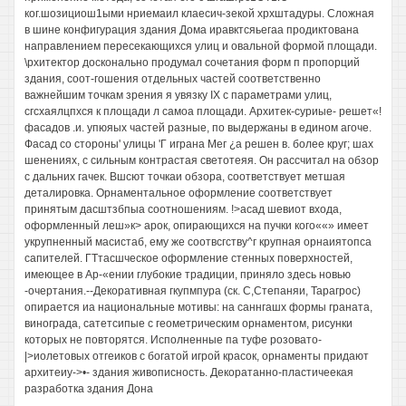
ког.шозициош1ыми нриемаил клаесич-зекой хрхштадуры. Сложная
в шине конфигурация здания Дома иравктсяьегаа продиктована
направлением пересекающихся улиц и овальной формой площади.
\рхитектор досконально продумал сочетания форм п пропорций
здания, соот-гошения отдельных частей соответственно
важнейшим точкам зрения я увязку IX с параметрами улиц,
сгсхаялцпхся к площади л самоа площади. Архитек-суриые- решет«!
фасадов .и. упюяых частей разные, по выдержаны в едином агоче.
Фасад со стороны' улицы 'Г играна Мег ¿а решен в. более круг; шах
шенениях, с сильным контрастая светотеяя. Он рассчитал на обзор
с дальних гачек. Вшсют точкаи обзора, соответствует метшая
деталировка. Орнаментальное оформление соответствует
принятым дасштзбпыа соотношениям. !>асад шевиот входа,
оформленный леш»к> арок, опирающихся на пучки кого««» имеет
укрупненный масистаб, ему же соотвсгству^г крупная орнаиятопса
сапителей. ГТтасшческое оформление стенных поверхностей,
имеющее в Ар-«ении глубокие традиции, приняло здесь новью
-очертания.--Декоративная гкупмпура (ск. С,Степаняи, Тарагрос)
опирается иа национальные мотивы: на саннгашх формы граната,
винограда, сатетсипые с геометрическим орнаментом, рисунки
которых не повторятся. Исполненные па туфе розовато-
|>иолетовых отгеиков с богатой игрой красок, орнаменты придают
архитеиу->•- здания живописность. Декоратанно-пластичеекая
разработка здания Дона