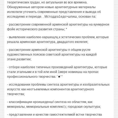
теоретических грудах, но актуальная во все времена.
Обнаруженные автором новые архитектурные материалы
иолюлили уточнить современные представления и вывода об
исследуемо и периоде. . Мстоддга1едо>шпиш, основан па:
- рассмотрении современной армянской архитектуры на кунмурнои
фойе исторического развития страны; *
- выявлении наиболее-харшещлц.к эстетических проблем, которые
решала армянская архитектура, двадцатого еюлегия;
- рассмотрении армянской архитектуры п общем русле
художественных поясков советской архитектуры на каждой
этане,развитии;
- отборе наиболее типичных произведений архитектуры, которые
стали этапными и в той или иной 1мере новиишш на пропах
профессионального творчества: ' ■' "
- исследовании проблемы синтеза архитектуры и изобразительных
искусств: как неотъемлемых компонентов архитектурного
творчества;
- классификации нроишеденш! синтеза но областям, как:
мемориалы, мемориальные комплекс!,г, городская скульптура;
- представлении и качестве гамостежтелмюй встни творчества