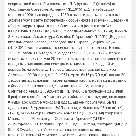
современной щкштл^-яаяшсь зкятъЪАфутжман K.Qrauecsjua
"Apximaaypa Советской Армении" (К.,19^5), рх1»агхь0едэщая
период с 1920-х до середины 1950-х годов и расс.матрииахрпгля
.архикзегуру в свете исторических особенностей времени. Сведения
об архшжгурс н архитекторах Армении содфжатся в кки-îax
Ю.Яраиова "Ереван" (М.,1948), ;,"Города Армении" (М., 1950), в книге
З.Ьахипшдага Архитектура Çoseriscdfl Армении"<Л.,!952). ;Бодышш
вкладом стало нервое, исследование ШЯралащ •*^[aкa^wв,, ••
(Si,;t3S$), ''{жжрывающес . гворчесто тащитшвого зодчего. В копке
1950-х начале 60-х годов наблюдается ш>1!1,ш1с.нный интерес к
искусству и архитектуре 20-х годоц, которые до этого времени были
проданы иоячаишю.или освещались одиосгоршше. Одной из
верных была работа Д .1 рй'оршгарадостроттахьная культура
Армении в 20-30-е годг»1'Ч£, 1957). Архитй<15'ру '20-х,■'-начала 30-
х годов вы иссаодовали » своей кандидатской диссертации, à закяк.
в более расширенно« аиде, в моно. графин "Архитектура
CoïKrrèKoô Арманш. 1920-егоды" (E.,i!>80).5a последние дешйлеп»!
li рофесси о паяй над ^литература обогатила«» трудани, посвящен-
■ нымн apxiwjcxype Арисдак и оддаш&ш ее- проблемам. Были
еданы книга В.Арупшшиа; .ЭДЛсратяна, А.Йешясявд "Ереван" :(М„
-1973), "Архнтеюура Советской Арысзпя!" (Е.,1974), Alljjfrnopaiia и
МТовмасяна "Архитектура Советской , Ариснни" (М.Л9К6),
А.^ригордаа и Н.Степанян *Bpe»aii, Гадш, Ге-гард, Ащтзрак" :(ML,'1?
85),- К;Худа6ашяиа "Архитектураярожлщяеиных прод-
приятай'Совегской Армении"; (Б>,!976), АЛригоряна "Ландшафт