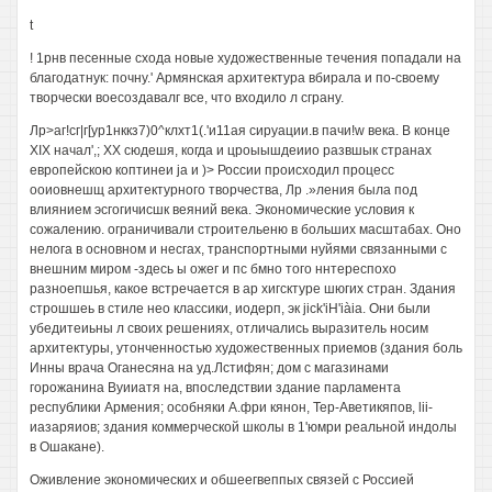
t
! 1рнв песенные схода новые художественные течения попадали на
благодатнук: почну.' Армянская архитектура вбирала и по-своему
творчески воесоздавалг все, что входило л сграну.
Лр>аг!сг|г[ур1нккз7)0^клхт1(.'и11ая сируации.в пачи!w века. В конце
XIX начал',; XX сюдешя, когда и цроыышдеиио развшык странах
европейскою коптинеи ja и )> России происходил процесс
ооиовнешщ архитектурного творчества, Лр .»ления была под
влиянием эсгогичисшк веяний века. Экономические условия к
сожалению. ограничивали строительеню в больших масштабах. Оно
нелога в основном и несгах, транспортными нуйями связанными с
внешним миром -здесь ы ожег и пс бмно того ннтереспохо
разноепшья, какое встречается в ар хигсктуре шюгих стран. Здания
строшшеь в стиле нео классики, иодерп, эк jick'iH'iàia. Они были
убедитеиьны л своих решениях, отличались выразитель носим
архитектуры, утонченностью художественных приемов (здания боль
Инны врача Оганесяна на уд.Лстифян; дом с магазинами
горожанина Вуииатя на, впоследствии здание парламента
республики Армения; особняки А.фри кянон, Тер-Аветикяпов, lii-
иазаряиов; здания коммерческой школы в 1'юмри реальной индолы
в Ошакане).
Оживление экономических и обшеегвеппых связей с Россией