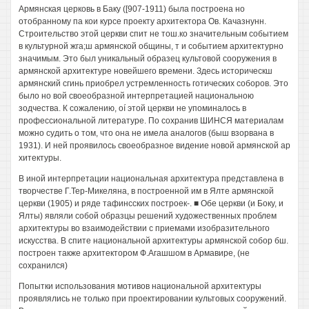
Армянская церковь в Баку ([907-1911) была построена но
отобранному па кои курсе проекту архитектора Ов. Качазнунн.
Строительство этой церкви спит не тош.ко значительным событием
в культурной жга;ш армянской общины, т и событием архитектурно
значимым. Это был уникальный образец культовой сооружения в
армянской архитектуре новейшего времени. Здесь историческш
армянский сгинь приобрел устремленность готических соборов. Это
было но вой своеобразной интерпретацией национальною
зодчества. К сожалению, oí этой церкви не упоминалось в
профессиональной литературе. По сохранив ШИНСЯ материалам
можно судить о том, что она не имела аналогов (быш взорвана в
1931). И ней проявилось своеобразное видение новой армянской ар
хитектуры.
В иной интерпретации национальная архитектура представлена в
творчестве Г.Тер-Микеляна, в построенной им в Ялте армянской
церкви (1905) и ряде тафинсских построек-. ■ Обе церкви (и Боку, и
Ялты) являли собой образцы решений художественных проблем
архитектуры во взаимодействии с приемами изобразительного
искусства. В спите национальной архитектуры армянской собор бш.
построен также архитектором Ф.Агашшом в Армавире, (не
сохранился)
Попытки использования мотивов национальной архитектуры
проявлялись не только при проектировании культовых сооружений.