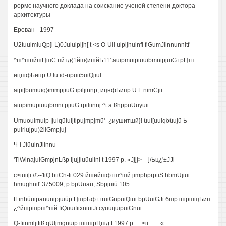
рормс научного доклада на соискание ученой степени доктора
архитектуры
Ереван - 1997
U2tuuimiuQp]i L)0Juiuipijh[ t <s O-Ull uipijhuinfi fiGumJiinnunnitf
^ш^шпйшЦшС пйтд{1йш{ишйЬ11' äuipmuipiuuibmnipjuiG грЦтп
ицшфЬипр U.Iu.id-npuii5uiQjiul
aipi[bumuiq}immpjiuG ipiljinnp, ицнфЬипр U.L.nimCjii
äiupimupiuujbmni.pjiuG rpiliinnj ^t.a.ßhppüUüyuii
Umuouimuip Ijuiqüiuljtipujmpjmü' -¿иушитшй}! üui[uuiqöüujü Ь
puiriujpu)2liGmpjuj
Ч-i JiüuinJiinnu
'TlWinajuiGmpjnLßp Ijujjiuüuiini t 1997 p. «Jjjj> _ j/Ьц¿'±JJl_____
c>iuii[i /£--'fiQ btiCh-fi 029 йшийшфтш^шй jimphprptiS hbmUjiui
hmughnil' 375009, p.bpUuaü, Sbpjuiü 105:
tLinhüuipanunipjuiüp ЦшрЬф t iruiGnpuiQiui bpUuiGJi бшртшршщЬип:
¿^йшршрш^шй fiQuuifiixniuiJi cyuuijuipuiGnui:
Q-fiinmljttiß qUljmgnuip шпшрЦшд t 1997 p.__<ii ___«.