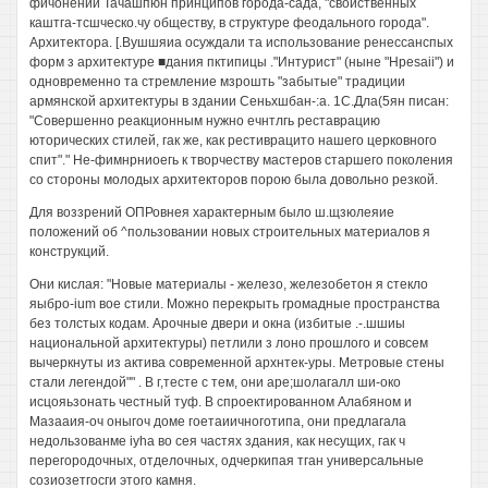
фичонении Тачашпюн принципов города-сада, "свойственных
каштга-тсшческо.чу обществу, в структуре феодального города".
Архитектора. [.Вушшяиа осуждали та использование ренессанспых
форм з архитектуре ■дания пктипицы ."Интурист" (ныне "Hpesaii") и
одновременно та стремление мзрошть "забытые" традиции
армянской архитектуры в здании Сеньхшбан-:а. 1С.Дла(5ян писан:
"Совершенно реакционным нужно ечнтлгь реставрацию
юторических стилей, гак же, как рестиврацито нашего церковного
спит"." Не-фимнрниоегь к творчеству мастеров старшего поколения
со стороны молодых архитекторов порою была довольно резкой.
Для воззрений ОПРовнея характерным было ш.щзюлеяие
положений об ^пользовании новых строительных материалов я
конструкций.
Они кислая: "Новые материалы - железо, железобетон я стекло
яыбро-ium вое стили. Можно перекрыть громадные пространства
без толстых кодам. Арочные двери и окна (избитые .-.шшиы
национальной архитектуры) петлили з лоно прошлого и совсем
вычеркнуты из актива современной архнтек-уры. Метровые стены
стали легендой"" . В г,тесте с тем, они аре;шолагалл ши-око
исцояьзонать честный туф. В спроектированном Алабяном и
Мазааия-оч оныгоч доме гоетаиичноготипа, они предлагала
недользованме iyha во сея частях здания, как несущих, гак ч
перегородочных, отделочных, одчеркипая тган универсальные
созиозетгосги этого камня.