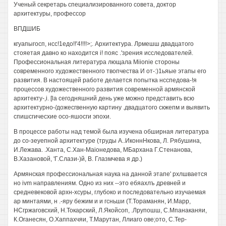
Ученый секретарь специализированного совета, доктор
архитектуры, профессор
ВПДШИБ
кгуапыгосп, нсс!1едо!!'4!!!!>;. Архитектура. Лрмешш двадцатого
стояетая давно ко находится i! пояс .'зрения исследователей.
Профессиональная литература лющала Miionie стороны
современного художественного твопчества И от-:)1ьяые этапы его
развития. В настоящей работе делается попытка нсспедова-!я
процессов художественного развития современной армянской
архитекту-,i. [la сегодняшний день уже можно представить всю
архитектурно-/дожесгвенную картину .двадцатого скжепм и выявить
спишсгичесхие осо-яшосги эпохи.
В процессе работы над темой была изучена обширная литература
до со-зеуепной архитектуре (труды А..ИконнНкова, Л. Рябушина,
И.Лежава. .Ханта, С.Хан-Maiонедова, МБархана Г.Стенанова,
В.Хазановой, 'Г.Слази-)й, В. Глазмчева я др.)
Армянская профессиональная наука на данной этапе' рхлшвается
но ivm направлениям. Одно из них --это ебяахлъ древней и
средневековой архн-хсуры, глубоко и последовательно изучаемая
ар минтаями, н .-яру бежим и и гсньши (Т.Тораманян, И.Марр,
НСгржаговсхий, Н.Токарский, Л.Якойсоп, .Лрупошш, С.Мпанаканяи,
К.Оганесян, О.Хаппахчяи, Т.Марутан, Ллиаго ове;ото, С.Тер-