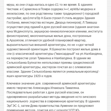
мруш, ко.они стада иаггась в одно £1 то же время. Б зданиях
Чисткам. и Саркисяна в Помри содержа.!««!, ир!к\!Ы модерна и
иеоклассики, по они родственны также традиционно!-} городской
ластройке; арх1ггета'0р Н.Басв строил I! стиль модерн Здания
Госбанка, министерства юстиции, Дворца пионеров); Л.Тамашш
осуществил ряд лдаиий в духе русской юиссихи (здания анатони-
куна Мсдянспггута, акушерско-гинекологнческоя клиники, института
физиотерапии); многочнепшнью жилые дона, построенные
Б.Аразяпом, отличаются удобной планировкой квартир,
выразительностью внешней архитектуры, по не »«дог четкой
художественной ориентации. Я.Буинатян построил жилые дома в
спи (с классической архитектуры-("мансардный" на уп.Налбандяна,
на перекрестке узгап Туманяна и Наябапдяна. В здании же
Сельхозбанка Бупнатян непользовал приемы средиспекосой
армянской архитектуры, иастерскн гочстая ах с олемеигаян
классики. Здание Сельхозбанка является уникальным иропзяед'-
яшеч архитектуры 1920-х годов.
Ключевое значение для. современной армянской архитектуры
имело творчество Александра Илакошга Тамапяна.
Последовательно работая з духе русской классики, он
одновременно разрабатывал методы введения нсто-зичсского
национального .зодчества в современную архитектуру. В зданиях
ЭрГЭС-1, затем Дома правительства Армении он предложил
применение метода, сочетая его с шгашгрс1ОТ1Ю-