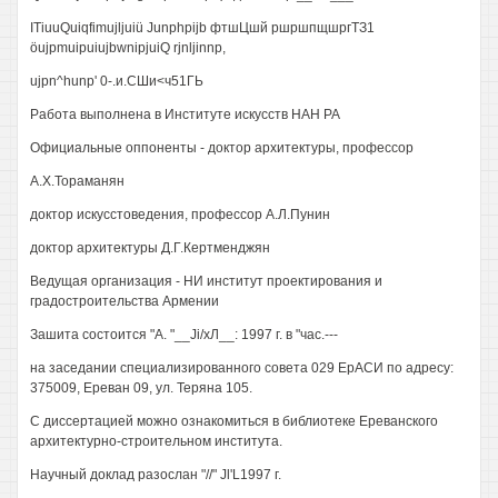
ITiuuQuiqfimujljuiü Junphpijb фтшЦшй ршршпщшргТЗ1
öujpmuipuiujbwnipjuiQ rjnljinnp,
ujpn^hunp' 0-.и.СШи<ч51ГЬ
Работа выполнена в Институте искусств HAH РА
Официальные оппоненты - доктор архитектуры, профессор
А.Х.Тораманян
доктор искусстоведения, профессор А.Л.Пунин
доктор архитектуры Д.Г.Кертменджян
Ведущая организация - НИ институт проектирования и
градостроительства Армении
Зашита состоится "А. "__Ji/хЛ__: 1997 г. в "час.---
на заседании специализированного совета 029 ЕрАСИ по адресу:
375009, Ереван 09, ул. Теряна 105.
С диссертацией можно ознакомиться в библиотеке Ереванского
архитектурно-строительном института.
Научный доклад разослан "//" Jl'L1997 г.