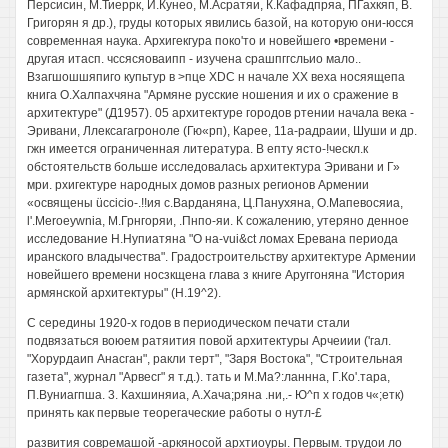
Персисин, М.Тиеррк, И.Кунео, М.Асратяи, К.Кафадпряа, ПГахкяп, В.
Григорян я др.), груды которых явились базой, на которую они-юсся
современная наука. Архигекгура поко'то и новейшего •времени -
другая итасп. чссясяоваипп - изучена срашпггсльио мало..
Взагшошшяпиго купьтур в >пце XDC н начале XX веха носяящепа
книга О.Халпахчяна "Армяне русские ношения и их о сражение в
архитектуре" (Д1957). 05 архитектуре городов ртении начала века -
Эривани, Ллексагагроноле (Гю«рп), Карее, 11а-радраии, Шуши и др.
гжн имеется ограниченная литература. В епту ясто-!ческл.к
обстоятельств больше исследовалась архитектура Эривани и Г»
мри. рхигектуре народных домов разных регионов Армении
«освящены üccicio-.!!ия с.Варданяна, Ц.Панухяна, О.Мапевосяиа,
l'.Meroeywnia, М.Грнгоряи, .Пнпо-яи. К сожалению, утеряно денное
исследование Н.Нупиатяна "О на-vui&ct ломах Еревана периода
иранского владычества". Градостроительству архитектуре Армении
новейшего времени носзкщена глава з книге Аруггоняна "История
армянской архитектуры" (Н.19^2).
С середины 1920-х годов в периодическом печати стали
подвязаться воюем ратяития повой архитектуры Арчеиии ('гал.
"Хорурдаип Анасган", ракли терт", "Заря Востока", "Строительная
газета", журнал "Арвесг" я т.д.). тать и М.Ма?:ланнна, Г.Ко'.тара,
П.Вуниагпша. 3. Кахшиняиа, А.Хача;ряна .ни,.- Ю^п х годов ч«;етк)
принять как первые теорегаческие работы о нутл-£
развития совремашой -аркяносой архтиоуры. Первым. трудои ло