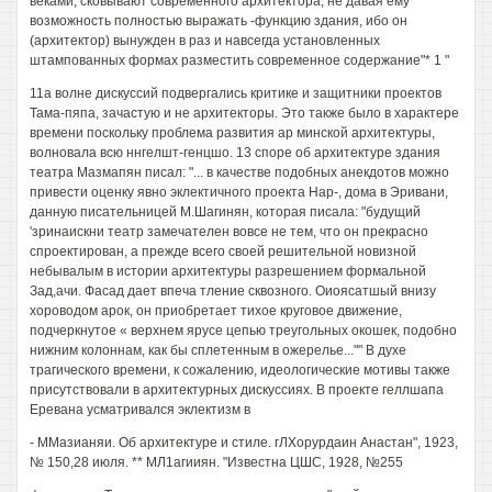
веками, сковывают современного архитектора, не давая ему
возможность полностью выражать -функцию здания, ибо он
(архитектор) вынужден в раз и навсегда установленных
штампованных формах разместить современное содержание"* 1 "
11а волне дискуссий подвергались критике и защитники проектов
Тама-пяпа, зачастую и не архитекторы. Это также было в характере
времени поскольку проблема развития ар минской архитектуры,
волновала всю ннгелшт-генцшо. 13 споре об архитектуре здания
театра Мазмапян писал: "... в качестве подобных анекдотов можно
привести оценку явно эклектичного проекта Нар-, дома в Эривани,
данную писательницей М.Шагинян, которая писала: "будущий
'зринаискни театр замечателен вовсе не тем, что он прекрасно
спроектирован, а прежде всего своей решительной новизной
небывалым в истории архитектуры разрешением формальной
Зад,ачи. Фасад дает впеча тление сквозного. Оиоясатшый внизу
хороводом арок, он приобретает тихое круговое движение,
подчеркнутое « верхнем ярусе цепью треугольных окошек, подобно
нижним колоннам, как бы сплетенным в ожерелье..."" В духе
трагического времени, к сожалению, идеологические мотивы также
присутствовали в архитектурных дискуссиях. В проекте геллшапа
Еревана усматривался эклектизм в
- ММазианяи. Об архитектуре и стиле. гЛХорурдаин Анастан", 1923,
№ 150,28 июля. ** МЛ1агииян. "Известна ЦШС, 1928, №255