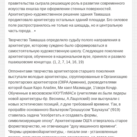
правительства сыграла решающую роль в развитии современного
искусства еншгаа при оформлении стенных поверхностей.
Архитектурно-художественное решение здания Тамашша
продиктовало архитектуру остальных зданий площади. Бго силовое
поле распространилось не только на шющадь, но и центральную
часть города. . •
Творчество Тамашша определило судьбу полого направления в
архитектуре, которому суждено было сформироваться в
самостоятельную художественную школу. Следующее поколение
архитекторов, обученное в национальном вузе, приняло и развило
пшаюшовские концетцш. (1, 2, 7, 14, 16, 19)
Оппонентами творчества архитекторов старшего поколения
выступали молодые архитекторы, сгруппированные в Организацию
пролетарских архитекторов (OllPA Армении), руководителями
которой бьши Каро Алабян, Ми хаел Мазмацди, 1'сворк Кочдр.
Обученные в московском НХУ'ПлМАСе (учителями их.были лидеры
новой архитектуры-бр. Веснины, А.Лацолский) они высчунали с
новых эстетических позиций, л духе требований времени. 'Гак, в
npoipattiie основанного Вальтером Грошшусом "Баухауза" (!919)
ставилась задача "изобретать и создавать формы,
символизирующие опоху". Архитекторами ОШ'А отвергалось старое
формотворчество, не отвечающее "духу машинного времени".
"Формы церковнойархитектуры, - писали они - установленные