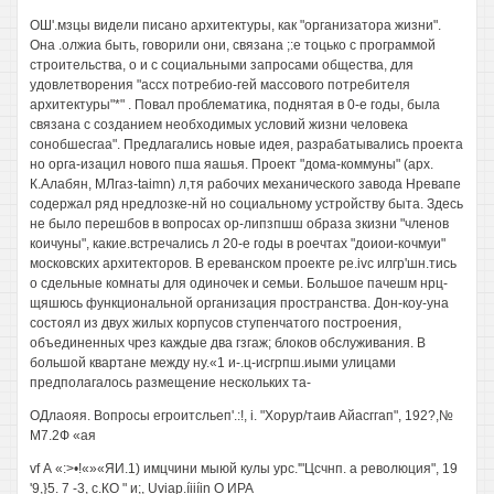
ОШ'.мзцы видели писано архитектуры, как "организатора жизни".
Она .олжиа быть, говорили они, связана ;:е тоцько с программой
строительства, о и с социальными запросами общества, для
удовлетворения "ассх потребио-гей массового потребителя
архитектуры"*" . Повал проблематика, поднятая в 0-е годы, была
связана с созданием необходимых условий жизни человека
сонобшесгаа". Предлагались новые идея, разрабатывались проекта
но орга-изацил нового пша яашья. Проект "дома-коммуны" (арх.
К.Алабян, МЛгаз-taimn) л,тя рабочих механического завода Нревапе
содержал ряд нредлозке-нй но социальному устройству быта. Здесь
не было перешбов в вопросах ор-липзпшш образа зкизни "членов
коичуны", какие.встречались л 20-е годы в роечтах "доиои-кочмуи"
московских архитекторов. В ереванском проекте pe.ivc илгр'шн.тись
о сдельные комнаты для одиночек и семьи. Большое пачешм нрц-
щяшюсь функциональной организация пространства. Дон-коу-уна
состоял из двух жилых корпусов ступенчатого построения,
объединенных чрез каждые два гзгаж; блоков обслуживания. В
большой квартане между ну.«1 и-.ц-исгрпш.иыми улицами
предполагалось размещение нескольких та-
ОДлаояя. Вопросы егроитсльеп'.:!, i. "Хорур/таив Айасггап", 192?,№
М7.2Ф «ая
vf А «:>•!«»«ЯИ.1) имцчини мыюй кулы урс.'"Цсчнп. а революция", 19
'9,}5. 7 -3, с.КО " и;, Uviap.íiiíin О ИРА