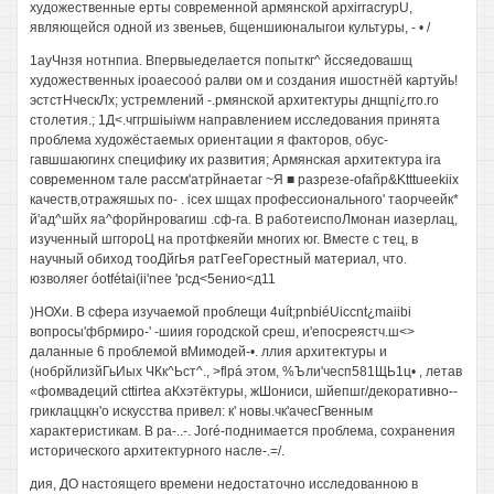
художественные ерты современной армянской apxirracrypU,
являющейся одной из звеньев, бщеншиюналыгои культуры, - • /
1ауЧнзя нотнпиа. Впервыеделается попыткг^ йссяедовашщ
художественных ipoaecooó ралви ом и создания ишостнёй картуйь!
эстстНческЛх; устремлений -.рмянской архитектуры днщni¿rro.ro
столетия.; 1Д<.чггршiыiwм направлением исследования принята
проблема художёстаемых ориентации я факторов, обус-
гавшшаюгинх специфику их развития; Армянская архитектура ira
современном тале рассм'атрйнаетаг ~Я ■ разрезе-ofañp&Ktttueekiix
качеств,отражяшых по- . icex шщах профессионального' таорчеейк*
й'ад^шйх яа^форйнровагиш .сф-га. В работеиспоЛмонан иазерлац,
изученный шггороЦ на протфкеяйи многих юг. Вместе с тец, в
научный обиход тооДйгЬя ратГееГорестный материал, что.
юзволяег óotfétai(ii'nee 'рсд<5енио<д11
)НОХи. В сфера изучаемой проблещи 4uít;pnbiéUiccnt¿maiibi
вопросы'фбрмиро-' -шиия городской среш, и'епосреястч.ш<>
даланные 6 проблемой вМимодей-•. ллия архитектуры и
(нобрйлизйГьИых ЧКк^Ьст^., >flpá этом, %Ъли'чесп581ЩЬ1ц• , летав
«фомвадеций cttirtea аКхэтёктуры, жШониси, шйепшг/декоративно--
гриклаццкн'о искусства привел: к' новы.чк'ачесГвенным
характеристикам. В ра-..-. Joré-поднимается проблема, сохранения
исторического архитектурного насле-.=/.
дия, ДО настоящего времени недостаточно исследованною в