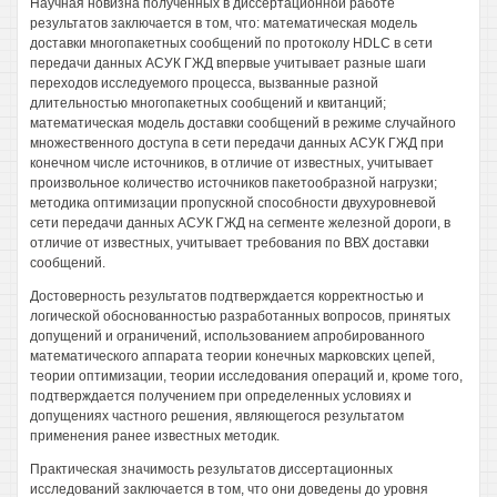
Научная новизна полученных в диссертационной работе
результатов заключается в том, что: математическая модель
доставки многопакетных сообщений по протоколу HDLC в сети
передачи данных АСУК ГЖД впервые учитывает разные шаги
переходов исследуемого процесса, вызванные разной
длительностью многопакетных сообщений и квитанций;
математическая модель доставки сообщений в режиме случайного
множественного доступа в сети передачи данных АСУК ГЖД при
конечном числе источников, в отличие от известных, учитывает
произвольное количество источников пакетообразной нагрузки;
методика оптимизации пропускной способности двухуровневой
сети передачи данных АСУК ГЖД на сегменте железной дороги, в
отличие от известных, учитывает требования по ВВХ доставки
сообщений.
Достоверность результатов подтверждается корректностью и
логической обоснованностью разработанных вопросов, принятых
допущений и ограничений, использованием апробированного
математического аппарата теории конечных марковских цепей,
теории оптимизации, теории исследования операций и, кроме того,
подтверждается получением при определенных условиях и
допущениях частного решения, являющегося результатом
применения ранее известных методик.
Практическая значимость результатов диссертационных
исследований заключается в том, что они доведены до уровня