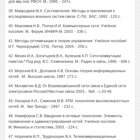
для вву-зов: РВСН. М., 1995. - 247с.
39. Мавродиев М.А. Системология. Методы и приложения к
исследованшо военных систем связи. С-Пб.: ВАС, 1992. -120 с.
40. Максимов Н.В., Попов И.И. Компьютерные сети: Учебное
пособие. М.: Форум: ИНФРА-М, 2003. - 336 с.
41. Методы оптимизации в теории управления: Учебное пособие/
И.Г. Черноруцкий. СПб.: Питер, 2004. - 256 с.
42. Мизин И.А., Богатырев В.А., Кулешов А.П. Сети коммутации
пакетов /' Под ред. B.C. Семенихина. М.: Радио и связь, 1986. - 408 с.
43. Морозов В.К., Долгаиов А.В. Основы теории информационных
сетей. -М.: Высшая школа, 1987. 272 с.
44. Москвитин В.Д. От Взаимоувязанной сети связи к Единой сети
электросвязи России/УВестник связи 2003, - №8. - с.33-46
45. Назаров А.Н., Симонов М.В. ATM: технология высокоскоростных
сетей. М.: Эко-Трендз, - 1997. - 232 с.
46. Никифоров С.В. Введение в сетевые технологии: Элементы
применения и администрирования сетей: Учебное пособие.
М.:Финансы и статистика, 2003. - 224 с.
47. Норенков И.П., Трудоношин В.А. Телекоммуникационные