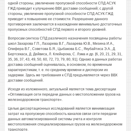
одной стороны, увеличение пропускной способности СПД АСУК
ГЖД приводит к улучшению ВВХ доставки сообщений; с другой
стороны, увеличение пропускной способности СПД АСУК ГЖД
приводит к повышению ее стоимости. Разрешение данного
противоречия заключается в нахождении минимально достаточных
пропускных способностей СПД первого и второго уровней.
Вопросам синтеза СПД различного назначения посвящены работы
школ Захарова Г.П., Лазарева В.Г., Лазарева Ю.В., Мизина И.А.,
Олифера В.Г., Советова Б.Я., Цыбакова Б.С., Якубайтиса Э.А., Д.
Бертсекаса, Д. Дейвиса, Л. Клейнрока, С. Лэма и др. [6, 20, 21, 29, 31,
35, 36, 37, 43, 49, 50, 60, 72, 73, 79, 80, 91]. Однако в данных работах
доставка сообщений оценивалась, в основном, по временным
характеристикам, т. е. по среднему времени и дисперсии их
задержки. Здесь же требования к СПД предъявляются через ВВХ
доставки сообщений.
Исходя из изложенного, актуальной является тема диссертации
«Оптимизация сети передачи данных о местоположении грузов на
железнодорожном транспорте».
Целью диссертационных исследований является минимизация
затрат на пропускную способность каналов связи сети передачи
данных автоматизированной системы учета и контроля
местоположения специализированных грузов на железнодорожном
транспорте.