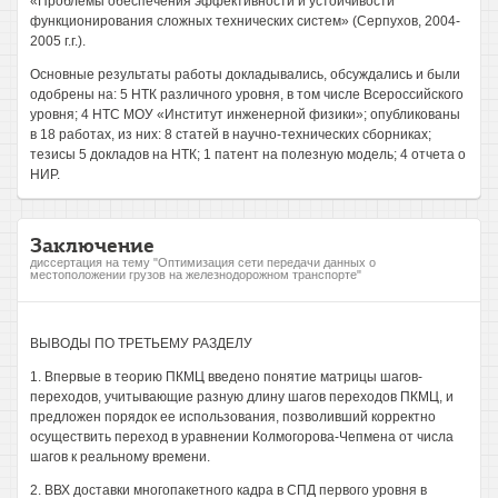
«Проблемы обеспечения эффективности и устойчивости
функционирования сложных технических систем» (Серпухов, 2004-
2005 г.г.).
Основные результаты работы докладывались, обсуждались и были
одобрены на: 5 НТК различного уровня, в том числе Всероссийского
уровня; 4 НТС МОУ «Институт инженерной физики»; опубликованы
в 18 работах, из них: 8 статей в научно-технических сборниках;
тезисы 5 докладов на НТК; 1 патент на полезную модель; 4 отчета о
НИР.
Заключение
диссертация на тему "Оптимизация сети передачи данных о
местоположении грузов на железнодорожном транспорте"
ВЫВОДЫ ПО ТРЕТЬЕМУ РАЗДЕЛУ
1. Впервые в теорию ПКМЦ введено понятие матрицы шагов-
переходов, учитывающие разную длину шагов переходов ПКМЦ, и
предложен порядок ее использования, позволивший корректно
осуществить переход в уравнении Колмогорова-Чепмена от числа
шагов к реальному времени.
2. ВВХ доставки многопакетного кадра в СПД первого уровня в