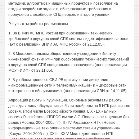
методики, алгоритмов и машинных продуктов и позволяют на
стадии разработки задавать обоснованные требования к
пропускной способности СПД первого и второго уровней.
Результаты работы реализованы:
1. Во ВНИИ АС МПС России при обосновании технических
требований к двухуровневой СПД системы идентификации вагонов
(акт о реализации ВНИИ АС МПС России от 21.12.05).
2. В Межрегиональном общественном учреждении «Институт
инженерной физики РФ» при обосновании технических требований
к двухуровневой СПД специального назначения (акт о реализации
МОУ «ИИФ» от 29.11.05).
3. В учебном процессе СВИ РВ при изучении дисциплин
«Информационные сети и телекоммуникации» и «Цифровые сети
интегрального обслуживания» (акт о реализации СВИ от 14.11.05).
Апробация работы и публикации. Основные результаты работы
докладывались, обсуждались и были одобрены на 5 НТК различного
уровня, в том числе Всероссийского уровня: LIX - LX научных
сессиях Российского НТОРЭС имени А.С. Попова, посвященных Дню
радио (Москва, 2004-2005 г.г.); Ill - IV Российских НТК «Новые
информационные технологии в системах связи и управления»
(Калуга, 2004-2005 г.г.); XXIII - XXIV Межведомственных НТК