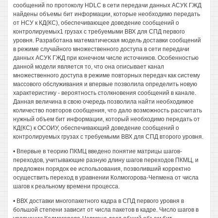
сообщений по протоколу HDLC в сети передачи данных АСУК ГЖД
найдены объемы бит информации, которые необходимо передать
от НСУ к КД(КС), обеспечивающее доведение сообщений о
контролируемых1 грузах с требуемыми ВВХ для СПД первого
уровня. Разработана математическая модель доставки сообщений
в режиме случайного множественного доступа в сети передачи
данных АСУК ГЖД при конечном числе источников. Особенностью
данной модели является то, что она описывает канал
множественного доступа в режиме повторных передач как систему
массового обслуживания и впервые позволила определить новую
характеристику - вероятность столкновения сообщений в канале.
Данная величина в свою очередь позволила найти необходимое
количество повторов сообщения, что дало возможность рассчитать
нужный объем бит информации, который необходимо передать от
КД(КС) к ОСОИУ, обеспечивающий доведение сообщений о
контролируемых грузах с требуемыми ВВХ для СПД второго уровня.
• Впервые в теорию ПКМЦ введено понятие матрицы шагов-
переходов, учитывающие разную длину шагов переходов ПКМЦ, и
предложен порядок ее использования, позволивший корректно
осуществить переход в уравнении Колмогорова-Чепмена от числа
шагов к реальному времени процесса.
• ВВХ доставки многопакетного кадра в СПД первого уровня в
большой степени зависит от числа пакетов в кадре. Число шагов в