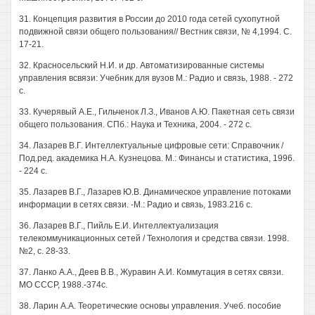
31. Концепция развития в России до 2010 года сетей сухопутной
подвижной связи общего пользования// Вестник связи, № 4,1994. С.
17-21.
32. Красносельский Н.И. и др. Автоматизированные системы
управления всвязи: Учебник для вузов М.: Радио и связь, 1988. - 272
с.
33. Кучерявый А.Е., Гильченок Л.З., Иванов А.Ю. Пакетная сеть связи
общего пользования. СПб.: Наука и Техника, 2004. - 272 с.
34. Лазарев В.Г. Интеллектуальные цифровые сети: Справочник /
Под.ред. академика Н.А. Кузнецова. М.: Финансы и статистика, 1996.
- 224 с.
35. Лазарев В.Г., Лазарев Ю.В. Динамическое управление потоками
информации в сетях связи. -М.: Радио и связь, 1983.216 с.
36. Лазарев В.Г., Пийль Е.И. Интеллектуализация
телекоммуникационных сетей / Технология и средства связи. 1998.
№2, с. 28-33.
37. Ланко А.А., Деев В.В., Журавин А.И. Коммутация в сетях связи.
МО СССР, 1988.-374с.
38. Ларин А.А. Теоретические основы управления. Учеб. пособие