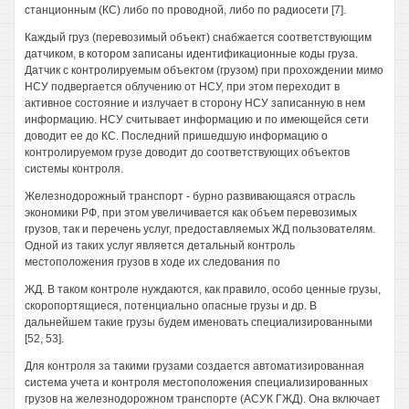
станционным (КС) либо по проводной, либо по радиосети [7].
Каждый груз (перевозимый объект) снабжается соответствующим
датчиком, в котором записаны идентификационные коды груза.
Датчик с контролируемым объектом (грузом) при прохождении мимо
НСУ подвергается облучению от НСУ, при этом переходит в
активное состояние и излучает в сторону НСУ записанную в нем
информацию. НСУ считывает информацию и по имеющейся сети
доводит ее до КС. Последний пришедшую информацию о
контролируемом грузе доводит до соответствующих объектов
системы контроля.
Железнодорожный транспорт - бурно развивающаяся отрасль
экономики РФ, при этом увеличивается как объем перевозимых
грузов, так и перечень услуг, предоставляемых ЖД пользователям.
Одной из таких услуг является детальный контроль
местоположения грузов в ходе их следования по
ЖД. В таком контроле нуждаются, как правило, особо ценные грузы,
скоропортящиеся, потенциально опасные грузы и др. В
дальнейшем такие грузы будем именовать специализированными
[52, 53].
Для контроля за такими грузами создается автоматизированная
система учета и контроля местоположения специализированных
грузов на железнодорожном транспорте (АСУК ГЖД). Она включает