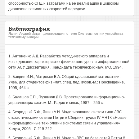
способностью СПД и затратами на ее реализацию в широком
диапазоне возможных скоростей передачи.
Библиография
Яшин, Андрей Ильич, диссертация по теме Системы, сети и устройства
телекоммуникаций
1. Антоненко А.Д. Разработка методического аппарата и
исследование характеристик физического уровня информационной
сети АСУ. Диссертация. . кандидата технических наук. МО, 1994.
2. Баврин И.И., Матросов В.А. Общий курс высшей математики:
Учеб. для студентов физ.-мат. спец. пед. вузов.-М.: Просвещение,
1995,-464 с.
3. Балашов Е.П., Пузанков Д.В. Проектирование информационно-
управляющих систем. М.: Радио и связь, 1987. - 256 с.
4. Безродный Б.Ф., Яшин А.И. Моделирование систем типа ЛВС
стохастическими сетями Петри // Сборник трудов IV МНТК «Новые
информационные технологии в системах связи и управления»
Калуга, 2005. -С.219-222
5. Безродный Б.Ф., Яшин А.И. Модель ЛВС на базе сетей Петри //