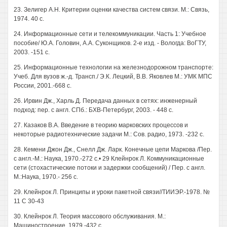
23. Зелигер А.Н. Критерии оценки качества систем связи. М.: Связь,
1974. 40 с.
24. Информационные сети и телекоммуникации. Часть 1: Учебное
пособие/ Ю.А. Головин, А.А. Суконщиков. 2-е изд. - Вологда: ВоГТУ,
2003. -151 с.
25. Информационные технологии на железнодорожном транспорте:
Учеб. Для вузов ж.-д. Трансп./ Э.К. Лецкий, В.В. Яковлев М.: УМК МПС
России, 2001.-668 с.
26. Ирвин Дж., Харль Д. Передача данных в сетях: инженерный
подход: пер. с англ. СПб.: БХВ-Петербург, 2003. - 448 с.
27. Казаков В.А. Введение в теорию марковских процессов и
некоторые радиотехнические задачи М.: Сов. радио, 1973. -232 с.
28. Кемени Джон Дж., Снелл Дж. Ларк. Конечные цепи Маркова /Пер.
с англ.-М.: Наука, 1970.-272 с.• 29 Клейнрок Л. Коммуникационные
сети (стохастические потоки и задержки сообщений) / Пер. с англ.
М.:Наука, 1970.- 256 с.
29. Клейнрок Л. Принципы и уроки пакетной связи//ТИИЭР.-1978. №
11 С 30-43
30. Клейнрок Л. Теория массового обслуживания. М.:
Машиностроение, 1979.-432 с.