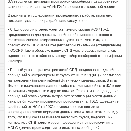
3.Методика оптимизации пропускной способности двухуровневой
сети передачи данных АСУК ГЖД на сегменте железной дороги.
В результате исследований, проведенных в работе, выявлено,
показано, доказано и разработано следующее.
• СПД первого и второго уровней нижнего уровня АСУК ГЖД
предназначена для доставки сообщений о местоположении и
состоянии специализированных грузов на сегменте ЖД от
совокупности НСУ через концентраторы канальные (станционные)
к ОСОИУ. Таким образом, данную СПД можно рассматривать как
одностороннюю и обеспечивающую сбор сообщений от периферии
к центру.
• Первый уровень рассматриваемой СПД предназначен для сбора
сообщений о контролируемых грузах от НСУ к КД (КС) и реализован
на проводных (медный кабель) физических каналах связи. В виду
близости размещения данного кабеля от контактной сети ЖД в нем
возможны импульсные и другие помехи. Эффективное доведение
сообщений в таких условиях требует реализации в сети данных
каналов бит-ориентированного протокола типа HDLC. Доведение
сообщений от НСУ к КД(КС) осуществляется при этом в
конфигурации звена передачи данных типа «точка-точка». В виду
того, что в ЖД составе имеется несколько грузов, подлежащих
контролю, в СПД первого уровня доведение по протоколу типа
HDLC должно происходить многопакетных сообщений.