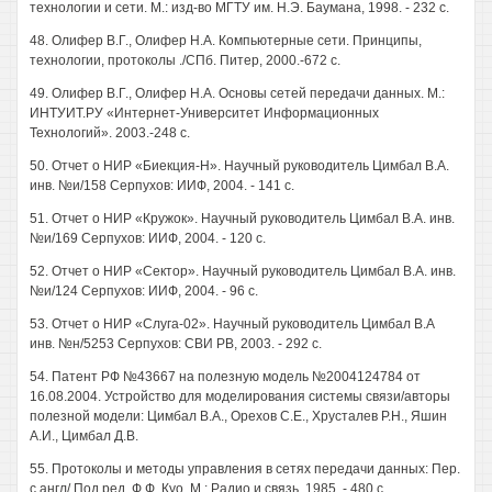
технологии и сети. М.: изд-во МГТУ им. Н.Э. Баумана, 1998. - 232 с.
48. Олифер В.Г., Олифер Н.А. Компьютерные сети. Принципы,
технологии, протоколы ./СПб. Питер, 2000.-672 с.
49. Олифер В.Г., Олифер Н.А. Основы сетей передачи данных. М.:
ИНТУИТ.РУ «Интернет-Университет Информационных
Технологий». 2003.-248 с.
50. Отчет о НИР «Биекция-Н». Научный руководитель Цимбал В.А.
инв. №и/158 Серпухов: ИИФ, 2004. - 141 с.
51. Отчет о НИР «Кружок». Научный руководитель Цимбал В.А. инв.
№и/169 Серпухов: ИИФ, 2004. - 120 с.
52. Отчет о НИР «Сектор». Научный руководитель Цимбал В.А. инв.
№и/124 Серпухов: ИИФ, 2004. - 96 с.
53. Отчет о НИР «Слуга-02». Научный руководитель Цимбал В.А
инв. №н/5253 Серпухов: СВИ РВ, 2003. - 292 с.
54. Патент РФ №43667 на полезную модель №2004124784 от
16.08.2004. Устройство для моделирования системы связи/авторы
полезной модели: Цимбал В.А., Орехов С.Е., Хрусталев Р.Н., Яшин
А.И., Цимбал Д.В.
55. Протоколы и методы управления в сетях передачи данных: Пер.
с англ/ Под ред. Ф.Ф. Куо. М.: Радио и связь, 1985. - 480 с.