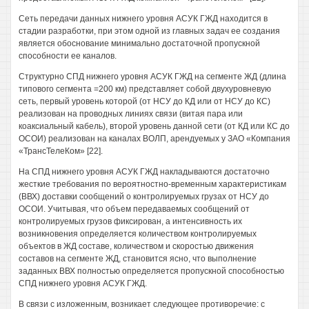
Сеть передачи данных нижнего уровня АСУК ГЖД находится в
стадии разработки, при этом одной из главных задач ее создания
является обоснование минимально достаточной пропускной
способности ее каналов.
Структурно СПД нижнего уровня АСУК ГЖД на сегменте ЖД (длина
типового сегмента =200 км) представляет собой двухуровневую
сеть, первый уровень которой (от НСУ до КД или от НСУ до КС)
реализован на проводных линиях связи (витая пара или
коаксиальный кабель), второй уровень данной сети (от КД или КС до
ОСОИ) реализован на каналах ВОЛП, арендуемых у ЗАО «Компания
«ТрансТелеКом» [22].
На СПД нижнего уровня АСУК ГЖД накладываются достаточно
жесткие требования по вероятностно-временным характеристикам
(ВВХ) доставки сообщений о контролируемых грузах от НСУ до
ОСОИ. Учитывая, что объем передаваемых сообщений от
контролируемых грузов фиксирован, а интенсивность их
возникновения определяется количеством контролируемых
объектов в ЖД составе, количеством и скоростью движения
составов на сегменте ЖД, становится ясно, что выполнение
заданных ВВХ полностью определяется пропускной способностью
СПД нижнего уровня АСУК ГЖД.
В связи с изложенным, возникает следующее противоречие: с