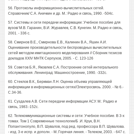
56. Протоколы информационно-вычислительных сетей.
Справочник/ С.А. Аничкин и др. М.: Радио и связь, 1990. -504с.
57. Системы и сети передачи информации: Учебное пособие для
вузов/ М.В. Гаранин, В.И. Журавлев, С.В. Кунегин. М.:Радио и связь,
2001. - 336 с.
58. Смирнов В.Е., Смирнова Е.В., Калинин В.А., Яшин А.И.
Оценивание производительности беспроводных вычислительных
сетей методом имитационного моделирования // Сборник тезисов
докладов XXIV МНТК Серпухов, 2005. - С. 123-126
59. Советов Б.Я., Яковлев С.А. Построение сетей интегрального
обслуживания. Ленинград: Машиностроение, 1990. -332с.
60. Стеклов В.К., Беркман Л.Н. Оценка объема управляющей
информации в информационных сетях//Электросвязь. 2000. - № 6.-
С.34-36.
61. Суздалев А.В. Сети передачи информации АСУ. М.: Радио и
связь, 1983.-152с.
62. Телекоммуникационные системы и сети: Учебное пособие. В 3-х
томах. Том 1 Современные технологии/Б .И. Крук, В.Н.
Попантонопуло, В.П. Шувалов, под ред. профессора В.П. Шувалова.
- изд. 3-е испр. и дополн. - М.:Горячая линия. - Телеком, 2003. - 647 с.