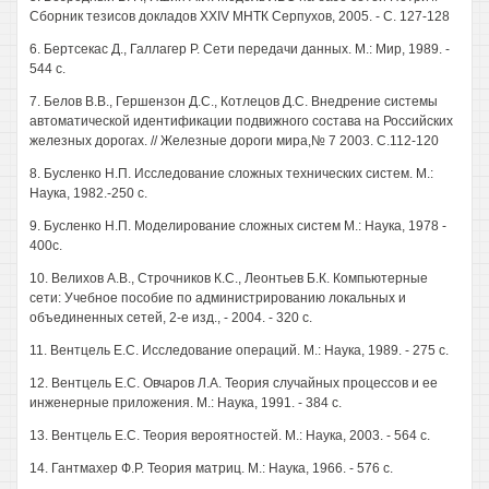
Сборник тезисов докладов XXIV МНТК Серпухов, 2005. - С. 127-128
6. Бертсекас Д., Галлагер Р. Сети передачи данных. М.: Мир, 1989. -
544 с.
7. Белов В.В., Гершензон Д.С., Котлецов Д.С. Внедрение системы
автоматической идентификации подвижного состава на Российских
железных дорогах. // Железные дороги мира,№ 7 2003. С.112-120
8. Бусленко Н.П. Исследование сложных технических систем. М.:
Наука, 1982.-250 с.
9. Бусленко Н.П. Моделирование сложных систем М.: Наука, 1978 -
400с.
10. Велихов А.В., Строчников К.С., Леонтьев Б.К. Компьютерные
сети: Учебное пособие по администрированию локальных и
объединенных сетей, 2-е изд., - 2004. - 320 с.
11. Вентцель Е.С. Исследование операций. М.: Наука, 1989. - 275 с.
12. Вентцель Е.С. Овчаров Л.А. Теория случайных процессов и ее
инженерные приложения. М.: Наука, 1991. - 384 с.
13. Вентцель Е.С. Теория вероятностей. М.: Наука, 2003. - 564 с.
14. Гантмахер Ф.Р. Теория матриц. М.: Наука, 1966. - 576 с.