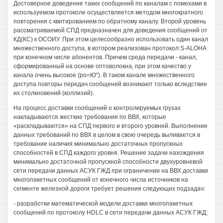
Достоверное доведение таких сообщений по каналам с помехами в
используемом протоколе осуществляется методом многократного
повторения с квитированием по обратному каналу. Второй уровень
рассматриваемой СПД предназначен для доведения сообщений от
КД(КС) к ОСОИУ. При этом целесообразно использовать один канал
множественного доступа, в котором реализован протокол S-ALOHA
при конечном числе абонентов. Причем среда передачи - канал,
сформированный на основе оптоволокна, при этом качество у
канала очень высокое (ро=Ю"). В таком канале множественного
доступа повторы передач сообщений возникают только вследствие
их столкновений (коллизий).
На процесс доставки сообщений о контролируемых грузах
накладываются жесткие требования по ВВХ, которые
«раскладываются» на СПД первого и второго уровней. Выполнение
данных требований по ВВХ в целом в свою очередь выливается в
требование наличия минимально достаточных пропускных
способностей в СПД каждого уровня. Решение задачи нахождения
минимально достаточной пропускной способности двухуровневой
сети передачи данных АСУК ГЖД при ограничении на ВВХ доставки
многопакетных сообщений от конечного числа источников на
сегменте железной дороги требует решения следующих подзадач:
- разработки математической модели доставки многопакетных
сообщений по протоколу HDLC в сети передачи данных АСУК ГЖД;