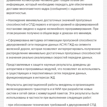
уравнении Колмогорова-Чепмена дает общий объем бит
информации, который необходимо передать для обеспечения
доставки многопакетного кадра (сообщения) с заданной
вероятностью.
• Нахождение минимально достаточных значений пропускных
способностей в СПД первого и второго уровней в сформированной
постановке сведено к задаче нелинейного программирования. При
этом решение получено в общем виде и доказан его минимум.
• Сформирована методика оптимизации пропускной способности
двухуровневой сети передачи данных АСУК ГЖД на сегменте
железной дороги, которая позволяет интерпретировать полученное
распределение минимально достаточных пропускных способностей
в значения реально реализуемых скоростей передачи данных.
Представляемые к защите научные результаты доведены до
алгоритмов и программных модулей, что позволяет их использовать
в существующих и перспективных сетях передачи данных,
функционирующих в интересах ЖД.
Результаты диссертационной работы внедрены в организациях
железнодорожного транспорта и в НИИ при разработке новых
систем и сетей связи с коммутацией пакетов. Эти результаты были
использованы в частности при выполнении следующих работ:
- при обосновании технических требований к двухуровневой СПД