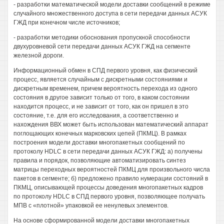
- разработки математической модели доставки сообщений в режиме
случайного множественного доступа в сети передачи данных АСУК
ГЖД при конечном числе источников;
- разработки методики обоснования пропускной способности
двухуровневой сети передачи данных АСУК ГЖД на сегменте
железной дороги.
Информационный обмен в СПД первого уровня, как физический
процесс, является случайным с дискретными состояниями и
дискретным временем, причем вероятность перехода из одного
состояния в другое зависит только от того, в каком состоянии
находится процесс, и не зависит от того, как он пришел в это
состояние, т.е. для его исследования, а соответственно и
нахождения ВВХ может быть использован математический аппарат
поглощающих конечных марковских цепей (ПКМЦ). В рамках
построения модели доставки многопакетных сообщений по
протоколу HDLC в сети передачи данных АСУК ГЖД: а) получены
правила и порядок, позволяющие автоматизировать синтез
матрицы переходных вероятностей ПКМЦ для произвольного числа
пакетов в сегменте; б) предложено правило нумерации состояний в
ПКМЦ, описывающей процессы доведения многопакетных кадров
по протоколу HDLC в СПД первого уровня, позволяющее получать
МПВ с «плотной» упаковкой ее ненулевых элементов.
На основе сформированной модели доставки многопакетных