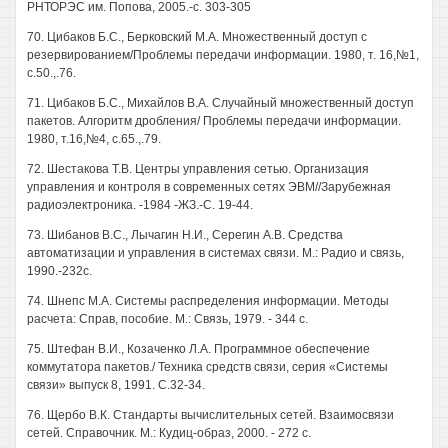
РНТОРЭС им. Попова, 2005.-с. 303-305
70. Цибаков Б.С., Берковский М.А. Множественный доступ с
резервированием/Проблемы передачи информации. 1980, т. 16,№1,
с.50.,.76.
71. Цибаков Б.С., Михайлов В.А. Случайный множественный доступ
пакетов. Алгоритм дробления/ Проблемы передачи информации.
1980, т.16,№4, с.65.,.79.
72. Шестакова Т.В. Центры управления сетью. Организация
управления и контроля в современных сетях ЭВМ//Зарубежная
радиоэлектроника. -1984 -ЖЗ.-С. 19-44.
73. Шибанов B.C., Лычагин Н.И., Серегин А.В. Средства
автоматизации и управления в системах связи. М.: Радио и связь,
1990.-232с.
74. Шнепс М.А. Системы распределения информации. Методы
расчета: Справ, пособие. М.: Связь, 1979. - 344 с.
75. Штефан В.И., Козаченко Л.А. Программное обеспечение
коммутатора пакетов./ Техника средств связи, серия «Системы
связи» выпуск 8, 1991. С.32-34.
76. Щербо В.К. Стандарты вычислительных сетей. Взаимосвязи
сетей. Справочник. М.: Кудиц-образ, 2000. - 272 с.