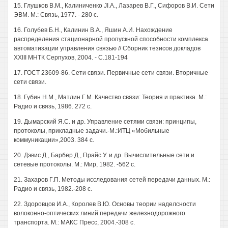
15. Глушков В.М., Калиниченко JI.A., Лазарев В.Г., Сифоров В.И. Сети
ЭВМ. М.: Связь, 1977. - 280 с.
16. Голубев Б.Н., Калинин В.А., Яшин А.И. Нахождение
распределения стационарной пропускной способности комплекса
автоматизации управления связью // Сборник тезисов докладов
XXIII МНТК Серпухов, 2004. - С.181-194
17. ГОСТ 23609-86. Сети связи. Первичные сети связи. Вторичные
сети связи.
18. Губин Н.М., Матлин Г.М. Качество связи: Теория и практика. М.:
Радио и связь, 1986. 272 с.
19. Дымарский Я.С. и др. Управление сетями связи: принципы,
протоколы, прикладные задачи.-М.:ИТЦ «Мобильные
коммуникации»,2003. 384 с.
20. Дэвис Д., Барбер Д., Прайс У. и др. Вычислительные сети и
сетевые протоколы. М.: Мир, 1982. -562 с.
21. Захаров Г.П. Методы исследования сетей передачи данных. М.:
Радио и связь, 1982.-208 с.
22. Здоровцов И.А., Королев В.Ю. Основы теории наделсности
волоконно-оптических линий передачи железнодорожного
транспорта. М.: МАКС Пресс, 2004.-308 с.