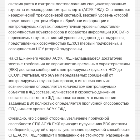
система учета и контроля местоположения специализированных
грузов на железнодорожном транспорте (АСУК ГЖД). Она является
иерархической трехуровневой системой, верхний уровень которой
представлен центром сбора и обработки информации о
контролируемых грузах, промежуточный уровень представлен
совокупностью объектов сбора и обработки информации (ОСОИ) о
перевозимых грузах, а нижний уровень содержит два подуровня,
представленных совокупностью КД(КС) (первый подуровень), и
совокупностью НСУ (второй подуровень).
На СПД нижнего уровня АСУК ГЖД накладываются достаточно
жесткие требования по вероятностно-временным характеристикам
(ВВХ) доставки сообщений о контролируемых грузах от НСУ до
ОСОИ. Учитывая, что объем передаваемых сообщений от
контролируемых грузов фиксирован, а интенсивность их
возникновения определяется количеством контролируемых
объектов в ЖД составе, количеством и скоростью движения
составов на сегменте ЖД, становится ясно, что выполнение
заданных ВВХ полностью определяется пропускной способностью
СПД нижнего уровня АСУК ГЖД.
Очевидно, что с одной стороны, увеличение пропускной
способности СПД АСУК ГЖД приводит к улучшению ВВХ доставки
сообщений; с другой стороны, увеличение пропускной способности
СПД АСУК ГЖД приводит к повышению ее стоимости. Разрешение