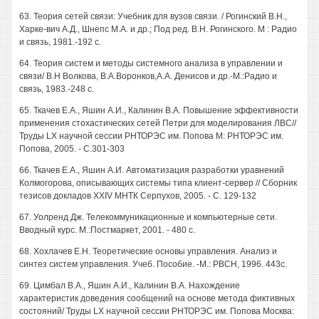
63. Теория сетей связи: Учебник для вузов связи. / Рогинский В.Н.,
Харке-вич А.Д., Шнепс М.А. и др.; Под ред. В.Н. Рогинского. М : Радио
и связь, 1981.-192 с.
64. Теория систем и методы системного анализа в управлении и
связи/ В.Н Волкова, В.А.Воронков,А.А. Денисов и др.-М.:Радио и
связь, 1983.-248 с.
65. Ткачев Е.А., Яшин А.И., Калинин В.А. Повышение эффективности
применения стохастических сетей Петри для моделирования ЛВС//
Труды LX научной сессии РНТОРЭС им. Попова М: РНТОРЭС им.
Попова, 2005. - С.301-303
66. Ткачев Е.А., Яшин А.И. Автоматизация разработки уравнений
Колмогорова, описывающих системы типа клиент-сервер // Сборник
тезисов докладов XXIV МНТК Серпухов, 2005. - С. 129-132
67. Уолренд Дж. Телекоммуникационные и компьютерные сети.
Вводный курс. М.:Постмаркет, 2001. - 480 с.
68. Хохлачев Е.Н. Теоретические основы управления. Анализ и
синтез систем управления. Учеб. Пособие. -М.: РВСН, 1996. 443с.
69. Цимбал В.А., Яшин А.И., Калинин В.А. Нахождение
характеристик доведения сообщений на основе метода фиктивных
состояний/ Труды LX научной сессии РНТОРЭС им. Попова Москва: