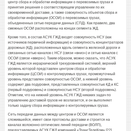
центр сбора и обработки информации о перевозимых грузах и
принятия решения о соответствующем управлении по их
своевременной доставке, а также совокупность объектов сбора и
обработки информации (ОСОИ) о перевозимых грузах,
объединенных сетью передачи данных (СПД). Как правило, два
смежных ОСОИ расположены на концах сегмента ЖД.
Кроме того, в состав АСУК ГЖД входят совокупность НСУ (как
источников первичной информации) и совокупность концентраторов
дорожных (КД), расположенных вдоль сегмента железной дороги и
связанных сетью каналов с НСУ (связи «вниз») и сетью каналов с
ОСОИ (связи «вверх»). Таким образом, можно сказать, что АСУК
ГЖД является иерархической трехуровневой системой, верхний
уровень которой представлен центром сбора и обработки
информации (ЦСОИ) о контролируемых грузах, промежуточный
уровень представлен совокупностью ОСОИ, а нижний уровень
содержит два подуровня, представленных совокупностью КД и КС
(первый подуровень) и совокупностью НСУ (второй подуровень).
Отметим, что на нижний уровень АСУК ГЖД никаких задач по
управлению доставкой грузов не возлагается, и он выполняет
только задачу сбора информации о контролируемых грузах.
Сеть передачи данных между центром и ОСОИ является
сложившейся, имеет свои протоколы доставки и строится на
каналах волоконно-оптических линий передачи (ВОЛП),
предоставляемых АСУК ГЖД компанией «ТрансТелеКом» [22].