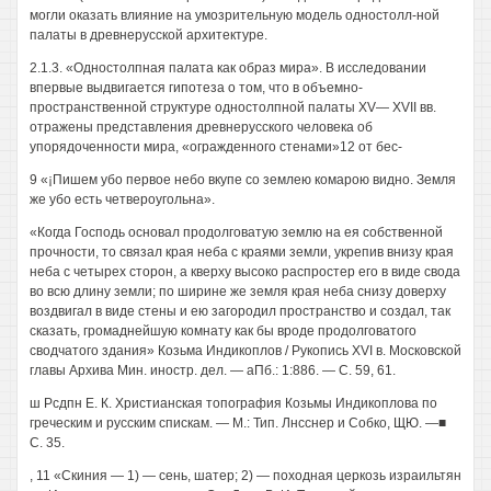
могли оказать влияние на умозрительную модель одностолл-ной
палаты в древнерусской архитектуре.
2.1.3. «Одностолпная палата как образ мира». В исследовании
впервые выдвигается гипотеза о том, что в объемно-
пространственной структуре одностолпной палаты XV— XVII вв.
отражены представления древнерусского человека об
упорядоченности мира, «огражденного стенами»12 от бес-
9 «¡Пишем убо первое небо вкупе со землею комарою видно. Земля
же убо есть четвероугольна».
«Когда Господь основал продолговатую землю на ея собственной
прочности, то связал края неба с краями земли, укрепив внизу края
неба с четырех сторон, а кверху высоко распростер его в виде свода
во всю длину земли; по ширине же земля края неба снизу доверху
воздвигал в виде стены и ею загородил пространство и создал, так
сказать, громаднейшую комнату как бы вроде продолговатого
сводчатого здания» Козьма Индикоплов / Рукопись XVI в. Московской
главы Архива Мин. иностр. дел. — аПб.: 1:886. — С. 59, 61.
ш Рсдпн Е. К. Христианская топография Козьмы Индикоплова по
греческим и русским спискам. — М.: Тип. Лнсснер и Собко, ЩЮ. —■
С. 35.
, 11 «Скиния — 1) — сень, шатер; 2) — походная церкозь израильтян