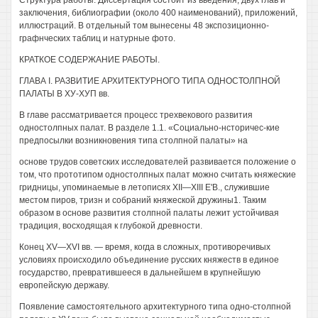
Структура работы. Диссертация состоит из введения, двух глав и
заключения, библиографии (около 400 наименований), приложений,
иллюстраций. В отдельный том вынесены 48 экспозиционно-
графнческих таблиц и натурные фото.
КРАТКОЕ СОДЕРЖАНИЕ РАБОТЫ.
ГЛАВА I. РАЗВИТИЕ АРХИТЕКТУРНОГО ТИПА ОДНОСТОЛПНОЙ
ПАЛАТЫ В ХУ-ХУП вв.
В главе рассматривается процесс трехвекового развития
одностолпных палат. В разделе 1.1. «Социально-нсторичес-кие
предпосылки возникновения типа столпной палаты» на
основе трудов советских исследователей развивается положение о
том, что прототипом одностолпных палат можно считать княжеские
гридницы, упоминаемые в летописях XII—XIII Е'В., служившие
местом пиров, тризн и собраний княжеской дружины1. Таким
образом в основе развития столпной палаты лежит устойчивая
традиция, восходящая к глубокой древности.
Конец XV—XVI вв. — время, когда в сложных, противоречивых
условиях происходило объединение русских княжеств в единое
государство, превратившееся в дальнейшем в крупнейшую
европейскую державу.
Появление самостоятельного архитектурного типа одно-столпной