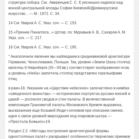
структуре собора. См.: Аверинцев С. С. К уяснешно надписи над
конхой центральной апсиды Софии Киевской//Древнерусское
искусство... — М.: 1972. С. 34.
14 См. Уваров А. С. Указ. соч. — С. 153.
15 «Прение Панаглога...» Цптир. по: Муравьев А. В., Сахаров А. М.
Указ. соч. — С. 217.
16 См. Уваров А. С. Указ. соч. — С. 195.
" Аналогичное явление мы наблюдаем в средневековой архитектуре
Германии, Чехословакии, Польши. Так, уровню «Земли (база столпа)
капеллы б Нюрнберге (XI—XII вв.) соответствуют изображения псов,
а уровень «Неба» (капитель столпа) представлен горельефами
птиц.
в раю»18. Указание на «Царствие небесное» запечатлено в нимбах
«священного воинства» — исторических портретах русских князей и
царей — росписях сводов и стен палаты. В величественной
композиции Грановитой палаты Московского Кремля выражена,
высказанная еще Козьмой Инди-г.опловом при описании скинии,
идея о связи уровней мироздания иод покровом шатра —
«Престола Божьего»19.
Раздел 2.2. «Методы построения архитектурной формы
одностолпных палат» раскрывает особенности творческих приемов