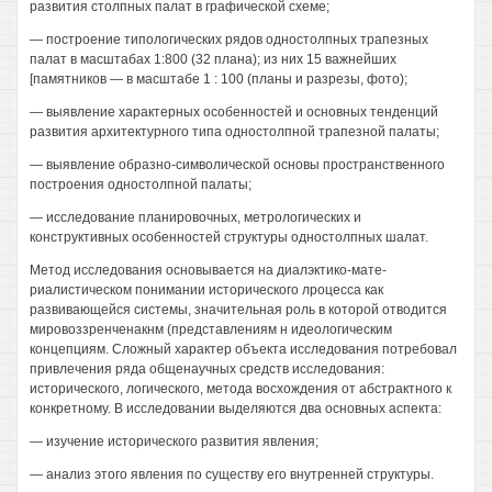
развития столпных палат в графической схеме;
— построение типологических рядов одностолпных трапезных
палат в масштабах 1:800 (32 плана); из них 15 важнейших
[памятников — в масштабе 1 : 100 (планы и разрезы, фото);
— выявление характерных особенностей и основных тенденций
развития архитектурного типа одностолпной трапезной палаты;
— выявление образно-символической основы пространственного
построения одностолпной палаты;
— исследование планировочных, метрологических и
конструктивных особенностей структуры одностолпных шалат.
Метод исследования основывается на диалэктико-мате-
риалистическом понимании исторического лроцесса как
развивающейся системы, значительная роль в которой отводится
мировоззренченакнм (представлениям н идеологическим
концепциям. Сложный характер объекта исследования потребовал
привлечения ряда общенаучных средств исследования:
исторического, логического, метода восхождения от абстрактного к
конкретному. В исследовании выделяются два основных аспекта:
— изучение исторического развития явления;
— анализ этого явления по существу его внутренней структуры.