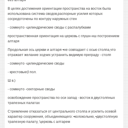
еез алтаря
В целях достижения ориентации пространства на восток была
использована система сводов,распорные усилия которых
сосредоточены по контуру наружных стен
- сомкнуто -цилиндрические своды с распалубками
пространственная ориентация на церковь с глушн-нш построением
алтаря
Продольная ось церкви и алтаря •не совпадает с осью столпа,что
отражает желание зодчих устранить видимую преграду - столп
- сомкнуто -цилиндрические своды
- крестовые(I пол.
Ш в.)
- сомкнуто -секторные своды
освобождение пространства по оси запад - восток в двустолпных
трапезных палатах
Стремление отказаться от центрального столпа и усилить осевой
характер сооружения, объединяющего: •колокольню, •двустолпную
трапезную палату, 'церковь с алтарем