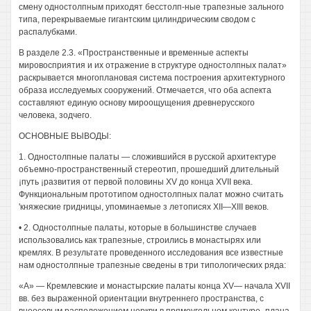
смену одностолпным приходят бесстолп-ные трапезные зального
типа, перекрываемые гигантским цилиндрическим сводом с
распалубками.
В разделе 2.3. «Пространственные и временные аспекты
мировосприятия и их отражение в структуре одностолпных палат»
раскрывается многоплановая система построения архитектурного
образа исследуемых сооружений. Отмечается, что оба аспекта
составляют единую основу мироощущения древнерусского
человека, зодчего.
ОСНОВНЫЕ ВЫВОДЫ:
1. Одностолпные палаты — сложившийся в русской архитектуре
объемно-пространственный стереотип, прошедший длительный
¡путь ¡развития от первой половины XV до конца XVII века.
Функциональным прототипом одностолпных палат можно считать
'княжеские гридницы, упоминаемые з летописях XII—XIII веков.
• 2. Одностолпные палаты, которые в большинстве случаев
использовались как трапезные, строились в монастырях или
кремлях. В результате проведенного исследования все известные
нам одностолпные трапезные сведены в три типологических ряда:
«А» — Кремлевские и монастырские палаты конца XV— начала XVII
вв. без выраженной ориентации внутреннего пространства, с