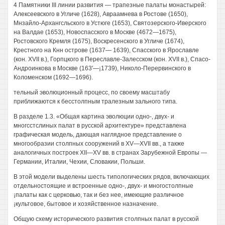
4 Памятники III линии развития — трапезные палаты монастырей:
Алексеевского в Угличе (1628), Авраамнева в Ростове (1650),
Мнзайло-Архангсльского в Устюге (1653), Святозерского-Иверского
на Валдае (1653), Новоспасского в Москве (4672—1675),
Ростовского Кремля (1675), Воскресенского в Угличе (1674),
Крестного на Кнн острове (1637— 1639), Спасского в Ярославле
(кон. XVII в.), Горпцкого в Переславле-Залесском (кон. XVII в.), Спасо-
Андроинкова в Москве (163'—¡1739), Николо-Перервинского в
Коломенском (1692—1696).
тельный эволюционный процесс, по своему масштабу
приближаются к бесстолпным тралезным зального типа.
В разделе 1.3. «Общая картина эволюции одно-, двух- и
многсстслиных палат в русской архитектуре» представлена
графическая модель, дающая наглядное представление о
многообразии столпных сооружений в XV—XVII вв., а также
аналогичных построек XII—XV вв. в странах Зарубежной Европы —
Германии, Италии, Чехии, Словакии, Польши.
В этой модели выделены шесть типологических рядов, включающих
отдельностоящие и встроенные одно-, двух- и многостолпные
¡палаты как с церковью, так и без нее, имеющие различное
¡культовое, бытовое и хозяйственное назначение.
Общую схему исторического развития столпных палат в русской