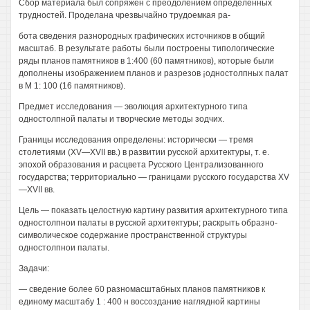
Сбор материала был сопряжен с преодолением определенных
трудностей. Проделана чрезвычайно трудоемкая ра-
бота сведения разнородных графических источников в общий
масштаб. В результате работы были построены типологические
ряды планов памятников в 1:400 (60 памятников), которые были
дополнены изображением планов и разрезов ¡одностолпных палат
в М 1: 100 (16 памятников).
Предмет исследования — эволюция архитектурного типа
одностолпной палаты и творческие методы зодчих.
Границы исследования определены: исторически — тремя
столетиями (XV—XVII вв.) в развитии русской архитектуры, т. е.
эпохой образования и расцвета Русского Централизованного
государства; территориально — границами русского государства XV
—XVII вв.
Цель — показать целостную картину развития архитектурного типа
одностолпнои палаты в русской архитектуры; раскрыть образно-
символическое содержание пространственной структуры
одностолпнои палаты.
Задачи:
— сведение более 60 разномасштабных планов памятников к
единому масштабу 1 : 400 н воссоздание наглядной картины