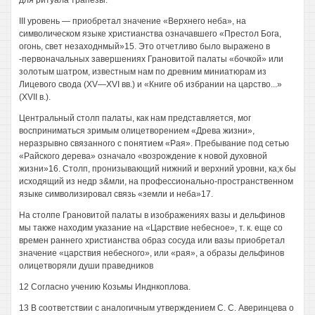
для ритуала трапезы.
III уровень — приобретал значение «Верхнего неба», на
символическом языке христианства означавшего «Престол Бога,
огонь, свет незаходнмый»15. Это отчетливо было выражено в
-первоначальных завершениях Грановитой палаты «бочкой» или
золотым шатром, известным нам по древним миниатюрам из
Лицевого свода (XV—XVI вв.) и «Книге об избрании на царство...»
(XVII в.).
Центральный столп палаты, как нам представляется, мог
восприниматься зримым олицетворением «Древа жизни»,
неразрывно связанного с понятием «Рая». Пребывание под сетью
«Райского дерева» означало «возрождение к новой духовной
жизни»16. Столп, пронизывающий нижний и верхний уровни, ка;к бы
исходящий из недр з&мли, на профессионально-пространственном
языке символизировал связь «земли и неба»17.
На столпе Грановитой палаты в изображениях вазы и дельфинов
мы также находим указание на «Царствие небесное», т. к. еще со
времен раннего христианства образ сосуда или вазы приобретал
значение «царствия небесного», или «рая», а образы дельфинов
олицетворяли души праведников
12 Согласно учению Козьмы Инднкоплова.
13 В соответствии с аналогичным утверждением С. С. Аверинцева о