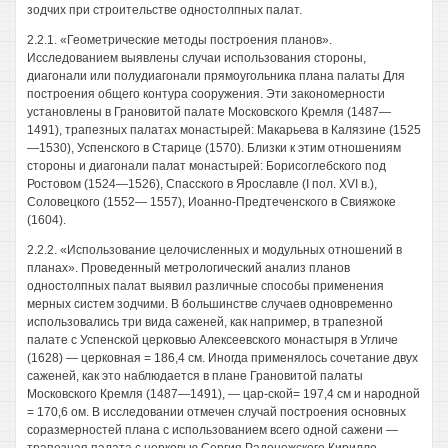
зодчих при строительстве одностолпных палат.
2.2.1. «Геометрические методы построения планов».
Исследованием выявлены случаи использования стороны,
диагонали или полудиагонали прямоугольника плана палаты Для
построения общего контура сооружения. Эти закономерности
установлены в Грановитой палате Московского Кремля (1487—
1491), трапезных палатах монастырей: Макарьева в Калязине (1525
—1530), Успенского в Старице (1570). Близки к этим отношениям
стороны и диагонали палат монастырей: Борисоглебского под
Ростовом (1524—1526), Спасского в Ярославле (I пол. XVI в.),
Соловецкого (1552— 1557), Иоанно-Предтеченского в Свияжоке
(1604).
2.2.2. «Использование целочисленных и модульных отношений в
планах». Проведенный метрологический анализ планов
одностолпных палат выявил различные способы применения
мерных систем зодчими. В большинстве случаев одновременно
использовались три вида саженей, как например, в трапезной
палате с Успенской церковью Алексеевского монастыря в Угличе
(1628) — церковная = 186,4 см. Иногда применялось сочетание двух
саженей, как это наблюдается в плане Грановитой палаты
Московского Кремля (1487—1491), — цар-ской= 197,4 см и народной
= 170,6 ом. В исследовании отмечен случай построения основных
соразмерностей плана с использованием всего одной сажени —