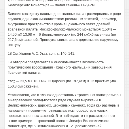
трапезная палата с церковью Сергия Радонежского Кирилло-
Белозерского монастыря — малая сажень= 142,4 см.
Близкие к квадрату планы одностолпных палат размерялись, в ряде
случаев, одинаковым количеством различных саженей, например,
внутреннее пространство в уровне цокольного этажа древней
трапезной палаты Иосифо-Волоко-ламского монастыря (1504) —
14,50 мХ 13,08 м = 6 Великокняжеских (по 244 см)Хб казенных (по
217,6 см) саженей. Прямоугольник плана с церковью по наружному
контуру
18 См. Уваров А. С. Указ. соч., с. 140, 141.
19 Автором предлагается н обосновывается возможность
практического воссоздания «Красного крыльца» и завершения
Грановитой палаты.
сто;; — 23,5 мХ 18,1 м = 12 царских (по 197,4см) X 12 простых {-по
150,8 см) саженей.
Установлено, что в планах одностолпных трапезных палат размеры
в направлении запад-восток в ряде случаев выражены в
Великокняжеских, царских, церковных саженях, тогда как размеры в
направлении север—ют откладывались посредством малых,
простых, казенных саженей. Это наблюдаете т в рассмотренном
выше примере — трапезной палате Иосифо-Волоколамского
монастыря, где 6 Великокняжеских и 12 царских саженей