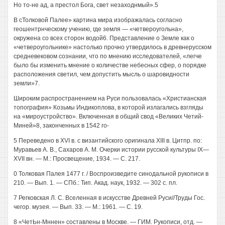
Но то-не ад, а престол Бога, свет незаходнмый».5
В сТолковой Палее» картина мира изображалась согласно
геошентрнческому учению, где земля — «четвероугольна»,
окружена со всех сторон водой6. Представление о Земле как о
«четвероугольнике» настолько прочно утвердилось в древнерусском
средневековом сознании, что по мнению исследователей, «легче
было бы изменить мнение о количестве небесных сфер, о порядке
расположения светил, чем допустить мысль о шаровидности
земли»7.
Широким распространением на Руси пользовалась «Христианская
топография» Козьмы Индикоплова, в которой излагались взгляды
на «мироустройство». Включенная в общий свод «Великих Четий-
Миней»8, законченных в 1542 го-
5 Переведено в XVI в. с византийского оригинала XIII в. Цитпр. по:
Муравьев А. В., Сахаров А. М. Очерки истории русской культуры IX—
XVII вн. — М.: Просвещение, 1934. — С. 217.
0 Толковая Палея 1477 г. / Воспроизведите синодальной рукописи в
210. — Вып. 1. — СПб.: Тип. Акад. наук, 1932. — 302 с. пл.
7 Регковская Л. С. Вселенная в искусстве Древней Руси//Труды Гос.
чегор. музея. — Вып. 33. — М.: 1961. — С. 19.
8 «ЧетЬн-Мннен» составлены в Москве. — ГИМ. Рукописи, отд. —