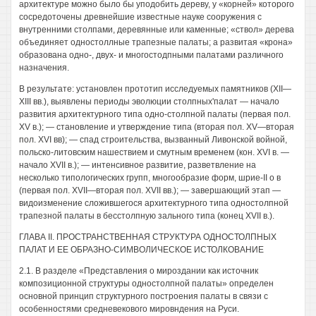
архитектуре можно было бы уподобить дереву, у «корней» которого
сосредоточены древнейшие известные науке сооружения с
внутренними столпами, деревянные или каменные; «ствол» дерева
объединяет одностоллные трапезные палаты; а развитая «крона»
образована одно-, двух- и многостодпными палатами различного
назначения.
В результате: установлен прототип исследуемых памятников (XII—
XIII вв.), выявлены периоды эволюции столпных'палат — начало
развития архитектурного типа одно-столпной палаты (первая пол.
XV в.); — становление и утверждение типа (вторая пол. XV—вторая
пол. XVI вв); — спад строительства, вызванный Ливонской войной,
польско-литовским нашествием и смутным временем (кон. XVI в. —
начало XVII в.); — интенсивное развитие, разветвление на
несколько типологических групп, многообразие форм, шрие-II о в
(первая пол. XVII—вторая пол. XVII вв.); — завершающий этап —
видоизменение сложившегося архитектурного типа одностолпной
трапезной палаты в бесстолпную зального типа (конец XVII в.).
ГЛАВА II. ПРОСТРАНСТВЕННАЯ СТРУКТУРА ОДНОСТОЛПНЫХ
ПАЛАТ И ЕЕ ОБРАЗНО-СИМВОЛИЧЕСКОЕ ИСТОЛКОВАНИЕ
2.1. В разделе «Представления о мироздании как источник
композиционной структуры одностолпной палаты» определен
основной принцип структурного построения палаты в связи с
особенностями средневекового мировндения на Руси.