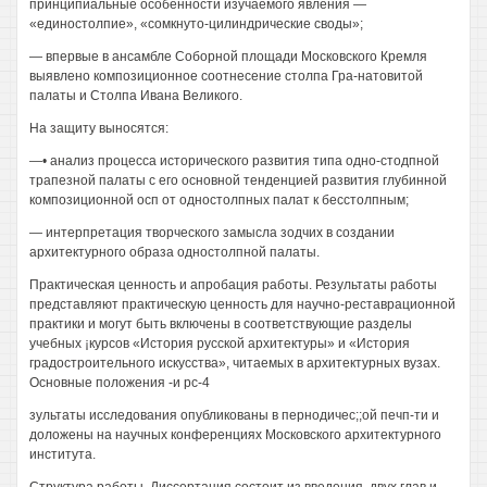
принципиальные особенности изучаемого явления —
«единостолпие», «сомкнуто-цилиндрические своды»;
— впервые в ансамбле Соборной площади Московского Кремля
выявлено композиционное соотнесение столпа Гра-натовитой
палаты и Столпа Ивана Великого.
На защиту выносятся:
—• анализ процесса исторического развития типа одно-стодпной
трапезной палаты с его основной тенденцией развития глубинной
композиционной осп от одностолпных палат к бесстолпным;
— интерпретация творческого замысла зодчих в создании
архитектурного образа одностолпной палаты.
Практическая ценность и апробация работы. Результаты работы
представляют практическую ценность для научно-реставрационной
практики и могут быть включены в соответствующие разделы
учебных ¡курсов «История русской архитектуры» и «История
градостроительного искусства», читаемых в архитектурных вузах.
Основные положения -и рс-4
зультаты исследования опубликованы в пернодичес;;ой печп-ти и
доложены на научных конференциях Московского архитектурного
института.