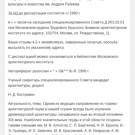
культуры и искусства им. Андрея Рублева.
За,Щ1да диссертации состоится «/ 1990 г.
в « » часов на заседании специализированного Совета Д.063.20.01
при Московском ордена Трудового Красного Знамени архитектурном
институте по адресу: 103754, Москва, ул. Рождественка, 11.
Ваши отзывы в 2-х экземплярах, заверенные печатью, просьба
высылать по указанному адресу.
С диссертацией можно ознакомиться в библиотеке Московского
архитектурного института.
Автореферат разослан « ^ » О&^^^/Ь-Я. 1990 г.
Ученый секретарь специализированного Совета кандидат
архитектуры, доцент
Н. Д. Кострикин
Актуальность темы. Одним из ведущих направлении нс-торико-
архитектурной пауки в нашей стране всегда было изучение
древнерусской архитектуры, начавшееся еще во второй половине
XIX века. Наиболее значительные труды в этой области созданы
такими учеными как: М. В. Алпатов, С. П. Бартенев, Н. И. Брунов, И.
Э. Грабарь, И. Е. Забелин, М. В. Красовский, А. И. Некрасов, А. М.