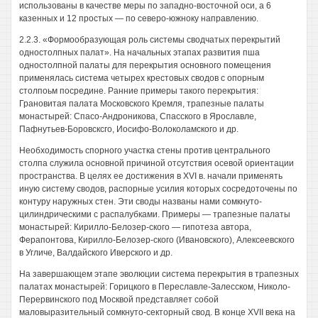
использованы в качестве меры по западно-восточной оси, а 6
казенных и 12 простых — по северо-южноку направлению.
2.2.3. «Формообразующая роль системы сводчатых перекрытий
одностолпных палат». На начальных этапах развития пша
одностолпной палаты для перекрытия основного помещения
применялась система четырех крестовых сводов с опорным
столпоьм посредине. Ранние примеры такого перекрытия:
Грановитая палата Московского Кремля, трапезные палаты
монастырей: Спасо-Андроникова, Спасского в Ярославле,
Пафнутьев-Боровсксго, Иосифо-Волоколамского и др.
Необходимость спорного участка стены против центрального
столпа служила основной причиной отсутствия осевой ориентации
пространства. В целях ее достижения в XVI в. начали применять
иную систему сводов, распорные усилия которых сосредоточены по
контуру наружных стен. Эти своды названы нами сомкнуто-
цилиндрическими с распалубками. Примеры — трапезные палаты
монастырей: Кирилло-Белозер-ского — гипотеза автора,
Ферапонтова, Кирилло-Белозер-ского (Ивановского), Алексеевского
в Угличе, Валдайского Иверского и др.
На завершающем этапе эволюции система перекрытия в трапезных
палатах монастырей: Горицкого в Переславле-Залесском, Николо-
Перервинского под Москвой представляет собой
маловыразительный сомкнуто-секторный свод. В конце XVII века на