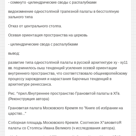
- сомкнуто -цилиндрические своды с распалубками
видоиэмнение одностолпной трапезной палаты в бесстолпную
зального типа
Отказ от центрального столпа.
Осевая ориентация пространства на церковь
- цилиндрические свода с распалубками
вывод:
развитие типа одностолпной палаты в русской архитектуре ху - ху11
вв. подчинилось оыш тенденций усиления осевой ориентации
внутреннего пространства, что соответствовало общеевропейскому
процессу зарождения и нарастания барочных тенденций в
архитектуре ренессанса.
Рис. ^прил./Внутреннее пространство Грановитой палаты в ХГв.
(Реконструкция автора)
Грановитая палата Московского Кремля по "Книге об избрании на
царство..."
Соборная площадь Московского Кремля. Соотнесен Х^аяовитоЯ
палаты со Столпсы Ивана Великого (ч исследования автора).