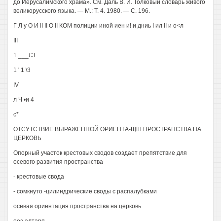
до Иерусалимского храма». См. Даль В. И. Толковый словарь живого
великорусского языка. — М.: Т. 4. 1980. — С. 196.
Г Л у О И II II О II КОМ полиции иной иен и! и дниь I ил II и о<л
III
1 ___£3
1 ' 1 \3
IV
л Ч •и 4
с*
ОТСУТСТВИЕ ВЫРАЖЕННОЙ ОРИЕНТА-ЩШ ПРОСТРАНСТВА НА
ЦЕРКОВЬ
Опорный участок крестовых сводов создает препятствие для
осевого развития пространства
- крестовые свода
- сомкнуто -цилиндрические своды с распалубками
осевая ориентация пространства на церковь