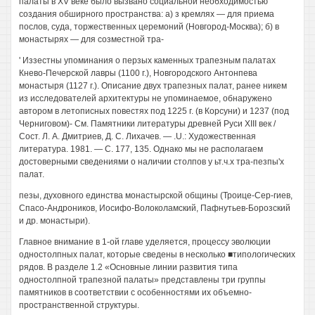
палаты в XV веке было вызвано социальной необходимостью
создания обширного пространства: а) з кремлях — для приема
послов, суда, торжественных церемоний (Новгород-Москва); б) в
монастырях — для созместной тра-
' Иззестны упоминания о перзых каменных трапезным палатах
Кнево-Печерской лавры (1100 г.), Новгородского Антонпева
монастыря (1127 г.). Описание двух трапезных палат, ранее никем
из исследователей архитектуры не упоминаемое, обнаружено
автором в летописных повестях под 1225 г. (в Корсуни) и 1237 (под
Черниговом)- См. Памятники литературы древней Руси XIII век /
Сост. Л. А. Дмитриев, Д. С. Лихачев. — .U.: Художественная
литература. 1981. — С. 177, 135. Однако мы не располагаем
достоверными сведениями о наличии столпов у ьт.ч.х тра-пезпы'х
палат.
пезы, духовного единства монастырской общины (Троице-Сер-гиев,
Спасо-Андроников, Иосифо-Волоколамский, Пафнутьев-Борозский
и др. монастыри).
Главное внимание в 1-ой главе уделяется, процессу эволюции
одностолпных палат, которые сведены в несколько ■типологических
рядов. В разделе 1.2 «Основные линии развития типа
одностолпной трапезной палаты» представлены три группы
памятников в соответствии с особенностями их объемно-
пространственной структуры.