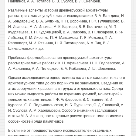
Павлинов, А. А. Потапов, В. В. Суслов, В. Л. Снегирев.
Различные аспекты истории древнерусской архитектуры
рассматривались и углублялись в исследованиях В. А. Бал-дина, И.
А. Бондарешко, В. А. Булкина, Н. Н. Воронина, Н. Ф. Гуляницкого, В.
Н. Иванова, М. А. Ильина, М. К. Картера, В. В. Косточкина, М. П.
Кудрявцева, Т. Н. Кудрявцевой, В. А. Лаврова, В. Н. Лазарева, В. Я-
Либсона, Л. М. Лисенко, П. Н. Максимова, Г. Я. Моксева, П. А.
Раппопорт, М. И. Рзяннна, Н. Я. Тихомирова, А. А. Тиц, В. Л.
Шилышковской и др.
Проблемы формообразования древнерусской архитектуры
рассматривались в работах: К. Н. Афанасьева, Н. Н. Годлевского, А.
А. Малинова, А. А. Пилецкого, Б. А. Рыбакова, И. Ш. Шевелева.
Однако исследованием одностолиных палат как самостоятельного
архитектурного типа до сих пор никто не занимался. Сведения об
этих сооружениях рассеяны в трудах и отдельных статьях. Среди
них можно выделить работы по изучению кремлей, монастырей и
¡конкретных памятников: Г. Ф. Алферовой, В. С. Баниге, В. И.
Курлова, С. С. Подъяполь-ского, И. Б. Пуришева, О. Д. Савицкой, А.
И. Суслова, А. М. Харламовой. Особого внимания заслуживают
статьи М. А. Ильина, посвященные рассмотрению типологических
особенностей ряда памятников.
В отличие от предшествующих исследователей отдельных