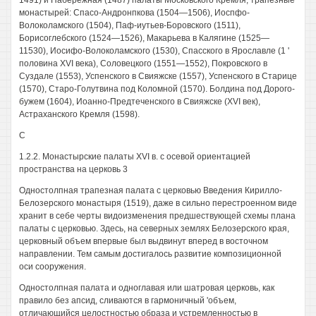
1491) и Набережная (1487) палаты Московского Кремля, трапезные
монастырей: Спасо-Андронпкова (1504—1506), Иоспфо-
Волоколамского (1504), Паф-иутьев-Боровского (1511),
Борисоглебского (1524—1526), Макарьева в Калягине (1525—
11530), Иосифо-Волоколамского (1530), Спасского в Ярославле (1 '
половина XVI века), Соловецкого (1551—1552), Покровского в
Суздале (1553), Успенского в Свияжске (1557), Успенского в Старице
(1570), Старо-Голутвина под Коломной (1570). Болдина под Дорого-
бужем (1604), Иоанно-Предтеченского в Свияжске (XVI век),
Астраханского Кремля (1598).
С
1.2.2. Монастырские палаты XVI в. с осевой ориентацией
пространства на церковь 3
Одностолпная трапезная палата с церковью Введения Кирилло-
Белозерского монастыря (1519), даже в сильно перестроенном виде
хранит в себе черты видоизменения предшествующей схемы плана
палаты с церковью. Здесь, на северных землях Белозерского края,
церковный объем впервые был выдвинут вперед в восточном
направлении. Тем самым достигалось развитие композиционной
оси сооружения.
Одностолпная палата и одноглавая или шатровая церковь, как
правило без апсид, сливаются в гармоничный 'объем,
отличающийся целостностью образа и устремленностью в