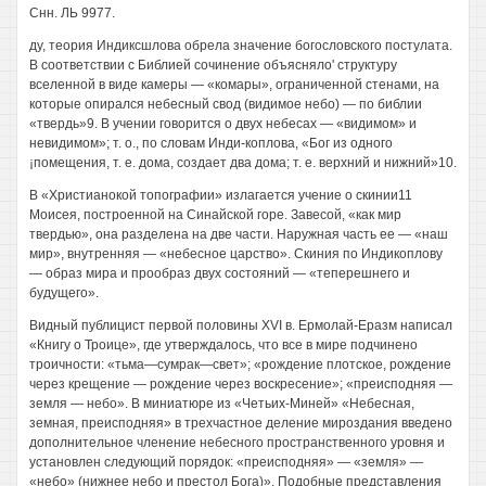
Снн. ЛЬ 9977.
ду, теория Индиксшлова обрела значение богословского постулата.
В соответствии с Библией сочинение объясняло' структуру
вселенной в виде камеры — «комары», ограниченной стенами, на
которые опирался небесный свод (видимое небо) — по библии
«твердь»9. В учении говорится о двух небесах — «видимом» и
невидимом»; т. о., по словам Инди-коплова, «Бог из одного
¡помещения, т. е. дома, создает два дома; т. е. верхний и нижний»10.
В «Христианокой топографии» излагается учение о скинии11
Моисея, построенной на Синайской горе. Завесой, «как мир
твердью», она разделена на две части. Наружная часть ее — «наш
мир», внутренняя — «небесное царство». Скиния по Индикоплову
— образ мира и прообраз двух состояний — «теперешнего и
будущего».
Видный публицист первой половины XVI в. Ермолай-Еразм написал
«Книгу о Троице», где утверждалось, что все в мире подчинено
троичности: «тьма—сумрак—свет»; «рождение плотское, рождение
через крещение — рождение через воскресение»; «преисподняя —
земля — небо». В миниатюре из «Четьих-Миней» «Небесная,
земная, преисподняя» в трехчастное деление мироздания введено
дополнительное членение небесного пространственного уровня и
установлен следующий порядок: «преисподняя» — «земля» —
«небо» (нижнее небо и престол Бога)». Подобные представления