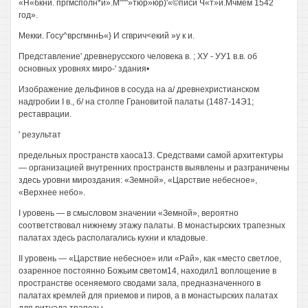
«Н«бкни. пргмсполн*и».М"""»тюр»юр)'«©писи Ч«т»и.Мчмем 1542
год».
Мекки. Госу^врсгмннЬ«} И сгврич<екий »у к и.
Представление' древнерусского человека в. ; ХУ - УУ1 в.в. об
основных уровнях миро-' здания•
Изображение дельфинов в сосуда на а/ древнехристианском
надгробии I в., б/ на столпе Грановитой палаты (1487-14Э1;
реставрации.
' результат
предельных пространств хаоса13. Средствами самой архитектуры
— организацией внутренних пространств выявлены и разграничены
здесь уровни мироздания: «Земной», «Царствие небесное»,
«Верхнее небо».
I уровень — в смысловом значении «Земной», вероятно
соответствовал нижнему этажу палаты. В монастырских трапезных
палатах здесь располагались кухни и кладовые.
II уровень — «Царствие небесное» или «Рай», как «место светлое,
озаренное постоянно Божьим светом14, находил1 воплощение в
пространстве осеняемого сводами зала, предназначенного в
палатах кремлей для приемов и пиров, а в монастырских палатах