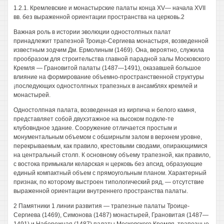
1.2.1. Кремлевские и монастырские палаты конца XV— начала XVII
вв. без выраженной ориентации пространства на церковь.2
Важная роль в истории эволюции одностолпных палат
принадлежит трапезной Троице-Сергиева монастыря, возведенной
известным зодчим Дм. Ермолиным (1469). Она, вероятно, служила
прообразом для строительства главной парадной залы Московского
Кремля — Грановитой палаты (1487—1491), оказавшей большое
влияние на формирование объемно-пространственной структуры
¡последующих одностолпных трапезных в ансамблях кремлей и
монастырей.
Одностолпная палата, возведенная из кирпича н белого камня,
представляет собой двухэтажное на высоком подкле-те
клубовндное здание. Сооружение отличается простым и
монументальным объемом с обширньпм залом в верхнем уровне,
перекрываемым, как правило, крестовыми сводами, опирающимися
на центральный столп. К основному объему трапезной, как правило,
с востока примыкали келарская н церковь без апсид, образующие
единый компактный объем с прямоугольным планом. Характерный
признак, по которому выстроен типологический ряд, — отсутствие
выраженной ориентации внутреннего пространства палаты.
2 Памятники 1 линии развития — трапезные палаты Троице-
Сергиева (1469), Симонова (1487) монастырей, Грановитая (1487—