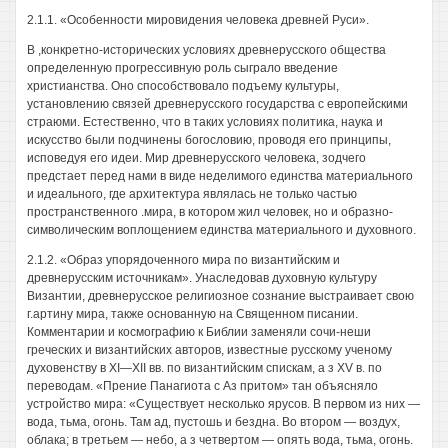
2.1.1. «Особенности мировидения человека древней Руси».
В ,конкретно-исторических условиях древнерусского общества
определенную прогрессивную роль сыграло введение
христианства. Оно способствовало подъему культуры,
установлению связей древнерусского государства с европейскими
страюми. Естественно, что в таких условиях политика, наука и
искусство были подчинены богословию, проводя его принципы,
исповедуя его идеи. Мир древнерусского человека, зодчего
предстает перед нами в виде неделимого единства материального
и идеального, где архитектура являлась не только частью
пространственного .мира, в котором жил человек, но и образно-
символическим воплощением единства материального и духовного.
2.1.2. «Образ упорядоченного мира по византийским и
древнерусским источникам». Унаследовав духовную культуру
Византии, древнерусское религиозное сознание выстраивает свою
г.артину мира, также основанную на Священном писании.
Комментарии и космографию к Библии заменяли сочи-неши
греческих и византийских авторов, известные русскому ученому
духовенству в XI—XII вв. по византийским спискам, а з XV в. по
переводам. «Прение Панагиота с Аз притом» тан объясняло
устройство мира: «Существует несколько ярусов. В первом из них —
вода, тьма, огонь. Там ад, пустошь и бездна. Во втором — воздух,
облака; в третьем — небо, а з четвертом — опять вода, тьма, огонь.