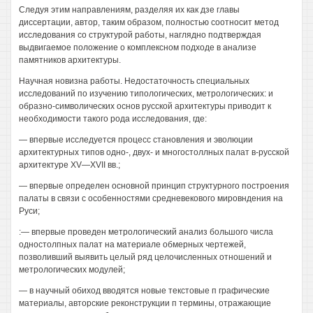
Следуя этим направлениям, разделяя их как дзе главы
диссертации, автор, таким образом, полностью соотносит метод
исследования со структурой работы, наглядно подтверждая
выдвигаемое положение о комплексном подходе в анализе
памятников архитектуры.
Научная новизна работы. Недостаточность специальных
исследований по изучению типологических, метрологических: и
образно-символических основ русской архитектуры приводит к
необходимости такого рода исследования, где:
— впервые исследуется процесс становления и эволюции
архитектурных типов одно-, двух- и многостоллных палат в-русской
архитектуре XV—XVII вв.;
— впервые определен основной принцип структурного построения
палаты в связи с особенностями средневекового мировндения на
Руси;
:— впервые проведен метрологический анализ большого числа
одностолпных палат на материале обмерных чертежей,
позволивший выявить целый ряд целочисленных отношений и
метрологических модулей;
— в научный обиход вводятся новые текстовые п графические
материалы, авторские реконструкции п термины, отражающие