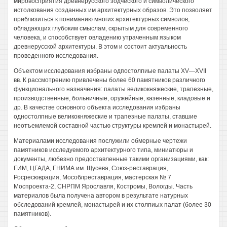
мировосприятия древнерусского зодческого и символического
истолкования созданных им архитектурных образов. Это позволяет
приблизиться к пониманию многих архитектурных символов,
обладающих глубоким смыслам, скрытым для современного
человека, и способствует овладению утраченным языком
древнерусской архитектуры. В этом и состоит актуальность
проведенного исследования.
Объектом исследования избраны одпостолпиые палаты XV—XVII
вв. К рассмотрению привлечены более 60 памятников различного
функционального назначения: палаты великокняжеские, трапезные,
производственные, больничные, оружейные, казенные, кладовые и
др. В качестве основного объекта исследования избраны
одностолпные великокняжеские и трапезные палаты, ставшие
неотъемлемой составной частью структуры кремлей и монастырей.
Материалами исследования послужили обмерные чертежи
памятников исследуемого архитектурного типа, миниатюры и
документы, любезно предоставленные такими организациями, как:
ГИМ, ЦГАДА, ГНИМА им. Щусева, Союз-реставрация,
Росресюврация, Мособлреставрация, мастерская № 7
Моспроекта-2, СНРПМ Ярославля, Костромы, Вологды. Часть
материалов была получена автором в результате натурных
обследований кремлей, монастырей и их столпиых палат (более 30
памятников).