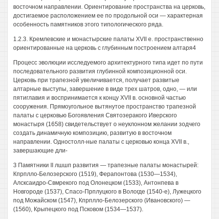
восточном направлении. Ориентирование пространства на церковь,
достигаемое расположением ее по продольной оси — характерная
особенность памятников этого типологического ряда.
1.2.3. Кремлевские и монастырские палаты XVII е. пространственно
ориентированные на церковь с глубинным построением алтаря4
Процесс эволюции исследуемого архитектурного типа идет по пути
последовательного развития глубинной композиционной оси.
Церковь при трапезной увеличивается, получает развитые
алтарные выступы, завершение в виде трех шатров, одно, — или
пятиглавия и воспринимается к концу XVII в. основной частью
сооружения. Прямоугольное вытянутое пространство трапезной
палаты с церковью Богоявления Святозеракого Иверского
монастыря (1658) свидетельствует о неуклонном желании зодчего
создать динамичную композицию, развитую в восточном
направлении. Одностолл-ные палаты с церковью конца XVII в.,
завершающие дли-
3 Памятники II лшшп развития — трапезные палаты монастырей:
Кпрплло-Белозерского (1519), Ферапонтова (1530—1534),
Алсксаидро-Свмрекого под Олонецком (1533), Антонпева в
Новгороде (1537), Спасо-Прплуцкого в Вологде (1540-е), Лужецкого
под Можайском (1547), Кпрплло-Белозерского (Ивановского) —
(1560), Крыпецкого под Псковом (1534—1537).