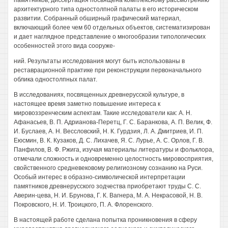
памятников, диссертация посвящена комплексному рассмотрению
архитектурного типа одностолпной палаты в его историческом
развитии. Собранный обширный графический материал,
включающий более чем 60 отдельных объектов, систематизирован
и дает наглядное представление о многообразии типологических
особенностей этого вида сооруже-
ний. Результаты исследования могут быть использованы в
реставрационной практике при реконструкции первоначального
облика одностолпных палат.
В исследованиях, посвященных древнерусской культуре, в
настоящее время заметно повышение интереса к
мировоззренческим аспектам. Такие исследователи как: А. Н.
Афанасьев, В. П. Адрианова-Перетц, Г. С. Баранкова, А. П. Велик, Ф.
И. Буслаев, А. Н. Вессловский, Н. К. Гурдзия, Л. А. Дмитриев, И. П.
Еюсмин, В. К. Кузаков, Д. С. Лихачев, Я. С. Лурье, А. С. Орлов, Г. В.
Панфилов, В. Ф. Ржига, изучая материалы литературы и фольклора,
отмечали сложность и одновременно целостность мировосприятия,
свойственного средневековому религиозному сознанию на Руси.
Особый интерес в образно-символической интерпретации
памятников древнерусского зодчества приобретают труды С. С.
Аверин-цева, Н. И. Брунова, Г. К. Вагнера, М. А. Некрасовой, Н. В.
Покровского, Н. И. Троицкого, П. А. Флоренского.
В настоящей работе сделана попытка проникновения в сферу