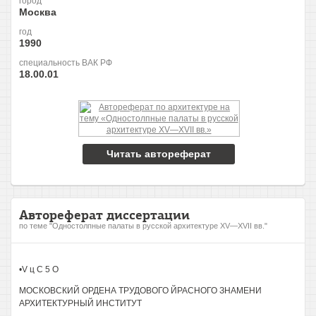
город
Москва
год
1990
специальность ВАК РФ
18.00.01
Читать автореферат
Автореферат диссертации
по теме "Одностолпные палаты в русской архитектуре XV—XVII вв."
•V ц С 5 О
МОСКОВСКИЙ ОРДЕНА ТРУДОВОГО ЙРАСНОГО ЗНАМЕНИ
АРХИТЕКТУРНЫЙ ИНСТИТУТ