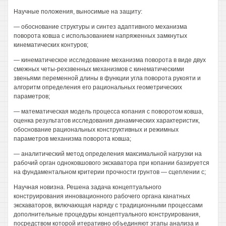
Научные положения, выносимые на защиту:
— обоснование структуры и синтез адаптивного механизма
поворота ковша с использованием напряженных замкнутых
кинематических контуров;
— кинематическое исследование механизма поворота в виде двух
смежных четы-рехзвенных механизмов с кинематическими
звеньями переменной длины в функции угла поворота рукояти и
алгоритм определения его рациональных геометрических
параметров;
— математическая модель процесса копания с поворотом ковша,
оценка результатов исследования динамических характеристик,
обоснование рациональных конструктивных и режимных
параметров механизма поворота ковша;
— аналитический метод определения максимальной нагрузки на
рабочий орган одноковшового экскаватора при копании базируется
на фундаментальном критерии прочности грунтов — сцеплении с;
Научная новизна. Решена задача концептуального
конструирования инновационного рабочего органа канатных
экскаваторов, включающая наряду с традиционными процессами
дополнительные процедуры концептуального конструирования,
посредством которой итеративно объединяют этапы анализа и