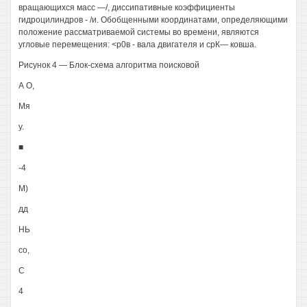
вращающихся масс —/, диссипативные коэффициенты
гидроцилиндров - /и. Обобщенными координатами, определяющими
положение рассматриваемой системы во времени, являются
угловые перемещения: <р0в - вала двигателя и срК— ковша.
Рисунок 4 — Блок-схема алгоритма поисковой
А О,
Мя
у.
■
-4
М)
дд
НЬ
со,
С
4