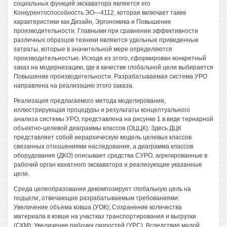
социальных функций экскаватора является его
Конкурентоспособность ЭО—4112, которая включает такие
характеристики как Дизайн, Эргономика и Повышение
производительности. Главными при сравнении эффективности
различных образцов техники являются удельные приведенные
затраты, которые в значительной мере определяются
производительностью. Исходя из этого, сформирован конкретный
заказ на модернизацию, где в качестве глобальной цели выбирается
Повышение производительности. Разрабатываемая система УРО
направлена на реализацию этого заказа.
Реализация предлагаемого метода моделирования,
иллюстрирующая процедуры и результаты концептуального
анализа системы УРО, представлена на рисунке 1 в виде тернарной
объектно-целевой диаграммы классов (ОЦЦК). Здесь ДЦК
представляет собой иерархическую модель целевых классов
связанных отношениями наследования, а диаграмма классов
оборудования (ДКО) описывает средства СУРО, агрегированные в
рабочий орган канатного экскаватора и реализующие указанные
цели.
Среда целеобразования декомпозирует глобальную цель на
подцели, отвечающие разрабатываемым требованиями:
Увеличение объема ковша (УОК); Сохранение количества
материала в ковше на участках транспортирования и выгрузки
(СКМ); Увеличение рабочих скоростей (УРС). Вследствие малой