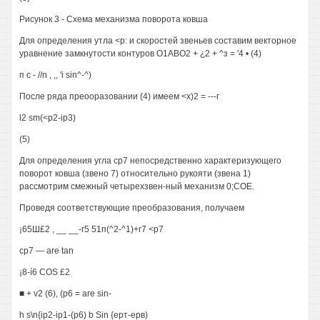
Рисунок 3 - Схема механизма поворота ковша
Для определения утла <р: и скоростей звеньев составим векторное
уравнение замкнутости контуров О1АВО2 + ¿2 + ^з = '4 • (4)
п с - //n , ,, 'i sin^-^)
После ряда преооразовании (4) имеем <х)2 = ---г
l2 sm(<p2-ip3)
(5)
Для определения угла ср7 непосредственно характеризующего
поворот ковша (звено 7) относительно рукояти (звена 1)
рассмотрим смежный четырехзвен-ный механизм 0;СОЕ.
Проведя соответствующие преобразования, получаем
¡65Ш£2 , __ __-г5 51п(^2-^1)+г7 <р7
ср7 — are tan
¡8-í6 COS £2
■ + v2 (6), (p6 = are sin-
h s\n{ip2-ip1-(p6) b Sin {ерт-ерв)