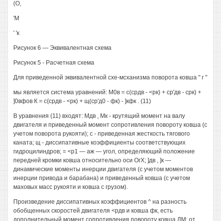
(О,
'М
' 'к
Рисунок 6 — Эквивалентная схема
Рисунок 5 - Расчетная схема
Для приведенной эквивалентной схе-мсханизма поворота ковша " г "
мы является система уравнений: М0в = с(срдв - <рк) + ср'дв - срк) +
]0вфов К = с{срдв - <рк) + щ(ср'д0 - фк) - ]кфк . (11)
В уравнения (11) входят: Мдв , Мк - крутящий момент на валу
двигателя и приведенный момент сопротивления повороту ковша (с
учетом поворота рукояти); с - приведенная жесткость тягового
каната; щ - диссипативные коэффициенты соответствующих
гидроцилиндров; = <р1 — аж — угол, определяющий положение
передней кромки ковша относительно оси ОгХ; ]дв , ]к —
динамические моменты инерции двигателя (с учетом моментов
инерции привода и барабана) и приведенный ковша (с учетом
маховых масс рукояти и ковша с грузом).
Произведение диссипативных коэффициентов ^ на разность
обобщенных скоростей двигателя <рдв и ковша фк, есть
дополнительный момент сопротивления повороту ковша ДМ; от