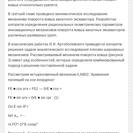
ковша относительно рукояти.
В третьей главе проведено кинематическое исследование
механизма поворота ковша канатного экскаватора. Разработан
алгоритм определения рациональных геометрических параметров
инновационных механизмов поворота ковша канатных экскаваторов
различных размерных групп.
В классических работах И.И. Артоболевского приводится алгоритм
решения задачи аналитического исследования плоских шарнирных
механизмов. Рассматриваемый механизм поворота ковша (рисунок
3) имеет ряд особенностей, которые определили комбинированный
подход к решению поставленной задачи.
Рассмотрим четырехзвенный механизм 0,АВ02. Уравнения
проекций на оси координат
FE ■ cos атк = F01 — 0гЕ ■ cos <
FE ■ sin атк = 0гЕ ■ sin срг . (1)
Ол E-sin íP-i
tan a„„. = -.
тк FO^-O^E-cosip^