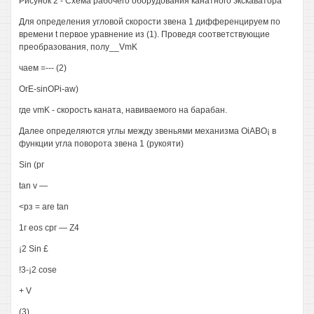
Рисунок 2 - Схема рабочего оборудования канатного экскаватора
Для определения угловой скорости звена 1 дифференцируем по
времени t первое уравнение из (1). Проведя соответствующие
преобразования, полу__VmK
чаем =--- (2)
ОгЕ-sinOPi-aw)
где vmK - скорость каната, навиваемого на барабан.
Далее определяются углы между звеньями механизма OiABO¡ в
функции угла поворота звена 1 (рукояти)
Sin (рг
tan v —
<рз = are tan
1г eos срг — Z4
¡2 Sin £
!3-¡2 cose
+ V
(3)