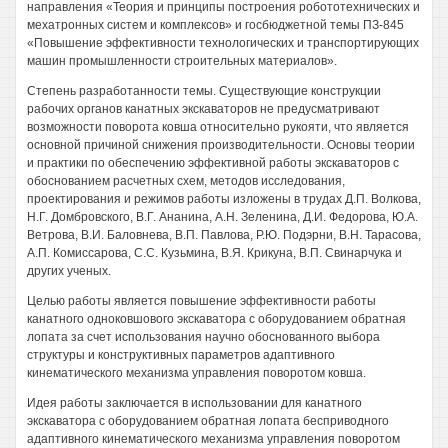
направления «Теория и принципы построения робототехнических и
мехатронных систем и комплексов» и госбюджетной темы ПЗ-845
«Повышение эффективности технологических и транспортирующих
машин промышленности строительных материалов».
Степень разработанности темы. Существующие конструкции
рабочих органов канатных экскаваторов не предусматривают
возможности поворота ковша относительно рукояти, что является
основной причиной снижения производительности. Основы теории
и практики по обеспечению эффективной работы экскаваторов с
обоснованием расчетных схем, методов исследования,
проектирования и режимов работы изложены в трудах Д.П. Волкова,
Н.Г. Домбровского, В.Г. Ананина, А.Н. Зеленина, Д.И. Федорова, Ю.А.
Ветрова, В.И. Баловнева, В.П. Павлова, Р.Ю. Подэрни, В.Н. Тарасова,
А.П. Комиссарова, С.С. Кузьмина, В.Я. Крикуна, В.П. Свинарчука и
других ученых.
Целью работы является повышение эффективности работы
канатного одноковшового экскаватора с оборудованием обратная
лопата за счет использования научно обоснованного выбора
структуры и конструктивных параметров адаптивного
кинематического механизма управления поворотом ковша.
Идея работы заключается в использовании для канатного
экскаватора с оборудованием обратная лопата бесприводного
адаптивного кинематического механизма управления поворотом