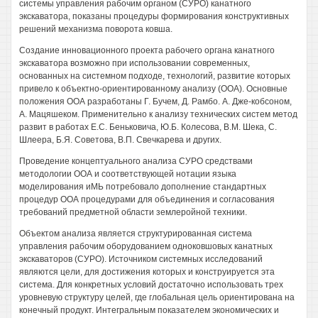
системы управления рабочим органом (СУРО) канатного
экскаватора, показаны процедуры формирования конструктивных
решений механизма поворота ковша.
Создание инновационного проекта рабочего органа канатного
экскаватора возможно при использовании современных,
основанных на системном подходе, технологий, развитие которых
привело к объектно-ориентированному анализу (ООА). Основные
положения ООА разработаны Г. Бучем, Д. Рамбо. А. Дже-кобсоном,
А. Мацяшеком. Применительно к анализу технических систем метод
развит в работах Е.С. Беньковича, Ю.Б. Колесова, В.М. Шека, С.
Шлеера, Б.Я. Советова, В.П. Свечкарева и других.
Проведение концептуального анализа СУРО средствами
методологии ООА и соответствующей нотации языка
моделирования иМЬ потребовало дополнение стандартных
процедур ООА процедурами для объединения и согласования
требований предметной области землеройной техники.
Объектом анализа является структурированная система
управления рабочим оборудованием одноковшовых канатных
экскаваторов (СУРО). Источником системных исследований
являются цели, для достижения которых и конструируется эта
система. Для конкретных условий достаточно использовать трех
уровневую структуру целей, где глобальная цель ориентирована на
конечный продукт. Интегральным показателем экономических и