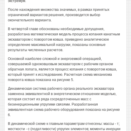
экстремум.
После нахождения множества значимых, в рамках принятых
ограничений вариантов решения, производится выбор
окончательного варианта.
В четвертой главе обоснованы необходимые допущения,
разработана математическая модель процесса копания канатным
экскаватором с поворотом ковша. приведено аналитическое
определение максимальной нагрузки, показаны основные
результаты численных расчетов.
Основной наиболее сложной и энергоемкой операцией,
совершаемой одноковшовым экскаватором с рабочим органом
обратная лопата, является процесс копания с поворотом ковша,
который принят к исследованию. Расчетная схема механизма
поворота ковша показана на рисунке 5.
Динамическая система рабочего органа реального экскаватора
заменена эквивалентной в энергетическом отношении моделью,
которая состоит из ряда сосредоточенных масс с
безинерционными упругими связями. Разработанная
эквивалентная схема рабочего оборудования показана на рисунке
6.
В динамической схеме к главным параметрам отнесены: массы - т;
жесткости - с (податливости) упругих элементов; моменты инерции