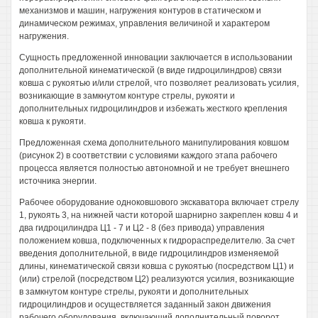
механизмов и машин, нагружения контуров в статическом и
динамическом режимах, управления величиной и характером
нагружения.
Сущность предложенной инновации заключается в использовании
дополнительной кинематической (в виде гидроцилиндров) связи
ковша с рукоятью и/или стрелой, что позволяет реализовать усилия,
возникающие в замкнутом контуре стрелы, рукояти и
дополнительных гидроцилиндров и избежать жесткого крепления
ковша к рукояти.
Предложенная схема дополнительного манипулирования ковшом
(рисунок 2) в соответствии с условиями каждого этапа рабочего
процесса является полностью автономной и не требует внешнего
источника энергии.
Рабочее оборудование одноковшового экскаватора включает стрелу
1, рукоять 3, на нижней части которой шарнирно закреплен ковш 4 и
два гидроцилиндра Ц1 - 7 и Ц2 - 8 (без привода) управления
положением ковша, подключенных к гидрораспределителю. За счет
введения дополнительной, в виде гидроцилиндров изменяемой
длины, кинематической связи ковша с рукоятью (посредством Ц1) и
(или) стрелой (посредством Ц2) реализуются усилия, возникающие
в замкнутом контуре стрелы, рукояти и дополнительных
гидроцилиндров и осуществляется заданный закон движения
рабочего оборудования, включающий дополнительный поворот