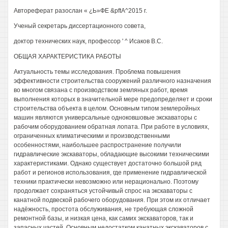
Автореферат разослан « ¿Ь»ФЕ &pftA^2015 г.
Ученый секретарь диссертационного совета,
доктор технических наук, профессор ' ^ Исаков B.C.
ОБЩАЯ ХАРАКТЕРИСТИКА РАБОТЫ
Актуальность темы исследования. Проблема повышения
эффективности строительства сооружений различного назначения
во многом связана с производством земляных работ, время
выполнения которых в значительной мере предопределяет и сроки
строительства объекта в целом. Основным типом землеройных
машин являются универсальные одноковшовые экскаваторы с
рабочим оборудованием обратная лопата. При работе в условиях,
ограниченных климатическими и производственными
особенностями, наибольшее распространение получили
гидравлические экскаваторы, обладающие высокими техническими
характеристиками. Однако существует достаточно большой ряд
работ и регионов использования, где применение гидравлической
техники практически невозможно или нерационально. Поэтому
продолжает сохраняться устойчивый спрос на экскаваторы с
канатной подвеской рабочего оборудования. При этом их отличает
надёжность, простота обслуживания, не требующая сложной
ремонтной базы, и низкая цена, как самих экскаваторов, так и
запасных частей. Основным недостатком канатных экскаваторов с