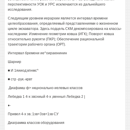
перспективности УОК и УРС исключаются из дальнейшего
исследования.
Следующим уровнем иерархии является интервал времени
целеобразования, определяемый представлениями о жизненном
цикле экскаватора. Здесь подцель СКМ декомпозирована на классы-
наследники: Изменение геометрии ковша (ИГК); Поворот ковша
относительно рукояти (ПКР); Обеспечение рациональной
траектории рабочего органа (ОРТ).
Интервал бремени ие^оираюнинин
Шарнир
■ И 1яииод;кпнмс^
■ стр -рук.-крвт
.Диафамш ф> нкцнонально-иелевых классов
Лебедка 1 4-х звсниый 4-х ¡веннып Лебедка 2 |
♦-
Привел 4-х зв.:1зв+3зв+1зв СУ
Диаграмма классов оборудования