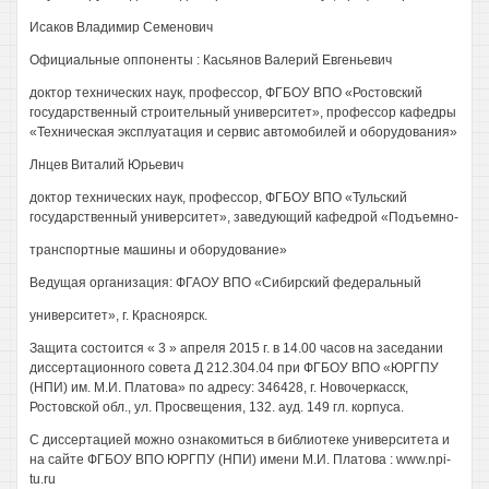
Исаков Владимир Семенович
Официальные оппоненты : Касьянов Валерий Евгеньевич
доктор технических наук, профессор, ФГБОУ ВПО «Ростовский
государственный строительный университет», профессор кафедры
«Техническая эксплуатация и сервис автомобилей и оборудования»
Лнцев Виталий Юрьевич
доктор технических наук, профессор, ФГБОУ ВПО «Тульский
государственный университет», заведующий кафедрой «Подъемно-
транспортные машины и оборудование»
Ведущая организация: ФГАОУ ВПО «Сибирский федеральный
университет», г. Красноярск.
Защита состоится « 3 » апреля 2015 г. в 14.00 часов на заседании
диссертационного совета Д 212.304.04 при ФГБОУ ВПО «ЮРГПУ
(НПИ) им. М.И. Платова» по адресу: 346428, г. Новочеркасск,
Ростовской обл., ул. Просвещения, 132. ауд. 149 гл. корпуса.
С диссертацией можно ознакомиться в библиотеке университета и
на сайте ФГБОУ ВПО ЮРГПУ (НПИ) имени М.И. Платова : www.npi-
tu.ru