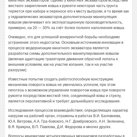
канатных экскаваторов. Однако у канатных экскаваторов вследствие
жесткого закрепления ковша к рукояти некоторая часть грунта
теряется при наборе и переносе его к месту выгрузки, в то время как
у гидравлических экскаваторов дополнительная манипуляция
ковшом увеличивает его эксплуатационную производительность,
примерно, на 20 — 30% за счёт более полного наполнения ковша.
Очевидно, что для успешной конкурентной борьбы необходимо
устранение этого недостатка. Основным источником инновации в
процессе модернизации канатного экскаватора является
разработка схемы дополнительного манипулирования ковшом
(включая адаптацию траектории движения обратной лопаты к
внешним условиям, как на участке копания, так и на участке
разгрузки).
Известные попытки создать работоспособную конструкцию
механизма поворота ковша не увенчались успехом, при этом
гипотеза о возможном управлении поворотом ковша при повороте
рукояти посредством жесткой тяги, соединяющей ковш и стрелу,
является перспективной и требует дальнейшего исследования.
Исследования процессов взаимодействия, определяющих характер
нагрузки на рабочий орган, отражены в работах В.И. Баловнева,
Ю.А. Ветрова, A.A. Гра-бовского, Н.Г. Домбровского, А.Н. Зеленина,
В.Я. Крикуна, В.П. Павлова, Д.И. Федорова и многих других.
Вопросы кинематики четырехзвенных механизмов разработаны в