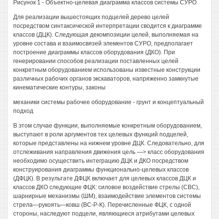
Рисунок 1 - Объектно-целевая диаграмма классов системы СУРО
Для реализации вышестоящих подцелей дерево целей
посредством синтаксической интерпретации сводится к диаграмме
классов (ДЦК). Следующая декомпозиции целей, выполняемая на
уровне состава и взаимосвязей элементов СУРО, предполагает
построение диаграммы классов оборудования (ДКО). При
генерировании способов реализации поставленных целей
конкретным оборудованием использованы известные конструкции
различных рабочих органов экскаваторов, напряженно замкнутые
кинематические контуры, законы
механики системы рабочее оборудование - грунт и концептуальный
подход
В этом случае функции, выполняемые конкретным оборудованием,
выступают в роли аргументов тех целевых функций подцелей,
которые представлены на нижнем уровне ДЦК. Следовательно, для
отслеживания направления движения цель —> класс оборудования
необходимо осуществить интеграцию ДЦК и ДКО посредством
конструирования диаграммы функционально-целевых классов
(ДФЦК). В результате ДФЦК включает для целевых классов ДЦК и
классов ДКО следующие ФЦК: силовое воздействие стрелы (СВС),
шарнирные механизмы (ШМ), взаимодействие элементов системы
стрела—рукоять—ковш (ВС-Р-К). Перечисленные ФЦК, с одной
стороны, наследуют подцели, являющиеся атрибутами целевых