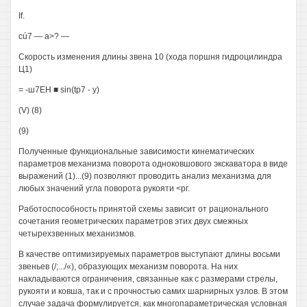
If.
cú7 — a>? —
Скорость изменения длины звена 10 (хода поршня гидроцилиндра
Ц1)
= -ш7ЕН ■ sin(tp7 - у)
(V) (8)
(9)
Полученные функциональные зависимости кинематических
параметров механизма поворота одноковшового экскаватора в виде
выражений (1)...(9) позволяют проводить анализ механизма для
любых значений угла поворота рукояти <рг.
Работоспособность принятой схемы зависит от рационального
сочетания геометрических параметров этих двух смежных
четырехзвенных механизмов.
В качестве оптимизируемых параметров выступают длины восьми
звеньев (/;.../«), образующих механизм поворота. На них
накладываются ограничения, связанные как с размерами стрелы,
рукояти и ковша, так и с прочностью самих шарнирных узлов. В этом
случае задача формулируется, как многопараметрическая условная