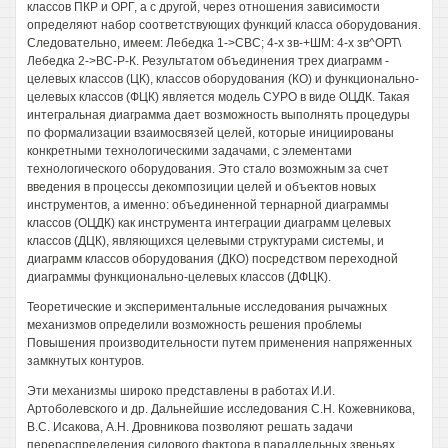
классов ПКР и ОРГ, а с другой, через отношения зависимости
определяют набор соответствующих функций класса оборудования.
Следовательно, имеем: Лебедка 1->СВС; 4-х зв-+ШМ: 4-х зв^ОРТ\
Лебедка 2->ВС-Р-К. Результатом объединения трех диаграмм -
целевых классов (ЦК), классов оборудования (КО) и функционально-
целевых классов (ФЦК) является модель СУРО в виде ОЦДК. Такая
интегральная диаграмма дает возможность выполнять процедуры
по формализации взаимосвязей целей, которые инициированы
конкретными технологическими задачами, с элементами
технологического оборудования. Это стало возможным за счет
введения в процессы декомпозиции целей и объектов новых
инструментов, а именно: объединенной тернарной диаграммы
классов (ОЦДК) как инструмента интеграции диаграмм целевых
классов (ДЦК), являющихся целевыми структурами системы, и
диаграмм классов оборудования (ДКО) посредством переходной
диаграммы функционально-целевых классов (ДФЦК).
Теоретические и экспериментальные исследования рычажных
механизмов определили возможность решения проблемы
Повышения производительности путем применения напряженных
замкнутых контуров.
Эти механизмы широко представлены в работах И.И.
Артоболевского и др. Дальнейшие исследования С.Н. Кожевникова,
B.C. Исакова, А.Н. Дровникова позволяют решать задачи
перераспределения силового фактора в параллельных звеньях