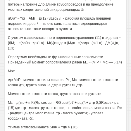
потерь на трение Дпо длине трубопроводов и на преодоление
местных сопротивлений в гидроцилиндрах Цг:
йО'а* - Фк) = АМг = Д(12) Здесь Л; - рабочая площадь поршней
гидроцилиндров; \ — плечо силы на штоке гидроцилиндров
относительно точки поворота рукояти.
С учетом вышеизложенного перепишем уравнения (11) в виде шк =
[ДМ; + с{<р0в - <рк1 а) - Мк]/]к шде = [Мдв - с(<рдв - (рк1 а) - ДМ;]//,)в,
(13)
Определим необходимые функциональные зависимости.
Приведенный момент сопротивления равен М.. = (М Р + Мс) — , (14)
Мое
где МкР - момент от силы копания Рк ; Мс - момент от сил тяжести
ковша дтк, грунта в ковше дтгр и рукояти дтр-
Момент от сил тяжести ковша, грунта в ковше и рукояти
Мс = д(тгр + mK)[Rp cos срг - RG cos((p7 + рцт)\ + дтр 0,SRpcos <ръ
(15) где тгр - масса грунта в ковше; тк - собственная масса ковша; Rc
- радиус центра масс ковша; тр - масса рукояти; - угловая
координата Rc.
Усилие в тяговом канате SmK = ^дв' > (16)