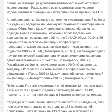
органа экскаватора, результатами физического и компьютерного
моделирования. Расхождение результатов математического
моделирования и проведенных экспериментов не превысило 14 %.
Апробация работы. Основные положения диссертационной работы
обсуждены и одобрены на 64-й научно-технической конференции в
рамках Юбилейного Международного конгресса «Креативные
подходы в образовательной, научной и производственной
деятельности», посвященного 80-летию СибАДИ (Омск, 2010 г.), 59-
й научно-технической конференции профессорско-
преподавательского состава, научных работников, аспирантов и
студентов ЮРГТУ (НПИ) (Новочеркасск, 2010 г.), 9-й Международной
научно-технической конференции «Новые технологии управления
движением технических объектов» (Новочеркасск, 2008 г.),
Российского учебно-методического совета УМО «Современные
тенденции Российской системы высшего профессионального
образования» (Тверь, 2008 г.), Международной научно-технической
конференции «Ин-терстроймех-2013» (Новочеркасск, 2013).
Публикации. По теме диссертации опубликовано 12 печатных работ,
в том числе 3 в научных изданиях рекомендованных ВАК РФ,
получен 1 патент на изобретение и 1 патент на полезную модель.
Структура и объем работы. Диссертация состоит из введения, пяти
глав, заключения, списка литературы из 133 наименований,
приложений. Текст изложен на 133 страницах и включает 47