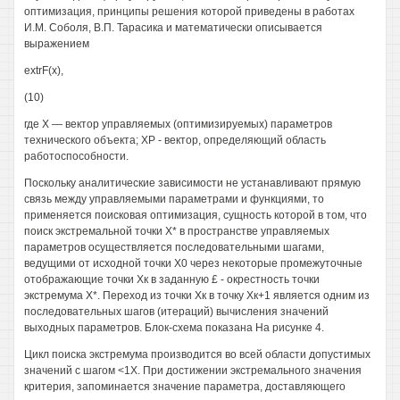
оптимизация, принципы решения которой приведены в работах
И.М. Соболя, В.П. Тарасика и математически описывается
выражением
extrF(x),
(10)
где X — вектор управляемых (оптимизируемых) параметров
технического объекта; ХР - вектор, определяющий область
работоспособности.
Поскольку аналитические зависимости не устанавливают прямую
связь между управляемыми параметрами и функциями, то
применяется поисковая оптимизация, сущность которой в том, что
поиск экстремальной точки X* в пространстве управляемых
параметров осуществляется последовательными шагами,
ведущими от исходной точки Х0 через некоторые промежуточные
отображающие точки Хк в заданную £ - окрестность точки
экстремума X*. Переход из точки Хк в точку Хк+1 является одним из
последовательных шагов (итераций) вычисления значений
выходных параметров. Блок-схема показана На рисунке 4.
Цикл поиска экстремума производится во всей области допустимых
значений с шагом <1Х. При достижении экстремального значения
критерия, запоминается значение параметра, доставляющего