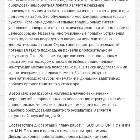
оборудованием обратная лопата является снижение
производительности за счет высыпания из ковша части грунта при
подъеме из забоя. Это обусловлено жестким креплением ковша к
рукояти. Установка дополнительных традиционных систем
управления поворотом ковша технически сложна и экономически не
целесообразна. Известны многочисленные попытки устранения
этого недостатка посредством введения дополнительных
кинематических звеньев. Однако они, несмотря на очевидный
потенциал такого подхода, не привели к положительному
результату. Это объясняется, прежде всего, разноплановым
несистемным подходом к проблеме выбора рациональной
конструкции механизма поворота ковша, а также недостаточными
теоретическими исследованиями в области замкнутых
кинематических контуров, кинематики и динамики адаптивных
рабочих органов канатного экскаватора.
В этой связи разработка комплекса научно-технических
мероприятий, направленных на обоснование структуры и выбор
рациональных кинематических и динамических параметров
рабочего оборудования канатного экскаватора, является
актуальной научной задачей.
Соответствие диссертации плану работ ФГБОУ ВПО ЮРГПУ (НПИ)
им. М.И. Платова и целевым комплексным программам.
Диссертационная работа выполнена в рамках научного