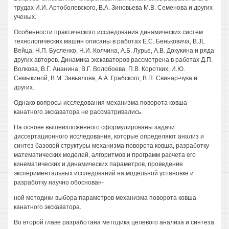
трудах И.И. Артоболевского, В.А. Зиновьева М.В. Семенова и других
ученых.
Особенности практического исследования динамических систем
технологических машин описаны в работах Е.С. Беньковича, B.JL
Вейца, Н.П. Бусленко, Н.И. Колчина, А.Б. Лурье, A.B. Докукина и ряда
других авторов. Динамика экскаваторов рассмотрена в работах Д.П.
Волкова, В.Г. Ананина, В.Г. Волобоева, П.В. Коротких, И.Ю.
Семыкиной, В.М. Завьялова, A.A. Грабского, В.П. Свинар-чука и
других.
Однако вопросы исследования механизма поворота ковша
канатного экскаватора не рассматривались.
На основе вышеизложенного сформулированы задачи
диссертационного исследования, которые определяют анализ и
синтез базовой структуры механизма поворота ковша, разработку
математических моделей, алгоритмов и программ расчета его
кинематических и динамических параметров, проведение
экспериментальных исследований на модельной установке и
разработку научно обоснован-
ной методики выбора параметров механизма поворота ковша
канатного экскаватора.
Во второй главе разработана методика целевого анализа и синтеза