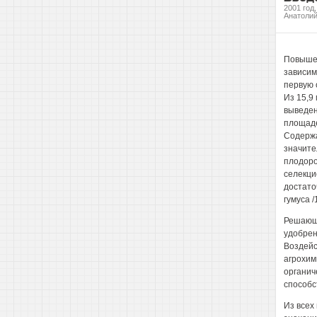
2001 год
Анатоли
Повышен
зависим
первую 
Из 15,9
выведен
площаде
Содержа
значите
плодоро
селекци
достато
гумуса /1
Решающе
удобрен
Воздейс
агрохим
органич
способс
Из всех