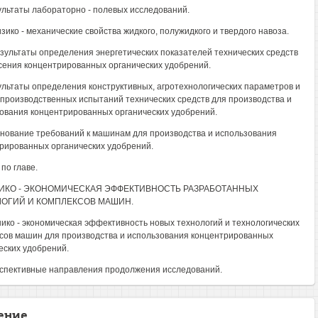
зультаты лабораторно - полевых исследований.
изико - механические свойства жидкого, полужидкого и твердого навоза.
Результаты определения энергетических показателей технических средств
сения концентрированных органических удобрений.
зультаты определения конструктивных, агротехнологических параметров и
производственных испытаний технических средств для производства и
ования концентрированных органических удобрений.
снование требований к машинам для производства и использования
рированных органических удобрений.
по главе.
НИКО - ЭКОНОМИЧЕСКАЯ ЭФФЕКТИВНОСТЬ РАЗРАБОТАННЫХ
ОГИЙ И КОМПЛЕКСОВ МАШИН.
хнико - экономическая эффективность новых технологий и технологических
сов машин для производства и использования концентрированных
еских удобрений.
рспективные направления продолжения исследований.
ение