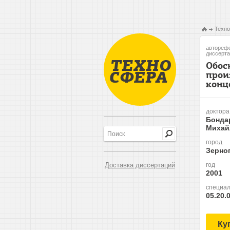
Техно
авторефе
диссерта
Обос
прои
конц
доктора
Бонда
Михай
город
Зерно
Доставка диссертаций
год
2001
специал
05.20.
Ку