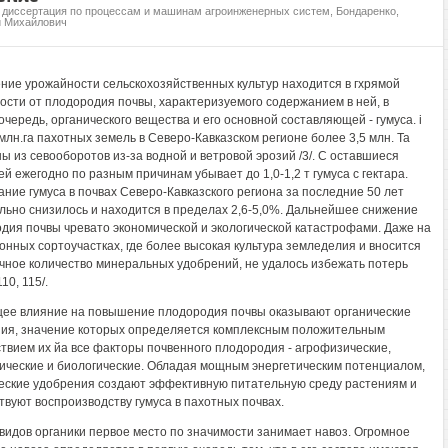
, диссертация по процессам и машинам агроинженерных систем, Бондаренко,
й Михайлович
ие урожайности сельскохозяйственных культур находится в гхрямой
ости от плодородия почвы, характеризуемого содержанием в ней, в
очередь, органического вещества и его основной составляющей - гумуса. i
 млн.га пахотных земель в Северо-Кавказском регионе более 3,5 млн. Та
ы из севооборотов из-за водной и ветровой эрозий /3/. С оставшиеся
й ежегодно по разным причинам убывает до 1,0-1,2 т гумуса с гектара.
ние гумуса в почвах Северо-Кавказского региона за последние 50 лет
льно снизилось и находится в пределах 2,6-5,0%. Дальнейшее снижение
дия почвы чревато экономической и экологической катастрофами. Даже на
онных сортоучастках, где более высокая культура земледелия и вносится
чное количество минеральных удобрений, не удалось избежать потерь
10, 115/.
е влияние на повышение плодородия почвы оказывают органические
ия, значение которых определяется комплексным положительным
твием их йа все факторы почвенного плодородия - агрофизические,
ические и биологические. Обладая мощным энергетическим потенциалом,
еские удобрения создают эффективную питательную среду растениям и
твуют воспроизводству гумуса в пахотных почвах.
 видов органики первое место по значимости занимает навоз. Огромное