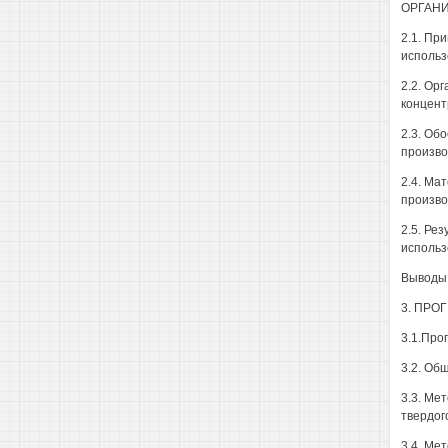
ОРГАНИ
2.1. Пр
использ
2.2. Ор
концент
2.3. Об
произво
2.4. Ма
произво
2.5. Ре
использ
Выводы 
3. ПРО
3.1.Про
3.2. Об
3.3. Ме
твердог
3.4. Ме