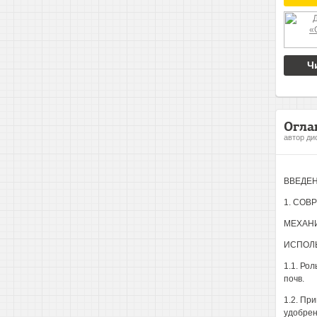
Ч
Огла
автор ди
ВВЕДЕН
1. СОВ
МЕХАН
ИСПОЛ
1.1. Ро
почв.
1.2. Пр
удобрен