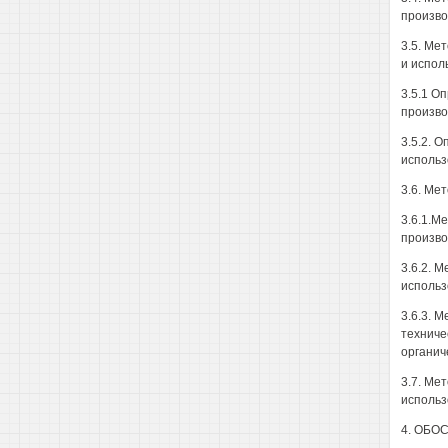
произво
3.5. Ме
и испол
3.5.1 О
произво
3.5.2. 
использ
3.6. Ме
3.6.1.М
произво
3.6.2. 
использ
3.6.3. 
техниче
органич
3.7. Ме
использ
4. ОБО