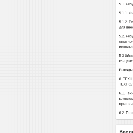
5.1. Ре
5.1.1. Ф
5.1.2. 
для вне
5.2. Ре
опытно-
использ
5.3.0бо
концент
Выводы 
6. ТЕХ
ТЕХНОЛ
6.1. Те
комплек
органич
6.2. Пе
Введ