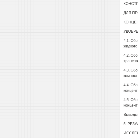
КОНСТ
ДЛЯ ПР
КОНЦЕ
УДОБРЕ
4.1. Об
жидкого
4.2. Об
транспо
4.3. Об
компоста
4.4. Об
концент
4.5. Об
концент
Выводы 
5. РЕЗ
ИССЛЕД