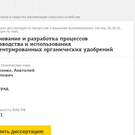
логии и средства механизации сельского хозяйства
рат диссертации по процессам и машинам агроинженерных систем, 05.20.01,
ция на тему:
нование и разработка процессов
зводства и использования
ентрированных органических удобрений
 технических наук
ренко, Анатолий
лович
град
ьность ВАК РФ
01
пить диссертацию