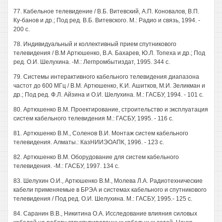
77. Кабельное телевидение / В.Б. Витевский, А.П. Коновалов, В.П.
Ку-банов и др.; Под ред. В.Б. Витевского. М.: Радио и связь, 1994. -
200 с.
78. Индивидуальный и коллективный прием спутникового
телевидения / В.М Артюшенко, В.А. Бахарев, Ю.Л. Топеха и др.; Под
ред. О.И. Шелухина. -М.: Легпромбытиздат, 1995. 344 с.
79. Системы интерактивного кабельного телевидения диапазона
частот до 600 МГц / В.М. Артюшенко, К.И. Ашитков, М.И. Зеликман и
др.; Под ред. Ф.Л. Айзина и О.И. Шелухина. М.: ГАСБУ, 1994. - 101 с.
80. Артюшенко В.М. Проектирование, строительство и эксплуатация
систем кабельного телевидения М.: ГАСБУ, 1995. - 116 с.
81. Артюшенко В.М., Соленов В.И. Монтаж систем кабельного
телевидения. Алматы.: КазНИИЭОАПК, 1996. - 123 с.
82. Артюшенко В.М. Оборудование для систем кабельного
телевидения. -М.: ГАСБУ, 1997. 134 с.
83. Шелухин О.И., Артюшенко В.М., Молева Л.А. Радиотехнические
кабели применяемые в БРЭА и системах кабельного и спутникового
телевидения / Под ред. О.И. Шелухина. М.: ГАСБУ, 1995.- 125 с.
84. Саранин В.В., Никитина О.А. Исследование влияния силовых