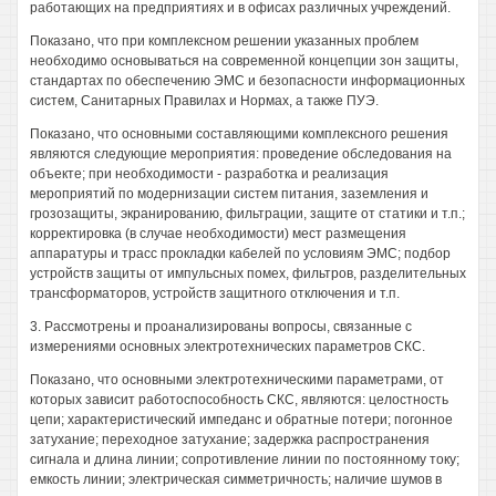
работающих на предприятиях и в офисах различных учреждений.
Показано, что при комплексном решении указанных проблем
необходимо основываться на современной концепции зон защиты,
стандартах по обеспечению ЭМС и безопасности информационных
систем, Санитарных Правилах и Нормах, а также ПУЭ.
Показано, что основными составляющими комплексного решения
являются следующие мероприятия: проведение обследования на
объекте; при необходимости - разработка и реализация
мероприятий по модернизации систем питания, заземления и
грозозащиты, экранированию, фильтрации, защите от статики и т.п.;
корректировка (в случае необходимости) мест размещения
аппаратуры и трасс прокладки кабелей по условиям ЭМС; подбор
устройств защиты от импульсных помех, фильтров, разделительных
трансформаторов, устройств защитного отключения и т.п.
3. Рассмотрены и проанализированы вопросы, связанные с
измерениями основных электротехнических параметров СКС.
Показано, что основными электротехническими параметрами, от
которых зависит работоспособность СКС, являются: целостность
цепи; характеристический импеданс и обратные потери; погонное
затухание; переходное затухание; задержка распространения
сигнала и длина линии; сопротивление линии по постоянному току;
емкость линии; электрическая симметричность; наличие шумов в