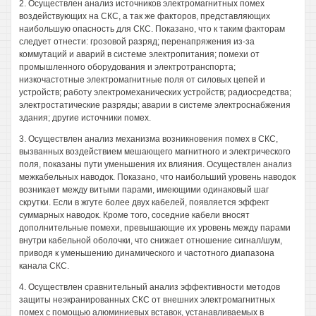
2. Осуществлен анализ источников электромагнитных помех
воздействующих на СКС, а так же факторов, представляющих
наибольшую опасность для СКС. Показано, что к таким факторам
следует отнести: грозовой разряд; перенапряжения из-за
коммутаций и аварий в системе электропитания; помехи от
промышленного оборудования и электротранспорта;
низкочастотные электромагнитные поля от силовых цепей и
устройств; работу электромеханических устройств; радиосредства;
электростатические разряды; аварии в системе электроснабжения
здания; другие источники помех.
3. Осуществлен анализ механизма возникновения помех в СКС,
вызванных воздействием мешающего магнитного и электрического
поля, показаны пути уменьшения их влияния. Осуществлен анализ
межкабельных наводок. Показано, что наибольший уровень наводок
возникает между витыми парами, имеющими одинаковый шаг
скрутки. Если в жгуте более двух кабелей, появляется эффект
суммарных наводок. Кроме того, соседние кабели вносят
дополнительные помехи, превышающие их уровень между парами
внутри кабельной оболочки, что снижает отношение сигнал/шум,
приводя к уменьшению динамического и частотного диапазона
канала СКС.
4. Осуществлен сравнительный анализ эффективности методов
защиты неэкранированных СКС от внешних электромагнитных
помех с помощью алюминиевых вставок, устанавливаемых в