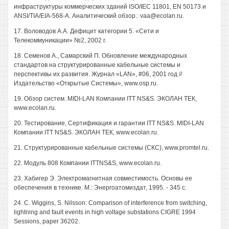
инфраструктуры коммерческих зданий ISO/IEC 11801, EN 50173 и
ANSI/TIA/EIA-568-A. Аналитический обзор.: vaa@ecolan.ru.
17. Воловодов А.А. Дефицит категории 5. «Сети и
Телекоммуникации» №2, 2002 г.
18. Семенов А., Самарский П. Обновление международных
стандартов на структурированные кабельные системы и
перспективы их развития. Журнал «LAN», #06, 2001 год //
Издательство «Открытые Системы», www.osp.ru.
19. Обзор систем. MIDI-LAN Компании ITT NS&S. ЭКОЛАН ТЕК,
www.ecolan.ru.
20. Тестирование, Сертификация и гарантии ITT NS&S. MIDI-LAN
Компании ITT NS&S. ЭКОЛАН ТЕК, www.ecolan.ru.
21. Структурированные кабельные системы (СКС), www.promtel.ru.
22. Модуль 808 Компании ITTNS&S, www.ecolan.ru.
23. Хабигер Э. Электромагнитная совместимость. Основы ее
обеспечения в технике. М.: Энергоатомиздат, 1995. - 345 с.
24. С. Wiggins, S. Nilsson: Comparison of interference from switching,
lightning and fault events in high voltage substations CIGRE 1994
Sessions, paper 36202.