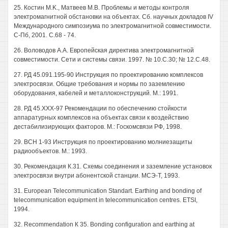
25. Костин M.K., Матвеев M.B. Проблемы и методы контроля
электромагнитной обстановки на объектах. Сб. научных докладов IV
Международного симпозиума по электромагнитной совместимости.
С-Пб, 2001. С.68 - 74.
26. Воловодов А.А. Европейская директива электромагнитной
совместимости. Сети и системы связи. 1997. № 10.С.30; № 12.С.48.
27. РД 45.091.195-90 Инструкция по проектированию комплексов
электросвязи. Общие требования и нормы по заземлению
оборудования, кабелей и металлоконструкций. М.: 1991.
28. РД 45.ХХХ-97 Рекомендации по обеспечению стойкости
аппаратурных комплексов на объектах связи к воздействию
дестабилизирующих факторов. М.: Госкомсвязи РФ, 1998.
29. ВСН 1-93 Инструкция по проектированию молниезащиты
радиообъектов. М.: 1993.
30. Рекомендация К.31. Схемы соединения и заземление установок
электросвязи внутри абонентской станции. МСЭ-Т, 1993.
31. European Telecommunication Standart. Earthing and bonding of
telecommunication equipment in telecommunication centres. ETSI,
1994.
32. Recommendation К 35. Bonding configuration and earthing at