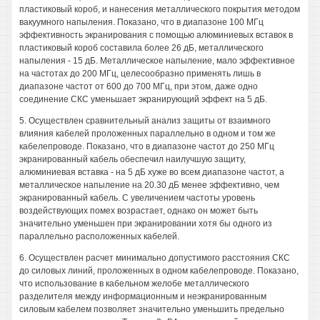
пластиковый короб, и нанесения металлического покрытия методом
вакуумного напыления. Показано, что в диапазоне 100 МГц
эффективность экранирования с помощью алюминиевых вставок в
пластиковый короб составила более 26 дБ, металлического
напыления - 15 дБ. Металлическое напыление, мало эффективное
на частотах до 200 МГц, целесообразно применять лишь в
диапазоне частот от 600 до 700 МГц, при этом, даже одно
соединение СКС уменьшает экранирующий эффект на 5 дБ.
5. Осуществлен сравнительный анализ защиты от взаимного
влияния кабелей проложенных параллельно в одном и том же
кабелепроводе. Показано, что в диапазоне частот до 250 МГц
экранированный кабель обеспечил наилучшую защиту,
алюминиевая вставка - на 5 дБ хуже во всем диапазоне частот, а
металлическое напыление на 20.30 дБ менее эффективно, чем
экранированный кабель. С увеличением частоты уровень
воздействующих помех возрастает, однако он может быть
значительно уменьшен при экранировании хотя бы одного из
параллельно расположенных кабелей.
6. Осуществлен расчет минимально допустимого расстояния СКС
до силовых линий, проложенных в одном кабелепроводе. Показано,
что использование в кабельном желобе металлического
разделителя между информационным и неэкранированным
силовым кабелем позволяет значительно уменьшить предельно