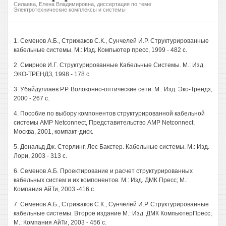
Силаева, Елена Владимировна, диссертация по теме
Электротехнические комплексы и системы
1. Семенов А.Б., Стрижаков С.К., Сунчелей И.Р. Структурированные
кабельные системы. М.: Изд. Компьютер пресс, 1999 - 482 с.
2. Смирнов И.Г. Структурированные Кабельные Системы. М.: Изд.
ЭКО-ТРЕНДЗ, 1998 - 178 с.
3. Убайдуллаев P.P. Волоконно-оптические сети. М.: Изд. Эко-Трендз,
2000 - 267 с.
4. Пособие по выбору компонентов структурированной кабельной
системы AMP Netconnect, Представительство AMP Netconnect,
Москва, 2001, компакт-диск.
5. Дональд Дж. Стерлинг, Лес Бакстер. Кабельные системы. М.: Изд.
Лори, 2003 - 313 с.
6. Семенов А.Б. Проектирование и расчет структурированных
кабельных систем и их компонентов. М.: Изд. ДМК Пресс; М.:
Компания АйТи, 2003 -416 с.
7. Семенов А.Б., Стрижаков С.К., Сунчелей И.Р. Структурированные
кабельные системы. Второе издание М.: Изд. ДМК КомпьютерПресс;
М.: Компания АйТи, 2003 - 456 с.