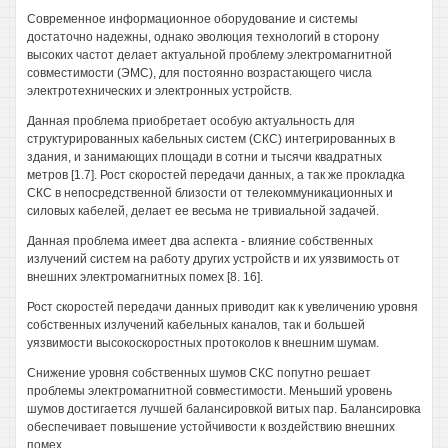
Современное информационное оборудование и системы
достаточно надежны, однако эволюция технологий в сторону
высоких частот делает актуальной проблему электромагнитной
совместимости (ЭМС), для постоянно возрастающего числа
электротехнических и электронных устройств.
Данная проблема приобретает особую актуальность для
структурированных кабельных систем (СКС) интегрированных в
здания, и занимающих площади в сотни и тысячи квадратных
метров [1.7]. Рост скоростей передачи данных, а так же прокладка
СКС в непосредственной близости от телекоммуникационных и
силовых кабелей, делает ее весьма не тривиальной задачей.
Данная проблема имеет два аспекта - влияние собственных
излучений систем на работу других устройств и их уязвимость от
внешних электромагнитных помех [8. 16].
Рост скоростей передачи данных приводит как к увеличению уровня
собственных излучений кабельных каналов, так и большей
уязвимости высокоскоростных протоколов к внешним шумам.
Снижение уровня собственных шумов СКС попутно решает
проблемы электромагнитной совместимости. Меньший уровень
шумов достигается лучшей балансировкой витых пар. Балансировка
обеспечивает повышение устойчивости к воздействию внешних
помех.