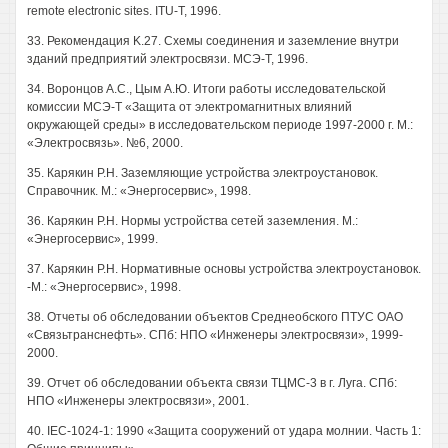
remote electronic sites. ITU-T, 1996.
33. Рекомендация K.27. Схемы соединения и заземление внутри
зданий предприятий электросвязи. МСЭ-Т, 1996.
34. Воронцов А.С., Цым А.Ю. Итоги работы исследовательской
комиссии МСЭ-Т «Защита от электромагнитных влияний
окружающей среды» в исследовательском периоде 1997-2000 г. М.:
«Электросвязь». №6, 2000.
35. Карякин Р.Н. Заземляющие устройства электроустановок.
Справочник. М.: «Энергосервис», 1998.
36. Карякин Р.Н. Нормы устройства сетей заземления. М.:
«Энергосервис», 1999.
37. Карякин Р.Н. Нормативные основы устройства электроустановок.
-М.: «Энергосервис», 1998.
38. Отчеты об обследовании объектов Среднеобского ПТУС ОАО
«Связьтранснефть». СПб: НПО «Инженеры электросвязи», 1999-
2000.
39. Отчет об обследовании объекта связи ТЦМС-3 в г. Луга. СПб:
НПО «Инженеры электросвязи», 2001.
40. IEC-1024-1: 1990 «Защита сооружений от удара молнии. Часть 1: