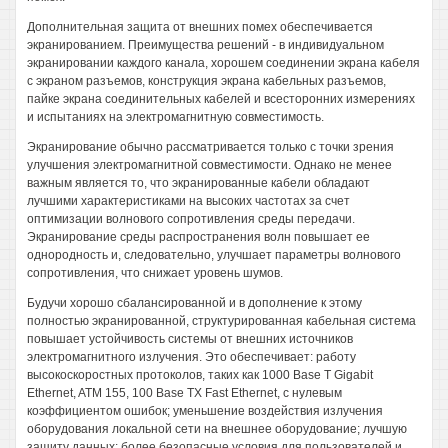
Дополнительная защита от внешних помех обеспечивается
экранированием. Преимущества решений - в индивидуальном
экранировании каждого канала, хорошем соединении экрана кабеля
с экраном разъемов, конструкция экрана кабельных разъемов,
пайке экрана соединительных кабелей и всесторонних измерениях
и испытаниях на электромагнитную совместимость.
Экранирование обычно рассматривается только с точки зрения
улучшения электромагнитной совместимости. Однако не менее
важным является то, что экранированные кабели обладают
лучшими характеристиками на высоких частотах за счет
оптимизации волнового сопротивления среды передачи.
Экранирование среды распространения волн повышает ее
однородность и, следовательно, улучшает параметры волнового
сопротивления, что снижает уровень шумов.
Будучи хорошо сбалансированной и в дополнение к этому
полностью экранированной, структурированная кабельная система
повышает устойчивость системы от внешних источников
электромагнитного излучения. Это обеспечивает: работу
высокоскоростных протоколов, таких как 1000 Base Т Gigabit
Ethernet, ATM 155, 100 Base TX Fast Ethernet, с нулевым
коэффициентом ошибок; уменьшение воздействия излучения
оборудования локальной сети на внешнее оборудование; лучшую
защиту данных; более безопасные условия для пользователей и