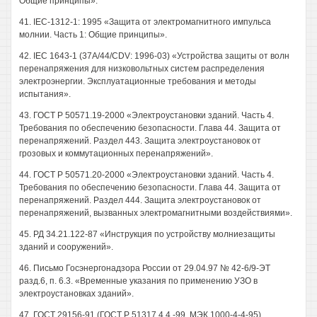
Общие принципы».
41. IEC-1312-1: 1995 «Защита от электромагнитного импульса
молнии. Часть 1: Общие принципы».
42. IEC 1643-1 (37A/44/CDV: 1996-03) «Устройства защиты от волн
перенапряжения для низковольтных систем распределения
электроэнергии. Эксплуатационные требования и методы
испытания».
43. ГОСТ Р 50571.19-2000 «Электроустановки зданий. Часть 4.
Требования по обеспечению безопасности. Глава 44. Защита от
перенапряжений. Раздел 443. Защита электроустановок от
грозовых и коммутационных перенапряжений».
44. ГОСТ Р 50571.20-2000 «Электроустановки зданий. Часть 4.
Требования по обеспечению безопасности. Глава 44. Защита от
перенапряжений. Раздел 444. Защита электроустановок от
перенапряжений, вызванных электромагнитными воздействиями».
45. РД 34.21.122-87 «Инструкция по устройству молниезащиты
зданий и сооружений».
46. Письмо Госэнергонадзора России от 29.04.97 № 42-6/9-ЭТ
разд.6, п. 6.3. «Временные указания по применению УЗО в
электроустановках зданий».
47. ГОСТ 29156-91 (ГОСТ Р 51317.4.4.-99. МЭК 1000-4-4-95)