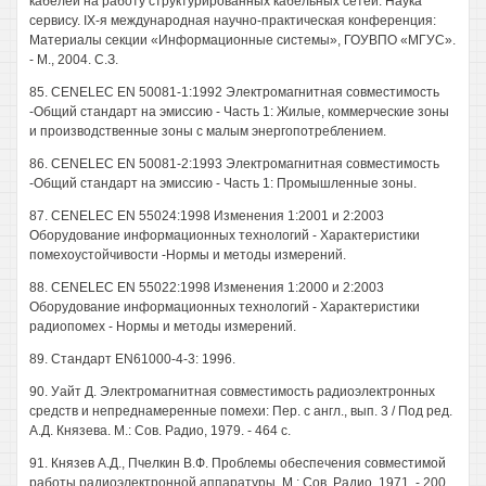
кабелей на работу структурированных кабельных сетей. Наука
сервису. IX-я международная научно-практическая конференция:
Материалы секции «Информационные системы», ГОУВПО «МГУС».
- М., 2004. С.З.
85. CENELEC EN 50081-1:1992 Электромагнитная совместимость
-Общий стандарт на эмиссию - Часть 1: Жилые, коммерческие зоны
и производственные зоны с малым энергопотреблением.
86. CENELEC EN 50081-2:1993 Электромагнитная совместимость
-Общий стандарт на эмиссию - Часть 1: Промышленные зоны.
87. CENELEC EN 55024:1998 Изменения 1:2001 и 2:2003
Оборудование информационных технологий - Характеристики
помехоустойчивости -Нормы и методы измерений.
88. CENELEC EN 55022:1998 Изменения 1:2000 и 2:2003
Оборудование информационных технологий - Характеристики
радиопомех - Нормы и методы измерений.
89. Стандарт EN61000-4-3: 1996.
90. Уайт Д. Электромагнитная совместимость радиоэлектронных
средств и непреднамеренные помехи: Пер. с англ., вып. 3 / Под ред.
А.Д. Князева. М.: Сов. Радио, 1979. - 464 с.
91. Князев А.Д., Пчелкин В.Ф. Проблемы обеспечения совместимой
работы радиоэлектронной аппаратуры. М.: Сов. Радио, 1971. - 200