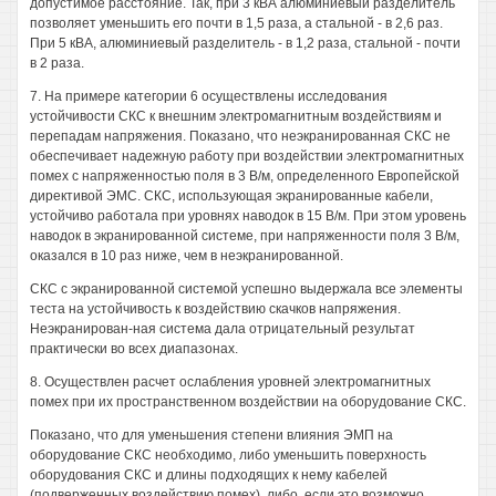
допустимое расстояние. Так, при 3 кВА алюминиевый разделитель
позволяет уменьшить его почти в 1,5 раза, а стальной - в 2,6 раз.
При 5 кВА, алюминиевый разделитель - в 1,2 раза, стальной - почти
в 2 раза.
7. На примере категории 6 осуществлены исследования
устойчивости СКС к внешним электромагнитным воздействиям и
перепадам напряжения. Показано, что неэкранированная СКС не
обеспечивает надежную работу при воздействии электромагнитных
помех с напряженностью поля в 3 В/м, определенного Европейской
директивой ЭМС. СКС, использующая экранированные кабели,
устойчиво работала при уровнях наводок в 15 В/м. При этом уровень
наводок в экранированной системе, при напряженности поля 3 В/м,
оказался в 10 раз ниже, чем в неэкранированной.
СКС с экранированной системой успешно выдержала все элементы
теста на устойчивость к воздействию скачков напряжения.
Неэкранирован-ная система дала отрицательный результат
практически во всех диапазонах.
8. Осуществлен расчет ослабления уровней электромагнитных
помех при их пространственном воздействии на оборудование СКС.
Показано, что для уменьшения степени влияния ЭМП на
оборудование СКС необходимо, либо уменьшить поверхность
оборудования СКС и длины подходящих к нему кабелей
(подверженных воздействию помех), либо, если это возможно,