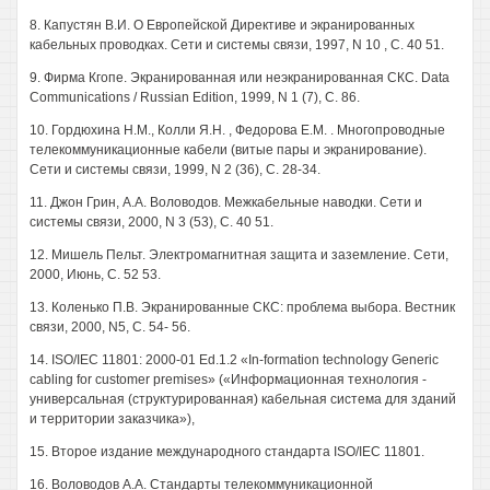
8. Капустян В.И. О Европейской Директиве и экранированных
кабельных проводках. Сети и системы связи, 1997, N 10 , С. 40 51.
9. Фирма Кгопе. Экранированная или неэкранированная СКС. Data
Communications / Russian Edition, 1999, N 1 (7), С. 86.
10. Гордюхина Н.М., Колли Я.Н. , Федорова Е.М. . Многопроводные
телекоммуникационные кабели (витые пары и экранирование).
Сети и системы связи, 1999, N 2 (36), С. 28-34.
11. Джон Грин, А.А. Воловодов. Межкабельные наводки. Сети и
системы связи, 2000, N 3 (53), С. 40 51.
12. Мишель Пельт. Электромагнитная защита и заземление. Сети,
2000, Июнь, С. 52 53.
13. Коленько П.В. Экранированные СКС: проблема выбора. Вестник
связи, 2000, N5, С. 54- 56.
14. ISO/IEC 11801: 2000-01 Ed.1.2 «In-formation technology Generic
cabling for customer premises» («Информационная технология -
универсальная (структурированная) кабельная система для зданий
и территории заказчика»),
15. Второе издание международного стандарта ISO/IEC 11801.
16. Воловодов А.А. Стандарты телекоммуникационной