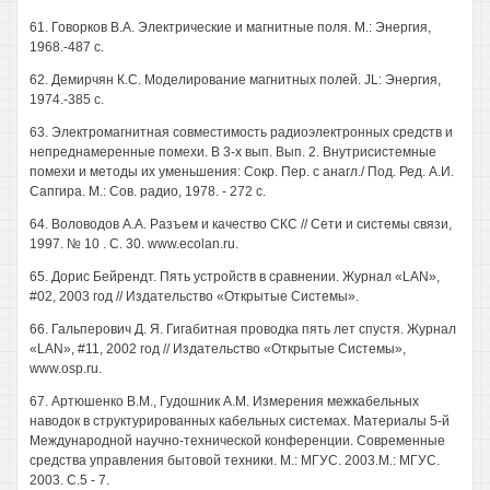
61. Говорков В.А. Электрические и магнитные поля. М.: Энергия,
1968.-487 с.
62. Демирчян К.С. Моделирование магнитных полей. JL: Энергия,
1974.-385 с.
63. Электромагнитная совместимость радиоэлектронных средств и
непреднамеренные помехи. В 3-х вып. Вып. 2. Внутрисистемные
помехи и методы их уменьшения: Сокр. Пер. с анагл./ Под. Ред. А.И.
Сапгира. М.: Сов. радио, 1978. - 272 с.
64. Воловодов А.А. Разъем и качество СКС // Сети и системы связи,
1997. № 10 . С. 30. www.ecolan.ru.
65. Дорис Бейрендт. Пять устройств в сравнении. Журнал «LAN»,
#02, 2003 год // Издательство «Открытые Системы».
66. Гальперович Д. Я. Гигабитная проводка пять лет спустя. Журнал
«LAN», #11, 2002 год // Издательство «Открытые Системы»,
www.osp.ru.
67. Артюшенко В.М., Гудошник A.M. Измерения межкабельных
наводок в структурированных кабельных системах. Материалы 5-й
Международной научно-технической конференции. Современные
средства управления бытовой техники. М.: МГУС. 2003.М.: МГУС.
2003. С.5 - 7.