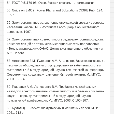
54. ГОСТ Р 51179-98 «Устройства и системы телемеханики».
55. Guide on EMC in Power Plants and Substations CIGRE Publ. 124,
1997.
56. Электромагнитное загрязнение окружающей среды и здоровье
населения России. М.: «Российская ассоциация общественного
здоровья», 1997.
57. Электромагнитная совместимость радиоэлектронных средств.
Конспект лекций по техническим специальностям направления
«Телекоммуникации». ОНАС. Центр дистанционного обучения им.
А.С. Попова.
58. Артюшенко В.М., Гудошник A.M. Анализ проблем возникающих в
пассивном оборудовании структурированных кабельных систем.
Материалы 5-й Международной научно-технической конференции.
Современные средства управления бытовой техники. М.: МГУС.
2003. С.З - 4.
59. Гудошник A.M., Артюшенко В.М. Проблемы межкабельных
наводок и электромагнитной совместимости в кабельных системах.
Наука — сервису. Материалы 8-й Международной научно-
практической конференции. М.: МГУС. 2003. С.105- 107.
60. Бухгольц. Г. Расчет электрических и магнитных полей. М.: ИЛ,
1961.-712 с.