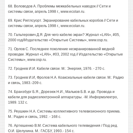
68. Воловодов А. Проблемы межкабельных наводок // Сети и
системы связи, апрель 1998 г., www.ecolan.ru.
69. Крис Ригглсуорт. Экранирование кабельных коробов // Сети и
системы связи, апрель 1998 г., www.ecolan.ru.
70. Гальперович Д.Я. Для чего кабелю экран? Журнал «LAN», #05,
2000 год//Издательство «Открытые Системы», www.osp.ru.
71. Орлов С. Последнее поколение неэкранированной медной
проводки. Журнал «LAN», #03, 2002 год // Издательство «Открытые
Системы», www.osp.ru.
72. Гроднев И.И. Кабели связи. М.: Энергия, 1976. - 270 с.
73. Гроднев И.И, Фролов Н.А. Коаксиальные кабели связи. М.: Радио
и связь, 1983.-209 с.
74. Бранзбург Б.Я., Дорезюк Н.И., Мальков Б.В. и др. Провода и
кабели для радиоэлектронной аппаратуры. -М. Информэлектро,
1989. 132 с.
75. Реушкин Н.А. Системы коллективного телевизионного приема.
М.: Радио и связь, 1992. - 168 с.
76. Артюшенко В.М. Система кабельного телевидения / Под ред.
О.И. Шелухина. М.: ГАСБУ, 1993.- 154 с.