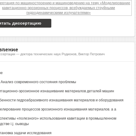
итать диссертацию
вление
ссертации — доктора технических наук Родионов, Виктор Петрович
ие
. Анализ современного состояния проблемы
витационно-эрозионное изнашивание материалов деталей машин
обенности гидроабразивного изнашивания материалов и оборудования
делирование процессов эрозионного изнашивания материалов. а а
рспективы «полезного» использования кавитации в промышленном
стве i.j. оыводы
становка задачи исследования