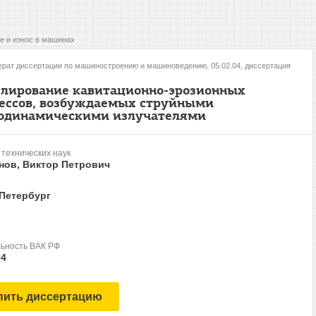
е и износ в машинах
рат диссертации по машиностроению и машиноведению, 05.02.04, диссертация
лирование кавитационно-эрозионных
ессов, возбуждаемых струйными
одинамическими излучателями
 технических наук
нов, Виктор Петрович
-Петербург
ьность ВАК РФ
04
пить диссертацию