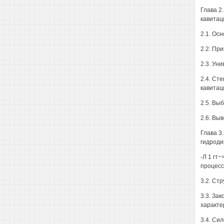
Глава 2
кавитац
2.1. Ос
2.2. Пр
2.3. Ун
2.4. Ст
кавитац
2.5. Вы
2.6. Выв
Глава 3
гидроди
-Л 1 гт
процесс
3.2. Ст
3.3. За
характе
3.4. Си