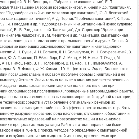
монографий: В. Н. Виноградов "Абразивное изнашивание", Е. П.
ская "Кавитационная эрозия гребных винтов", Р. Кнепп и др. "Кавитация",
рев "Гидрообразивный износ металлов при кавитации", Ю. Л. Левковский
ура кавитационных течений", А. Д. Перник "Проблемы кавитации", К. Прис
", Л. И. Погодаев и др. "Гидрообразивный и каБитационный износ судового
вания", В . В. Рождествешшй "Кавитация", Дж. Спринжер "Эрозия при
твии капель яшдкости", и . М. Федоткин и др. "Кавитация, кавитационная
 и технология, их использование в промышленности" и другие. Большой
 раскрытие важнейших закономерностей кавитации и кавитадиониой
несли: А. Н. Буше, И. Н. Богачев, Д. Н. Большуткин, И. Н. Воскресенский, В.
нек, Ю, А. Гривнин, П. Ейзенберг, Р. И. Минц, А. И. Некоз, Т. Окада, М.
 А. П. Пимошенко, В. Н. Половинкин, В. П. Pao, Н. Г .Тимербулатов, А.
адам, В . В. Фомин, Ф. Ж. Хэммит, 10. Н. Цветков, Ф. Эдлер.Большинство
фий посвящено главным образом проблеме борьбы с кавитацией и ее
ным воздействием. Значительно меньше внимания уделяется решению
й задачи - использованию кавитации как полезного явления при
нии сплошных сред.Исследования, проведенные автором данной работы,
правлены на выявление основных закономерностей струйной кавитации,
е технических средств и установление оптимальных режимов их
ования, позволяющих с наибольшей эффективностью выполнять работы
ионному разрушению разного рода наслоений, отложений, обрастаний и
нежелательных образований на поверхностях машин и механизмов,
ющих в процессе их эксплуатации.Работы в этом направлении были
авюром еще в 70-е гг. с поиска методов по определению кавитационной
ости струйного истечения жидкостей из сопел, применяемых при