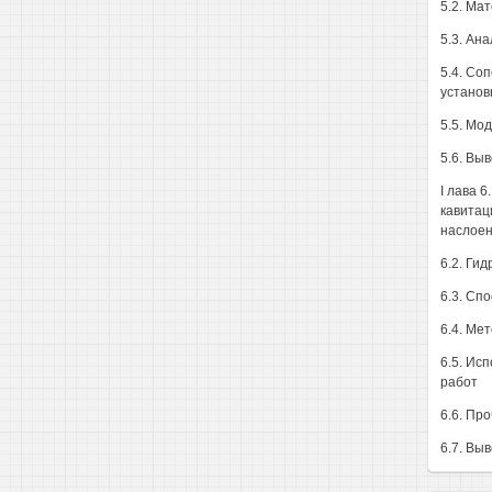
5.2. Ма
5.3. Ан
5.4. Со
установ
5.5. Мо
5.6. Вы
I лава 
кавитац
наслоен
6.2. Ги
6.3. Сп
6.4. Ме
6.5. Ис
работ
6.6. Пр
6.7. Вы