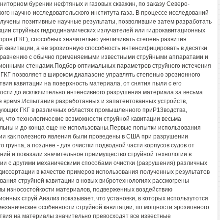
ниторном бурении нефтяных и газовых скважин, по заказу Северо-
кого научно-исследовательского института газа. В процессе исследований
лучены позитивные научные результаты, позволившие затем разработать
кции струйных гидродинамических излучателей или гидрокавитационных
оров (ГКГ), способных значительно увеличивать степень развития
й кавитации, а ее эрозионную способность интенсифицировать в десятки
сравнению с обычно применяемыми известными струйными аппаратами и
ионными стендами.Подбор оптимальных параметров струйного истечения
 ГКГ позволяет в широком диапазоне управлять степенью эрозионного
твия кавитации на поверхность материала, от снятия пыли с его
ости до исключительно интенсивного разрушения материала за весьма
е время.Испытания разработанных и запатентованных устройств,
ующих ГКГ в различных областях промышленного приР13водства,
и, что технологические возможности струйной кавитации весьма
льны и до конца еще не использованы.Первые попытки использования
ии как полезного явления были проведены в США при разрушении
о грунта, а позднее - для очистки подводной части корпусов судов от
ний и показали значительное преимущество струйной технологии в
ии с другими механическими способами очистки (разрушения) различных
 диссертации в качестве примеров использования полученных результатов
вания струйной кавитации в новых вибротехнологиях рассмогрены
ы износостойкости материалов, подверженных воздействию
ионных струй.Анализ показывает, что установки, в которых использутотся
еханические особенности струйной кавитации, по мощности эрозионного
твия на материалы значительно превосходят все известные