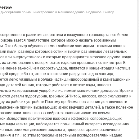
ение
, диссертация по машиностроению и машиноведению, Родионов, Виктор
ч
 современного развития энергетики и воздушного транспорта все более
ырисовывается препятствие, которое можно назвать эрозионным
м. Этот барьер обусловлен мельчайшими частицами - каплями влаги и
ами пыли, размеры которых в сотни и тысячи раз меньше летательных
ов или энергоустановок и которые превращаются в грозное оружие, когда
ь их столкновения с поверхностью изделия превышает сотни метров Б
.Не менее важной, чем скорость удара, является и концентрация частиц в
щей среде, ибо то, что не в состоянии разрушить одна частица,
ется легко уязвимым в облаке частиц.Гидрообразивный и кавитационный
яда деталей машин, которые работают в потоке воды, наносит
льный материальный ущерб, исчисляемый миллионами долларов. Эрозии
аются детали гидротурбин, гребных БРТнтоБ, насосов, опор скольжения и
других рабочих устройств.Поэтому проблема повышения долговечности
выяснение причин вызывающих износ ведуших деталей, а также полезное
ование кавитации в новых вибротехнологиях является весьма
ной.Вследствие практической важности эффектов, сопровождающих
ые виды кавитации, наблюдается повышенный интерес к исследованию
ионных режимов движения жидкости, процессов эрозии различного
вания и т.п. По этим вопросам известными исследователями издано