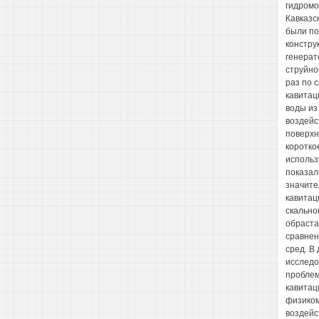
гидромо
Кавказс
были по
констру
генерат
струйно
раз по 
кавитац
воды из
воздейс
поверхн
коротко
использ
показал
значите
кавитац
скальног
обраста
сравнен
сред. В
исследо
проблем
кавитац
физиком
воздейс