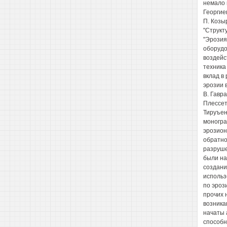
немало 
Георгиев
П. Козы
"Структ
"Эрозия
оборудо
воздейс
техника
вклад в
эрозии в
В. Гавра
Плессет,
Тируъенг
моногра
эрозион
обратно
разруше
были на
создани
использ
по эроз
прочих 
возника
начаты 
способн