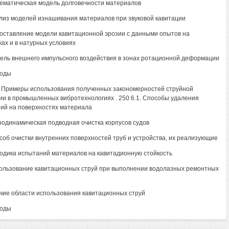
тематическая модель долговечности материалов
ализ моделей изнашивания материалов при звуковой кавитации
поставление модели кавитационной эрозии с данными опытов на
ках и в натурных условиях
дель внешнего импульсного воздействия в зонах ротационной деформации
воды
6. Примеры использования полученных закономерностей струйной
ии в промышленных вибротехнологиях . 250 6.1. Способы удаления
ий на поверхностях материала
дродинамическая подводная очистка корпусов судов
особ очистки внутренних поверхностей труб и устройства, их реализующие
тодика испытаний материалов на кавитадионную стойкость
пользование кавитационных струй при выполнении водолазных ремонтных
очие области использования кавитационных струй
воды