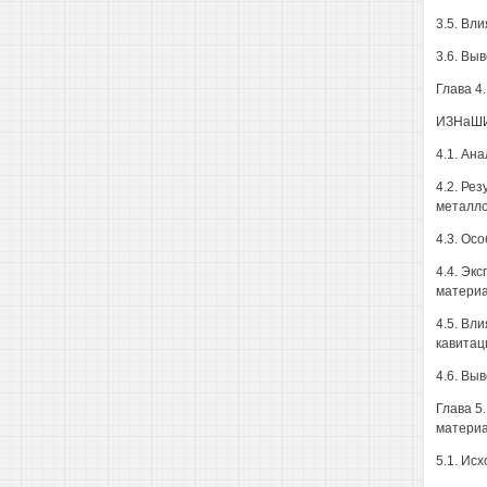
3.5. Вл
3.6. Вы
Глава 4
ИЗНаШ
4.1. Ан
4.2. Ре
металл
4.3. Ос
4.4. Эк
материа
4.5. Вл
кавитац
4.6. Вы
Глава 5
матери
5.1. Ис