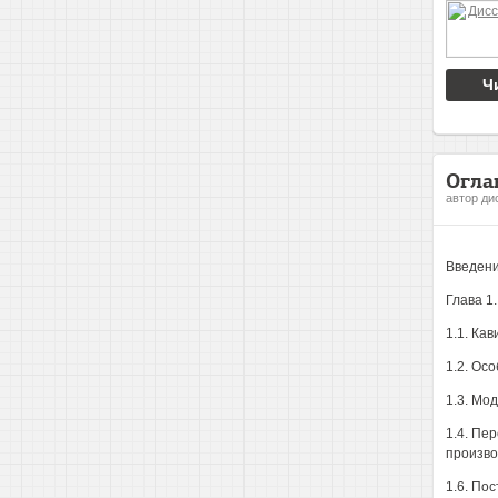
Ч
Огла
автор ди
Введен
Глава 1
1.1. Ка
1.2. Ос
1.3. Мо
1.4. Пе
производ
1.6. По