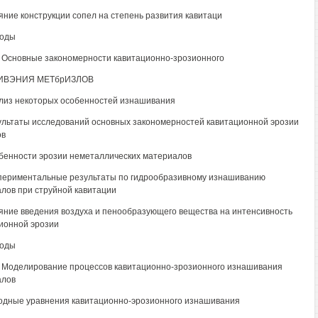
ияние конструкции сопел на степень развития кавитаци
воды
. Основные закономерности кавитационно-зрозионного
ИВЭНИЯ МЕТбрИЗЛОВ
ализ некоторых особенностей изнашивания
зультаты исследований основных закономерностей кавитационной эрозии
ов
обенности эрозии неметаллических материалов
спериментальные результаты по гидрообразивному изнашиванию
лов при струйной кавитации
ияние введения воздуха и пенообразующего вещества на интенсивность
ионной эрозии
воды
. Моделирование процессов кавитационно-зрозионного изнашивания
алов
ходные уравнения кавитационно-эрозионного изнашивания