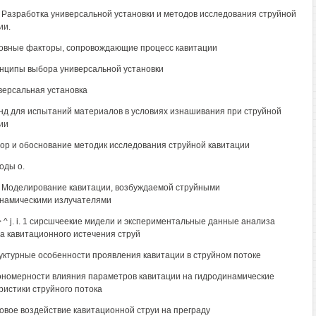
. Разработка универсальной установки и методов исследования струйной
ии.
новные факторы, сопровождающие процесс кавитации
инципы выбора универсальной установки
иверсальная установка
енд для испытаний материалов в условиях изнашивания при струйной
ии
бор и обоснование методик исследования струйной кавитации
оды о.
. Моделирование кавитации, возбуждаемой струйными
намическими излучателями
~> ^ j. i. 1 сирсшчеекие мидели и экспериментальные данные анализа
а кавитационного истечения струй
руктурные особенности проявления кавитации в струйном потоке
кономерности влияния параметров кавитации на гидродинамические
ристики струйного потока
ловое воздействие кавитационной струи на преграду