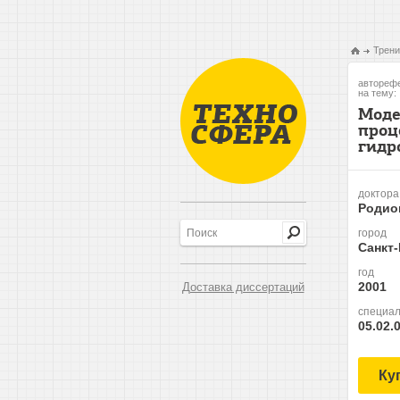
Трени
авторефе
на тему:
Моде
проц
гидр
доктора
Родио
город
Санкт
год
2001
Доставка диссертаций
специал
05.02.
Ку