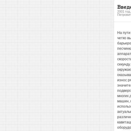
Введ
2001 год
Петрови
На пути
четко в
барьеро
песчинк
аппарат
скорост
секунду
окружаю
оказыва
износ р
значите
подверг
многих 
машин, 
использ
актуаль
различн
кавитац
оборудо