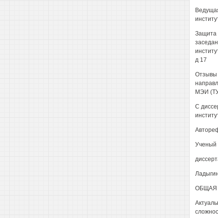
Ведущая
институ
Защита с
заседан
институ
д 17
Отзывы 
направл
МЭИ (ТУ
С диссе
институ
Автореф
Ученый 
диссерт
Ладыгин
ОБЩАЯ 
Актуаль
сложнос