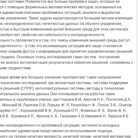
ских системах Появляется все больше проблем и задач, которые не
я с помощью формальных математических методов, основанных на
и адекватном описании проблемных ситуаций, анализе и выработке
ма управления. Такие задачи характеризуются большим числом влияющих
в, неопределенностью, нечеткостью данных об объекте управления,
стью и быстрым изменением целей Внешняя среда для этих систем все
риобретает свойства нестабильности и неопределенности
льность проявляется в том, что темпы изменения внешней среды растут,
еделенность - в том, что возникающие ситуации все чаще становятся
нно новыми Доступ к информации для принятия управленческих решений
атруднен. Основные этапы исследования таких систем - построение
 ее анализ, интерпретация результатов и принятие решений -сопряжены с
ыми трудностями
ящее время все большее значение приобретают такие направления
технических исследований, как экспертные системы, системы поддержки
я решений (СППР), интеллектуальные системы, методы и технологии
ктуального анализа данных Они основываются на работах таких
венных и зарубежных ученых, как Глушков В М, Амосов Н А., Поспелов Д А,
, Минский М, Ларичев О И, Лорьер Ж -Л, Розенблатт Ф , Попов Э В., Осипов
оруйко Н Г , Хорошевский В Ф , Кузнецов О П., Фоминых И. Б , Вагин В. Н,
 В В , Еремеев А П., Фролов А. Б , Галушкин А И,АверкинА Н, Тарасов В Б
иях неопределенности проблемной ситуации, неточности исходных
наиболее адекватным представляется использование подхода,
ного на теории нечетких множеств, нечеткой логике, нечеткой математике