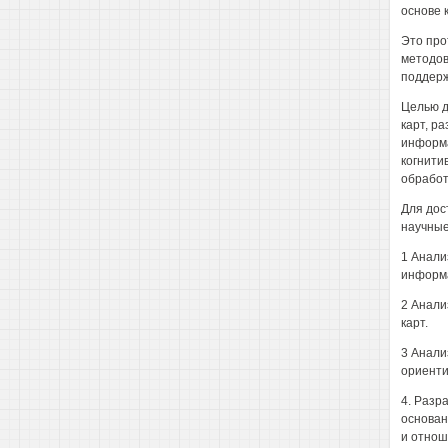
основе 
Это про
методов
поддерж
Целью д
карт, р
информа
когнити
обработ
Для дос
научные
1 Анали
информа
2 Анали
карт.
3 Анали
ориенти
4. Разр
основан
и отнош