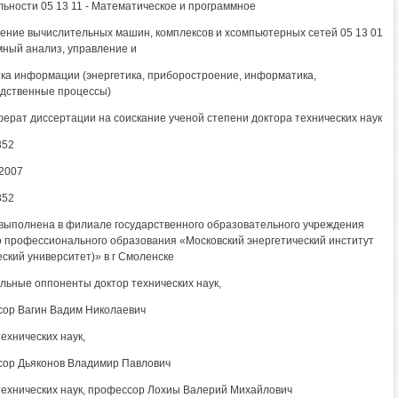
ьности 05 13 11 - Математическое и программное
ение вычислительных машин, комплексов и хсомпьютерных сетей 05 13 01
мный анализ, управление и
ка информации (энергетика, приборостроение, информатика,
дственные процессы)
ерат диссертации на соискание ученой степени доктора технических наук
852
2007
852
выполнена в филиале государственного образовательного учреждения
 профессионального образования «Московский энергетический институт
еский университет)» в г Смоленске
ьные оппоненты доктор технических наук,
ор Вагин Вадим Николаевич
технических наук,
ор Дьяконов Владимир Павлович
технических наук, профессор Лохиы Валерий Михайлович