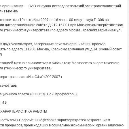
 организация — ОАО «Научно-исследовательский электромеханический
т» г Москва
остоится «19» октября 2007 г в 16 часов 00 минут в ауд Г- 306 на
ии диссертационного совета Д 212 157 01 при Московском энергетическом
те (техническом университете) по адресу Москва, Красноказарменная ул .
в двух экземплярах, заверенные печатью организации, просьба
ять по адресу 111250, Москва, Красноказарменная ул, д 14. Ученый совет
)
ртацией можно ознакомиться в библиотеке Московского энергетического
та (технического университета)
ерат разослан «И » С&м^тЭ^^ 2007 г
секретарь
ационного совета Д21215701 л Л профессор [ {
 И И.
ХАРАКТЕРИСТИКА РАБОТЫ
ность темы Современные условия характеризуются возрастанием
ти процессов, происходящих в социально-экономических, организационно-