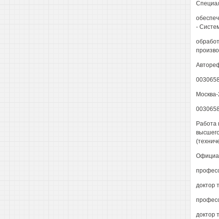
Специал
обеспеч
- Систе
обработ
произво
Автореф
003065
Москва-
003065
Работа 
высшего
(технич
Официал
професс
доктор 
професс
доктор 