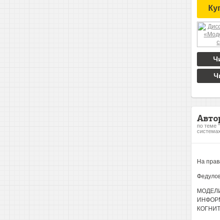
Ку
Ч
Ч
Авто
по теме 
системах
На прав
Федулов
МОДЕЛИ
ИНФОРМ
КОГНИТ