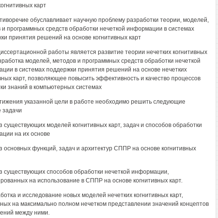
когнитивных карт
тиворечие обуславливает научную проблему разработки теории, моделей,
 и программных средств обработки нечеткой информации в системах
ки принятия решений на основе когнитивных карт
иссертационной работы является развитие теории нечетких когнитивных
азработка моделей, методов и программных средств обработки нечеткой
ции в системах поддержки принятия решений на основе нечетких
вных карт, позволяющее повысить эффективность и качество процессов
ки знаний в компьютерных системах
тижения указанной цели в работе необходимо решить следующие
 задачи
з существующих моделей когнитивных карт, задач и способов обработки
ции на их основе
з основных функций, задач и архитектур СППР на основе когнитивных
з существующих способов обработки нечеткой информации,
рованных на использование в СППР на основе когнитивных карт.
аботка и исследование новых моделей нечетких когнитивных карт,
ных на максимально полном нечетком представлении значений концептов
ений между ними.