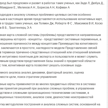
дход был предложен и развит в работах таких ученых, как Заде Л, Дюбуа Д.,
 Мамдани Е., Мелихов А Н., Борисов А Н, Кофман А
одходов к анализу сложных проблемно-целевых систем особенно
ным в настоящее время представляется использование когнитивных карт,
 в трудах таких ученых, как Толмен Дж, Роберте Ф С , Максимов В И, Коско
в В Б , Трахтенгерц Э А
вная карта сложной системы (проблемы) представляется направленным
 вершины которого - концепты - представляют системные переменные, а
отношения причинности между концептами Преимущества когнитивного
 заключаются в простоте, наглядности модели Представление связей
в терминах причинно-следственных отношений или отношений влияния
я интуитивно понятным для эксперта и пользователя и может служить
вным средством представления базы знаний о предметной области
с тем, когнитивная карта позволяет решать основные зада-
емного анализа анализ динамики, факторный анализ, оценка
мости цели, поиск стратегии управления
вные карты применяются во многих предметных областях в системах
ки принятия решений при анализе сложных проблем, в управлении
дством и сложными организационно-техническими системами, в
ционных технологиях, анализе схем, диагностике неисправностей
тка методологии построения и анализа сложных систем, основанной на