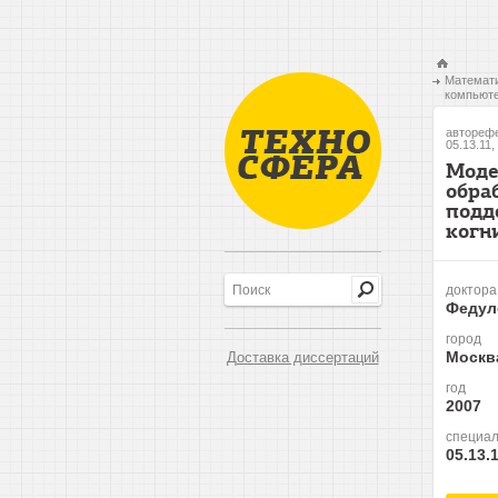
Математи
компьюте
авторефе
05.13.11,
Моде
обра
подд
когн
доктора
Федул
город
Москв
Доставка диссертаций
год
2007
специал
05.13.