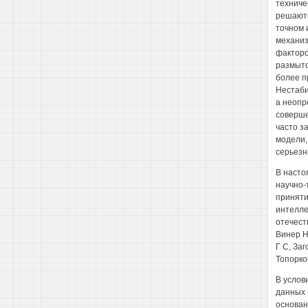
техниче
решаютс
точном 
механиз
факторо
размыто
более п
Нестаби
а неопр
соверше
часто з
модели,
серьезн
В насто
научно-
приняти
интелле
отечест
Винер Н
Г С, Заг
Топорков
В услов
данных 
основан