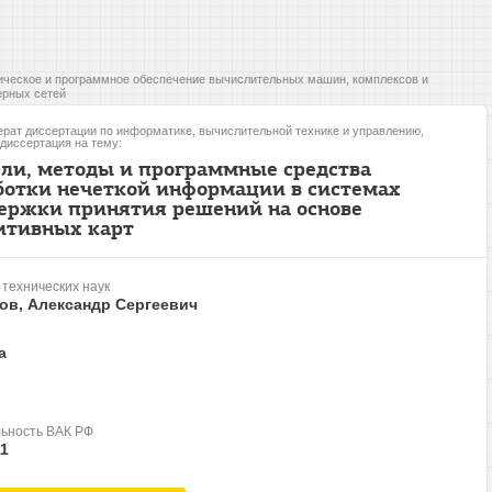
ческое и программное обеспечение вычислительных машин, комплексов и
рных сетей
рат диссертации по информатике, вычислительной технике и управлению,
 диссертация на тему:
ли, методы и программные средства
ботки нечеткой информации в системах
ержки принятия решений на основе
итивных карт
 технических наук
ов, Александр Сергеевич
а
ьность ВАК РФ
11