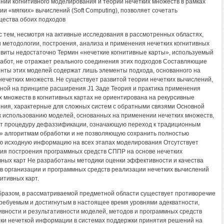
нии когнитивного моделирования и теории нечетких множеств в рамках
ии «мягких» вычислений (Soft Computing), позволяет сочетать
ества обоих подходов
с тем, несмотря на активные исследования в рассмотренных областях,
 методологии, построения, анализа и применения нечетких когнитивных
звиты недостаточно Термин «нечеткие когнитивные карты», используемый
работ, не отражает реального соединения этих подходов Составляющие
нты этих моделей содержат лишь элементы подхода, основанного на
нечетких множеств. Не существует развитой теории нечетких вычислений,
ной на принципе расширения J1 Заде Теория и практика применения
х множеств в когнитивных картах не ориентирована на рекурсивные
ния, характерные для сложных систем с обратными связями Основной
к использованию моделей, основанных на применении нечетких множеств,
т процедуру дефаззификации, означающую переход к традиционным
» алгоритмам обработки и не позволяющую сохранить полностью
ю исходную информацию на всех этапах моделирования Отсутствует
ия построения программных средств СППР на основе нечетких
вных карт Не разработаны методики оценки эффективности и качества
в организации и программных средств реализации нечетких вычислений
нитивных карт.
бразом, в рассматриваемой предметной области существует противоречие
ребуемым и достигнутым в настоящее время уровнями адекватности,
вности и результативности моделей, методов и программных средств
ки нечеткой информации в системах поддержки принятия решений на