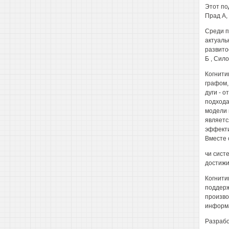
Этот по
Прад А,
Среди п
актуаль
развитое
Б , Сило
Когнити
графом,
дуги - 
подхода
модели 
являетс
эффекти
Вместе 
чи сист
достижи
Когнити
поддерж
произво
информа
Разрабо