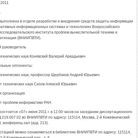
-2011
1
выполнена в отделе разработки и внедрения средств защиты информации
ративных информационных системах и технологиях Всероссийского
исследовательского института проблем вычислительной техники и
атизации (ВНИИПВТИ).
 руководитель
технических наук Конявский Валерий Аркадьевич
льные оппоненты:
технических наук, профессор Щербаков Андрей Юрьевич
т технических наук Сизов Алексей Юрьевич
 организация
т проблем информатики РАН.
состоится «07» июня 2011 г. в 12.00 часов на заседании диссертационного
Д 219.007.02 во ВНИИПВТИ по адресу: 115114, Москва, 2-й Кожевнический
 8, конференц-зал (ауд. 213).
ртацией можно ознакомиться в библиотеке ВНИИПВТИ по адресу: 115114,
2-й Кожевнический пер., д. 8