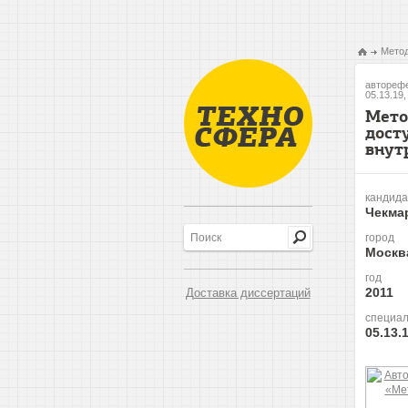
Метод
авторефе
05.13.19
Мето
дост
внут
кандида
Чекма
город
Москв
год
2011
Доставка диссертаций
специал
05.13.