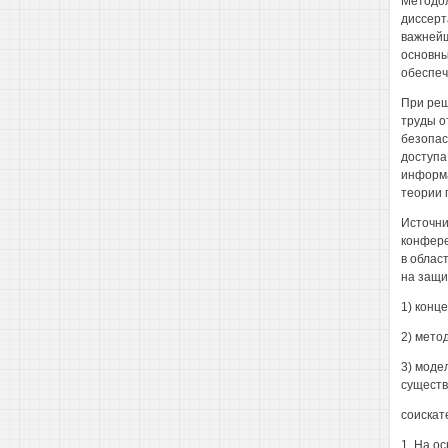
Методол
диссерт
важнейш
основны
обеспеч
При реш
труды о
безопас
доступа
информа
теории 
Источни
конфере
в облас
на защи
1) конц
2) мето
3) моде
существ
соискат
1. На о