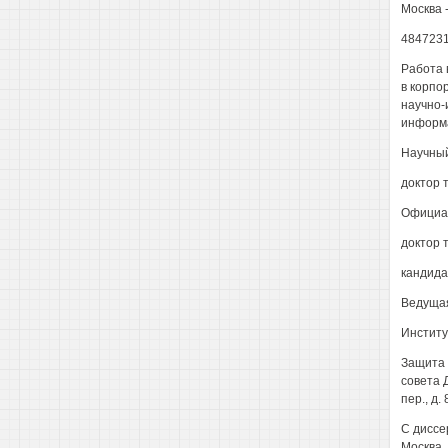
Москва 
484723
Работа 
в корпо
научно-
информ
Научный
доктор 
Официа
доктор 
кандида
Ведущая
Институ
Защита 
совета 
пер., д.
С диссе
Москва, 