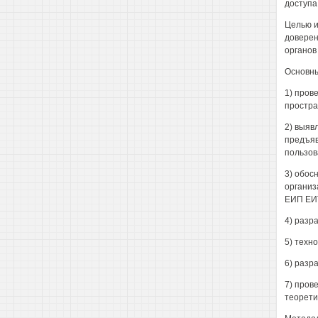
доступа
Целью и
доверен
органов
Основны
1) пров
простра
2) выяв
предъяв
пользов
3) обос
организ
ЕИП ЕИ
4) разр
5) техн
6) разр
7) пров
теорети