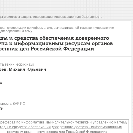
ы и системы защиты информации, информационная безопасность
рат диссертации по информатике, вычислительной технике и управлению,
, диссертация на тему:
ды и средства обеспечения доверенного
упа к информационным ресурсам органов
ренних дел Российской Федерации
та технических наук
рёв, Михаил Юрьевич
а
ьность ВАК РФ
19