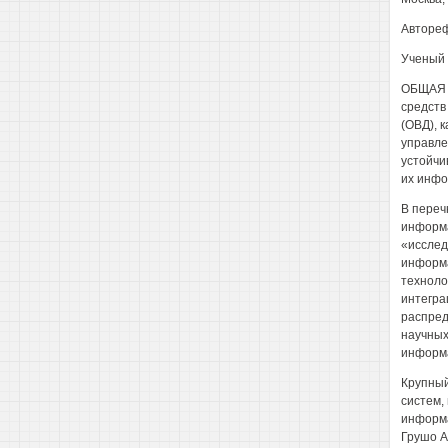
Автореф
Ученый 
ОБЩАЯ 
средств
(ОВД), 
управле
устойчи
их инфо
В переч
информа
«исслед
информа
техноло
интегра
распред
научных
информа
Крупный
систем,
информа
Грушо A.