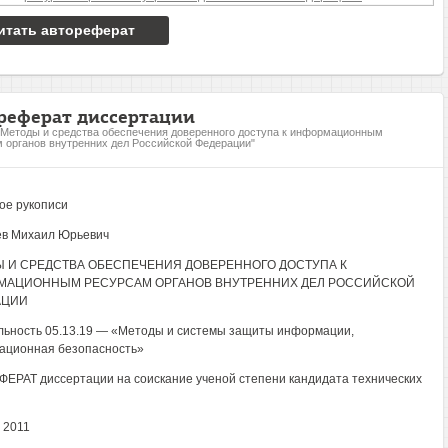
итать автореферат
реферат диссертации
"Методы и средства обеспечения доверенного доступа к информационным
 органов внутренних дел Российской Федерации"
ое рукописи
в Михаил Юрьевич
 И СРЕДСТВА ОБЕСПЕЧЕНИЯ ДОВЕРЕННОГО ДОСТУПА К
МАЦИОННЫМ РЕСУРСАМ ОРГАНОВ ВНУТРЕННИХ ДЕЛ РОССИЙСКОЙ
АЦИИ
ьность 05.13.19 — «Методы и системы защиты информации,
ационная безопасность»
ЕРАТ диссертации на соискание ученой степени кандидата технических
 2011