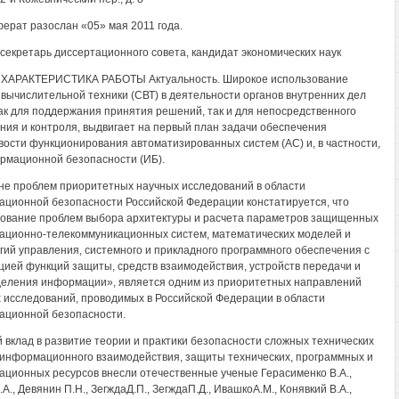
ерат разослан «05» мая 2011 года.
секретарь диссертационного совета, кандидат экономических наук
ХАРАКТЕРИСТИКА РАБОТЫ Актуальность. Широкое использование
 вычислительной техники (СВТ) в деятельности органов внутренних дел
как для поддержания принятия решений, так и для непосредственного
ния и контроля, выдвигает на первый план задачи обеспечения
вости функционирования автоматизированных систем (АС) и, в частности,
рмационной безопасности (ИБ).
не проблем приоритетных научных исследований в области
ционной безопасности Российской Федерации констатируется, что
ование проблем выбора архитектуры и расчета параметров защищенных
ционно-телекоммуникационных систем, математических моделей и
гий управления, системного и прикладного программного обеспечения с
цией функций защиты, средств взаимодействия, устройств передачи и
еления информации», является одним из приоритетных направлений
 исследований, проводимых в Российской Федерации в области
ционной безопасности.
 вклад в развитие теории и практики безопасности сложных технических
 информационного взаимодействия, защиты технических, программных и
ционных ресурсов внесли отечественные ученые Герасименко В.А.,
A., Девянин П.Н., ЗегждаД.П., ЗегждаП.Д., ИвашкоА.М., Конявкий В.А.,