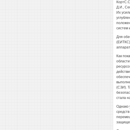
КортС.С
Д.И., С
Их усил
углубле
положен
систем 
Для обе
(ЕИТКС)
аппарат
Как пок
области
ресурсо
действи
обеспеч
выполне
(СЗИ). 
безопас
стала н
Однако 
средств
перемещ
защищен