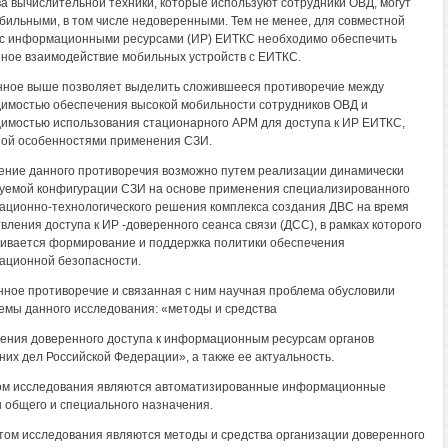
а вычислительной техники, которые используют сотрудники ОВД, могут
бильными, в том числе недоверенными. Тем не менее, для совместной
с информационными ресурсами (ИР) ЕИТКС необходимо обеспечить
ное взаимодействие мобильных устройств с ЕИТКС.
ное выше позволяет выделить сложившееся противоречие между
имостью обеспечения высокой мобильности сотрудников ОВД и
имостью использования стационарного АРМ для доступа к ИР ЕИТКС,
ой особенностями применения СЗИ.
ние данного противоречия возможно путем реализации динамически
емой конфигурации СЗИ на основе применения специализированного
ционно-технологического решения комплекса создания ДВС на время
вления доступа к ИР -доверенного сеанса связи (ДСС), в рамках которого
ивается формирование и поддержка политики обеспечения
ционной безопасности.
ное противоречие и связанная с ним научная проблема обусловили
емы данного исследования: «методы и средства
ения доверенного доступа к информационным ресурсам органов
них дел Российской Федерации», а также ее актуальность.
м исследования являются автоматизированные информационные
 общего и специального назначения.
ом исследования являются методы и средства организации доверенного