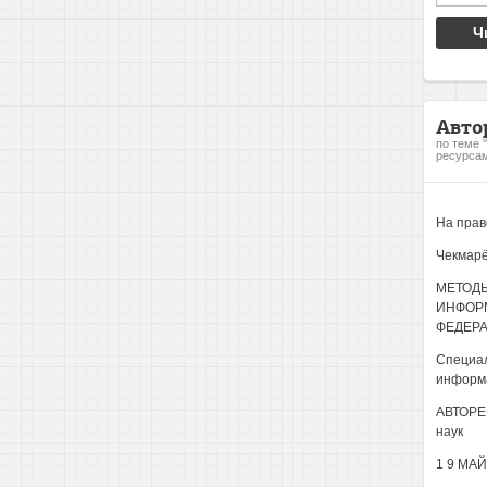
Ч
Авто
по теме 
ресурсам
На прав
Чекмарё
МЕТОДЫ
ИНФОР
ФЕДЕР
Специал
информ
АВТОРЕФ
наук
1 9 МАЙ