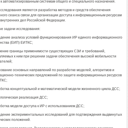
 к автоматизированным системам общего и специального назначения.
сследования является разработка методов и средств обеспечения
ного сеанса связи для организации доступа к информационным ресурсам
 внутренних дел Российской Федерации.
е задачи исследования:
едение анализа условий функционирования ИР единого информационного
нства (ЕИП) ЕИТКС;
ление границы применимости существующих СЗИ и требований,
ляемых к ним при решении задачи обеспечения высокой мобильности
ателей;
нование основных направлений по разработке моделей, алгоритмов и
ационно-технических предложений по защите информационных ресурсов
ТКС;
аботка концептуальной и математической модели жизненного цикла ДСС;
ологическая реализация ДСС;
аботка модели доступа к ИР с использованием ДСС;
едение экспериментальных исследований для подтверждения выдвинутых
ческих положений.