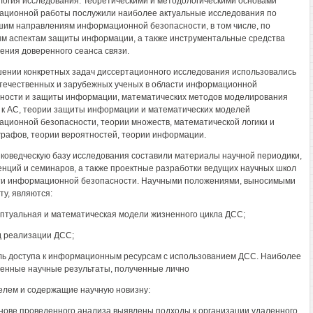
огия исследования. Теоретическими и методологическими основами
ационной работы послужили наиболее актуальные исследования по
им направлениям информационной безопасности, в том числе, по
м аспектам защиты информации, а также инструментальные средства
ения доверенного сеанса связи.
ении конкретных задач диссертационного исследования использовались
течественных и зарубежных ученых в области информационной
ности и защиты информации, математических методов моделирования
 к АС, теории защиты информации и математических моделей
ционной безопасности, теории множеств, математической логики и
графов, теории вероятностей, теории информации.
коведческую базу исследования составили материалы научной периодики,
нций и семинаров, а также проектные разработки ведущих научных школ
ти информационной безопасности. Научными положениями, выносимыми
ту, являются:
ептуальная и математическая модели жизненного цикла ДСС;
д реализации ДСС;
ль доступа к информационным ресурсам с использованием ДСС. Наиболее
енные научные результаты, полученные лично
елем и содержащие научную новизну:
снове проведенного анализа выявлены подходы к организации удаленного