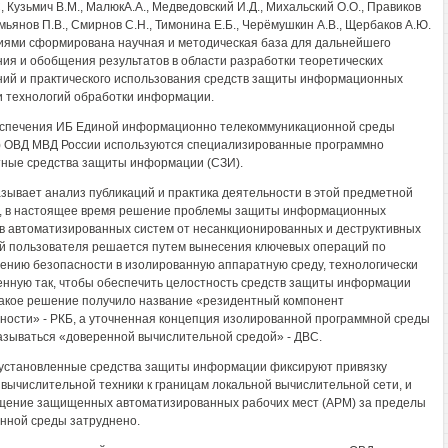
, Кузьмич В.М., МалюкА.А., Медведовский И.Д., Михальский О.О., Правиков
емьянов П.В., Смирнов С.Н., Тимонина Е.Б., Черёмушкин A.B., Щербаков А.Ю.
иями сформирована научная и методическая база для дальнейшего
ния и обобщения результатов в области разработки теоретических
ий и практического использования средств защиты информационных
и технологий обработки информации.
спечения ИБ Единой информационно телекоммуникационной среды
 ОВД МВД России используются специализированные программно
ные средства защиты информации (СЗИ).
азывает анализ публикаций и практика деятельности в этой предметной
, в настоящее время решение проблемы защиты информационных
в автоматизированных систем от несанкционированных и деструктивных
й пользователя решается путем вынесения ключевых операций по
ению безопасности в изолированную аппаратную среду, технологически
нную так, чтобы обеспечить целостность средств защиты информации
Такое решение получило название «резидентный компонент
ности» - РКБ, а уточненная концепция изолированной программной среды
азываться «доверенной вычислительной средой» - ДВС.
установленные средства защиты информации фиксируют привязку
 вычислительной техники к границам локальной вычислительной сети, и
ение защищенных автоматизированных рабочих мест (АРМ) за пределы
ной среды затруднено.