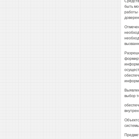
Средств
быть мо
работы 
доверен
Отмечен
необход
необход
вызванн
Разреше
формиру
информа
осущест
обеспеч
информа
Выявлен
выбор т
обеспеч
внутрен
Объекто
системы
Предмет