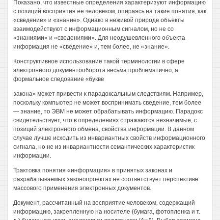
Показано, что известные определения характеризуют информацию
с позиций восприятия ее человеком, опираясь на такие понятия, как
«сведение» и «знание». Однако в неживой природе объекты
взаимодействуют с информационным сигналом, но не со
«знаниями» и «сведениями». Для неодушевленного объекта
информация не «сведение» и, тем более, не «знание».
Конструктивное использование такой терминологии в сфере
электронного документооборота весьма проблематично, а
формальное следование «букве
закона» может привести к парадоксальным следствиям. Например,
поскольку компьютер не может воспринимать сведение, тем более
— знание, то ЭВМ не может обрабатывать информацию. Парадокс
свидетельствует, что в определениях отражаются незначимые, с
позиций электронного обмена, свойства информации. В данном
случае лучше исходить из инвариантных свойств информационного
сигнала, но не из инвариантности семантических характеристик
информации.
Трактовка понятия «информация» в принятых законах и
разрабатываемых законопроектах не соответствует перспективе
массового применения электронных документов.
Документ, рассчитанный на восприятие человеком, содержащий
информацию, закрепленную на носителе (бумага, фотопленка и т.