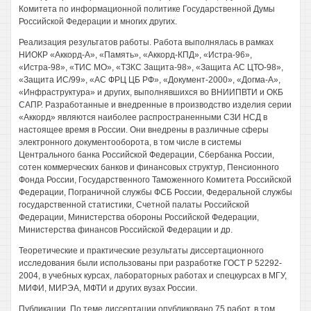
Комитета по информационной политике Государственной Думы
Российской Федерации и многих других.
Реализация результатов работы. Работа выполнялась в рамках
НИОКР «Аккорд-А», «Память», «Аккорд-КПД», «Истра-96»,
«Истра-98», «ТИС МО», «ТЗКС Защита-98», «Защита АС ЦТО-98»,
«Защита ИС/99», «АС ФРЦ ЦБ РФ», «Документ-2000», «Догма-А»,
«Инфраструктура» и других, выполнявшихся во ВНИИПВТИ и ОКБ
САПР. Разработанные и внедренные в производство изделия серии
«Аккорд» являются наиболее распространенными СЗИ НСД в
настоящее время в России. Они внедрены в различные сферы
электронного документооборота, в том числе в системы
Центрального банка Российской Федерации, Сбербанка России,
сотен коммерческих банков и финансовых структур, Пенсионного
Фонда России, Государственного Таможенного Комитета Российской
Федерации, Пограничной службы ФСБ России, Федеральной службы
государственной статистики, Счетной палаты Российской
Федерации, Министерства обороны Российской Федерации,
Министерства финансов Российской Федерации и др.
Теоретические и практические результаты диссертационного
исследования были использованы при разработке ГОСТ Р 52292-
2004, в учебных курсах, лабораторных работах и спецкурсах в МГУ,
МИФИ, МИРЭА, МФТИ и других вузах России.
Публикации. По теме диссертации опубликовано 75 работ, в том