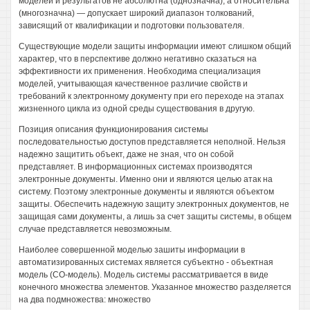
моделей и результатов не абсолютна (однозначна), а относительна
(многозначна) — допускает широкий диапазон толкований,
зависящий от квалификации и подготовки пользователя.
Существующие модели защиты информации имеют слишком общий
характер, что в перспективе должно негативно сказаться на
эффективности их применения. Необходима специализация
моделей, учитывающая качественное различие свойств и
требований к электронному документу при его переходе на этапах
жизненного цикла из одной среды существования в другую.
Позиция описания функционирования системы
последовательностью доступов представляется неполной. Нельзя
надежно защитить объект, даже не зная, что он собой
представляет. В информационных системах производятся
электронные документы. Именно они и являются целью атак на
систему. Поэтому электронные документы и являются объектом
защиты. Обеспечить надежную защиту электронных документов, не
защищая сами документы, а лишь за счет защиты системы, в общем
случае представляется невозможным.
Наиболее совершенной моделью зашиты информации в
автоматизированных системах является субъектно - объектная
модель (СО-модель). Модель системы рассматривается в виде
конечного множества элементов. Указанное множество разделяется
на два подмножества: множество