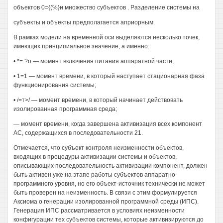
объектов 0={(%}и множество субъектов . Разделение системы на
субъекты и объекты предполагается априорным.
В рамках модели на временной оси выделяются несколько точек,
имеющих принципиальное значение, а именно:
• *= ?о — момент включения питания аппаратной части;
• 1=1 — момент времени, в который наступает стационарная фаза
функционирования системы;
• /=т>/ — момент времени, в который начинает действовать
изолированная программная среда;
— момент времени, когда завершена активизация всех компонент
АС, содержащихся в последовательности 21.
Отмечается, что субъект контроля неизменности объектов,
входящих в процедуры активизации системы и объектов,
описывающих последовательность активизации компонент, должен
быть активен уже на этапе работы субъектов аппаратно-
программного уровня, но его объект-источник технически не может
быть проверен на неизменность. В связи с этим формулируется
Аксиома о генерации изолированной программной среды (ИПС).
Генерация ИПС рассматривается в условиях неизменности
конфигурации тех субъектов системы, которые активизируются до