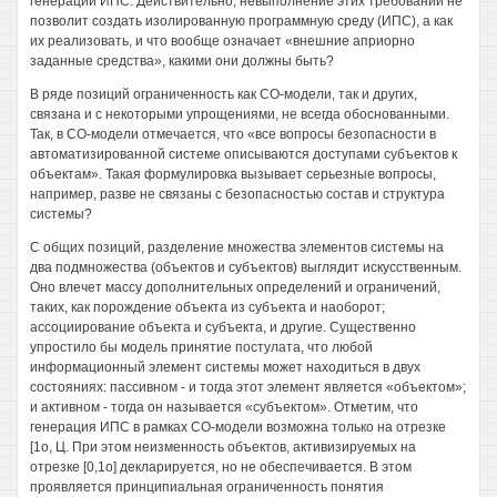
генерации ИПС. Действительно, невыполнение этих требований не
позволит создать изолированную программную среду (ИПС), а как
их реализовать, и что вообще означает «внешние априорно
заданные средства», какими они должны быть?
В ряде позиций ограниченность как СО-модели, так и других,
связана и с некоторыми упрощениями, не всегда обоснованными.
Так, в СО-модели отмечается, что «все вопросы безопасности в
автоматизированной системе описываются доступами субъектов к
объектам». Такая формулировка вызывает серьезные вопросы,
например, разве не связаны с безопасностью состав и структура
системы?
С общих позиций, разделение множества элементов системы на
два подмножества (объектов и субъектов) выглядит искусственным.
Оно влечет массу дополнительных определений и ограничений,
таких, как порождение объекта из субъекта и наоборот;
ассоциирование объекта и субъекта, и другие. Существенно
упростило бы модель принятие постулата, что любой
информационный элемент системы может находиться в двух
состояниях: пассивном - и тогда этот элемент является «объектом»;
и активном - тогда он называется «субъектом». Отметим, что
генерация ИПС в рамках СО-модели возможна только на отрезке
[1о, Ц. При этом неизменность объектов, активизируемых на
отрезке [0,1о] декларируется, но не обеспечивается. В этом
проявляется принципиальная ограниченность понятия