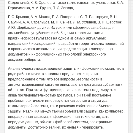
Садовничий, К. В. Фролов, а также такие известные ученые, как В. А.
Герасименко, А. А. Грушо, П. Д. Зегжда,
Г. О. Крылов, А. А. Малюк, Б. А. Погорелов, С. П. Расторгуев, В. Н.
Саблин, А. А. Стрельцов, М. П. Сычев, Л. М. Ухлинов, В. П. Шерстюк,
А Ю. Щербаков и другие. Их усилиями сформирована база для
дальнейшего углубления и обобщения теоретических и
практических результатов на одном из самых актуальных
направлений исследований - разработки теоретических положений
и практического использования средств защиты электронных
документов и информационных технологий электронного
документооборота.
Анализ существующих моделей защиты информации показал, что в
ряде работ в качестве аксиомы предлагается принять
предположение о том, что все вопросы безопасности в
автоматизированной системе описываются доступами субъектов к
объектам. При этом функционирование системы моделируется
лишь последовательностью доступов. При такой постановке
проблем практически игнорируются как состав и структура
компьютерной системы, так и различия собственно объектов
защиты. Различия между такими объектами защиты, как компьютер,
операционная система, информационная технология, сеть
передачи данных, объекты файловой системы, электронные
документы, достаточно велики, их нельзя игнорировать.