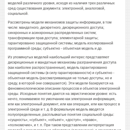
моделей различного уровня, исходя из наличия трех различных
сред существования документа: электронной, аналоговой,
социальной.
Рассмотрены модели механизмов защиты информации, в том
числе: мандатного, дискретного, дискреционного доступа;
синхронных и асинхронных распределенных систем;
трансформации прав доступа; элементарной защиты;
гарантированно защищенной системы; модель изолированной
программной среды; субъектно - объектная модель и др.
Из упомянутых моделей наибольший интерес представляют
дискреционные и мандатные механизмы разграничения доступа
(как наиболее распространенные), модель гарантированно
защищенной системы (в силу гарантированности) и субъектно -
объектная модель (рассматривающая не только доступы, но и
среду, в которой они совершаются). Эти модели базируются на
феноменологическом описании процессов и объектов электронной
среды. Исходные понятия даются на эвристическом уровне: есть
нечто, понимаемое по умолчанию как электронная информация,
или как электронный документ, или как операция, или как процесс в
электронной среде и т. д. В формальную модель вводятся
полуопределенные, расплывчатые понятия социальной среды:
«сущность», «субъект», «объект», «доступ», «право»,
«полномочие», и т. п. При таком представлении интерпретация