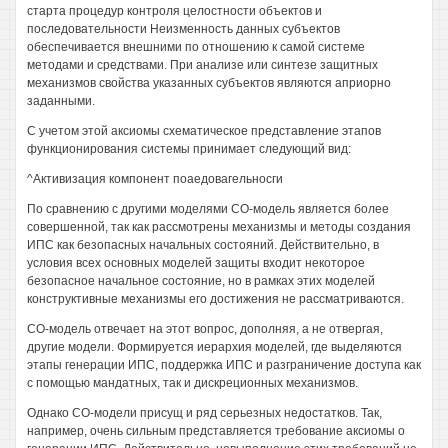
старта процедур контроля целостности объектов и
последовательности Неизменность данных субъектов
обеспечивается внешними по отношению к самой системе
методами и средствами. При анализе или синтезе защитных
механизмов свойства указанных субъектов являются априорно
заданными.
С учетом этой аксиомы схематическое представление этапов
функционирования системы принимает следующий вид:
^Активизация компонент поаедовагельносги
По сравнению с другими моделями СО-модель является более
совершенной, так как рассмотрены механизмы и методы создания
ИПС как безопасных начальных состояний. Действительно, в
условия всех основных моделей защиты входит некоторое
безопасное начальное состояние, но в рамках этих моделей
конструктивные механизмы его достижения не рассматриваются.
СО-модель отвечает на этот вопрос, дополняя, а не отвергая,
другие модели. Формируется иерархия моделей, где выделяются
этапы генерации ИПС, поддержка ИПС и разграничение доступа как
с помощью мандатных, так и дискреционных механизмов.
Однако СО-модели присущ и ряд серьезных недостатков. Так,
например, очень сильным представляется требование аксиомы о