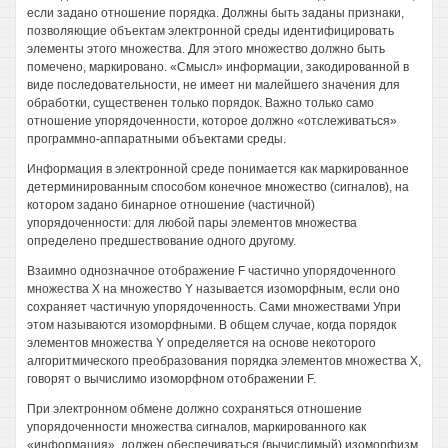
если задано отношение порядка. Должны быть заданы признаки,
позволяющие объектам электронной среды идентифицировать
элементы этого множества. Для этого множество должно быть
помечено, маркировано. «Смысл» информации, закодированной в
виде последовательности, не имеет ни малейшего значения для
обработки, существенен только порядок. Важно только само
отношение упорядоченности, которое должно «отслеживаться»
программно-аппаратными объектами среды.
Информация в электронной среде понимается как маркированное
детерминированным способом конечное множество (сигналов), на
котором задано бинарное отношение (частичной)
упорядоченности: для любой пары элементов множества
определено предшествование одного другому.
Взаимно однозначное отображение F частично упорядоченного
множества X на множество Y называется изоморфным, если оно
сохраняет частичную упорядоченность. Сами множествами Упри
этом называются изоморфными. В общем случае, когда порядок
элементов множества Y определяется на основе некоторого
алгоритмического преобразования порядка элементов множества X,
говорят о вычислимо изоморфном отображении F.
При электронном обмене должно сохраняться отношение
упорядоченности множества сигналов, маркированного как
«информация», должен обеспечиваться (вычислимый) изоморфизм