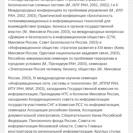
безопасностью сложных систем» (М., ИЛУ РАН, 2001, 2002), I и II
Международных конференциях по проблемам управления (М., ИЛУ
РАН, 2002, 2003), Практической конференции «Безопасность
телекоммуникационных и информационных технологий для
взаимодействия граждан, бизнеса и органов государственной
власти» (М., Минсвязи России, 2003), на международных конгрессах
«Доверие и безопасность в информационном обществе» (СПб,
Минсвязи России, Совет Безопасности России, 2003) и
«Информационное общество: стратегии развития в XXI веке» (Киев,
Минсвязи России, Одесская национальная академия связи, 2003),
Российско-американском семинаре по проблемам терроризма в
городских условиях (М., Президиум РАН, 2003), семинарах
«Электронная Россия человеку, бизнесу, обществу» (М., Минсвязи
России, 2003), IV международном научном семинаре
«Информационные сети, системы и технологии» (М., ИППИ РАН,
ИПУ РАН, МАИ, 2003), заседаниях Государственной комиссии по
информатизации, Президиума НТС и Коллегии Минсвязи России,
заседаниях Координационного совета по информатизации
государств-участников СНГ и Комиссии РСС по информатизации,
семинарах Ассоциации российских банков, Ассоциации
документальной электросвязи, Сберегательного банка Российской
Федерации, Пенсионного фонда России, Совета по
информатизации Московской области, Совета Главных
конструкторов по региональной информатизации, Круглых столах