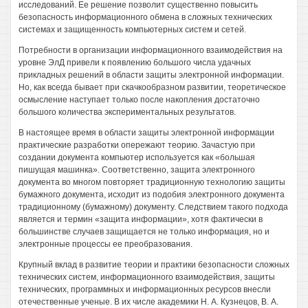
исследований. Ее решение позволит существенно повысить
безопасность информационного обмена в сложных технических
системах и защищенность компьютерных систем и сетей.
Потребности в организации информационного взаимодействия на
уровне ЭлД привели к появлению большого числа удачных
прикладных решений в области защиты электронной информации.
Но, как всегда бывает при скачкообразном развитии, теоретическое
осмысление наступает только после накопления достаточно
большого количества экспериментальных результатов.
В настоящее время в области защиты электронной информации
практические разработки опережают теорию. Зачастую при
создании документа компьютер используется как «большая
пишущая машинка». Соответственно, защита электронного
документа во многом повторяет традиционную технологию защиты
бумажного документа, исходит из подобия электронного документа
традиционному (бумажному) документу. Следствием такого подхода
является и термин «защита информации», хотя фактически в
большинстве случаев защищается не только информация, но и
электронные процессы ее преобразования.
Крупный вклад в развитие теории и практики безопасности сложных
технических систем, информационного взаимодействия, защиты
технических, программных и информационных ресурсов внесли
отечественные ученые. В их числе академики Н. А. Кузнецов, В. А.