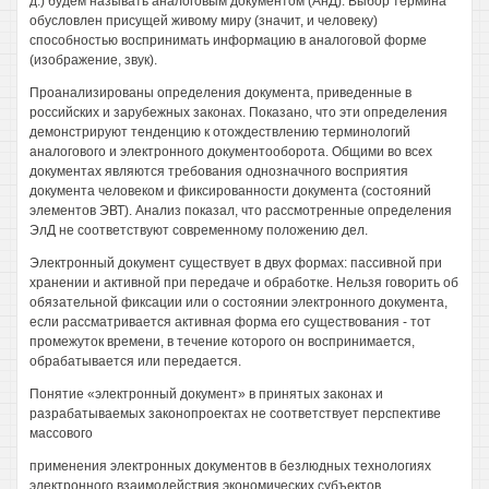
д.) будем называть аналоговым документом (АнД). Выбор термина
обусловлен присущей живому миру (значит, и человеку)
способностью воспринимать информацию в аналоговой форме
(изображение, звук).
Проанализированы определения документа, приведенные в
российских и зарубежных законах. Показано, что эти определения
демонстрируют тенденцию к отождествлению терминологий
аналогового и электронного документооборота. Общими во всех
документах являются требования однозначного восприятия
документа человеком и фиксированности документа (состояний
элементов ЭВТ). Анализ показал, что рассмотренные определения
ЭлД не соответствуют современному положению дел.
Электронный документ существует в двух формах: пассивной при
хранении и активной при передаче и обработке. Нельзя говорить об
обязательной фиксации или о состоянии электронного документа,
если рассматривается активная форма его существования - тот
промежуток времени, в течение которого он воспринимается,
обрабатывается или передается.
Понятие «электронный документ» в принятых законах и
разрабатываемых законопроектах не соответствует перспективе
массового
применения электронных документов в безлюдных технологиях
электронного взаимодействия экономических субъектов.