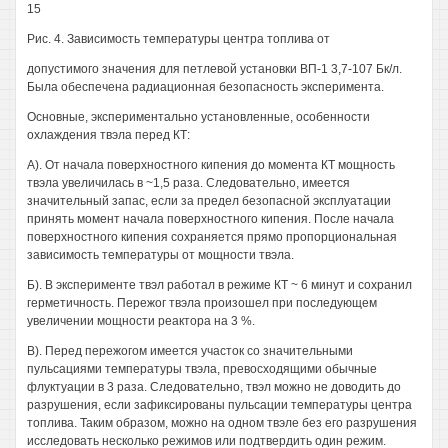
15
Рис. 4. Зависимость температуры центра топлива от
допустимого значения для петлевой установки ВП-1 3,7-107 Бк/л.
Была обеспечена радиационная безопасность эксперимента.
Основные, экспериментально установленные, особенности
охлаждения твэла перед КТ:
A). От начала поверхностного кипения до момента КТ мощность
твэла увеличилась в ~1,5 раза. Следовательно, имеется
значительный запас, если за предел безопасной эксплуатации
принять момент начала поверхностного кипения. После начала
поверхностного кипения сохраняется прямо пропорциональная
зависимость температуры от мощности твэла.
Б). В эксперименте твэл работал в режиме КТ ~ 6 минут и сохранил
герметичность. Пережог твэла произошел при последующем
увеличении мощности реактора на 3 %.
B). Перед пережогом имеется участок со значительными
пульсациями температуры твэла, превосходящими обычные
флуктуации в 3 раза. Следовательно, твэл можно не доводить до
разрушения, если зафиксированы пульсации температуры центра
топлива. Таким образом, можно на одном твэле без его разрушения
исследовать несколько режимов или подтвердить один режим.