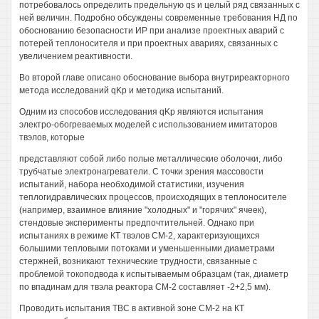
потребовалось определить предельную qs и целый ряд связанных с
ней величин. Подробно обсуждены современные требования НД по
обоснованию безопасности ИР при анализе проектных аварий с
потерей теплоносителя и при проектных авариях, связанных с
увеличением реактивности.
Во второй главе описано обоснование выбора внутриреакторного
метода исследований qKp и методика испытаний.
Одним из способов исследования qKp являются испытания
электро-обогреваемых моделей с использованием имитаторов
твэлов, которые
представляют собой либо полые металлические оболочки, либо
трубчатые электронагреватели. С точки зрения массовости
испытаний, набора необходимой статистики, изучения
теплогидравлических процессов, происходящих в теплоносителе
(например, взаимное влияние "холодных" и "горячих" ячеек),
стендовые эксперименты предпочтительней. Однако при
испытаниях в режиме КТ твэлов СМ-2, характеризующихся
большими тепловыми потоками и уменьшенными диаметрами
стержней, возникают технические трудности, связанные с
проблемой токоподвода к испытываемым образцам (так, диаметр
по впадинам для твэла реактора СМ-2 составляет -2+2,5 мм).
Проводить испытания ТВС в активной зоне СМ-2 на КТ