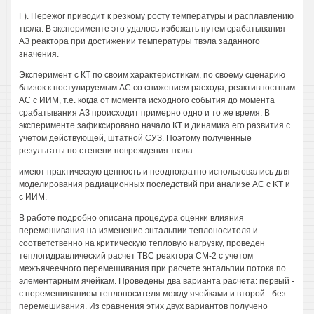
Г). Пережог приводит к резкому росту температуры и расплавлению
твэла. В эксперименте это удалось избежать путем срабатывания
АЗ реактора при достижении температуры твэла заданного
значения.
Эксперимент с КТ по своим характеристикам, по своему сценарию
близок к постулируемым АС со снижением расхода, реактивностным
АС с ИИМ, т.е. когда от момента исходного события до момента
срабатывания АЗ происходит примерно одно и то же время. В
эксперименте зафиксировано начало КТ и динамика его развития с
учетом действующей, штатной СУЗ. Поэтому полученные
результаты по степени повреждения твэла
имеют практическую ценность и неоднократно использовались для
моделирования радиационных последствий при анализе АС с KT и
с ИИМ.
В работе подробно описана процедура оценки влияния
перемешивания на изменение энтальпии теплоносителя и
соответственно на критическую тепловую нагрузку, проведен
теплогидравлический расчет TBC реактора СМ-2 с учетом
межъячеечного перемешивания при расчете энтальпии потока по
элементарным ячейкам. Проведены два варианта расчета: первый -
с перемешиванием теплоносителя между ячейками и второй - без
перемешивания. Из сравнения этих двух вариантов получено