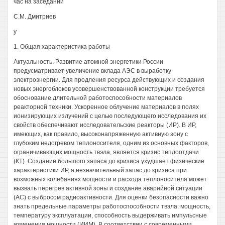
час на заседании
С.М. Дмитриев
у
1. Общая характеристика работы
Актуальность. Развитие атомной энергетики России
предусматривает увеличение вклада АЭС в выработку
электроэнергии. Для продления ресурса действующих и создания
новых энергоблоков усовершенствованной конструкции требуется
обоснование длительной работоспособности материалов
реакторной техники. Ускоренное облучение материалов в полях
ионизирующих излучений с целью последующего исследования их
свойств обеспечивают исследовательские реакторы (ИР). В ИР,
имеющих, как правило, высоконапряженную активную зону с
глубоким недогревом теплоносителя, одним из основных факторов,
ограничивающих мощность твэла, является кризис теплоотдачи
(КТ). Создание большого запаса до кризиса ухудшает физические
характеристики ИР, а незначительный запас до кризиса при
возможных колебаниях мощности и расхода теплоносителя может
вызвать перегрев активной зоны и создание аварийной ситуации
(АС) с выбросом радиоактивности. Для оценки безопасности важно
знать предельные параметры работоспособности твэла: мощность,
температуру эксплуатации, способность выдерживать импульсные
изменения мощности (ИИМ). В соответствии с современными