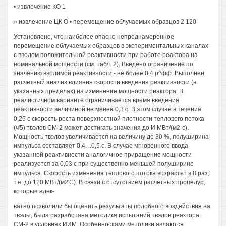
• извлечение КО 1
» извлечение ЦК О • перемещение облучаемых образцов 2 120
Установлено, что наиболее опасно непреднамеренное
перемещение облучаемых образцов в экспериментальных каналах
с вводом положительной реактивности при работе реактора на
номинальной мощности (см. табл. 2). Введено ограничение по
значению вводимой реактивности - не более 0,4 р^фф. Выполнен
расчетный анализ влияния скорости введения реактивности (в
указанных пределах) на изменение мощности реактора. В
реалистичном варианте ограничивается время введения
реактивности величиной не менее 0,3 с. В этом случае в течение
0,25 с скорость роста поверхностной плотности теплового потока
(ч'5) твэлов СМ-2 может достигать значения до И МВт/(м2-с).
Мощность твэлов увеличивается на величину до 30 %, полуширина
импульса составляет 0,4. ..0,5 с. В случае мгновенного ввода
указанной реактивности аналогичное приращение мощности
реализуется за 0,03 с при существенно меньшей полуширине
импульса. Скорость изменения теплового потока возрастет в 8 раз,
т.е. до 120 МВт/(м2'С). В связи с отсутствием расчетных процедур,
которые адек-
ватно позволили бы оценить результаты подобного воздействия на
твэлы, была разработана методика испытаний твэлов реактора
СМ-2 в условиях ИИМ. Особенностями методики являются