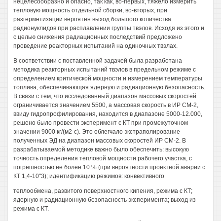
нецелесообразно и опасно, так как, во-первых, тяжело измерить
тепловую мощность отдельной сборки, во-вторых, при
разгерметизации вероятен выход большого количества
радионуклидов при расплавлении группы твэлов. Исходя из этого и
с целью снижения радиационных последствий предложено
проведение реакторных испытаний на одиночных твэлах.
В соответствии с поставленной задачей была разработана
методика реакторных испытаний твэлов в предельном режиме с
определением критической мощности и измерением температуры
топлива, обеспечивающая ядерную и радиационную безопасность.
В связи с тем, что исследованный диапазон массовых скоростей
ограничивается значением 5500, а массовая скорость в ИР СМ-2,
ввиду гидропрофилирования, находится в диапазоне 5000-12.000,
решено было провести эксперимент с КТ при промежуточном
значении 9000 кг/(м2-с). Это облегчало экстраполирование
полученных ЭД на диапазон массовых скоростей ИР СМ-2. В
разрабатываемой методике важно было обеспечить: высокую
точность определения тепловой мощности рабочего участка, с
погрешностью не более 10 % (при вероятности проектной аварии с
КТ 1,4-10"3); идентификацию режимов: конвективного
теплообмена, развитого поверхностного кипения, режима с КТ;
ядерную и радиационную безопасность эксперимента; выход из
режима с КТ.