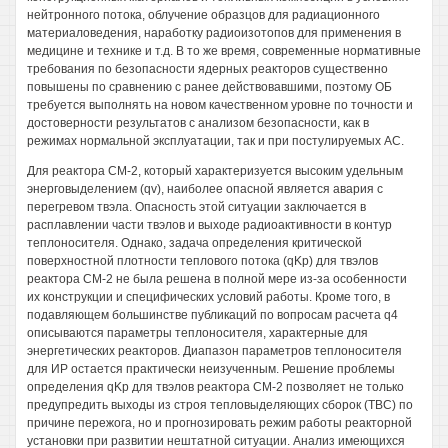
нейтронного потока, облучение образцов для радиационного
материаловедения, наработку радиоизотопов для применения в
медицине и технике и т.д. В то же время, современные нормативные
требования по безопасности ядерных реакторов существенно
повышены по сравнению с ранее действовавшими, поэтому ОБ
требуется выполнять на новом качественном уровне по точности и
достоверности результатов с анализом безопасности, как в
режимах нормальной эксплуатации, так и при постулируемых АС.
Для реактора СМ-2, который характеризуется высоким удельным
энерговыделением (qv), наиболее опасной является авария с
перегревом твэла. Опасность этой ситуации заключается в
расплавлении части твэлов и выходе радиоактивности в контур
теплоносителя. Однако, задача определения критической
поверхностной плотности теплового потока (qKp) для твэлов
реактора СМ-2 не была решена в полной мере из-за особенности
их конструкции и специфических условий работы. Кроме того, в
подавляющем большинстве публикаций по вопросам расчета q4
описываются параметры теплоносителя, характерные для
энергетических реакторов. Диапазон параметров теплоносителя
для ИР остается практически неизученным. Решение проблемы
определения qKp для твэлов реактора СМ-2 позволяет не только
предупредить выходы из строя тепловыделяющих сборок (TBC) по
причине пережога, но и прогнозировать режим работы реакторной
установки при развитии нештатной ситуации. Анализ имеющихся