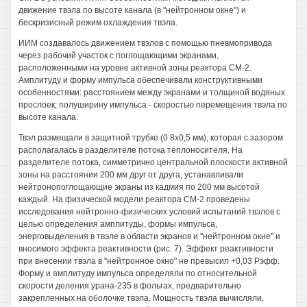
движение твэла по высоте канала (в "нейтронном окне") и
бескризисный режим охлаждения твэла.
ИИМ создавалось движением твэлов с помощью пневмопривода
через рабочий участок с поглощающими экранами,
расположенными на уровне активной зоны реактора СМ-2.
Амплитуду и форму импульса обеспечивали конструктивными
особенностями: расстоянием между экранами и толщиной водяных
прослоек; полуширину импульса - скоростью перемещения твэла по
высоте канала.
Твэл размещали в защитной трубке (0 8x0,5 мм), которая с зазором
располагалась в разделителе потока теплоносителя. На
разделителе потока, симметрично центральной плоскости активной
зоны на расстоянии 200 мм друг от друга, устанавливали
нейтронопоглощающие экраны из кадмия по 200 мм высотой
каждый. На физической модели реактора СМ-2 проведены
исследования нейтронно-физических условий испытаний твэлов с
целью определения амплитуды, формы импульса,
энерговыделения в твэле в области экранов и "нейтронном окне" и
вносимого эффекта реактивности (рис. 7). Эффект реактивности
при внесении твэла в "нейтронное окно" не превысил +0,03 Рэфф.
Форму и амплитуду импульса определяли по относительной
скорости деления урана-235 в фольгах, предварительно
закрепленных на оболочке твэла. Мощность твэла вычисляли,