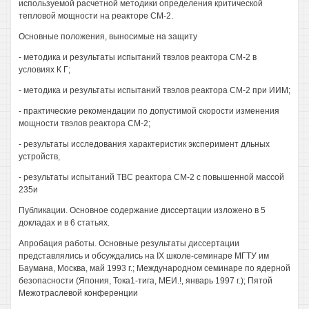
используемой расчетной методики определения критической
тепловой мощности на реакторе СМ-2.
Основные положения, выносимые на защиту
- методика и результаты испытаний твэлов реактора СМ-2 в
условиях К Г;
- методика и результаты испытаний твэлов реактора СМ-2 при ИИМ;
- практические рекомендации по допустимой скорости изменения
мощности твэлов реактора СМ-2;
- результаты исследования характеристик эксперимент дльных
устройств,
- результаты испытаний ТВС реактора СМ-2 с повышенной массой
235и
Публикации. Основное содержание диссертации изложено в 5
докладах и в 6 статьях.
Апробация работы. Основные результаты диссертации
представлялись и обсуждались на IX школе-семинаре МГТУ им
Баумана, Москва, май 1993 г.; Международном семинаре по ядерной
безопасности (Япония, Тока1-тига, МЕИ.!, январь 1997 г.); Пятой
Межотраслевой конференции