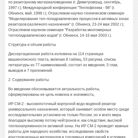
по реакторному материаловедению (г. Димитровград, сентябрь,
1997 г.); Международной конференции "Теплофизика - 98" (г.
Обнинск, май, 1998 г.); Отраслевом научно-техническом семинаре
"Моделирование теп-логидравлических процессов в активных зонах
реакторов различного назначения" (г. Обнинск, 23-24 мая 2002 г.);
Отраслевом научном семинаре "Разработка многомерных
теплогидравлических кодов" (г. Обнинск, 14-16 мая 2003 г.).
Структура и объем работы
Диссертационная работа изложена на 114 страницах
машинописного текста, включая 8 таблиц, 53 рисунка, списка
литературы из 77 наименований, состоит из введения, 5 глав,
выводов и 7 приложений.
2. Содержание работы
Во введении обосновывается актуальность работы,
сформулированы ее цель новизна и значимость,
ИР СМ-2 - высокопоточный корпусной водо-водяной реактор
универсального назначения, который занимает особое место среди
исследовательских установок не только России, но и всего мира
благодаря высокому потоку нейтронов и, как следствие, высокой
теплонапряженности активной зоны. На ИР СМ-2 проводят важные
работы для народного хозяйства: исследование свойств
конструкционных материалов и топливных композиций в условиях