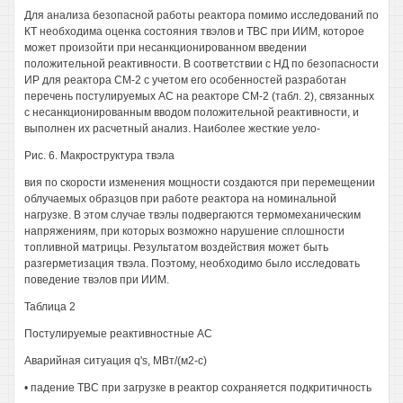
Для анализа безопасной работы реактора помимо исследований по
КТ необходима оценка состояния твэлов и ТВС при ИИМ, которое
может произойти при несанкционированном введении
положительной реактивности. В соответствии с НД по безопасности
ИР для реактора СМ-2 с учетом его особенностей разработан
перечень постулируемых АС на реакторе СМ-2 (табл. 2), связанных
с несанкционированным вводом положительной реактивности, и
выполнен их расчетный анализ. Наиболее жесткие уело-
Рис. 6. Макроструктура твэла
вия по скорости изменения мощности создаются при перемещении
облучаемых образцов при работе реактора на номинальной
нагрузке. В этом случае твэлы подвергаются термомеханическим
напряжениям, при которых возможно нарушение сплошности
топливной матрицы. Результатом воздействия может быть
разгерметизация твэла. Поэтому, необходимо было исследовать
поведение твэлов при ИИМ.
Таблица 2
Постулируемые реактивностные АС
Аварийная ситуация q's, МВт/(м2-с)
• падение TBC при загрузке в реактор сохраняется подкритичность