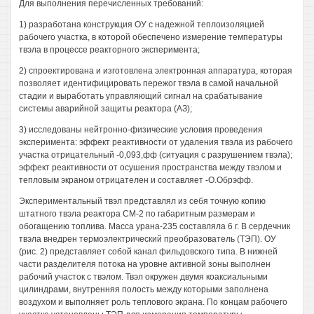
Для выполнения перечисленных требований:
1) разработана конструкция ОУ с надежной теплоизоляцией
рабочего участка, в которой обеспечено измерение температуры
твэла в процессе реакторного эксперимента;
2) спроектирована и изготовлена электронная аппаратура, которая
позволяет идентифицировать пережог твэла в самой начальной
стадии и выработать управляющий сигнал на срабатывание
системы аварийной защиты реактора (АЗ);
3) исследованы нейтронно-физические условия проведения
эксперимента: эффект реактивности от удаления твэла из рабочего
участка отрицательный -0,093,фф (ситуация с разрушением твэла);
эффект реактивности от осушения пространства между твэлом и
тепловым экраном отрицателен и составляет -О.Обрэфф.
Экспериментальный твэл представлял из себя точную копию
штатного твэла реактора СМ-2 по габаритным размерам и
обогащению топлива. Масса урана-235 составляла 6 г. В сердечник
твэла внедрен термоэлектрический преобразователь (ТЭП). ОУ
(рис. 2) представляет собой канал фильдовского типа. В нижней
части разделителя потока на уровне активной зоны выполнен
рабочий участок с твэлом. Твэл окружен двумя коаксиальными
цилиндрами, внутренняя полость между которыми заполнена
воздухом и выполняет роль теплового экрана. По концам рабочего