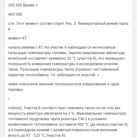
200 300 Время, с
400 500
сти. Этот момент соответствует Рис. 3. Температурный режим твэла
в
момент КТ
началу режима с КТ. На участке А наблюдаются интенсивные
пульсации температуры топлива. Зарегистрированная амплитуда
колебаний составляет примерно 15 °С (участок А), что превышает
погрешность измерения температуры в исследуемом сечении
твэла. Пульсации температуры твэла отражают нестабильный
характер теплообмена, т.е. наблюдается неустой- «
чивое пленочное кипение теплоносителя (образование и срыв
паровых
/
пленок). Участок Б соответствует пережогу твэла после того как
мощность реактора увеличили на 3 %. Максимальная температура
топливного сердечника твэла реактора СМ-2 в условиях
конвективного теплообмена составила 500 °С (до начала участка А),
а в переходном режиме с развитым поверхностным кипением
вплоть до КТ - 520 °С (участок А).