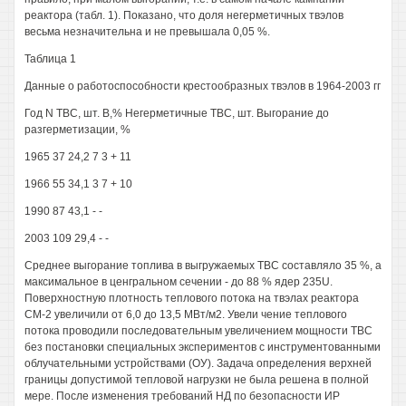
реактора (табл. 1). Показано, что доля негерметичных твэлов
весьма незначительна и не превышала 0,05 %.
Таблица 1
Данные о работоспособности крестообразных твэлов в 1964-2003 гг
Год N TBC, шт. В,% Негерметичные TBC, шт. Выгорание до
разгерметизации, %
1965 37 24,2 7 3 + 11
1966 55 34,1 3 7 + 10
1990 87 43,1 - -
2003 109 29,4 - -
Среднее выгорание топлива в выгружаемых TBC составляло 35 %, а
максимальное в ценгральном сечении - до 88 % ядер 235U.
Поверхностную плотность теплового потока на твэлах реактора
СМ-2 увеличили от 6,0 до 13,5 МВт/м2. Увели чение теплового
потока проводили последовательным увеличением мощности TBC
без постановки специальных экспериментов с инструментованными
облучательными устройствами (ОУ). Задача определения верхней
границы допустимой тепловой нагрузки не была решена в полной
мере. После изменения требований НД по безопасности ИР