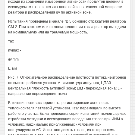
исходя из сравнения измеренной активности продуктов деления в
исследуемом твэле и твэ-лах активной зоны, известной мощности
реактора и распределения qv по активной зоне.
Испытания проведены в канале № 5 бокового отражателя реактора
СМ-2. При верхнем или нижнем положении твэла реактор выводили
на номинальную или на требуемую мощность.
тах
nvmax -
/iv mm
L, мм
Рис. 7. Относительное распределение плотности потока нейтронов
по высоте рабочего участка: А - амплитуда импульса; ЦПАЗ -
центральная плоскость активной зоны; Ld,f - переходная зона; L -
направление перемещения твэла
В течение всего эксперимента регистрировали активность
теплоносителя петлевой установки. Твэл перемещали по высоте
рабочего участка. Была проведена серия испытаний твэлов с целью
отработки методики и исследования поведения твэлов при ИИМ в
условиях, максимально приближенных к условиям при
постулируемых АС. Испытано девять твэлов, из которых семь