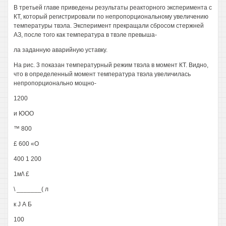
В третьей главе приведены результаты реакторного эксперимента с
КТ, который регистрировали по непропорциональному увеличению
температуры твэла. Эксперимент прекращали сбросом стержней
АЗ, после того как температура в твэле превыша-
ла заданную аварийную уставку.
На рис. 3 показан температурный режим твэла в момент КТ. Видно,
что в определенный момент температура твэла увеличилась
непропорционально мощно-
1200
и ЮОО
™ 800
£ 600 «О
400 1 200
1м/\ £
\ _______( л
к J А Б
100