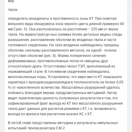
вид
твэла
определить координаты и протяженность зоны КТ. При осмотре
внешнего вида обнаружена зона черного цвета длиной примерно 40
мм Срис. 5). Она располагалась на расстоянии ~ 225 мм от верха
твэла. На макроструктур-ных снимках более детально видны следы
разрушения: расплавление оболочки во впадинах твэла и части
топливного сердечника. На трех впадинах наблюдались трещины
оболочки, наплывы расплавленного металла, на одной - полное
отсутствие оболочки (рис. 6). Форма поперечного сечения
деформирована, противоположные лопасти смещены друг
относительно друга. Отсутствовал чехол ТЭП, выполненный из
нержавеющей стали. В топливном сердечнике наблюдались
многочисленные поры. Установлено, что имел место КТ локального
характера с выходом радионуклидов в теплоноситель не более 0,05
% от накопленного количества. Масштабных разрушений удалось
избежать благодаря мерам, предусмотренных методикой. Автор
видит практическую ценность полученных результатов в том, что
зафиксированный факт выхода из КТ без масштабного разрушения
твэла дает данные для расчетов режимов с КТ, т.е. возможность
выхода из кризиса при расчетном анализ АС с КТ.
В пятой главе представлены методика и результаты импульсных
испытаний твэлов реактора СМ-2.