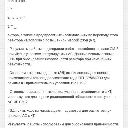
работы ре-
« *
4 . «-.«.-г-'.'- ;
1 ** _
актора, а также в предпроектных исследованиях по переводу этого
реактора на топливо с повышенной массой 235и (6 г).
- Результаты работы подтвердили работоспособность твэлов СМ-2
при ИИМ в условиях постулируемых АС. Данные использованы в
ООБ при обосновании безопасности реактора при изменениях
реактивности.
- Экспериментальные данные (ЭД) использованы для оценки
применимости теплогидравлического кода ЯЕЬАР5/МООЗ для
режима КТ применительно к условиям ИР СМ-2.
- Степень повреждения твэла, полученная в эксперименте с КТ,
используется для оценки радиационной обстановки в контуре при
АС ИР СМ-2
- ЭД при выходе из кризиса дают параметры для рас четов при
анализе АС с КТ.
Результаты работы использованы для обоснования применимости