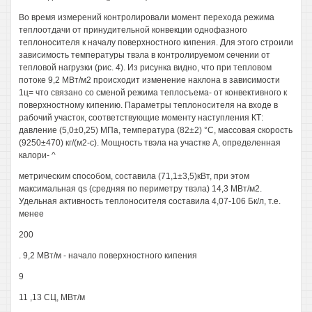
Во время измерений контролировали момент перехода режима
теплоотдачи от принудительной конвекции однофазного
теплоносителя к началу поверхностного кипения. Для этого строили
зависимость температуры твэла в контролируемом сечении от
тепловой нагрузки (рис. 4). Из рисунка видно, что при тепловом
потоке 9,2 МВт/м2 происходит изменение наклона в зависимости
1ц= что связано со сменой режима теплосъема- от конвективного к
поверхностному кипению. Параметры теплоносителя на входе в
рабочий участок, соответствующие моменту наступления КТ:
давление (5,0±0,25) МПа, температура (82±2) °С, массовая скорость
(9250±470) кг/(м2-с). Мощность твэла на участке А, определенная
калори- ^
метрическим способом, составила (71,1±3,5)кВт, при этом
максимальная qs (средняя по периметру твэла) 14,3 МВт/м2.
Удельная активность теплоносителя составила 4,07-106 Бк/л, т.е.
менее
200
. 9,2 МВт/м - начало поверхностного кипения
9
11 ,13 СЦ, МВт/м