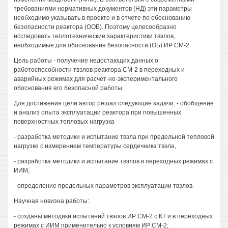
требованиями нормативных документов (НД) эти параметры
необходимо указывать в проекте и в отчете по обоснованию
безопасности реактора (ООБ). Поэтому целесообразно
исследовать теплотехнические характеристики твэлов,
необходимые для обоснования безопасности (ОБ) ИР СМ-2.
Цель работы - получение недостающих данных о
работоспособности твэлов реактора СМ-2 в переходных и
аварийных режимах для расчет-но-экспериментального
обоснования его безопасной работы.
Для достижения цели автор решал следующие задачи: - обобщение
и анализ опыта эксплуатации реактора при повышенных
поверхностных тепловых нагрузка
- разработка методики и испытание твэла при предельной тепловой
нагрузке с измерением температуры сердечника твэла,
- разработка методики и испытание твэлов в переходных режимах с
ИИМ,
- определение предельных параметров эксплуатации твэлов.
Научная новизна работы:
- созданы методики испытаний твэлов ИР СМ-2 с КТ и в переходных
режимах с ИИМ применительно к условиям ИР СМ-2;