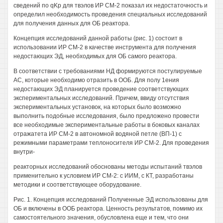
сведений по qKp для твэлов ИР СМ-2 показал их недостаточность и
определил необходимость проведения специальных исследований
для получения данных для ОБ реактора.
Концепция исследований данной работы (рис. 1) состоит в
использовании ИР СМ-2 в качестве инструмента для получения
недостающих ЭД, необходимых для ОБ самого реактора.
В соответствии с требованиями НД формируются постулируемые
АС, которые необходимо отразить в ООБ. Для полу 1ения
недостающих ЭД планируется проведение соответствующих
экспериментальных исследований. Причем, ввиду отсутствия
экспериментальных установок, на которых было возможно
выполнить подобные исследования, было предложено провести
все необходимые экспериментальные работы в боковых каналах
отражатета ИР СМ-2 в автономной водяной петле (ВП-1) с
режимными параметрами теплоносителя ИР СМ-2. Для проведения
внутри-
реакторных исследований обоснованы методы испытаний твэлов
применительно к условием ИР СМ-2: с ИИМ, с КТ, разработаны
методики и соответствующее оборудование.
Рис. 1. Концепция исследований Полученные ЭД использованы для
ОБ и включены в ООБ реактора. Ценность результатов, помимо их
самостоятельного значения, обусловлена еще и тем, что они