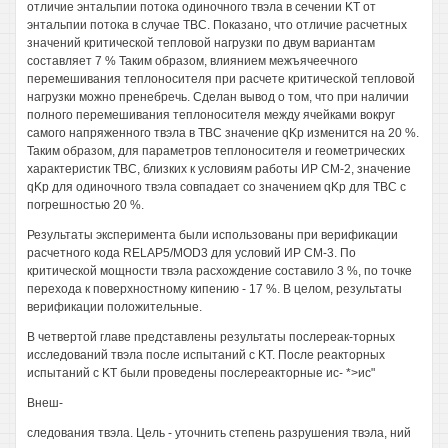
отличие энтальпии потока одиночного твэла в сечении KT от
энтальпии потока в случае TBC. Показано, что отличие расчетных
значений критической тепловой нагрузки по двум вариантам
составляет 7 % Таким образом, влиянием межъячеечного
перемешивания теплоносителя при расчете критической тепловой
нагрузки можно пренебречь. Сделан вывод о том, что при наличии
полного перемешивания теплоносителя между ячейками вокруг
самого напряженного твэла в TBC значение qKp изменится на 20 %.
Таким образом, для параметров теплоносителя и геометрических
характеристик TBC, близких к условиям работы ИР СМ-2, значение
qKp для одиночного твэла совпадает со значением qKp для TBC с
погрешностью 20 %.
Результаты эксперимента были использованы при верификации
расчетного кода RELAP5/MOD3 для условий ИР СМ-3. По
критической мощности твэла расхождение составило 3 %, по точке
перехода к поверхностному кипению - 17 %. В целом, результаты
верификации положительные.
В четвертой главе представлены результаты послереак-торных
исследований твэла после испытаний с KT. После реакторных
испытаний с KT были проведены послереакторные ис- *>ис"
Внеш-
следования твэла. Цель - уточнить степень разрушения твэла, ний