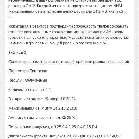
необлученных, а два - облученные из штатной выгоревшей TBC
реактора СМ-2. Каждый из твэлов подвергался ста циклам ИИМ.
Максимальная qs в этих испытаниях достигала 14,2 МВт/м2 (табл.
3).
Испытания в реакторе подтвердили способность твэлов сохранять
свои эксплуатационные характеристики в режимах с ИИМ: твэлы
герметичны после многократных "жестких" испытаний со скоростью
изменения q's, превышающей реально возможную в АС.
Таблица 3
Основные параметры твэлов и характеристики режимов испытаний
Параметры Тип твэла
Необлуч. Облученные
Количество твэлов 7 1 1
Выгорание топлива, % ядер U 0 30 24
Максимальная qs, МВт/м 14,2 10,2 10,8
Амплитуда импульса, отн. ед. 35 35 35
Полуширина импульса, с 0,25-0,4 0,25-0,4 0,25-0,4
Длительность фронта импульса, с 0,04-0,06 0,04-0,06 0,04-0,06