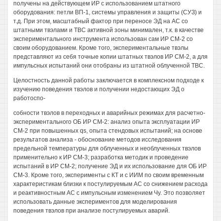
получены на действующем ИР с использованием штатного
оборудования: петли ВП-1, системы управления и защиты (СУЗ) и
т.д. При этом, масштабный фактор при переносе ЭД на АС со
штатными твэлами и TBC активной зоны минимален, т.к. в качестве
экспериментального инструмента использован сам ИР СМ-2 со
своим оборудованием. Кроме того, экспериментальные твэлы
представляют из себя точные копии штатных твэлов ИР СМ-2, а для
импульсных испытаний они отобраны из штатной облученной TBC.
Целостность данной работы заключается в комплексном подходе к
изучению поведения твэлов и получении недостающих ЭД о
работоспо-
собности твэлов в переходных и аварийных режимах для расчетно-
экспериментального ОБ ИР СМ-2: анализ опыта эксплуатации ИР
СМ-2 при повышенных qs, опыта стендовых испытаний; на основе
результатов анализа - обоснование методов исследования
предельной температуры для облученных и необлученных твэлов
применительно к ИР СМ-3; разработка методик и проведение
испытаний в ИР СМ-2; получение ЭД и их использование для ОБ ИР
СМ-3. Кроме того, эксперименты с КТ и с ИИМ по своим временным
характеристикам близки к постулируемым АС со снижением расхода
и реактивностным АС с импульсным изменением Чу. Это позволяет
использовать данные экспериментов для моделирования
поведения твэлов при анализе постулируемых аварий.