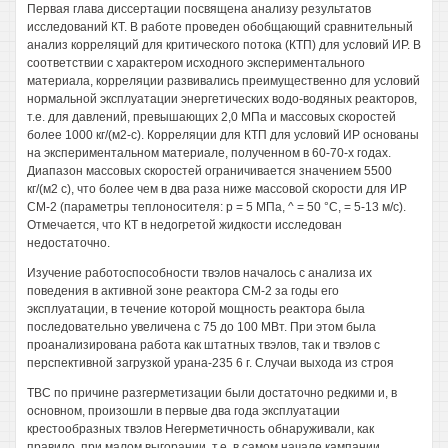
Первая глава диссертации посвящена анализу результатов
исследований КТ. В работе проведен обобщающий сравнительный
анализ корреляций для критического потока (КТП) для условий ИР. В
соответствии с характером исходного экспериментального
материала, корреляции развивались преимущественно для условий
нормальной эксплуатации энергетических водо-водяных реакторов,
т.е. для давлений, превышающих 2,0 МПа и массовых скоростей
более 1000 кг/(м2-с). Корреляции для КТП для условий ИР основаны
на экспериментальном материале, полученном в 60-70-х годах.
Диапазон массовых скоростей ограничивается значением 5500
кг/(м2 с), что более чем в два раза ниже массовой скорости для ИР
СМ-2 (параметры теплоносителя: р = 5 МПа, ^ = 50 °С, = 5-13 м/с).
Отмечается, что КТ в недогретой жидкости исследован
недостаточно.
Изучение работоспособности твэлов началось с анализа их
поведения в активной зоне реактора СМ-2 за годы его
эксплуатации, в течение которой мощность реактора была
последовательно увеличена с 75 до 100 МВт. При этом была
проанализирована работа как штатных твэлов, так и твэлов с
перспективной загрузкой урана-235 6 г. Случаи выхода из строя
TBC по причине разгерметизации были достаточно редкими и, в
основном, произошли в первые два года эксплуатации
крестообразных твэлов Негерметичность обнаруживали, как
правило, при малом выгорании, т.е. в самом начале кампании