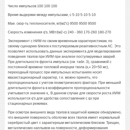
Число импульсов 100 100 100
Время выдержки между импульсами, с 5-10 5-10 5-10
Мае. скор-ть теплоносителя, кг/(м2'с) 9500 9500 9500
Скорость изменения q's, МВт/(м2-с) 240 - 360 170-260 180-270
Эксперимент с НИМ по своим временным характеристикам, по
своему сценарию близок к постулируемым реактивностным АС. Это
позволяет использовать данные эксперимента для моделирования
поведения твэлов при ИИМ при анализе постулируемых аварий.
При длительности фронта импульса (см. табл. 3), сравнимой с
постоянной времени тепловой инерции твэла (к,« 20+50 мс),
переходный процесс при импульсных испытаниях носит
квазистационарный характер, т.е. можно принять, что
пропорциональна с учетом геометрического фактора. При меньшей
длительности фронта в коэффициенте пропорциональности
учитывается значение к,. В данном случае для скорости роста ИИМ
используется q's для удобства сопоставления с qs при
стационарных режимах.
При осмотре внешнего вида твэлов в защитной камере обнаружено,
что внешняя поверхность оболочки всех твэлов имеет нормальный
серебристый цвет с характерным металлическим блеском. Трещин,
металлических наплывов на поверхности, деформирования