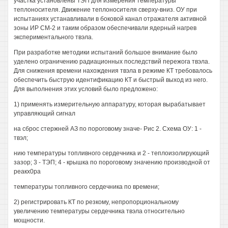
участка установлены ТЭП для измерения температуры
теплоносителя. Движение теплоносителя сверху-вниз. ОУ при
испытаниях устанавливали в боковой канал отражателя активной
зоны ИР СМ-2 и таким образом обеспечивали ядерный нагрев
экспериментального твэла.
При разработке методики испытаний большое внимание было
уделено ограничению радиационных последствий пережога твэла.
Для снижения времени нахождения твэла в режиме КТ требовалось
обеспечить быструю идентификацию КТ и быстрый выход из него.
Для выполнения этих условий было предложено:
1) применять измерительную аппаратуру, которая вырабатывает
управляющий сигнал
на сброс стержней АЗ по пороговому значе- Рис 2. Схема ОУ: 1 -
твэл;
нию температуры топливного сердечника и 2 - теплоизолирующий
зазор; 3 - ТЭП; 4 - крышка по пороговому значению производной от
реакх0ра
температуры топливного сердечника по времени;
2) регистрировать КТ по резкому, непропорциональному
увеличению температуры сердечника твэла относительно
мощности.