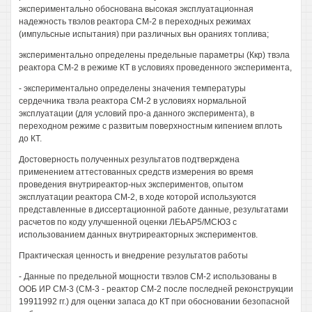
экспериментально обоснована высокая эксплуатационная
надежность твэлов реактора СМ-2 в переходных режимах
(импульсные испытания) при различных вьн ораниях топлива;
экспериментально определены предельные параметры (Ккр) твэла
реактора СМ-2 в режиме КТ в условиях проведенного эксперимента,
- экспериментально определены значения температуры
сердечника твэла реактора СМ-2 в условиях нормальной
эксплуатации (для условий про-а данного эксперимента), в
переходном режиме с развитым поверхностным кипением вплоть
до КТ.
Достоверность полученных результатов подтверждена
применением аттестованных средств измерения во время
проведения внутриреактор-ных экспериментов, опытом
эксплуатации реактора СМ-2, в ходе которой используются
представленные в диссертационной работе данные, результатами
расчетов по коду улучшенной оценки ЛЕЬАР5/МСЮЗ с
использованием данных внутриреакторных экспериментов.
Практическая ценность и внедрение результатов работы
- Данные по предельной мощности твэлов СМ-2 использованы в
ООБ ИР СМ-3 (СМ-3 - реактор СМ-2 после последней реконструкции
19911992 гг.) для оценки запаса до КТ при обосновании безопасной